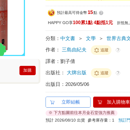
15
預計最高可得金幣
點
?
100累1點 4點抵1元
HAPPY GO享
折抵無
分類：
中文書
＞
文學
＞
世界古典
作者：
三島由紀夫
追蹤
?
譯者：
劉子倩
加購
出版社：
大牌出版
追蹤
?
出版日：
2026/05/06
立即結帳
加入購物車
※ 下方點圖前往本月金石堂強力推薦
預計 2026/08/10 出貨
參考庫存量：1
預訂