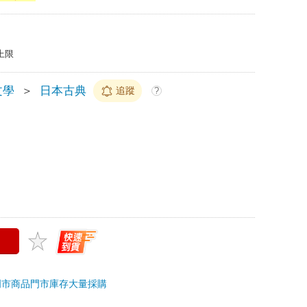
上限
文學
＞
日本古典
追蹤
?
門市商品
門市庫存
大量採購