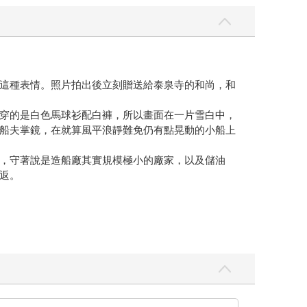
這種表情。照片拍出後立刻贈送給泰泉寺的和尚，和
穿的是白色馬球衫配白褲，所以畫面在一片雪白中，
船夫掌鏡，在就算風平浪靜難免仍有點晃動的小船上
，守著說是造船廠其實規模極小的廠家，以及儲油
返。
的海面，頓時也顯得格外開闊。
，返回濱松了。夏日短暫的羅曼史全部結束，琴身刻
關只有物品的詩意排列，似乎立刻被打亂。
無聲地呈現航海的記憶，以及劇烈勞動後的休憩。寂