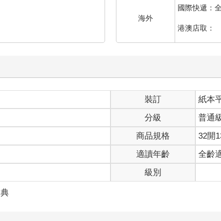
各棟倉庫之間夏草叢生長得很高，草叢中也掛著蜘蛛網，香絲草的小
國際快遞：
海外
倒影悠然映現，靠近岸壁的水尤其清澈，可以清楚看見成群小魚穿梭
港澳店取：
上點點血跡，不禁駐足。幸二立刻察覺，說道，
晃動陽傘的影子掠過那上面時，油漆的痕跡，變成了暗紅色。
站在第一倉庫前。優子抱怨，這樣漁網會遮住下半身。
三條魚。」
裝訂
紙本
想，幸二說的沒錯。三人是被罪惡之網網住的三條魚⋯⋯
分級
普通
一如往常聽命行事。
時右腳有點跛，緩慢的動作帶有難以形容的慵懶，有時看起來甚至是
商品規格
32開1
臉上的微笑，也是因為不斷對某種事物感到困惑，無可奈何才養成的
適讀年齡
全齡
說身體不習慣衣服，毋寧是根本沒有穿衣服的意願，導致身體和衣服
頭照下的臉孔失去起伏，變成白花花的空洞鏡面。
級別
本該可以隱藏任何苦惱，但是熱得喘氣的嘴巴，感覺上好像在偷偷吐
朵，甚至是回應幸二的純真微笑，說穿了都是苦惱的證據。不過，不
古典
敗花朵的滯悶空氣，生來就低沉嫵媚的聲音問。