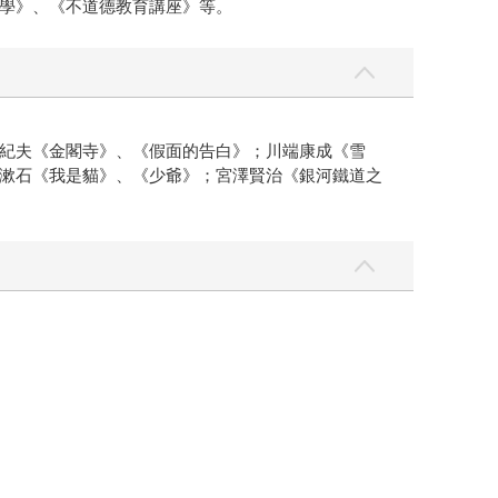
學》、《不道德教育講座》等。
紀夫《金閣寺》、《假面的告白》；川端康成《雪
漱石《我是貓》、《少爺》；宮澤賢治《銀河鐵道之