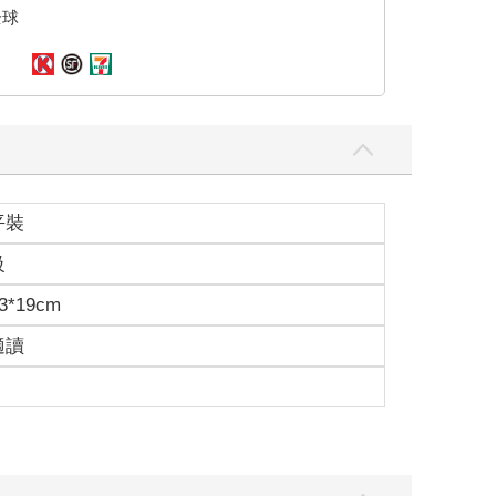
白花從水泥地的裂縫冒出。還有帶著紅色鐵鏽的鐵軌
全球
水藻之間，夏雲的白影，在水岸附近亂成無數碎片。
平裝
級
優雅的。這個四十歲男人在妻子的精心照顧下，連腳
3*19cm
表情。妻子優子雖已十分注意，但觀其浴衣的穿法、
適讀
任性地各奔東西。
出無形的苦惱火焰。換言之，優子這個人，天生就無
管怎麼看優子都不像心力交瘁，說明她對苦惱具有強