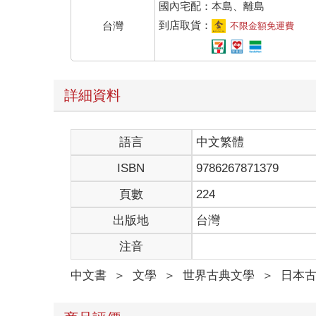
靜的日光中有微風的呼吸，漆成天藍色的倉庫大門，
國內宅配：本島、離島
斷片，生鏽的鐵絲，養魚槽的蓋子，小梯子等等。
到店取貨：
台灣
不限金額免運費
那裡安靜得可怕，站著俯瞰海面，只見流雲和青山的
優子走在地面晾曬的漁網上，看到耀眼反光的水泥地
「沒事，只是油漆。是粉刷東西時滴落的。」
實際上那不過是紅褐色油漆的斑點。當優子神經質地
詳細資料
「在那邊就好。」
年輕的幸二擺出主人的架勢指揮，叫逸平和優子並肩
「那才好。更有藝術氣息。況且，我們本就是網中的
語言
中文繁體
幸二蠻不在乎地說，從肩上取下相機開始調焦。優子
ISBN
9786267871379
逸平直到站過去拍照為止，始終一如往常面帶微笑，
他身材雖瘦，但英俊的臉孔氣色非常健康，除了走路
頁數
224
趾縫都很乾淨。如果仔細看，就會知道他那始終掛在
出版地
台灣
腰帶的鬆緊，好像還是隨時會滑落。給人的感覺與其
優子扶著丈夫，瞇起眼把臉轉向相機鏡頭。被陽光當
注音
優子是圓臉，容貌亮麗搶眼，唯獨嘴唇薄。靠著化妝
法隱藏苦惱。水汪汪的大眼，豐潤的臉頰，柔軟的耳
中文書
＞
文學
＞
世界古典文學
＞
日本
悍的耐力。
「還沒好？」
優子收起陽傘，一邊用她那令人聯想到小房間塞滿腐