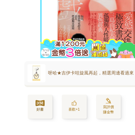
呀哈★吉伊卡哇旋風再起，精選周邊看過來
寫評價
好書
喜歡+1
賺金幣