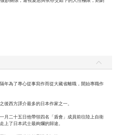
的微妙關係，逼視愛慾與依存交錯下的人性極限，刻劃
隔年為了專心從事寫作而從大藏省離職，開始專職作
之後西方譯介最多的日本作家之一。
一月二十五日他帶領四名「盾會」成員前往陸上自衛
走上了日本武士最絢爛的歸途。