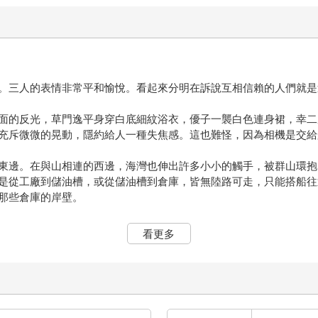
。三人的表情非常平和愉悅。看起來分明在訴說互相信賴的人們就是
面的反光，草門逸平身穿白底細紋浴衣，優子一襲白色連身裙，幸二
充斥微微的晃動，隱約給人一種失焦感。這也難怪，因為相機是交給
東邊。在與山相連的西邊，海灣也伸出許多小小的觸手，被群山環抱
是從工廠到儲油槽，或從儲油槽到倉庫，皆無陸路可走，只能搭船往
那些倉庫的岸壁。
裡喊。
看更多
陸那邊捕秋刀魚，因此和一週前相比，港口的船隻大為減少。小海灣
國樂器當女工的喜美，也和去捕秋刀魚的松吉一樣，離開家鄉的村子
阿清抱在膝上。
晚夏熾烈陽光下的那塊水泥地，原本保有的微妙秩序，和人類全然無
恰好構成那片風景的畫框。橫陳的船桅，蜿蜒的纜繩⋯⋯一切都靜謐