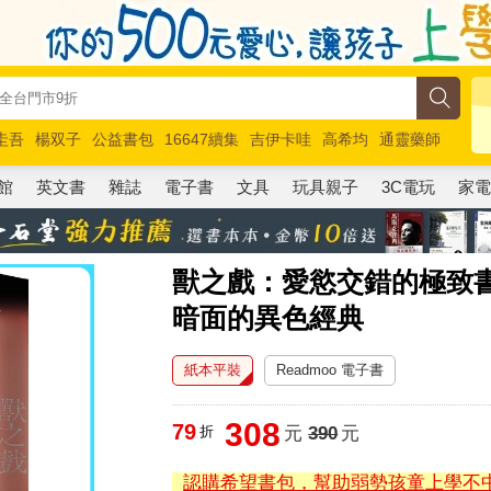
圭吾
楊双子
公益書包
16647續集
吉伊卡哇
高希均
通靈藥師
路邊攤新作
馬斯克
玩具總動員5
超慢跑
館
英文書
雜誌
電子書
文具
玩具親子
3C電玩
家
獸之戲：愛慾交錯的極致
暗面的異色經典
紙本平裝
Readmoo 電子書
308
79
折
元
390
元
認購希望書包，幫助弱勢孩童上學不