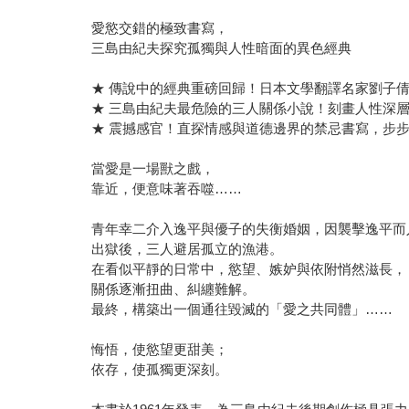
愛慾交錯的極致書寫，
三島由紀夫探究孤獨與人性暗面的異色經典
★ 傳說中的經典重磅回歸！日本文學翻譯名家劉子
★ 三島由紀夫最危險的三人關係小說！刻畫人性深
★ 震撼感官！直探情感與道德邊界的禁忌書寫，步
當愛是一場獸之戲，
靠近，便意味著吞噬……
青年幸二介入逸平與優子的失衡婚姻，因襲擊逸平而
出獄後，三人避居孤立的漁港。
在看似平靜的日常中，慾望、嫉妒與依附悄然滋長，
關係逐漸扭曲、糾纏難解。
最終，構築出一個通往毀滅的「愛之共同體」……
悔悟，使慾望更甜美；
依存，使孤獨更深刻。