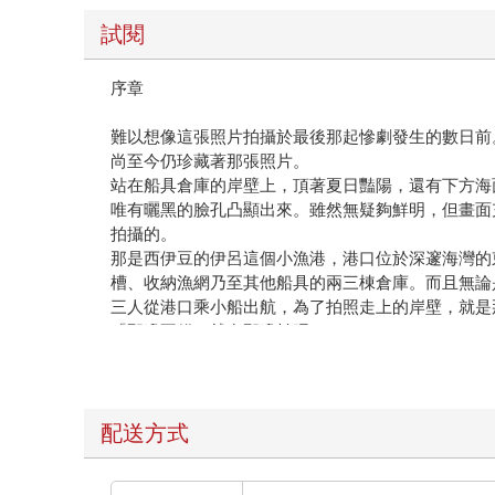
試閱
序章
難以想像這張照片拍攝於最後那起慘劇發生的數日前
尚至今仍珍藏著那張照片。
站在船具倉庫的岸壁上，頂著夏日豔陽，還有下方海
唯有曬黑的臉孔凸顯出來。雖然無疑夠鮮明，但畫面
拍攝的。
那是西伊豆的伊呂這個小漁港，港口位於深邃海灣的
槽、收納漁網乃至其他船具的兩三棟倉庫。而且無論
三人從港口乘小船出航，為了拍照走上的岸壁，就是
「那邊不錯。就在那邊拍吧。」
優子在小船上把陽傘架在肩頭，隔著老遠就已指著那
八月的休漁期已大致結束，漁民多半開始去北海道三
離去的不只是漁夫。回來休假的自衛隊員阿清，在帝
著英文的嶄新烏克麗麗，如今想必也在自衛隊宿舍被
配送方式
——幸二扶起逸平，三人走上倉庫的岸壁後，曝曬在
倉庫前，竹子搭成的曬網場和胡亂掛在上面的漁網，