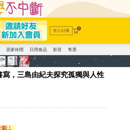
0
登入/註冊
電
居家休閒
日用食品
影音
售票
書寫，三島由紀夫探究孤獨與人性
中斷！