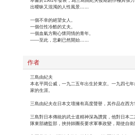
本書於1961年發表，為三島由紀夫後期創作極具
出曖昧又混濁的人性風景……
一個不幸的絕望女人。
一個任性冷酷的丈夫。
一個血氣方剛心懷同情的青年。
——至此，悲劇已然開始……
作者
三島由紀夫
本名平岡公威，一九二五年出生於東京。一九四七年
家的生涯。
三島由紀夫在日本文壇擁有高度聲譽，其作品在西方
三島對日本傳統的武士道精神深為讚賞，他對日本二
隊東部總監部，挾持師團長要求軍事政變，期使自衛