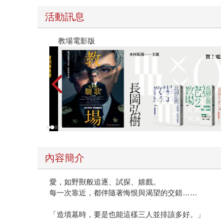
活動訊息
教場電影版
內容簡介
愛，如野獸般追逐、試探、嬉戲。
每一次靠近，都伴隨著悔恨與渴望的交錯……
「造墳墓時，要是也能這樣三人並排該多好。」