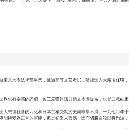
張力的長篇之一。以「三人關係」為核心結構，描繪愛、性與矛盾糾纏
自東京大學法學部畢業，通過高等文官考試，隨後進入大藏省任職，
世界也有崇高的評價，曾三度獲得諾貝爾文學獎提名，也是二戰結束
次大戰後社會的西化和日本主權受制於美國非常不滿。一九七〇年十
隊能轉變為正常的軍隊，但是卻乏人響應，因而切腹自殺以身殉道，