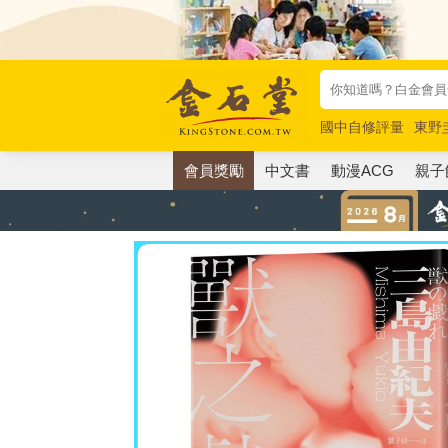
國中自修評量
東野
唯紅花綻放
奧德賽
會員獎勵
中文書
動漫ACG
親子