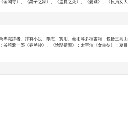
《金閣寺》、《鏡子之家》、《盛夏之死》、《憂國》、《反貞女大
為專職譯者。譯有小說、勵志、實用、藝術等多種書籍，包括三島由
；谷崎潤一郎《春琴抄》、《陰翳禮讚》；太宰治《女生徒》；夏目