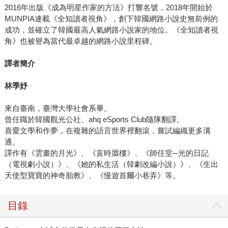
2016年出版《成為明星作家的方法》打響名號，2018年開始於
MUNPIA連載《全知讀者視角》，創下韓國網路小說史無前例的
成功，並確立了韓國最高人氣網路小說家的地位。《全知讀者視
角》也被譽為當代最卓越的網路小說里程碑。
譯者簡介
林季妤
來自臺南，臺灣大學社會系畢。
曾任職於韓國觀光公社、ahq eSports Club隨隊翻譯。
喜愛文學和作夢，在複雜的語言世界裡翻滾，嘗試編織更多溝
通。
譯作有《雲畫的月光》、《亥時蜃樓》、《師任堂─光的日記
（電視劇小說）》、《她的私生活（韓劇改編小說）》、《生出
天使型寶寶的神奇胎教》、《慢遊首爾小巷弄》等。
目錄