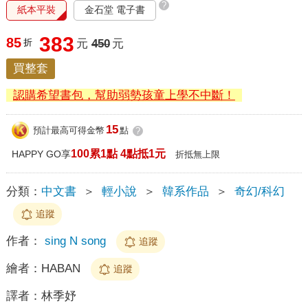
?
紙本平裝
金石堂 電子書
383
85
折
元
450
元
買整套
認購希望書包，幫助弱勢孩童上學不中斷！
15
預計最高可得金幣
點
?
100累1點 4點抵1元
HAPPY GO享
折抵無上限
分類：
中文書
＞
輕小說
＞
韓系作品
＞
奇幻/科幻
追蹤
作者：
sing N song
追蹤
繪者：
HABAN
追蹤
譯者：
林季妤