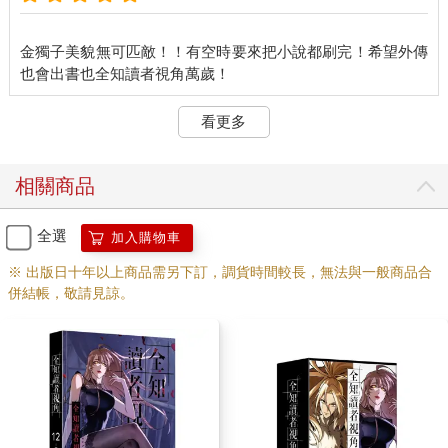
─你應該知道禁止本人推薦？作者大大，在本版這樣不行喔。
金獨子美貌無可匹敵！！有空時要來把小說都刷完！希望外傳
我這才遲遲想起，幾個月前我也寫過推薦文。一瞬間，回覆就刷
新了數十則「關種」、「腦殘」等等措辭惡劣的留言。我的臉一
陣燥熱，急匆匆地想刪除文章，卻只跳出已登錄文章無法刪除的
看更多
訊息。
「這……」
想到自己真心誠意寫的推薦文反而拖累了作品，我的心裡就感到
相關商品
一陣刺痛。
只要肯耐心閱讀，它就是一篇非常有趣的故事，為何沒有一個人
願意給它機會呢？要是能力所及，我也很想贊助斗內作者，但對
全選
加入購物車
我這個混口飯吃都有困難的上班族來說，手頭實在沒有那樣的餘
※ 出版日十年以上商品需另下訂，調貨時間較長，無法與一般商品合
裕。
併結帳，敬請見諒。
您有一封新訊息。
就在這時，手機跳出了一條通知。
─tls123：謝謝你。