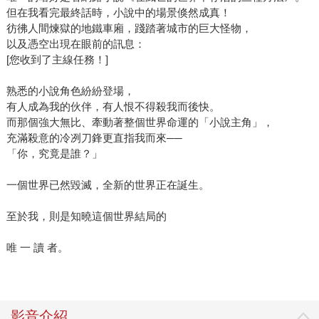
但在我看完最終話時，小說中的場景倏然成真！
彷彿人間煉獄的地鐵車廂，踐踏著城市的巨大怪物，
以及憑空出現在眼前的訊息：
[您收到了主線任務！]
熟悉的小說角色紛紛登場，
有人成為我的伙伴，有人恨不得殺我而後快。
而那個強大無比、牽動著整個世界命運的「小說主角」，
充滿殺意的冷冽刀鋒更直指我而來──
「你，究竟是誰？」
一個世界已然毀滅，全新的世界正在誕生。
至於我，則是知曉這個世界結局的
唯 一 讀 者。
影音介紹