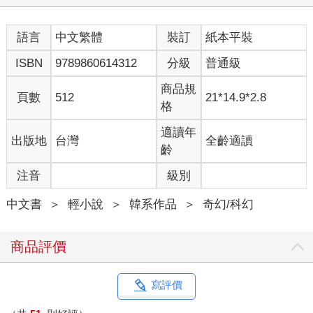
從國中三年級開始，我就一直在追這部小說。不論是在我被壞學
生盯上，受到排擠的時候；在我搞砸了大學入學考試，只能就讀
語言
中文繁體
裝訂
紙本平裝
偏僻的三流大學的時候；在我被那該死的隨機抽籤，分配到前線
邊防部隊服役的時候；甚至在我不斷離職，只能在大企業的子公
ISBN
9789860614312
分級
普通級
司裡當個短聘員工的現在也是……
可惡，不說這些了。
商品規
頁數
512
21*14.9*2.8
格
作者的話：感謝您一直以來對《滅活法》的支持。我們在後記中
再會了！
適讀年
出版地
台灣
全齡適讀
齡
啊，原來還有後記啊。下一話就真的是最後了嗎？
注音
級別
從我幼年的尾聲直到長大成人，足足超過十年的大長征。一個世
界邁向結局的空虛感，和終於見證那個世界終章的充實感混雜交
中文書
＞
輕小說
＞
韓系作品
＞
奇幻/科幻
織。我點開最後一話的留言視窗，刪改了好幾次才寫下留言。
─金獨子：作者大大，這段時間真的非常感謝，我也很期待您的
商品評價
後記。
這是我發自內心的感謝。畢竟《滅活法》是我的「人生小說」也
寫評價
不為過，就算不符合主流大眾喜好，但對我而言可以說是最棒的