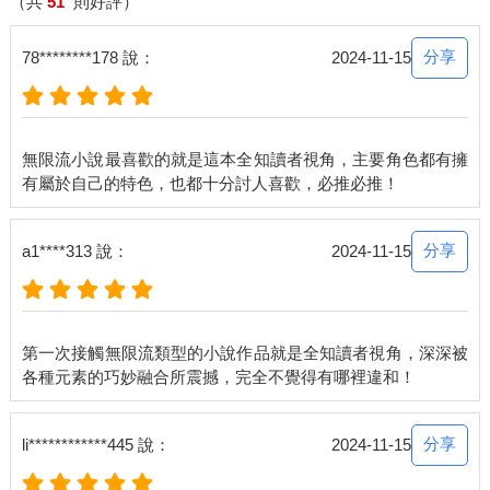
小說了。想說的話還有很多，我卻不知道該如何下筆。
（共
51
則好評）
平均觀看數1.9次，平均留言數1.08則─這就是《滅活法》的人氣
指數。
分享
78********178 說：
2024-11-15
雖然第一話的觀看數還達到一千二百次，但第十話以後觀看數便
銳減為一百二十次，更別說第五十話之後每回只剩下寥寥十二
次。此外，從一百話開始，觀看數一直就僅有一次了。
觀看數「1」。
無限流小說最喜歡的就是這本全知讀者視角，主要角色都有擁
雖然偶爾也有幾個「2」參雜其間，但比較可能是有人手滑不小心
按到了。看著小說布告欄目錄裡無數的「1」，我的內心感到激動
不已，且由衷地感謝。
每話平均觀看次數只有一次的小說，作者竟然還願意連載三千多
分享
a1****313 說：
2024-11-15
話，持續了十餘年。這個故事，幾乎可說是為我而寫的了。
─推薦超讚小說。
第一次接觸無限流類型的小說作品就是全知讀者視角，深深被
我點進推薦布告欄，義無反顧地開始敲打鍵盤。既然作者都讓我
免費看到了完結篇，再怎麼說也該幫它寫篇推薦文吧。當我一點
下送出按鈕，留言便立刻如潮水般湧出。
分享
li************445 說：
2024-11-15
─這是新式反串文吧。搜了一下這個帳號，光是同一篇小說就推
薦了好幾次。