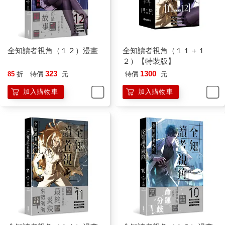
突如其來的訊息映入眼簾。過了好一會兒，我才真正反應過來。
─金獨子：是作者嗎？
tls123，正是《滅活法》的作者。
全知讀者視角（１２）漫畫
全知讀者視角（１１＋１
２）【特裝版】
─tls123：多虧了你，我才能堅持到最後，還在徵文比賽得獎了。
323
1300
85
折
特價
元
特價
元
我簡直不敢置信，《滅活法》在徵文比賽得獎了？
加入購物車
加入購物車
─金獨子：恭喜你！是哪個徵文比賽啊？
─tls123：不是很有名的比賽，說了你應該也不太清楚。
該不會是因為害羞才這麼說的吧，我不禁這麼想。但我真心希望
作者所言不假。誰知道呢？縱使這裡的評價一塌糊塗，說不定在
其他平臺上早就爆紅了。
雖然我的心情多少有點遺憾，但好的故事被更多人看見總是件好
事。
─tls123：為了表達感謝之意，我想送你一份特別的禮物。
─金獨子：禮物？