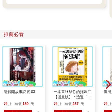
嘈雜的地鐵中，一道熟悉的聲音傳來。我反射性地抬起頭，只見
一雙盈滿好奇的雙眼正低頭直望著我。那是人事組的同事，劉尚
雅。
「啊，妳好。」
「你下班啦？」
「嗯，妳也是？」
推薦必看
「今天運氣好，部長去出差了。」
旁邊的座位正好空著，劉尚雅一屁股坐了下來。並排的肩膀處隱
隱飄來香氣，我也不禁緊張了起來。
「妳平常也會搭地鐵嗎？」
仔細一想，我是第一次在下班的地鐵上遇到劉尚雅。每到下班時
間，從人事組的姜代理到財務組的韓部長，總有一堆男人排隊想
送劉尚雅回家，這是公司裡人人皆有耳聞的傳言。
「這個啊……」劉尚雅露出複雜的神色，口中說出的話卻十分出
乎我的意料。「因為我的腳踏車被偷了。」
腳踏車？
「妳平常都騎腳踏車上下班嗎？」
請解開故事謎底 03
一本書終結你的拖延症
臺灣
「對啊。因為最近太常加班了，感覺運動量不太夠，加上還有些
【漫畫版】：透過「小
煩人的事情，就順便囉。」
行動」打開大腦的行動
150
237
79
折
特價
元
79
折
特價
元
79
折
啊哈，原來如此。
開關，懶人也能變身
劉尚雅嫣然一笑。這麼近距離一看，就能理解那些男人為什麼會