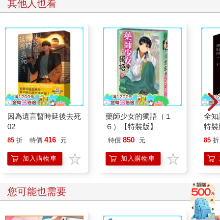
其他人也看
嗯，我想也是。
「獨子先生喜歡什麼樣的作家？」
「就算我說了，妳可能也沒聽過吧。」
「別看我這樣，我也看過不少小說喔。是誰的小說呀？」
每當這種時候，我就會覺得看網路小說這個興趣著實叫人難堪。
我瞥眼望向ＡＰＰ上顯示的小說標題。
《毀滅以後的世界》
作者：sing N song
再怎麼樣，「我在看sing N song寫的《毀滅以後的世界》」這種
因為遺言暫時延後去死
藥師少女的獨語（１
全知
話實在難以啟齒。
02
６）【特裝版】
特裝
「只是奇幻小說而已……怎麼說，類似《魔戒》那種……」
416
850
85
折
特價
元
特價
元
85
折
劉尚雅瞪大了雙眼，「喔喔，《魔戒》啊，我有看電影。」
「電影很棒呢。」
加入購物車
加入購物車
經歷短暫的沉默，劉尚雅仍直視著我的方向，好像還在期待我多
說些什麼似的。我有點尷尬，決定故意轉移話題。
「話說我們進公司都快滿一年了。差不多就是去年的這時候吧，
您可能也需要
時間過得真快。」
「就是說啊，那時候我們都還懵懵懂懂的，對吧？」