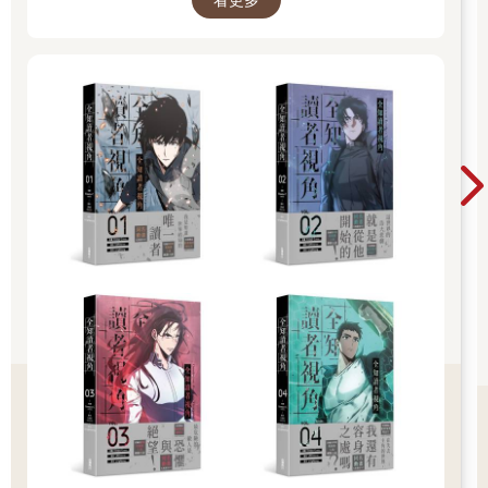
看更多
作者會送我文化商品禮券嗎？如果是張五萬元券就好了。
這時的我，對於明天的世界會發生什麼變故仍一無所知，還這麼
天真地想著。
Episode 1. 付費服務開始
1.
「我是獨子。」
我常常向別人這樣自我介紹，接下來十有八九會產生以下誤會。
「啊，你是獨生子嗎？」
「我是獨生子沒錯，但我不是這個意思。」
「咦？那是？」
「我的名字是獨子，金獨子。」
金獨子。爸爸為我如此取名，是希望我即使獨自一人，也能成為
強大的男子漢。但多虧了這個名字，至今我都過著平凡又孤獨的
人生。總之，就是很平庸。
金獨子，二十八歲，單身。興趣是在下班回家的地鐵上看網路小
說。
「貼這麼近，小心掉進手機裡喔。」