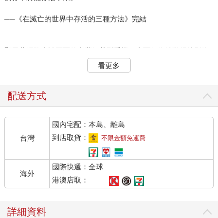
──《在滅亡的世界中存活的三種方法》完結
顯示著網路小說頁面的老舊智慧型手機，畫面好像捲動得特別吃
力。螢幕捲軸向下滑動又往上回彈，不知道重複了多少次。
看更多
真假？這樣就沒了？不管我如何一看再看，都是毫無疑問的「完
結」兩個大字。
也就是說，小說已經結束了。
配送方式
＋
國內宅配：本島、離島
《在滅亡的世界中存活的三種方法》
到店取貨：
台灣
不限金額免運費
作者：tls123
共3,149話
國際快遞：全球
海外
＋
港澳店取：
長達三千一百四十九話的長篇奇幻小說《在滅亡的世界中存活的
詳細資料
三種方法》，簡稱《滅活法》。