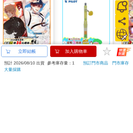
「是啊，感覺就像昨天的事情，想不到約聘期間都快結束了。」
「啊，我已經……」
看著劉尚雅的表情，我這才意識到自己哪壺不開提哪壺。都忘
了，在上個月因為一件海外客戶的案子，劉尚雅的表現受到認
可，已升遷為正職了。
「對喔，糟糕，不好意思沒來得及恭喜妳。哈哈，早知道我也該
認真學外語。」
「啊，別這麼說，獨子先生！畢竟還有人事考核的機會嘛，而
《代號DH.》明信片組
百樂健握玩色搖搖筆
《猛
立即結帳
加入購物車
且……」
(黎天)
0.5PURE聯名 檸檬(限
雖然很不想承認，但談話中的劉尚雅真的很帥氣。彷彿全世界的
預計 2026/08/10 出貨
參考庫存量：1
預訂門市商品
門市庫存
量)
70
187
特價
元
85
折
特價
元
特價
聚光燈都映照著她一人似的，容光煥發。
大量採購
如果這個世界是一篇小說，主角就是像她這樣的人吧。
加入購物車
加入購物車
事實上，這也是毋庸置疑的結果。我沒有付出任何努力，劉尚雅
卻汲汲營營；在我看網路小說的時候，劉尚雅還在認真學習。這
樣的劉尚雅成為正式員工，而我的約聘契約即將到期，也是理所
您可能會喜歡
當然的。
「那個……獨子先生。」
「嗯。」
「如果你不介意……我告訴你我在用的ＡＰＰ吧？」
一時間，劉尚雅的聲音聽起來十分遙遠，我整個人彷彿與世界漸
行漸遠。為了鎮定浮動的心緒，我用力睜開眼睛，直勾勾凝視著