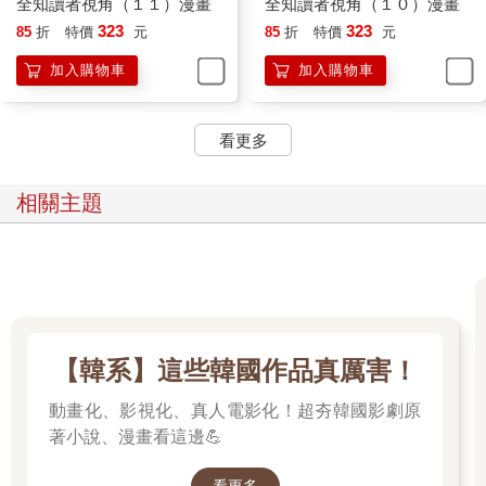
全知讀者視角（１１）漫畫
全知讀者視角（１０）漫畫
─tls123：畢竟這個故事能夠面世，都是託讀者的福。
323
323
85
折
特價
元
85
折
特價
元
應作者的要求，我將慣用的電子信箱發送過去。
加入購物車
加入購物車
─tls123：對了，改為付費觀看的時間也已經定好了。
看更多
─金獨子：哇，真的嗎？什麼時候開始？這種大作我應該從一開
始就付費觀看才是。
相關主題
由於《滅活法》是每日連載的小說，若是每天追進度，一個月就
要花上三千韓圓，相當於一個超商便當錢了。
─tls123：明天開始就改為付費觀看了。
─金獨子：那明天上傳的後記就需要付費觀看囉？
─tls123：對，雖然很抱歉，但我想採用付費制。
─金獨子：當然了！最後一話，我一定會花錢支持的！
【韓系】這些韓國作品真厲害！
此後作者便沒有再回訊息，看起來應該是從網站上登出了。
動畫化、影視化、真人電影化！超夯韓國影劇原
一陣莫名的空洞席捲而來。小說獲得成功，所以連訊息都不回就
著小說、漫畫看這邊💪
下線了嗎？我的讚嘆忽然變成幼稚拙劣的嫉妒。我到底在興奮什
麼啊？追根究柢也不是我寫的小說嘛。