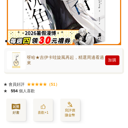
呀哈★吉伊卡哇旋風再起，精選周邊看過
加購
來
★
會員好評
★★★★★（51）
★
554
個人喜歡
寫評價
好書
喜歡+1
賺金幣