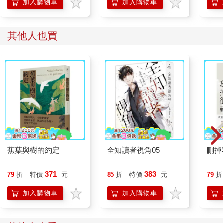
「行動派」的37個科
加入購物車
加入購物車
心動了。然而這些事都跟我沒有半點關聯。
學方法
我認為，每個人各自的人生類型早有定局。而劉尚雅就是與我有
著天壤之別的人類。
其他人也買
結束有些尷尬的對話，我們各自專注在自己的手機上。我再次打
開剛剛在閱讀的小說ＡＰＰ，劉尚雅則……那是什麼？
「¿Puede prestarme dinero?」
「什麼？」
「這是西班牙文。」
「……原來如此，剛剛那句話是什麼意思？」
「意思是『請借我一點錢』。」劉尚雅自信地答道。
「妳好認真。」下班回家的地鐵上也這麼用功，果然和我是截然
不同的類型。但學了這句話，到底什麼時候能派上用場啊？
「那獨子先生這麼專心，又是在看些什麼呢？」
蕉葉與樹的約定
全知讀者視角05
刪掉
「啊，我嘛……」
心想不妙的瞬間，劉尚雅的視線已經固定在我的手機螢幕上了。
「那是小說嗎？」
371
383
79
折
特價
元
85
折
特價
元
79
折
「對，也算是……研讀韓語吧。」
加入購物車
加入購物車
「哇，我也很喜歡小說耶，雖然時間不多，很久沒看了。」
我感到有些意外，劉尚雅也喜歡看小說？
「像是村上春樹、瑞蒙．卡佛、韓江之類的……」