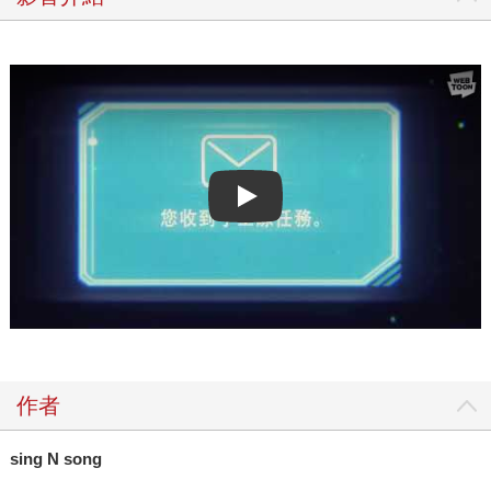
Play video
作者
sing N song