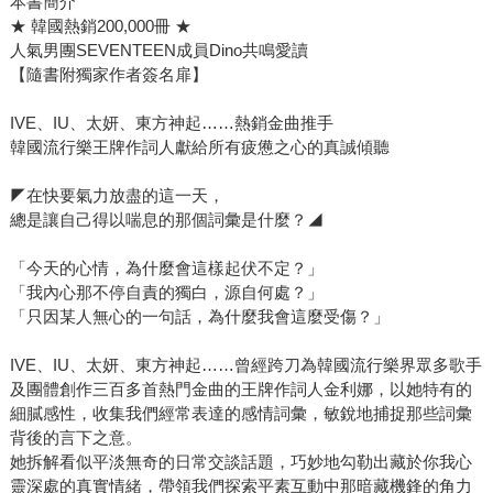
本書簡介
★ 韓國熱銷200,000冊 ★
人氣男團SEVENTEEN成員Dino共鳴愛讀
【隨書附獨家作者簽名扉】
IVE、IU、太妍、東方神起……熱銷金曲推手
韓國流行樂王牌作詞人獻給所有疲憊之心的真誠傾聽
◤在快要氣力放盡的這一天，
總是讓自己得以喘息的那個詞彙是什麼？◢
「今天的心情，為什麼會這樣起伏不定？」
「我內心那不停自責的獨白，源自何處？」
「只因某人無心的一句話，為什麼我會這麼受傷？」
IVE、IU、太妍、東方神起……曾經跨刀為韓國流行樂界眾多歌手
及團體創作三百多首熱門金曲的王牌作詞人金利娜，以她特有的
細膩感性，收集我們經常表達的感情詞彙，敏銳地捕捉那些詞彙
背後的言下之意。
她拆解看似平淡無奇的日常交談話題，巧妙地勾勒出藏於你我心
靈深處的真實情緒，帶領我們探索平素互動中那暗藏機鋒的角力