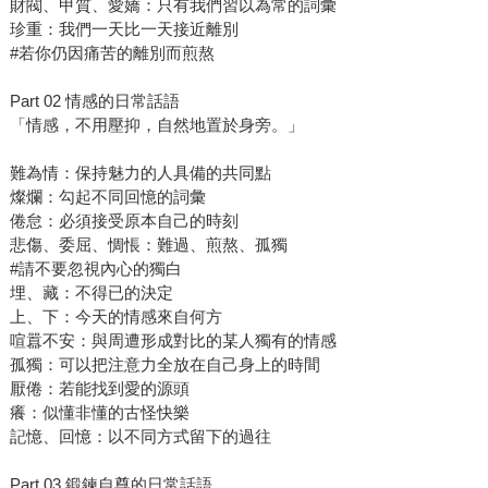
財閥、甲質、愛嬌：只有我們習以為常的詞彙
珍重：我們一天比一天接近離別
#若你仍因痛苦的離別而煎熬
Part 02 情感的日常話語
「情感，不用壓抑，自然地置於身旁。」
難為情：保持魅力的人具備的共同點
燦爛：勾起不同回憶的詞彙
倦怠：必須接受原本自己的時刻
悲傷、委屈、惆悵：難過、煎熬、孤獨
#請不要忽視內心的獨白
埋、藏：不得已的決定
上、下：今天的情感來自何方
喧囂不安：與周遭形成對比的某人獨有的情感
孤獨：可以把注意力全放在自己身上的時間
厭倦：若能找到愛的源頭
癢：似懂非懂的古怪快樂
記憶、回憶：以不同方式留下的過往
Part 03 鍛鍊自尊的日常話語