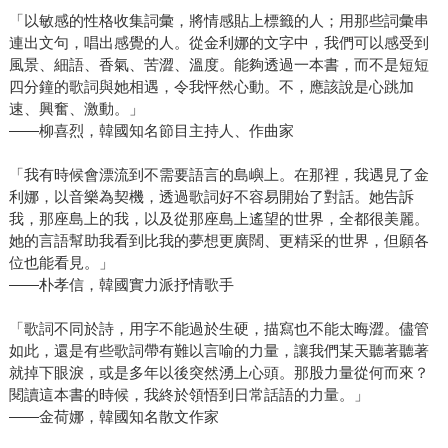
「以敏感的性格收集詞彙，將情感貼上標籤的人；用那些詞彙串
連出文句，唱出感覺的人。從金利娜的文字中，我們可以感受到
風景、細語、香氣、苦澀、溫度。能夠透過一本書，而不是短短
四分鐘的歌詞與她相遇，令我怦然心動。不，應該說是心跳加
速、興奮、激動。」
——柳喜烈，韓國知名節目主持人、作曲家
「我有時候會漂流到不需要語言的島嶼上。在那裡，我遇見了金
利娜，以音樂為契機，透過歌詞好不容易開始了對話。她告訴
我，那座島上的我，以及從那座島上遙望的世界，全都很美麗。
她的言語幫助我看到比我的夢想更廣闊、更精采的世界，但願各
位也能看見。」
——朴孝信，韓國實力派抒情歌手
「歌詞不同於詩，用字不能過於生硬，描寫也不能太晦澀。儘管
如此，還是有些歌詞帶有難以言喻的力量，讓我們某天聽著聽著
就掉下眼淚，或是多年以後突然湧上心頭。那股力量從何而來？
閱讀這本書的時候，我終於領悟到日常話語的力量。」
——金荷娜，韓國知名散文作家