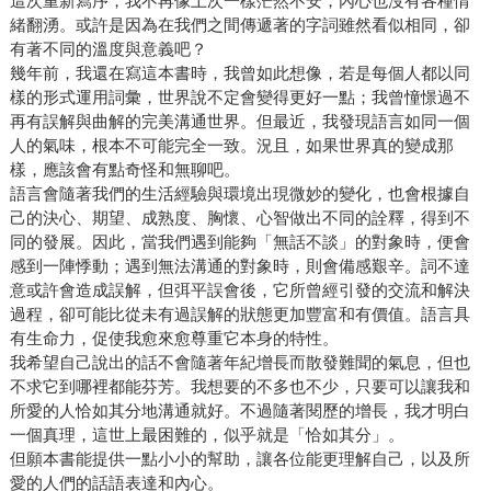
這次重新寫序，我不再像上次一樣茫然不安，內心也沒有各種情
緒翻湧。或許是因為在我們之間傳遞著的字詞雖然看似相同，卻
有著不同的溫度與意義吧？
幾年前，我還在寫這本書時，我曾如此想像，若是每個人都以同
樣的形式運用詞彙，世界說不定會變得更好一點；我曾憧憬過不
再有誤解與曲解的完美溝通世界。但最近，我發現語言如同一個
人的氣味，根本不可能完全一致。況且，如果世界真的變成那
樣，應該會有點奇怪和無聊吧。
語言會隨著我們的生活經驗與環境出現微妙的變化，也會根據自
己的決心、期望、成熟度、胸懷、心智做出不同的詮釋，得到不
同的發展。因此，當我們遇到能夠「無話不談」的對象時，便會
感到一陣悸動；遇到無法溝通的對象時，則會備感艱辛。詞不達
意或許會造成誤解，但弭平誤會後，它所曾經引發的交流和解決
過程，卻可能比從未有過誤解的狀態更加豐富和有價值。語言具
有生命力，促使我愈來愈尊重它本身的特性。
我希望自己說出的話不會隨著年紀增長而散發難聞的氣息，但也
不求它到哪裡都能芬芳。我想要的不多也不少，只要可以讓我和
所愛的人恰如其分地溝通就好。不過隨著閱歷的增長，我才明白
一個真理，這世上最困難的，似乎就是「恰如其分」。
但願本書能提供一點小小的幫助，讓各位能更理解自己，以及所
愛的人們的話語表達和內心。