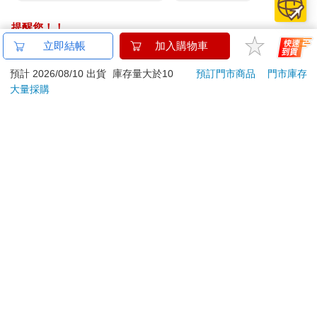
提醒您！！
金石堂及銀行均不會請您操作ATM! 如接獲電話要求您前往
立即結帳
加入購物車
ATM提款機，請不要聽從指示，以免受騙上當！
預計 2026/08/10 出貨
庫存量大於10
預訂門市商品
門市庫存
退換貨須知：
大量採購
**提醒您，鑑賞期不等於試用期，退回商品須為全新狀態**
依據「消費者保護法」第19條及行政院消費者保護處公告之
「通訊交易解除權合理例外情事適用準則」，以下商品購買
後，除商品本身有瑕疵外，將不提供7天的猶豫期：
易於腐敗、保存期限較短或解約時即將逾期。（如：生
鮮食品）
依消費者要求所為之客製化給付。（客製化商品）
報紙、期刊或雜誌。（含MOOK、外文雜誌）
經消費者拆封之影音商品或電腦軟體。
非以有形媒介提供之數位內容或一經提供即為完成之線
上服務，經消費者事先同意始提供。（如：電子書、電
子雜誌、下載版軟體、虛擬商品…等）
已拆封之個人衛生用品。（如：內衣褲、刮鬍刀、除毛