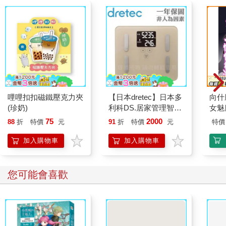
哩哩扣扣磁鐵壓克力夾
【日本dretec】日本多
向什
(珍奶)
利科DS.居家管理智能
女魅
四合一體重體脂計-摩
75
2000
88
折
特價
元
91
折
特價
元
特價
卡色(BS-248BE)
加入購物車
加入購物車
您可能會喜歡