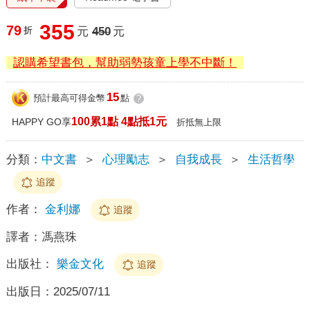
355
79
折
元
450
元
認購希望書包，幫助弱勢孩童上學不中斷！
15
預計最高可得金幣
點
?
100累1點 4點抵1元
HAPPY GO享
折抵無上限
分類：
中文書
＞
心理勵志
＞
自我成長
＞
生活哲學
追蹤
作者：
金利娜
追蹤
譯者：
馮燕珠
出版社：
樂金文化
追蹤
出版日：
2025/07/11