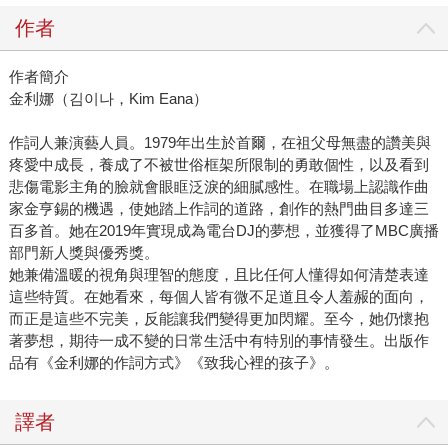
作者
作者簡介
金利娜（김이나，Kim Eana）
作詞人兼演藝人員。1979年出生於首爾，在祖父母無盡的讚美與
疼愛中成長，養成了不被世俗框架所限制的勇敢個性，以及看到
悲傷電影主角的臉就會眼眶泛淚的細膩感性。在職場上認識作曲
家金亨錫的機遇，使她踏上作詞的道路，創作的熱門曲目多達三
百多首。她在2019年實現成為電台DJ的夢想，並獲得了MBC廣播
部門新人獎與優秀獎。
她兼備溫暖的視角與理智的態度，且比任何人懂得如何清楚表達
這些特質。在她看來，每個人皆有微不足道且令人羞赧的面向，
而正是這些不完美，反能讓我們變得更加閃耀。至今，她仍懷抱
著夢想，期待一成不變的日常生活中有特別的事情發生。出版作
品有《金利娜的作詞方式》《致我心裡的孩子》。
譯者