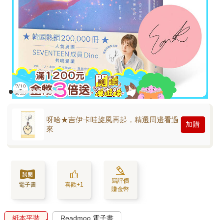
呀哈★吉伊卡哇旋風再起，精選周邊看過
加購
來
寫評價
電子書
喜歡+1
賺金幣
紙本平裝
Readmoo 電子書