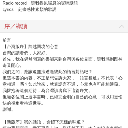
Radio record 讓我得以喘息的呢喃話語
Lyrics 刻畫感性素顏的歌詞
序／導讀
前言
【台灣版序】跨越國境的心意
台灣的讀者們，大家好。
首先，我在偶然間寫的書能來到台灣與各位見面，讓我感到既神
奇又開心。
我們之間，應該還無法透過彼此的語言對話吧？
但這本書的內容，不正是想告訴大家，「語言相通」不代表「心
意相通」嗎？如此說來，就算語言不通，心意也有可能相通囉。
我懷抱著這個期待，為台灣讀者寫下這篇序文。
但願各位闔上這本書時，已經完全明白自己的心意，可以用更愉
快的視角看待這世界。
謝謝。
【新版序】我的話語， 會留下怎樣的味道？