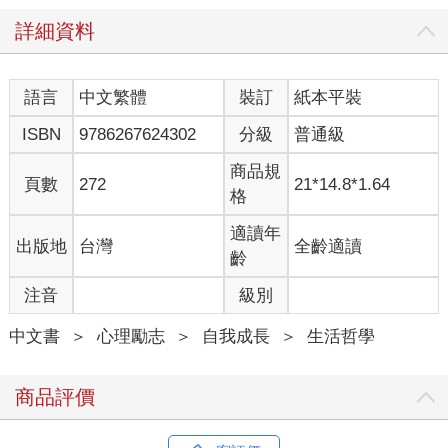
詳細資料
語言
中文繁體
裝訂
紙本平裝
ISBN
9786267624302
分級
普通級
商品規
頁數
272
21*14.8*1.64
格
適讀年
出版地
台灣
全齡適讀
齡
注音
級別
中文書
＞
心理勵志
＞
自我成長
＞
生活哲學
商品評價