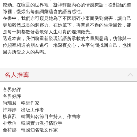
較勁。在喧囂的世界裡，凝神靜聽內心的情感絮語；從對話的縫
隙裡，慢煨出每個詞彙蘊含的語言感性。
在書中，我們亦可窺見她為了不因瑣碎小事而受到傷害，讓自己
更加毅然成長的洞察力。在她筆下，再普通不過的生活風景，卻
是每一刻都散發著歌頌人生可貴的燦爛微光。
透過本書，我們將重新發現話語所承載的力量與慰藉，彷彿與一
位頻率相通的朋友進行一場深夜交心，在字句間找回自己，也找
回與所愛之人的共鳴。
名人推薦
各界好評
各界好評
尚瑞君｜暢銷作家
許婷婷｜出版工作者
柳喜烈｜韓國知名節目主持人、作曲家
朴孝信｜韓國實力派抒情歌手
金荷娜｜韓國知名散文作家