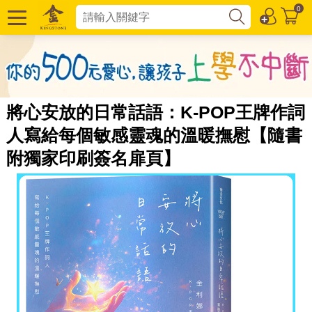
0
將心安放的日常話語：K-POP王牌作詞
人寫給每個敏感靈魂的溫暖撫慰【隨書
附獨家印刷簽名扉頁】