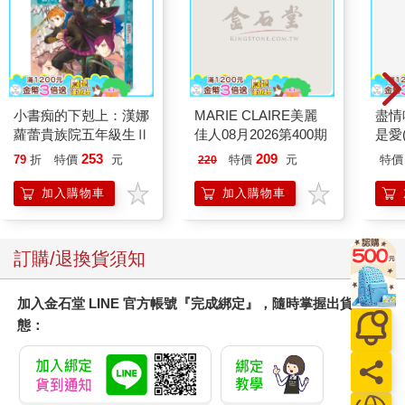
小書痴的下剋上：漢娜
MARIE CLAIRE美麗
盡情
蘿蕾貴族院五年級生Ⅱ
佳人08月2026第400期
是愛
253
209
79
折
特價
元
特價
元
特價
220
加入購物車
加入購物車
訂購/退換貨須知
加入金石堂 LINE 官方帳號『完成綁定』，隨時掌握出貨動
態：