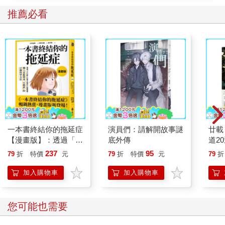
推薦必看
一本書終結你的拖延症
演員們：請解開故事謎
廿載
【漫畫版】：透過「小
底外傳
道2
行動」打開大腦的行動
237
95
79
折
特價
元
79
折
特價
元
79
折
開關，懶人也能變身
「行動派」的37個科
加入購物車
加入購物車
學方法
您可能也需要