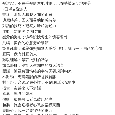
被討厭：不在乎被隨意地討厭，只在乎被確切地愛著
#值得去愛的人
畫線：那個人和我之間的距離
適應時差：因人而異的情感時差
對話的技巧：觀察力勝於論述力
道歉：需要等待的時間
戀愛的裂痕：過往記憶帶來的懷疑警報
共鳴：契合的心意源於細節
能量耗盡：試著像照顧別人感受那樣，關心一下自己的心情
厭惡：我有討厭的人
難以理解：帶著批判的話語
如見肺肝：源於人生閱歷的成人語言
閒話：涉及負面情緒的事情需要規則約束
不對勁：充滿錯誤的潛意識資訊
對不起：必須記在心裡，不是隨口說說的事
指責：友善之人不多話
窩囊：卑微又怎樣
傷痕：如果可以看見彼此的痛
包裝：飽含送禮者心意的某樣東西
羞恥心：我一定要守護的東西