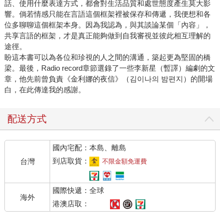
話、使用什麼表達方式，都會對生活品質和處世態度產生莫大影
響。倘若情感只能在言語這個框架裡被保存和傳遞，我便想和各
位多聊聊這個框架本身。因為我認為，與其談論某個「內容」，
共享言語的框架，才是真正能夠做到自我審視並彼此相互理解的
途徑。
盼這本書可以為各位和珍視的人之間的溝通，築起更為堅固的橋
梁。最後，Radio record章節選錄了一些李新星（暫譯）編劇的文
章，他先前曾負責《金利娜的夜信》（김이나의 밤편지）的開場
白，在此傳達我的感謝。
配送方式
國內宅配：本島、離島
到店取貨：
台灣
不限金額免運費
國際快遞：全球
海外
港澳店取：