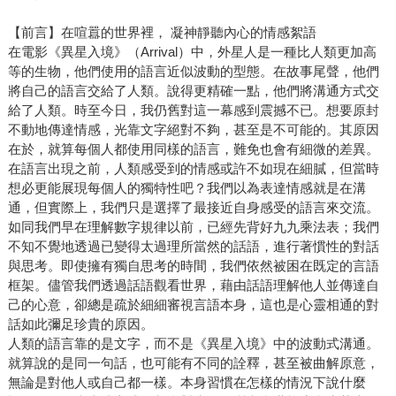
【前言】在喧囂的世界裡， 凝神靜聽內心的情感絮語
在電影《異星入境》（Arrival）中，外星人是一種比人類更加高
等的生物，他們使用的語言近似波動的型態。在故事尾聲，他們
將自己的語言交給了人類。說得更精確一點，他們將溝通方式交
給了人類。時至今日，我仍舊對這一幕感到震撼不已。想要原封
不動地傳達情感，光靠文字絕對不夠，甚至是不可能的。其原因
在於，就算每個人都使用同樣的語言，難免也會有細微的差異。
在語言出現之前，人類感受到的情感或許不如現在細膩，但當時
想必更能展現每個人的獨特性吧？我們以為表達情感就是在溝
通，但實際上，我們只是選擇了最接近自身感受的語言來交流。
如同我們早在理解數字規律以前，已經先背好九九乘法表；我們
不知不覺地透過已變得太過理所當然的話語，進行著慣性的對話
與思考。即使擁有獨自思考的時間，我們依然被困在既定的言語
框架。儘管我們透過話語觀看世界，藉由話語理解他人並傳達自
己的心意，卻總是疏於細細審視言語本身，這也是心靈相通的對
話如此彌足珍貴的原因。
人類的語言靠的是文字，而不是《異星入境》中的波動式溝通。
就算說的是同一句話，也可能有不同的詮釋，甚至被曲解原意，
無論是對他人或自己都一樣。本身習慣在怎樣的情況下說什麼