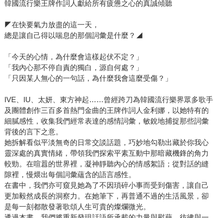
韓國流行樂王牌作詞人獻給所有疲憊之心的真誠傾聽
◤在快要氣力放盡的這一天，
總是讓自己得以喘息的那個詞彙是什麼？◢
「今天的心情，為什麼會這樣起伏不定？」
「我內心那不停自責的獨白，源自何處？」
「只因某人無心的一句話，為什麼我會這麼受傷？」
IVE、IU、太妍、東方神起……曾經跨刀為韓國流行樂界眾多歌手
及團體創作三百多首熱門金曲的王牌作詞人金利娜，以她特有的
細膩感性，收集我們經常表達的感情詞彙，敏銳地捕捉那些詞彙
背後的言下之意。
她拆解看似平淡無奇的日常交談話題，巧妙地勾勒出藏於你我心
靈深處的真實情緒，帶領我們探索平素互動中那暗藏機鋒的角力
較勁。在喧囂的世界裡，凝神靜聽內心的情感絮語；從對話的縫
隙裡，慢煨出每個詞彙蘊含的語言感性。
在書中，我們亦可窺見她為了不因瑣碎小事而受到傷害，讓自己
更加毅然成長的洞察力。在她筆下，再普通不過的生活風景，卻
是每一刻都散發著歌頌人生可貴的燦爛微光。
透過本書，我們將重新發現話語所承載的力量與慰藉，彷彿與一