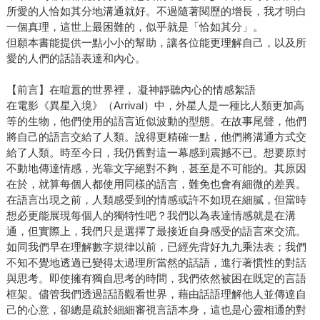
所愛的人恰如其分地溝通就好。不過隨著閱歷的增長，我才明白
一個真理，這世上最困難的，似乎就是「恰如其分」。
但願本書能提供一點小小的幫助，讓各位能更理解自己，以及所
愛的人們的話語表達和內心。
【前言】在喧囂的世界裡， 凝神靜聽內心的情感絮語
在電影《異星入境》（Arrival）中，外星人是一種比人類更加高
等的生物，他們使用的語言近似波動的型態。在故事尾聲，他們
將自己的語言交給了人類。說得更精確一點，他們將溝通方式交
給了人類。時至今日，我仍舊對這一幕感到震撼不已。想要原封
不動地傳達情感，光靠文字絕對不夠，甚至是不可能的。其原因
在於，就算每個人都使用同樣的語言，難免也會有細微的差異。
在語言出現之前，人類感受到的情感或許不如現在細膩，但當時
想必更能展現每個人的獨特性吧？我們以為表達情感就是在溝
通，但實際上，我們只是選擇了最接近自身感受的語言來交流。
如同我們早在理解數字規律以前，已經先背好九九乘法表；我們
不知不覺地透過已變得太過理所當然的話語，進行著慣性的對話
與思考。即使擁有獨自思考的時間，我們依然被困在既定的言語
框架。儘管我們透過話語觀看世界，藉由話語理解他人並傳達自
己的心意，卻總是疏於細細審視言語本身，這也是心靈相通的對