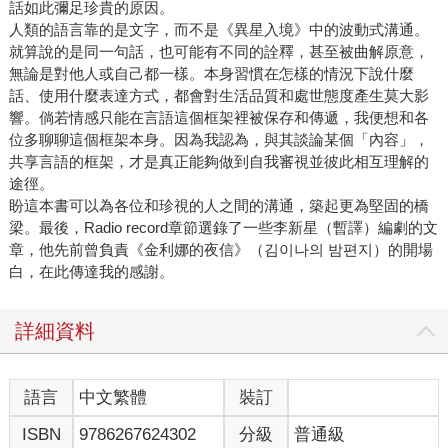
話如此彌足珍貴的原因。
人類的語言靠的是文字，而不是《異星入境》中的波動式溝通。
就算說的是同一句話，也可能有不同的詮釋，甚至被曲解原意，
無論是對他人或自己都一樣。本身習慣在怎樣的情況下說什麼
話、使用什麼表達方式，都會對生活品質和處世態度產生莫大影
響。倘若情感只能在言語這個框架裡被保存和傳遞，我便想和各
位多聊聊這個框架本身。因為我認為，與其談論某個「內容」，
共享言語的框架，才是真正能夠做到自我審視並彼此相互理解的
途徑。
盼這本書可以為各位和珍視的人之間的溝通，築起更為堅固的橋
梁。最後，Radio record章節選錄了一些李新星（暫譯）編劇的文
章，他先前曾負責《金利娜的夜信》（김이나의 밤편지）的開場
白，在此傳達我的感謝。
詳細資料
語言
中文繁體
裝訂
ISBN
9786267624302
分級
普通級