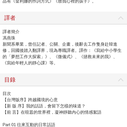
品有《金利娜的作詞方式》《致我心裡的孩子》。
譯者
譯者簡介
馮燕珠
新聞系畢業，曾任記者、公關、企畫，後辭去工作隻身赴韓進
修，回國後踏入翻譯界，現為專職譯者。譯作：《寫給中小學生
的「夢想工作大探索」》、《微儀式》、《拯救未來的我》、
《寫給年輕人的靜心課》等。
目錄
目次
【台灣版序】跨越國境的心意
【新 版 序】我的話語，會留下怎樣的味道？
【前 言】在喧囂的世界裡，凝神靜聽內心的情感絮語
Part 01 往來互動的日常話語