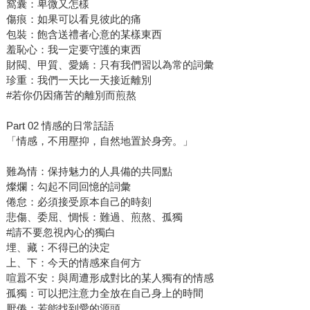
窩囊：卑微又怎樣
傷痕：如果可以看見彼此的痛
包裝：飽含送禮者心意的某樣東西
羞恥心：我一定要守護的東西
財閥、甲質、愛嬌：只有我們習以為常的詞彙
珍重：我們一天比一天接近離別
#若你仍因痛苦的離別而煎熬
Part 02 情感的日常話語
「情感，不用壓抑，自然地置於身旁。」
難為情：保持魅力的人具備的共同點
燦爛：勾起不同回憶的詞彙
倦怠：必須接受原本自己的時刻
悲傷、委屈、惆悵：難過、煎熬、孤獨
#請不要忽視內心的獨白
埋、藏：不得已的決定
上、下：今天的情感來自何方
喧囂不安：與周遭形成對比的某人獨有的情感
孤獨：可以把注意力全放在自己身上的時間
厭倦：若能找到愛的源頭