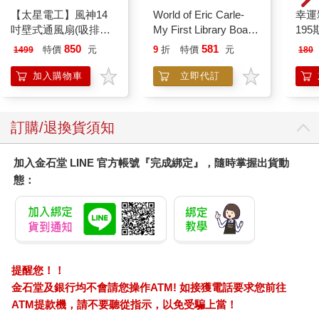
【太星電工】風神14
World of Eric Carle-
幸運
吋壁式通風扇(吸排風
My First Library Board
195
機)
Book Block Set
850
581
特價
元
9
折
特價
元
1499
180
加入購物車
立即代訂
訂購/退換貨須知
加入金石堂 LINE 官方帳號『完成綁定』，隨時掌握出貨動
態：
提醒您！！
金石堂及銀行均不會請您操作ATM! 如接獲電話要求您前往
ATM提款機，請不要聽從指示，以免受騙上當！