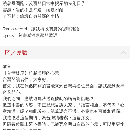
繞著圈圈跑：反覆的日常中揭示的特別日子
靈感：靠的不是幸運，而是忍耐
了不起：維護自身尊嚴的事情
Radio record 讓我得以喘息的呢喃話語
Lyrics 刻畫感性素顏的歌詞
序／導讀
前言
【台灣版序】跨越國境的心意
台灣的讀者們，大家好。
首先，我在偶然間寫的書能來到台灣與各位見面，讓我感到既神
奇又開心。
我們之間，應該還無法透過彼此的語言對話吧？
但這本書的內容，不正是想告訴大家，「語言相通」不代表「心
意相通」嗎？如此說來，就算語言不通，心意也有可能相通囉。
我懷抱著這個期待，為台灣讀者寫下這篇序文。
但願各位闔上這本書時，已經完全明白自己的心意，可以用更愉