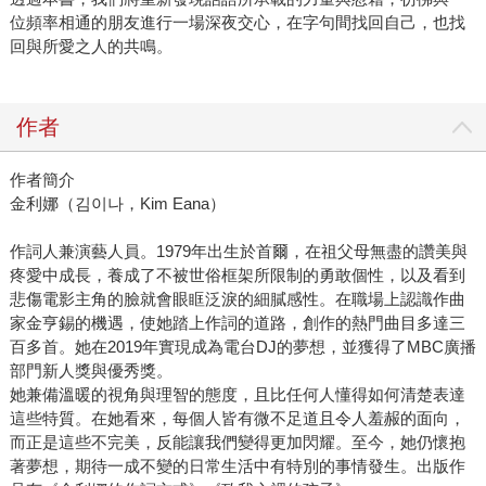
位頻率相通的朋友進行一場深夜交心，在字句間找回自己，也找
回與所愛之人的共鳴。
作者
作者簡介
金利娜（김이나，Kim Eana）
作詞人兼演藝人員。1979年出生於首爾，在祖父母無盡的讚美與
疼愛中成長，養成了不被世俗框架所限制的勇敢個性，以及看到
悲傷電影主角的臉就會眼眶泛淚的細膩感性。在職場上認識作曲
家金亨錫的機遇，使她踏上作詞的道路，創作的熱門曲目多達三
百多首。她在2019年實現成為電台DJ的夢想，並獲得了MBC廣播
部門新人獎與優秀獎。
她兼備溫暖的視角與理智的態度，且比任何人懂得如何清楚表達
這些特質。在她看來，每個人皆有微不足道且令人羞赧的面向，
而正是這些不完美，反能讓我們變得更加閃耀。至今，她仍懷抱
著夢想，期待一成不變的日常生活中有特別的事情發生。出版作