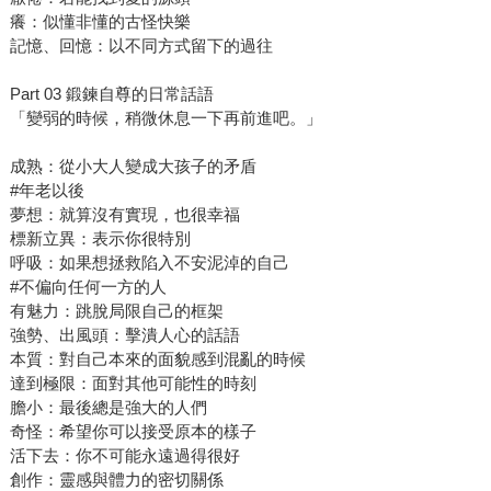
癢：似懂非懂的古怪快樂
記憶、回憶：以不同方式留下的過往
Part 03 鍛鍊自尊的日常話語
「變弱的時候，稍微休息一下再前進吧。」
成熟：從小大人變成大孩子的矛盾
#年老以後
夢想：就算沒有實現，也很幸福
標新立異：表示你很特別
呼吸：如果想拯救陷入不安泥淖的自己
#不偏向任何一方的人
有魅力：跳脫局限自己的框架
強勢、出風頭：擊潰人心的話語
本質：對自己本來的面貌感到混亂的時候
達到極限：面對其他可能性的時刻
膽小：最後總是強大的人們
奇怪：希望你可以接受原本的樣子
活下去：你不可能永遠過得很好
創作：靈感與體力的密切關係