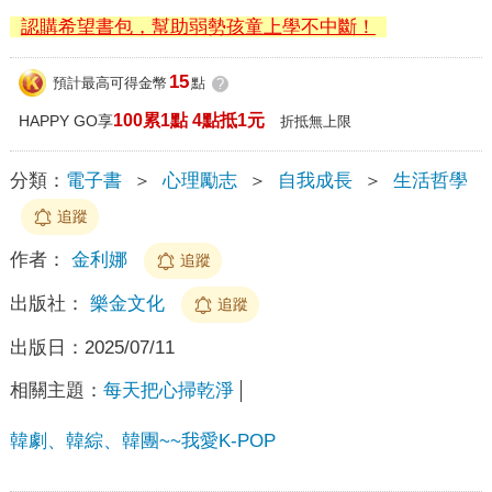
認購希望書包，幫助弱勢孩童上學不中斷！
15
預計最高可得金幣
點
?
100累1點 4點抵1元
HAPPY GO享
折抵無上限
分類：
電子書
＞
心理勵志
＞
自我成長
＞
生活哲學
追蹤
作者：
金利娜
追蹤
出版社：
樂金文化
追蹤
出版日：
2025/07/11
相關主題：
每天把心掃乾淨
韓劇、韓綜、韓團~~我愛K-POP