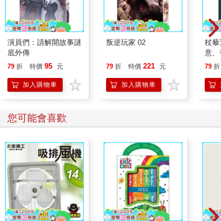
演員們：請解開故事謎
叛逆玩家 02
杖藜
底外傳
意、
恭談
95
221
79
折
特價
元
79
折
特價
元
79
折
想
加入購物車
加入購物車
您可能會喜歡