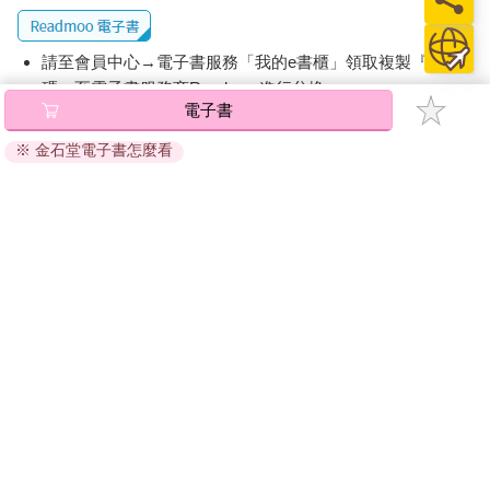
請至會員中心→電子書服務「我的e書櫃」領取複製『兌換
碼』至電子書服務商Readmoo進行兌換。
電子書
退換貨須知：
※ 金石堂電子書怎麼看
因版權保護，您在金石堂所購買的電子書僅能以金石堂專屬
的閱讀軟體開啟閱讀，無法以其他閱讀器或直接下載檔案。
依據「消費者保護法」第19條及行政院消費者保護處公告之
「通訊交易解除權合理例外情事適用準則」，非以有形媒介
提供之數位內容或一經提供即為完成之線上服務，經消費者
事先同意始提供。（如：電子書、電子雜誌、下載版軟體、
虛擬商品…等），
不受「網購服務需提供七日鑑賞期」的限
制
。為維護您的權益，建議您先使用「試閱」功能後再付款
購買。