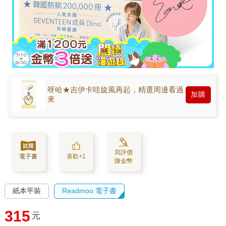
呀哈★吉伊卡哇旋風再起，精選周邊看過
加購
來
寫評價
電子書
喜歡+1
賺金幣
紙本平裝
Readmoo 電子書
315
元