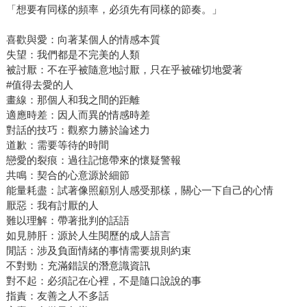
「想要有同樣的頻率，必須先有同樣的節奏。」
喜歡與愛：向著某個人的情感本質
失望：我們都是不完美的人類
被討厭：不在乎被隨意地討厭，只在乎被確切地愛著
#值得去愛的人
畫線：那個人和我之間的距離
適應時差：因人而異的情感時差
對話的技巧：觀察力勝於論述力
道歉：需要等待的時間
戀愛的裂痕：過往記憶帶來的懷疑警報
共鳴：契合的心意源於細節
能量耗盡：試著像照顧別人感受那樣，關心一下自己的心情
厭惡：我有討厭的人
難以理解：帶著批判的話語
如見肺肝：源於人生閱歷的成人語言
閒話：涉及負面情緒的事情需要規則約束
不對勁：充滿錯誤的潛意識資訊
對不起：必須記在心裡，不是隨口說說的事
指責：友善之人不多話