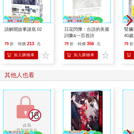
這時，一陣騷亂忽然從會議大廳的一角傳來。
「發生什麼事了啊？」
其中一名哨兵語帶困惑地低語一聲。金杉下意識地順著他的視線
方向看去，嘴巴便不自覺地微微張開。
請解開故事謎底 02
日花閃爍：台語的美麗
腎臟
「啊……」
詞彙&一百首詩
40
只見穿著白色制服的齊道海正緩緩地朝著他走來。
就告
213
356
79
折
特價
元
79
折
特價
元
79
折
即便寬廣的會議大廳將兩人相隔在遙遠的兩端，金杉還是紮紮實
實地感受到了那道執著的目光。他就這樣愣愣地看著對方一步一
加入購物車
加入購物車
步地朝自己走來，連口氣都不敢喘，彷彿被念力掐住了脖頸。
那套制服遠比金杉想像中的還要適合齊道海。在一群身穿黑色制
服的哨兵與嚮導之中，齊道海的身影顯得尤為耀眼動人。他那張
其他人也看
掛著淺淺笑容的精緻臉龐，似乎天生就是為了占有眾人目光焦點
而生。
轉眼間，金杉的心臟便隨著齊道海的腳步節奏，怦通怦通地跳了
起來。他感覺掛在自己胸口的那座秤砣頓時失去平衡，不受控制
地開始往心臟傾倒、敲打。
直到齊道海走到他面前站定時，他依然擺脫不了那股搖擺不定的
心情，只能抬頭愣愣地盯著對方。
「……」
「……」