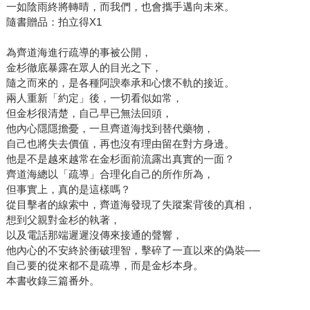
一如陰雨終將轉晴，而我們，也會攜手邁向未來。
隨書贈品：拍立得X1
為齊道海進行疏導的事被公開，
金杉徹底暴露在眾人的目光之下，
隨之而來的，是各種阿諛奉承和心懷不軌的接近。
兩人重新「約定」後，一切看似如常，
但金杉很清楚，自己早已無法回頭，
他內心隱隱擔憂，一旦齊道海找到替代藥物，
自己也將失去價值，再也沒有理由留在對方身邊。
他是不是越來越常在金杉面前流露出真實的一面？
齊道海總以「疏導」合理化自己的所作所為，
但事實上，真的是這樣嗎？
從目擊者的線索中，齊道海發現了失蹤案背後的真相，
想到父親對金杉的執著，
以及電話那端遲遲沒傳來接通的聲響，
他內心的不安終於衝破理智，擊碎了一直以來的偽裝──
自己要的從來都不是疏導，而是金杉本身。
本書收錄三篇番外。