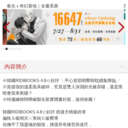
春光ｘ奇幻基地｜全書系展
閱
內容簡介
※韓國RIDIBOOKS 4.8☆好評 ╲平心首部哨嚮韓耽續集降臨╱
※當虛假的溫柔面具破碎，究竟是墜入深淵的光被吞噬，還是黑
暗會迎來救贖？
※特邀繪師阿蟬繪製全新實體書封面，值得收藏！
韓國RIDIBOOKS 4.8☆好評 雨過天晴最終章
偏執Ｓ級哨兵╳單純Ｃ級嚮導
你撫平了我靈魂的裂痕，揮退所有痛苦與迷茫，