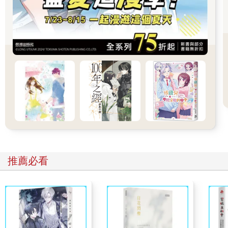
金杉接著又想到他為了找尋媽媽的下落，也曾經從檢測中心要來
一份哨兵名單。在那份名單上，每個哨兵的名字旁邊都有備註金
杉與他們的匹配度。只不過，他早就不記得那些數字分別是多少
就是了。
見金杉似乎有聽懂他們的話後，那名Ｄ級哨兵便口無遮攔地接續
說道。
「這樣不是很好嗎？反正您之後也不可能只幫齊道海那傢伙進行
疏導啊，先瞭解一下這些對您肯定會有幫助的。」
「一般來說，等級相近的嚮導與哨兵之間，通常會有比較高的匹
配度。」
「原來是這樣啊……」
仔細回想一下還確實如此。在那份名單上，等級越低的哨兵旁邊
備註的匹配度就越高。金杉記得其中不少哨兵的匹配度甚至還高
過齊道海。
「如果您之後有打算到Ｄ市來的話，記得一定要聯繫我喔。我可
推薦必看
以幫您介紹一些比較好的地方。」
一直在一旁默不作聲的另一名Ｄ級哨兵這下也插了一句話進來。
面對這份意想不到的熱情邀約，金杉只以一抹尷尬的微笑回應。
仔細想想，這或許才是一名嚮導應該經歷的正常職涯發展歷程
吧。金杉的心裡莫名感到些許欣慰，他覺得自己這下終於踏上朴
柱勳曾經跟他說過的那個必經階段。