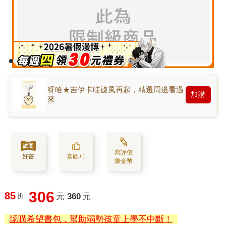
呀哈★吉伊卡哇旋風再起，精選周邊看過
加購
來
寫評價
好書
喜歡+1
賺金幣
306
85
折
元
360
元
認購希望書包，幫助弱勢孩童上學不中斷！