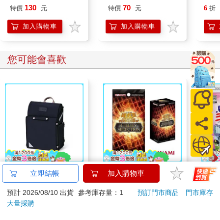
火，當場就用念力掃平周圍的一切。
濕度
130
70
特價
元
特價
元
6
折
「您在這裡做什麼？」
(O-4
「呃……」
加入購物車
加入購物車
直到他開口問話，才終於換來一聲呆愣的回應。不過，那種少根
筋的反應也只是在徒增他的焦躁罷了，光是看著金杉那副毫無防
備的傻樣，他心裡就有股源源不絕的衝動，想要將那小子嚴嚴實
您可能會喜歡
實地藏起來。
「您們還有什麼話沒說完嗎？」
「咳。」
齊道海強壓下想要將金杉一把拎起的念頭，把視線轉移到周遭的
人身上並問道。那些哨兵似乎是沒料到他會出現得這麼突然，各
個都一臉侷促地相互交換著眼神。齊道海看著那一副副令人厭惡
的矬樣，在心裡暗忖：他們接近金杉的目的到底是什麼？
早已接連退後好幾步的哨兵們這下更是一溜煙地向後逃去。其中
一個傢伙在離開之前，還依依不捨地朝金杉多看了幾眼，那幕畫
面簡直讓齊道海氣得想硬生生挖出他的眼珠。
【PUGO】聰明書包
【預購8月】遊戲王卡
韓國S
立即結帳
加入購物車
「走吧。」
3.0 plus(中低年級)酷
牌 UTILITY
山鬼
「……好。」
預計 2026/08/10 出貨
參考庫存量：1
預訂門市商品
門市庫存
黑 全新進化玩美上市
SELECTION UT-01 補
450
這時，大廳正好傳來廣播的聲響，提醒眾人會長的演講即將開
4161
1490
95
折
特價
元
特價
元
59
折
充包 決鬥場景包 代理
大量採購
始。齊道海順勢朝金杉伸出手，但不論是那隻在回握時略顯遲疑
日文版（一盒）
加入購物車
加入購物車
的手，還是那聲有氣無力的回答，都令他感到不太尋常。