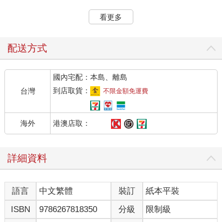
是和其他嚮導們一起搭接駁巴士來的。考量到安全上的問題，會
長堅持要親自接送他。這讓他不得不意識到，接下來的時間自己
看更多
或許都要獨自一人面對了。
剛抵達會議大廳時，許弼植很快就留意到彌漫在空氣中的微妙氛
圍。他雖然有問金杉需不需要自己陪在他身邊，但金杉拒絕了他
配送方式
的好意。因為金杉知道會長一定有很多事情要忙，他不想造成對
方的麻煩。
國內宅配：本島、離島
不過那個時候金杉倒是沒有想到自己會成為這麼多目光注視的焦
點，他頓時怯生生地縮成了一團。在上次的定期會議中，被這種
到店取貨：
台灣
不限金額免運費
微妙氣氛包圍、獨自晾在人群中央的，不正是齊道海嗎？
齊道海那時的心情是不是也和他現在一樣呢？
「……」
港澳店取：
海外
雖然沒有人戳破那張紙，表明那場客運事故中齊道海在追捕的就
是金杉。但從周圍傳來的竊竊私語中，可以感覺得出來在場的人
幾乎都已經心知肚明，猜出金杉與那場事故脫離不了關係。
詳細資料
許弼植有說過會議大廳的各個角落裡都已經安插了負責暗中保護
金杉的保鑣。或許就是因為這樣，即使這裡既寬敞又通透，卻仍
讓金杉有種被禁錮的窒息感。他明明可以四處走走，去看看擺放
語言
中文繁體
裝訂
紙本平裝
在大廳各處的輕食小點，奇怪的是他的雙腿卻怎麼樣也動不了半
ISBN
9786267818350
分級
限制級
分半毫。
這時，本來還聚在大廳一角交頭接耳的三名哨兵突然朝金杉的方