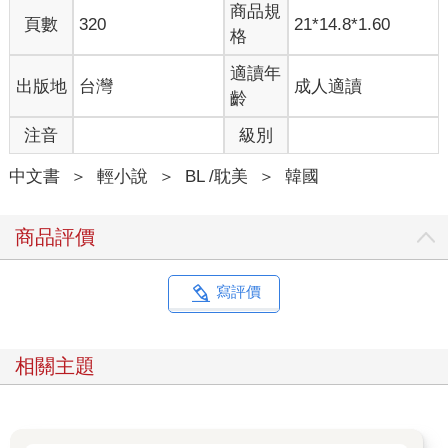
商品規
向走來。從三人身穿的那套黑色哨兵制服，以及別在上面的徽章
頁數
320
21*14.8*1.60
格
可以看出他們分別是Ｃ級和Ｄ級哨兵。
「嚮導先生您好，我們可以坐在您旁邊嗎？」
適讀年
「蛤？啊，可以，請坐。」
出版地
台灣
成人適讀
齡
金杉原本以為他們只是看準自己身旁的椅子，想要找個空位坐
下。然而，那三名哨兵不僅坐了下來，視線還直勾勾地盯著他不
注音
級別
放。
此刻，金杉才反應過來，對方剛才那句話的目的其實是想和他聊
中文書
＞
輕小說
＞
BL /耽美
＞
韓國
天。他下意識地環顧起四周，果不其然，周圍的視線又再次集中
到他的身上。
商品評價
仔細想想，他從來沒有和其他哨兵有過任何正式的交談。在他的
印象中，除了齊道海之外，他也只有遇過那個曾經粗暴地把他拖
著走的哨兵，所以看著眼前的三人，他的心裡不自覺地有些忐
寫評價
忑。
「我們只是想和您認識一下而已，應該沒問題吧？」
但幸好這些哨兵的態度比他想像中的還要禮貌許多。他們先是一
相關主題
一向金杉遞上自己的名片，又友好地報上自己的名字。有些摸不
著頭緒的金杉急忙收下名片，並接連鞠了三個躬。
三人之中，就屬Ｃ級哨兵李在允最為積極熱情。他大概是看出金
杉的心裡有些警戒，便刻意開了幾個小玩笑，試圖活躍言談間的