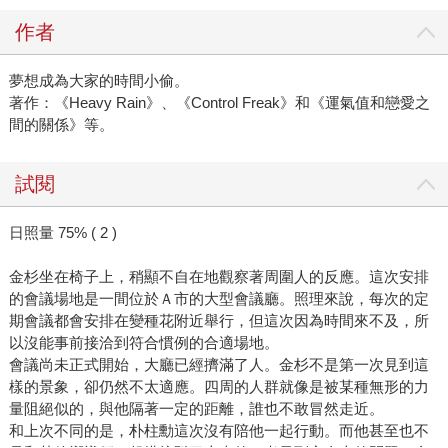
作者
夢想成為大家的時間小偷。
著作：《Heavy Rain》、《Control Freak》和《運氣值和戀愛之
間的關係》等。
試閱
日照量 75% ( 2 )
金杉坐在椅子上，稍顯不自在地觀察著周圍人的反應。這次安排
的會議場地是一間位於Ａ市的大型會議廳。照理來說，每次的定
期會議都會安排在變種花附近舉行，但這次因為時間來不及，所
以沒能事前接洽到符合慣例的合適場地。
會議尚未正式開始，大廳已經擠滿了人。金杉不是第一次見到這
樣的景象，卻仍然不太適應。四周的人群就像是被某種無形的力
量阻絕似的，與他隔著一定的距離，誰也不敢冒然走近。
和上次不同的是，朴柱勳這次沒有陪他一起行動。而他甚至也不