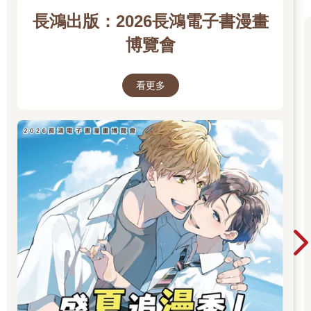
氣氛。
長鴻出版：2026長鴻電子書漫畫
就在眾人結束自我介紹，談話也逐漸熱絡起來時，一名鮮少開口
的Ｄ級哨兵忽然壓低聲音，暗暗地向金杉問道。
博覽會
「嚮導先生、那個、呃、您幫齊道海疏導的事啊，應該不是專責
吧？」
「啊，對……」
看更多
「看吧，我就說了嘛。」
對方的話既然沒錯，金杉也只能老實地點了點頭。而聽見他的回
答後，那名Ｄ級哨兵馬上換上一臉得意洋洋的表情，興奮地推了
推其他哨兵的肩膀。
金杉有些疑惑地看著他們的反應，只見李在允頓時漲紅了臉頰，
不好意思地撓了撓頭。
「那個、其實……我有預感我跟金杉嚮導應該會很合得來。」
「咦……？」
「我有時候會從某些嚮導身上感受到這種感覺。可是因為金杉嚮
導您的初次檢測報告一直沒有登錄到系統上，所以……」
聽著李在允的解釋，金杉自然而然地想起自己初次來到嚮導中心
時，為了報到成為新進嚮導所做的那次檢測。他記得，當時連接
他身體的機器上，有一長串的名單不斷在往上跑。看來那應該就
是李在允所說的初次檢測報告。