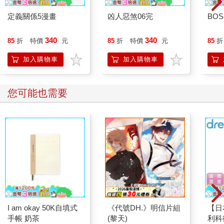
站在金杉面前的齊道海勉強扯起嘴角，勾出一抹微笑。事實上，
他的心情早已糟糕透頂。
定義關係5漫畫
凶人惡煞06完
BOS
打從抵達會議大廳的那一刻起，他就忙著在四處找尋金杉的蹤
影，結果最後竟是在一群低等小嘍囉之間發現那小子的身影。他
340
340
85
折
特價
元
85
折
特價
元
85
折
就不明白了，那些垃圾到底怎麼能這樣隨意地接近金杉？難道保
鑣都沒有在好好工作嗎？
加入購物車
加入購物車
齊道海的目光冷冷地往周圍掃視一圈。那群低等哨兵連忙避開他
的視線，紛紛悄無聲息地準備拔腿開溜。可偏偏這時，一幕等同
您可能也需要
是在他的怒火上添油的畫面卻不巧地映入了他的眼簾。只見金杉
那白皙的手指正緊緊捏著幾張印有那些垃圾名字的名片，彷彿那
是多麼珍貴的東西。
不過要說最讓他看不順眼的，肯定是金杉那副表情。那雙大大的
眼睛不只比平常空洞許多，還正緩緩地朝著他一眨一眨。而隨著
眼皮一張一合，清澈的瞳孔也在消失與閃現間反覆。就連那不知
道是不是因為悶熱而泛紅的雙頰，都無一不在撩撥著他的理智、
喚醒他喉間的乾渴。
這小子剛才就是一直頂著這張淫逸的表情，在那些垃圾哨兵之間
晃來晃去的嗎？
齊道海雙唇緊閉，下顎緊繃得幾乎要把臼齒咬碎。要不是金杉的
I am okay 50K自填式
《代號DH.》明信片組
【日
視線從剛才開始就一直緊隨著他，他恐怕早已壓抑不住滿腔的怒
手帳 奶茶
(黎天)
利科