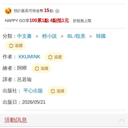
15
預計最高可得金幣
點
?
100累1點 4點抵1元
HAPPY GO享
折抵無上限
分類：
中文書
＞
輕小說
＞
BL /耽美
＞
韓國
追蹤
作者：
KKUMINK
追蹤
繪者：
阿蟬
追蹤
譯者：
呂若瑜
出版社：
平心出版
追蹤
出版日：
2026/05/21
活動訊息