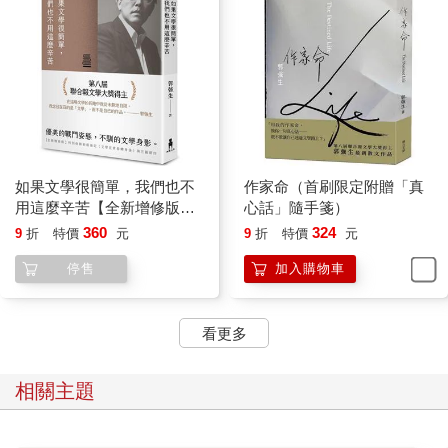
如果文學很簡單，我們也不
作家命（首刷限定附贈「真
用這麼辛苦【全新增修版】
心話」隨手箋）
(限量作者親簽版)
360
324
9
折
特價
元
9
折
特價
元
停售
加入購物車
看更多
相關主題