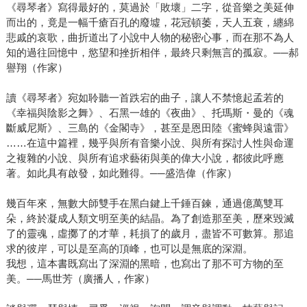
《尋琴者》寫得最好的，莫過於「敗壞」二字，從音樂之美延伸
而出的，竟是一幅千瘡百孔的廢墟，花冠頓萎，天人五衰，纏綿
悲戚的哀歌，曲折道出了小說中人物的秘密心事，而在那不為人
知的過往回憶中，慾望和挫折相伴，最終只剩無言的孤寂。──郝
譽翔（作家）
讀《尋琴者》宛如聆聽一首跌宕的曲子，讓人不禁憶起孟若的
《幸福與陰影之舞》、石黑一雄的《夜曲》、托瑪斯・曼的《魂
斷威尼斯》、三島的《金閣寺》，甚至是恩田陸《蜜蜂與遠雷》
……在這中篇裡，幾乎與所有音樂小說、與所有探討人性與命運
之複雜的小說、與所有追求藝術與美的偉大小說，都彼此呼應
著。如此具有啟發，如此難得。──盛浩偉（作家）
幾百年來，無數大師雙手在黑白鍵上千錘百鍊，通過億萬雙耳
朵，終於凝成人類文明至美的結晶。為了創造那至美，歷來毀滅
了的靈魂，虛擲了的才華，耗損了的歲月，盡皆不可數算。那追
求的彼岸，可以是至高的頂峰，也可以是無底的深淵。
我想，這本書既寫出了深淵的黑暗，也寫出了那不可方物的至
美。──馬世芳（廣播人，作家）