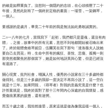
的確是如釋重負了。沒想到一個隱約的念頭，在心頭積壓了二十
年後，竟然此刻有了一個終於定格的畫面：一場雪，一架鋼琴，
一個人。
要感謝的是歲月，畢竟二十年前的我是無法如此勇敢誠實的。
二○一八年的七月，當我寫下「起初，我們都只是靈魂，還沒有肉
體」，之後，故事中的所有元素，意想不到地都開始被召喚出來
了。終於能體會維琴妮亞．伍爾芙在寫下那句「達洛薇夫人說她
要自己去買花」時，生命中所有的瘋狂、喜悅、悲傷、孤獨一剎
那突然都聚焦的那個當下，她是如何地訝異與心驚，但是已經沒
有退路了。
關心現實，批判社會，嘲諷人性，優秀的小說家在三十多歲時都
做得到。但是三十多歲的我卻一度決定不再寫小說了，這一空白
就是十三年。如果問我，《尋琴者》對我的意義究竟是什麼？也
許答案就是，我終於面對了那十三年間內心深處的自我懷疑，感
覺傷痕累累的疲憊，還有迷惘。
而五十歲之後，我坦然接受，原來這就是做為像我這樣一個人，