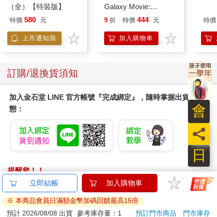
（全）【特裝版】
Galaxy Movie:
Peach`s Birthday
580
444
特價
元
9
折
特價
元
特價
Surprise: The Super
Mario Galaxy Movie
上市通知我
加入購物車
Storybook
訂購/退換貨須知
加入金石堂 LINE 官方帳號『完成綁定』，隨時掌握出貨動
會
態：
員
日
提醒您！！
金石堂及銀行均不會請您操作ATM! 如接獲電話要求您前往
立即結帳
加入購物車
ATM提款機，請不要聽從指示，以免受騙上當！
※ 本商品會員日滿額金幣加碼回饋最高15倍
退換貨須知：
預計 2026/08/08 出貨
參考庫存量：1
預訂門市商品
門市庫存