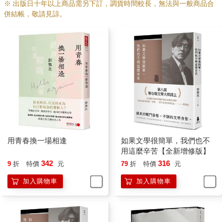
※ 出版日十年以上商品需另下訂，調貨時間較長，無法與一般商品合
併結帳，敬請見諒。
用青春換一場相逢
如果文學很簡單，我們也不
用這麼辛苦【全新增修版】
342
316
9
折
特價
元
79
折
特價
元
加入購物車
加入購物車