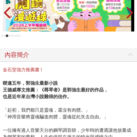
他同時是多年的文學獎典禮主持人，也曾是文學節目廣播主
持人，得體與自持的氣質，更不待言。他對外表的自我要求
也維持某種標準。妥帖的髮式，洗白的襯衫，儘管將下擺拉
出，外罩的夾克，一絲不苟將他書生的氣質襯托得既穩重又
不過度老成。文如其人，即便心情輕鬆，對細節依然講究，
有著藝術家與文化人的標準與堅執，同樣滲透進他作品的語
言與風格之中。 他年輕時負笈美國，因為社會氛圍、感情問
內容簡介
題，與自我之間拉扯造成內在混亂，中斷十三年的小說創
作，在《夜行之子》之後再度回歸，以四、五年時間陸續交
金石堂強力推薦書 !
出《惑鄉之人》、《斷代》。他擅長融入東西方流行元素，
身為美國紐約大學的戲劇博士，小說場景不僅經常在台灣與
暌違五年，郭強生最新小說
美國之間切換，帶有時代景深，結構呈現也常閃現舞台劇
王德威專文推薦：《尋琴者》是郭強生最好的作品，
感，人物各個性格鮮明，肢體語言激昂舞動，即便哀嘆也經
也是近年來台灣小說難得的佳作。
常是轟轟然迎面。 直到新作《尋琴者》有著繁華盡落的靜
定。小說敘述者為中年成為調音師，本為音樂天才的他，因
「起初，我們都只是靈魂，還沒有肉體。」
「神用音樂將靈魂騙進肉體，靈魂從此失去自由。」
青春期的一段情感斲傷而中止琴藝。自此，歷經十幾年，裹
著傷痕前行，即便肉體衰朽，調音師的靈魂卻一直被這段情
一位擁有過人音樂天分的鋼琴調音師，少年時的遭遇讓他放棄成
傷往事卡滯在某個時空之中。而如何整頓並釋放過往的暗
為鋼琴家的夢想，人生也停留在逝去的時光與感情之中。