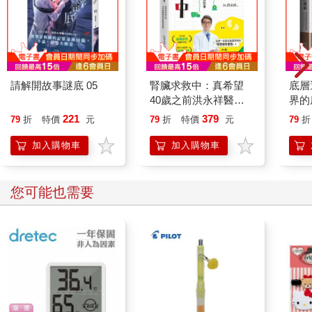
請解開故事謎底 05
腎臟求救中：真希望
底層
40歲之前洪永祥醫師
界的
就告訴我這些事
221
379
79
折
特價
元
79
折
特價
元
79
折
加入購物車
加入購物車
您可能也需要