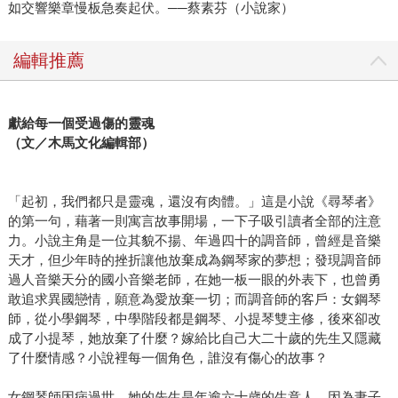
如交響樂章慢板急奏起伏。──蔡素芬（小說家）
編輯推薦
獻給每一個受過傷的靈魂
（文／木馬文化編輯部）
「起初，我們都只是靈魂，還沒有肉體。」這是小說《尋琴者》
的第一句，藉著一則寓言故事開場，一下子吸引讀者全部的注意
力。小說主角是一位其貌不揚、年過四十的調音師，曾經是音樂
天才，但少年時的挫折讓他放棄成為鋼琴家的夢想；發現調音師
過人音樂天分的國小音樂老師，在她一板一眼的外表下，也曾勇
敢追求異國戀情，願意為愛放棄一切；而調音師的客戶：女鋼琴
師，從小學鋼琴，中學階段都是鋼琴、小提琴雙主修，後來卻改
成了小提琴，她放棄了什麼？嫁給比自己大二十歲的先生又隱藏
了什麼情感？小說裡每一個角色，誰沒有傷心的故事？
女鋼琴師因病過世，她的先生是年逾六十歲的生意人，因為妻子