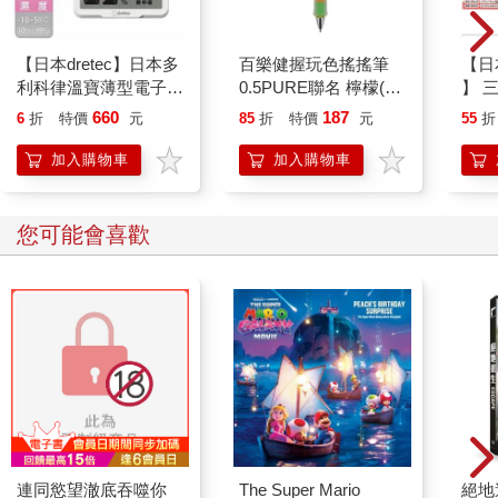
【日本dretec】日本多
百樂健握玩色搖搖筆
【日本
利科律溫寶薄型電子溫
0.5PURE聯名 檸檬(限
】 
濕度計-白色-可掛式
量)
款人
660
187
6
折
特價
元
85
折
特價
元
55
折
(O-449WT)
髮飾
耳狗
加入購物車
加入購物車
您可能會喜歡
連同慾望澈底吞噬你
The Super Mario
絕地