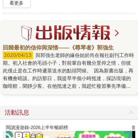
看更多
回歸最初的信仰與深情——《尋琴者》郭強生
2020/04/13
與郭強生老師的緣份始於尚在報社副刊工作時
期。初入社會的毛頭小子，對前輩自有幾分景仰之情，但彼
此僅止是在工作時遞茶送水的點頭問候。 因為新書出版，再
有機會晤談。約訪那日，我提早半個小時抵達，採訪現場的
咖啡館，閑靜少客。在他抵達之前，我趕忙複習事先準備好
的訪問題綱，以及，回顧他的書寫歷史。一時沈浸，未察郭
強生已悄然來到我座位近旁，驀然一聲字正腔圓，不冷不
熾，不拔尖也不低抑的招呼，親切溫軟地傳過來。他彷彿也
活動訊息
把自己的身體當作樂器，緊弛有度拿捏發聲器官，用聲音為
耳朵鋪織一襲絲被，輕巧承托。 郭強生確實有一副好嗓子，
閱讀漫遊錄-2026上半年暢銷榜
飢
偶然在新書座談聽過他唱歌，共鳴與發聲都有練家子氣口。