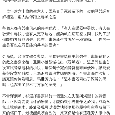
疤，也就成為故事一大命題。 郭強生用文字建造一座舞台，
台上靜置一架史坦威鋼琴，古典樂成為故事的精魂魅影，是
一位年逾六十歲的生意人，因為妻子死後留下的一架鋼琴與調音
自始至終不消失的象徵，人物出場不再像是伸展台上模特兒
師相遇，兩人結伴踏上尋琴之路……
的姿態繚亂，褪去爭妍華麗，改以穩重黑灰白為主色，氣氛
與光影反璞歸真，更能細膩凸顯人物的性格與內在的心事。
每個人都有與生俱來的共鳴程式，「有人在樂器中尋找，有人在
歌聲中尋找，也有人更幸運地，能夠就在茫茫塵世間，找到了那
一切敘述宛然雪落，層層堆疊。 許是歲月造就，讓年輕時因
個能夠喚醒與過去、現在、未來產生共鳴的一種震動。」你的一
為老靈魂與同世代格格不入帶來的挫傷，找到適當的姿態與
生是否也在尋覓能夠共鳴的靈魂？
腔調釋放。他凝練、他簡約、無關乎同性或異性，將對世間
情感的理解與洞悉，用最經濟的構句，帶出熟成的心境，且
金鼎獎、台灣文學金典獎、開卷好書獎得主郭強生，繼暢銷動人
精準且深刻。每一行文字之間的空白，也藏了許多話，就像
的散文書寫之後，重回小說領域推出《尋琴者》。這是郭強生首
樂中的休止符一般，讓換氣的空白格亦充滿表情。郭強生終
次嘗試音樂題材的小說，每個句子宛如音符精確而優雅，譜寫愛
能誠實面對自我，並回歸到原初的信仰與深情——便是小
慕與寂寞的殘酷，只為追尋靈魂共鳴的無悔。全書哀傷而節制，
讀完讓你掩卷嘆息。馬世芳力推：「這本書既寫出了深淵的黑
說，便是文學。
暗，也寫出了那不可方物的至美。」
不會彈鋼琴，卻選擇書寫關於一個迷失在失望與渴望中的調音
師，正因為需要這樣的難度，才能夠讓小說創作之於我，成為永
無止境的追求。終於發現可以溫柔地輕吻那些壓抑與寂寞所留下
來的傷口了。最後能救贖自己的，原來仍是惟有這種旁人眼中彷