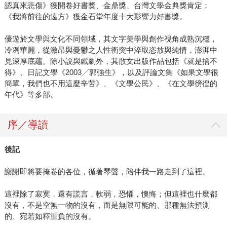
認真來悲傷》獲開卷好書獎、金鼎獎、台灣文學金典獎肯定；
《我將前往的遠方》獲金石堂年度十大影響力好書獎。
優遊於文學與文化不同領域，其文字美學與創作視角成熟沉穩，
冷冽華麗，從激昂與憂鬱之人性衝突中淬取恣放與純情，澎湃中
見深厚底蘊。除小說與戲劇外，其散文出版作品包括《就是捨不
得》、日記文學《2003╱郭強生》，以及評論文集《如果文學很
簡單，我們也不用這麼辛苦》、《文學公民》、《在文學徬徨的
年代》等多部。
序／導讀
後記
謝謝即將要掩卷的各位，循著琴聲，陪伴我一路走到了這裡。
這裡除了寂寞，還有謊言，軟弱，恐懼，懊悔；但這裡也什麼都
沒有，不是空無一物的沒有，而是無限可能的、那種無法預測
的、宛若如釋重負的沒有。