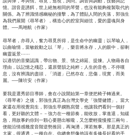
談與彈，琴與情。尋覓，巡視，詢問。調音與調動，技藝與記
憶。諧音是誘餌，世上絕無相同的琴聲，也沒有能夠複製取代的
關係。為了辨識情感幽秘的撞擊，為了體貼人間的失落，郭強生
為我們展開《尋琴者》，構造心的腔室與細弦，愛的靈魂與身
體。──馬翊航（作家）
尋琴者，亦尋人，奮力尋覓所得，是生命中的幽靈；以琴喻人，
以曲喻情，當敏銳動之以「琴」，樂音將永存，人的眼中，卻剩
幽靈返景⋯⋯
以適切的音樂認識，帶出物、景、情之綿延、提煉。人物藉各自
理由，以記憶之殘忍，還原聲韻之純粹；人生的音色，不停嘆
息，沒有辨識的盡頭，「消逝」已然存在，悲傷，現實，而美
麗。──陳玠安（作家）
要我是選秀節目導師，會在小說開始第一章便把椅子轉過來。
《尋琴者》之後，郭強生真正為台灣文學史「強聲健體」。當大
家還在用視覺寫生，郭強生早嫻熟寫聲，他讓我們看到一個好
看，更好聽的文體－－強力在一種節奏，能收放，掌進退，知緩
急，用故事釣你到一顆心要懸出喉嚨，又怎麼輕攏慢撥三兩句，
便能沿情感幾度音階逆勢推回，再洶湧，渾若無事。那是真正的
大家，很通透，一種自在。你總會想像他該有多修長好看的手