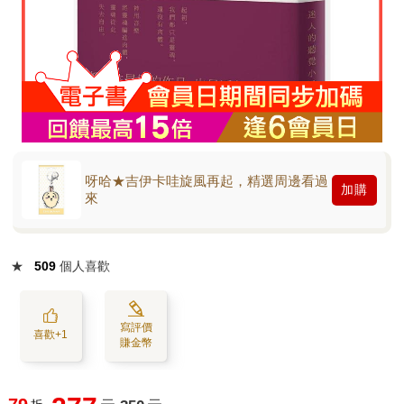
呀哈★吉伊卡哇旋風再起，精選周邊看過
加購
來
★
509
個人喜歡
寫評價
喜歡+1
賺金幣