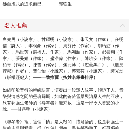
彿自虐式的追求而已。———郭強生
名人推薦
白先勇（小說家）、甘耀明（小說家）、朱天文（作家）、任明
信（詩人）、李桐豪（作家）、周芬伶（作家）、胡晴舫（作
家）、馬世芳（廣播人、作家）、馬翊航（作家）、郝譽翔（作
家）、張曼娟（作家）、盛浩偉（作家）、陳玠安（作家）、陳
栢青（作家）、陳雪（作家）、焦元溥（《遊藝黑白》、《聽見
蕭邦》作者）、葉佳怡（小說家）、蔡素芬（小說家）、譚光磊
（版權經紀人）——
一致推薦（按姓名筆畫排序）
如貓印般音符的輕緩語言，演奏出一段迷人故事，傾訴了人、音
樂與情感之間的靈魂歸屬，如此的蒼茫雪景與滄桑人生的互映，
只有郭強生老師的《尋琴者》能乘載，這是一部令人眷戀的小
說。──甘耀明（小說家）
《尋琴者》裡，這個「情」是大哉問，懷疑論的，也是郭強生ㄧ
生的主題與變奏。從《作伴》開始，書名都點題了，好孤獨的