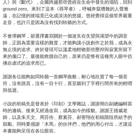
人》與《斷代》，企圖跨越那些曾經在生命中發生的塌陷，回到
ground zero。來到了這本《尋琴者》，呼喊奔竄嘈雜的人聲漸
遠，在記憶的彼端竟已化成淡淡的悠揚。曾經覺得這個世界嚴重
走音，也許只是因為沒有找到聆聽的方式。
不會彈鋼琴，卻選擇書寫關於一個迷失在失望與渴望中的調音
師，正因為需要這樣的難度，才能夠讓小說創作之於我，成為永
無止境的追求。終於發現可以溫柔地輕吻那些壓抑與寂寞所留下
來的傷口了。最後能救贖自己的，原來仍是惟有這種旁人眼中彷
彿自虐式的追求而已。
謝謝各位能夠如同聆聽一首鋼琴曲般，耐心地欣賞了每一個音
符，沒有跳頁，沒有一目十行，甚至聽到了字裡行間所有的輕喟
與低迴。
小說的初稿先是發表於《印刻》文學雜誌，謝謝簡白副總編輯當
時的邀稿。後來又經過改寫，成為如今的樣貌。謝謝王德威老
師，以及朱天文、周芬伶、蔡素芬、郝譽翔在初稿階段所給予的
鼓勵。同時要感謝「木馬」的伙伴們，他們的用心付出，才讓這
本書能夠呈現在各位眼前。