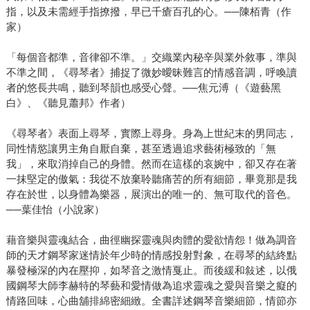
指，以及未需經手指撩撥，早已千瘡百孔的心。──陳栢青（作
家）
「每個音都準，音律卻不準。」交織業內秘辛與業外敘事，準與
不準之間，《尋琴者》捕捉了微妙曖昧難言的情感音調，呼喚讀
者的悠長共鳴，聽到琴韻也感受心聲。──焦元溥（《遊藝黑
白》、《聽見蕭邦》作者）
《尋琴者》表面上尋琴，實際上尋身。身為上世紀末的男同志，
同性情慾讓男主角自厭自棄，甚至透過追求藝術極致的「無
我」，來取消掉自己的身體。然而在這樣的哀婉中，卻又存在著
一抹堅定的傲氣：我從不放棄聆聽痛苦的所有細節，畢竟那是我
存在於世，以身體為樂器，展演出的唯一的、無可取代的音色。
──葉佳怡（小說家）
藉音樂與靈魂結合，曲徑幽探靈魂與肉體的愛欲情怨！做為調音
師的天才鋼琴家迷情於年少時的情感投射對象，在尋琴的結終點
暴發極深的內在壓抑，如琴音之激情戛止。而後緩和敍述，以俄
國鋼琴大師李赫特的琴藝和愛情做為追求靈魂之愛與音樂之癡的
情路回味，心曲舖排綿密細緻。全書詳述鋼琴音樂細節，情節亦