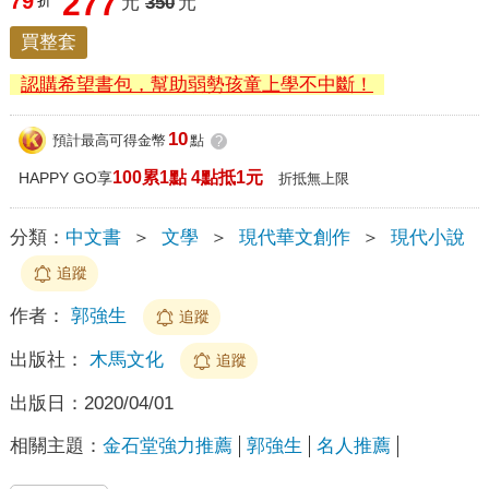
277
79
折
元
350
元
買整套
認購希望書包，幫助弱勢孩童上學不中斷！
10
預計最高可得金幣
點
?
100累1點 4點抵1元
HAPPY GO享
折抵無上限
分類：
中文書
＞
文學
＞
現代華文創作
＞
現代小說
追蹤
作者：
郭強生
追蹤
出版社：
木馬文化
追蹤
出版日：
2020/04/01
相關主題：
金石堂強力推薦
郭強生
名人推薦