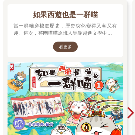
如果西遊也是一群喵
當一群喵穿梭進歷史，歷史突然變得又萌又有
趣。這次，整團喵喵原班人馬穿越進文學中，開
始前往西天取經啦～
看更多