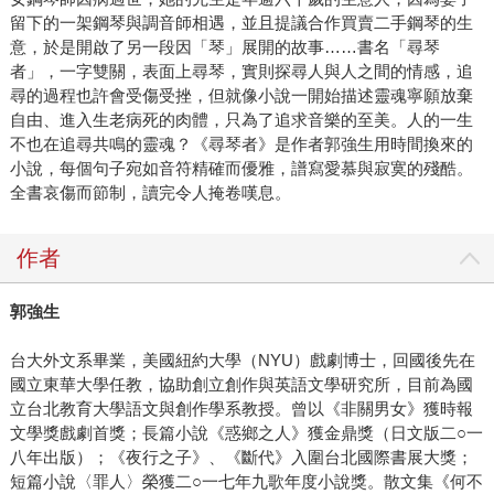
留下的一架鋼琴與調音師相遇，並且提議合作買賣二手鋼琴的生
意，於是開啟了另一段因「琴」展開的故事……書名「尋琴
者」，一字雙關，表面上尋琴，實則探尋人與人之間的情感，追
尋的過程也許會受傷受挫，但就像小說一開始描述靈魂寧願放棄
自由、進入生老病死的肉體，只為了追求音樂的至美。人的一生
不也在追尋共鳴的靈魂？《尋琴者》是作者郭強生用時間換來的
小說，每個句子宛如音符精確而優雅，譜寫愛慕與寂寞的殘酷。
全書哀傷而節制，讀完令人掩卷嘆息。
作者
郭強生
台大外文系畢業，美國紐約大學（NYU）戲劇博士，回國後先在
國立東華大學任教，協助創立創作與英語文學研究所，目前為國
立台北教育大學語文與創作學系教授。曾以《非關男女》獲時報
文學獎戲劇首獎；長篇小說《惑鄉之人》獲金鼎獎（日文版二○一
八年出版）；《夜行之子》、《斷代》入圍台北國際書展大獎；
短篇小說〈罪人〉榮獲二○一七年九歌年度小說獎。散文集《何不