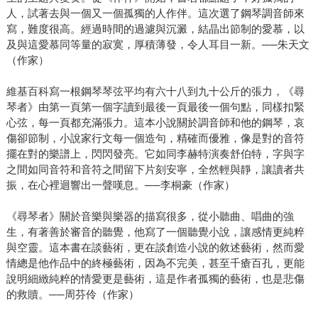
人，試著去與一個又一個孤獨的人作伴。這次選了鋼琴調音師來
寫，難度很高。經過時間的過濾與沉澱，結晶出節制的愛慕，以
及與這愛慕同等量的寂寞，厚積薄發，令人耳目一新。──朱天文
（作家）
維基百科寫一根鋼琴琴弦平均有六十八到九十公斤的張力，《尋
琴者》由第一頁第一個字讀到最後一頁最後一個句點，同樣扣緊
心弦，每一頁都充滿張力。這本小說關於調音師和他的鋼琴，哀
傷卻節制，小說家行文每一個造句，精確而優雅，像是對的音符
擺在對的樂譜上，閃閃發亮。它如同李赫特演奏舒伯特，字與字
之間如同音符和音符之間留下片刻安寧，全然輕與靜，讓讀者共
振，在心裡迴響出一聲嘆息。──李桐豪（作家）
《尋琴者》關於音樂與樂器的描寫很多，從小聽曲、唱曲的強
生，有著善於審音的聽覺，他寫了一個聽覺小說，讓感情更純粹
與空靈。這本書在談藝術，更在談創造小說的敘述藝術，然而愛
情總是他作品中的終極藝術，因為不完美，甚至千瘡百孔，更能
說明細緻純粹的情愛更是藝術，這是作者孤獨的藝術，也是悲傷
的救贖。──周芬伶（作家）