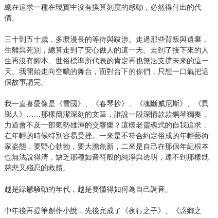
總在追求一種在現實中沒有換算刻度的感動，必然得付出的代
價。
三十到五十歲，多麼漫長的等待與跋涉。走過那些背叛與遺棄，
生離與死別，總算走到了安心做人的這一天。走到了接下來的人
生再沒有腳本、世俗標準所代表的肯定再也無法支撐未來的這一
天。我開始走向空曠的舞台，面對台下的你們，只想一口氣把這
個故事講完。
我一直喜愛像是《雪國》、《春琴抄》、《魂斷威尼斯》、《異
鄉人》……那樣簡潔深刻的文筆，誰說一段深情款款鋼琴獨奏，
力道會不及一部氣勢雄渾的交響樂？這樣老靈魂式的自我追求，
在年輕的時候特別容易受挫。一來是不符合約定俗成的年輕藝術
家姿態，要野心勃勃，要大膽創新，二來是自己在那個年紀根本
也無法說得清，缺乏那種如音符般的純淨與透明，達不到那樣既
慈悲又殘忍的救贖。
越是躁鬱騷動的年代，越是要懂得如何為自己調音。
中年後再提筆創作小說，先後完成了《夜行之子》、《惑鄉之