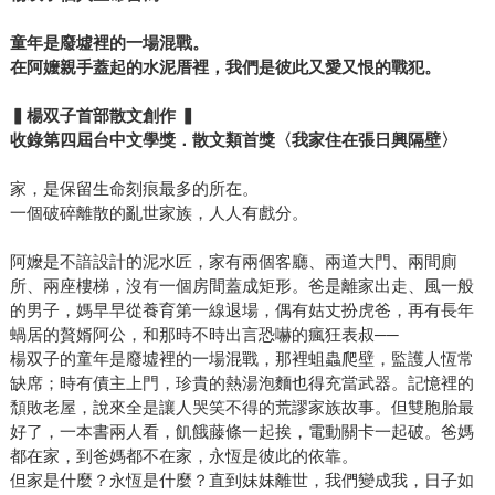
演：欠錢的不是姊妹倆，討債的找上門卻是她倆上場迎戰
（平常不問人間事的阿公忽然下凡給開的門）；說好不能打
童年是廢墟裡的一場混戰。
臉，結果兩人都被甩了巴掌……喂，明明是臨演，誰讓你演
在阿嬤親手蓋起的水泥厝裡，我們是彼此又愛又恨的戰犯。
得這麼逼真？ 都說戲如人生，楊双子的童年卻是比戲劇還戲
劇，真的，簡直戲劇到讓人感到魔幻，像在看台版的《百年
▍楊双子首部散文創作 ▍
收錄第四屆台中文學獎．散文類首獎〈我家住在張日興隔壁〉
孤寂》，一切混戰、荒涼與離散皆涵蓋其中。 楊双子的散文
之迷人，在於她能以幽默流暢而不悲情的字句，重述一個分
家，是保留生命刻痕最多的所在。
明很悲很苦的故事。而這樣的人生，因為有妹妹相伴，所以
一個破碎離散的亂世家族，人人有戲分。
再餓都有力氣一同奮戰，也還能持有一份餓不死的幽默感，
一起做著各式少女夢。直到妹妹因病過世。 幽默的文字或許
阿嬤是不諳設計的泥水匠，家有兩個客廳、兩道大門、兩間廁
能讓讀者在閱讀上述的生命經驗時少些負擔與壓力，但妹妹
所、兩座樓梯，沒有一個房間蓋成矩形。爸是離家出走、風一般
離世的悲痛太真實，怎可能掩蓋得了？於是這本書就成為責
的男子，媽早早從養育第一線退場，偶有姑丈扮虎爸，再有長年
編目前編輯生涯中，流過最多眼淚，卻又淚中帶笑的作品。
蝸居的贅婿阿公，和那時不時出言恐嚇的瘋狂表叔──
楊双子的童年是廢墟裡的一場混戰，那裡蛆蟲爬壁，監護人恆常
誠摯推薦給你。
缺席；時有債主上門，珍貴的熱湯泡麵也得充當武器。記憶裡的
頹敗老屋，說來全是讓人哭笑不得的荒謬家族故事。但雙胞胎最
好了，一本書兩人看，飢餓藤條一起挨，電動關卡一起破。爸媽
都在家，到爸媽都不在家，永恆是彼此的依靠。
但家是什麼？永恆是什麼？直到妹妹離世，我們變成我，日子如