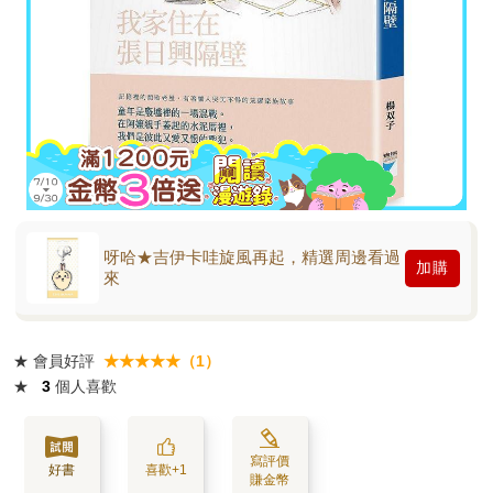
呀哈★吉伊卡哇旋風再起，精選周邊看過
加購
來
★
會員好評
★★★★★（1）
★
3
個人喜歡
寫評價
好書
喜歡+1
賺金幣