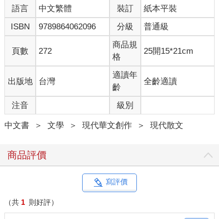
語言
中文繁體
裝訂
紙本平裝
來的殘餚可供配飯，至少白米飯新鮮現煮。身上稍有零錢，可得
張日興雜貨店對面那間飯麵滷味小吃部的一碗麻醬麵。更不濟，
ISBN
9789864062096
分級
普通級
張日興販售泡麵一碗十五元，放學省一趟公車錢走路回家就買得
起。吃進肚裡的唯有澱粉和熱量，纖維素與蛋白質同樣匱乏。
商品規
頁數
272
25開15*21cm
那時家裡還有阿公。但阿公是一抹幽魂般存在家裡角落的贅婿，
格
自我們懂事以來，家事不分大小粗細，沒有阿公可以過問置喙的
一次，連電視遙控器都搶輸一干內外孫子孫女。我們沒想過阿公
適讀年
出版地
台灣
全齡適讀
吃什麼，他也不為我們張羅。老屋子很大，足夠我們與阿公各自
齡
活在兩個時空，甚至足夠給其他人開幾個平行世界，比如長期寄
注音
級別
居的大表叔，短暫來訪的小表叔，不時遊走的大姑丈。這家裡沒
哪個誰有義務該準備食物，該收拾家裡。
中文書
＞
文學
＞
現代華文創作
＞
現代散文
家屋蒙塵黯淡，我們的肉身跟這個家同樣陷入缺乏照養的頹境。
稀罕的一次聯絡上爸，電話裡爸說，「以後有小龍照顧你們。」
商品評價
那就是大表叔，阿嬤的么妹的兒子，我們應該叫表叔，但我們
不，直呼他的乳名小龍。電話裡我們沒有力氣發牢騷，不然應該
跟爸說，留他還不如不留！
寫評價
並不是因為小龍只大我們一輪多一些，其時年僅二十六、七。
當時小龍有一輛山葉馬車一二五，三貼載我們上學，遠遠校門口
（共
1
則好評）
訓導主任面色嚴肅看向我們，小龍說：「你們去跟他講，我是你