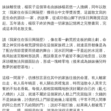
妹妹離世後，楊双子這個筆名由姊姊楊若慈一人擔綱，同年以散
文〈我家住在張日興隔壁〉獲得台中文學獎首獎。這篇散文寫的
是生命的源頭──家，的故事，從成功嶺山腳下的張日興雜貨店說
起。五年過去，楊双子終於掏盡一切家族記憶將之完整書寫，完
成這本同名散文集。
讀《我家住在張日興隔壁》，像在看一齣荒腔走板的鄉土劇，命
運之神安排各種荒謬情節在這個家族裡上演，就連居所都像是為
了配合情節需要而搭建的舞台：泥水匠阿嬤一手蓋起的水泥厝，
格局如迷宮般畸形詭異，應該垂直水平處皆不像話地歪扭，以致
床頭櫃無法與牆面貼合，形成一塊畸零地（後來成為姊妹倆兒時
敷夢的祕密基地）。
這樣一間屋子，彷彿預言居住其中的家族往後的命運。有人離家
出走，有人長年蝸居，有人關在房裡鬼祟，時而溢散令人異常亢
奮的不知名香氣。每個人都相當稱職地扮演好屬於自己的（亂七
八糟的）人設，就連不屬於這個家的人都上門充當臨演：欠錢的
不是姊妹倆，討債的找上門卻是她倆上場迎戰（平常不問人間事
的阿公忽然下凡給開的門）；說好不能打臉，結果兩人都被甩了
巴掌……喂，明明是臨演，誰讓你演得這麼逼真？