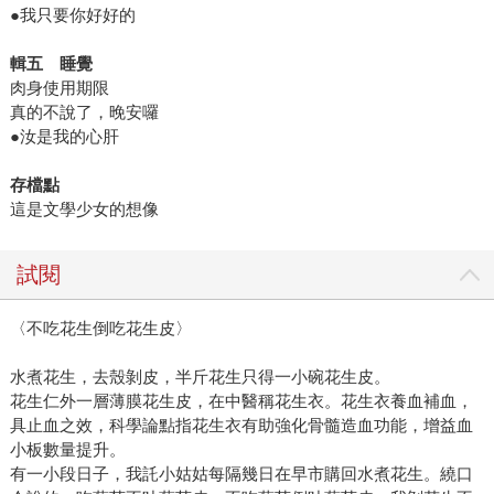
●我只要你好好的
輯五 睡覺
肉身使用期限
真的不說了，晚安囉
●汝是我的心肝
存檔點
這是文學少女的想像
試閱
〈不吃花生倒吃花生皮〉
水煮花生，去殼剝皮，半斤花生只得一小碗花生皮。
花生仁外一層薄膜花生皮，在中醫稱花生衣。花生衣養血補血，
具止血之效，科學論點指花生衣有助強化骨髓造血功能，增益血
小板數量提升。
有一小段日子，我託小姑姑每隔幾日在早市購回水煮花生。繞口