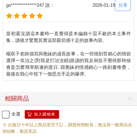
們男朋友。」又說：「如果你們交男朋友，就打斷你們的腿！」
分享
go**************247 說：
2026-01-19
有天家裡出現幾箱鋁箔包飲料，陌生的品牌，我們抗議小龍亂花
錢，他說：「拿到什麼就是什麼啊！」我們說你是去偷的吧？小
龍說：「什麼偷，是借。」又說：「如果你們偷東西，我就打斷
你們的腿。」
當初還沒讀這本書時一直覺得是本編錄十惡不赦的本土事件
小龍沒有工作，跟朋友到處去借東西。家裡四處散落拆解的電視
集，讀後才驚覺其實這部親切感十足的故事內容。
與錄放影機，鑽進家門來去的人臉每次不同。我們從爸的高爾夫
球袋裡挑了推桿和S號鐵桿放在床邊，臥房門把懸著風鈴，開門就
楊双子老師描寫與胞妹的成長故事，在一些很刻苦銘心的情節
有聲響。不過門擋得住人，擋不住氣味。有陣子小龍房裡常有異
選擇一笑治之(對我是打治沒錯)跟讀的我反倒並不覺得那時候
香，味道特別濃烈的那回，我們連日精神亢奮，三天只睡三小
會是怎麼簡單順遂的渡日. 跟胞妹的情感銘心一路刻畫堆疊，
時。我們問，如果那是毒，究竟是什麼毒？小龍罵說什麼毒不毒
的，又說：「如果你們吸毒，就打斷你們的腿！」
小龍憲兵退伍，講一口外省腔，初初寄居我們老家那時，鄉人多
視他是臉龐端方體格強健的美青年。他父親是四九年來台的山東
小兵，跟他母親也就是我三姨婆婚後落腳在中壢，生得二子取名
相關商品
振武、振文，盈滿那一代人的輝煌寄望。但帥哥多草包，讀書稀
鬆平常，做工沒有出師，賭博技術恐怕只跟我們不相上下卻敢進
全選
加入購物車
賭場廝殺，再及染上的毒癮，人生愈走愈是一塌糊塗。菸酒檳榔
安毒賭博五毒俱全，肉身點滴崩毀，精神在失控邊緣，我們目睹
※ 出版日十年以上商品需另下訂，調貨時間較長，無法與一般商品合
一個青年的快速下墜，說不出的滿心焦躁與憂慮。其實就是物傷
併結帳，敬請見諒。