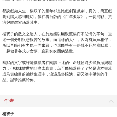
都說戲如人生，楊双子的童年卻是比戲劇還戲劇，真的，簡直戲
劇到讓人感到魔幻，像在看台版的《百年孤寂》，一切混戰、荒
涼與離散皆涵蓋其中。
楊双子的散文之迷人，在於她能以幽默流暢而不悲情的字句，重
述一個分明很悲很苦的故事。而這樣的人生，因為有妹妹相伴，
所以再餓都有力氣一同奮戰，也還能持有一份餓不死的幽默感，
一起做著各式少女夢。直到妹妹因病過世。
幽默的文字或許能讓讀者在閱讀上述的生命經驗時少些負擔與壓
力，但妹妹離世的悲痛太真實，怎可能掩蓋得了？於是這本書就
成為責編目前編輯生涯中，流過最多眼淚，卻又淚中帶笑的作
品。誠摯推薦給你。
作者
楊双子