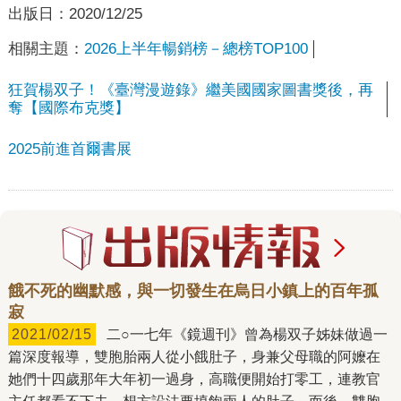
出版日：
2020/12/25
相關主題：
2026上半年暢銷榜－總榜TOP100
狂賀楊双子！《臺灣漫遊錄》繼美國國家圖書獎後，再
奪【國際布克獎】
2025前進首爾書展
餓不死的幽默感，與一切發生在烏日小鎮上的百年孤
寂
2021/02/15
二○一七年《鏡週刊》曾為楊双子姊妹做過一
篇深度報導，雙胞胎兩人從小餓肚子，身兼父母職的阿嬤在
她們十四歲那年大年初一過身，高職便開始打零工，連教官