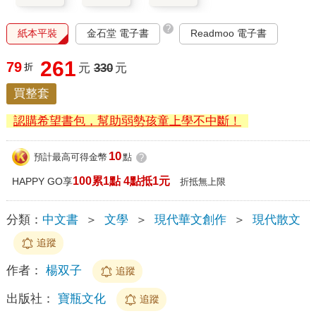
?
紙本平裝
金石堂 電子書
Readmoo 電子書
261
79
折
元
330
元
買整套
認購希望書包，幫助弱勢孩童上學不中斷！
10
預計最高可得金幣
點
?
100累1點 4點抵1元
HAPPY GO享
折抵無上限
分類：
中文書
＞
文學
＞
現代華文創作
＞
現代散文
追蹤
作者：
楊双子
追蹤
出版社：
寶瓶文化
追蹤