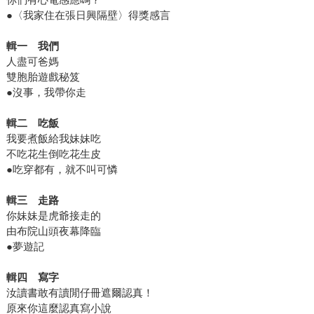
●〈我家住在張日興隔壁〉得獎感言
輯一 我們
人盡可爸媽
雙胞胎遊戲秘笈
●沒事，我帶你走
輯二 吃飯
我要煮飯給我妹妹吃
不吃花生倒吃花生皮
●吃穿都有，就不叫可憐
輯三 走路
你妹妹是虎爺接走的
由布院山頭夜幕降臨
●夢遊記
輯四 寫字
汝讀書敢有讀閒仔冊遮爾認真！
原來你這麼認真寫小說