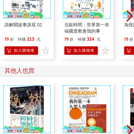
請解開故事謎底 02
北歐時間：世界第一幸
為怪
福國度教會我的事
213
314
79
折
特價
元
79
折
特價
元
79
折
加入購物車
加入購物車
其他人也買