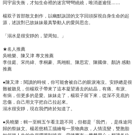
同宇宙失衡，才知生命裡的迷宮彎彎繞繞，唯消逝逾恆……
楊双子首部散文創作，以幽默詼諧的文字回頭探視自身生命的起
源，述說對已故妹妹最真摯動人的愛與思念。
「溺水是很安靜的，望周知。」
★名人推薦
吳曉樂、陳又津 專文推薦
李佳庭、宋尚緯、李桐豪、馬翊航、陳思宏、陳國偉、顏訥 感動
推薦
●陳又津：閱讀的時候，你可能會被自己的眼淚淹沒。安靜總是很
難被聽見，但楊双子帶來了這本凝望過去的結晶，有痛、有淚、
有病，但更多的是愛。妹妹走了，楊双子留下來，從深不見底的
悲傷，自己用文字把自己拉起來。
溺水很安靜，現在我們終於知道了。
●吳曉樂：輯一至輯五乍看主題不同，但都是「我們」，是殊途同
歸的祭妹文。楊若慈精工描繪每一景物典故，人情流變，雙胞胎