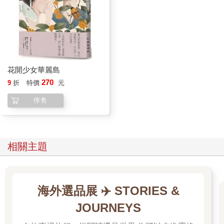
小龍根本不是英雄，到底我們也不再只是孩子。不記得哪一天，
小龍默默就失去蹤影，如同我們爸那樣無聲無息，而我們迎來國
中畢業典禮，走出成功嶺的老眷村。
高職夜校就讀期間的第一年，我們放假還會回家。
彼時阿伯遠赴越南，大姑姑分身無術，爸隱身山林，唯獨小姑姑
娘家婆家兩頭奔忙。成功嶺老家豈止蒙塵，頹圮宛如古廢之墓。
花開少女華麗島
阿公在廢墟裡面吃喝睡眠，依舊一派自在如紅塵遊仙。神仙不問
270
9
折
特價
元
家事，客廳地板磁磚白色轉灰色，牆壁爬滿蛆蟲，細看一地芝麻
般的褐色瑣屑皆是蛆蛹。人蟲共生，善哉善哉。
停售
（過了幾年我們讀馬奎斯的《百年孤寂》，結局那關於邦迪亞家
族的預言：「這一家系的第一個祖先被綁在樹上；最後一個子孫
被螞蟻吃掉。」忍不住心有所感，莫非拉丁美洲的蒼蠅果蠅並不
繁盛？）
相關主題
那樣的廢墟仍然有人上門。不是爸的債主，就是小龍的。老家大
門向來不上鎖，債主自由來去，客廳裡坐看幾個小時的電視，直
到確認當日索錢無望而歸。我們厭倦已極，某次聽見債主腳步聲
而給門鎖上鑰，表明拒絕往來。孰知神仙有求必應，阿公給債主
海外選品展 ✈️ STORIES &
開了門……
JOURNEYS
（全文未完，完整故事請見本書內頁。）