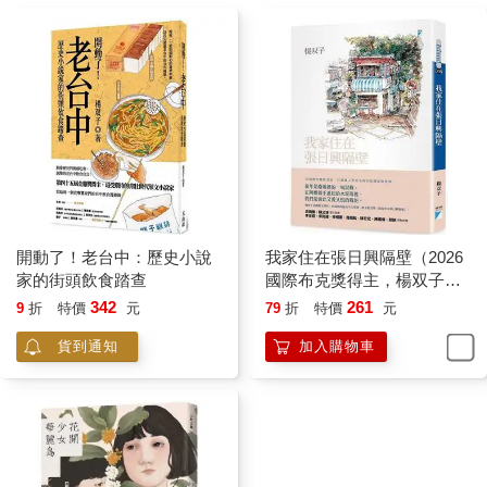
其類，而那時我們並不明白。
我們經常吵架。孩子的我們嘲弄青年的他不幹點正事，小龍總是
叫囂：「英雄落魄是暫時的！」我們便每次回嘴：「小孩落魄是
會餓死的！」小龍吵不贏，就逃走。偶爾沒有逃走，衝過來甩我
們巴掌，抓我們的頭去撞牆。塵埃落定，小龍還載我們去上學，
去打一整夜的保齡球，聽說我們遭到同學威脅要蓋布袋圍毆，他
一一打電話到同學家恐嚇對方放學走路務必小心。而下一次，我
們還照樣吵架。
落魄的英雄喜怒無常，連帶我們日子過得充滿戲劇張力。興起了
開車載我們到市區吃飯，一言不合卻立刻棄置不顧，令我們徒步
幾個小時找路回家。開心時指天發誓說「你們考上了好學校我買
開動了！老台中：歷史小說
我家住在張日興隔壁（2026
電腦給你們」，嘔氣時就連車帶人停在平交道鐵軌上，等著我們
家的街頭飲食踏查
國際布克獎得主，楊双子個
驚慌尖叫對他求饒。
人生命書寫）
342
261
9
折
特價
元
79
折
特價
元
我們懂得應該怎麼表現可以討好他，但我們不。
平交道鐵軌中央我們僵持不下，副駕駛座裡我把雙腳伸到前座平
貨到通知
加入購物車
台，鞋尖跟著平交道警示音噹噹噹噹踢踏擋風玻璃，直到小龍按
捺不住踩下油門，破口大罵一句：「你們是瘋子啊！」不，我們
是快要餓死的落魄孩子。不霉不餿就是食物，止飢卻不飽，慢性
飢餓兼營養失調，國三便深陷睡眠障礙，我們還能再失去什麼
呢？