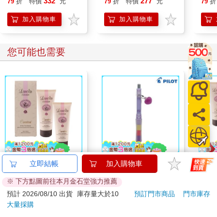
332
277
79
折
特價
元
79
折
特價
元
79
折
作)
加入購物車
加入購物車
您可能也需要
【澳洲Careline】綿羊
百樂健握玩色搖搖筆
【澳洲
立即結帳
加入購物車
霜含玫瑰精油及維他命
0.5PURE聯名 葡萄(限
霜含
※ 下方點圖前往本月金石堂強力推薦
E-2入組 100ml/瓶
量)
E-4
399
187
25
折
特價
元
85
折
特價
元
19
折
預計 2026/08/10 出貨
庫存量大於10
預訂門市商品
門市庫存
大量採購
加入購物車
加入購物車