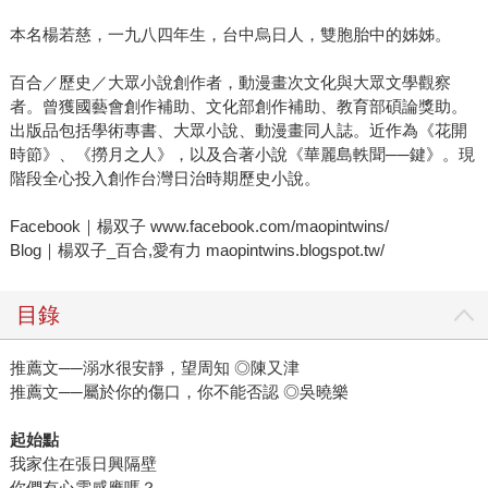
本名楊若慈，一九八四年生，台中烏日人，雙胞胎中的姊姊。
百合／歷史／大眾小說創作者，動漫畫次文化與大眾文學觀察
者。曾獲國藝會創作補助、文化部創作補助、教育部碩論獎助。
出版品包括學術專書、大眾小說、動漫畫同人誌。近作為《花開
時節》、《撈月之人》，以及合著小說《華麗島軼聞──鍵》。現
階段全心投入創作台灣日治時期歷史小說。
Facebook｜楊双子 www.facebook.com/maopintwins/
Blog｜楊双子_百合,愛有力 maopintwins.blogspot.tw/
目錄
推薦文──溺水很安靜，望周知 ◎陳又津
推薦文──屬於你的傷口，你不能否認 ◎吳曉樂
起始點
我家住在張日興隔壁
你們有心電感應嗎？