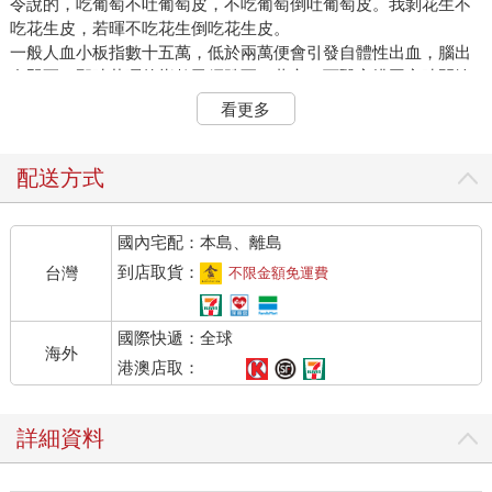
令說的，吃葡萄不吐葡萄皮，不吃葡萄倒吐葡萄皮。我剝花生不
吃花生皮，若暉不吃花生倒吃花生皮。
一般人血小板指數十五萬，低於兩萬便會引發自體性出血，腦出
血即死，那時若暉的指數已經跌至一萬六。西醫安排固定時間輸
血，醫囑定時服用鐵劑或者濃縮棗精。中醫合併照護，每天開立
看更多
兩包水藥，此外建議以花生衣補血。
換作幾年以前，恐怕我會嗤之以鼻。花生的那一層薄膜欸，當真
有效？然而那當下我彷彿沐浴焚香，慎重淨手去殼剝皮，無異敬
配送方式
神儀式。彼時我也真正虔誠敬神。每晚睡前禱告，雙手合十於胸
前，黑暗裡我再三呼求耶和華上帝、媽祖娘娘、關聖帝君、藥師
國內宅配：本島、離島
如來佛、宇宙大人的名，用盡全副心力向神明祈求說，拜託請讓
我妹妹康復起來吧。
到店取貨：
台灣
不限金額免運費
隔天日頭上升，世界絲毫未改，我如舊剝著花生衣。
國際快遞：全球
●
海外
港澳店取：
花生皮只是飲食控制的一小部分。若暉生病以前，我們從來沒有
飲食控制的概念。
詳細資料
或者精確地說，沒有飲食控制的可能。
國中三年裡一半的時間，我們有什麼吃什麼。營養午餐是唯一正
常的一頓，晚餐的追求基本是果腹。餐桌偶爾擱著不知道誰留下