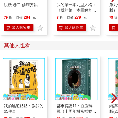
說妖 卷二 修羅妄執
我的第一本九型人格：
第九
《我的第一本圖解九型
版）
人格》暢銷10年紀念
284
279
79
折
特價
元
7
折
特價
元
79
折
版＋《九型人格的99
個基本》(超值雙書裝)
加入購物車
加入購物車
其他人也看
我的黑道姑姑：教我的
都市傳說11：血腥瑪
綺譚
99件事
麗（十周年機密檔案限
版(
量典藏版）
主，