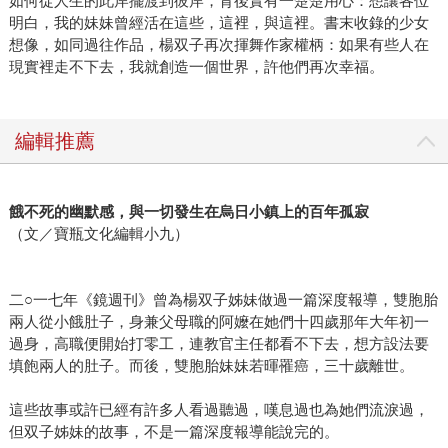
如何從人生的此岸擺渡到彼岸，背後實有一楚楚用心：想讓各位
明白，我的妹妹曾經活在這些，這裡，與這裡。書末收錄的少女
想像，如同過往作品，楊双子再次揮舞作家權柄：如果有些人在
現實裡走不下去，我就創造一個世界，許他們再次幸福。
編輯推薦
餓不死的幽默感，與一切發生在烏日小鎮上的百年孤寂
（文／寶瓶文化編輯小九）
二○一七年《鏡週刊》曾為楊双子姊妹做過一篇深度報導，雙胞胎
兩人從小餓肚子，身兼父母職的阿嬤在她們十四歲那年大年初一
過身，高職便開始打零工，連教官主任都看不下去，想方設法要
填飽兩人的肚子。而後，雙胞胎妹妹若暉罹癌，三十歲離世。
這些故事或許已經有許多人看過聽過，嘆息過也為她們流淚過，
但双子姊妹的故事，不是一篇深度報導能說完的。