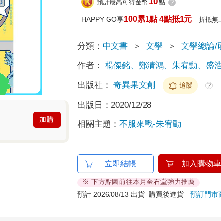
10
預計最高可得金幣
點
?
100累1點 4點抵1元
HAPPY GO享
折抵無
分類：
中文書
＞
文學
＞
文學總論/
作者：
楊傑銘、鄭清鴻、朱宥勳、盛
出版社：
奇異果文創
追蹤
?
出版日：
2020/12/28
加購
相關主題：
不服來戰-朱宥勳
立即結帳
加入購物車
※ 下方點圖前往本月金石堂強力推薦
預計 2026/08/13 出貨
購買後進貨
預訂門市