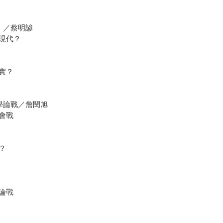
」／蔡明諺
現代？
實？
學論戰／詹閔旭
會戰
？
論戰