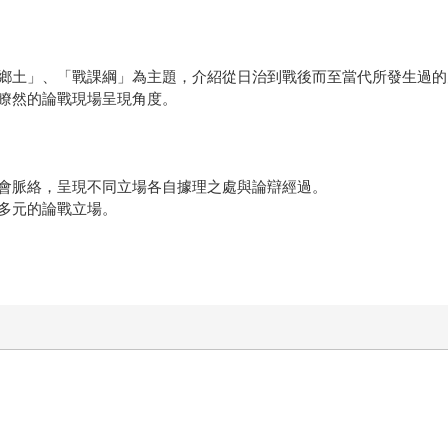
鄉土」、「戰課綱」為主題，介紹從日治到戰後而至當代所發生過的
瞭然的論戰現場呈現角度。
會脈絡，呈現不同立場各自據理之處與論辯經過。
多元的論戰立場。