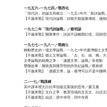
一九五六–一九七四／戰西化
「現代詩」的誕生與確立：一九五○年代「新詩論戰
【不服來戰】現代詩論戰：詩能不能揚棄傳統、擁抱
一九七二年「現代詩論戰」／蔡明諺
【不服來戰】關唐事件：詩該不該離開幻境、回歸現
一九七七–一九八一／戰鄉土
轉動歷史的一場文學論戰：一九七○年代臺灣鄉土文
【不服來戰】鄉土文學論戰：「左、右、統、獨」大
文學論戰的統獨之爭：「邊疆文學」論戰／朱宥勳
雙陳故事：陳映真與陳芳明的跨世紀論戰／蔡林縉
【不服來戰】「邊疆文學」論：臺灣可以不是中國嗎
二○一七／戰課綱
高中課本裡文白比率拍版定案後的思考／廖玉蕙
【不服來戰】文白之爭：教育現場的文言文、白話文
【不服來戰】結語：異中求同，同中存異