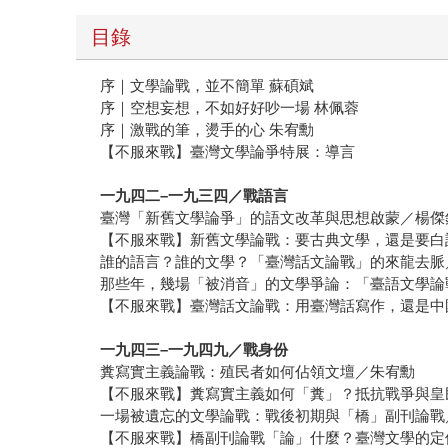
目錄
序｜文學論戰，並不簡單 蘇碩斌
序｜空想妄想，不如好好吵一場 林佩蓉
序｜激戰的筆，燙手的心 朱宥勳
【不服來戰】臺灣文學論爭特展：導言
一九四二–一九三四／戰語言
臺灣「新舊文學論爭」的語文改革與思想啟蒙／楊傑
【不服來戰】新舊文學論戰：要古典文學，還是要白
誰的語言？誰的文學？「臺灣話文論戰」的來龍去脈
那些年，幾場「被消音」的文學爭論：「臺語文學論
【不服來戰】臺灣話文論戰：用臺灣話寫作，還是中
一九四三–一九四九／戰身份
糞寫實主義論戰：殖民者如何佔領文壇／朱宥勳
【不服來戰】糞寫實主義如何「糞」？抵抗戰爭與皇
一場被遺忘的文學論戰：戰後初期與「橋」副刊論戰
【不服來戰】橋副刊論戰「論」什麼？臺灣文學的定