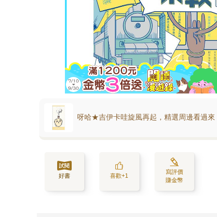
呀哈★吉伊卡哇旋風再起，精選周邊看過來
寫評價
好書
喜歡+1
賺金幣