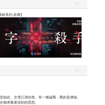
】
世界上最透明的
堂如此，文壇江湖亦然。有一種論戰，戰的是價值、
步都承載著深刻的思想。