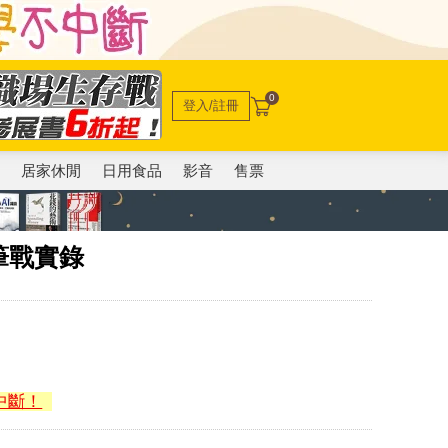
0
登入/註冊
電
居家休閒
日用食品
影音
售票
筆戰實錄
中斷！