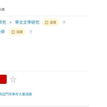
上限
研究
＞
華文文學研究
追蹤
?
浩偉
追蹤
?
商品
門市庫存
大量採購