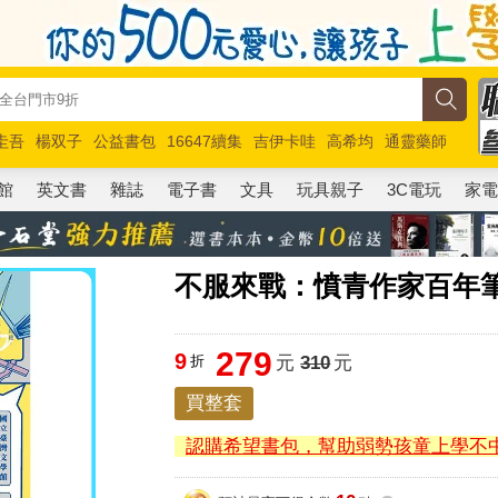
圭吾
楊双子
公益書包
16647續集
吉伊卡哇
高希均
通靈藥師
路邊攤新作
馬斯克
玩具總動員5
超慢跑
館
英文書
雜誌
電子書
文具
玩具親子
3C電玩
家
不服來戰：憤青作家百年
279
9
折
元
310
元
買整套
認購希望書包，幫助弱勢孩童上學不