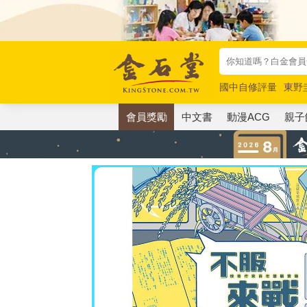
國中自修評量
東野
唯紅花綻放
奧德賽
會員獎勵
中文書
動漫ACG
親子