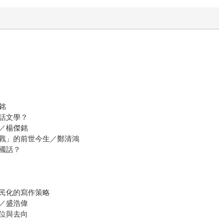
銘
話文學？
／楊傑銘
戰」的前世今生／鄭清鴻
國話？
民化的寫作策略
／盛浩偉
位與去向