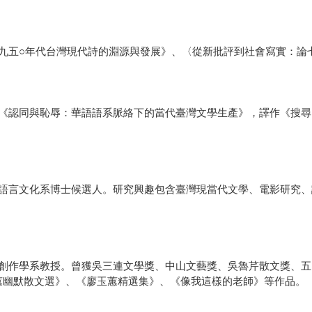
九五○年代台灣現代詩的淵源與發展》、〈從新批評到社會寫實：論
《認同與恥辱：華語語系脈絡下的當代臺灣文學生產》，譯作《搜尋
語言文化系博士候選人。研究興趣包含臺灣現當代文學、電影研究、
創作學系教授。曾獲吳三連文學獎、中山文藝獎、吳魯芹散文獎、五
蕙幽默散文選》、《廖玉蕙精選集》、《像我這樣的老師》等作品。