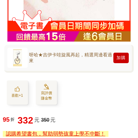
呀哈★吉伊卡哇旋風再起，精選周邊看過
加購
來
寫評價
喜歡+1
賺金幣
332
95
折
元
350
元
認購希望書包，幫助弱勢孩童上學不中斷！