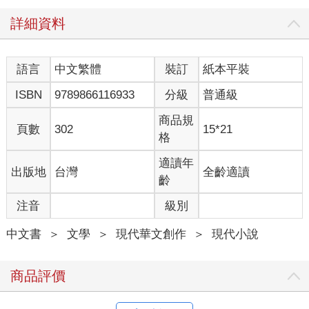
詳細資料
語言
中文繁體
裝訂
紙本平裝
ISBN
9789866116933
分級
普通級
商品規
頁數
302
15*21
格
適讀年
出版地
台灣
全齡適讀
齡
注音
級別
中文書
＞
文學
＞
現代華文創作
＞
現代小說
商品評價