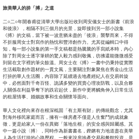
旅美華人的拚「搏」之道
二○二○年開春甫從清華大學出版社收到周安儀女士的新書《前浪
和後浪》，相隔不到三個月的光景，旋即接到另一部小說集
《搏》的文稿，當下被一波意猶未盡的「後浪」襲擊而來，不得
不折服周女士對寫作的熱忱和豐沛創作力。尤其從編輯口中得
知，每一部小說集的第一手文稿都是熱騰騰的手寫紙本時，內心
除了對周女士逐字筆耕的驚人毅力感到敬佩，彷彿還能微微感受
到留在文字裡的筆尖餘溫。周女士在《搏》一書中仍秉持從實際
生活截取創作題材的一貫文風，主要關注對象聚焦在舊金山生活
打拚的華人生活圈，內容除了延續過去地產經紀人在交易斡旋
中，必然面對千奇百怪、詭譎多變的買賣心理攻防戰，以及合夥
人關係在利益爭奪下的跌宕起伏，新作中更將觸角伸入日常生活
的租屋情事、婚姻故事和生命關懷等面向。
華人文化裡向來存在根深柢固「有土斯有財」的傳統觀念，尤其
對海外移民家庭而言，擁有一棟房產不僅是人生奮鬥的成就象
徵，更是給家人一份在異鄉「落地生根」的安全感與歸屬感。其
中一篇小說〈搏〉，同時作為新書書名，鏗鏘有力地道盡在美華
人為生活打拚的心路歷程。一般來說房地產交易和餐館投資，是