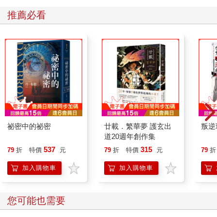
推薦必看
祕密中的祕密
廿載．繁華夢 護玄出
叛逆
道20週年創作集
537
315
79
折
特價
元
79
折
特價
元
79
折
加入購物車
加入購物車
您可能也需要