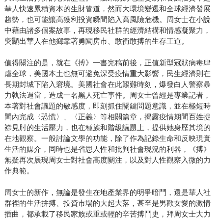
華人快速累積資本的生財管道，然而大環境變遷和全球經濟發展
趨勢，也可能讓高獲利投資瞬間陷入高風險危機。周女士在小說
中藉由諸多個案故事，再現移民社群的經濟結構和情感凝聚力，
突顯出華人在他鄉靠著勇闖房市、敢衝敢搏的生存王道。
值得關注的是，就在《搏》一書完稿前後，正值新型冠狀病毒肆
虐全球，美國本土也無可避免深受疫情重大影響，民生經濟則在
長期封城下陷入窘境。美國社會在此艱難時刻，爆發白人警察暴
力執法過當，造成一名黑人死亡事件。周女士曾經是專業記者，
本著對社會議題的敏感度，即刻抓住關鍵問題意識，並在極短時
間內完成〈恐慌〉、〈正義〉等相關篇章，揭露疫情期間百姓捉
襟見肘的生活壓力，也在種族和階級議題上，提供她身歷其境的
在地觀察。一般討論文學的功能，除了作為記錄生命和反映現實
生活的媒介，同時也是省思人性和批判社會現況的利器，《搏》
無疑再次展現周女士對社會高度關注，以及對人性觀察入微的力
作典範。
周女士的新作，無論是發生在地產業界的明爭暗鬥，還是華人社
群裡的生活拚搏、投資市場的大起大落，甚至是男歡女愛的激情
插曲，都承載了移民家族或重或輕的辛苦搏鬥史，拜周女士大力