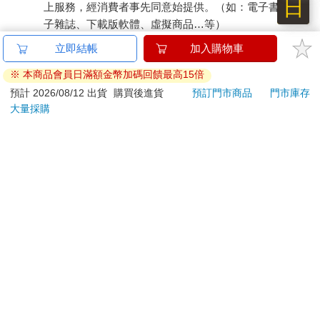
日
上服務，經消費者事先同意始提供。（如：電子書、電
子雜誌、下載版軟體、虛擬商品…等）
已拆封之個人衛生用品。（如：內衣褲、刮鬍刀、除毛
立即結帳
加入購物車
刀…等）
※ 本商品會員日滿額金幣加碼回饋最高15倍
若非上列種類商品，均享有到貨7天的猶豫期（含例假
日）。
預計 2026/08/12 出貨
購買後進貨
預訂門市商品
門市庫存
大量採購
辦理退換貨時，商品（組合商品恕無法接受單獨退貨）必須
是您收到商品時的原始狀態（包含商品本體、配件、贈品、
保證書、所有附隨資料文件及原廠內外包裝…等），請勿直
接使用原廠包裝寄送，或於原廠包裝上黏貼紙張或書寫文
字。
退回商品若無法回復原狀，將請您負擔回復原狀所需費用，
嚴重時將影響您的退貨權益。