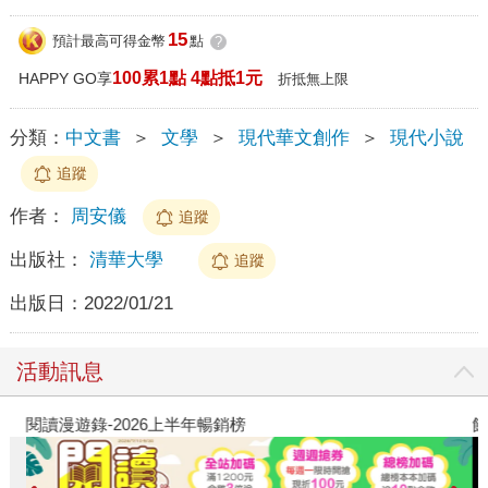
15
預計最高可得金幣
點
?
100累1點 4點抵1元
HAPPY GO享
折抵無上限
分類：
中文書
＞
文學
＞
現代華文創作
＞
現代小說
追蹤
作者：
周安儀
追蹤
出版社：
清華大學
追蹤
出版日：
2022/01/21
活動訊息
閱讀漫遊錄-2026上半年暢銷榜
飢