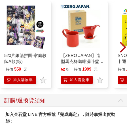
520片銀箔拼圖-家庭教
【ZERO JAPAN】造
SN
師A款(綜)
型馬克杯咖啡漏斗盤組
卡通
（番茄紅）
550
1999
特價
元
62
折
特價
元
特價
加入購物車
加入購物車
訂購/退換貨須知
加入金石堂 LINE 官方帳號『完成綁定』，隨時掌握出貨動
態：