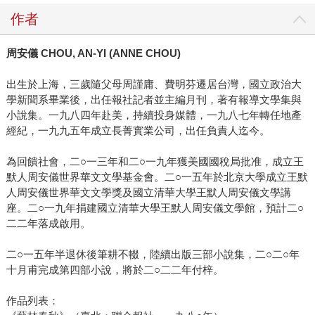
作者
周安儀 CHOU, AN-YI (ANNE CHOU)
出生於上海，三歲隨父母周謹庸、費明芬遷居台灣，國立政治大
學新聞系畢業後，出任報社記者並主編月刊，著有報導文學集與
小說集。一九八四年赴美，持續投身媒體，一九八七年轉任地產
經紀，一九九五年成立長菁實業公司，出任負責人迄今。
為回饋社會，二○一三年和二○一九年獲美國國稅局批准，成立王
默人周安儀世界華文文學基金會。二○一五年於北京大學成立王默
人周安儀世界華文文學獎及國立清華大學王默人周安儀文學講
座。二○一九年捐建國立清華大學王默人周安儀文學館，預計二○
二二年落成啟用。
二○一五年半退休後筆耕不輟，陸續出版三部小說集，二○二○年
十月甫完成第四部小說，將於二○二二年付梓。
作品列表：