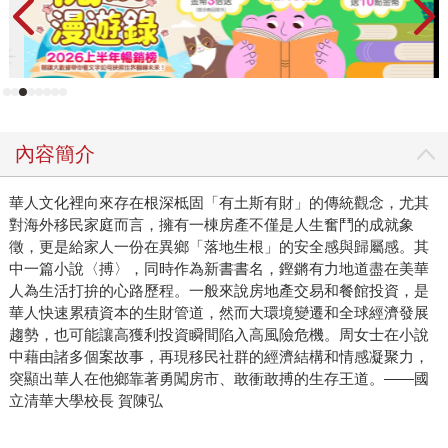
內容簡介
華人文化裡向來存在根深柢固「有土斯有財」的傳統觀念，尤其
對海外移民家庭而言，擁有一棟房產不僅是人生奮鬥的成就象
徵，更是給家人一份在異鄉「落地生根」的安全感與歸屬感。其
中一篇小說〈搏〉，同時作為新書書名，鏗鏘有力地道盡在美華
人為生活打拚的心路歷程。一般來說房地產交易和餐館投資，是
華人快速累積資本的生財管道，然而大環境變遷和全球經濟發展
趨勢，也可能讓高獲利投資瞬間陷入高風險危機。周女士在小說
中藉由諸多個案故事，再現移民社群的經濟結構和情感凝聚力，
突顯出華人在他鄉靠著勇闖房市、敢衝敢搏的生存王道。——國
立清華大學校長 賀陳弘