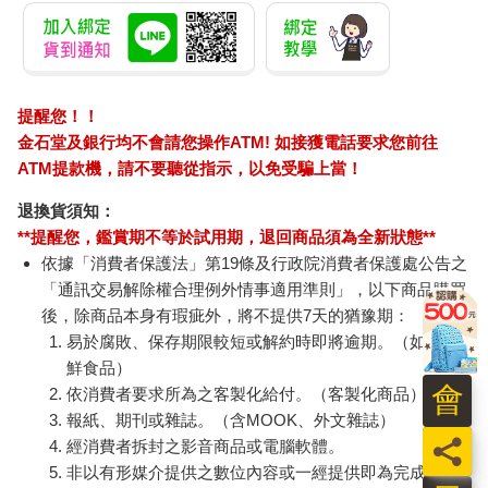
提醒您！！
金石堂及銀行均不會請您操作ATM! 如接獲電話要求您前往
ATM提款機，請不要聽從指示，以免受騙上當！
退換貨須知：
**提醒您，鑑賞期不等於試用期，退回商品須為全新狀態**
依據「消費者保護法」第19條及行政院消費者保護處公告之
「通訊交易解除權合理例外情事適用準則」，以下商品購買
後，除商品本身有瑕疵外，將不提供7天的猶豫期：
易於腐敗、保存期限較短或解約時即將逾期。（如：生
鮮食品）
會
依消費者要求所為之客製化給付。（客製化商品）
報紙、期刊或雜誌。（含MOOK、外文雜誌）
員
經消費者拆封之影音商品或電腦軟體。
非以有形媒介提供之數位內容或一經提供即為完成之線