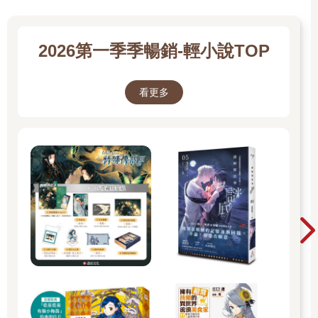
只有一片白。
莊天然沉默，覺得自己真傻，貓眼只能從裡頭看到外面，哪有從
外面看到裡頭的？
2026第一季季暢銷-輕小說TOP
正想收回視線，突然發現貓眼裡緩緩由下往上冒出一顆黑色的圓
球，圓球轉了兩圈，莊天然忽然發現眼前的東西是活的，黑色的
圓球是瞳孔，一片白的部分其實是眼白。
看更多
原來他要找的「人」，在正前方。
這不是貓眼，而是一個小洞。
他的家裡有「人」，而且裡頭的「人」，一直透過這個洞在看
他。
「咯咯咯……」陰沉的笑聲從洞裡傳來，接著愣住的莊天然感覺
到手中門把徐徐轉動，裡面的「人」打開了門，準備伸出蒼白骨
瘦的手抓住他——
這時，另一隻手從莊天然背後伸過來，輕柔地覆上他握著門把的
手，強行把門關回去。
「你走錯了，這是別人家。」溫潤好聽的嗓音落在莊天然耳邊，
對方甚至有禮地對洞裡說了一句：「抱歉，打擾了。」
封蕭生牽著莊天然的手，一路走向隔壁住家。
莊天然還處在震驚中，儘管面上不顯，「剛才是怎麼回事？」
封蕭生：「你進去晚了，有人先佔了屋主名額。」