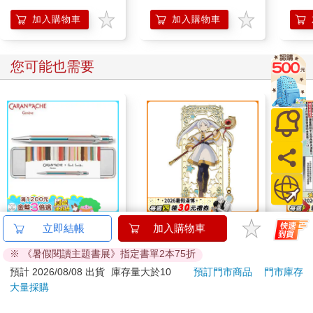
莊天然正好抬腳，於是失去重心，沒站穩差點跌坐在地，被封蕭
生摟住後腰。
加入購物車
加入購物車
封蕭生朝他笑了笑，渾身壓迫感盡散，變回紳士的模樣，「別摔
了，摔了我心疼。」說完便鬆手，旋身走進客廳。
莊天然默了。
您可能也需要
不行，他想不通這個人。
雖然……可以確定的是，這個人對自己沒有惡意。
如果他真希望自己死，根本不用特地救自己，放著不管也完了，
用不著他出手。真要說來，這個人的行為，更像是——在帶領自
己。
莊天然望著封蕭生的背影，面向大片落地窗，窗外是無邊無際的
黑夜，不見星星，封蕭生的肩上泛著淡淡暈開的光芒，宛如落在
地上的星辰。
這種感覺……似曾相識。
「進來吧，那裡是次臥，你可以睡在那裡。」封蕭生指向左前方
卡達CARAN D'ACHE
角色金屬吊飾書籤-葬
別叫
立即結帳
加入購物車
的房門。
849 Paul Smith 原子筆
送的芙莉蓮A款(芙)
莊天然聞言點頭，走進客廳，先是看見桌上有幾塊吃一半的牛奶
※ 《暑假閱讀主題書展》指定書單2本75折
ED.5 條紋銀
2560
320
特價
元
特價
元
特價
巧克力磚，再來是幾瓶飲料，不禁微微一頓。
預計 2026/08/08 出貨
庫存量大於10
預訂門市商品
門市庫存
這裡不是鬼宅嗎？怎麼這麼有生活氣息？
大量採購
加入購物車
加入購物車
莊天然一面困惑，一面走向次臥，才剛打開房門，滿腦子的思維
戛然而止。