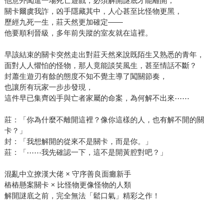
他意外闖進一場死亡遊戲，必須解開謎底才能離開，
關卡爾虞我詐，凶手隱藏其中，人心甚至比怪物更黑，
歷經九死一生，莊天然更加確定——
他要順利晉級，多年前失蹤的室友就在這裡。
早該結束的關卡突然走出對莊天然來說既陌生又熟悉的青年，
面對人人懼怕的怪物，那人竟能談笑風生，甚至情話不斷？
封蕭生遊刃有餘的態度不知不覺主導了闖關節奏，
也讓所有玩家一步步發現，
這件早已集齊凶手與亡者家屬的命案，為何解不出來⋯⋯
莊：「你為什麼不離開這裡？像你這樣的人，也有解不開的關
卡？」
封：「我想解開的從來不是關卡，而是你。」
莊：「⋯⋯我先確認一下，這不是開黃腔對吧？」
混亂中立撩漢大佬 × 守序善良面癱新手
樁樁懸案關卡 × 比怪物更像怪物的人類
解開謎底之前，完全無法「鬆口氣」精彩之作！