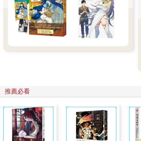
莊天然腦中冒出鳩佔鵲巢的成語，沒想到這個關卡連進屋子都不
能大意……等等，進屋，規定！
眼前封蕭生正打開自家大門，莊天然掙開手，「我不能進去，
『屋主一名，不得帶外人。』這是規定。」
封蕭生笑，「一個屋主，一個房客，誰是外人？」
……這種事可以自己說了算嗎？
雖然莊天然面無表情，封蕭生卻彷彿能聽見他的無語，耐心道：
「『大樓公約』規範的對象是誰呢？」
「住戶。」
「住戶是外人嗎？」
「不……」說到這裡，莊天然一頓，恍然大悟。這是很簡單的道
理，一般公寓也會禁止外人進入，那些外人泛指住戶以外的人，
那麼既然玩家都是住戶，自然不會是公約裡所指的「外人」，
推薦必看
「外人」另有其人。
「那每戶一名屋主怎麼解釋？」
「一家四口也是只有一名屋主。」
莊天然沒了疑問，跟著封蕭生進入屋內。
大門關上。
封蕭生忽然回頭，臉上依舊是溫文有禮的微笑，「然然，像你這
樣隨便跟一個陌生人進房，是很危險的。」
莊天然瞬間腦袋卡殼，「……」剛剛說進來沒問題的是誰？不是