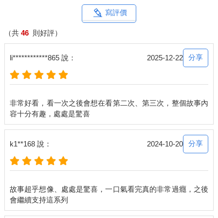
灰塵的窗戶瀰漫公寓，一身襯衫白得發亮，敞開的第二顆鈕釦隨
著動作落下淺淺的褶痕，如畫般的側臉卻要比襯衫更引人注目，
寫評價
清冷又柔和，像是冬天的山峰飄落綿密的白雪，教人很難不將注
意力聚集在他身上。
（共
46
則好評）
封蕭生斂眸，睫毛長得布下陰影，即使不笑也似勾著的唇角，忽
然開口說起一個故事：「某天，有個人醒來，發現自己被關在漆
分享
li************865 說：
2025-12-22
黑的籠中。好不容易找出方法逃離籠子，卻看見外面一樣漆黑，
四周傳來拖沓的爬行聲，他才發現，原來外面是更大的籠子，並
且將他和不知名的怪物關在一起。很多天以後，他成功活了下
來，為什麼？」
非常好看，看一次之後會想在看第二次、第三次，整個故事內
「啊？對啊？為什麼？」田哥聽得專注，下意識脫口而出。
「老頭，這是要自己去猜吧？」阿威沒好氣地罵，同時暗自拚命
思考答案，彷彿最先想出來的人就能證明自己最聰慧。
「幹！什麼老頭？老子才三十歲！」
分享
k1**168 說：
2024-10-20
葉子哥道：「因為他找到方法把怪物殺掉……不對，我幹嘛配合
你的遊戲！你在刻意迴避問題？」
「回去上一個籠子，怪物進不來。」美青看著封蕭生，神情冷
漠，毫不懷疑自己的答案。
故事超乎想像、處處是驚喜，一口氣看完真的非常過癮，之後
封蕭生莞爾。
「所以，你沒事說故事做什麼？」美青質問。
封蕭生垂頭，指骨叩了叩手錶，還是笑而不語。