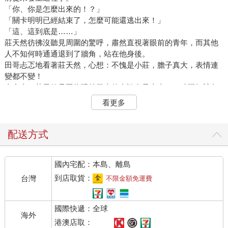
「你、你是怎麼出來的！？」
「關卡明明已經結束了，怎麼可能還逃出來！」
「這、這到底是……」
莊天然彷彿沒聽見周圍的驚呼，肅然直視著眼前的青年，而其他
人不知何時通通退到了牆角，站在他身後。
田哥忐忑地看著莊天然，心想：不愧是小莊，膽子真大，表情連
變都不變！
事實上，莊天然是因為眼前發生的事訊息量太大，一時不知該怎
麼反應。
看更多
這個人……不就是他一開始看見的怪物大佬？原來他是玩家？
但……為什麼會從黑霧那一邊出現？現在又從已經結束的關卡走
出來……他真的是玩家？還是裝成玩家的怪物？
配送方式
美青從背後把莊天然往前推，「喂，你不是條子嗎？快盤問他到
底是怎麼回事，怎麼這麼晚才出現！」
國內宅配：本島、離島
莊天然沉默。對方已經聽見了吧？
英俊的青年不以為意，態度親切有禮，朝莊天然伸出右手，「你
到店取貨：
台灣
不限金額免運費
好。」
莊天然抬眸，果斷地伸手回握，「你好，我是莊天然。」
國際快遞：全球
握上的那瞬間，感受到掌心溫暖、乾燥，而且柔軟。
海外
他曾經多次觸碰到冰棍，甚至被攻擊過，冰棍的四肢又冷又硬，
港澳店取：