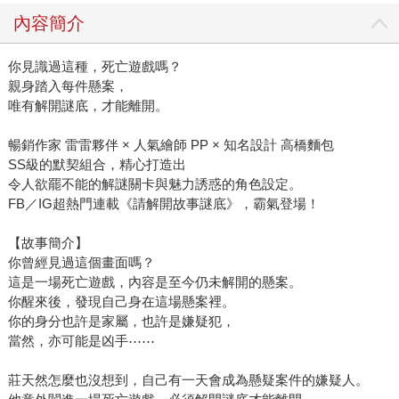
內容簡介
你見識過這種，死亡遊戲嗎？
親身踏入每件懸案，
唯有解開謎底，才能離開。
暢銷作家 雷雷夥伴 × 人氣繪師 PP × 知名設計 高橋麵包
SS級的默契組合，精心打造出
令人欲罷不能的解謎關卡與魅力誘惑的角色設定。
FB／IG超熱門連載《請解開故事謎底》，霸氣登場！
【故事簡介】
你曾經見過這個畫面嗎？
這是一場死亡遊戲，內容是至今仍未解開的懸案。
你醒來後，發現自己身在這場懸案裡。
你的身分也許是家屬，也許是嫌疑犯，
當然，亦可能是凶手⋯⋯
莊天然怎麼也沒想到，自己有一天會成為懸疑案件的嫌疑人。