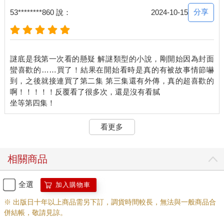
其他人看得心裡毛毛的，畢竟這人不知底細，更別提無視規則的
分享
53********860 說：
2024-10-15
作為讓人不明覺厲。
劉智從頭到尾冷眼旁觀，表面看似無所謂，底下拳頭緊握。若是
其他團員看見，肯定會相當驚訝，因為劉智總是一副運籌帷幄、
玩世不恭的樣子，極少失態，陰謀在他手裡簡直兒戲，他們有許
謎底是我第一次看的懸疑 解謎類型的小說，剛開始因為封面
多暗號和手段都是出自於他。
蠻喜歡的……買了！結果在開始看時是真的有被故事情節嚇
劉智想：這個人是想掌控全局，挑戰自己的權威？連隊友竟然都
到，之後就接連買了第二集 第三集還有外傳，真的超喜歡的
不知不覺被帶著走……他到底想做什麼？關卡還沒結束又是什麼
啊！！！！！反覆看了很多次，還是沒有看膩
意思？
此時劉智並沒有發現，從他開始思考這些問題的同時，他的思緒
也已經被帶著走了。
看更多
唯一沒有被帶偏的人是莊天然，因為他正在苦惱另一件事情——
剛才的耳鳴是怎麼回事？怎麼會突然斷片？上次發生這種事還是
慶功宴被灌醉的時候……
相關商品
於是在眾人思緒迥異的情況下，現場維持了短暫的沉默。
直到劉智忽然一頓。
他很快發現封蕭生說的故事很熟悉。
全選
加入購物車
「難道說……」這個故事，對比現在，不就是他們遇到的情況
※ 出版日十年以上商品需另下訂，調貨時間較長，無法與一般商品合
嗎？他們先是被困在房間，逃出來以後，仍然被困在公寓，所
併結帳，敬請見諒。
以，是指這棟公寓才是真正的密室？而且冰棍正在外面等著他