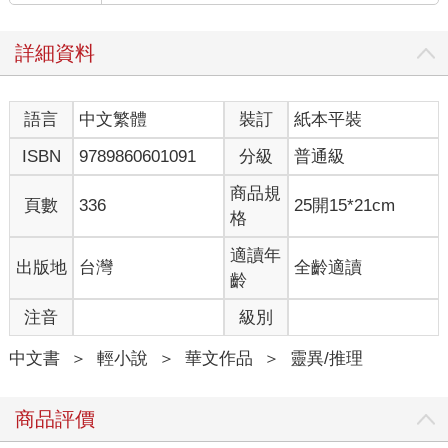
絕對不是這樣的觸感，眼前的這位，是個人。
青年朝莊天然莞爾一笑，彷彿讀透他的想法，握著他的手，輕聲
詳細資料
道：「封蕭生。」
莊天然聽見耳邊「咚！」一聲，彷彿有誰敲了大鐘，讓他一時耳
鳴，鐘聲猶如警告，定住了他，讓他全身僵硬無法動彈，發不出
語言
中文繁體
裝訂
紙本平裝
任何一個字，腦中一片空白。
封蕭生恍然未覺異樣，鬆開了手。
ISBN
9789860601091
分級
普通級
待莊天然再次回神，封蕭生已經轉向別處，和其他人說話。
莉莉撲上封蕭生，極度熱情地說：「你好厲害哦！你是怎麼辦到
商品規
頁數
336
25開15*21cm
的？為什麼關卡已經結束了還能待在裡面？以後可不可以也帶我
格
玩呀，拜託嘛！」
田哥抽動嘴角，露出一種「我究竟看了什麼？」的表情。
適讀年
出版地
台灣
全齡適讀
封蕭生巧妙地避開莉莉的身體，保持紳士的距離，既沒碰到對方
齡
的胸脯，也沒讓她顏面掃地，微笑著回應：「也許因為關卡還沒
注音
級別
結束。」
……什麼意思？
中文書
＞
輕小說
＞
華文作品
＞
靈異/推理
全場靜默，就連莉莉也忘了要撒嬌。
他們看向敞開的住戶大門，沒有任何冰棍的鬼影，十分祥和寧
靜，哪來的還沒結束？
商品評價
封蕭生沒有解答，只是偏頭望向窗口，漆黑不祥的夜色透過布滿