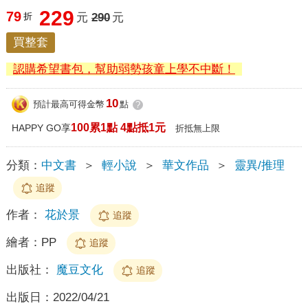
229
79
折
元
290
元
買整套
認購希望書包，幫助弱勢孩童上學不中斷！
10
預計最高可得金幣
點
?
100累1點 4點抵1元
HAPPY GO享
折抵無上限
分類：
中文書
＞
輕小說
＞
華文作品
＞
靈異/推理
追蹤
作者：
花於景
追蹤
繪者：
PP
追蹤
出版社：
魔豆文化
追蹤
出版日：
2022/04/21