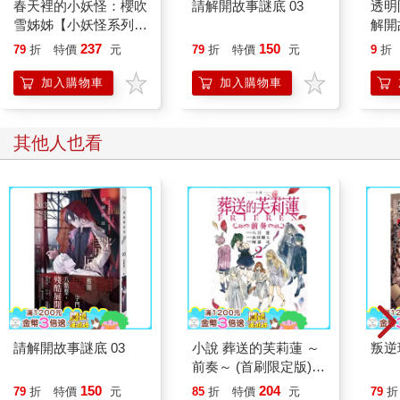
春天裡的小妖怪：櫻吹
請解開故事謎底 03
透明
則他已經知曉，只是他發現，自己自始至終都沒思考過這個案子
雪姊姊【小妖怪系列
解開
的凶手是誰，更沒真正體認過，接觸的玩家之中，有一個人是殺
38】
然＆
237
150
人犯。
79
折
特價
元
79
折
特價
元
9
折
「光靠身手是不行的，因為你永遠不知道下一個對手的實力。」
加入購物車
加入購物車
封蕭生把玩著手上的小刀，雖然說是在玩，臉上沒有半點輕浮和
漫不經心，像在撥弄一個無關痛癢的小玩具。
莊天然圓瞳一縮，那是他從自我流手裡「沒收」的瑞士刀！什麼
其他人也看
時候跑到這個人手上？難道是從一開始在門前救他的時候……
「下過五子棋嗎？」封蕭生突然問。
莊天然定眼看著他，緩緩點了頭。
「五子棋，並不是看對手下在哪裡，跟著走棋。而是每下一步
棋，都要先預測後面五步棋，再引導對手下在哪裡。」
莊天然看著封蕭生垂頭，如瓷般白皙的臉一步步朝自己靠近，無
形的壓制彷彿讓空氣變得稀薄，呼吸也變得艱難，吐息分明。
但莊天然眸底沒有懼色，只有越發冷靜。
屋內沒有開燈，薄弱的淡白色光源透過客廳的落地窗映照入室，
將兩人位在玄關的影子刻在牆上，緊密地融合在一起。
「不動聲色掌握主導權，才能得到勝利。」
請解開故事謎底 03
小說 葬送的芙莉蓮 ～
叛逆
封蕭生輕聲落下，莊天然趁著此刻不能更接近的距離，抬腳用膝
前奏～ (首刷限定版)
蓋攻擊對方下盤！沒想到，封蕭生抬手一揮，割斷了領帶！
02
150
204
79
折
特價
元
85
折
特價
元
79
折