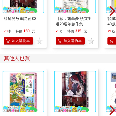
你邀我的嗎？
「重點不是規則，而是人。」封蕭生反身，撲向莊天然，莊天然
反應極快，立刻右手出拳，左手下意識摸向腰際想掏槍，卻雙雙
請解開故事謎底 03
廿載．繁華夢 護玄出
腎臟
撲了空。
道20週年創作集
40
他揮出的右手被封蕭生抓住，牢牢抵在牆上，力道之強勁，讓他
就告
150
315
79
折
特價
元
79
折
特價
元
79
折
感到整隻手臂血液逆流，手掌發麻。而往後掏的左手同樣沒摸到
東西，莊天然這才想起身上沒有槍，但……他明明應該有一把瑞
加入購物車
加入購物車
士刀，去哪了？
更糟的是，封蕭生不知道哪來的繩子，將他的雙手捆起，向上吊
著。莊天然猛地抬頭，才發現天花板上垂著一條領帶，緊緊縛住
其他人也買
他的雙手。
到底是什麼時候準備好的？
「只因我說沒有違規，你就跟著我走進來，你太乖了，才會認為
照著規矩走就沒事，但『人』不是這樣的，不然怎麼會有人違法
呢？」
在封蕭生說話的過程中，莊天然不停試圖掙脫領帶，但由於姿勢
的關係，掙扎只會讓綁繩纏得更緊，不論如何都徒勞無功。
沉寂的室內只剩下莊天然掙扎的喘息，以及封蕭生的溫聲細語。
「別忘了，這是一條出過人命的案子，凶手就在所有人之中。」
莊天然瞳孔震顫，倒不是為了封蕭生說的「凶手」一事，這個規