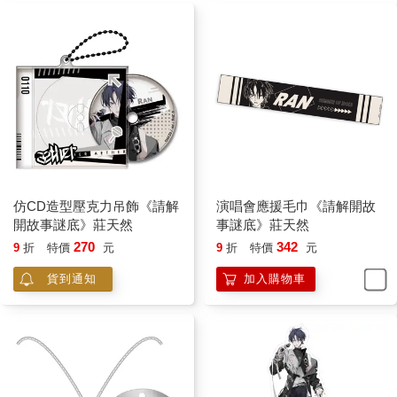
們！
這也合理解釋，為什麼這個人超過時間還能離開房間，因為關卡
根本還沒結束！
劉智轉頭對團員說道：「快回房間！」
團員們大驚，葉子哥反應最快，一下子聯想到要回房間的原因，
「原來是這樣……原來是這樣！」
阿威滿臉茫然，一頭霧水，但團長的指示他不敢不服，又見到葉
子哥往樓下跑，只好趕緊跟上。
美青走前瞥了封蕭生一眼，轉身離開。
田哥站在原地，還在懵，「……現在是怎樣？誰能解釋一下？」
莉莉眨了眨漂亮的眼睛，語氣甜膩地說：「封哥是在暗示我們關
仿CD造型壓克力吊飾《請解
演唱會應援毛巾《請解開故
卡還沒結束，繼續逗留會被冰棍抓走吧？所以才說快回房間呀！
開故事謎底》莊天然
事謎底》莊天然
封哥怎麼會這麼善良又睿智！」
270
342
9
折
特價
元
9
折
特價
元
田哥懂了，但這嗓音怎麼聽怎麼耳朵發麻，心裡也不太痛快。他
掏了掏耳朵，正想說：「妳這女人幹嘛這樣講話？」誰知抬頭對
貨到通知
加入購物車
上莉莉笑意不明的眼神，頓時一句話也不敢說，灰溜溜地跟著走
了。
很快，這層樓只剩下兩個人。
等莊天然終於推測出自己耳鳴的原因可能源自於「從進入這個世
界以後都還沒有真正休息過，所以過勞了」的時候，四周的人都
走光了。