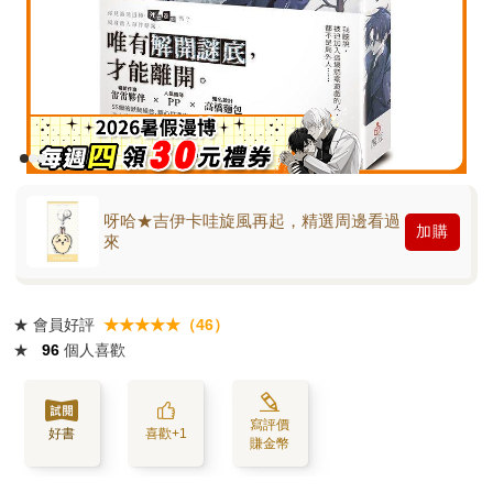
呀哈★吉伊卡哇旋風再起，精選周邊看過
加購
來
★
會員好評
★★★★★（46）
★
96
個人喜歡
寫評價
好書
喜歡+1
賺金幣