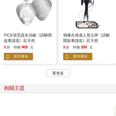
莊天然愣了愣，運作較慢的腦袋又回放一遍剛才聽見的事，雖然
反應遲鈍，但在分析事情上能說是機警縝密，他思索一陣後，想
到一個沒人提出的疑問——所以，床頭櫃上的時間，不是倒數計
時？
但當他抬頭想問時，走廊已經沒人了。
莊天然撓了撓後腦，只好也回到自家大門，轉動門把。
PICK造型簽名項鍊《請解開
偶像在身邊人形立牌《請解
沒想到一轉，門竟然鎖住了。
故事謎底》莊天然
開故事謎底》莊天然
他推了推，門絲毫不動，進不去。
405
359
9
折
特價
元
9
折
特價
元
他回頭，走廊空無一人，靜謐得有一絲詭異。
貨到通知
貨到通知
莊天然微微蹙眉，又試著轉了轉門把，接著忽然聽見身邊有一道
「咯咯咯……」的聲音，像是笑聲哽在喉嚨發不出的音節。
他又再次回頭，還是沒有人影，但這次明顯能感受到有「人」在
看更多
身邊，而且很近，還不斷發出古怪的聲音。
莊天然頭皮發麻，默默地抬頭看向天花板——天花板上只有蜘蛛
網和剝落的水泥，沒有人。
相關主題
他不知是否該鬆一口氣，因為依然沒有找出「人」在哪裡。
他想起小時候玩過的「一二三木頭人」，每次回頭時，身後的人
都一切正常，但當背對時，身後的人就會不斷朝自己靠近。
莊天然感到芒刺在背，握緊了門把，正巧看見門上有貓眼，什麼
也沒想，瞇起眼睛湊近貓眼一看。