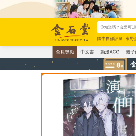
國中自修評量
東野
唯紅花綻放
奧德賽
會員獎勵
中文書
動漫ACG
親子