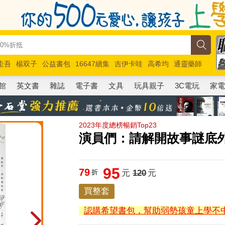
圭吾
楊双子
公益書包
16647續集
吉伊卡哇
高希均
通靈藥師
路邊攤新作
馬斯克
玩具總動員5
超慢跑
館
英文書
雜誌
電子書
文具
玩具親子
3C電玩
家
2023年度總榜暢銷Top23
演員們：請解開故事謎底
95
79
折
元
120
元
買整套
認購希望書包，幫助弱勢孩童上學不