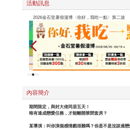
活動訊息
2026金石堂暑假漫博〈你好，我吃一點〉第二波
內容簡介
期間限定，與封大佬同居五天！
唯有達成戀愛任務，才能離開禁閉套房？
某導演：叫你演個感情戲很難嗎？你是不是沒談過戀