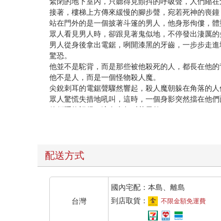
緊閉的地下室內，只聽得見顫抖的呼吸聲，人們縮在
接著，樓梯上方傳來緩慢的腳步聲，宛若死神的喪鐘
站在門外的是一個披著斗篷的男人，他身形佝僂，體
眾人看見男人時，卻跟見著鬼似地，不停發出淒厲的
男人從身後拿出電鋸，咧開漆黑的牙齒，一步步走進
驚恐。
他並不是駝背，而是那些被他殺死的人，都長在他的
他不是人，而是一個怪物殺人魔。
尖銳刺耳的電鋸聲驟然響起，殺人魔朝躲在角落的人
眾人驚慌失措地吼叫，這時，一個身影突然擋在他們
他們隱約記得，這名青年叫莊天然。
莊天然拿著地下室裡唯一能夠作為阻擋用具的滅火器
「嘻嘻嘻！」殺人魔笑容滿面，視線的遮蔽絲毫不影
原來，青年的目的並不是要阻止殺人魔前進，而是想
眾人總算鬆了口氣，頓時泣不成聲，一面互相擁抱，
配送方式
但，地上的殺人魔卻動了。
他的臉被砸碎半邊，只剩下右邊的骨頭，其餘血肉模
來！
國內宅配：本島、離島
眾人再次尖叫逃離，不過莊天然沒有跑，他拿起了另
到店取貨：
台灣
不限金額免運費
在怪物面前，人類的攻擊根本不痛不癢。
但他不能躲，因為他知道自己一躲，殺人魔就會去攻