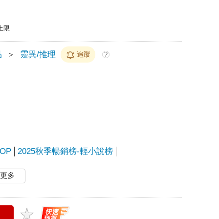
上限
品
＞
靈異/推理
追蹤
?
OP
2025秋季暢銷榜-輕小說榜
更多