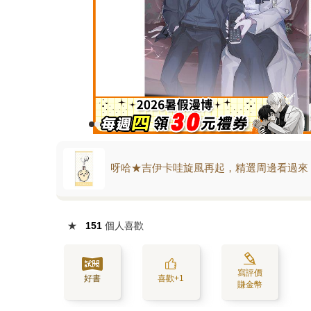
呀哈★吉伊卡哇旋風再起，精選周邊看過來
★
151
個人喜歡
寫評價
好書
喜歡+1
賺金幣