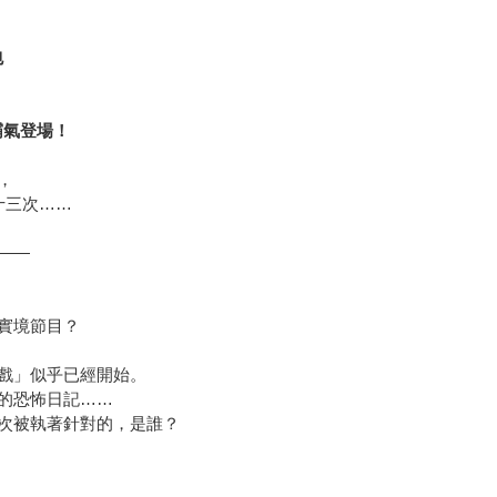
包
霸氣登場！
，
十三次……
——
實境節目？
戲」似乎已經開始。
的恐怖日記……
次被執著針對的，是誰？