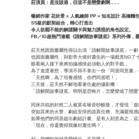
莊演員：是沒談過，但這不是戀愛劇啊……
暢銷作家 花於景 × 人氣繪師 PP × 知名設計 高橋麵
SS級的默契組合，精心打造出
令人欲罷不能的解謎關卡與魅力誘惑的角色設定。
FB／IG超熱門連載《請解開故事謎底》系列外傳，
莊天然因面癱屬性得以出演「請解開故事謎底」一劇
也因面癱屬性，與影帝大佬封蕭生的一場戲竟NG了
眼看兩人接下來將拍攝感情必須動人的對手戲，
為了進度著想，導演不得不拿出一份「同居同意書」
「天然啊，為了培養感情，你們同居吧！」
三天後，莊天然不解地看著住處的攝影機：
「請解開故事謎底」明明是恐怖片，怎麼變成了戀愛
同床共枕的封然二人被莫名噪音吵醒後，才發現「遊
突如其來的火警、劇組安排的詭異任務、充滿窺視感
如果他們的同居超出劇組計畫、是有人刻意為之，這
「現在，你還覺得我像封蕭生嗎？」
封：我們拍的就是愛情片，不是嗎？