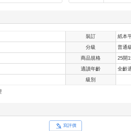
板發出尖銳的噪音，很快地滅火器爆裂開來，乾粉炸開，莊天然忍不
瞬間定格，「喀咚！」怪物頭顱落地，手裡的電鋸也掉落在地，身體
點，他的臉就要被鋸成兩半。
朝他走來。
裝訂
紙本
容優雅，潮濕的上衣僅是襯托他修長緊緻的身段。
撥開莊天然被割斷的劉海，秀麗的眼眸透著惋惜，嘆道：「晚了。」
分級
普通
現身，有著一閃即逝的放鬆與感激，「你不是剛才進入關卡了？怎麼
屋外，與眾人隔絕。
商品規格
25開1
封蕭生一離開，他們之中一名駝背、看似不起眼的玩家突然露出真面
適讀年齡
全齡
級別
就回來了，難道他其實沒有進入關卡，只是躲在屋外，等殺人魔露出
理
錶，想著自己是不是記錯了時間。
：「要不是你，我可能已經出事，你是從哪裡找出電鋸的？」
寫評價