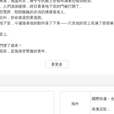
角落，無論男女，髒兮兮的臉上全都布滿著恐懼與絕望。
，人們涕淚縱橫，瞠目看著地下室的門被打開了。
型寬胖，顫顫巍巍的步伐彷彿遲暮老人。
尖叫，拚命後退想要逃跑。
地下室，斗篷隨著他的動作落了下來——只見他的背上長滿了密密麻
背上。
們撲了過來！
面前，是個身穿警服的青年。
朝殺人魔臉上一噴，頓時白霧瀰漫。然而卻沒能阻止殺人魔的行動。
看更多
響他殺人，他繼續往前俯衝，沒想到，忽然一個紅色鋼瓶破開白霧迎
趁著視線不清之際，用滅火器擊倒殺人魔！
一面感謝莊天然。
糊，他再次咧開嘴，僅牽動右邊的嘴角，看起來詭異非常，「嘻嘻嘻
國際快遞：
一支滅火器，咬緊牙關，呈現備戰狀態，儘管知道毫無用處。
海外
港澳店取：
擊其他老弱婦孺。