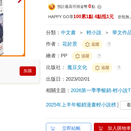
0
預計最高可得金幣
點
?
100累1點 4點抵1元
HAPPY GO享
折抵無
分類：
中文書
＞
輕小說
＞
華文作
作者：
花於景
追蹤
?
繪者：
PP
追蹤
?
出版社：
魔豆文化
追蹤
?
加購
出版日：
2023/02/01
相關主題：
2026第一季季暢銷-輕小說T
2025年上半年暢銷漫畫輕小說榜
看
立即結帳
加入購物車