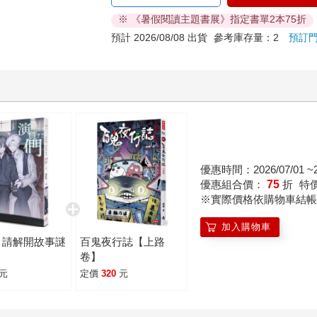
※ 《暑假閱讀主題書展》指定書單2本75折
預計 2026/08/08 出貨
參考庫存量：2
預訂
優惠時間：2026/07/01 ~20
優惠組合價：
75
折
特
※實際價格依購物車結帳
加入購物車
：請解開故事謎
百鬼夜行誌【上路
卷】
元
定價
320
元