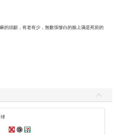
麻的頭顱，有老有少，無數張慘白的臉上滿是死前的
面砸來，他被正面擊中，瞬間被打倒在地。
⋯⋯」他絲毫不受影響地站起身，拿起電鋸朝眾人撲
全球