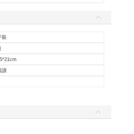
住低頭猛咳，就在這時，殺人魔的笑容已近在咫
抽搐幾下，再也了無聲息。
平裝
級
回來的？」
5*21cm
目，大開殺戒！
適讀
真身再伺機而動？