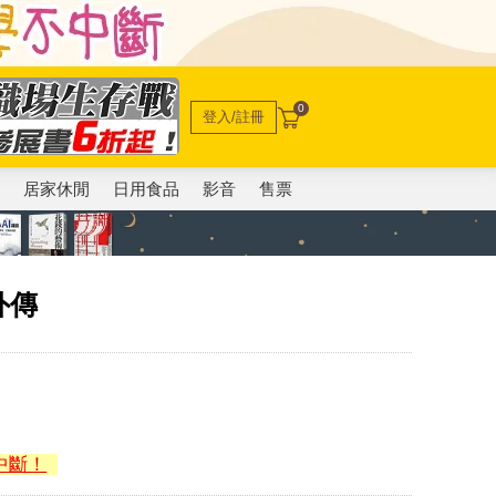
0
登入/註冊
電
居家休閒
日用食品
影音
售票
外傳
中斷！