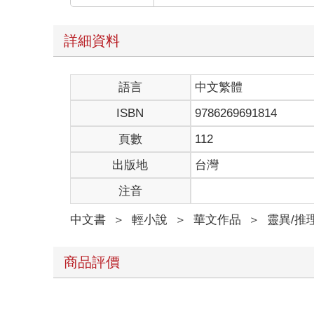
「鏗！」舉起的滅火器勉強擋下一擊，電鋸因磨擦鋼
尺⋯⋯
詳細資料
忽然，耳邊傳來另一道劇烈的電鋸聲，殺人魔的笑容
莊天然眼睜睜看著額前的髮絲掉下幾許，剛才只差一
莊天然差點軟了膝蓋，怔怔地看著封蕭生放下電鋸，
語言
中文繁體
從屋外回來的封蕭生衣衫濕透，卻不見狼狽，舉止從
封蕭生舉步靠近，近得彷彿只聽得見彼此的呼吸，他
ISBN
9786269691814
莊天然看向封蕭生時的眼神，猶如剛才人們看著英雄
八分鐘前，封蕭生進入了這一關的支線關卡，被鎖在
頁數
112
其他玩家都以為被孤立的封蕭生凶多吉少，沒想到，
出版地
台灣
原來他是偽裝成人，隱藏在他們之中的怪物殺人魔。
所有人倉皇逃到地下室，直到殺人魔找到他們。
注音
莊天然原本還擔心封蕭生的情況，然而對方八分鐘後
封蕭生說：「解完就回來了。」
中文書
＞
輕小說
＞
華文作品
＞
靈異/推
莊天然一頓，「不是才過八分鐘？」他忍不住低頭看
封蕭生眨了眨眼，一臉無辜地點頭。
莊天然：「⋯⋯」明白了。
商品評價
封蕭生撫著莊天然的臉，「剛才真是差一點。」
莊天然以為他還在遺憾自己被割斷的頭髮，鄭重地說
封蕭生搖頭，「我說的差一點，不是指這件事。」