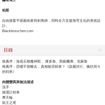
柏斯
自由接案平面藝術家與刺青師，同時全力支援海穹文化的美術設
計。
Blackbosschen.com
目錄
推薦序：海底石都魔神獸 、庫多魯、西蘇爾弗、克蘇魯
推薦序：恐懼不曾離去，真相能否歸來？《詭麗伏行、瘋狂與Ｎ
的到來》
肉體變異與無法描述
洗手
循環計程車
摩天輪
鼠王之尾