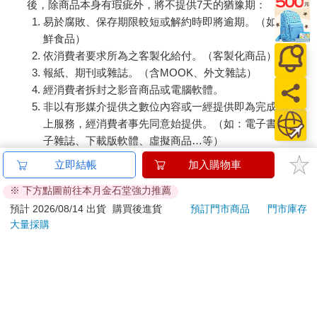
後，除商品本身有瑕疵外，將不提供7天的猶豫期：
易於腐敗、保存期限較短或解約時即將逾期。（如：生
鮮食品）
依消費者要求所為之客製化給付。（客製化商品）
報紙、期刊或雜誌。（含MOOK、外文雜誌）
經消費者拆封之影音商品或電腦軟體。
非以有形媒介提供之數位內容或一經提供即為完成之線
上服務，經消費者事先同意始提供。（如：電子書、電
子雜誌、下載版軟體、虛擬商品…等）
已拆封之個人衛生用品。（如：內衣褲、刮鬍刀、除毛
立即結帳
加入購物車
刀…等）
※ 下方點圖前往本月金石堂強力推薦
若非上列種類商品，均享有到貨7天的猶豫期（含例假
日）。
預計 2026/08/14 出貨
購買後進貨
預訂門市商品
門市庫存
大量採購
辦理退換貨時，商品（組合商品恕無法接受單獨退貨）必須
是您收到商品時的原始狀態（包含商品本體、配件、贈品、
保證書、所有附隨資料文件及原廠內外包裝…等），請勿直
接使用原廠包裝寄送，或於原廠包裝上黏貼紙張或書寫文
字。
退回商品若無法回復原狀，將請您負擔回復原狀所需費用，