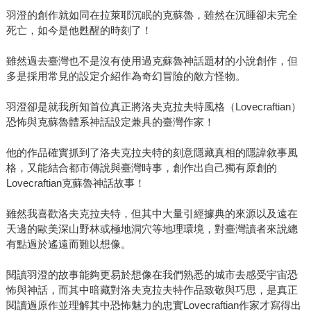
羽澄的創作就如同在拉萊耶沉眠的克蘇魯，雖然在沉睡卻未完全
死亡，如今是他甦醒的時刻了！
雖然過去臺灣也不是沒有使用過克蘇魯神話題材的小說創作，但
多是採用常見的設定介紹作為奇幻冒險的敵方怪物。
羽澄卻是就我所知首位真正將洛夫克拉夫特風格（Lovecraftian）
恐怖與克蘇魯體系神話設定兼具的臺灣作家！
他的作品確實抓到了洛夫克拉夫特的刻意隱藏真相的隱諱敘事風
格，又能結合都市傳說與臺灣時事，創作出自己獨有原創的
Lovecraftian克蘇魯神話故事！
雖然我喜歡洛夫克拉夫特，但其中大量引經據典的來源以及遠在
天邊的歐美深山野林或極地洞穴等地理環境，對臺灣讀者來說總
有點過於遙遠而難以想像。
閱讀羽澄的故事能夠更易於想像在我們熟悉的城市去感受宇宙恐
怖與神話，而其中暗藏對洛夫克拉夫特作品致敬與巧思，是真正
閱讀過原作並理解其中恐怖魅力的忠實Lovecraftian作家才寫得出