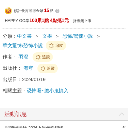
15
預計最高可得金幣
點
?
100累1點 4點抵1元
HAPPY GO享
折抵無上限
分類：
中文書
＞
文學
＞
恐怖/驚悚小說
＞
華文驚悚/恐怖小說
追蹤
作者：
羽澄
追蹤
出版社：
海穹
追蹤
出版日：
2024/01/19
相關主題：
恐怖喔~膽小鬼慎入
活動訊息
閱讀漫遊錄-2026上半年暢銷榜
飢