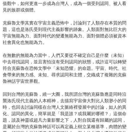
值觀中，如何更進一步成為台灣人，成為一個受到認同、被人看
見的族群或個體。
克蘇魯文學其實在宇宙主義恐怖中，討論到了人類存在本質的問
題，這也是洛氏受到現代主義影響的跡象。人類面對無比巨大的
宇宙無能為力、面對時代的變遷無能為力、面對個體必須被資本
社會異化也無能為力。
在無數的無能為力當中，人們又要從不確定自己是什麼（未知）
中去尋找認同，並且害怕沒有受到認同的狀態，或許這可以轉變
符合克蘇魯在恐怖文學中「未知恐懼」的命題。宇宙、時代、社
會帶來的無力感、未知、尋求認同和主體，交織成了複雜的克蘇
魯神話宇宙世界觀。
回到台灣的克蘇魯，繞一大圈，我所謂台灣的克蘇魯應是同時沿
襲洛氏現代主義的人本精神，去描寫宇宙偉大對比人類渺小的同
時，也回去討論同樣在台灣人文脈絡裡發展中的討論，如人的異
化、認同的異化，簡單就是「我是誰？或我屬於哪裡？」這個命
題，談及神靈或超凡力量影響之下，人對自我還有歸屬的認同，
是屬於台灣的克蘇魯神話可以再定義上樹立某種基準，肉體的變