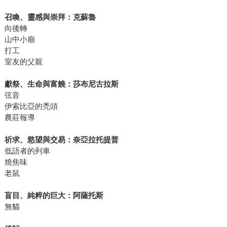
召喚、靈感與崇拜：克蘇魯
向後轉
山中小廟
打工
室友的父親
獻祭、生命與富饒：莎布尼古拉斯
弦音
伊索比亞的禿頭
農莊報導
祈求、慾望與交易：奈亞拉托提普
低語者的列車
燒焦味
老鼠
盲目、純粹的巨大：阿薩托斯
無貓