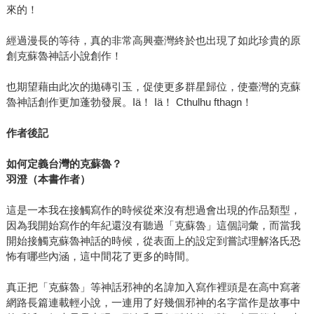
來的！
經過漫長的等待，真的非常高興臺灣終於也出現了如此珍貴的原
創克蘇魯神話小說創作！
也期望藉由此次的拋磚引玉，促使更多群星歸位，使臺灣的克蘇
魯神話創作更加蓬勃發展。Iä！ Iä！ Cthulhu fthagn！
作者後記
如何定義台灣的克蘇魯？
羽澄（本書作者）
這是一本我在接觸寫作的時候從來沒有想過會出現的作品類型，
因為我開始寫作的年紀還沒有聽過「克蘇魯」這個詞彙，而當我
開始接觸克蘇魯神話的時候，從表面上的設定到嘗試理解洛氏恐
怖有哪些內涵，這中間花了更多的時間。
真正把「克蘇魯」等神話邪神的名諱加入寫作裡頭是在高中寫著
網路長篇連載輕小說，一連用了好幾個邪神的名字當作是故事中