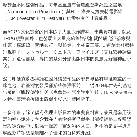
影響至不同媒體作品，每年甚至還有普羅維登斯死靈之書展
（NecronomiCon Providence）與H. P. 洛夫克拉夫特電影節
（H.P. Lovecraft Film Festival）供愛好者們共襄盛舉！
而ACGN文化豐富的日本除了大量原作譯本、事典資料書，以及
TRPG規則書外，也發展出大量克蘇魯神話相關的研究評論家與
作家：森瀬繚、菊地秀行、朝松健、小林泰三等......連創土社都特
別規劃了『クトゥルー・ミュトス・ファイルズ（克蘇魯神話檔
案）』這個書系，專門的系列分類出版日本的原創克蘇魯神話小
說。
然而即便克蘇魯神話在國外娛樂作品的邪典界佔有舉足輕重的一
席之地，在臺灣的發展卻始終停滯不前——從2004年由奇幻基地
出版的《戰慄傳說》與《克蘇魯神話小說集》後，H. P. 洛夫克拉
夫特在臺灣的後續出版似乎就此消聲匿跡了。
十多年來，除了偶有代理出版日本的事典資料書，或只是套用設
定的輕小說外，包含我在內的愛好者們似乎只能從網路上各種背
景設定介紹中，勉強一探該宇宙深淵的入口。但不論是文字還是
解說影片卻總是脫離不了僵化的百科式介紹。