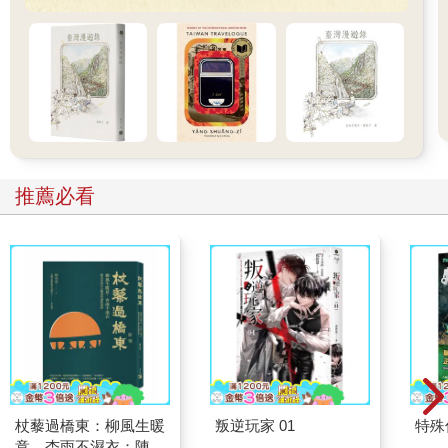
推薦必看
杖藜過橋東：柳風生暖
叛逆玩家 01
特殊傳
意、杏雨不濕衣；陳亮