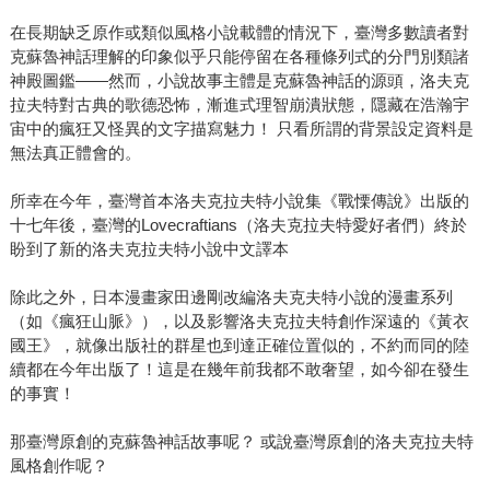
在長期缺乏原作或類似風格小說載體的情況下，臺灣多數讀者對
克蘇魯神話理解的印象似乎只能停留在各種條列式的分門別類諸
神殿圖鑑——然而，小說故事主體是克蘇魯神話的源頭，洛夫克
拉夫特對古典的歌德恐怖，漸進式理智崩潰狀態，隱藏在浩瀚宇
宙中的瘋狂又怪異的文字描寫魅力！ 只看所謂的背景設定資料是
無法真正體會的。
所幸在今年，臺灣首本洛夫克拉夫特小說集《戰慄傳說》出版的
十七年後，臺灣的Lovecraftians（洛夫克拉夫特愛好者們）終於
盼到了新的洛夫克拉夫特小說中文譯本
除此之外，日本漫畫家田邊剛改編洛夫克夫特小說的漫畫系列
（如《瘋狂山脈》），以及影響洛夫克拉夫特創作深遠的《黃衣
國王》，就像出版社的群星也到達正確位置似的，不約而同的陸
續都在今年出版了！這是在幾年前我都不敢奢望，如今卻在發生
的事實！
那臺灣原創的克蘇魯神話故事呢？ 或說臺灣原創的洛夫克拉夫特
風格創作呢？