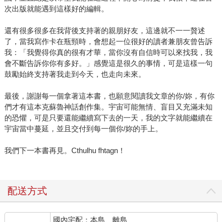
次出版就能遇到這樣好的編輯。
還有很多很多在我背後支持著的親朋好友，這邊就不一一贅述
了，當我寫作卡在瓶頸時，會想起一位很好的讀者兼朋友曾告訴
我：「我覺得你真的很有才華，當你沒有自信時可以來找我，我
會不斷告訴你你有多好。」感覺這是很久的事情，可是這樣一句
鼓勵始終支持著我走到今天，也走向未來。
最後，謝謝每一個拿著這本書，也願意閱讀我文章的你/妳，有你
們才有這本克蘇魯神話創作集。宇宙可能無情、盲目又充滿未知
的恐懼，可是只要還能繼續寫下去的一天，我的文字就能繼續在
宇宙當中蔓延，並且交付到每一個你/妳的手上。
我們下一本書再見。Cthulhu fhtagn！
配送方式
國內宅配：本島、離島