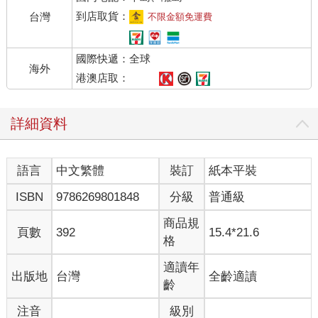
到店取貨：
台灣
不限金額免運費
國際快遞：全球
海外
港澳店取：
詳細資料
語言
中文繁體
裝訂
紙本平裝
ISBN
9786269801848
分級
普通級
商品規
頁數
392
15.4*21.6
格
適讀年
出版地
台灣
全齡適讀
齡
注音
級別