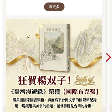
承載兩人的文學夢想，將嚴謹的日治歷史考據融
看更多
入女性同性情誼。其長篇小說《臺灣漫遊錄》透
過鐵道旅行與地道美食探討文化階級，英譯本陸
續斬獲美國國家圖書獎與英國國際布克獎，寫下
華語文學歷史新紀錄，成功讓世界聽見台灣的身
世。