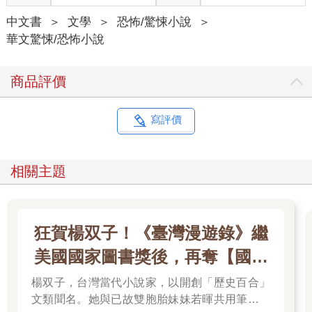
中文書
＞
文學
＞
恐怖/驚悚小說
＞
華文驚悚/恐怖小說
商品評價
寫評價
相關主題
狂賀楊双子！《臺灣漫遊錄》繼
美國國家圖書獎後，再奪【國際
布克獎】
楊双子，台灣當代小說家，以開創「歷史百合」
文類聞名。她與已故雙胞胎妹妹若暉共用筆名，