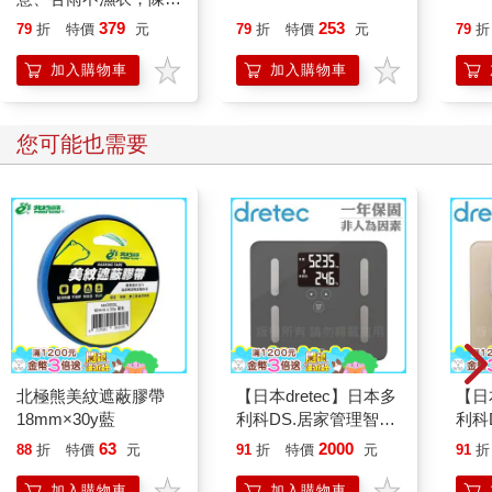
恭談以心轉境的適齡漫
379
253
79
折
特價
元
79
折
特價
元
79
折
想
加入購物車
加入購物車
您可能也需要
北極熊美紋遮蔽膠帶
【日本dretec】日本多
【日
18mm×30y藍
利科DS.居家管理智能
利科
四合一體重體脂計-珊
四合
63
2000
88
折
特價
元
91
折
特價
元
91
折
瑚灰(BS-248DG)
卡色(
加入購物車
加入購物車