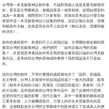
台灣第一本克蘇魯神話創作集，不論對我個人或是喜愛克蘇魯同
好，甚至是文學圈來說，都應該算是一個里程碑。從開始撰寫到
成為一本書籍，期間受到了許多幫助，而我在思考該以什麼主軸
來當作這一本克蘇魯神話小說集的時候，決定以無以名狀、恐懼
和貓當作主軸，也就是現在你手上的這本《無以名狀、恐懼與貓
的消失》。
創作的過程當中，有遇到不少人與我討論，文學圈的朋友聽到我
要寫台灣的克蘇魯神話，他們便問：「如何定義台灣的克蘇
魯？」於是我思考著該如何界定我所能去書寫或討論的台灣克蘇
魯作品，是單純寫台灣的景物或時事嗎？我想我認為不只是如
此。
談到台灣的創作，不管什麼樣的議題都包含了「認同」的議題。
在文學裡，台灣人在環境中的自我認同成了一個大的課題，龍瑛
宗《植有木瓜樹的小鎮》吳濁流《亞細亞的孤兒》黃春明《兒子
的大玩偶》這些很經典得台灣文學作品中，除了反應時代思潮，
也受到現代主義的影響，現代主義中，其中一個重要的脈絡就是
工業革命後，人力被機器取代，引發人的存在本質被異化的思
辨。這個觀點放在台灣的文學脈絡中則延伸成立了從成為人的價