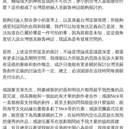
異、極端強大的神祇造成的不可抗力，渺小的台灣人還能做些什
麼？這些都成了台灣題材融入克蘇魯神話能夠探討的。
能夠討論人類在渺小的基準上，以及身處台灣這個母體，所能夠
感受到認同的自我和歸屬。我們可以知道無法定義自己是誰、無
法知道自己屬於哪是一件可怕的事，因為那都是未知，從這個角
度切入談台灣德克蘇魯神話，我認為是有發展空間的。
當然，上述這些所提及的探討，不論是理論或是議題深度，都還
有更多討論及闡明空間，我僅能以力所能及的思路去告訴大家我
有這樣的脈絡和創作概念。或許日後能有更多關於探討台灣克蘇
魯創作定義的討論也不一定。總之，必須謝謝在這段時間每個願
意付出的人。
感謝麥克筆先生，阿麥繪製的封面和明信片都用超乎我想像的品
質完成，很高興能和一個如此有才華的創作者合作；感謝Nick哥
一直都相當支持我的創作，甚至主動詢問我能提供什麼協助，能
與海穹文化結緣出書都多虧了Nick哥的引薦；感謝尼爾森式症老
師，願意接下為我畫插圖的工作，在短時間內交出品質超出我預
想優秀的作品；感謝伍薰哥在規劃期間給予我大量的協助跟建
議，並且總是以希望我能在這過程中開心為前提，我很幸運在首