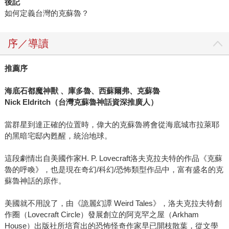
後記
如何定義台灣的克蘇魯？
序／導讀
推薦序
海底石都魔神獸
、庫多魯、西蘇爾弗、克蘇魯
Nick Eldritch
（台灣克蘇魯神話資深推廣人）
當群星到達正確的位置時，偉大的克蘇魯將會從海底城市拉萊耶
的黑暗宅邸內甦醒，統治地球。
這段劇情出自美國作家H. P. Lovecraft洛夫克拉夫特的作品《克蘇
魯的呼喚》，也是現在奇幻/科幻/恐怖類型作品中，富有盛名的克
蘇魯神話的原作。
美國就不用說了，由《詭麗幻譚 Weird Tales》，洛夫克拉夫特創
作圈（Lovecraft Circle）發展創立的阿克罕之屋（Arkham
House）出版社所培育出的恐怖怪奇作家早已開枝散葉，從文學