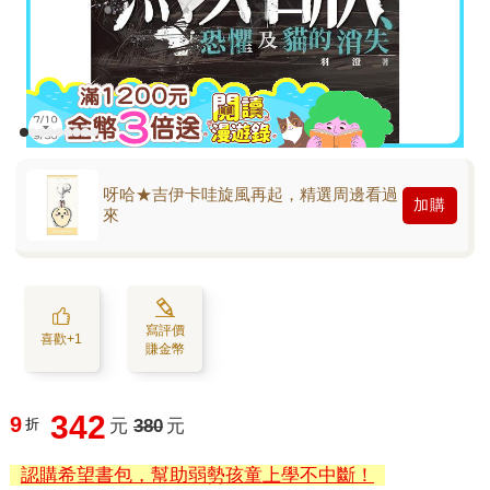
呀哈★吉伊卡哇旋風再起，精選周邊看過
加購
來
寫評價
喜歡+1
賺金幣
342
9
折
元
380
元
認購希望書包，幫助弱勢孩童上學不中斷！