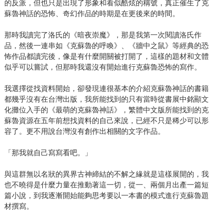
的反派，但也只是出現了形象和看似酷炫的稱號，真正催生了克
蘇魯神話的恐怖、奇幻作品的時期是在更後來的時間。
那時我讀完了洛氏的《暗夜崇魔》，那是我第一次閱讀洛氏作
品，然後一連串如《克蘇魯的呼喚》、《牆中之鼠》等經典的恐
怖作品都讀完後，像是有什麼開關被打開了，這樣的題材和文體
似乎可以嘗試，但那時我還沒有開始進行克蘇魯恐怖的寫作。
我選擇從找資料開始，卻發現連很基本的介紹克蘇魯神話的書籍
都幾乎沒有在台灣出版，我所能找到的只有當時從書展中銘顯文
化攤位入手的《最萌的克蘇魯神話》，繁體中文版所能找到的克
蘇魯資源在五年前想找資料的自己來說，已經不只是稀少可以形
容了。更不用說台灣沒有創作出相關的文字作品。
「那我就自己寫寫看吧。」
與這群無以名狀的異界古神締結的不解之緣就是這樣展開的，我
也不曉得是什麼力量在推動著這一切，從一、兩個月出產一篇短
篇小說，到我逐漸開始能夠思考要以一本書的模式進行克蘇魯題
材撰寫。