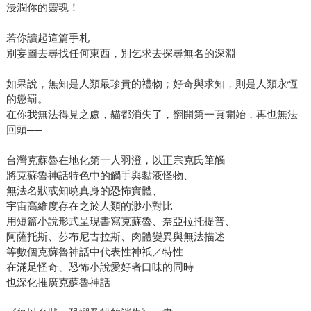
浸潤你的靈魂！
若你讀起這篇手札
別妄圖去尋找任何東西，別乞求去探尋無名的深淵
如果說，無知是人類最珍貴的禮物；好奇與求知，則是人類永恆
的懲罰。
在你我無法得見之處，貓都消失了，翻開第一頁開始，再也無法
回頭──
台灣克蘇魯在地化第一人羽澄，以正宗克氏筆觸
將克蘇魯神話特色中的觸手與黏液怪物、
無法名狀或知曉真身的恐怖實體、
宇宙高維度存在之於人類的渺小對比
用短篇小說形式呈現書寫克蘇魯、奈亞拉托提普、
阿薩托斯、莎布尼古拉斯、肉體變異與無法描述
等數個克蘇魯神話中代表性神祇／特性
在滿足怪奇、恐怖小說愛好者口味的同時
也深化推廣克蘇魯神話