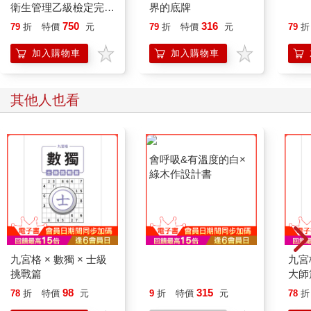
衛生管理乙級檢定完勝
界的底牌
攻略｜2026版(套書)
750
316
79
折
特價
元
79
折
特價
元
79
折
加入購物車
加入購物車
其他人也看
九宮格 × 數獨 × 士級
會呼吸&有溫度的白×
九宮格
挑戰篇
綠木作設計書
大師
98
315
78
折
特價
元
9
折
特價
元
78
折