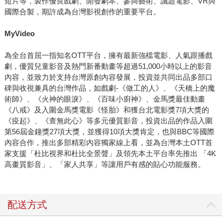
短片等，製作優良戲劇、開發劇本、參與藝術、議題電影、VR與
國際合製，期許成為台灣影視創作的重要平台。
MyVideo
為全台首屈一指知名OTT平台，擁有最新強檔電影、人氣跟播戲
劇，優質兒童影音及熱門新番動畫等超過51,000小時以上的影音
內容，並致力於支持台灣原創內容發展，投資並共同出品多部口
碑與收視兼具的台灣作品，如戲劇-《做工的人》、《天橋上的魔
術師》、《火神的眼淚》、《百味小廚神》、金馬獎最佳動畫
《八戒》及入圍金馬獎電影《怪胎》和獲台北電影獎7項大獎的
《疫起》、《查無此心》等多元優質影音，投資出品的作品入圍
第56屆金鐘獎27項大獎，並獲得10項大獎肯定，也與BBC等國際
內容合作，推出多部精彩內容獨家線上看，並為台灣本土OTT首
家支援「杜比視界和杜比全景聲」及領先本土平台率先推出 「4K
高畫質影音」、「家人共享」等讓用戶有感的貼心功能服務。
配送方式