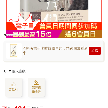
呀哈★吉伊卡哇旋風再起，精選周邊看過
加購
來
★
2
個人喜歡
寫評價
喜歡+1
賺金幣