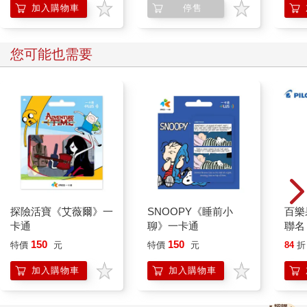
加入購物車
停售
您可能也需要
探險活寶《艾薇爾》一
SNOOPY《睡前小
百樂果
卡通
聊》一卡通
聯名
150
150
特價
元
特價
元
84
折
加入購物車
加入購物車