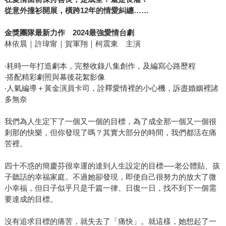
從意外撞衫開展，橫跨12年的情愛糾纏……
金獎團隊最新力作 2024最強愛情台劇
林依晨｜許瑋甯｜賀軍翔｜柯震東 主演
‧耗時一年打造劇本，完整收錄八集創作，及編寫心路歷程
‧搭配精彩劇照與幕後花絮影像
‧人氣編導＋黃金演員卡司，詮釋愛情裡的小心機，訴盡婚姻裡諸
多無奈
我們為人生定下了一個又一個的目標，為了成全那一個又一個很
剎那的快樂，但你發現了嗎？其實大部分的時間，我們都活在痛
苦裡。
四十不惑的簡慶芬很幸運的達到人生設定的目標──老公體貼、孩
子聽話的幸福家庭。不過她卻發現，即使自己很努力的放大了微
小幸福，但日子似乎只是千篇一律、日復一日，找不到下一個需
要達成的目標。
沒有追求目標的痛苦，就失去了「痛快」。就這樣，她想起了一