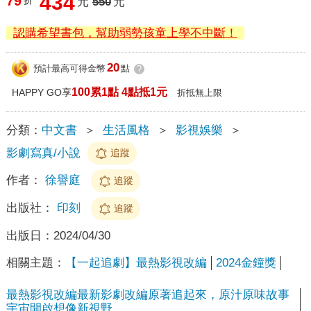
434
79
折
元
550
元
認購希望書包，幫助弱勢孩童上學不中斷！
20
預計最高可得金幣
點
?
100累1點 4點抵1元
HAPPY GO享
折抵無上限
分類：
中文書
＞
生活風格
＞
影視娛樂
＞
影劇寫真/小說
追蹤
作者：
徐譽庭
追蹤
出版社：
印刻
追蹤
出版日：
2024/04/30
相關主題：
【一起追劇】最熱影視改編
2024金鐘獎
最熱影視改編最新影劇改編原著追起來，原汁原味故事
宇宙開啟想像新視野