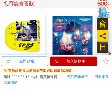
您可能會喜歡
會
員
日
電馭叛客：邊緣行者
The Super Mario
BLO
立即結帳
加入購物車
(藍光典藏版)
Galaxy Movie:
AB
※ 本商品會員日滿額金幣加碼回饋最高15倍
Peach`s Birthday
2077
444
特價
元
9
折
特價
元
特價
Surprise: The Super
預計 2026/08/15 出貨
購買後進貨
預訂門市商品
門市庫存
Mario Galaxy Movie
大量採購
加入購物車
加入購物車
Storybook
訂購/退換貨須知