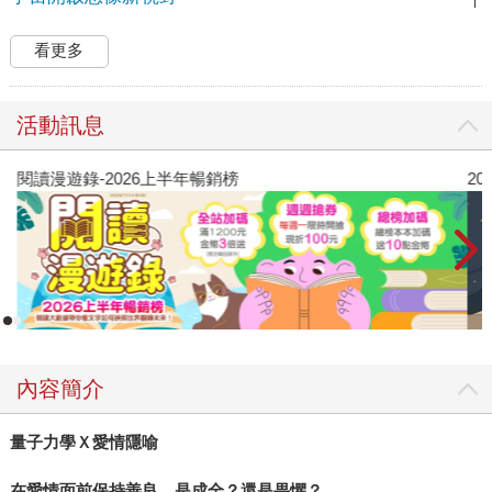
看更多
活動訊息
閱讀漫遊錄-2026上半年暢銷榜
2
內容簡介
量子力學Ｘ愛情隱喻
在愛情面前保持善良，是成全？還是畏懼？