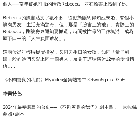
個人──當年被她打敗的情敵Rebecca，並在臉書上找到了她。
Rebecca的臉書貼文字數不多，從動態隱約得知她未婚、有個小
鮮肉男友，生活充滿驚奇。但，那是「臉書上的她」。實際上的
Rebecca，剛被房東通知要搬遷，時間被忙碌的工作填滿，成為
屬下口中的「人生負面教材」。
這兩位從年輕時屢屢撞衫，又同天生日的女孩，如同「量子糾
纏」般的她們又愛上同一個男人，展開了這場橫跨12年的愛恨情
仇……
《不夠善良的我們》MyVideo全集熱播中>>twm5g.co/D3bE
本書特色
2024年最受矚目的台劇──《不夠善良的我們》劇本書，一次收錄
劇照+劇本