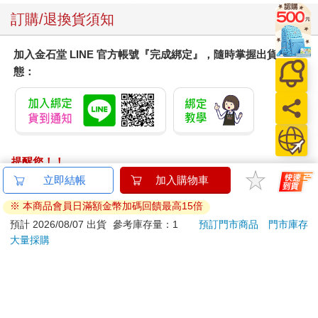
訂購/退換貨須知
加入金石堂 LINE 官方帳號『完成綁定』，隨時掌握出貨動
態：
提醒您！！
金石堂及銀行均不會請您操作ATM! 如接獲電話要求您前往
立即結帳
加入購物車
ATM提款機，請不要聽從指示，以免受騙上當！
※ 本商品會員日滿額金幣加碼回饋最高15倍
退換貨須知：
預計 2026/08/07 出貨
參考庫存量：1
預訂門市商品
門市庫存
大量採購
**提醒您，鑑賞期不等於試用期，退回商品須為全新狀態**
依據「消費者保護法」第19條及行政院消費者保護處公告之
「通訊交易解除權合理例外情事適用準則」，以下商品購買
後，除商品本身有瑕疵外，將不提供7天的猶豫期：
易於腐敗、保存期限較短或解約時即將逾期。（如：生