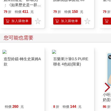
：《如果歷史是一群
喵》作者最新力作，附
411
150
79
折
特價
元
79
折
特價
元
79
折
【首卷特典】拉頁
加入購物車
加入購物車
您可能也需要
造型鈴鐺-轉生史萊姆A
百樂果汁筆0.5 PURE
款
聯名 4色組(限量)
小呸
奶蛋
260
144
特價
元
8
折
特價
元
86
折