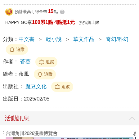
15
預計最高可得金幣
點
?
100累1點 4點抵1元
HAPPY GO享
折抵無上限
分類：
中文書
＞
輕小說
＞
華文作品
＞
奇幻/科幻
追蹤
作者：
蒼葵
追蹤
繪者：
夜風
追蹤
出版社：
魔豆文化
追蹤
出版日：
2025/02/05
活動訊息
攻殼機動隊 (1995) 4K數位修復版