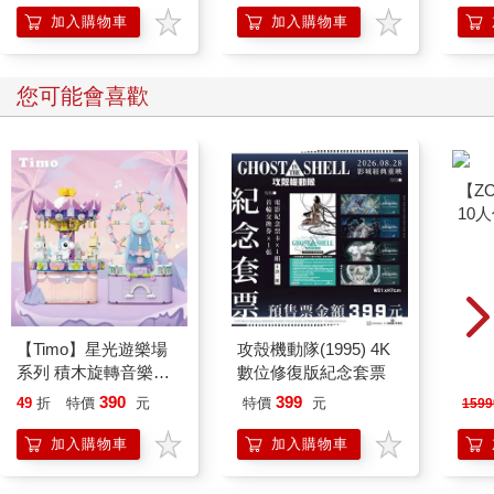
加入購物車
加入購物車
您可能會喜歡
【ZO
10
微電
ZAF1
【Timo】星光遊樂場
攻殼機動隊(1995) 4K
系列 積木旋轉音樂盒
數位修復版紀念套票
禮物
390
399
49
折
特價
元
特價
元
1599
加入購物車
加入購物車