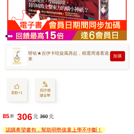
呀哈★吉伊卡哇旋風再起，精選周邊看過
加購
來
寫評價
喜歡+1
賺金幣
306
85
折
元
360
元
認購希望書包，幫助弱勢孩童上學不中斷！