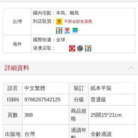
國內宅配：本島、離島
到店取貨：
台灣
不限金額免運費
國際快遞：全球
海外
港澳店取：
詳細資料
語言
中文繁體
裝訂
紙本平裝
ISBN
9786267542125
分級
普通級
商品規
頁數
368
25開15*21cm
格
適讀年
出版地
台灣
全齡適讀
齡