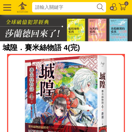
0
城隍．賽米絲物語 4(完)