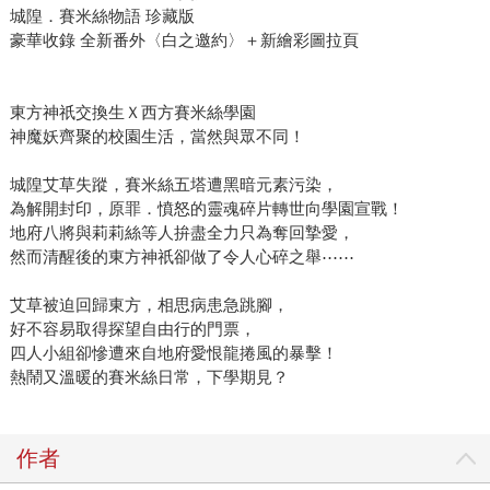
城隍．賽米絲物語 珍藏版
豪華收錄 全新番外〈白之邀約〉＋新繪彩圖拉頁
東方神祇交換生Ｘ西方賽米絲學園
神魔妖齊聚的校園生活，當然與眾不同！
城隍艾草失蹤，賽米絲五塔遭黑暗元素污染，
為解開封印，原罪．憤怒的靈魂碎片轉世向學園宣戰！
地府八將與莉莉絲等人拚盡全力只為奪回摯愛，
然而清醒後的東方神祇卻做了令人心碎之舉⋯⋯
艾草被迫回歸東方，相思病患急跳腳，
好不容易取得探望自由行的門票，
四人小組卻慘遭來自地府愛恨龍捲風的暴擊！
熱鬧又溫暖的賽米絲日常，下學期見？
作者