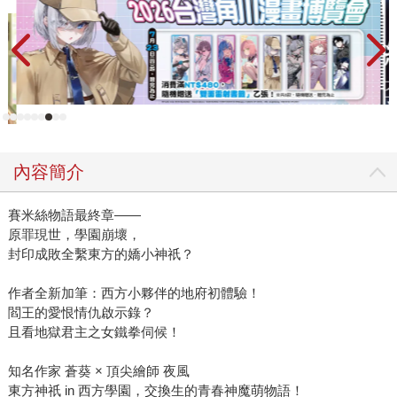
內容簡介
賽米絲物語最終章——
原罪現世，學園崩壞，
封印成敗全繫東方的嬌小神祇？
作者全新加筆：西方小夥伴的地府初體驗！
閻王的愛恨情仇啟示錄？
且看地獄君主之女鐵拳伺候！
知名作家 蒼葵 × 頂尖繪師 夜風
東方神祇 in 西方學園，交換生的青春神魔萌物語！