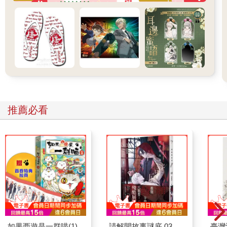
推薦必看
如果西遊是一群喵(1)
請解開故事謎底 03
臺灣