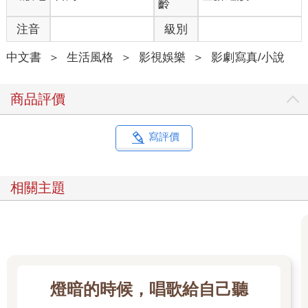
齡
演，你記得要來捧場喔！」
注音
級別
「鋼鐵人」馬上回了一大串愛心貼圖。
王湛拿起電吉他，繼續為粉絲們獻唱。
中文書
＞
生活風格
＞
影視娛樂
＞
影劇寫真/小說
這時窗外突然傳來一聲響亮的雷鳴，讓王湛嚇了一跳。不知是否
因為打雷的緣故，天花板的電燈開始忽明忽滅，手機網路連線也
出了問題，直播畫面卡住。
商品評價
「大家聽得到我說話嗎？」王湛慌張地盯著手機螢幕。
接著又傳來另一聲轟天巨響，一向膽小的王湛嚇得躲到床上。雷
聲結束後，四周圍突然變得無比寂靜。王湛聽見樓梯間傳來一陣
寫評價
沉重的腳步聲，而且那些腳步聲正往他的小套房逐漸逼近。他不
自覺地摸摸脖子上那條護身符項鍊，心中忐忑不安。
突然間，小套房的門被人猛力撞開，王湛嚇得臉色發青。在閃爍
相關主題
的燈光下，他看見一個體格壯碩的男子走進來。
王湛害怕地瞪大眼睛，從桌上抓起一個達摩不倒翁擋在胸前，希
望藉此擋煞鎮邪。
「你……你是誰？」王湛緊張地問。
唐篤知沒有回答，直接伸手拿走王湛握在胸前的達摩不倒翁並放
回桌上，然後將王湛從床上拉起來。王湛非常害怕，不知道應該
燈暗的時候，唱歌給自己聽
抵抗還是大喊救命。
這時唐篤知冷冷地說：「英修哥要我帶你去見他。」