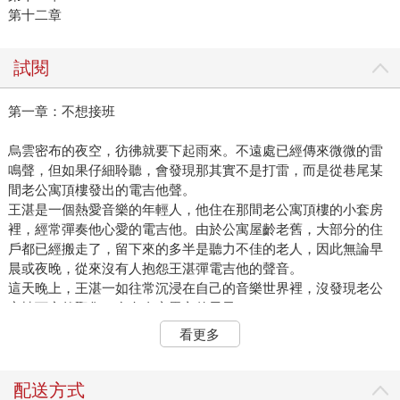
第十二章
試閱
第一章：不想接班
烏雲密布的夜空，彷彿就要下起雨來。不遠處已經傳來微微的雷
鳴聲，但如果仔細聆聽，會發現那其實不是打雷，而是從巷尾某
間老公寓頂樓發出的電吉他聲。
王湛是一個熱愛音樂的年輕人，他住在那間老公寓頂樓的小套房
裡，經常彈奏他心愛的電吉他。由於公寓屋齡老舊，大部分的住
戶都已經搬走了，留下來的多半是聽力不佳的老人，因此無論早
晨或夜晚，從來沒有人抱怨王湛彈電吉他的聲音。
這天晚上，王湛一如往常沉浸在自己的音樂世界裡，沒發現老公
寓樓下突然聚集了多名身穿黑衣的男子。
一輛氣派十足的黑頭轎車駛來，在老公寓門前停下來。原本聚在
看更多
門前的黑衣男子們紛紛立正站好，恭敬地迎接從黑頭轎車下來的
男人。
從駕駛座下來的男人名叫唐篤知，他的身材高壯且氣宇非凡，眾
配送方式