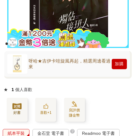
呀哈★吉伊卡哇旋風再起，精選周邊看過
加購
來
★
1
個人喜歡
寫評價
好書
喜歡+1
賺金幣
?
紙本平裝
金石堂 電子書
Readmoo 電子書