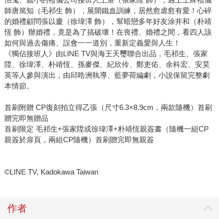
師唐篤知（毛祁生 飾），展開鐵血訓練，居然愈虐愈有愛！心碎
的婚禮顧問張以慶（徐瑋澤 飾），幫暗戀多年好友涂井和（朴靖
恆 飾）辦婚禮，竟是為了搞破壞！在喪禮、婚禮之間，看四人該
如何與過去傷痛、誤會一一道別，重新定義愛與人生！
《獨佔接班人》由LINE TV與海王天璽聯合出品，毛祁生、張家
陞、徐瑋澤、朴靖恆、孫麥傑、紀欣伶、鄭吏佑、余科宏、安昊
英等人參與演出，由邱晧洲執導、藍夢荷編劇，小說保留完整劇
本情節。
首刷附贈 CP復刻拍立得乙張（尺寸6.3×8.9cm，兩款隨機）首刷
贈完即無贈品
首刷限定 毛祁生+張家陞或徐瑋澤+朴靖恆親簽書（隨機一組CP
親簽於扉頁，兩組CP隨機）首刷贈完即無親簽
©LINE TV, Kadokawa Taiwan
作者