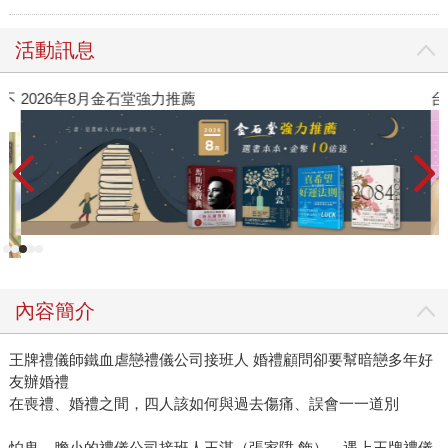
活動訊息
不
2026年8月金石堂強力推薦
台
內容簡介
王牌禮儀師鐵血虐戀禮儀公司接班人 婚禮顧問卻要幫暗戀多年好
友辦婚禮
在喪禮、婚禮之間，四人該如何與過去傷痛、誤會一一道別
怕鬼、膽小的禮儀公司接班人王湛（張家陞 飾），遇上王牌禮儀