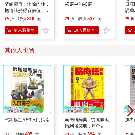
情緒價值：消除內耗，
祕密中的祕密
日花
我……」王湛辯駁。
把情緒變得有價值，跟
詞彙
「這次我是認真的。我只給你三個月的時間，三個月之後你就得
誰都能自在相處
316
537
正式接班。」王英修打斷王湛的話。
79
折
特價
元
79
折
特價
元
79
折
「什麼！我不要接班啦！」王湛擺出苦瓜臉。「我說過很多次
加入購物車
加入購物車
了，你也知道我很怕那些東西……」
「但你才是爸的親生兒子！爸臨走前交代我，讓我暫管鴻澤禮儀
公司，等你大學畢業就把公司交給你！誰知道你大學讀了六年還
其他人也買
畢不了業！」
「我對生死禮儀系的課程根本沒興趣，沒興趣我當然畢不了業！
誰叫你逼我填這個科系？」王湛嘟嚷道。「好啦，哥，你就放過
我吧！如果沒有別的事，我要先走了！」
王湛轉身準備離開，卻被唐篤知擋住去路。
王湛不滿地瞪了唐篤知一眼。「嘖，你這個人真的很煩！你到底
是誰啊？」
「我叫唐篤知。」
「他是鴻澤禮儀公司最優秀的禮儀師。」王英修表示。
王湛上下打量唐篤知，露出懷疑的表情。
「接下來的三個月，篤知會負責訓練你。希望你不要讓爸失望，
戰鎚模型製作入門指南
筋肉語辭典 : 從健腹滾
肌力
也不要讓我失望。」王英修說。「受訓期間，你們兩人就住在這
輪到陪笑肌，800個肌
裡。」
⾁詞條看懂現代⼈的⾝
405
394
9
折
特價
元
79
折
特價
元
79
折