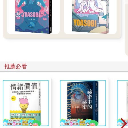
間又撞上後車廂尾端一次，整個人頭昏眼花。
唐篤知下車打開後車廂，扛起帆布袋走進別墅。別墅客廳裡幾乎
一片漆黑，只亮著一盞微弱的小燈。
帆布袋的拉鍊被拉開的瞬間，臉色慘白的王湛急忙把頭探出袋
外。他虛弱地從帆布袋裡鑽出來，一時搞不清楚東西南北，但基
於本能打算往燈光的反方向逃走，卻在轉身時撞上一道結實的肉
牆。
此時屋內燈光突然亮起，王湛定睛一看，發現面前站著高壯魁梧
的唐篤知。王湛愣了一秒，急忙推開唐篤知轉身想逃，但被唐篤
知一把拉住。王湛無力掙脫唐篤知強健的手臂，只好乖乖就範，
被唐篤知帶進一間書房。
推薦必看
王英修坐在書房裡，正拿著剪刀修剪盆栽的枝葉。
「我可終於找到你了。」一臉嚴肅的王英修說。「這裡是我為你
買的別墅，你以後就住這裡。」
「哥！你也太過分了吧？」王湛忍不住抱怨。「難道你不能用正
常一點的方式找我嗎？」
王英修放下剪刀，起身走到王湛面前。王湛覺得王英修的眼神比
以往嚴格銳利，突然有點害怕。
「你離家出走這麼久，學校也畢不了業，還在街頭賣唱。」王英
修盯著王湛。
「你不支持我的夢想，我只好靠自己了，這難道有錯嗎？