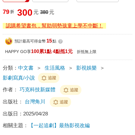
300
79
折
元
380
元
認購希望書包，幫助弱勢孩童上學不中斷！
15
預計最高可得金幣
點
?
100累1點 4點抵1元
HAPPY GO享
折抵無上限
分類：
中文書
＞
生活風格
＞
影視娛樂
＞
影劇寫真/小說
追蹤
作者：
巧克科技新媒體
追蹤
出版社：
台灣角川
追蹤
出版日：
2025/04/28
相關主題：
【一起追劇】最熱影視改編