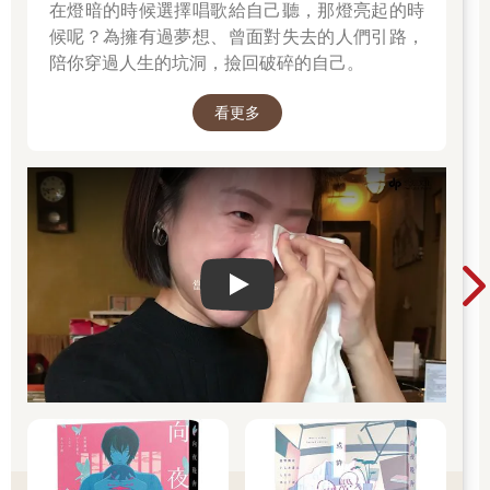
在燈暗的時候選擇唱歌給自己聽，那燈亮起的時
王湛聞言恍然大悟並鬆了一口氣，馬上露出不耐煩的表情。
候呢？為擁有過夢想、曾面對失去的人們引路，
「拜託！叫我哥不要再來了！」王湛想推開唐篤知，伸手摸到唐
篤知飽滿厚實的胸肌。
陪你穿過人生的坑洞，撿回破碎的自己。
唐篤知沒有再多說什麼，直接把王湛抱起來並扛上肩，轉身往門
外走去。
看更多
「喂，你要幹什麼？」王湛驚呼。「放開我！快放我下來！」
兩名站在門外等候的黑衣男子拿出一個大大的帆布袋，俐落地往
王湛頭上一套，就把他裝進了袋子裡。
「哇！這太過分了！」王湛焦急地大喊。「放我出去！」
兩名黑衣男子拉上帆布袋的拉鍊，將裝著王湛的帆布袋扛起來，
遞給站在樓梯間待命的其他黑衣男子，就這樣將帆布袋一路往下
傳。被裝在帆布袋裡的王湛宛如被放在輸送帶上，被佔據樓梯間
Play video
的黑衣男子們從樓上傳到樓下，最後進了黑頭轎車的後車廂。
唐篤知回到小套房裡，將王湛的衣物及個人用品收進行李箱，交
給站在門邊的黑衣男子，然後下樓。黑衣男子將行李箱放進黑頭
轎車後座，關上車門。唐篤知坐回駕駛座，驅車離開。眾黑衣男
子目送唐篤知離去後，才坐上停在一旁車子離開。
***
唐篤知駕駛著黑頭轎車來到一棟寬敞氣派的別墅，將車子停在別
墅門前。一路上在後車廂不斷搖晃碰撞的王湛，在轎車停下的瞬