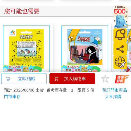
您可能也需要
SNOOPY《出走》一
探險活寶《艾薇爾》一
探險
立即結帳
加入購物車
卡通
卡通
主》
預計 2026/08/08 出貨
參考庫存量：1 限買 5 個
預訂門市商品
150
150
特價
元
特價
元
特價
門市庫存
大量採購
加入購物車
加入購物車
您可能會喜歡