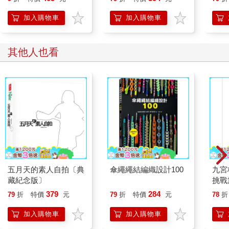
王英修略帶威嚇的態度讓王湛心生膽怯，他覺得哥哥彷彿變了一
體語⾔
個人。
加入購物車
加入購物車
***
其他人也看
五月天的素人自拍〔典
傘繩繩結編織設計100
九宮格
藏紀念版〕
挑戰
379
284
79
折
特價
元
79
折
特價
元
78
折
加入購物車
加入購物車