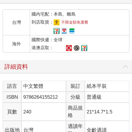
黑衣男子紛紛向他行禮致意。唐篤知穿著剪裁合身的黑色西裝，
看起來霸氣又有型。
國內宅配：本島、離島
他抬起頭看了頂樓的小套房一眼，示意眾男子隨他一同上樓。
今晚開手機直播的王湛剛彈完一曲，正抱著電吉他與他的粉絲們
到店取貨：
台灣
不限金額免運費
聊天寒暄。王湛很努力經營直播，不過他的粉絲人數始終停留在
個位數。
國際快遞：全球
「我剛才演奏的這首新歌，不知道大家喜不喜歡？」王湛滿心期
海外
待地問粉絲。
港澳店取：
一個署名為「鋼鐵人」的粉絲立刻回了一連串的「讚」。
「謝謝一直最支持我的『鋼鐵人』！」王湛露出感激的笑容。
詳細資料
「鋼鐵人」馬上又留言：「王湛最棒！我最喜歡看你現場表
演！」
「咦？真的嗎？你看過我現場表演？」王湛驚呼。「我以為『鋼
語言
中文繁體
裝訂
紙本平裝
鐵人』都忙著拯救世界。」
「鋼鐵人」立刻回了一長串笑臉貼圖，並留言：「聽說十號公園
ISBN
9786264155212
分級
普通級
好像已經整修完畢。」
「對啊。」王湛喜孜孜地說。「十號公園是我最喜歡的表演場
商品規
頁數
240
21*14.7*1.5
所！」
格
「鋼鐵人」又回覆：「我第一次看你現場表演，就是在十號公園
喔！」
適讀年
出版地
台灣
全齡適讀
「真的嗎？」王湛開心一笑。「我明天下午兩點會在十號公園表