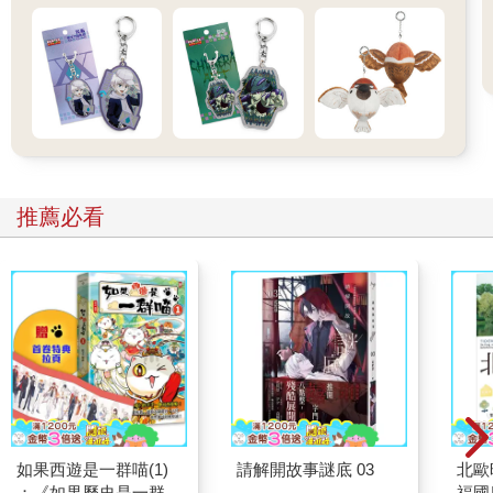
推薦必看
如果西遊是一群喵(1)
請解開故事謎底 03
北歐
：《如果歷史是一群
福國