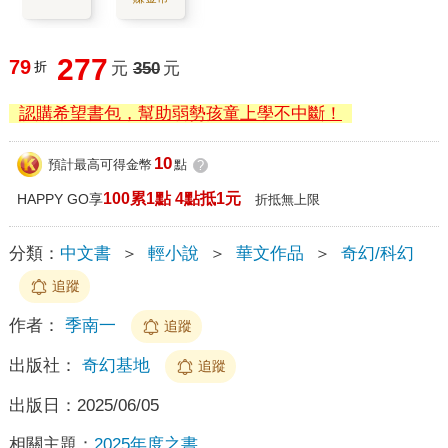
277
79
折
元
350
元
認購希望書包，幫助弱勢孩童上學不中斷！
10
預計最高可得金幣
點
?
100累1點 4點抵1元
HAPPY GO享
折抵無上限
分類：
中文書
＞
輕小說
＞
華文作品
＞
奇幻/科幻
追蹤
作者：
季南一
追蹤
出版社：
奇幻基地
追蹤
出版日：
2025/06/05
相關主題：
2025年度之書