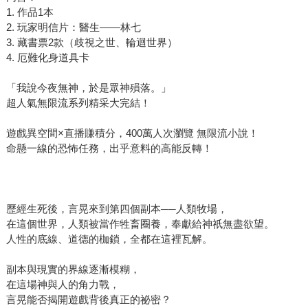
1. 作品1本
2. 玩家明信片：醫生——林七
3. 藏書票2款（歧視之世、輪迴世界）
4. 厄難化身道具卡
「我說今夜無神，於是眾神殞落。」
超人氣無限流系列精采大完結！
遊戲異空間×直播賺積分，400萬人次瀏覽 無限流小說！
命懸一線的恐怖任務，出乎意料的高能反轉！
歷經生死後，言晃來到第四個副本──人類牧場，
在這個世界，人類被當作牲畜圈養，奉獻給神祇無盡欲望。
人性的底線、道德的枷鎖，全都在這裡瓦解。
副本與現實的界線逐漸模糊，
在這場神與人的角力戰，
言晃能否揭開遊戲背後真正的祕密？