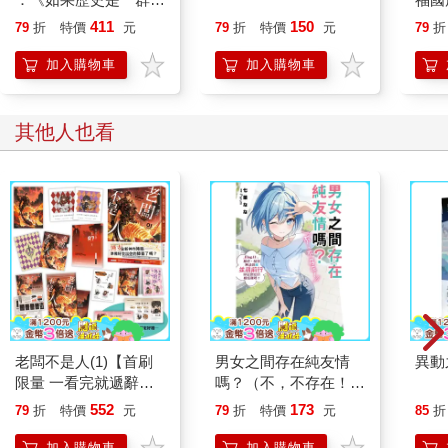
喵》作者最新力作，附
411
150
79
折
特價
元
79
折
特價
元
79
折
【首卷特典】拉頁
加入購物車
加入購物車
其他人也看
老闆不是人(1)【首刷
男女之間存在純友情
異動
限量 一看完就遞辭呈
嗎？（不，不存在！）
版】：護玄全新神作降
Flag 11. 那麼，就算無
552
173
79
折
特價
元
79
折
特價
元
85
折
臨！數也數不完的歡樂
法與我並肩前行，你還
吐槽 × 熱血戰鬥！
會繼續相信我嗎？
加入購物車
加入購物車