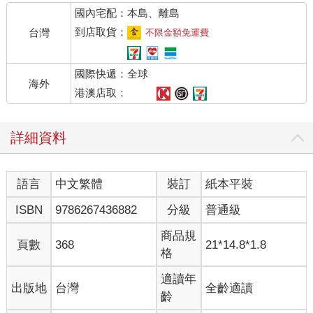
國內宅配：本島、離島
到店取貨：
台灣
不限金額免運費
國際快遞：全球
海外
港澳店取：
詳細資料
語言
中文繁體
裝訂
紙本平裝
ISBN
9786267436882
分級
普通級
商品規
頁數
368
21*14.8*1.8
格
適讀年
出版地
台灣
全齡適讀
齡