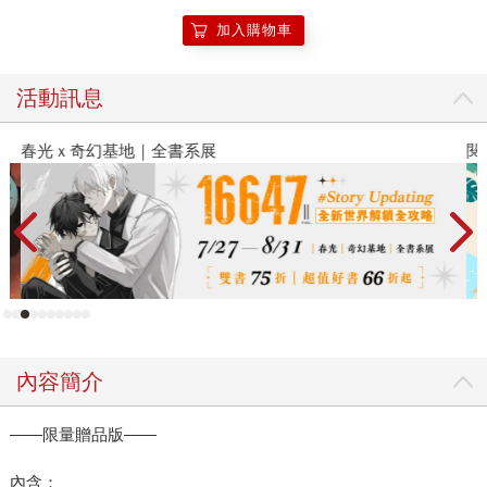
加入購物車
活動訊息
春光ｘ奇幻基地｜全書系展
閱
內容簡介
——限量贈品版——
內含：