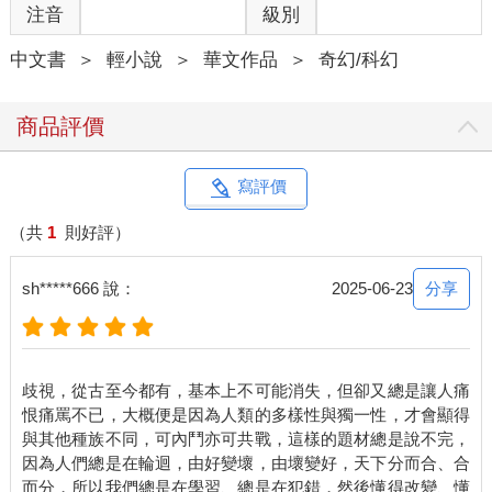
注音
級別
中文書
＞
輕小說
＞
華文作品
＞
奇幻/科幻
商品評價
寫評價
（共
1
則好評）
分享
sh*****666 說：
2025-06-23
歧視，從古至今都有，基本上不可能消失，但卻又總是讓人痛
恨痛罵不已，大概便是因為人類的多樣性與獨一性，才會顯得
與其他種族不同，可內鬥亦可共戰，這樣的題材總是說不完，
因為人們總是在輪迴，由好變壞，由壞變好，天下分而合、合
而分，所以我們總是在學習、總是在犯錯，然後懂得改變、懂