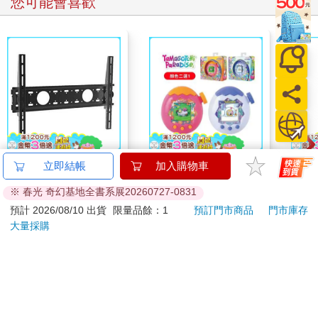
您可能會喜歡
40－70吋通用壁掛架
Tamagotchi 塔麻歌子
IM
立即結帳
加入購物車
AW－410
塔麻可吉 電子寵物 樂
(50
※ 春光 奇幻基地全書系展20260727-0831
園系列（熱帶橙果／極
IMC
450
1850
特價
元
特價
元
特價
地冰雪）
預計 2026/08/10 出貨
限量品餘：1
預訂門市商品
門市庫存
大量採購
加入購物車
加入購物車
訂購/退換貨須知
加入金石堂 LINE 官方帳號『完成綁定』，隨時掌握出貨動