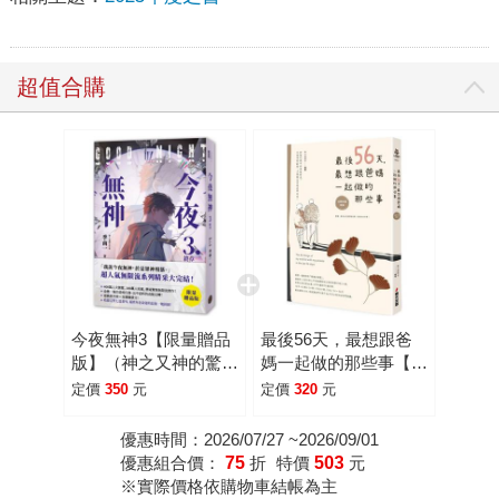
超值合購
今夜無神3【限量贈品
最後56天，最想跟爸
版】（神之又神的驚人
媽一起做的那些事【全
轉折，400萬人大呼過
新封面改版】
定價
350
元
定價
320
元
癮的無限流小說！高潮
迭起大完結！）
優惠時間：2026/07/27 ~2026/09/01
優惠組合價：
75
折
特價
503
元
※實際價格依購物車結帳為主