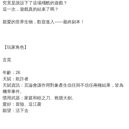
究竟是誰設下了這場殘酷的遊戲？
這一次，遊戲真的結束了嗎？
親愛的世界生物，歡迎進入——最終副本！
【玩家角色】
言晃
年齡：26
天賦：欺詐者
天賦資訊：言論會讓作用對象產生信任與不信任兩種結果，皆為
機率事件。
慣用武器：家庭和睦之刀、救贖大劍。
愛好：冒險、逗江蘿
願望：活下去