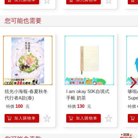
您可能也需要
炫光小海報-春夏秋冬
I am okay 50K自填式
哆啦
代行者A款(春)
手帳 奶茶
Sup
遊卡
100
130
特價
元
特價
元
特價
加入購物車
加入購物車