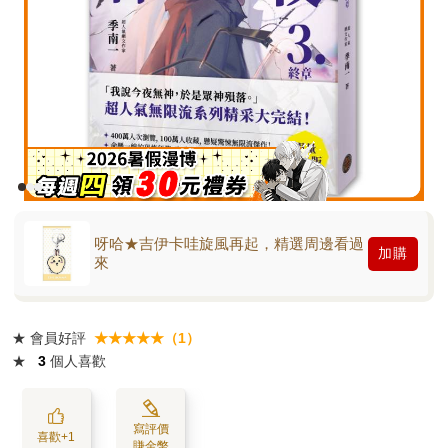
呀哈★吉伊卡哇旋風再起，精選周邊看過
加購
來
★
會員好評
★★★★★（1）
★
3
個人喜歡
寫評價
喜歡+1
賺金幣