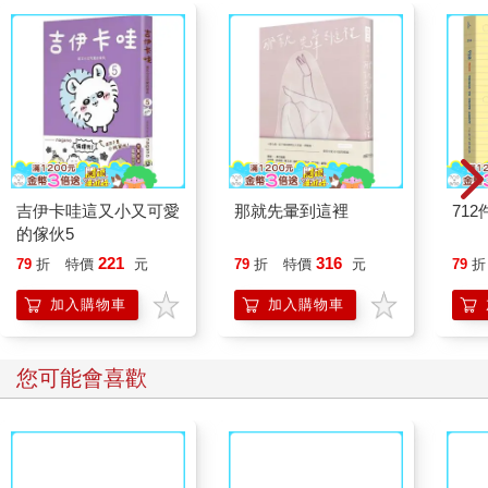
去幫啦，杜書綸是被我拖去的。」
如果不是她硬拖，杜書綸根本不會去幫人做任何事。
S區說大不大，說小不小，但「讀書人」這個名字真的很難不知道
──所謂別人家的小孩。
天才兒童、S區的榮耀，早就能越級唸博適班的天才，偏偏待在家
裡自學， 過度聰明的他，也比一般人思考更多、看清更多事情，
相對地也比較……自私！
他想的也沒錯，學生會的事，無關緊要的他們幹嘛去幫忙？他都
不會想說班上同學在學生會裡可能忙不過來，去幫一下又怎樣！
一本書終結你的拖延症
請解開故事謎底 04
情緒
「拖，盡量拖他出去，我都不知道有這麼多書可以看？每天都關
【漫畫版】：透過「小
把情
在房間裡不知道幹什麼，我有時寧願他出去唱歌、玩樂都好！」
行動」打開大腦的行動
誰都
237
150
79
折
特價
元
79
折
特價
元
79
折
杜媽媽嘆了口氣。
開關，懶人也能變身
「我現在忙著研究AI都來不及了，沒在看書啦！」腳步聲說話聲
「行動派」的37個科
加入購物車
加入購物車
同時傳來，少年三步併作兩步的自二樓奔下。
學方法
聶泓珈看向走下來的人，不自覺的泛起淡淡微笑。
「你是不是又長高了？」她看著走來的男孩，看著他的視線越來
其他人也買
越高了。
杜書綸不客氣的直接從她手裡拿過杯子，一口喝掉大半杯麥茶，
「應該是喔，我腳一直在痛。」
半年內抽高了十公分，這成長速度讓他睡覺都不舒服。
「我們可放心了，之前多怕他一直就那麼矮！」杜媽媽喜笑顏