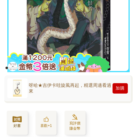
呀哈★吉伊卡哇旋風再起，精選周邊看過
加購
來
寫評價
好書
喜歡+1
賺金幣