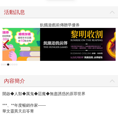
活動訊息
飢餓遊戲前傳贈早優券
教
內容簡介
開啟◆人類◆厲鬼◆惡魔◆無盡誘惑的原罪世界
***、**年度暢銷作家——
華文靈異天后笭菁