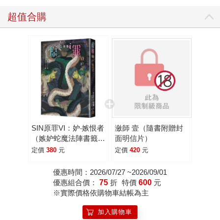
超值合購
SIN原罪VI：妒‧嫉恨者
瀲師 壹（隨書附贈封
（嫉妒蛇魔法陣書籤
面明信片）
版）（華文靈異天后笭
定價
380
元
定價
420
元
菁原罪系列、山米
Sammixyz繪製封面、
優惠時間：2026/07/27 ~2026/09/01
原罪世界無盡誘惑開
優惠組合價：
75
折
特價
600
元
啟）
※實際價格依購物車結帳為主
加入購物車