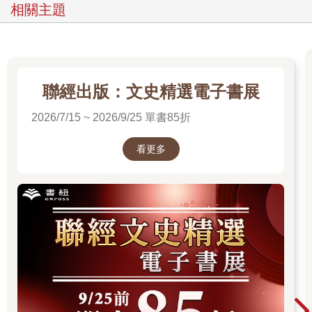
樣的岩漿橘，但是──他現在沒有召喚任何惡魔；也沒許……願
相關主題
啊……
「我剛剛沒有許願！我沒畫陣沒放祭品，沒求哪位惡魔！」杜書
綸驚恐的自言自語，對著地板上那一圈焦黑解釋著，「我只是希
望不要再發生……等等，不是，這不是許願──天哪！是為什麼要
──」
聯經出版：文史精選電子書展
他看著泛著橘光的魔法陣，怠惰事件已經結束了，一切都恢復正
常了，而且惡魔之書在他手上，還有誰會召喚惡魔？該不會真的
2026/7/15 ~ 2026/9/25 單書85折
有多版本吧？
「到底是──」杜書綸極度不安的望著那個陣法，可是怎麼有哪邊
看更多
怪怪的？
怠惰的魔法陣他當然還記得，他可是過目不忘的人，當初就是隨
便幾筆就奏效了，可是現在地板這個烙印的焦黑魔法陣卻相當複
雜，根本不一樣！
「怎麼可能……我總不可能半夜起來夢遊，在這裡畫新的召喚陣
吧？」
他煩燥的亂搓頭髮，這絕對不可能，因為召喚陣的位置是重疊
的，而且現在正產出能量，他完全可以感受到！
杜書綸一把將地毯全部移開，起身認真的由上方再端詳了一次。
「怎麼可能……」
他意識的瞬間，一股寒意從背脊涼到了腳底，跟著打了個寒顫！