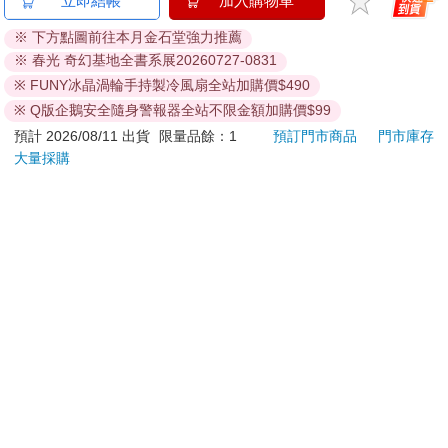
立即結帳
加入購物車
淨；直到幾週前，貝爾菲格以科研基金會理事長的身分風光出
限定版 BD
場，還把那裹著水泥塊的腐屍，硬生生從地底拉出來，再將屍體
※ 下方點圖前往本月金石堂強力推薦
888
490
摔在學生集會場地中。
特價
元
特價
元
特價
※ 春光 奇幻基地全書系展20260727-0831
當初羅菈琳失蹤後，他們兩個就被叫去問過話了；現在屍體出現
※ FUNY冰晶渦輪手持製冷風扇全站加購價$490
加入購物車
加入購物車
了，他們又被叫一輪。
※ Q版企鵝安全隨身警報器全站不限金額加購價$99
那位老師只是拍拍他們的肩頭，然後交代他們小心點，別太晚回
預計 2026/08/11 出貨
限量品餘：1
預訂門市商品
門市庫存
去就走了。
訂購/退換貨須知
大量採購
「虧你說得出口！反正知道什麼，我們就回答什麼就好了。」聶
泓珈不安的模彷他的語氣，「我們要是被分開偵訊，我都不知道
能不能堅持！」
加入金石堂 LINE 官方帳號『完成綁定』，隨時掌握出貨動
「放心，才不會有那麼一天！」杜書綸自信的微笑，「妳覺得武
態：
警官不知道那個貪財老師發生了什麼事？」
武警官，是特別調查小組的警官，專門負責無法以科學解釋的案
件。
是啊，他知道，那晚操場上煞氣多重，厲鬼處處，甚至連死亡的
人都還在渴求著錢財，而詐騙集團的成員，個個身首異處。
武警官的確會幫他們打掩護的。
提醒您！！
路過穿堂，他們班科展第一的消息還是貼在了上面，支援科展的
金石堂及銀行均不會請您操作ATM! 如接獲電話要求您前往
基金會刻意訂做了一個超大面錦旗，就掛在穿堂裡！對外說法是
ATM提款機，請不要聽從指示，以免受騙上當！
讓大家知道，在眾多人選擇懶散過日子的那段時間，還是有學生
積極努力的研發各種物品，最終獲得優異的成績。
退換貨須知：