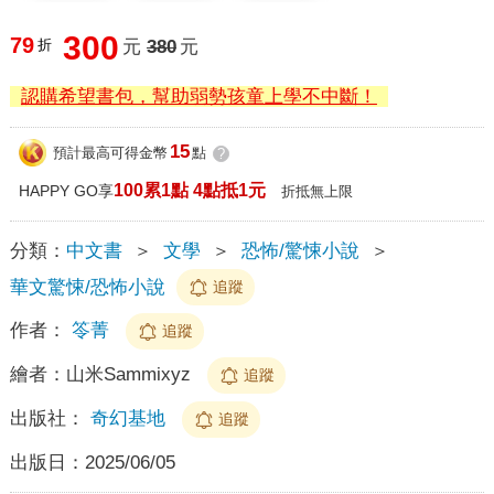
300
79
折
元
380
元
認購希望書包，幫助弱勢孩童上學不中斷！
15
預計最高可得金幣
點
?
100累1點 4點抵1元
HAPPY GO享
折抵無上限
分類：
中文書
＞
文學
＞
恐怖/驚悚小說
＞
華文驚悚/恐怖小說
追蹤
作者：
笭菁
追蹤
繪者：
山米Sammixyz
追蹤
出版社：
奇幻基地
追蹤
出版日：
2025/06/05