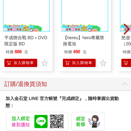
開，「說不定有機會跟珈珈一樣高呢！」
「我一陣子沒量了，不知道有沒有再長！」聶泓珈倒是沒成長
痛。
「妳都要一百八十公分了，可以不要再長了，分我一點吧！」杜
書綸將背包背妥。「走吧！出門！」
吉伊卡哇這又小又可愛
那就先暈到這裡
71
「晚上會回來吃飯吧？」
的傢伙5
「會啦，就去搬幾張椅子而已！」男孩出門前，帶著不情願的頭
疼唸著。
221
316
79
折
特價
元
79
折
特價
元
79
折
加入購物車
加入購物車
※※※※※※※※※※※※※※※※※※※※※※※※※※※※※※※※
「聶泓珈！杜書綸！」迎面走來某位他們不太熟悉的老師，「今
您可能也需要
天週六啊，你們來學校做什麼？」
「老師好，我們是來幫忙場佈的！學生會不是準備了生涯分享？
學長學姐會陸續回來分享大學生活的，我們來幫同學的忙！」聶
泓珈邊說比劃了自己的身高優勢。
「啊啊，對對！你們班……李百欣跟婁承穎都是學生會的嘛！」
老師這才反應過來，接著用一種複雜的眼神看著他們，「你們兩
個最近還好吧？累的話，隨時可以找導師或是輔導室幫忙。」
聶泓珈當下一怔，悄悄緊張的握了拳。