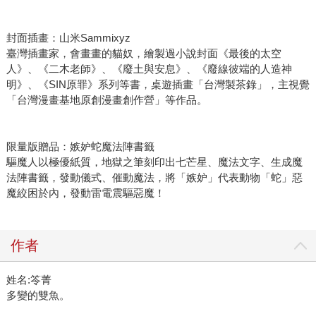
封面插畫：山米Sammixyz
臺灣插畫家，會畫畫的貓奴，繪製過小說封面《最後的太空
人》、《二木老師》、《廢土與安息》、《廢線彼端的人造神
明》、《SIN原罪》系列等書，桌遊插畫「台灣製茶錄」，主視覺
「台灣漫畫基地原創漫畫創作營」等作品。
限量版贈品：嫉妒蛇魔法陣書籤
驅魔人以極優紙質，地獄之筆刻印出七芒星、魔法文字、生成魔
法陣書籤，發動儀式、催動魔法，將「嫉妒」代表動物「蛇」惡
魔絞困於內，發動雷電震驅惡魔！
作者
姓名:笭菁
多變的雙魚。