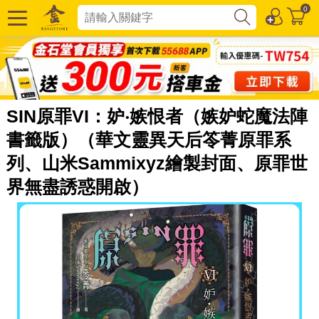
0
SIN原罪VI：妒‧嫉恨者（嫉妒蛇魔法陣
書籤版）（華文靈異天后笭菁原罪系
列、山米Sammixyz繪製封面、原罪世
界無盡誘惑開啟）