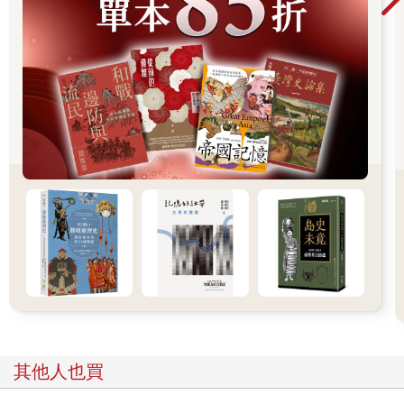
有什麼東西又被啟動了嗎？有誰召喚了惡魔……或是，有惡魔又
爬出來了！
他立即旋身衝回書桌邊，打開暗屜，把他藏起來的惡魔之書取
出，認真的翻閱著對應的魔法陣圖，這是……是……誰？
他們所居住的S區，屬於國家的偏僻地帶，但是步調悠閒緩慢、民
風淳樸，可近來出現了好多跟惡魔有關的事件，與其說是有人召
喚惡魔完成心願，不如說是每人內心深處的渴望，召喚了相對應
的惡魔前來！
七原罪，每一樣都是人類原始的欲望，現在只剩下嫉妒跟傲慢。
是哪個？利維坦還是路西法？
媽呀！他心藏都快跳出來了，如果是路西法，那不是完蛋嗎？惡
魔之王……有人在收集什麼卡牌嗎？每一個惡魔都收集齊了，然
後會發生什麼事？
「書綸！珈珈來了！」
樓下母親的叫喚聲讓他將手裡的惡魔之書滑落，在地板上發出叩
咚的聲響。
一樓的少女抬起頭，有點凝重的看著發出聲音的天花板，她之前
都沒注意到，書綸家的天花板怎麼……有種詭異的壓迫感。
推薦必看
「今天星期六，你們還要去學校啊？」杜媽倒了杯麥茶遞給她。
「去幫忙場佈而已，義務的。」聶泓珈尷尬的笑了笑，「是我想