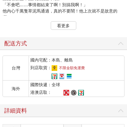
「不會吧……事情都結束了啊！別搞我啊！」
他內心千萬隻草泥馬通過，真的不要鬧！他上次就不是故意的
啊！
他只是剛好拿到「惡魔之書」、剛好不想交出去，剛好試著想畫
看更多
畫看召喚惡魔的陣法有多簡單，結果剛好踩到坑好嗎？他又不是
傻子，無緣無故召喚惡魔做什麼？所以他一開始就沒打算把召喚
陣完整畫好的！
配送方式
誰知道他剛好選到了「怠惰」的咒陣！這咒法的陷阱就是：懶到
只要隨便畫某幾個元素就成立了！他哪會知道！
國內宅配：本島、離島
「怠惰」的惡魔貝爾菲格被召喚而出，加強了人們偷懶跟躺平的
想法，他們整個S區的人們變得懶散，因為如此發生了許多事件，
到店取貨：
台灣
不限金額免運費
社會運行幾乎面臨停擺……即使現在解決了，但很多人彷彿被觸
發了「偷懶」的開關，認為懶散過一天也是一天，何必兢兢業業
國際快遞：全球
的過生活？
海外
所以整個社區的運作並沒有辦法恢復從前，一樣有店沒開、或是
港澳店取：
開得晚但收得早，許多人不再勤勞，投機躲懶的事件頻出，因此
仍舊有許多零星事故。
詳細資料
那是他的錯，他承認。
但他只敢一個人關在房間裡承認，他不敢跟任何人說：他早就拿
到了惡魔之書，還不小心召喚出怠惰的惡魔。