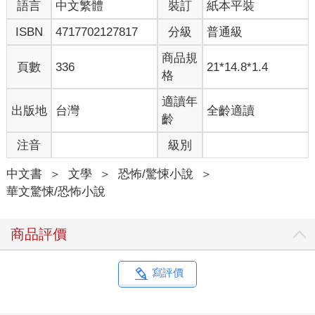
語言
中文繁體
裝訂
紙本平裝
惡魔之書，據說是惡魔故意放在人界流傳的書本，裡面記載了各
種咒法，以滿足人類的慾望，不管你想要什麼願望，照著那本書
ISBN
4717702127817
分級
普通級
可能都能實現──只是以惡魔的方式實現。
之前就發生過許多詭異的事件，都是有人為了滿足願望，使用了
商品規
頁數
336
21*14.8*1.4
那本書裡的咒法。
格
「我知道惡魔不死不滅，但我以為事情結束了啊！」杜書綸都快
給地毯跪下了，「我拜託各位惡魔大人了，就放過我吧！我跟珈
適讀年
出版地
台灣
全齡適讀
珈現在也不好過，因為貝爾菲格大人把之前那個貪汙老師的屍體
齡
挖出來了，我們已經做過好幾次筆錄了！」
注音
級別
他很想跪拜，但深怕一不小心成了惡魔信徒，誰叫跟惡魔扯上的
事好像處處是陷阱！這分寸之間也太難拿捏了。
中文書
＞
文學
＞
恐怖/驚悚小說
＞
說時遲那時快，一陣煙竟從地毯下冒了出來，硫磺味跟著竄出，
華文驚悚/恐怖小說
杜書綸當場愣在原地──這又是在做什麼？
他嚇得回身從書桌上拿下了一把刀，那是能殺惡魔的惡魔之刃，
不是什麼聖水聖刀，惡魔界自己的武器，他們互相打架時用得著
商品評價
的。
伸出的手無法克制的發抖，如果珈珈在就好……不，珈珈在的
話，他會先完蛋。
寫評價
以刀尖揭起地毯一角，木質地板上果然再度泛出了微微橘光，地
獄之火灼燒出魔法陣，之前有人召喚惡魔時，魔法陣也會出現這