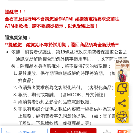
「還好，我們就是配合警方調查。」杜書綸主動上前，他知道珈
珈不適應面對這些事，「羅老師的事我們也就只知道那些，那時
我們也只是找她問事情而已，平時都沒有交集啊！反正知道什
哆啦A夢大臉娃娃
卡達CARAN D'ACHE
NE
麼，我們就回答什麼就好了。」
Supercard拉繩造型悠
849 Paul Smith 自動鉛
約筆
聶泓珈低著頭，沒有做任何回應，這種事交給杜書綸就對了，他
遊卡【受託代銷】
筆 ED.5 條紋銀
499
2560
特價
元
特價
元
特價
總能說謊說得面不改色。
羅菈琳老師，是學校的一位英文老師，除了教課外，還身兼活動
加入購物車
加入購物車
組組長的職務，因此校內所有活動都由她一手操辦，也是之前禮
堂重建的主要負責人。
她深受學生愛戴，但是卻利用各種假帳，將學校公款中飽私囊，
您可能會喜歡
被他們發現後，更是打算殺人滅口！彼時學校大禮堂正在重建，
老師跟黑道勾結，打算把他們兩個都扔進工地的水泥裡封起來，
這樣就萬無一失了。
結果羅菈琳老師不知道，那時有許多因被詐騙而死的亡者心有不
【hereu】hero專屬替
悠遊
甘，加上貪婪惡魔的蠱毒，每個人、每個亡靈都為錢殺紅了眼，
換電池
（2
人殺人、鬼也殺人，大家都想從對方身上拿到更多的錢……人與
亡靈在他們學校的操場展開一場貪得無厭的的屠殺，最後的大贏
家，卻是瑪門。
但也是瑪門大人，從羅菈琳手上救下了他們兩個，羅老師自己則
摔入了下方的水泥中，成為禮堂的一部分，靈魂則被瑪門吃乾抹
平成狸合戰 BD＋DVD