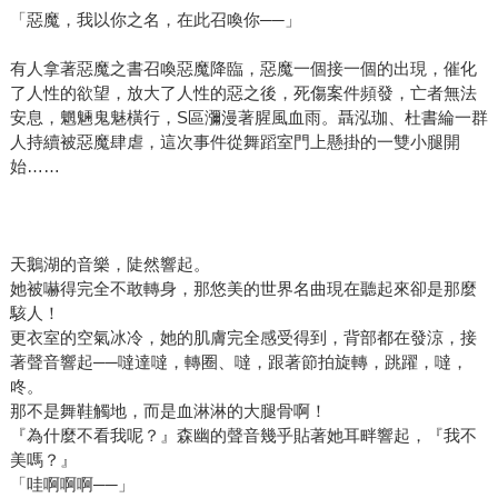
「惡魔，我以你之名，在此召喚你──」
有人拿著惡魔之書召喚惡魔降臨，惡魔一個接一個的出現，催化
了人性的欲望，放大了人性的惡之後，死傷案件頻發，亡者無法
安息，魍魎鬼魅橫行，S區瀰漫著腥風血雨。聶泓珈、杜書綸一群
人持續被惡魔肆虐，這次事件從舞蹈室門上懸掛的一雙小腿開
始……
天鵝湖的音樂，陡然響起。
她被嚇得完全不敢轉身，那悠美的世界名曲現在聽起來卻是那麼
駭人！
更衣室的空氣冰冷，她的肌膚完全感受得到，背部都在發涼，接
著聲音響起──噠達噠，轉圈、噠，跟著節拍旋轉，跳躍，噠，
咚。
那不是舞鞋觸地，而是血淋淋的大腿骨啊！
『為什麼不看我呢？』森幽的聲音幾乎貼著她耳畔響起，『我不
美嗎？』
「哇啊啊啊──」