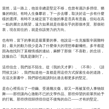
當然，這一路上，他並非總是堅定不移，也曾有過許多徬徨、猶
豫的時刻。有時人生像攀岩，下一步去哪，取決於這一步有什麼
樣的選擇。有時不太確定當下在做的事是否具有意義，但站在高
一點的層次去眺望，遠方如果就是你最在乎的那個本質、那個初
衷，現在前往的，就是你該努力的方向。
也有時，當下的事就是最重要的事。他說這一生克服艱辛困難時
刻，最大的動力很少是為了什麼偉大的理想奉獻犧牲。多半都是
因為他找到了某種情感的連結，麻醉了那個「不喜歡」的念頭，
說服自己「我真是賺到了」。
這些信念，我們並不陌生。從《我的天才夢》、《不乖》、《請
問侯文詠》，我們知道他一直都是用這些方式探索生命的道路，
在這次新書中，我們卻也能讀到比過去都更多的堅定。
是在心裡長出了一些繭、受過幾次傷，卻又一再被某些人事物鼓
舞——那些讓內心激動不已的文學作品、那些仰望的前輩所給予
的打氣、那些徬徨歸徬徨但從不後悔的自己——才有的堅定。