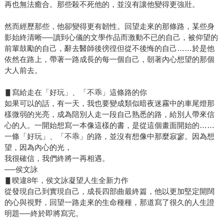
再也無法癒合。那些殺不死他的，並沒有讓他變得更強壯。
然而經歷那些，他卻變得更有韌性。回望走來的那條路，某些身
影始終清晰──讀到心儀的文學作品而激動不已的自己，被仰望的
前輩鼓勵的自己，辭去醫師後徬徨但從不後悔的自己……於是他
依然在路上，帶著一路成長的每一個自己，朝著內心想望的那個
大人前去。
▋寫給走在「好玩」、「不乖」這條路的你
如果可以的話，有一天，我也要變成類似暗夜迷霧中的車尾燈那
樣微弱的光亮，成為陪別人走一段自己熟悉的路，給別人帶來信
心的人。一開始想寫一本像這樣的書，是從這個畫面開始的……
一條「好玩」、「不乖」的路，並沒有想像中那麼寂寥。因為想
望，因為內心的光，
我很確信，我們終將一再相遇。
──侯文詠
▋暌違8年，侯文詠凝望人生全新力作
從發現自己到實現自己，成長四部曲最終篇，他以更加堅定開闊
的心與視野，回望一路走來的生命種種，那道寫了很久的人生證
明題──終於即將寫完。