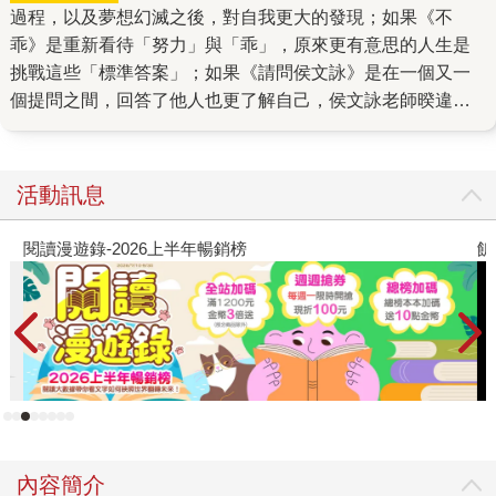
過程，以及夢想幻滅之後，對自我更大的發現；如果《不
乖》是重新看待「努力」與「乖」，原來更有意思的人生是
挑戰這些「標準答案」；如果《請問侯文詠》是在一個又一
個提問之間，回答了他人也更了解自己，侯文詠老師暌違八
年的新作《變成自己想望的大人》，便是在經過發現、挑
戰、了解之後，終於迎來的成長四部曲最終篇——實現自
己。 熟悉侯老師作品的讀者，必然能從《變成自己想望的大
活動訊息
人》中感受到這條成長的脈絡。 很早以前，他就學會把事情
分作「努力的」與「好玩的」。從論文到作文，當醫生到當
閱讀漫遊錄-2026上半年暢銷榜
飢
作家，努力做的事得到了可以想見結果的人生，但因為「好
玩」而開始的寫作，卻讓他又去當了編劇、製作人、演講
者、主持人、網路公司創辦人⋯⋯開展出預料之外的生命歷
程。 當然，這一路上，他並非總是堅定不移，也曾有過許多
徬徨、猶豫的時刻。有時人生像攀岩，下一步去哪，取決於
這一步有什麼樣的選擇。有時不太確定當下在做的事是否具
有意義，但站在高一點的層次去眺望，遠方如果就是你最在
乎的那個本質、那個初衷，現在前往的，就是你該努力的方
內容簡介
向。 也有時，當下的事就是最重要的事。他說這一生克服艱