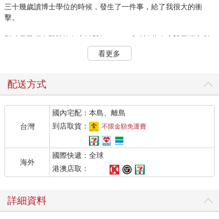
三十幾歲讀博士學位的時候，發生了一件事，給了我很大的衝
擊。
那時我已經在醫院擔任主治醫師了，一邊攻讀著臨床醫學研究所
的博士學位，一邊還出版了《大醫院小醫師》、《淘氣故事集》
看更多
等文學作品，在不同的領域疲於奔命。
在此之前，我已經修完了課程，通過了博士班的資格考試。緊接
著就是提出口試論文。根據學校的要求，我至少必須發表兩篇研
配送方式
究論文在相關領域排名前二十名的醫學期刊上，才能正式提出相
關的博士論文口試的申請。
國內宅配：本島、離島
儘管我已經在實驗室做了幾年的研究了，校方規定的那兩篇研究
報告，卻變成了關鍵的瓶頸。在這之前，我已經在歐洲重量級的
到店取貨：
台灣
不限金額免運費
醫學期刊上刊登了一篇研究論文，但我的下一篇論文，卻屢屢被
退稿。
國際快遞：全球
那時候，只要一忙完醫院的工作之後，就想辦法再挪出更多的時
海外
間，進實驗室努力地做實驗。 儘管如此，我的研究報告，還是不
港澳店取：
斷地被不同期刊的審稿者挑剔、甚至直接退稿。儘管蠟燭兩頭
燒，但我催促自己投注更多的時間與心力，努力做更多實驗。無
詳細資料
奈，投出去的論文一直在碰壁。
醫學研究的論文，大致上可以分兩種。一種是原創性十足的。另