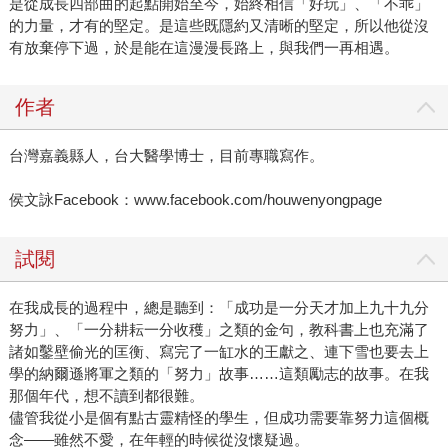
是從成長四部曲的起點開始至今，始終相信「好玩」、「不乖」
的力量，才有的堅定。是這些既隱約又清晰的堅定，所以他從沒
有放棄停下過，於是能在這漫漫長路上，與我們一再相遇。
作者
台灣嘉義縣人，台大醫學博士，目前專職寫作。
侯文詠Facebook：www.facebook.com/houwenyongpage
試閱
在我成長的過程中，總是聽到：「成功是一分天才加上九十九分
努力」、「一分耕耘一分收穫」之類的金句，教科書上也充滿了
諸如鑿壁偷光的匡衡、寫完了一缸水的王獻之、連下雪也要去上
學的納爾遜將軍之類的「努力」故事……這類勵志的故事。在我
那個年代，想不讀到都很難。
儘管我從小是個有點古靈精怪的學生，但成功需要靠努力這個概
念——雖然不愛，在年輕的時候從沒懷疑過。