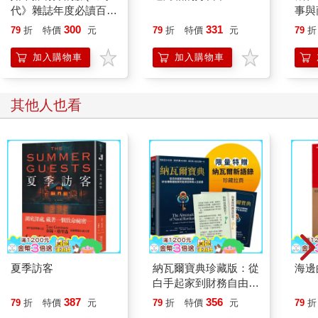
代》雜誌年度必讀百大
事與
隨著時間過往，需要「努力」的事越來越多，「好玩」的事越來
書單)
找甲
300
331
79
折
特價
元
79
折
特價
元
79
折
越少。學數學時，數學老師先在黑板寫下公式，讓大家先把公式
背起來。背完之後，再找出題目來，示範如何套公式解題。老師
加入購物車
加入購物車
說，不會就背起來，背不起來就吃下去。接下來就是不斷的練習
題。不只這些，還有國文、英文、歷史、地理、生物、理化……
總之，一切的一切，都是為了在考卷上寫下標準答案。
其他人也看
誰能寫下越多的標準答案，就能夠優先選擇想要的學校與科系。
那時候流行一種叫「蝸牛升學」的桌遊。具體的玩法就是蝸牛背
上一個@型的迴圈，每個人從出生玩起，擲骰子一路前進，根據
骰子上的點數，從幼稚園一路進進退退，慢慢從小學、中學、高
中一路升學……最先取得博士學位的人，就是優勝者。印象中，
另外還有一首跟蝸牛有關的歌。
不只考卷有答案，人生的前途、身分地位、成就高低，也都有清
楚的方向和目標。世界是穩定、自給自足的。
一切的努力，都是為了爭取那個努力能達到的目標。
夏季訪客
納瓦爾寶典珍藏版：從
海邊
高中之後，「好玩」的世界，差不多已經完全被「努力」的世界
白手起家到財務自由，
打趴，癱在牆角奄奄一息了。從鬧鐘一響，睜開眼睛開始，到處
矽谷傳奇創投家的投資
387
356
79
折
特價
元
79
折
特價
元
79
折
都是「努力」、「奮鬥」的最前線，金戈鐵馬、呼嘯馳騁。
哲學與人生智慧