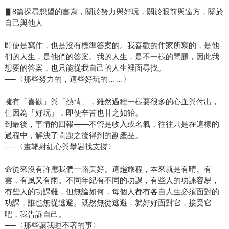
▋8篇探尋想望的書寫，關於努力與好玩，關於眼前與遠方，關於
自己與他人
即使是寫作，也是沒有標準答案的。我喜歡的作家所寫的，是他
們的人生，是他們的答案。我的人生，是不一樣的問題，因此我
想要的答案，也只能從我自己的人生裡面尋找。
──〈那些努力的，這些好玩的……〉
擁有「喜歡」與「熱情」，雖然過程一樣要很多的心血與付出，
但因為「好玩」，即便辛苦也甘之如飴。
到最後，事情的回報——不管是收入或名氣，往往只是在這樣的
過程中，解決了問題之後得到的副產品。
──〈畫靶射紅心與攀岩找支撐〉
命從來沒有許應我們一路美好。這趟旅程，本來就是有晴、有
雲，有風又有雨。不同年紀有不同的功課，有些人的功課容易，
有些人的功課難，但無論如何，每個人都有各自人生必須面對的
功課，誰也無從逃避。既然無從逃避，就好好面對它，接受它
吧，我告訴自己。
──〈那些讓我睡不著的事〉