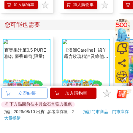
讀書、做測驗卷、檢討、考試、檢討、讀書、做測驗卷、檢討、
加入購物車
加入購物車
努力。努力。努力……
「好玩」的作文，變成了我稍稍能喘口氣的避風港。
我像是帶著小三出門怕碰到狗仔那種做壞事的心情，偷偷摸摸又
您可能也需要
無法自抑地閱讀從琦君、張曉風，到黃春明、白先勇、余光中、
楊牧、瘂弦、鄭愁予……這些前輩作家的作品。
忽然想起/但傷感是微微的了/如遠去的船/船邊的水紋……（〈水
紋〉夐虹）
工作、散步、向壞人致敬，微笑和不朽/為生存而生存，為看雲而
看雲/厚著臉皮占地球的一部分……(〈深淵〉瘂弦)
這次我離開你，是風，是雨，是夜晚/你笑了笑，我擺一擺手/一條
寂寞的路便展向兩頭了/念此際你已回到濱河的家居/想你在梳理長
髮或是濕了的外衣/而我風雨的歸程還正長……（〈賦別〉鄭愁
予）
第一次讀到這些句子，那種真摯的情意、勁爆的創意，以及內心
百樂果汁筆0.5 PURE
【澳洲Careline】綿羊
日本
立即結帳
加入購物車
相對呼應的渴望、震撼、炫目……到現在， 我都還能清清楚楚地
聯名 麝香葡萄(限量)
霜含玫瑰精油及維他命
Pi
※ 下方點圖前往本月金石堂強力推薦
感受到。
E-6入組 100ml/瓶
腋下
38
799
84
折
特價
元
17
折
特價
元
6
折
PI
我也說不上來為什麼，但似乎只有在那個世界裡，我覺得自己真
預計 2026/08/10 出貨
參考庫存量：2
預訂門市商品
門市庫存
毛量
真實實地存在。
大量採購
加入購物車
加入購物車
仕女
刮腋
矛盾的是，這種真實存在的感覺。在我所存在的另外一個「努