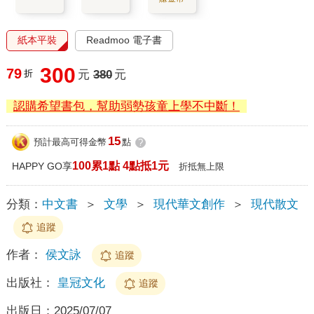
紙本平裝
Readmoo 電子書
300
79
折
元
380
元
認購希望書包，幫助弱勢孩童上學不中斷！
15
預計最高可得金幣
點
?
100累1點 4點抵1元
HAPPY GO享
折抵無上限
分類：
中文書
＞
文學
＞
現代華文創作
＞
現代散文
追蹤
作者：
侯文詠
追蹤
出版社：
皇冠文化
追蹤
出版日：
2025/07/07