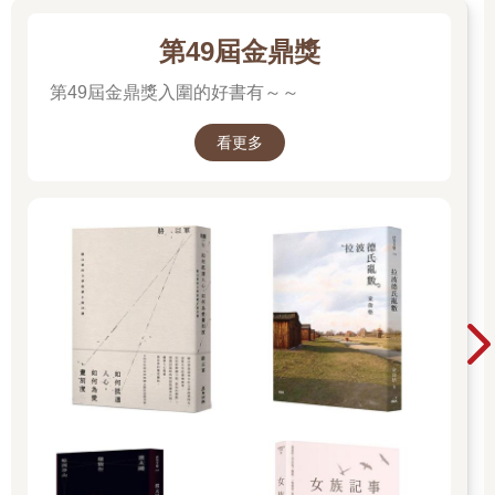
過程，可能會發現、或者發生什麼。
那個時代沒有網路、沒有手機、更沒有電子遊戲。無聊占據了我
第49屆金鼎獎
大部分的生活。所以，作為一個小孩，我得想盡辦法去找好玩的
事情。從灌蚱蜢、拿橡皮圈瞄準紗窗上的蒼蠅（以維持環境衛生
第49屆金鼎獎入圍的好書有～～
為名）、觀察蚊子的飛行，故意弄走行列中的幾隻螞蟻，看牠們
多久才開始反應，到站到樹枝上試試走多遠樹枝才會斷掉……每
看更多
天出門前，我就想著到處找看看有沒有什麼新的樂趣。
所謂的「努力」，這樣的事，要到了我讀了小學一年級之後才開
始出現的。
我從小學一年級就顯現考試的才華，總是全部學科考滿分五百
分。還記得有一次考試前一天下午放溫書假，我在街上玩耍。老
師看到我，隨手抓一把商店裡的糖果塞到我手裡，對我說：「你
趕快回家吧。要不然同學看到你都沒努力就考第一名，一定會很
不平衡。」
我不排斥努力。對我來說，設定一個目標，用最有效率的方式完
成，如果只花一點點時間就可以被老師稱讚，還得到同學的認
同、尊敬，相當划算。
小學三年級，我開始學習寫作文。當時老師是這樣教的。他說：
作文要分三段（隨著我們程度變好，接著也有四段的格式）。
以「珍惜光陰」這個題目為例。第一段開始先破題。破題的意思