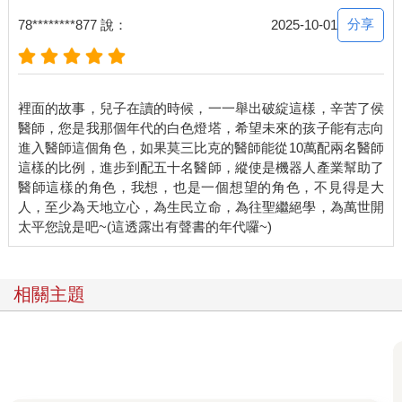
種KPI的考量，希望——或暗示我應該報名去參加這個醫學會，並
分享
78********877 說：
2025-10-01
且在交流觀摩會上張貼海報。所謂的交流觀摩會其實是一個展覽
場，讓研究者張貼自己的海報互相交流。由於是以交流為目的，
所以攤位的申請不需經過任何學術單位的同僚審查。這類的發表
對我的論文與口試申請，一點幫忙也沒有。
裡面的故事，兒子在讀的時候，一一舉出破綻這樣，辛苦了侯
我一心掛念實驗室的進度，加上請假期間，醫院的臨床工作需要
醫師，您是我那個年代的白色燈塔，希望未來的孩子能有志向
找人替代，我對於這個七、八天以上的行程，感覺很勉強。但雅
進入醫師這個角色，如果莫三比克的醫師能從10萬配兩名醫師
麗（親愛的老婆）卻慫恿我去。她認定我與其這樣在實驗室打
這樣的比例，進步到配五十名醫師，縱使是機器人產業幫助了
轉，還不如出去散散心，找一些新的靈感。
醫師這樣的角色，我想，也是一個想望的角色，不見得是大
「再說，我也沒去過維也納——如果你覺得必要的話，我可以把
人，至少為天地立心，為生民立命，為往聖繼絕學，為萬世開
病人都取消，陪你一起去。」
關於故事，大部分的作家都堅信，最重要的法則——把最重要的
對白留在最後面說。雅麗這樣說，完全印證這個說法。
儘管她說得一派輕鬆，儘管我有一千個，一萬個不樂意，但我可
相關主題
以感覺到，我的情勢內外交迫。
這樣的人生，會不會太無聊了？
我從很小就學會把事情分成：一種是努力的、另一種是好玩的。
所謂好玩的事情，並沒有任何目標。純粹就是為了享受那個做的