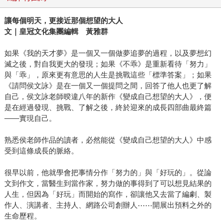
讓每個明天，更接近那個想望的大人
文｜皇冠文化集團編輯 黃雅群
如果《我的天才夢》是一個又一個做夢追夢的過程，以及夢想幻
滅之後，對自我更大的發現；如果《不乖》是重新看待「努力」
與「乖」，原來更有意思的人生是挑戰這些「標準答案」；如果
《請問侯文詠》是在一個又一個提問之間，回答了他人也更了解
自己，侯文詠老師暌違八年的新作《變成自己想望的大人》，便
是在經過發現、挑戰、了解之後，終於迎來的成長四部曲最終篇
——實現自己。
熟悉侯老師作品的讀者，必然能從《變成自己想望的大人》中感
受到這條成長的脈絡。
很早以前，他就學會把事情分作「努力的」與「好玩的」。從論
文到作文，當醫生到當作家，努力做的事得到了可以想見結果的
人生，但因為「好玩」而開始的寫作，卻讓他又去當了編劇、製
作人、演講者、主持人、網路公司創辦人⋯⋯開展出預料之外的
生命歷程。