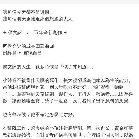
辛困難時刻，最大的動力很少是為了什麼偉大的理想奉獻犧
讓每個今天都不留遺憾，
牲。多半都是因為他找到了某種情感的連結，麻醉了那個
讓每個明天更接近那個想望的大人。
「不喜歡」的念頭，說服自己「我真是賺到了」。 這些信
念，我們並不陌生。從《我的天才夢》、《不乖》、《請問
✦ 侯文詠二○二五年全新創作 ✦
侯文詠》，我們知道他一直都是用這些方式探索生命的道
路，在這次新書中，我們卻也能讀到比過去都更多的堅定。
◤侯文詠的成長四部曲◢
是在心裡長出了一些繭、受過幾次傷，卻又一再被某些人事
最終篇 ✦ 實現自己
物鼓舞——那些讓內心激動不已的文學作品、那些仰望的前
侯文詠的人生，很多時候是「做了才知道」。
輩所給予的打氣、那些徬徨歸徬徨但從不後悔的自己——才
有的堅定。 是從成長四部曲的起點開始至今，始終相信「好
小時候不被當作天賦的寫作，長大後卻成為他賴以為生的能力。
玩」、「不乖」的力量，才有的堅定。是這些既隱約又清晰
當他斜槓醫師與作家，別人說吃力不討好，他卻覺得「賺到
的堅定，所以他從沒有放棄停下過，於是能在這漫漫長路
了」。寫書寫到去當編劇、製作人、主持人、演講者……因為喜
上，與我們一再相遇。
歡，讓他如獲至寶，繞了一點路，反而看到了出乎意料的風景。
也有些時候，他不確定怎麼走才好。
在醫院工作，幫哭喊的小孩注射麻醉劑。第一次創業，資金和夢
想都燃燒殆盡。面對父母的病痛與離世，心裡破了個大洞，以為