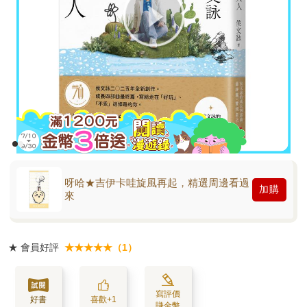
呀哈★吉伊卡哇旋風再起，精選周邊看過
加購
來
★
會員好評
★★★★★（1）
寫評價
好書
喜歡+1
賺金幣