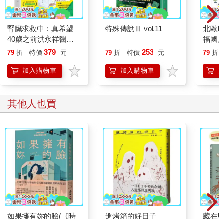
還有一隻名叫八頓將軍的大象，名叫灰和尚的禿鷹……這些歌的
主題曲，一直到這個年紀，整首歌我都還能唱得出來。
腎臟求救中：真希望
特殊傳說Ⅲ vol.11
北歐
通常節目還沒開始，我就守在電視機前等著那些動物上場，只要
40歲之前洪永祥醫師
福國
牠們的主題曲一播放，我就會模仿動物，開派對似的，跟著又唱
就告訴我這些事
又跳。半個小時下來，我總是把自己搞得又喘又累。
379
253
79
折
特價
元
79
折
特價
元
79
折
我開始創造自己想像的冒險故事。寫這些故事很好玩，邊寫邊想
加入購物車
加入購物車
像那些難關、幫助我，阻止我的對手。不到故事寫完，連我自己
都不曉得會有哪些精采的事發生。故事結尾，通常跟我一開始想
像的完全不同，簡直像是我自己也參與了一場探險一樣。這樣寫
其他人也買
作文固然有趣，但似乎前途不怎麼被看好。我記得有一次，我被
派去參加作文比賽，作文比賽的題目是——勇氣。我突發奇想，
完全跳脫三段式的格式，寫了一篇類似的冒險故事，彰顯勇氣的
重要性。結果可想而知，當然是名落孫山外了。
有個老師用一種恨鐵不成鋼的表情看著我，對我說：
「你作文明明還不錯啊，為什麼要寫這些有的沒的。」
很快我就弄明白，只有按照老師所期待的方式寫的，才叫做作
文。不用那個方式寫的就不算作文。作文比賽的時候，寫的如果
不是作文，當然不可能得獎。我驀然發現，原來作文也分兩種，
一種是屬於「好玩」那一國的，另一種是屬於「努力」那一國
的。
如果擁有妳的臉(《時
進烤箱的好日子
藏在