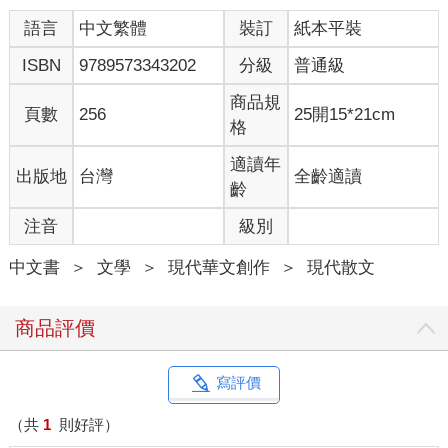
一種是me too型的。當時我在實驗室所做的研究論文——很不幸
語言
中文繁體
裝訂
紙本平裝
地，算不上是什麼原創性十足的題目。
為什麼不做原創性的題目呢？
ISBN
9789573343202
分級
普通級
這牽涉到作為一個小小的研究生的資源、視野的問題。做沒有人
嘗試過的研究題目，意味著無法估計的風險。長期做下去，有很
商品規
頁數
256
25開15*21cm
大的機率，可能只是在漫無目的地浪費時間。
格
我做的，比較靠近人云亦云的me too型論文。
（舉例來說，A藥物可以治療某個疾病。那麼我就用這個結構類似
適讀年
出版地
台灣
全齡適讀
的藥A2、A3，試試看是不是也一樣，或者能更好的效果。這樣的
齡
論文，雖然也有一定的價值，但因為缺乏原創性，被戲稱為me
注音
級別
too論文。）
me too的研究，有一定的目標，也有固定的模式，不但風險較
中文書
＞
文學
＞
現代華文創作
＞
現代散文
低，規模以及資源在我能力範圍所及，被優質期刊刊登的機會也
並不是全然沒有。特別是在我的第一篇研究論文幸運地被接受刊
登之後，我心想——如果說蓋一棟好的房子，除了建築師外，還
商品評價
需要好的工人，那麼學術界應該也一樣。不如，我就好好當一個
基礎醫學界的藍領階級吧。
想要邁向成功，我需要的，只是更多的努力。過去這樣，未來也
寫評價
是這樣。如此而已。我告訴自己。
（共
1
則好評）
當時世界疼痛醫學會在維也納召開。醫院的高層——或是出於某