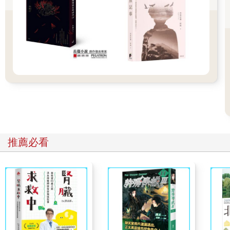
是說，找一句俗語或聖賢說過的話。例如：「一寸光陰一寸金。
寸金難買寸光陰。」說明古人為什麼要這樣說，或者這句話為什
麼好。
接著第二段是延伸：從生活中找出一些愛惜時間的好處，不愛惜
時間的壞處。比較優缺點，最後是結束在對第一段論點的肯定。
最後第三段是結論：因為有了前面的比較，論述，因此這段要抒
發自己的感觸，然後立志珍惜時光，好好努力。
用這樣的三段式公式，不管題目是珍惜時間、講守信、誠實、朋
友……全部都可以代入。
剛開始的時候我還覺得有點挑戰，不過，寫了幾篇作文之後，我
就開始覺得有點無聊了。
我開始寫「好玩」的作文。當時電視只有三台，大部分的節目都
很無聊，除了卡通影片之外，我最喜歡一個叫做《貝貝劇場》的
推薦必看
偶戲節目。其中華小海是男主角，小瓜呆是他最好的朋友，兩個
乖乖、傻傻的孩子每一集都到糖果國、群鳥國、無人國等不同的
國度去冒險。
故事裡面有很多擬人化的動物，這些動物有些邪惡、有些善良。
有些幫助華小海和小瓜呆，有些等著看他們出糗。動物們不但有
個性，出場的時候還有自己的主題曲。學識淵博的貓頭鷹的主題
曲一開始是這樣唱的：
咕咕嚕咕咕嚕，咕咕嚕博士真糊塗……