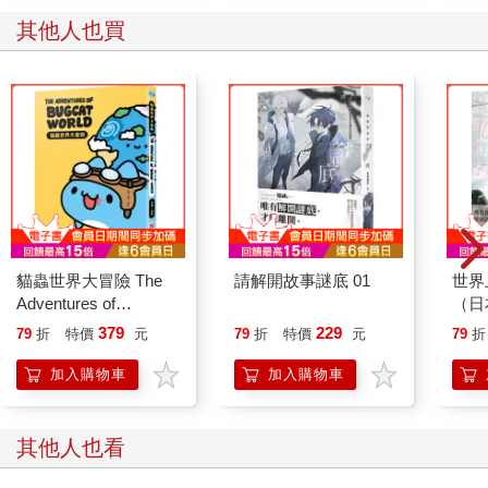
其他人也買
貓蟲世界大冒險 The
請解開故事謎底 01
世界
Adventures of
（日
BUGCAT WORLD
只有
379
229
79
折
特價
元
79
折
特價
元
79
折
感動
加入購物車
加入購物車
其他人也看