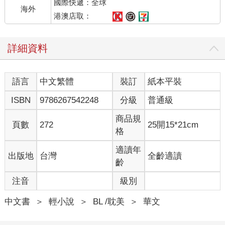
國際快遞：全球
海外
港澳店取：
詳細資料
語言
中文繁體
裝訂
紙本平裝
ISBN
9786267542248
分級
普通級
商品規
頁數
272
25開15*21cm
格
適讀年
出版地
台灣
全齡適讀
齡
注音
級別
中文書
＞
輕小說
＞
BL /耽美
＞
華文