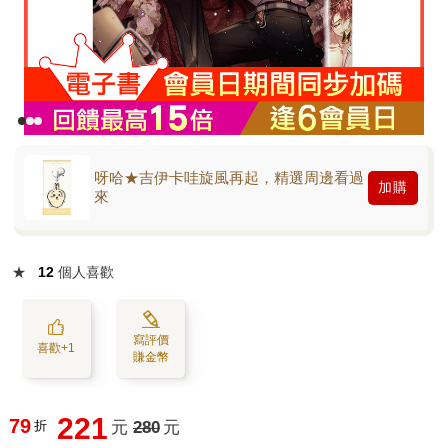
呀哈★吉伊卡哇旋風再起，精選周邊看過
加購
來
★
12
個人喜歡
寫評價
喜歡+1
賺金幣
221
79
折
元
280
元