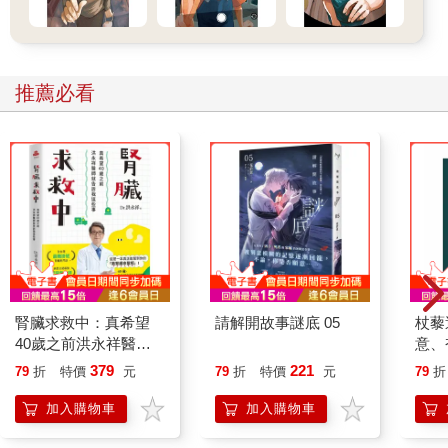
推薦必看
腎臟求救中：真希望
請解開故事謎底 05
杖藜
40歲之前洪永祥醫師
意、
就告訴我這些事
恭談
379
221
79
折
特價
元
79
折
特價
元
79
折
想
加入購物車
加入購物車