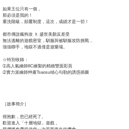
如果王位只有一個，
那必須是我的！
重洗階級，顛覆制度，這次，成績才是一切！
都市傳說瘋狗攻 Ｘ 盛世美顏反差受
無法逃離的遊戲密室，馴服與被馴服攻防挑戰，
強強聯手，地獄不過僅是遊樂場。
☆特別收錄：
➀高人氣繪師8C繪製的精緻雙面彩頁
➁實力派繪師艸肅Tsaosu傾心勾勒的誘惑插圖
［故事簡介］
很抱歉，您已經死了。
歡迎進入「十層地獄」遊戲，