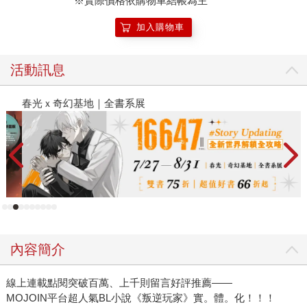
※實際價格依購物車結帳為主
加入購物車
活動訊息
春光ｘ奇幻基地｜全書系展
閱
內容簡介
線上連載點閱突破百萬、上千則留言好評推薦——
MOJOIN平台超人氣BL小說《叛逆玩家》實。體。化！！！