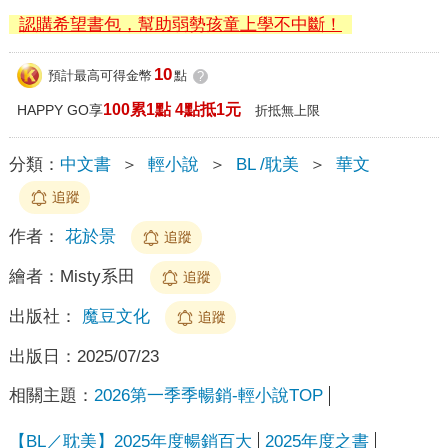
認購希望書包，幫助弱勢孩童上學不中斷！
10
預計最高可得金幣
點
?
100累1點 4點抵1元
HAPPY GO享
折抵無上限
分類：
中文書
＞
輕小說
＞
BL /耽美
＞
華文
追蹤
作者：
花於景
追蹤
繪者：
Misty系田
追蹤
出版社：
魔豆文化
追蹤
出版日：
2025/07/23
相關主題：
2026第一季季暢銷-輕小說TOP
【BL／耽美】2025年度暢銷百大
2025年度之書