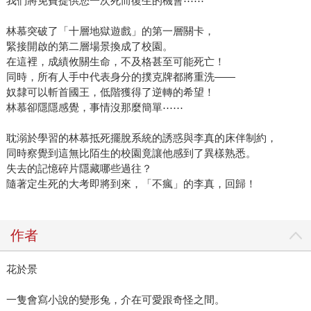
我們將免費提供您一次死而復生的機會⋯⋯
林慕突破了「十層地獄遊戲」的第一層關卡，
緊接開啟的第二層場景換成了校園。
在這裡，成績攸關生命，不及格甚至可能死亡！
同時，所有人手中代表身分的撲克牌都將重洗——
奴隸可以斬首國王，低階獲得了逆轉的希望！
林慕卻隱隱感覺，事情沒那麼簡單⋯⋯
耽溺於學習的林慕抵死擺脫系統的誘惑與李真的床伴制約，
同時察覺到這無比陌生的校園竟讓他感到了異樣熟悉。
失去的記憶碎片隱藏哪些過往？
隨著定生死的大考即將到來，「不瘋」的李真，回歸！
作者
花於景
一隻會寫小說的變形兔，介在可愛跟奇怪之間。