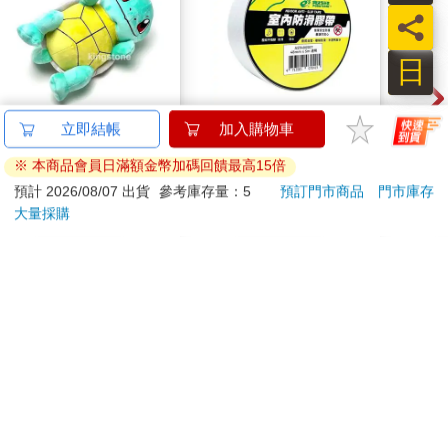
員
日
【精靈寶可夢】微笑傑
北極熊室內防滑膠帶
小呸
立即結帳
加入購物車
尼龜-絨毛玩偶
48mm×5M透明
拉扣
※ 本商品會員日滿額金幣加碼回饋最高15倍
590
308
86
折
特價
元
88
折
特價
元
88
折
預計 2026/08/07 出貨
參考庫存量：5
預訂門市商品
門市庫存
大量採購
加入購物車
加入購物車
您可能會喜歡