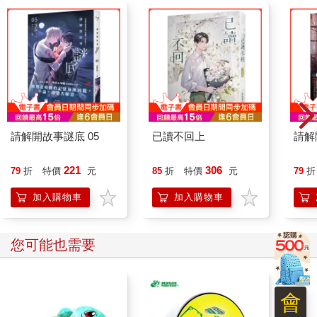
請解開故事謎底 05
已讀不回上
請解
221
306
79
折
特價
元
85
折
特價
元
79
折
加入購物車
加入購物車
您可能也需要
會