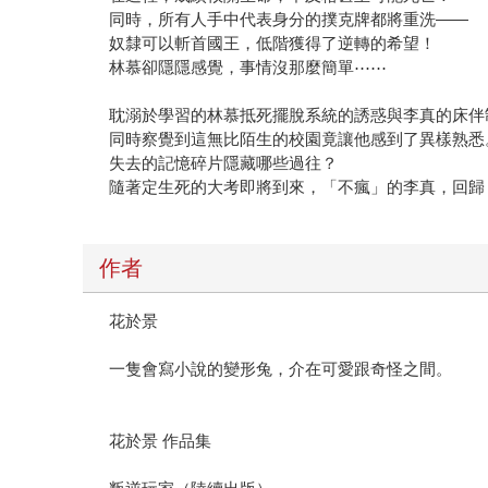
同時，所有人手中代表身分的撲克牌都將重洗——
奴隸可以斬首國王，低階獲得了逆轉的希望！
林慕卻隱隱感覺，事情沒那麼簡單⋯⋯
耽溺於學習的林慕抵死擺脫系統的誘惑與李真的床伴
同時察覺到這無比陌生的校園竟讓他感到了異樣熟悉
失去的記憶碎片隱藏哪些過往？
隨著定生死的大考即將到來，「不瘋」的李真，回歸
作者
花於景
一隻會寫小說的變形兔，介在可愛跟奇怪之間。
花於景 作品集