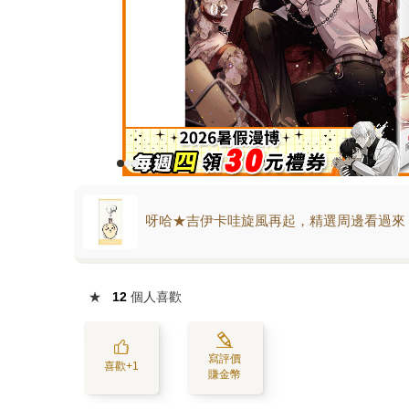
呀哈★吉伊卡哇旋風再起，精選周邊看過來
★
12
個人喜歡
寫評價
喜歡+1
賺金幣