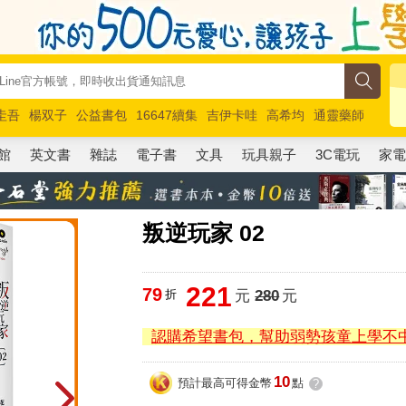
圭吾
楊双子
公益書包
16647續集
吉伊卡哇
高希均
通靈藥師
路邊攤新作
馬斯克
玩具總動員5
超慢跑
館
英文書
雜誌
電子書
文具
玩具親子
3C電玩
家
叛逆玩家 02
221
79
折
元
280
元
認購希望書包，幫助弱勢孩童上學不
10
預計最高可得金幣
點
?