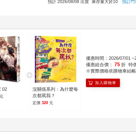
預計 2026/08/08 出貨
庫存量大於10
預訂門
優惠時間：2026/07/01 ~20
優惠組合價：
75
折
特
※實際價格依購物車結帳
加入購物車
 02
沒關係系列：為什麼每
次都罵我？
元
定價
320
元