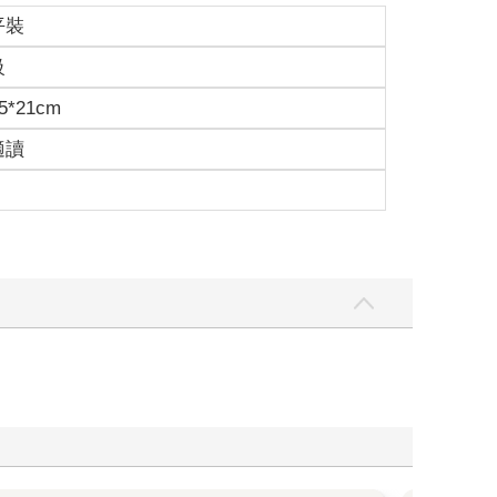
平裝
級
5*21cm
適讀