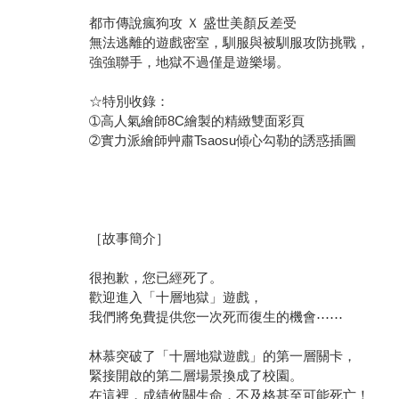
都市傳說瘋狗攻 Ｘ 盛世美顏反差受
無法逃離的遊戲密室，馴服與被馴服攻防挑戰，
強強聯手，地獄不過僅是遊樂場。
☆特別收錄：
➀高人氣繪師8C繪製的精緻雙面彩頁
➁實力派繪師艸肅Tsaosu傾心勾勒的誘惑插圖
［故事簡介］
很抱歉，您已經死了。
歡迎進入「十層地獄」遊戲，
我們將免費提供您一次死而復生的機會⋯⋯
林慕突破了「十層地獄遊戲」的第一層關卡，
緊接開啟的第二層場景換成了校園。
在這裡，成績攸關生命，不及格甚至可能死亡！