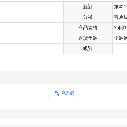
裝訂
紙本
分級
普通
商品規格
25開1
適讀年齡
全齡
級別
寫評價