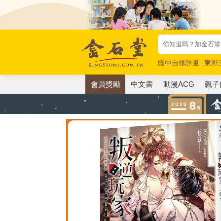
國中自修評量
東野
唯紅花綻放
奧德賽
會員獎勵
中文書
動漫ACG
親子