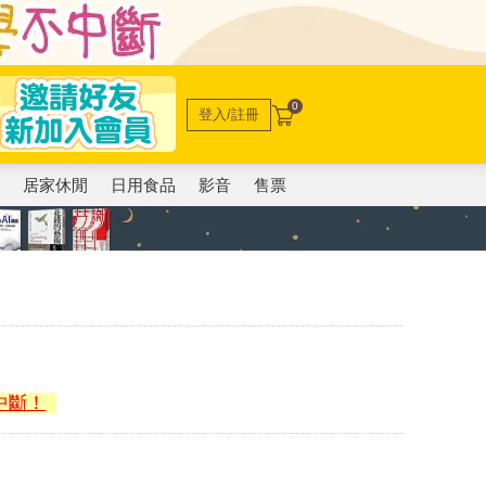
0
登入/註冊
電
居家休閒
日用食品
影音
售票
中斷！