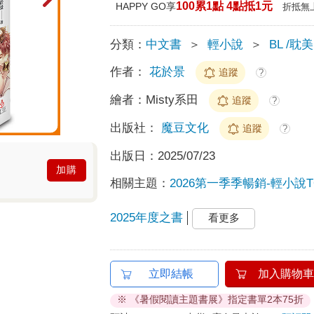
100累1點 4點抵1元
HAPPY GO享
折抵無
分類：
中文書
＞
輕小說
＞
BL /耽美
作者：
花於景
追蹤
?
繪者：
Misty系田
追蹤
?
出版社：
魔豆文化
追蹤
?
出版日：
2025/07/23
加購
相關主題：
2026第一季季暢銷-輕小說T
2025年度之書
看更多
立即結帳
加入購物車
※ 《暑假閱讀主題書展》指定書單2本75折