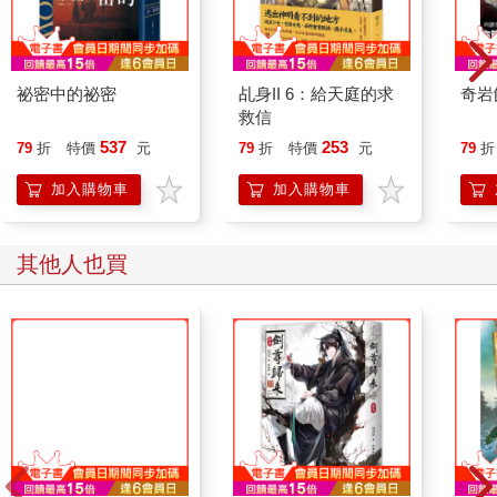
拿起手機一看，現在時間已經晚上十一點。今天因為打工的地方
臨時有事，比平常晚了一小時下班。回去之後還要寫作業、洗澡
跟洗衣服，要是再拖下去，恐怕凌晨兩點才能上床睡覺了。
為了爭取寶貴的睡眠時間，申尚平決定抄近路。
祕密中的祕密
乩身II 6：給天庭的求
奇岩
附近商業大樓間有許多彎曲複雜的小巷，利用它們，就能省下至
救信
少十分鐘的時間。
537
253
79
折
特價
元
79
折
特價
元
79
折
夏天的都市即使是夜晚也很悶熱，由於通風不良，小巷裡的溫度
反而比大馬路還高，再加上滿地雜物與垃圾，簡直就是惡夢一般
加入購物車
加入購物車
的捷徑。
申尚平一邊忍住咂舌的衝動，一邊穿梭於小巷子裡。因為走過了
好幾次，所以完全不擔心迷路。
其他人也買
黑暗的小巷。
朦朧的月光。
悶熱的空氣。
四周非常安靜，僅能聽見自己的腳步聲與呼吸聲，感覺就像闖進
如果有妹妹就好了。
了另一個世界。
13
——突然間，旁邊小巷傳來沉重的聲響。
聽起來像是什麼撞上了牆壁，而且聲音不只一次，接二連三地不
斷響起。
申尚平停下腳步，他猶豫一會兒，然後走了進去，想看看發生了