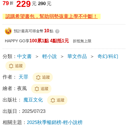
229
79
折
元
290
元
認購希望書包，幫助弱勢孩童上學不中斷！
10
預計最高可得金幣
點
?
100累1點 4點抵1元
HAPPY GO享
折抵無上限
分類：
中文書
＞
輕小說
＞
華文作品
＞
奇幻/科幻
追蹤
作者：
天罪
追蹤
繪者：
夜風
追蹤
出版社：
魔豆文化
追蹤
出版日：
2025/07/23
相關主題：
2025秋季暢銷榜-輕小說榜