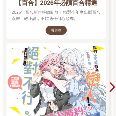
然後在高中開學的那一天，遭受到巨大的精神衝擊。
【百合】2026年必讀百合精選
當他打開教室大門，發現班上有一大堆髮色亂七八糟，打扮千奇
2026年百合新作持續綻放！精選今年度出版百合
百怪，穿著嚴重違反校規與常識，像是在大玩cosplay一樣的同學
時，心中的震驚宛如核彈爆炸。他沒有當場發出慘叫，已經是自
漫畫、輕小說，不錯過任何心頭肉。
制力優異的證明了。
當時的申尚平面無表情地隨便找了個位子坐下，然後試著跟其他
看更多
服裝正常的同學搭話，結果令他十分錯愕，因為那些人全都覺得
「他們穿成這樣沒什麼不對」！
不管問了多少人都是如此，就連其他班的人也是相同反應，申尚
平竟然是唯一覺得不對勁的人！
我是誰？我在哪裡？我在做什麼？錯的是我嗎？還是這個世界？
人類是什麼？宇宙又是什麼？諸如此類的問題在申尚平腦中不斷
盤旋。
當天晚上，申尚平抱著驚懼的心情遲遲無法入眠。
……現在想想，那已經是一個月前的事了。
申尚平在國中時期透過自我懷疑與思考鍛鍊出的意志力在這時發
揮了作用，他很快接受了這個事實，並且與之共存，就算眼前出
現外星人，現在的他也有自信可以笑著跟對方打招呼。
在那之後，申尚平成功交到了朋友，課業與人際關係相當平穩，
打工也很順利，只要無視那群cosplay的同班同學，他的高中生活
可謂一帆風順。