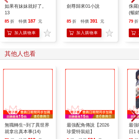
什麼事。
劍尊歸來01小說
侏羅
頭上突然出現了燈光。
(暢
恐怕是感應燈吧，有些比較講究的大樓會在巷子裡裝這種方便的
187
391
東西。
85
折
特價
元
85
折
特價
元
79
折
依靠燈光，可以發現巷子兩側堆著大量箱子、鐵架與木材，似乎
加入購物車
加入購物車
是因為有哪棟大樓準備施工，才會暫時放在這裡。
聲音來自更裡面的地方，於是申尚平繼續深入。
然後，他看到了。
其他人也看
一隻黑色、長達兩公尺的巨大昆蟲，正被釘在牆上。
一名穿著輕飄飄、有大量蕾絲與緞帶的粉紅禮服褐髮少女，抬頭
看著巨大昆蟲。
金色的釘子在燈光下閃閃發光，被釘子貫穿的傷口不斷流出黑色
的血。
少女的右手拿著鐵鎚，左手拿著扳手，兩種工具的外形都很可
愛，乍看之下像是玩具，但鐵鎚與扳手上面都沾著黑色的血。
禮服少女聽到腳步聲後立刻轉頭，視線正好與申尚平對上，然後
兩人都露出驚訝的表情。
申尚平之所以驚訝，是因為他認識對方——想必對方也是如此。
這名禮服少女是申尚平的同班同學，同時也是奇裝異服團體的一
無職轉生~到了異世界
最強配角傳說【2026
最強
員。如果申尚平的記憶無誤，眼前的少女總是穿著裙襬與袖口縫
就拿出真本事(14)
珍愛特裝組】
日1
有蕾絲的特製制服，頭戴貓咪髮夾，書包掛滿迷你吊飾。
血鬼