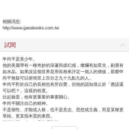
相關消息:
http://www.gaeabooks.com.tw
試閱
申尚平是美少年。
他的美麗帶有一種奇妙的深邃與虛幻感，燦爛有如星光，剔透有
如水晶。如果說這個世界是用長相來評定一個人的價值，那麼申
尚平無疑可以俯視世上百分之九十九點九的人。
申尚平對於自己的長相也有所自覺，但他的認知僅止於「應該還
可以吧？」這樣的程度。
比起臉蛋，他有更重要的事要關心。
申尚平關注自己的精神。
不是個性、才能或人格，也不是意志、思想或主義，而是某種更
單純、更直指本質的東西。
說得簡單一點，便是心理狀態。
自己是從什麼時候開始覺得世界不對勁的呢？打工結束後，申尚