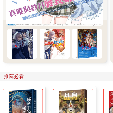
……然而，人類就是這麼奇怪的生物，越是告訴自己不用在意，
就越是在意。
事實上，申尚平在意得不得了，所以才會有今天午休那番對話。
俗話說人不可貌相，江孝維乍看之下像是只有肌肉的單細胞生
物，其實卻是個頭腦靈活的現實主義者。申尚平相信江孝維不會
說謊戲弄自己，也不會沒事亂開玩笑。
既然江孝維覺得那些cosplay的同學沒問題，那麼有問題的，恐怕
是申尚平自己。
申尚平決定面對現實。
申尚平曾聽說過一種叫「思覺失調症」的精神疾病，患者會分不
清真實與虛幻，認知、情感、思維、行為等方面都會出問題，他
還特地找了許多以此為題材的電影與小說來看。
申尚平心想自己可能得了類似的精神疾病，國中時出現徵兆，到
推薦必看
了高中更加惡化。
不過，心情意外地平靜。
並不會覺得恐慌，也沒有自我厭惡。既不想遠離人群，也不想憎
恨什麼。
一般高中生要是知道自己有精神病，應該不會這麼冷靜吧？這樣
看來，自己果然有病。
想到這裡，申尚平忍不住嘆了一口氣。