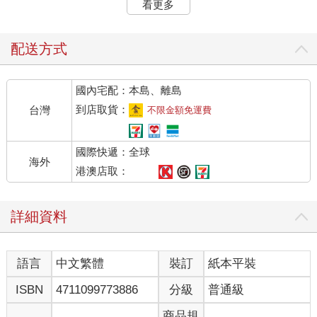
看更多
平一邊拖著因疲倦而沉重的腳步，一邊詢問自己。每次獨處時，
他的腦中就會不自覺地浮現這個問題。
仔細回想起來，應該是在升上國中的時候吧。
配送方式
小學生的他，每天都過著輕鬆又愜意的日子，因為腦子裡只想著
吃喝玩樂，所以完全沒有注意到周遭的異常。上了國中，接觸到
國內宅配：本島、離島
的東西變多，視野變得更加開闊之後，他才察覺到那些別人視為
理所當然的事情，自己竟會產生「不該是這樣」的念頭。
到店取貨：
台灣
不限金額免運費
今天午休對江孝維提出的問題，其實前半部分他以前就問過別人
了。當然，得到的也是「這有什麼奇怪的？」、「很正常
國際快遞：全球
啊！」、「沒有問題。」之類的答案。
海外
到這裡為止，事態尚在可以理解的範圍。
港澳店取：
人類這種生物，一進入青春期就容易產生奇怪的妄想，例如覺得
自己其實與眾不同、世界充滿無聊的東西、人類這種愚蠢的生物
詳細資料
最好滅亡什麼的，申尚平也一度認為自己是受生長激素與荷爾蒙
的影響，才會冒出奇怪的想法，只要過段時間就會好轉。
然而，事情沒有那麼簡單。
語言
中文繁體
裝訂
紙本平裝
那種認知就像詛咒，無時無刻會突然冒出來。
每次看到報紙或電視上的政治或時事新聞，某某貴族又幹出什麼
ISBN
4711099773886
分級
普通級
事的消息時，他腦中就會冒出「不是這樣」的念頭。
每次走在路上，看見行人頂著五顏六色，但又不是刻意染色的頭
商品規