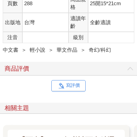
頁數
288
25開15*21cm
髮時，他腦中就會冒出「這不合理」的想法。
格
無法適應。
在求生本能的刺激下，人類有著能夠迅速適應環境的能力。假裝
適讀年
出版地
台灣
全齡適讀
看不到，假裝聽不見，關閉感官，停止思考，隨波逐流，與世浮
齡
沉，如此就能融入群體。
注音
級別
但，申尚平做不到。
不是因為信念、正義感或精神潔癖，就只是單純做不到。
中文書
＞
輕小說
＞
華文作品
＞
奇幻/科幻
申尚平發現自己對世界的認知出現了偏差，而且他完全無法遺
忘、壓抑，或忽視這種想法。
申尚平為此苦惱不已，因此他在國中時期的社交狀況很不順利，
商品評價
沒什麼朋友。
不過，人是會成長的。
隨著時間流逝，申尚平不只身高，意志力也有所成長，後來他已
寫評價
經能平靜地對待自己的認知異常症狀。就像指甲會變長，只要把
它當成是自然、與生俱來的、不受意志控制的東西就可以了。
這就是所謂的「山不轉路轉，路不轉人轉」，只要換個觀點，生
相關主題
命自然會變得開闊。花了整整三年才想通這一點，白白浪費了人
生中僅有一次的國中歲月，申尚平對此感慨萬分，於是他決定上
了高中之後，要努力彌補過去的遺憾，像其他人一樣過著普通又
健全的高中生活。