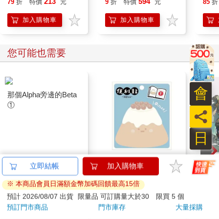
213
594
79
折
特價
元
9
折
特價
元
85
折
「……李子璇？」
限定
申尚平叫出了對方的名字。
加入購物車
加入購物車
（更多精彩內容，請見《最強配角傳說 1》）
您可能也需要
會
那個Alpha旁邊的Beta
①
員
日
小呸角-造型便利貼(珍
台灣O
立即結帳
加入購物車
奶蛋糕君)
※ 本商品會員日滿額金幣加碼回饋最高15倍
580
30
特價
元
86
折
特價
元
特價
預計 2026/08/07 出貨
限量品 可訂購量大於30 限買 5 個
預訂門市商品
門市庫存
大量採購
加入購物車
加入購物車