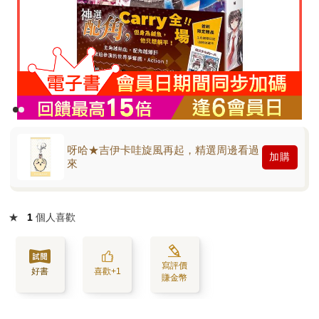
呀哈★吉伊卡哇旋風再起，精選周邊看過
加購
來
★
1
個人喜歡
寫評價
好書
喜歡+1
賺金幣