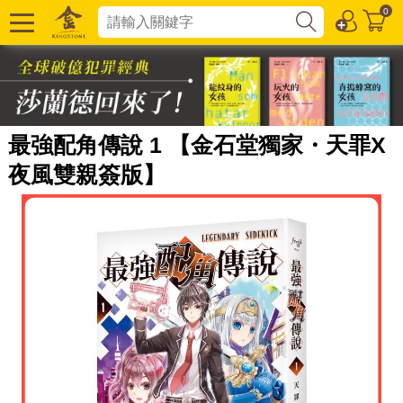
0
最強配角傳說 1 【金石堂獨家・天罪X
夜風雙親簽版】