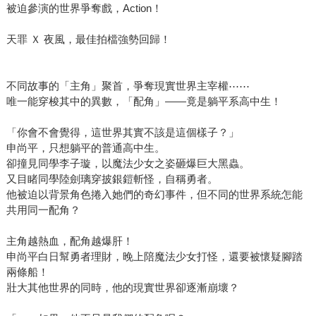
被迫參演的世界爭奪戲，Action！
天罪 Ｘ 夜風，最佳拍檔強勢回歸！
不同故事的「主角」聚首，爭奪現實世界主宰權⋯⋯
唯一能穿梭其中的異數，「配角」——竟是躺平系高中生！
「你會不會覺得，這世界其實不該是這個樣子？」
申尚平，只想躺平的普通高中生。
卻撞見同學李子璇，以魔法少女之姿砸爆巨大黑蟲。
又目睹同學陸劍璃穿披銀鎧斬怪，自稱勇者。
他被迫以背景角色捲入她們的奇幻事件，但不同的世界系統怎能
共用同一配角？
主角越熱血，配角越爆肝！
申尚平白日幫勇者理財，晚上陪魔法少女打怪，還要被懷疑腳踏
兩條船！
壯大其他世界的同時，他的現實世界卻逐漸崩壞？