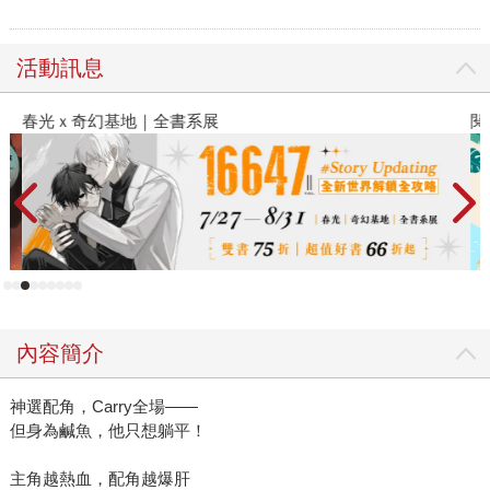
活動訊息
春光ｘ奇幻基地｜全書系展
閱
內容簡介
神選配角，Carry全場——
但身為鹹魚，他只想躺平！
主角越熱血，配角越爆肝