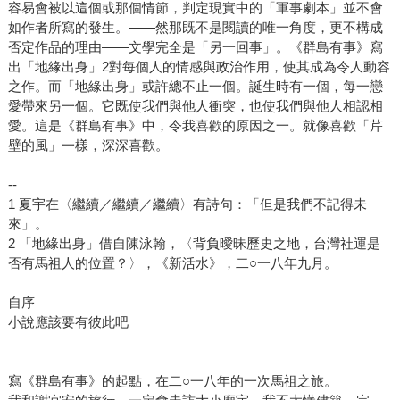
容易會被以這個或那個情節，判定現實中的「軍事劇本」並不會
如作者所寫的發生。——然那既不是閱讀的唯一角度，更不構成
否定作品的理由——文學完全是「另一回事」。《群島有事》寫
出「地緣出身」2對每個人的情感與政治作用，使其成為令人動容
之作。而「地緣出身」或許總不止一個。誕生時有一個，每一戀
愛帶來另一個。它既使我們與他人衝突，也使我們與他人相認相
愛。這是《群島有事》中，令我喜歡的原因之一。就像喜歡「芹
壁的風」一樣，深深喜歡。
--
1 夏宇在〈繼續／繼續／繼續〉有詩句：「但是我們不記得未
來」。
2 「地緣出身」借自陳泳翰，〈背負曖昧歷史之地，台灣社運是
否有馬祖人的位置？〉，《新活水》，二○一八年九月。
自序
小說應該要有彼此吧
寫《群島有事》的起點，在二○一八年的一次馬祖之旅。