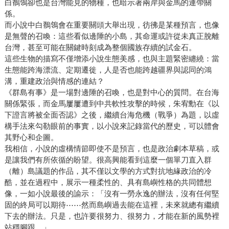
白鶺鴒卻也是台灣能見的物種，也暗示著兩岸與金馬的連帶關
係。
而小說中白鶺鴒會在重要關頭大舉出現，彷彿是某種預言，也像
是無聲的召喚：這些看似邊陲的小島，其命運或許從未真正脫離
台灣，甚至可能在關鍵時刻成為整個國族存續的試金石。
這些生物的描寫不僅增添小說生態美感，也與主題緊密纏繞：當
生態能跨海漂流、定期遷徙，人是否也能跨越疆界與認同的鴻
溝，重建政治與情感的連結？
《群島有事》是一場對邊陲的召喚，也是對中心的質問。在台海
關係緊張，而金馬屢屢遭到中共軟性攻擊的時候，朱宥勳在《以
下證言將被全面否認》之後，繼續台海危機（戰爭）為題，以虛
構手法來勾勒眼前的事實，以小說來記錄當代的歷史，可以體會
其野心和企圖。
我相信，小說的虛構情節即使不是預言，也是政治劇本草稿，或
是讓我們有所依循的盼望。很高興能看到這麼一個單刀直入群
（離）島議題的作品，其不僅以文學的方式對抗地緣政治的冷
酷，並在過程中，展示一種柔性的、具有島嶼性格的共同體想
像，一如小說最後的諭示：「沒有一勞永逸的辦法，沒有任何堅
固的終局可以期待⋯⋯然而島嶼過去能在這裡，未來就總有繼續
下去的辦法。只是，也許要很努力、很努力，才能在新的風勢裡
站穩腳跟。」