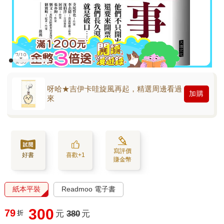
呀哈★吉伊卡哇旋風再起，精選周邊看過
加購
來
寫評價
好書
喜歡+1
賺金幣
紙本平裝
Readmoo 電子書
300
79
折
元
380
元