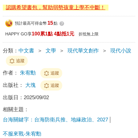
認購希望書包，幫助弱勢孩童上學不中斷！
15
預計最高可得金幣
點
?
100累1點 4點抵1元
HAPPY GO享
折抵無上限
分類：
中文書
＞
文學
＞
現代華文創作
＞
現代小說
追蹤
作者：
朱宥勳
追蹤
出版社：
大塊
追蹤
出版日：
2025/09/02
相關主題：
台海關鍵字：台海防衛兵推、地緣政治、2027
不服來戰-朱宥勳