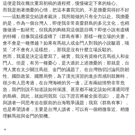
這便是我在幾次重寫初稿的過程裡，慢慢確定下來的核心。
而我是抱著擔憂的心情，把這本書寫完的。不是擔憂寫得好不好
——這點應當交給讀者裁決，我所能做的只有全力以赴。我擔憂
的是，作為一個台灣人，即使我非常喜愛群島的多元文化，也稍
微做過一點研究，但我真的夠格寫這個題目嗎？即使小說有虛構
的特權，但像我這樣虛構了《群島有事》那樣一種立場的夫妻，
會不會是一種僭越？如果有馬祖人或金門人對我的小說皺眉，嗤
笑「才不會有人這樣想」，那我是沒有什麼立場反駁的。
然而，我還是決定這麼寫了。確實，我沒有資格代言馬祖人和金
門人。但是，有另一種憂心，是大過於上述擔憂的：那就是，台
灣人實在太少關注馬祖、金門的議題了。在台灣熱切討論民防韌
性、國防政策、國際局勢，為了漢光演習的進步而感到鼓舞時，
很少有人思考過，在台灣海峽的另一邊，正有兩組情勢非常危
急，我們別說不知道該如何保護、甚至都不確定該如何溝通同理
的島嶼。因此，就如同我寫《以下證言將被全面否認》，是為了
與讀者一同思考迫在眼前的台海戰爭議題；我寫《群島有事》，
也是希望讀者，主要是台灣人讀者，可以有一個稍微靠近、稍微
理解馬祖與金門的契機。
＋