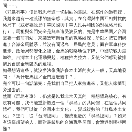
間⋯⋯。
《群島有事》便是我思考這一切糾結的嘗試。在寫作的過程裡，
我越來越有一種荒謬的無奈感：其實，在台灣與中國互相對抗的
格局下（或者要說是中華民國與中華人民共和國的對抗格局也
行），馬祖與金門完全是無辜遭受波及的。先是中華民國／台灣
需要一個前哨站，來製造守衛台海的戰略縱深，所以才把它們綁
進了台澎金馬體系，並沒有問過島上居民的意見；而在軍事科技
進步、政治局勢變化之後，金馬的戰略地位下降、中國統戰力度
加強、台灣本土化運動興起，種種推力拉力，又使它們感到被排
擠於台澎金馬體系的遠端。
如果想過這些，就沒辦法像我許多本土派的友人一般，天真地發
問：「為什麼馬祖／金門這麼親中？」
完全可以一句話講完：是我們自己把人家拉進來，又把人家擠到
旁邊去的。
然而《群島有事》，仍然是以我非常天真的一種想望為核心。有
沒有可能，我們能重新塑造一個「群島」的共同體，在這個共同
體裡，我們可以從「台灣本土文化」，變成複數的「群島本土文
化」？進而，從「台灣認同」，變成複數的「群島認同」？如果
有這樣想望的人，面對最嚴酷的台海戰爭局面，會遭遇到哪些困
難？