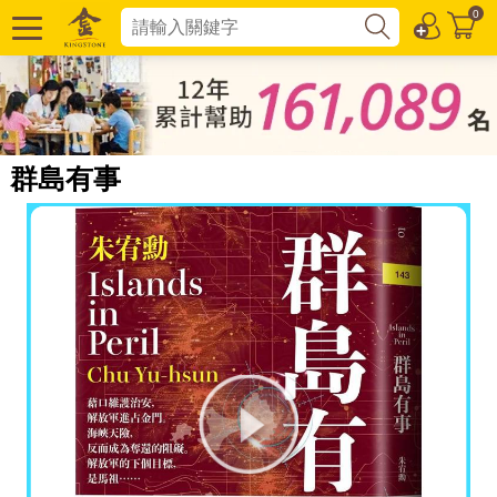
0
群島有事