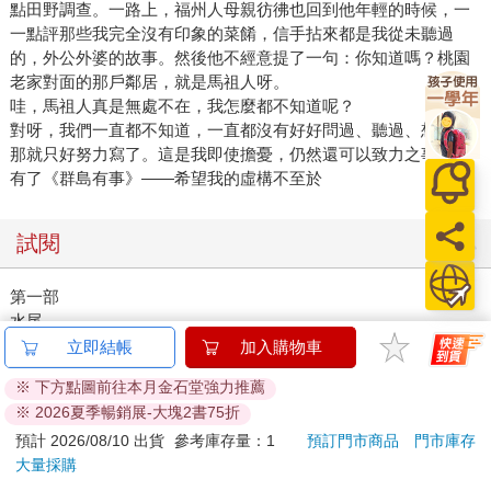
點田野調查。一路上，福州人母親彷彿也回到他年輕的時候，一
一點評那些我完全沒有印象的菜餚，信手拈來都是我從未聽過
的，外公外婆的故事。然後他不經意提了一句：你知道嗎？桃園
老家對面的那戶鄰居，就是馬祖人呀。
哇，馬祖人真是無處不在，我怎麼都不知道呢？
對呀，我們一直都不知道，一直都沒有好好問過、聽過、想過。
那就只好努力寫了。這是我即使擔憂，仍然還可以致力之事。遂
有了《群島有事》——希望我的虛構不至於
試閱
第一部
水尾
立即結帳
加入購物車
※ 下方點圖前往本月金石堂強力推薦
他覺得海太可怕了，彷彿自己整個人就要被海壓倒似的，正當他
※ 2026夏季暢銷展-大塊2書75折
想轉身回去的時候，偶然發現到前面靠近白色浪頭的海濱，正有
預計 2026/08/10 出貨
參考庫存量：1
預訂門市商品
門市庫存
四五個人聚在一起。
大量採購
——呂赫若，〈風頭水尾〉