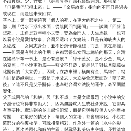
不踏實感。少了什麼？《群島有事》讓我豁然開朗。那就是：
「但是我們記得未來」1。——「金馬故事」指向的不再只是過去
或現在，而是從未來回探。
基本上，第一部圍繞著「個人的死，在更大的死之中」。第二
部，則「從水下浮出水面，從陰間回到陽間」——試圖「回答這
些死」。主角是對年輕小夫妻，妻為金門人，夫生馬祖——也可
以看小說是愛情故事。台灣又選出了女總統，且是有總統夫人的
女總統——女同志身分，並不扮演情節樞紐，而是「就在那裡」
——但還是有對比的作用：在都選得出女同志總統的那天，台灣
在諸島平等一事上，是否有進展？「綠子藍父」是不少金、馬人
的寫照，但小說更澈底——藍父不只藍，還是兒子對抗且隱藏彼
此關係的「大立委」。因此，在故事裡，橫向有金、馬結伴，縱
向則是藍綠兩世。一般是子承父志，大立委會怎麼面對「孽子死
後」？這不只是父子關係，也牽動台灣立法院的運作，甚至國體
變化。
父子或兩代的「和解」與「和不成」本是文學母題（小說中的父
子感情也寫得非常動人）。因為無論就人生或社會來說，它都具
有重要性。牽涉到的並非感情氾濫，而是它與每段個人史的重校
有關——在最好的情況下，每個人的立場，都會細緻化。小說在
這部分的往復校準，可說相當精彩。作為外一篇的〈水牛的影
跡〉，再次將兩代和解的主題，與戰爭和美術史交織。我對這篇