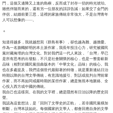
門，這個又邊陲又上進的島嶼，反而成了封存一切的時光琥珀。
雖然伴隨而來的，還有另一位朋友的諄諄告誡：如果交了金門的
伴侶，結婚前要三思，這裡的家族傳統非常強大，不是台灣青年
人可以想像的⋯⋯。
＋
知道得越多，我就越想寫《群島有事》，卻也越為難、越擔憂。
作為一名旗幟鮮明的本土派作家，我長年投注心力，研究被國民
黨封藏掩埋的台灣文化。對於我們這一代人來說，「台灣」早已
是所有思考的出發點，不只是社會關懷的核心，也是一整套嶄新
品味（相對於國民黨扭曲版本的「中華文化」品味）的核心。我
也在多處提及，我們這個世代最顯著的特徵，就是重新連結日治
時期以降的台灣文學傳統，有意識地援引、對話或批判台灣前輩
作家，而不再如同戒嚴時期的某些作家，總是無視本地脈絡、全
心投入西方或中國的傳統。
我自己也這樣寫。在我的文字裡，總是隱然有日治以降的歷史回
聲。
我認為這套想法，是「回到了文學史的正軌」，若非國民黨橫加
斬斷，台灣本該如此。每個國家的文學人，都會回應自身的文學