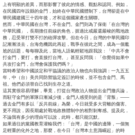
上有明顯的差異，而那影響了彼此的情感、觀點和認同。例如，
在民國四年設縣的金門，始終在中華民國體制下，台灣卻是在中
華民國建國三十四年後，才和這個國家產生關聯。
然而，中華民國在台灣，不在金門。金門則為了保衛「在台灣的
中華民國」，長期擔任前線的角色，捱過比戒嚴還嚴峻的戰地政
務，忍受單打雙不打的砲彈攻擊。但在今日，台灣的中華民國印
記漸漸淡去，台海危機因此再起，戰爭在彼此之間，成為一個尷
尬的話題，每每聊及此，當地人語氣輕鬆地跟我說：「中共不會
打金門，要打，會直接打台灣。」甚至反問我：「你覺得如果中
共攻打金門，台灣會保護我們嗎？」
當時希望和中國談定和平協議的政治人物也向我強調：一九五五
年，中（台）美共同防禦協定簽訂的時候，並不包含金門、馬
祖。他們必須替自己找到生存之道。
這其實很容易理解，畢竟，打從台灣政治人物提出金門撤兵論，
而駐守金門的軍隊日漸減少後，金門人感受到的是「背叛」——
過去金門有多以「反共前線」為榮，今日就受多大背離的傷害。
更不用說，因長期處於戰地政務體制中的相對剝奪感。提及此，
不論我有多少的理由可以說，此時，都只能沉默。
如果過往的黨國教育灌輸我們：「台灣」是中國的邊陲，一個無
足輕重的化外之地，那麼，在今日「台灣本土意識崛起」的時