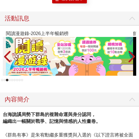
活動訊息
上半年暢銷榜
飢餓遊戲前傳贈早優券
內容簡介
台海詭譎局勢下群島的複雜命運與身分認同，
編織出一幅關於戰爭、記憶與情感的人性畫卷。
《群島有事》是朱宥勳繼多重獲獎與入選的《以下證言將被全面