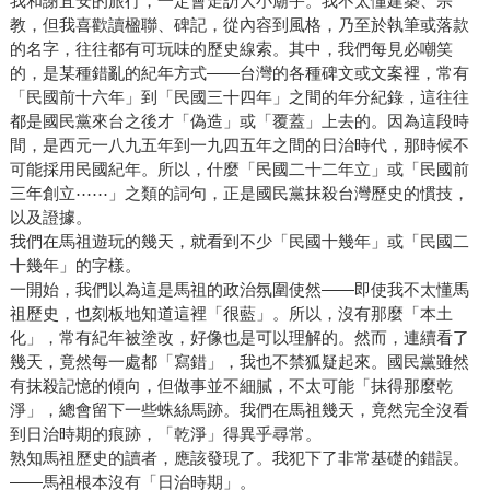
我和謝宜安的旅行，一定會走訪大小廟宇。我不太懂建築、宗
教，但我喜歡讀楹聯、碑記，從內容到風格，乃至於執筆或落款
的名字，往往都有可玩味的歷史線索。其中，我們每見必嘲笑
的，是某種錯亂的紀年方式——台灣的各種碑文或文案裡，常有
「民國前十六年」到「民國三十四年」之間的年分紀錄，這往往
都是國民黨來台之後才「偽造」或「覆蓋」上去的。因為這段時
間，是西元一八九五年到一九四五年之間的日治時代，那時候不
可能採用民國紀年。所以，什麼「民國二十二年立」或「民國前
三年創立⋯⋯」之類的詞句，正是國民黨抹殺台灣歷史的慣技，
以及證據。
我們在馬祖遊玩的幾天，就看到不少「民國十幾年」或「民國二
十幾年」的字樣。
一開始，我們以為這是馬祖的政治氛圍使然——即使我不太懂馬
祖歷史，也刻板地知道這裡「很藍」。所以，沒有那麼「本土
化」，常有紀年被塗改，好像也是可以理解的。然而，連續看了
幾天，竟然每一處都「寫錯」，我也不禁狐疑起來。國民黨雖然
有抹殺記憶的傾向，但做事並不細膩，不太可能「抹得那麼乾
淨」，總會留下一些蛛絲馬跡。我們在馬祖幾天，竟然完全沒看
到日治時期的痕跡，「乾淨」得異乎尋常。
熟知馬祖歷史的讀者，應該發現了。我犯下了非常基礎的錯誤。
——馬祖根本沒有「日治時期」。