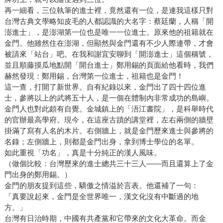
再一細看，三位執筆的進士裡，竟然還有一位，是連我這樣只對
台灣古典文學略知皮毛的人都認識的大名字：蔡廷蘭，人稱「開
澎進士」，是澎湖第一位也是唯一一位進士。原來他的祖籍就在
金門。他雖然住在澎湖，但顯然與金門還有不少人際連帶，才會
被請來「站台」吧。在我和謝宜安聊到「開澎進士」這個稱號，
並且順藤摸瓜地點開「開台進士」鄭用錫的頁面給他看時，我們
赫然發現：鄭用錫，台灣第一位進士，祖籍也是金門！
這一查，打開了新世界。自有紀錄以來，金門出了四十四位進
士，參將以上的武將五十人，是一個在體制內非常成功的島嶼。
金門人也對此頗有自覺。金城鎮上的「浯江書院」，是科舉時代
的官辦最高學府。現今，在這座古蹟的講堂裡，左右兩側的牆壁
掛滿了寫有人名的木片。右側牆上，就是金門歷來進士與參將的
名錄；左側牆上，則都是金門出身，拿到博士學位的名單。
如此重視「功名」，真是十分純正的漢人風味。
（做個比較：台灣歷來的進士總共三十三人——而且還算上了金
門出身的鄭用錫。）
金門的朋友提到這些，驕傲之情溢於言表。他還補了一句：
「真要說起來，金門是全世界唯一，漢文化沒有中斷過的地
方。」
台灣有日治時期，中國有共產黨和它帶來的文化大革命。而金