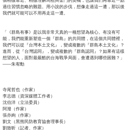
個稍微靠近、稍微理解馬祖與金門的契機，也讓我們再靠近一點
過往習慣忽略的難題。用小說的步伐，想像走過這一遭，那以後
我們就可能可以不用再走這一遭。
「《群島有事》是以我非常天真的一種想望為核心。有沒有可
能，我們能重新塑造一個『群島』的共同體，在這個共同體裡，
我們可以從『台灣本土文化』，變成複數的『群島本土文化』？
進而，從『台灣認同』，變成複數的『群島認同』？如果有這樣
想望的人，面對最嚴酷的台海戰爭局面，會遭遇到哪些困難？」
——朱宥勳
寺尾哲也（作家）
李志德（資深媒體工作者）
沈伯洋（立法委員）
阿潑（作家）
張亦絢（作家）
劉文（黑熊民防教育協會理事長）
劉致昕（記者、作家）