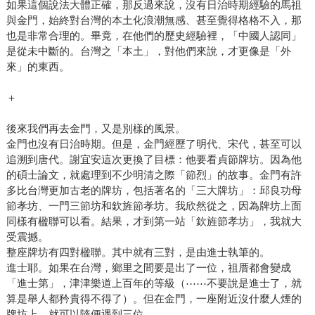
如果這個說法大體正確，那反過來說，沒有日治時期經驗的馬祖
與金門，始終對台灣的本土化浪潮無感、甚至覺得格格不入，那
也是非常合理的。畢竟，在他們的歷史經驗裡，「中國人認同」
是從未中斷的。台灣之「本土」，對他們來說，才更像是「外
來」的東西。
＋
後來我們再去金門，又是別樣的風景。
金門也沒有日治時期。但是，金門經歷了明代、宋代，甚至可以
追溯到唐代。謝宜安這次更換了目標：他要看貞節牌坊。因為他
的碩士論文，就處理到不少明清之際「節烈」的故事。金門有許
多比台灣更加古老的牌坊，包括著名的「三大牌坊」：邱良功母
節孝坊、一門三節坊和欽旌節孝坊。我欣然從之，因為牌坊上面
同樣有楹聯可以看。結果，才到第一站「欽旌節孝坊」，我就大
受震撼。
整座牌坊有四對楹聯。其中就有三對，是由進士執筆的。
進士耶。如果在台灣，鄉里之間要是出了一位，祖厝都會變成
「進士第」，津津樂道上百年的等級（⋯⋯不要說是進士了，就
算是舉人都矜貴得不得了）。但在金門，一座附近沒什麼人煙的
牌坊上，就可以隨便遇到三位。