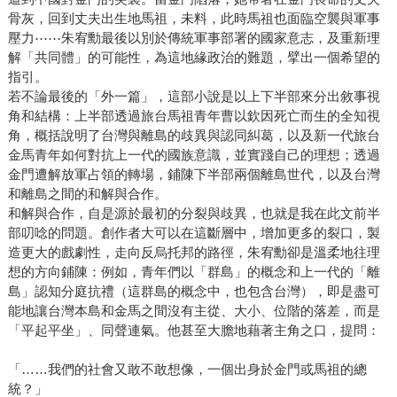
骨灰，回到丈夫出生地馬祖，未料，此時馬祖也面臨空襲與軍事
壓力⋯⋯朱宥勳最後以別於傳統軍事部署的國家意志，及重新理
解「共同體」的可能性，為這地緣政治的難題，擘出一個希望的
指引。
若不論最後的「外一篇」，這部小說是以上下半部來分出敘事視
角和結構：上半部透過旅台馬祖青年曹以欽因死亡而生的全知視
角，概括說明了台灣與離島的歧異與認同糾葛，以及新一代旅台
金馬青年如何對抗上一代的國族意識，並實踐自己的理想；透過
金門遭解放軍占領的轉場，鋪陳下半部兩個離島世代，以及台灣
和離島之間的和解與合作。
和解與合作，自是源於最初的分裂與歧異，也就是我在此文前半
部叨唸的問題。創作者大可以在這斷層中，增加更多的裂口，製
造更大的戲劇性，走向反烏托邦的路徑，朱宥勳卻是溫柔地往理
想的方向鋪陳：例如，青年們以「群島」的概念和上一代的「離
島」認知分庭抗禮（這群島的概念中，也包含台灣），即是盡可
能地讓台灣本島和金馬之間沒有主從、大小、位階的落差，而是
「平起平坐」、同聲連氣。他甚至大膽地藉著主角之口，提問：
「……我們的社會又敢不敢想像，一個出身於金門或馬祖的總
統？」