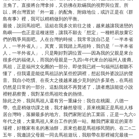
主角了。直接將台灣拿掉，又彷彿在欺瞞我的視野與位置。所
以，將台灣置於「外一篇」的配角、附錄地位，或許正是在《群
島有事》裡，我可以稍稍做到的平衡。
最後，說回馬祖吧。這組在我多次前往之後，越來越讓我迷戀的
島嶼——也正是這種迷戀，讓我不願去「想定」一種輕易放棄它
們的戰爭局面吧。人在台灣的時候，我常常說自己是「一半本省
人，一半外省人」。其實，當我踏上馬祖時，我仍是「一半本省
人，一半外省人」，只是剛好對調位置——因為我的父親是來台
很多代的福佬人，而我的母親是一九四○年代來台的福州人後裔。
馬祖，正是福州文化圈的一部分。即使我已經一句福州話都聽不
懂了，但我還是能從馬祖話的某些腔調裡，想起我外婆說話的聲
音。我自小吃慣、在長大之後越來越少見到的許多菜色，在馬祖
仍然是日常的一部分。這點我就不再贅述了，讀者應該能從小說
裡輕易察覺，我對某些馬祖吃食的熱情。
除此之外，我與馬祖人還有另一重緣分：我住在桃園、八德一
帶。也是稍做功課之後，我才赫然發現，原來桃園正是馬祖人移
居台灣時，落腳最多的地方。我們家附近的工業區，正是一九六○
年代之後，大量馬祖人來台工作的第一站。離我們家最近的菜市
場裡，好幾家有名的蔥油餅，原來也都是馬祖移民開的。在二○二
五年，我邀請父母親一同去馬祖遊玩，我順帶在那裡補完最後一