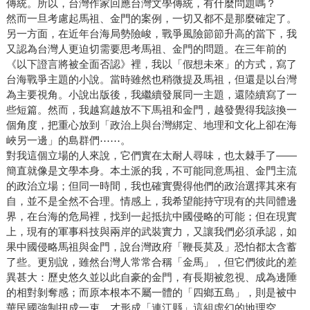
傳統。所以，台灣作家回應台灣文學傳統，有什麼問題嗎？
然而一旦考慮起馬祖、金門的案例，一切又都不是那麼確定了。
另一方面，在近年台海局勢險峻，戰爭風險節節升高的當下，我
又認為台灣人更迫切需要思考馬祖、金門的問題。在三年前的
《以下證言將被全面否認》裡，我以「假想未來」的方式，寫了
台海戰爭主題的小說。當時雖然也稍微提及馬祖，但還是以台灣
為主要視角。小說出版後，我繼續發展同一主題，還陸續寫了一
些短篇。然而，我越寫越放不下馬祖和金門，越發覺得我該換一
個角度，把重心放到「政治上與台灣綁定、地理和文化上卻在海
峽另一邊」的島群們⋯⋯。
對我這個立場的人來說，它們實在太耐人尋味，也太棘手了——
簡直就像是文學本身。本土派的我，不可能同意馬祖、金門主流
的政治立場；但同一時間，我也確實覺得他們的政治選擇其來有
自，並不是全然不合理。情感上，我希望能持守現有的共同體邊
界，在台海的危局裡，找到一起抵抗中國侵略的可能；但在現實
上，現有的軍事科技與兩岸的武裝實力，又讓我們必須承認，如
果中國侵略馬祖與金門，說台灣政府「鞭長莫及」恐怕都太含蓄
了些。更別說，雖然台灣人常常合稱「金馬」，但它們彼此的差
異甚大：歷史悠久並以此自豪的金門，有長期被忽視、成為邊陲
的相對剝奪感；而原本根本不屬一體的「四鄉五島」，則是被中
華民國強制扭成一束，才形成「連江縣」這組虛幻的地理空