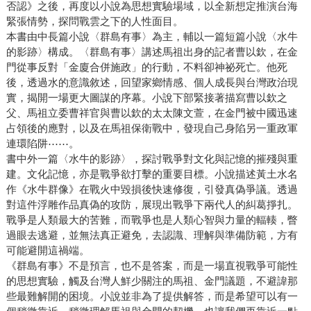
否認》之後，再度以小說為思想實驗場域，以全新想定推演台海
緊張情勢，探問戰雲之下的人性面目。
本書由中長篇小說〈群島有事〉為主，輔以一篇短篇小說〈水牛
的影跡〉構成。〈群島有事〉講述馬祖出身的記者曹以欽，在金
門從事反對「金廈合併施政」的行動，不料卻神祕死亡。他死
後，透過水的意識敘述，回望家鄉情感、個人成長與台灣政治現
實，揭開一場更大圖謀的序幕。小說下部緊接著描寫曹以欽之
父、馬祖立委曹祥官與曹以欽的太太陳文萱，在金門被中國迅速
占領後的應對，以及在馬祖保衛戰中，發現自己身陷另一重政軍
連環陷阱⋯⋯。
書中外一篇〈水牛的影跡〉，探討戰爭對文化與記憶的摧殘與重
建。文化記憶，亦是戰爭欲打擊的重要目標。小說描述黃土水名
作《水牛群像》在戰火中毀損後快速修復，引發真偽爭議。透過
對這件浮雕作品真偽的攻防，展現出戰爭下兩代人的糾葛掙扎。
戰爭是人類最大的苦難，而戰爭也是人類心智與力量的輻輳，瞥
過眼去逃避，並無法真正避免，去認識、理解與準備防範，方有
可能避開這禍端。
《群島有事》不是預言，也不是答案，而是一場直視戰爭可能性
的思想實驗，觸及台灣人鮮少關注的馬祖、金門議題，不避諱那
些最難解開的困境。小說並非為了提供解答，而是希望可以有一