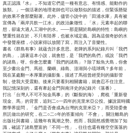
真正認識『水』，不知道它們是一種有意志、有情感、能動作的
族類。」一個活著的地理老師也可以做類似的描述，但緊張懸疑
的效果不會那麼顯著。此外，儘管小說中的「田浦水庫」具有被
宣傳為「兩岸共飲一江水」的政治象徵性，「水」元素串起的聯
想，卻遠大過人工湖中的水。——那是關於島嶼的特性：島嶼的
雙重性就在於，不只有陸界，也被水域定義。因為這個奇妙的水
中發聲座標，小說家得以放開了寫，而注入了音樂性。
書名《群島有事》就蘊含許多意思。老牌的系列紀錄片叫「我們
的島」，讀著這本小說，就會想，是「我們的島們」或說「我們
的諸島」呀。你會怎麼畫「我們的諸島」？除了鯨魚大島，你會
至少畫出金門、馬祖、蘭嶼、綠島、澎湖與小琉球嗎？多年前，
我在某處翻一本厚重的攝影集，描述了馬祖曾經受到的攝影管
制，使我大受震動。後來只要看到相關書籍，就會忍不住注意。
我記憶深刻的，還有牽起金門與南洋史的紀錄片《落番》。
打出「台灣人不可不知金馬事」的《斷裂的海》，爬梳「重新發
現金、馬」的背景，追到二○一四年的克里米亞公投。據說當時國
際學界提問，「金門是否會成為台灣的克里米亞？」而受陸委會
所託做出的研究，在二○二○年的答案傾向「不會」。關注離島的
出版社與書籍，這幾年有風潮之勢。然而，我固然感覺增加了知
識，確認了諸島豐富的「不同一性」，往往也還有種空空落落的