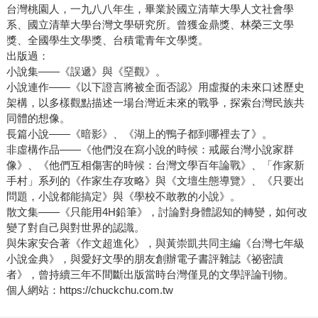
台灣桃園人，一九八八年生，畢業於國立清華大學人文社會學
系、國立清華大學台灣文學研究所。曾獲金鼎獎、林榮三文學
獎、全國學生文學獎、台積電青年文學獎。
出版過：
小說集——《誤遞》與《堊觀》。
小說連作——《以下證言將被全面否認》用虛擬的未來口述歷史
架構，以多樣觀點描述一場台灣近未來的戰爭，探索台灣民族共
同體的想像。
長篇小說——《暗影》、《湖上的鴨子都到哪裡去了》。
非虛構作品——《他們沒在寫小說的時候：戒嚴台灣小說家群
像》、《他們互相傷害的時候：台灣文學百年論戰》、「作家新
手村」系列的《作家生存攻略》與《文壇生態導覽》、《只要出
問題，小說都能搞定》與《學校不敢教的小說》。
散文集——《只能用4H鉛筆》，討論對身體認知的轉變，如何改
變了對自己與對世界的認識。
與朱家安合著《作文超進化》，與黃崇凱共同主編《台灣七年級
小說金典》，與愛好文學的朋友創辦電子書評雜誌《祕密讀
者》，曾持續三年不間斷出版當時台灣僅見的文學評論刊物。
個人網站：https://chuckchu.com.tw