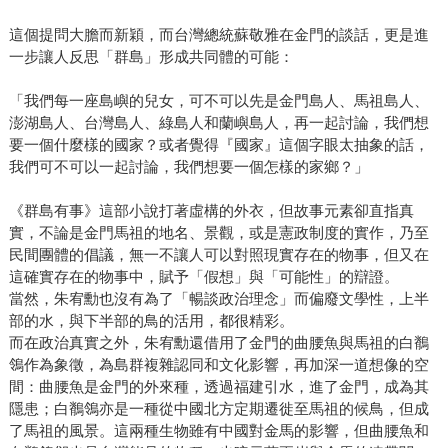
這個提問大膽而新穎，而台灣總統蘇敬雅在金門的談話，更是進
一步讓人反思「群島」形成共同體的可能：
「我們每一座島嶼的兒女，可不可以先是金門島人、馬祖島人、
澎湖島人、台灣島人、綠島人和蘭嶼島人，再一起討論，我們想
要一個什麼樣的國家？或者覺得『國家』這個字眼太抽象的話，
我們可不可以一起討論，我們想要一個怎樣的家鄉？」
《群島有事》這部小說打著虛構的外衣，但故事元素卻直指真
實，不論是金門馬祖的地名、景觀，或是憲政制度的實作，乃至
民間團體的倡議，無一不讓人可以對照現實存在的物事，但又在
這確實存在的物事中，賦予「假想」與「可能性」的辯證。
當然，朱宥勳也沒有為了「暢談政治理念」而偏廢文學性，上半
部的水，與下半部的鳥的活用，都很精彩。
而在政治真實之外，朱宥勳還借用了金門的曲腰魚與馬祖的白鶺
鴒作為象徵，為島群複雜認同和文化影響，再加深一道想像的空
間：曲腰魚是金門的外來種，透過福建引水，進了金門，成為其
隱患；白鶺鴒亦是一種從中國北方定期遷徙至馬祖的候鳥，但成
了馬祖的風景。這兩種生物雖有中國對金馬的影響，但曲腰魚和