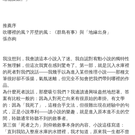
推薦序
吹哪裡的風？芹壁的風：《群島有事》與「地緣出身」
張亦絢
我沒想到，我會讀這本小說入了迷。我自認對宥勳小說的獨特性
不無理解，但這次我實在感到驚奇了。第一部，就是沉入水庫裡
的死者對我們說話——我幾乎以為進入某些推理小說——那種文
筆很好卻不張揚，氣氛迷離，但完全不知會把我們帶到哪裡的作
品。
為什麼死者說話，那麼吸引我們？我邊讀邊興味盎然地想著。答
案有比較一般的：因為人對死亡向來有很原始的牽掛。有文學
的：因為「我死了」，這種合乎文法，但很難出現在經驗中的句
式，正是小說專利——讀小說的樂趣，就是進入原本進不去的空
間，聆聽通常聆聽不到的敘事者。
第三個「死者之力」則仰賴敘事本身的內容。小說這樣寫道：
「直到我陷入整座水庫的水體裡，我才知道，原來我一生都不曾