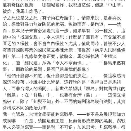
還有奇怪的反應——哪個城被炸，我都還茫然，但說「中山堂」
被炸，我馬上炸毛了。
子之死也是父之死（有子尚在母腹中）。情節來說，是參與政
治，導致對暴力無從防範的脆弱。象徵而言，是殉道。——然
而，原本兒子未嘗必須走到這一步，如果早有「另一種父」。這
當中的「找回父親」，令人深思：什麼是子輩難有，而父輩不虞
匱乏的？犧牲，會不會白白犧牲？尤其，值此同時，曾被不少人
寄望其國防專業的國民黨立委陳永康，甫提案〈兩岸人民關係條
例〉第二十九條條文修正案，欲將金、馬水域執法「主權淡
化」。遭「經民連」斥為「令人不寒而慄」。——「群島果然有
事」。而政治的暴烈，是否已遠超我們想像？
「他們什麼都不知道，但什麼都是他們決定。」——像這樣感情
深沉的段落，小說中比比皆是。這裡說的是「覺得自己是馬祖
人，而非台灣人的瞬間」。新世代希望以「群島」對抗舊世代的
「離島」：在「群島」中，「也要有台灣（島）」——這個立場
點破了，除了「知與不知」外，不同的編列諸島幾何法則，其實
會構成不同的政治力學。
我一向認為，台灣文學要能夠寫戰爭。——並不是為展現預知力
或恫嚇——而是，繞開這個主題，反而會形成壓抑的黑洞。寫戰
爭未必等於寫實——而是對「不可逆」加以思考。凡寫戰爭，很