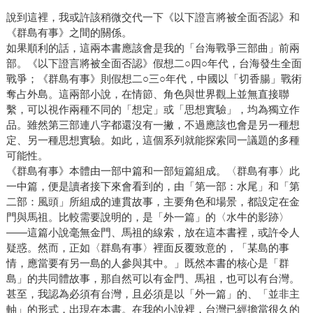
說到這裡，我或許該稍微交代一下《以下證言將被全面否認》和
《群島有事》之間的關係。
如果順利的話，這兩本書應該會是我的「台海戰爭三部曲」前兩
部。《以下證言將被全面否認》假想二○四○年代，台海發生全面
戰爭；《群島有事》則假想二○三○年代，中國以「切香腸」戰術
奪占外島。這兩部小說，在情節、角色與世界觀上並無直接聯
繫，可以視作兩種不同的「想定」或「思想實驗」，均為獨立作
品。雖然第三部連八字都還沒有一撇，不過應該也會是另一種想
定、另一種思想實驗。如此，這個系列就能探索同一議題的多種
可能性。
《群島有事》本體由一部中篇和一部短篇組成。〈群島有事〉此
一中篇，便是讀者接下來會看到的，由「第一部：水尾」和「第
二部：風頭」所組成的連貫故事，主要角色和場景，都設定在金
門與馬祖。比較需要說明的，是「外一篇」的〈水牛的影跡〉
——這篇小說毫無金門、馬祖的線索，放在這本書裡，或許令人
疑惑。然而，正如〈群島有事〉裡面反覆致意的，「某島的事
情，應當要有另一島的人參與其中。」既然本書的核心是「群
島」的共同體故事，那自然可以有金門、馬祖，也可以有台灣。
甚至，我認為必須有台灣，且必須是以「外一篇」的、「並非主
軸」的形式，出現在本書。在我的小說裡，台灣已經擔當很久的