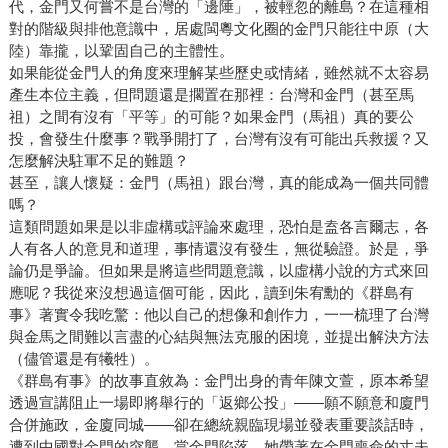
代，金門又何嘗不是台灣的「邊陲」，被輕忽的離島？在這種相
對的階級與排他意識中，居處閩粵文化圈的金門只能往中原（大
陸）靠攏，以鞏固自己的主體性。
如果能從金門人的角度來理解某些歷史或情緒，雖然就不太容易
產生本位主義，但問題還是擱置在那裡：台灣和金門（甚至馬
祖）之間有沒有「平等」的可能？如果金門（馬祖）真的要公
投，會發生什麼事？戰爭開打了，台灣有沒有可能出兵救援？又
怎麼解決駐軍不足的難題？
甚至，讓人懷疑：金門（馬祖）跟台灣，真的能成為一個共同體
嗎？
這類問題如果是以非虛構或評論來處理，恐怕是盍各言爾志，各
人有各人的意見和道理，事情還沒有發生，無從驗證。於是，爭
論仍是爭論。但如果是將這些問題意識，以虛構小說的方式來回
應呢？我從來沒想過這個可能，因此，讀到朱宥勳的《群島有
事》著實令我吃驚：他以自己的想像和創作力，一一梳理了台灣
與金馬之間難以言盡的心結與無法克服的困境，並提出解決方法
（儘管還是有犧牲）。
《群島有事》的故事直敘為：金門出身的青年陳文萱，原本希望
透過宣講阻止一場即將舉行的「返鄉公投」——願不願意和廈門
合併施政，金廈同城——卻在總統親臨現場並發表重要談話時，
遭到中國對金門的突襲。當金門陷落，她帶著在金門喪命的丈夫