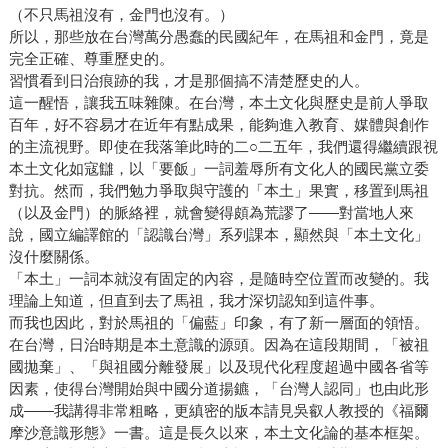
（不只馬祖沒有，金門也沒有。）
所以，那些放在台灣萬分愚蠢的民國紀年，在馬祖和金門，竟是
完全正確、尊重歷史的。
習慣看到日治痕跡的我，才是那個搞不清楚歷史的人。
這一醒悟，讓我五味雜陳。在台灣，本土文化與歷史是前人爭取
百年，好不容易才在近年有點成果，能夠進入教育、媒體與創作
的主流視野。即使在我落筆此時的二○二五年，我們還得繼續跟視
本土文化如寇讎，以「要飯」一詞羞辱所有文化人的國民黨立委
對抗。然而，我們勉力爭取與守護的「本土」果實，移置到馬祖
（以及金門）的脈絡裡，就會變得頗為荒謬了——對當地人來
說，國立編譯館的「認識台灣」系列課本，顯然與「本土文化」
沒什麼關係。
「本土」一詞本就沒有固定的內容，是隨時空位置而改變的。我
理論上知道，但直到去了馬祖，我才深切認知到這件事。
而我也因此，對於馬祖的「偏藍」印象，有了新一層面的領悟。
在台灣，日治時期是本土意識的源頭。因為在這段期間，「被祖
國拋棄」、「與祖國分離發展」以及現代化程度超過中國各省等
因素，使得台灣開始與中國分道揚鑣，「台灣人認同」也由此形
成——我講得非常粗略，更縝密的版本請見吳叡人教授的《福爾
摩沙意識形態》一書。這是長久以來，本土文化論的基本框架。