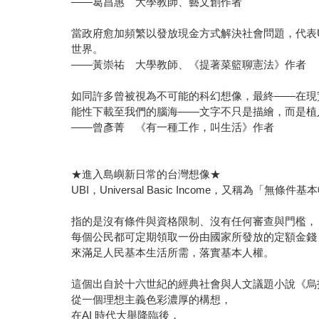
——葛昌惠 大學教師、藝文創作者
當政府愈加頻繁以發放現金方式解決社會問題，代表U
世界。
——黃崇祐 大學教師、《提著菜籃聊憲法》作者
如同許多曾被視為不可能的科幻想像，最終——在現實
能性下載至我們的腦海——文字不只是描繪，而是植
——曾彥菁 《有一種工作，叫生活》作者
★進入島嶼新日常的台灣想像★
UBI，Universal Basic Income，又稱為「無條件
指的是沒有條件與資格限制、沒有任何審查與門檻，
每個公民都可定期領取一份由國家所發放的定額金錢
來滿足人民基本生活所需，落實基本人權。
這個出自於十六世紀的經典社會與人文議題小說《烏
從一個理想主義色彩濃厚的構想，
在AI 時代大舉降臨後，