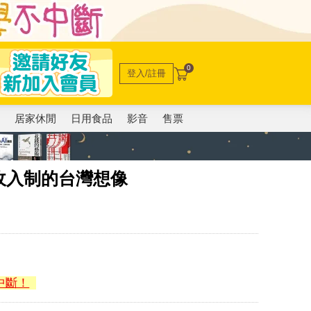
0
登入/註冊
電
居家休閒
日用食品
影音
售票
收入制的台灣想像
中斷！