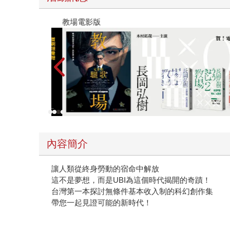
教場電影版
內容簡介
讓人類從終身勞動的宿命中解放
這不是夢想，而是UBI為這個時代揭開的奇蹟！
台灣第一本探討無條件基本收入制的科幻創作集
帶您一起見證可能的新時代！