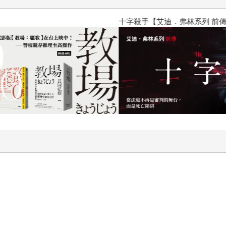
十字殺手【艾迪．弗林系列 前傳