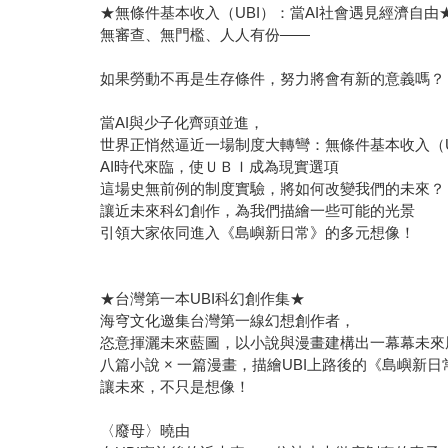
★無條件基本收入（UBI）：當AI社會遇見經濟自由
無審查、無門檻、人人有份——
如果勞動不再是生存條件，努力將會有新的意義嗎？
當AI與少子化齊頭並進，
世界正悄然逼近一場制度大轉彎：無條件基本收入（U
AI時代來臨，使ＵＢＩ成為現實選項
這場史無前例的制度實驗，將如何改變我們的未來？
讓近未來科幻創作，為我們描繪一些可能的光景
引領大家依同進入《島嶼新日常》的多元想像！
★台灣第一本UBI科幻創作集★
海穹文化邀集台灣第一線幻想創作者，
恣意揮灑未來藍圖，以小說與漫畫建構出一幕幕未來
八篇小說 × 一篇漫畫，描繪UBI上路後的《島嶼新日
讓未來，不只是想像！
〈廢母〉曉由