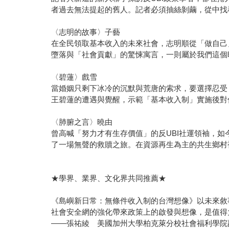
者過去無法提起的舊人。記者必須抽絲剝繭，從中找
〈志明的故事〉子藝
在全民領取基本收入的未來社會，志明順從「做自己
墮落與「社會貢獻」的驚悚寓言，一則屬於我們這個
〈碧蓮〉戲雪
當婚姻只剩下冰冷的沉默與荒唐的索求，要選擇忍受
王碧蓮的遭遇與覺醒，示範「基本收入制」實施後對
〈肺腑之言〉曉由
曾高喊「努力才有生存價值」的反UBI社運領袖，如
了一場無聲的救贖之旅。在資源再生為主的共生鄉村
★學界、業界、文化界共同推薦★
《島嶼新日常：無條件收入制的台灣想像》以未來敘
社會安全網的強化帶來政策上的啟發與想像，是值得
——張祐綾 美國加州大學柏克萊分校社會福利學院