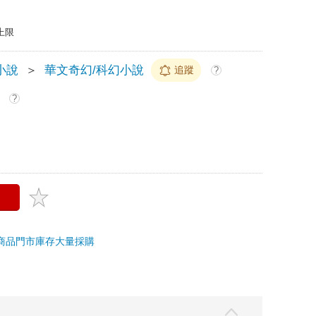
上限
小說
＞
華文奇幻/科幻小說
追蹤
?
?
商品
門市庫存
大量採購