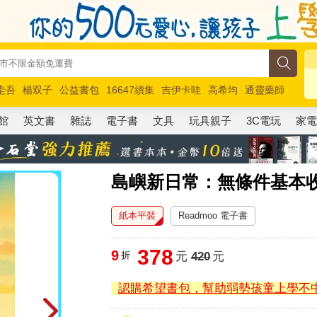
圭吾
楊双子
公益書包
16647續集
吉伊卡哇
高希均
通靈藥師
路邊攤新作
馬斯克
玩具總動員5
超慢跑
館
英文書
雜誌
電子書
文具
玩具親子
3C電玩
家
島嶼新日常：無條件基本
紙本平裝
Readmoo 電子書
378
9
折
元
420
元
認購希望書包，幫助弱勢孩童上學不