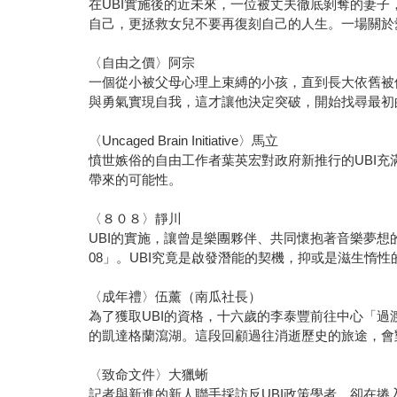
在UBI實施後的近未來，一位被丈夫徹底剝奪的妻
自己，更拯救女兒不要再復刻自己的人生。一場關於
〈自由之價〉阿宗
一個從小被父母心理上束縛的小孩，直到長大依舊被
與勇氣實現自我，這才讓他決定突破，開始找尋最初
〈Uncaged Brain Initiative〉馬立
憤世嫉俗的自由工作者葉英宏對政府新推行的UBI充
帶來的可能性。
〈８０８〉靜川
UBI的實施，讓曾是樂團夥伴、共同懷抱著音樂夢
08」。UBI究竟是啟發潛能的契機，抑或是滋生惰性
〈成年禮〉伍薰（南瓜社長）
為了獲取UBI的資格，十六歲的李泰豐前往中心「
的凱達格蘭瀉湖。這段回顧過往消逝歷史的旅途，會
〈致命文件〉大獵蜥
記者與新進的新人聯手採訪反UBI政策學者，卻在