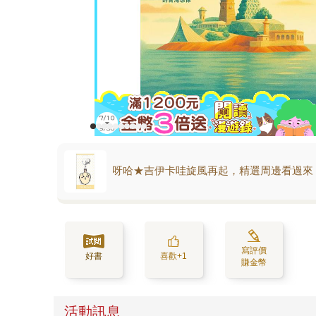
呀哈★吉伊卡哇旋風再起，精選周邊看過來
寫評價
好書
喜歡+1
賺金幣
活動訊息