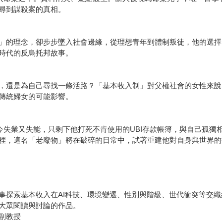
尋到謀殺案的真相。
」的理念，卻步步墜入社會邊緣，從理想青年到體制叛徒，他的選擇
時代的反烏托邦故事。
，還是為自己尋找一條活路？「基本收入制」對父權社會的女性來說
傳統婦女的可能影響。
今失業又失能，只剩下他打死不肯使用的UBI存款帳簿，與自己孤
裡，這名「老廢物」將在破碎的日常中，試著重建他對自身與世界的
事探索基本收入在AI科技、環境變遷、性別與階級、世代衝突等交
大眾閱讀與討論的作品。
副教授