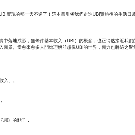
BI實現的那一天不遠了！這本書引領我們走進UBI實施後的生活
中落地成形，無條件基本收入（UBI）的概念，也正悄然接近我們的
入願景。當愈來愈多人開始理解並想像UBI的世界，願力也將隨之聚
基本收入」。
，
托邦》的點子，