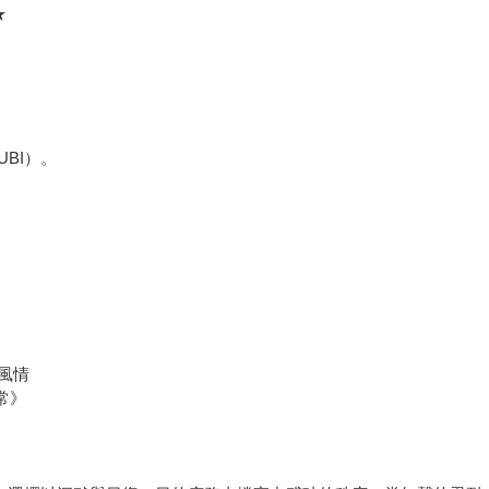
★
BI）。
風情
常》