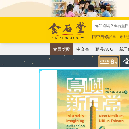
國中自修評量
東野
唯紅花綻放
奧德賽
會員獎勵
中文書
動漫ACG
親子