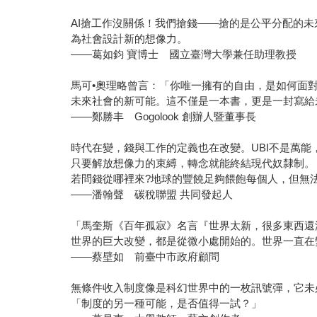
AI搶工作沒關係！我們搶錢——搶的是公平分配的
為社會設計新的想像力。
——葛如鈞 寶博士 國立臺灣大學兼任助理教授
馬可•奧理略曾言：「你唯一擁有的自由，是如何面對
未來社會的新可能。這不僅是一本書，更是一封寫給
——鄭勝丰 Gogolook 創辦人暨董事長
時代在變，錢與工作的定義也在改變。UBI不是萬能
只要解放想像力的束縛，轉念就能終結現代奴隸制。
若問錢從哪裡來?地球的豐饒足夠餵飽每個人，但無
——潘翰聲 碳稅聯盟 共同發起人
「馬奎斯《百年孤寂》名言『世界太新，很多東西還
世界的巨大改變，都是從微小處開始的。世界一直在
——蔡壁如 前臺中市政府顧問
無條件收入制度像是科幻世界中的一枚訊號彈，它未
「制度的另一種可能，是否值得一試？」