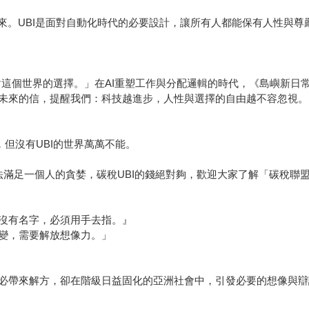
未來。UBI是面對自動化時代的必要設計，讓所有人都能保有人性與
這個世界的選擇。」在AI重塑工作與分配邏輯的時代，《島嶼新日常
未來的信，提醒我們：科技越進步，人性與選擇的自由越不容忽視。
，但沒有UBI的世界萬萬不能。
法滿足一個人的貪婪，碳稅UBI的錢絕對夠，歡迎大家了解「碳稅聯
沒有名字，必須用手去指。』
變，需要解放想像力。」
必帶來解方，卻在階級日益固化的亞洲社會中，引發必要的想像與辯