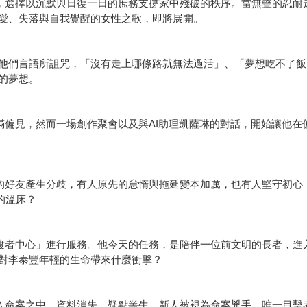
子，選擇以沉默與日復一日的庶務支撐家中殘破的秩序。當無聲的忍
愛、失落與自我覺醒的女性之歌，即將展開。
他們言語所詛咒，「沒有走上哪條路就無法過活」、「夢想吃不了飯
的夢想。
滿偏見，然而一場創作聚會以及與AI助理凱薩琳的對話，開始讓他在
想的好友產生分歧，有人原先的怠惰與拖延變本加厲，也有人堅守初心
的溫床？
過渡者中心」進行服務。他今天的任務，是陪伴一位前文明的長者，
對李泰豐年輕的生命帶來什麼衝擊？
捲入命案之中。資料消失、疑點叢生。新人被視為命案兇手，唯一目