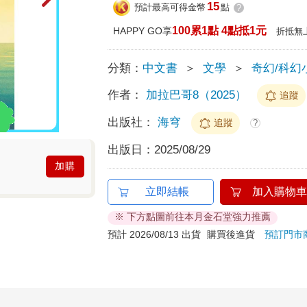
15
預計最高可得金幣
點
?
100累1點 4點抵1元
HAPPY GO享
折抵無
分類：
中文書
＞
文學
＞
奇幻/科幻
作者：
加拉巴哥8（2025）
追蹤
出版社：
海穹
追蹤
?
出版日：
2025/08/29
加購
立即結帳
加入購物車
※ 下方點圖前往本月金石堂強力推薦
預計 2026/08/13 出貨
購買後進貨
預訂門市