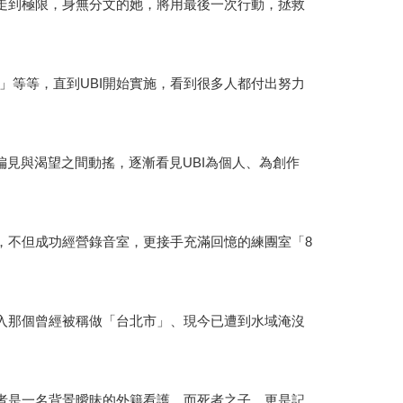
耐走到極限，身無分文的她，將用最後一次行動，拯救
」等等，直到UBI開始實施，看到很多人都付出努力
偏見與渴望之間動搖，逐漸看見UBI為個人、為創作
，不但成功經營錄音室，更接手充滿回憶的練團室「8
進入那個曾經被稱做「台北市」、現今已遭到水域淹沒
擊者是一名背景曖昧的外籍看護，而死者之子，更是記