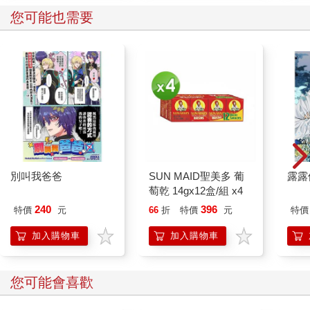
您可能也需要
別叫我爸爸
SUN MAID聖美多 葡
露露
萄乾 14gx12盒/組 x4
240
396
特價
元
66
折
特價
元
特價
加入購物車
加入購物車
您可能會喜歡