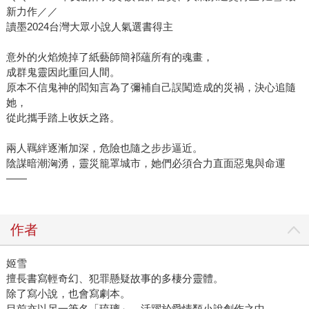
新力作／／
讀墨2024台灣大眾小說人氣選書得主
意外的火焰燒掉了紙藝師簡祁蘊所有的魂畫，
成群鬼靈因此重回人間。
原本不信鬼神的閻知言為了彌補自己誤闖造成的災禍，決心追隨
她，
從此攜手踏上收妖之路。
兩人羈絆逐漸加深，危險也隨之步步逼近。
陰謀暗潮洶湧，靈災籠罩城市，她們必須合力直面惡鬼與命運
——
作者
姬雪
擅長書寫輕奇幻、犯罪懸疑故事的多棲分靈體。
除了寫小說，也會寫劇本。
目前亦以另一筆名「琉璃」，活躍於愛情類小說創作之中。