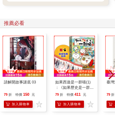
推薦必看
請解開故事謎底 03
如果西遊是一群喵(1)
臺灣
：《如果歷史是一群
喵》作者最新力作，附
150
411
79
折
特價
元
79
折
特價
元
79
折
【首卷特典】拉頁
加入購物車
加入購物車