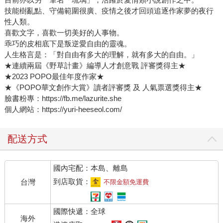
技能樹亂點、守備範圍很廣、疫情之後才回頭追逐作家夢的夜行
性人類。
喜歡文字，喜歡一切美好的人事物。
乖巧的皮相底下是叛逆愛自由的靈魂。
人生格言是：「對自由有多大的理解，就有多大的自由。」
★連續兩屆《野草計畫》編導人才創意戰 評審獎得主★
★2023 POPO最佳年度作家★
★《POPO華文創作大賞》讀者評審獎 及 人氣票選獎得主★
臉書粉專：https://fb.me/lazurite.she
個人網站：https://yuri-heeseol.com/
配送方式
國內宅配：本島、離島
到店取貨：
台灣
不限金額免運費
國際快遞：全球
海外