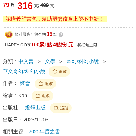
316
79
折
元
400
元
認購希望書包，幫助弱勢孩童上學不中斷！
15
預計最高可得金幣
點
?
100累1點 4點抵1元
HAPPY GO享
折抵無上限
分類：
中文書
＞
文學
＞
奇幻/科幻小說
＞
華文奇幻/科幻小說
追蹤
作者：
姬雪
追蹤
繪者：
Kan
追蹤
出版社：
燈籠出版
追蹤
出版日：
2025/11/05
相關主題：
2025年度之書