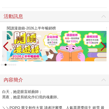
活動訊息
閱讀漫遊錄-2026上半年暢銷榜
飢
內容簡介
白天，她是眼盲紙藝師；
黑夜，她是剪紙化作幻境的魂畫師。
＼＼POPO 華文創作大賞 讀者評審獎、人氣票選獎得主 姬雪 最