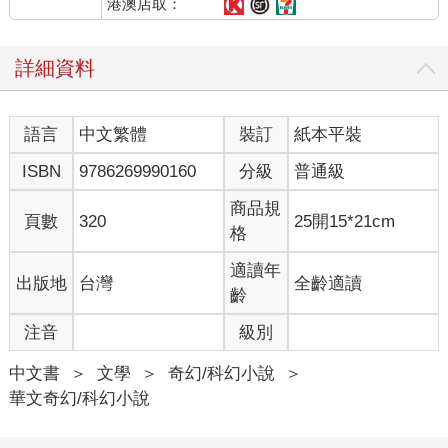
港澳店取：
詳細資料
語言
中文繁體
裝訂
紙本平裝
ISBN
9786269990160
分級
普通級
商品規
頁數
320
25開15*21cm
格
適讀年
出版地
台灣
全齡適讀
齡
注音
級別
中文書
＞
文學
＞
奇幻/科幻小說
＞
華文奇幻/科幻小說