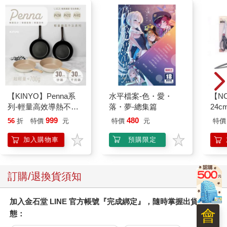
【KINYO】Penna系
水平檔案-色・愛・
【N
列-輕量高效導熱不沾
落・夢-總集篇
24c
平煎鍋30cm
999
480
56
折
特價
元
特價
元
特價
加入購物車
預購限定
訂購/退換貨須知
加入金石堂 LINE 官方帳號『完成綁定』，隨時掌握出貨動
會
態：