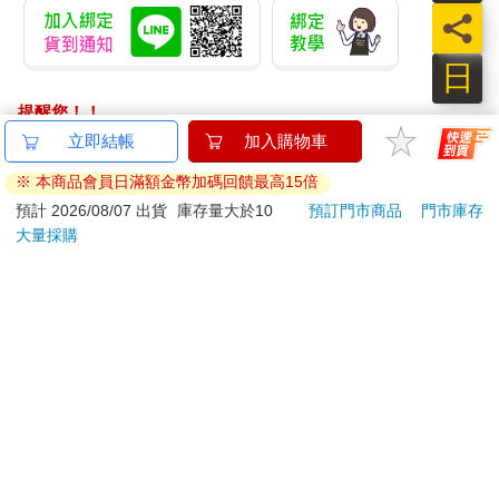
員
日
提醒您！！
金石堂及銀行均不會請您操作ATM! 如接獲電話要求您前往
立即結帳
加入購物車
ATM提款機，請不要聽從指示，以免受騙上當！
※ 本商品會員日滿額金幣加碼回饋最高15倍
退換貨須知：
預計 2026/08/07 出貨
庫存量大於10
預訂門市商品
門市庫存
大量採購
**提醒您，鑑賞期不等於試用期，退回商品須為全新狀態**
依據「消費者保護法」第19條及行政院消費者保護處公告之
「通訊交易解除權合理例外情事適用準則」，以下商品購買
後，除商品本身有瑕疵外，將不提供7天的猶豫期：
易於腐敗、保存期限較短或解約時即將逾期。（如：生
鮮食品）
依消費者要求所為之客製化給付。（客製化商品）
報紙、期刊或雜誌。（含MOOK、外文雜誌）
經消費者拆封之影音商品或電腦軟體。
非以有形媒介提供之數位內容或一經提供即為完成之線