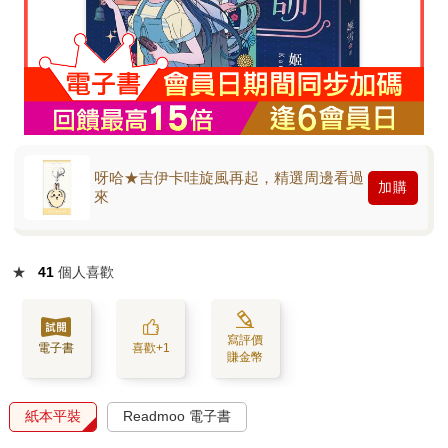
呀哈★吉伊卡哇旋風再起，精選周邊看過
加購
來
★
41
個人喜歡
寫評價
電子書
喜歡+1
賺金幣
紙本平裝
Readmoo 電子書