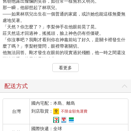
舊朝他露出燦爛的笑容，如往常一樣無邪又明亮。
那一瞬，他卻想起了林琪兒。
——如果林琪兒出生在一個普通的家庭，或許她也能這樣無憂無
慮地笑著。
「天然？你怎麼了？」李梨伸手在他眼前晃了晃。
莊天然這才回過神，搖搖頭，臉上神色仍有些僵硬。
「你沒事吧？我剛才看到你在神龕前站了好久，是關卡裡發生什
麼了嗎？」李梨輕聲問，眼裡帶著關切。
他無法回答。剛才發生在眼前的現實過於殘酷，他一時之間還沒
辦法接受。莊天然只沉默著。
李梨見多了這樣的沉默。
看更多
作為綠洲的接待者，她接觸過無數玩家，也見過不少露出像莊天
然這樣表情的人——帶著未能言說的悲傷與愧疚。她沒有再問，
只是試著緩解氣氛。
配送方式
「對了，你還沒來過宿舍吧？今天就好好休息一下！」她揚起笑
容，故作輕快地說。
國內宅配：本島、離島
「宿舍？」莊天然被這突如其來的話題吸引了注意。
「嗯嗯！走啦，我帶你去！」李梨爽朗地拉起他的手，邁步往綠
到店取貨：
台灣
不限金額免運費
洲深處走去。
他沒有拒絕，任由她牽引。
國際快遞：全球
踩在石子路上，遠處海風輕拂而來，捎帶鹹味與陽光的氣息，令