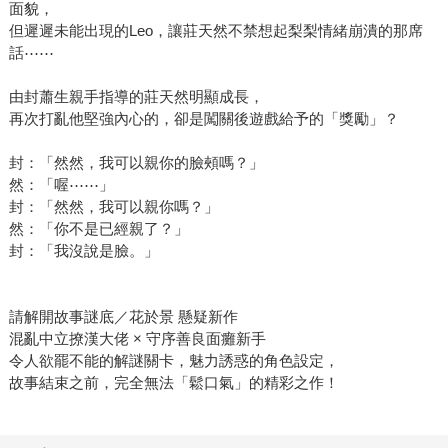
面貌，
但遲遲未能出現的Leo，讓莊天然不禁想起梨梨情緒崩潰的那席
話⋯⋯
由封蕭生親手指導的莊天然明顯成長，
再次打亂他堅強內心的，卻是闖關後遊戲給予的「獎勵」？
封：「然然，我可以親你的臉頰嗎？」
然：「喔⋯⋯」
封：「然然，我可以親你嗎？」
然：「你不是已經親了？」
封：「我沒說是臉。」
請解開故事謎底／花於景 懸疑新作
混亂中立撩漢大佬 × 守序善良面癱新手
令人欲罷不能的解謎關卡，魅力誘惑的角色設定，
故事結束之前，完全無法「鬆口氣」的精彩之作！