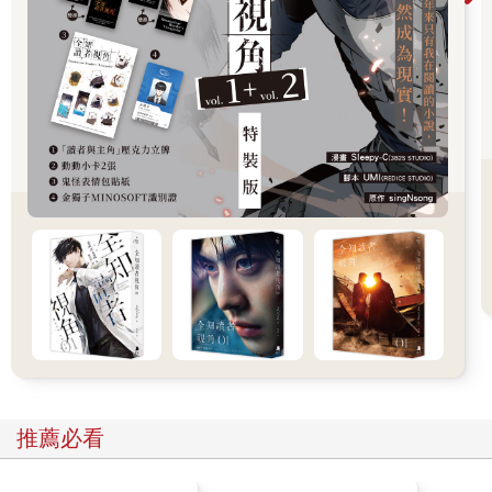
師。
龍滔只淡淡一笑，對這些話毫不在意，將布丁分送完便默默回到
廚房。
李梨剛吃了幾口布丁，無意間瞥見洗衣籃已經七分滿，便放下盤
子準備拿去清洗。
「妳不是才打掃完，又要洗衣服？」徐鹿問。
「你們都剛破完關，只有我最閒嘛。」李梨回答。
徐鹿沒再多說，三兩口把布丁吃光，說：「我去放盤子。」說是
放盤子，其實順手提走了洗衣籃，走向陽台。
李梨看著他的背影，臉上露出又好氣又好笑的複雜表情。
莊天然看在眼裡，感覺這些人表面針鋒相對，實則早已有了不言
說的默契。無論是李梨與徐鹿，還是他們與封哥。
他垂下眼眸，陷入短暫的思索。
「除了妳跟Leo，其他人原本就認識嗎？」莊天然問。
李梨歪了歪頭，「只有我跟我哥是一起來的呀，怎麼啦？」
「沒什麼。」莊天然低聲回應。
李梨注意到他手上的盤子已經空了，連忙說：「我幫你拿去洗
吧！」
推薦必看
莊天然看著她幾秒，開口道：「妳不用做這些。」
「沒關係啦，反正我也沒事做，你們平常那麼辛苦⋯⋯」