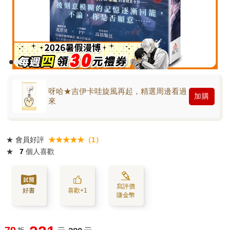
呀哈★吉伊卡哇旋風再起，精選周邊看過
加購
來
★
會員好評
★★★★★（1）
★
7
個人喜歡
寫評價
好書
喜歡+1
賺金幣