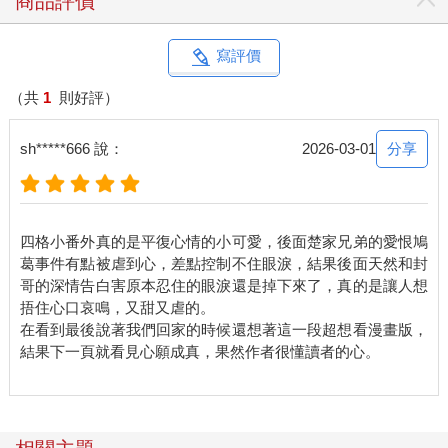
商品評價
李梨驚魂未定地盯著他，「你剛才，是不是笑了？」
他一愣，反射性地摸了摸臉，還是一貫的面無表情。
李梨卻像見鬼似地揉著眼睛，嘀咕：「不、不可能⋯⋯一定是我
寫評價
太累了⋯⋯」
莊天然沉默，心想：有這麼可怕嗎？
（共
1
則好評）
兩人一同踏進宿舍，一眼望去是寬敞的大廳，長形的米色沙發沿
牆而設，對面是整面的電視牆，旁邊還有一張十人座的大餐桌，
分享
sh*****666 說：
2026-03-01
樓梯從客廳蜿蜒上二樓。
低調中見奢華，奢華中保留了凡塵。
只見地板中央一隻縐巴巴的襪子安靜躺著。
李梨臉色驟變，像是見到完美場景被破壞的導演，立刻朝樓上吼
四格小番外真的是平復心情的小可愛，後面楚家兄弟的愛恨鳩
道：「徐！鹿——你、的、襪、子！」
葛事件有點被虐到心，差點控制不住眼淚，結果後面天然和封
高分貝的聲音在空中迴盪，腳步聲緊接著從樓梯傳來。
哥的深情告白害原本忍住的眼淚還是掉下來了，真的是讓人想
原本疾步奔下樓的少年一見到李梨，立刻裝出若無其事的模樣，
捂住心口哀鳴，又甜又虐的。
刻意放慢動作，拖拖拉拉地下樓，邊走邊睡眼惺忪地撓著後腦。
在看到最後說著我們回家的時候還想著這一段超想看漫畫版，
莊天然注意到，他的拖鞋左右腳穿反了。
結果下一頁就看見心願成真，果然作者很懂讀者的心。
「幹嘛啦⋯⋯吵死了。」徐鹿皺著眉，抱怨道。
「我不是跟你說過幾百遍，襪子不要亂丟嗎？今天要接天然回
來，我還特地大掃除了耶！」
徐鹿咂了咂嘴，雖然滿臉不情願，還是撿起襪子，漫不經心地扔