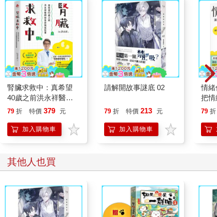
「不是這個意思。」莊天然搖搖頭。
李梨疑惑地看向他。
「我的意思是，妳什麼都不用做。」
李梨眨著眼，有些不懂。
莊天然頓了下，語氣平淡卻篤定：「妳只要好好活著，就算什麼
事都不做也沒關係，組織的每個成員一定都是這麼想的，沒人會
說妳什麼。」
李梨怔怔地望著他，一時說不出話。隔了好一會，她才深吸一口
腎臟求救中：真希望
請解開故事謎底 02
情緒
氣，彷彿剛剛忘記了怎麼呼吸。
40歲之前洪永祥醫師
把情
「這些，是封哥告訴我的。在愛妳的人面前，妳不用逞強。」
就告訴我這些事
誰都
這句話像是擊潰了她堆築多年的心防，李梨眼淚瞬間潰堤。
379
213
79
折
特價
元
79
折
特價
元
79
折
莊天然輕輕拍了拍她的肩。他明白那種無能為力的焦躁，明白不
加入購物車
加入購物車
願依賴別人時的孤獨，他也曾走過這段路。
李梨哭得一塌糊塗，卻還想勉強自己笑著，「奇怪，怎麼哭不
停，好久沒這樣哭了，好丟臉喔，哈哈⋯⋯」
其他人也買
「這裡只有我。」莊天然說。
李梨臉紅了，邊笑邊擦眼淚，「真難得，你居然會說這種話？我
都要心動了！對不起啦，讓你看到我哭得這麼醜⋯⋯」
莊天然淡淡看了她一眼，「跟平常沒差。」
「⋯⋯」李梨想收回剛才的讚美。
等情緒緩過來後，李梨輕聲說：「謝謝你，我真的好多了。其