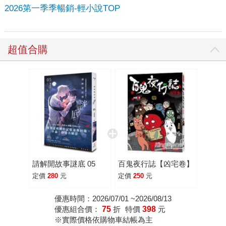
2026第一季季暢銷-輕小說TOP
超值合購
請解開故事謎底 05
百鬼夜行誌【凶宅卷】
定價
280
元
定價
250
元
優惠時間：2026/07/01 ~2026/08/13
優惠組合價：
75
折
特價
398
元
※實際價格依購物車結帳為主