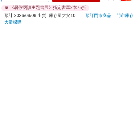
送的芙莉蓮B款(費)
白
送的
※ 《暑假閱讀主題書展》指定書單2本75折
320
500
特價
元
特價
元
特價
預計 2026/08/08 出貨
庫存量大於10
預訂門市商品
門市庫存
大量採購
加入購物車
加入購物車
您可能會喜歡
Pokecology an
【日本 Sanrio 三麗
MAR
Illustrated Guide to
鷗】 造型長尾夾3入組
佳人0
Pokemon Ecology
(8款可選) 凱蒂貓 Hello
513
399
9
折
特價
元
69
折
特價
元
220
(Pokemon Pikachu
Kitty 庫洛米 布丁狗 酷