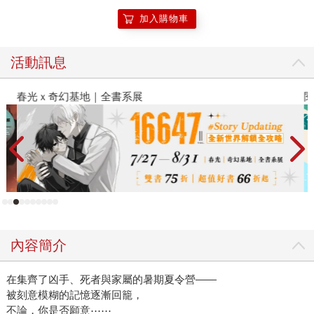
加入購物車
活動訊息
春光ｘ奇幻基地｜全書系展
閱
內容簡介
在集齊了凶手、死者與家屬的暑期夏令營——
被刻意模糊的記憶逐漸回籠，
不論，你是否願意⋯⋯