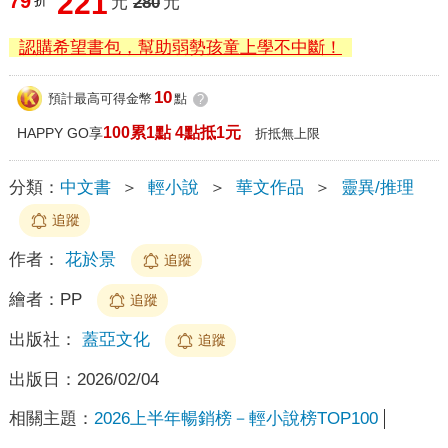
221
79
折
元
280
元
認購希望書包，幫助弱勢孩童上學不中斷！
10
預計最高可得金幣
點
?
100累1點 4點抵1元
HAPPY GO享
折抵無上限
分類：
中文書
＞
輕小說
＞
華文作品
＞
靈異/推理
追蹤
作者：
花於景
追蹤
繪者：
PP
追蹤
出版社：
蓋亞文化
追蹤
出版日：
2026/02/04
相關主題：
2026上半年暢銷榜－輕小說榜TOP100