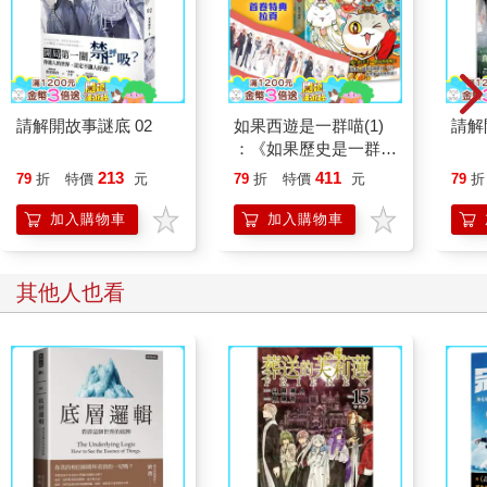
實⋯⋯雖然我說過是我哥不讓我去闖關，但明明就是因為我自己
太害怕了。他一定知道，所以才叫我不要去。他明明這麼厲害，
早就能離開，卻因為我，被困在這裡⋯⋯」
她哽咽，說不下去。
莊天然靜靜望著她。他之前曾想，如果林琪兒生在一個普通的家
請解開故事謎底 02
如果西遊是一群喵(1)
請解
庭，說不定能像李梨一樣露出這樣的笑容。但現在他明白了，這
：《如果歷史是一群
個想法太過輕率。
喵》作者最新力作，附
213
411
79
折
特價
元
79
折
特價
元
79
折
每個人都有自己的難處，表面樂觀未必真的生活如意，那是她努
【首卷特典】拉頁
力後的成果，不能單憑外表，就判定一個人活得輕鬆與否。
加入購物車
加入購物車
「抱歉。」莊天然說。
「什麼？」李梨不解地抬頭。
莊天然沒有解釋。
其他人也看
「啊，對了！」李梨想起什麼，回頭看了看牆上的時鐘，「封哥
要我帶你認識宿舍，然後他會在海邊等你。他應該等很久了，你
快去找他吧！」
更多精彩內容請見《請解開故事謎底 05》