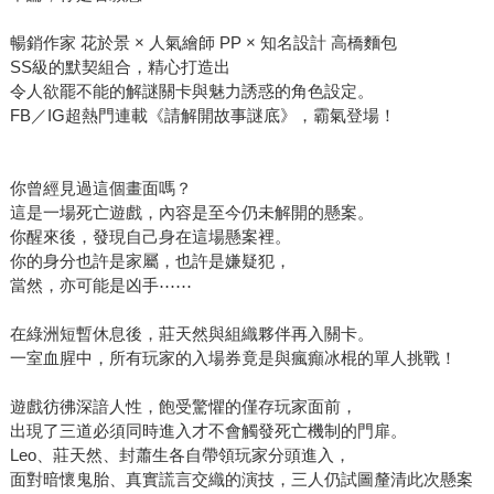
暢銷作家 花於景 × 人氣繪師 PP × 知名設計 高橋麵包
SS級的默契組合，精心打造出
令人欲罷不能的解謎關卡與魅力誘惑的角色設定。
FB／IG超熱門連載《請解開故事謎底》，霸氣登場！
你曾經見過這個畫面嗎？
這是一場死亡遊戲，內容是至今仍未解開的懸案。
你醒來後，發現自己身在這場懸案裡。
你的身分也許是家屬，也許是嫌疑犯，
當然，亦可能是凶手⋯⋯
在綠洲短暫休息後，莊天然與組織夥伴再入關卡。
一室血腥中，所有玩家的入場券竟是與瘋癲冰棍的單人挑戰！
遊戲彷彿深諳人性，飽受驚懼的僅存玩家面前，
出現了三道必須同時進入才不會觸發死亡機制的門扉。
Leo、莊天然、封蕭生各自帶領玩家分頭進入，
面對暗懷鬼胎、真實謊言交織的演技，三人仍試圖釐清此次懸案