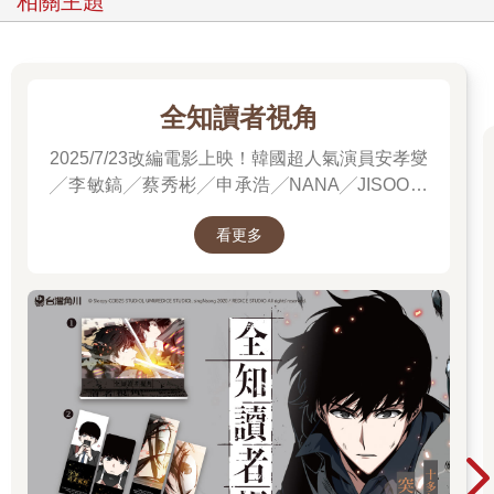
相關主題
進角落的洗衣籃，「他要來就來啊，幹嘛搞得像皇帝駕到啊？」
說完，還不忘多瞄了莊天然一眼，眼神裡透露出不怎麼歡迎的意
味。
莊天然撓了撓後腦。
他原以為兩人關係已經轉好，但現在看來徐鹿似乎依然不太待見
全知讀者視角
他。
「你們要吃布丁嗎？」一道溫柔低緩的聲音從背後傳來。
2025/7/23改編電影上映！韓國超人氣演員安孝燮
莊天然一驚，沒察覺到什麼時候身後多了一個人。
╱李敏鎬╱蔡秀彬╱申承浩╱NANA╱JISOO領
回頭一看，只見一位穿著白圍裙的男生手裡端著一盤布丁，朝他
銜主演！進電影院前，先看原著才能當全知讀
露出溫和的微笑。
看更多
者！
「龍哥！你真是太貼心了，你做的布丁最好吃了！」李梨開心地
抱了下廚師，徐鹿臉色頓時沉了下來。
「因為就只有布丁能吃。」徐鹿悶悶地嘀咕。
李梨白了他一眼，又立刻轉回甜美笑容對莊天然說：「你還沒見
過我們的廚師對吧？他叫龍滔，他是第一個被封哥帶回組織的人
喔！超厲害的吧？」
徐鹿冷哼一聲，「只會做甜點，不會闖關，也不知道封哥看上他
哪一點。」
「徐鹿！」李梨喝止他。
莊天然沒說話，腦海卻浮現第一次見到封蕭生時，對方在關卡裡
悠哉吃早餐的模樣——他大概能猜出封哥為什麼會帶回一位廚