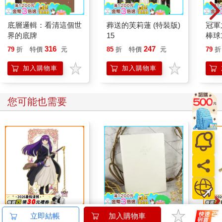
底層邏輯：看清這個世
葬送的芙莉蓮 (特裝版)
冠軍
界的底牌
15
棒球
錄【
316
247
79
折
特價
元
85
折
特價
元
79
折
加入購物車
加入購物車
您可能也需要
角色金屬吊飾書籤-葬
時錄三年誌27-29 日初
角色
立即結帳
加入購物車