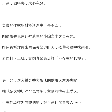
只是，回得去，未必完好。
負責的作家取材怪談途中一去不回，
剛從楓香鬼屋死裡逃生的小編言丰之自有妙計！
即使被祈洋僱來的保母緊迫盯人，依舊夾縫中找刺激。
表面打卡上班，實則直闖飯店裡「不存在的19樓」。
另一頭，進入鬱金香大飯店的點燈人意外失蹤，
槐花院大神祈洋罕見救場，主動前往夜土撈人。
但在怪談裡無情蹲他的，卻不是什麼青夫人⋯⋯