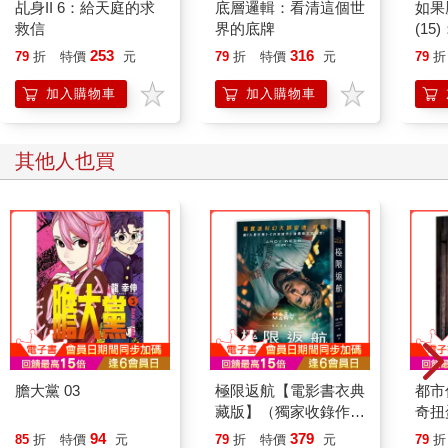
乩身II 6：給天庭的求
底層邏輯：看清這個世
如果
「你看這裡，這寫的是什麼？」言丰之指著其中幾行字問道。
救信
界的底牌
(1
「啊？就亂碼。」同事好笑地說，「你不會還想叫我翻譯吧，這
貓漫
我可做不到。」
253
316
79
折
特價
元
79
折
特價
元
79
折
「什麼東西做不到？別說是工作，這種事只要加班就能完成的。
加入購物車
加入購物車
要是連加班都做不完，就反省自己為什麼別人可以但你不行！」
一道大嗓門先一步到來，過了一會兒才見到聲音主人出現。
辦公室裡頓時響起此起彼落的招呼聲。
其他人也買
「老闆。」
「老闆早安。」
「早啊。」
「早。」老闆目光犀利一轉，一下就鎖定言丰之和他隔壁的同
事，登即邁大步子，朝他們方向走去。
老闆本來是想先給兩人餵一大碗心靈雞湯。
假如工作做不完，就靠加班來補。絕對沒有完成不了的工作，只
有不肯往死裡做的員工。當然，一個認真盡責、還願意好好加班
的好員工，勢必不會考慮加班費的問題。
別問公司能給多少加班費，要看自己能為公司省下多少額外開
支。
膽大黨 03
極限返航【電影書衣典
都市
然而乍一見到言丰之的螢幕，來到嘴邊的話瞬間拐了個彎，成為
藏版】（獨家收錄作者
奇扭
一聲緊張的喊叫。
訪談）
94
379
85
折
特價
元
79
折
特價
元
79
折