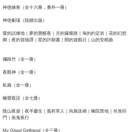
神使繪卷（全十六冊，番外一冊）
神使劇場（陸續出版）
愛的試煉地｜夢的覺醒夜｜月的朦朧路｜海的約定岩｜花的幻想
鄉｜夜的冒險譚｜星的許願書｜闇的遊戲日｜山的安眠曲
攔路竹（全一冊）
夜觀神（全一冊）
私廟（全一冊）
幽聲夜語（全七冊）
陰山夜遊｜夜半慶生｜孤村草人｜烏鴉送禍｜幽院禁地｜吊煞叩
門｜倀鬼夜行
My Ghost Girlfriend（全三冊）