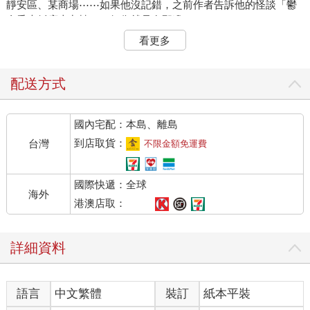
靜安區、某商場⋯⋯如果他沒記錯，之前作者告訴他的怪談「鬱
金香大飯店十九樓」，好像就是在那邊？
這念頭剛滑過，電腦螢幕右下角的聊天軟體跳出有新訊息的通
看更多
知。
傳訊的正是他剛想到的那位作者，炭燒魷魚腳。
點開聊天視窗，出乎意料裡面是一串又一串⋯⋯佔據長長版面的
配送方式
未讀訊息，傳來的時間是上禮拜。
國內宅配：本島、離島
小言編輯，還記得我之前告訴過你的怪談「鬱金香大飯店十九
樓」嗎？
到店取貨：
台灣
不限金額免運費
你一定想不到⋯⋯我現在人就在裡面！這可是絕無僅有、親自與
怪談接觸的機會！我打算在裡面待個幾天，到時再把拍到的照片
國際快遞：全球
跟影片傳給你，你不是要做怪談企劃？這肯定能幫到你的忙！所
海外
以⋯⋯
港澳店取：
咳嗯，所以我們那個原本說好的截稿日，能再往後延億點點嗎？
(灬ºωº灬)
詳細資料
以下是我的記錄。
第一天。
語言
中文繁體
裝訂
紙本平裝
據說，只要住進某間飯店的最高樓層十八樓，房號跟九有關的
話，很可能會在睡夢中被帶到傳說中的鬱金香大飯店十九樓。那