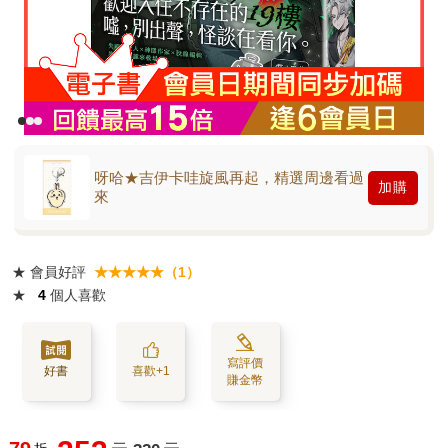
呀哈★吉伊卡哇旋風再起，精選周邊看過
加購
來
★
會員好評
★★★★★（1）
★
4
個人喜歡
寫評價
好書
喜歡+1
賺金幣