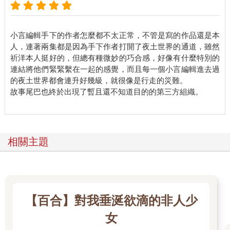
說話聲、爪子抓撓的聲音、牆壁裡也有聲音⋯⋯咕嚕咕嚕、咕嚕
咕嚕⋯⋯
我感到體力消耗太多，幸好我睡覺時隨身揹著的包裡有食物。
小言編輯手下的作者怎麼都不太正常，不管是寫的作品還是本
我須要休息，沒錯，睡一覺就好了。
人，連著兩集都是因為手下作者打開了夜土世界的通道，雖然
祈洋本人挺好的，但總有種微妙的巧合感，好像有什麼特別的
第二天。
連結將他們緊緊繫在一起的感覺，而且每一個小言編輯進去過
還是沒找到出口，不管怎麼找都沒有出口。樓梯呢？電梯呢？為
的夜土世界都會連升好幾級，就很像是行走的災難。
什麼到處都看不到？
故事尾巴也終於出現了暫且還不知道目的的第三方組織。
梯廳有貼一張房客須知，但什麼注意事項都沒有，太奇怪了，這
是惡作劇嗎？
今天也要繼續尋找出口。
該死的迷宮。
相關主題
不停地繞圈圈。
為了保持冷靜，我得找點事情做，相信打字能讓我好一點。
房間很安靜，不會有貓叫，也不會有東西蠕動的聲音。只是隔壁
房間有時會傳來淒厲的尖叫，還有瘋狂抓牆壁的聲音。
不過只要打電話投訴，就能重新換來安靜。
【百合】對我垂涎欲滴的非人少
飯店的服務真好，飯店像我的家，我要一輩子一輩子待在這。
女
第三天。