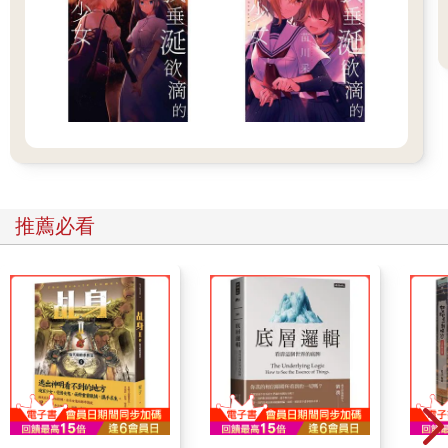
噓，別出聲。
青夫人在看你。
訊息就到這裡結束，再也沒有新的對話傳來。
「在嗎？」言丰之馬上發了詢問過去，「魷魚腳你人現在在
哪？」
另一邊遲遲沒有回應，也不見「已讀」出現，顯然此時人不在線
上。
擔心炭燒魷魚腳真的出了什麼問題，言丰之乾脆打起網路電話，
但依舊無人接聽。
推薦必看
考慮到對方不一定開著網路，他改撥打一般電話，鈴聲響了許
久，最後轉進語音信箱。
電話找不到人，言丰之正要去會計那邊問問作者地址，旁邊的同
事忽地發出一聲驚呼。
「小言，你電腦不會中毒了吧！」
言丰之納悶，「我電腦沒事。」
「還說沒事。」同事指著他的螢幕，「都藍屏還一堆亂碼了！你
重開機後趕緊掃個毒保險一點。」
藍屏？全亂碼？言丰之一愣，回望向自己的電腦，白底黑字清楚
地映在眼底。