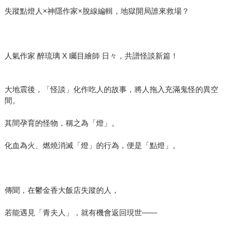
失蹤點燈人×神隱作家×脫線編輯，地獄開局誰來救場？
人氣作家 醉琉璃 X 矚目繪師 日々，共譜怪談新篇！
大地震後，「怪談」化作吃人的故事，將人拖入充滿鬼怪的異空
間。
其間孕育的怪物，稱之為「燈」。
化血為火、燃燒消滅「燈」的行為，便是「點燈」。
傳聞，在鬱金香大飯店失蹤的人，
若能遇見「青夫人」，就有機會返回現世——