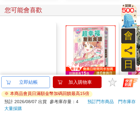
月。這樣就算他那邊出問題，你也才有足夠的時間找別人當救火
您可能也需要
隊。」
「他沒有開天窗。」
但他的人生可能要窗了。
會
（更多精彩內容，請見《為怪談點燈 2》）
員
日
夏色開拓Days
treasure chest
別叫
250
180
特價
元
特價
元
特價
加入購物車
加入購物車
您可能會喜歡