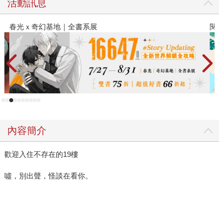
活動訊息
春光ｘ奇幻基地｜全書系展
閱
內容簡介
歡迎入住不存在的19樓
噓，別出聲，怪談在看你。