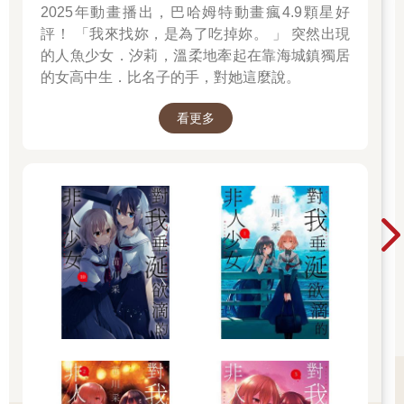
我出不去！
2025年動畫播出，巴哈姆特動畫瘋4.9顆星好
小言編輯快報警！幫我報警！
評！ 「我來找妳，是為了吃掉妳。 」 突然出現
救我救我，快救我出去！
的人魚少女．汐莉，溫柔地牽起在靠海城鎮獨居
我出不去我要留下我留在這裡好幸福好快樂。
的女高中生．比名子的手，對她這麼說。
她來了，青色，是青色接近。
不行，我要冷靜，只有冷靜才能成功自救⋯⋯她好美我要自救，
看更多
我一定能出去她在呼喚我⋯⋯
％＄＃＠＄＊＃＠＄＾＃％＠＄＊（＆＾＃＠＆（＆＃＠＄＠＆
＃％％）＃＆！＿＃＃＠＄＊＊＃％＄＃＾＃＠＄＊（＆＾＊＃
＠＄＠＄＾＃％＃＊＠＄＾＃％＠＄＊（＆＾＃＠＆（＆＃＠
＄＠＆＃％％）＃＆！＿＠＄＊（＆＾＃＠＆（＆＃＠＄＠＆
＃％％）＃＆！＃＠＄＠＆＃％％）＃＆！＿＃＃＠＄＊＊＃
＊＆＾＃＆！＿）＃＆！ ＃＊＃＠＄＆（＆＃＠
＄＊＊＃（＆＾
）＠＆（
＠＆＃（
小言編輯不好意思，我一定是精神太緊繃了，前面才會有些胡言
亂語。
我現在好多了，不用報警沒關係。我們明天見好快樂快樂舌頭被
扯掉鼻子被削掉，蟲子在我眼睛裡我真的好快樂。