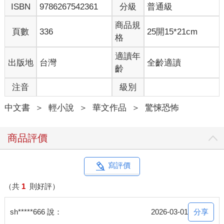
ISBN
9786267542361
分級
普通級
裡宛如迷宮，不管怎麼走都找不到下樓的出口。但如果碰上青夫
人，就有機會回到原來世界，否則，很可能永遠被困在裡面，再
商品規
頁數
336
25開15*21cm
也出不來⋯⋯
格
不過據我調查，最初的怪談裡是沒有青夫人這一人物存在的，只
說了進去十九樓，便會永遠出不來。大概是傳來傳去，怪談就衍
適讀年
出版地
台灣
全齡適讀
生變體了，這種事也很常見。總之現在看到的都是有青夫人的版
齡
本。
注音
級別
太好奇了，我也會碰上青夫人嗎？不過要是出不來的話，哈哈哈
就不用交稿了。
中文書
＞
輕小說
＞
華文作品
＞
驚悚恐怖
總之先入住那間旅館。
真的⋯⋯成功進去鬱金香大飯店十九樓了！
太不可思議了！我是忽然聽到貓叫聲才醒來，結果發現豪華客房
商品評價
變成廢墟客房，真的是把我嚇傻了，還以為在作夢。
衝出房外，沒想到外面又是另一種風格。如果說之前房間像荒廢
很久，那麼外面便是很新的飯店走廊，到處看起來都很新就是
寫評價
了，而且房間門上的房號全是19開頭！
趕緊衝回房間裡，結果房間又大變模樣，變成跟外面一樣，都很
（共
1
則好評）
新。但裝有設備的包都不見了，幸好還有手機在身上。
重新去外面查探，房間好多，走廊好多，簡直在走迷宮。
分享
sh*****666 說：
2026-03-01
好像有聲音？