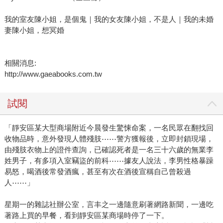
我的室友陳小姐，是個鬼｜我的女友陳小姐，不是人｜我的未婚
妻陳小姐，想冥婚
相關消息:
http://www.gaeabooks.com.tw
試閱
「靜安區某大型商場附近今晨發生驚悚命案，一名民眾在翻找回
收物品時，意外發現人體殘肢⋯⋯警方獲報後，立即封鎖現場，
由殘肢衣物上的證件查詢，已確認死者是一名三十六歲的無業李
姓男子，有多項入室竊盜的前科⋯⋯據友人說法，李男性格暴躁
易怒，喝酒後常發酒瘋，甚至有次在酒後宣稱自己曾殺過
人⋯⋯」
星期一的雜誌社辦公室，言丰之一邊隨意刷著網路新聞，一邊吃
著路上買的早餐，看到靜安區某商場時停了一下。