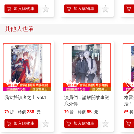
「你電腦中毒了？還不快點關機，抱去ＩＴ部那邊重灌！我們公
司可沒有多的電腦了，要是你這台掛掉，就得自己帶筆電來公司
加入購物車
加入購物車
工作！」
言丰之又看看自己白底黑字的螢幕，決定順應他們，一起睜眼說
瞎話，「我先關機，說不定之後就恢復正常了。對了，老闆，我
其他人也看
有事外出，我要去找魷魚腳。」
「找誰？」老闆一時沒反應過來。
「炭燒魷魚腳。」言丰之坐著椅子轉過身，向老闆報備，「下午
可能就不回來了。」
老闆一看見言丰之的白Ｔ正面，一時無言以對。
這個新人什麼都好，會四國語言又願意接受低薪，肝也還沒爆
掉，不管從哪方面看都是同業想找都找不到的好人才——除了沒
辦法凹到他免費加班，還有他的衣服品味實在是一言難盡外。
看看他衣服上寫的是什麼字。
今日事，今日避。
我立於讀者之上 vol.1
演員們：請解開故事謎
格雷
這是光明正大跟老闆明示說自己不想工作了嗎？
底外傳
法！
但想想言丰之入職以來都有如期或是提早完成工作，老闆又覺得
236
95
79
折
特價
元
79
折
特價
元
85
折
說不定是自個想多了。
「你說你要找炭燒⋯⋯」老闆很快就從存在腦海裡的作者清單中
加入購物車
加入購物車
找到對應的人物，「炭燒魷魚腳，他怎麼了？不會又要開天窗了
吧？就說不能慣著他，要把他的截稿日比別人還要提前一個半