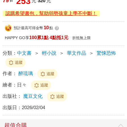
253
79
折
元
320
元
認購希望書包，幫助弱勢孩童上學不中斷！
10
預計最高可得金幣
點
?
100累1點 4點抵1元
HAPPY GO享
折抵無上限
分類：
中文書
＞
輕小說
＞
華文作品
＞
驚悚恐怖
追蹤
作者：
醉琉璃
追蹤
繪者：
日々
追蹤
出版社：
魔豆文化
追蹤
出版日：
2026/02/04
超值合購