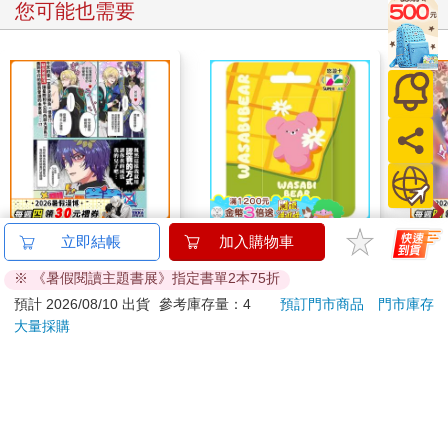
您可能也需要
隊。」
「他沒有開天窗。」
但他的人生可能要窗了。
（更多精彩內容，請見《為怪談點燈 2》）
別叫我爸爸
WASABI BEAR 一起
《代
立即結帳
加入購物車
野餐Supercard悠遊卡-
卡組
※ 《暑假閱讀主題書展》指定書單2本75折
粉芥末熊【受託代銷】
240
150
特價
元
特價
元
特價
預計 2026/08/10 出貨
參考庫存量：4
預訂門市商品
門市庫存
大量採購
加入購物車
加入購物車
您可能會喜歡