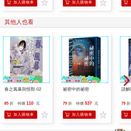
司可沒有多的電腦了，要是你這台掛掉，就得自己帶筆電來公司
加入購物車
加入購物車
工作！」
言丰之又看看自己白底黑字的螢幕，決定順應他們，一起睜眼說
瞎話，「我先關機，說不定之後就恢復正常了。對了，老闆，我
其他人也看
有事外出，我要去找魷魚腳。」
「找誰？」老闆一時沒反應過來。
「炭燒魷魚腳。」言丰之坐著椅子轉過身，向老闆報備，「下午
可能就不回來了。」
老闆一看見言丰之的白Ｔ正面，一時無言以對。
這個新人什麼都好，會四國語言又願意接受低薪，肝也還沒爆
掉，不管從哪方面看都是同業想找都找不到的好人才——除了沒
辦法凹到他免費加班，還有他的衣服品味實在是一言難盡外。
看看他衣服上寫的是什麼字。
今日事，今日避。
春之風暴與怪獸-02
祕密中的祕密
請解
這是光明正大跟老闆明示說自己不想工作了嗎？
但想想言丰之入職以來都有如期或是提早完成工作，老闆又覺得
110
537
85
折
特價
元
79
折
特價
元
79
折
說不定是自個想多了。
「你說你要找炭燒⋯⋯」老闆很快就從存在腦海裡的作者清單中
加入購物車
加入購物車
找到對應的人物，「炭燒魷魚腳，他怎麼了？不會又要開天窗了
吧？就說不能慣著他，要把他的截稿日比別人還要提前一個半
月。這樣就算他那邊出問題，你也才有足夠的時間找別人當救火