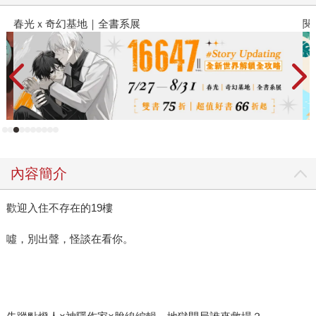
春光ｘ奇幻基地｜全書系展
閱
內容簡介
歡迎入住不存在的19樓
噓，別出聲，怪談在看你。