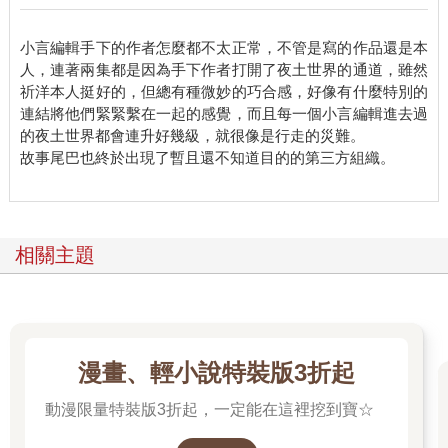
咕嚕⋯⋯
我感到體力消耗太多，幸好我睡覺時隨身揹著的包裡有食物。
小言編輯手下的作者怎麼都不太正常，不管是寫的作品還是本
我須要休息，沒錯，睡一覺就好了。
人，連著兩集都是因為手下作者打開了夜土世界的通道，雖然
祈洋本人挺好的，但總有種微妙的巧合感，好像有什麼特別的
第二天。
連結將他們緊緊繫在一起的感覺，而且每一個小言編輯進去過
還是沒找到出口，不管怎麼找都沒有出口。樓梯呢？電梯呢？為
的夜土世界都會連升好幾級，就很像是行走的災難。
什麼到處都看不到？
故事尾巴也終於出現了暫且還不知道目的的第三方組織。
梯廳有貼一張房客須知，但什麼注意事項都沒有，太奇怪了，這
是惡作劇嗎？
今天也要繼續尋找出口。
該死的迷宮。
相關主題
不停地繞圈圈。
為了保持冷靜，我得找點事情做，相信打字能讓我好一點。
房間很安靜，不會有貓叫，也不會有東西蠕動的聲音。只是隔壁
房間有時會傳來淒厲的尖叫，還有瘋狂抓牆壁的聲音。
不過只要打電話投訴，就能重新換來安靜。
飯店的服務真好，飯店像我的家，我要一輩子一輩子待在這。
漫畫、輕小說特裝版3折起
第三天。
動漫限量特裝版3折起，一定能在這裡挖到寶☆
我出不去！