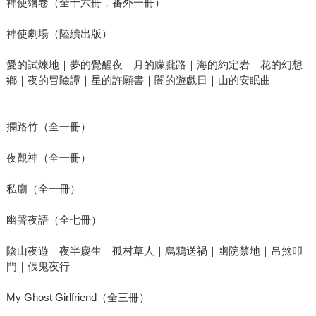
神使繪卷（全十六冊，番外一冊）
神使劇場（陸續出版）
愛的試煉地｜夢的覺醒夜｜月的朦朧路｜海的約定岩｜花的幻想
鄉｜夜的冒險譚｜星的許願書｜闇的遊戲日｜山的安眠曲
攔路竹（全一冊）
夜觀神（全一冊）
私廟（全一冊）
幽聲夜語（全七冊）
陰山夜遊｜夜半慶生｜孤村草人｜烏鴉送禍｜幽院禁地｜吊煞叩
門｜倀鬼夜行
My Ghost Girlfriend（全三冊）