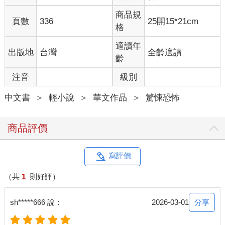
人，就有機會回到原來世界，否則，很可能永遠被困在裡面，再
商品規
頁數
336
25開15*21cm
也出不來⋯⋯
格
不過據我調查，最初的怪談裡是沒有青夫人這一人物存在的，只
說了進去十九樓，便會永遠出不來。大概是傳來傳去，怪談就衍
適讀年
出版地
台灣
全齡適讀
生變體了，這種事也很常見。總之現在看到的都是有青夫人的版
齡
本。
注音
級別
太好奇了，我也會碰上青夫人嗎？不過要是出不來的話，哈哈哈
就不用交稿了。
中文書
＞
輕小說
＞
華文作品
＞
驚悚恐怖
總之先入住那間旅館。
真的⋯⋯成功進去鬱金香大飯店十九樓了！
太不可思議了！我是忽然聽到貓叫聲才醒來，結果發現豪華客房
商品評價
變成廢墟客房，真的是把我嚇傻了，還以為在作夢。
衝出房外，沒想到外面又是另一種風格。如果說之前房間像荒廢
很久，那麼外面便是很新的飯店走廊，到處看起來都很新就是
寫評價
了，而且房間門上的房號全是19開頭！
趕緊衝回房間裡，結果房間又大變模樣，變成跟外面一樣，都很
（共
1
則好評）
新。但裝有設備的包都不見了，幸好還有手機在身上。
重新去外面查探，房間好多，走廊好多，簡直在走迷宮。
分享
sh*****666 說：
2026-03-01
好像有聲音？
說話聲、爪子抓撓的聲音、牆壁裡也有聲音⋯⋯咕嚕咕嚕、咕嚕