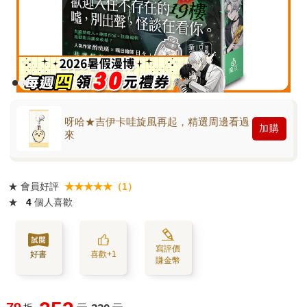
呀哈★吉伊卡哇旋風再起，精選周邊看過
加購
來
★
會員好評
★★★★★（1）
★
4
個人喜歡
寫評價
好書
喜歡+1
賺金幣