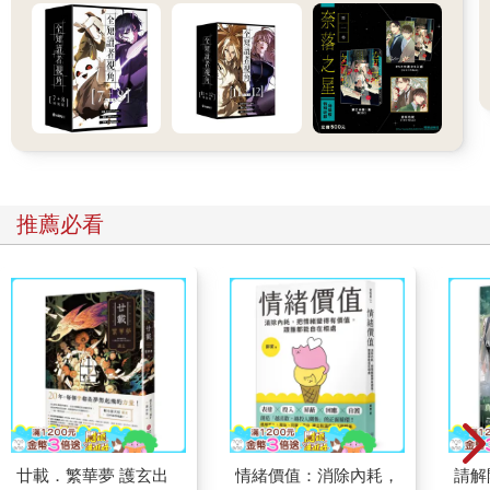
青夫人在看你。
訊息就到這裡結束，再也沒有新的對話傳來。
「在嗎？」言丰之馬上發了詢問過去，「魷魚腳你人現在在
哪？」
另一邊遲遲沒有回應，也不見「已讀」出現，顯然此時人不在線
上。
擔心炭燒魷魚腳真的出了什麼問題，言丰之乾脆打起網路電話，
但依舊無人接聽。
推薦必看
考慮到對方不一定開著網路，他改撥打一般電話，鈴聲響了許
久，最後轉進語音信箱。
電話找不到人，言丰之正要去會計那邊問問作者地址，旁邊的同
事忽地發出一聲驚呼。
「小言，你電腦不會中毒了吧！」
言丰之納悶，「我電腦沒事。」
「還說沒事。」同事指著他的螢幕，「都藍屏還一堆亂碼了！你
重開機後趕緊掃個毒保險一點。」
藍屏？全亂碼？言丰之一愣，回望向自己的電腦，白底黑字清楚
地映在眼底。
廿載．繁華夢 護玄出
情緒價值：消除內耗，
請解
「你看這裡，這寫的是什麼？」言丰之指著其中幾行字問道。