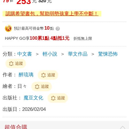
253
79
折
元
320
元
認購希望書包，幫助弱勢孩童上學不中斷！
10
預計最高可得金幣
點
?
100累1點 4點抵1元
HAPPY GO享
折抵無上限
分類：
中文書
＞
輕小說
＞
華文作品
＞
驚悚恐怖
追蹤
作者：
醉琉璃
追蹤
繪者：
日々
追蹤
出版社：
魔豆文化
追蹤
出版日：
2026/02/04
超值合購