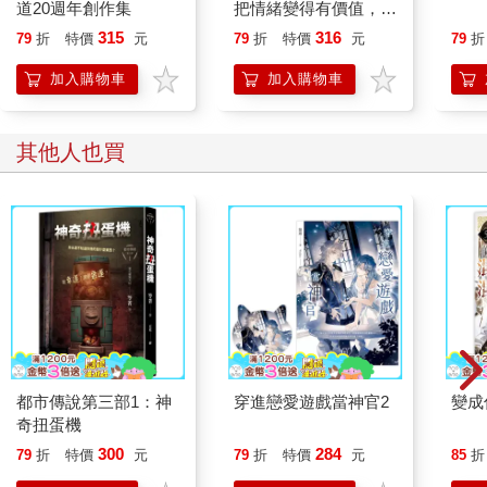
道20週年創作集
把情緒變得有價值，跟
「啊？就亂碼。」同事好笑地說，「你不會還想叫我翻譯吧，這
誰都能自在相處
我可做不到。」
315
316
79
折
特價
元
79
折
特價
元
79
折
「什麼東西做不到？別說是工作，這種事只要加班就能完成的。
加入購物車
加入購物車
要是連加班都做不完，就反省自己為什麼別人可以但你不行！」
一道大嗓門先一步到來，過了一會兒才見到聲音主人出現。
辦公室裡頓時響起此起彼落的招呼聲。
其他人也買
「老闆。」
「老闆早安。」
「早啊。」
「早。」老闆目光犀利一轉，一下就鎖定言丰之和他隔壁的同
事，登即邁大步子，朝他們方向走去。
老闆本來是想先給兩人餵一大碗心靈雞湯。
假如工作做不完，就靠加班來補。絕對沒有完成不了的工作，只
有不肯往死裡做的員工。當然，一個認真盡責、還願意好好加班
的好員工，勢必不會考慮加班費的問題。
別問公司能給多少加班費，要看自己能為公司省下多少額外開
支。
都市傳說第三部1：神
穿進戀愛遊戲當神官2
變成
然而乍一見到言丰之的螢幕，來到嘴邊的話瞬間拐了個彎，成為
奇扭蛋機
一聲緊張的喊叫。
300
284
79
折
特價
元
79
折
特價
元
85
折
「你電腦中毒了？還不快點關機，抱去ＩＴ部那邊重灌！我們公