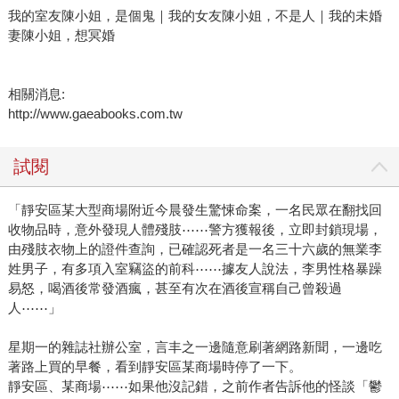
我的室友陳小姐，是個鬼｜我的女友陳小姐，不是人｜我的未婚
妻陳小姐，想冥婚
相關消息:
http://www.gaeabooks.com.tw
試閱
「靜安區某大型商場附近今晨發生驚悚命案，一名民眾在翻找回
收物品時，意外發現人體殘肢⋯⋯警方獲報後，立即封鎖現場，
由殘肢衣物上的證件查詢，已確認死者是一名三十六歲的無業李
姓男子，有多項入室竊盜的前科⋯⋯據友人說法，李男性格暴躁
易怒，喝酒後常發酒瘋，甚至有次在酒後宣稱自己曾殺過
人⋯⋯」
星期一的雜誌社辦公室，言丰之一邊隨意刷著網路新聞，一邊吃
著路上買的早餐，看到靜安區某商場時停了一下。
靜安區、某商場⋯⋯如果他沒記錯，之前作者告訴他的怪談「鬱