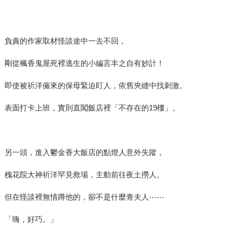
負責的作家取材怪談途中一去不回，
剛從楓香鬼屋死裡逃生的小編言丰之自有妙計！
即使被祈洋僱來的保母緊迫盯人，依舊夾縫中找刺激。
表面打卡上班，實則直闖飯店裡「不存在的19樓」。
另一頭，進入鬱金香大飯店的點燈人意外失蹤，
槐花院大神祈洋罕見救場，主動前往夜土撈人。
但在怪談裡無情蹲他的，卻不是什麼青夫人⋯⋯
「嗨，好巧。」