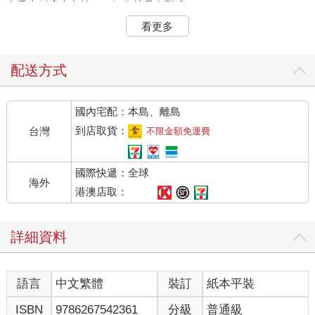
金香大飯店十九樓」，好像就是在那邊？
這念頭剛滑過，電腦螢幕右下角的聊天軟體跳出有新訊息的通
看更多
知。
傳訊的正是他剛想到的那位作者，炭燒魷魚腳。
點開聊天視窗，出乎意料裡面是一串又一串⋯⋯佔據長長版面的
配送方式
未讀訊息，傳來的時間是上禮拜。
國內宅配：本島、離島
小言編輯，還記得我之前告訴過你的怪談「鬱金香大飯店十九
樓」嗎？
到店取貨：
台灣
不限金額免運費
你一定想不到⋯⋯我現在人就在裡面！這可是絕無僅有、親自與
怪談接觸的機會！我打算在裡面待個幾天，到時再把拍到的照片
國際快遞：全球
跟影片傳給你，你不是要做怪談企劃？這肯定能幫到你的忙！所
海外
以⋯⋯
港澳店取：
咳嗯，所以我們那個原本說好的截稿日，能再往後延億點點嗎？
(灬ºωº灬)
詳細資料
以下是我的記錄。
第一天。
語言
中文繁體
裝訂
紙本平裝
據說，只要住進某間飯店的最高樓層十八樓，房號跟九有關的
話，很可能會在睡夢中被帶到傳說中的鬱金香大飯店十九樓。那
ISBN
9786267542361
分級
普通級
裡宛如迷宮，不管怎麼走都找不到下樓的出口。但如果碰上青夫