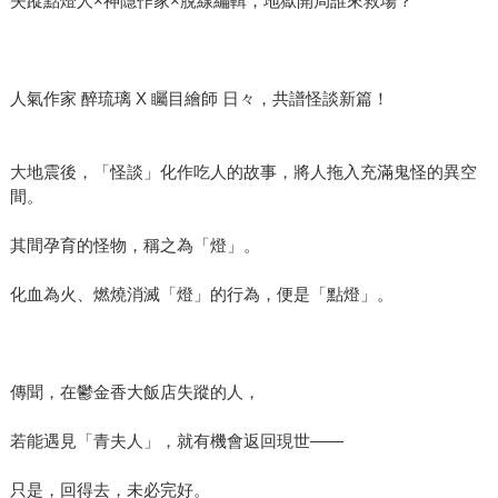
失蹤點燈人×神隱作家×脫線編輯，地獄開局誰來救場？
人氣作家 醉琉璃 X 矚目繪師 日々，共譜怪談新篇！
大地震後，「怪談」化作吃人的故事，將人拖入充滿鬼怪的異空
間。
其間孕育的怪物，稱之為「燈」。
化血為火、燃燒消滅「燈」的行為，便是「點燈」。
傳聞，在鬱金香大飯店失蹤的人，
若能遇見「青夫人」，就有機會返回現世——
只是，回得去，未必完好。