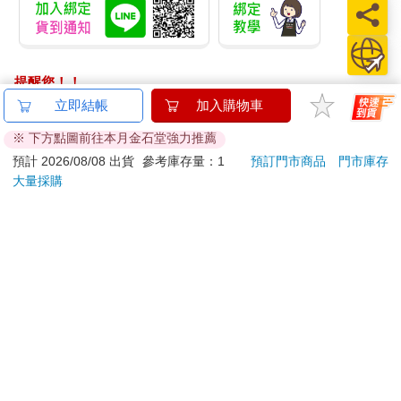
提醒您！！
金石堂及銀行均不會請您操作ATM! 如接獲電話要求您前往
立即結帳
加入購物車
ATM提款機，請不要聽從指示，以免受騙上當！
※ 下方點圖前往本月金石堂強力推薦
退換貨須知：
預計 2026/08/08 出貨
參考庫存量：1
預訂門市商品
門市庫存
大量採購
**提醒您，鑑賞期不等於試用期，退回商品須為全新狀態**
依據「消費者保護法」第19條及行政院消費者保護處公告之
「通訊交易解除權合理例外情事適用準則」，以下商品購買
後，除商品本身有瑕疵外，將不提供7天的猶豫期：
易於腐敗、保存期限較短或解約時即將逾期。（如：生
鮮食品）
依消費者要求所為之客製化給付。（客製化商品）
報紙、期刊或雜誌。（含MOOK、外文雜誌）
經消費者拆封之影音商品或電腦軟體。
非以有形媒介提供之數位內容或一經提供即為完成之線
上服務，經消費者事先同意始提供。（如：電子書、電