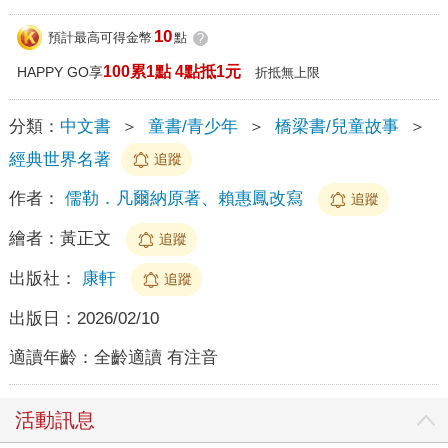
10
預計最高可得金幣
點
?
100累1點 4點抵1元
HAPPY GO享
折抵無上限
分類：
中文書
＞
童書/青少年
＞
橋梁書/兒童故事
＞
經典世界名著
追蹤
作者：
儒勒．凡爾納原著、賴惠鳳改寫
追蹤
繪者：
黃正文
追蹤
出版社：
康軒
追蹤
出版日：
2026/02/10
適讀年齡：
全齡適讀 有注音
活動訊息