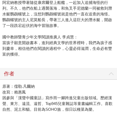
阿宏納教授帶著隨從康席爾登上船艦，一起加入追捕海怪的行
列。不久，他們在船上遇襲落海，和魚叉手尼德蘭一同被救到潛
水艇鸚鵡螺號上，沒想到鸚鵡螺號就是他們一直在追查的海怪。
鸚鵡螺號的主人尼莫船長，帶著三人進入這巨大的潛水艇，開啟
了一段跌宕起伏的海中冒險故事。
國中教師暨青少年文學閱讀推廣人 李貞慧：
當孩子願意開啟書本，進到經典文學的世界裡時，我們為孩子感
到慶幸，相信他們在閱讀的過程中，心靈必得滋潤，生命必有豐
富的獲得。
作者
原著：儒勒.凡爾納
改寫：賴惠鳳
因參與「漢聲中國童話」寫作而一腳跨進兒童出版領域。歷經漢
聲、東方、遠流、遠哲、Top945兒童雜誌等童書編輯工作。喜歡
自然、泥土和貓。目前為SOHO族，假日以種菜為樂。