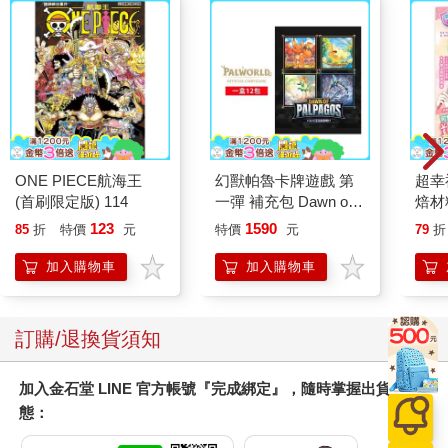
ONE PIECE航海王
幻獸帕魯卡牌遊戲 第
超幸
(首刷限定版) 114
一彈 補充包 Dawn of
焙材
Palpagos（日文版一
愛配
123
1590
85
折
特價
元
特價
元
79
折
盒）
加入購物車
加入購物車
訂購/退換貨須知
加入金石堂 LINE 官方帳號『完成綁定』，隨時掌握出貨動
態：