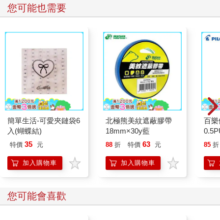
您可能也需要
簡單生活-可愛夾鏈袋6
北極熊美紋遮蔽膠帶
百樂
入(蝴蝶結)
18mm×30y藍
0.5
量)
35
63
特價
元
88
折
特價
元
85
折
加入購物車
加入購物車
您可能會喜歡