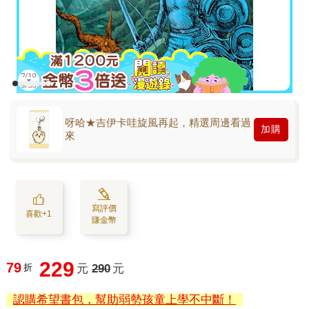
呀哈★吉伊卡哇旋風再起，精選周邊看過
加購
來
寫評價
喜歡+1
賺金幣
229
79
折
元
290
元
認購希望書包，幫助弱勢孩童上學不中斷！