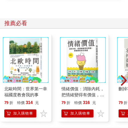
推薦必看
北歐時間：世界第一幸
情緒價值：消除內耗，
刪掉
福國度教會我的事
把情緒變得有價值，跟
誰都能自在相處
314
316
79
折
特價
元
79
折
特價
元
79
折
加入購物車
加入購物車