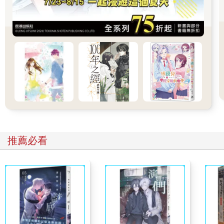
黑狗並不知道他們在裡面究竟發生了什麼，但他清楚克萊曼是去
幫助崔?俊與周正臻的。從一開始，他就沒有把克萊曼視為敵人，
克萊曼對他也同樣如此。
「我知道你不是我們的敵人。」黑狗抬頭注視那張傲慢又美麗的
面孔，「不管你要做什麼，算我一個。我能幫上忙。」
「呵，難道不是因為這樣比較容易監視我？」克萊曼笑了笑。
他果然知道。
黑狗沒有感到驚訝，因為他早就知道克萊曼已經察覺到自己的跟
蹤。
「坦白講，我的跟蹤技術不是很好，很快就會露出馬腳，更何況
跟蹤對象是比我更厲害的你。」黑狗搔搔頭，歪著頭問：「但你
沒有把我甩掉，甚至也沒打算揪出我，默默允許我跟著你，不就
是因為你並沒有懷疑我的目的嗎？」
推薦必看
「難道不是因為我喜歡你，忍住不把你趕走，所以才默許你那彆
腳的跟蹤行為？」
「咳、咳咳！」黑狗差點被自己的口水嗆到，因對方的回答嚇得
不知所措，一臉尷尬地說：「我差點忘了，我們是彼此的菜。」
克萊曼上下打量黑狗，就像是在審視。
比起在海岸城鎮初遇時的穿著，現在的黑狗只穿著貼身背心與長
褲，將白色襯衫隨意披在外頭，看起來相當隨興。