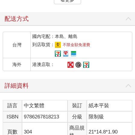
候，不過是短短幾個月的戀人遊戲，或是臨時起意、單純用來解
決生理需求的砲友。
生性自由、不受拘束的克萊曼，偶爾會羨慕那些能夠找到人生伴
配送方式
侶的Alpha，不過也只是想想而已。因為他很清楚，只要自己仍是
情報員，就絕不可能擁有一段真正穩定的感情。
國內宅配：本島、離島
或許正因羨慕著周正臻與崔?俊之間的關係，他才會特別關照這兩
個人。
到店取貨：
台灣
不限金額免運費
看著微光穿透厚重雲層的天空，太陽正從雲縫後方緩緩升起。歷
劫歸來的早晨不如預期般美好，反而像映照他們的內心──陰暗不
明，看不見希望。
港澳店取：
海外
結束與周正臻的聯絡後，克萊曼靠在高級跑車旁，抬頭欣賞天
空。就算它灰濛濛的，看似沒有什麼欣賞價值，他仍無法移開目
光。
詳細資料
不久後，他收到周正臻傳來的錄音檔，這才勾起嘴角，露出了少
見的真心微笑。
語言
中文繁體
裝訂
紙本平裝
「周正臻先生真的是個很有趣的Beta，沒想到在那種情況下，竟
ISBN
9786267818213
分級
限制級
然還想到要留下錄音。」
多虧周正臻的謹慎，他才能重新鎖定目標。
商品規
在這次的失敗行動後，阿芙蘿肯定不會輕易放過周正臻。更何況
頁數
304
21*14.8*1.90