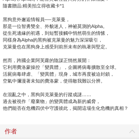
隨書贈品:精美拍立得收藏卡*1
黑狗意外邂逅情報員──克萊曼，
那是一位智勇雙全、外貌迷人，神祕莫測的Alpha。
從生死邊緣的初遇，到短暫接觸中悄然萌生的情愫，
同樣身為Alpha的黑狗被克萊曼的魅力深深吸引，
克萊曼也在黑狗身上感受到前所未有的執著與堅定。
然而，跨國企業阿芙蘿的陰謀正悄然展開：
它利用費洛蒙操控「變異體」，企圖將病毒擴散至全球。
活屍病毒肆虐、「變異體」現身，城市再度被迫封鎖，
空氣中彌漫著未知的費洛蒙，使得敵我難以分辨。
在混亂之中，黑狗與克萊曼的行蹤成謎……
過去被視作「廢棄物」的變異體成為新的威脅，
他們能否在危機四伏中守護彼此，揭開這場生化危機的真相？
作者