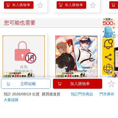
黑狗住的飯店房間離市區不遠。
加入購物車
加入購物車
從房間的落地窗就能看到大海，甚至還有能邊欣賞海景邊游泳的
泳池。可是黑狗與克萊曼一踏進房門，就把嘴唇貼在一起，根本
沒有心思欣賞窗外的風景。
您可能也需要
兩個人緊抱著彼此，按住對方的後腦勺，張開雙唇深吻。
他們的慾望從踏入房間的那一瞬間開始，便一發不可收拾。
「哈啊……哈……」
黑狗就像瘋狂發情的野獸，在克萊曼面前毫不掩飾地展現自己的
慾望。
那雙看著克萊曼的眼神，清楚烙印著對方的面孔，以及那輕輕扯
動嘴角、勾人的微笑。
明明克萊曼的體重並不算輕，但在黑狗面前，他依然像那些柔弱
的Omega，被輕輕鬆鬆地抱了起來。
克萊曼不但不討厭這種感覺，反而很喜歡。他就是喜歡Alpha那種
【原創BL小說本】我
《代號DH.》明信片組
小呸
立即結帳
加入購物車
強大又霸道的態度，所以才會如此著迷。托著他臀部、不讓他往
真沒饞你身上＆下BY
(黎天)
件組
下墜的那隻手掌，牢牢支撐著他的身體，甚至能清楚感受到手指
預計 2026/08/19 出貨
購買後進貨
預訂門市商品
門市庫存
淇夏
關節的觸感。
1000
70
特價
元
特價
元
59
折
大量採購
「呵呵。」一想到黑狗不論哪個地方都符合自己的喜好，克萊曼
加入購物車
加入購物車
就忍不住笑出聲。
黑狗仰望著被他抬高的克萊曼，因為對方露出的笑容而失了魂。