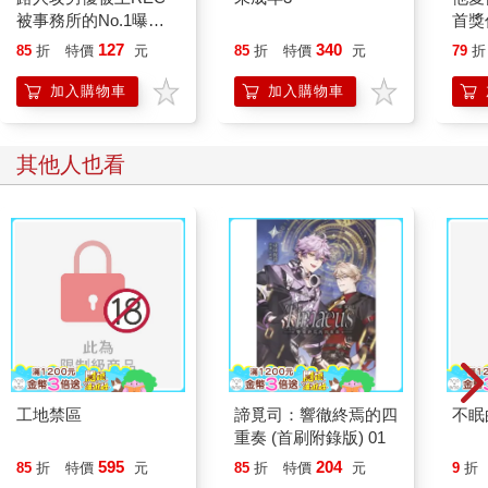
著玩，「如果我不照做，你就要在這裡上我？」
被事務所的No.1曝光
首獎
在鏡頭前-下
戀篇
黑狗將臉埋進右手掌心，深深嘆了一口氣後，抓住克萊曼的肩
127
340
85
折
特價
元
85
折
特價
元
79
折
膀，乾淨俐落地把人推進車裡。
克萊曼愣愣地坐在副駕駛座上，原以為黑狗打算在車裡和他來一
加入購物車
加入購物車
發，沒想到黑狗卻繞到另一側坐上駕駛座，發動引擎，直接把車
開走。
其他人也看
明明已經有點「性」致的克萊曼，完全搞不懂黑狗到底想幹嘛。
太陽剛升起的早晨，路上幾乎沒有人，所以他並不介意和黑狗就
在這裡先做一次。
「看不出來你是個這麼注重形象的人。」
「我只是不想在那種地方跟你做。」黑狗冷汗直冒，強忍快要爆
發的慾望，咬牙切齒地說：「我們回房間。」
克萊曼眨了眨眼，沒想到竟然能看到黑狗露出這種表情。那雙像
是要把他整個人吞下肚的眼神，再加上躁動不安、時不時滲出的
費洛蒙氣息，令人忍不住興奮得顫抖。
克萊曼抬手，指尖慢慢滑過自己的臉頰，同樣被挑起性致的他，
下意識伸出舌尖輕輕舔舐嘴唇──看來，在錄音檔的配對結果出來
工地禁區
諦覓司：響徹終焉的四
不眠
前，他是絕對不會感到無聊的。
重奏 (首刷附錄版) 01
595
204
85
折
特價
元
85
折
特價
元
9
折
第一章 Alpha與Alpha