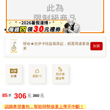
呀哈★吉伊卡哇旋風再起，精選周邊看過
加購
來
寫評價
好書
喜歡+1
賺金幣
306
85
折
元
360
元
認購希望書包，幫助弱勢孩童上學不中斷！