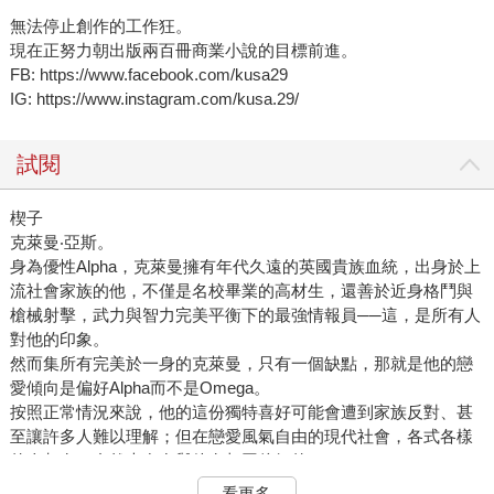
無法停止創作的工作狂。
現在正努力朝出版兩百冊商業小說的目標前進。
FB: https://www.facebook.com/kusa29
IG: https://www.instagram.com/kusa.29/
試閱
楔子
克萊曼‧亞斯。
身為優性Alpha，克萊曼擁有年代久遠的英國貴族血統，出身於上
流社會家族的他，不僅是名校畢業的高材生，還善於近身格鬥與
槍械射擊，武力與智力完美平衡下的最強情報員──這，是所有人
對他的印象。
然而集所有完美於一身的克萊曼，只有一個缺點，那就是他的戀
愛傾向是偏好Alpha而不是Omega。
按照正常情況來說，他的這份獨特喜好可能會遭到家族反對、甚
至讓許多人難以理解；但在戀愛風氣自由的現代社會，各式各樣
的人都有，自然也存在與他有相同偏好的Alpha。
身為情報員的他，無法奢求一段長久維持的穩定關係。大多時
看更多