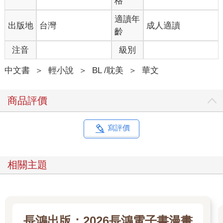
格
他們原本做足準備，幾乎不認為周正臻能活下來，才會出此下
策。沒想到半點好處沒撈到，反而還被對方反咬一口。
適讀年
一想到阿芙蘿那群高層會露出什麼表情，克萊曼便忍不住低笑，
出版地
台灣
成人適讀
齡
心情難得輕鬆愉悅。
保住周正臻的小命，不讓他死掉的決定果然是正確的。
注音
級別
就在克萊曼輕鬆哼著歌、正準備轉身打開駕駛座的車門時，冷冰
冰的槍口突然貼上他的後腦勺。熟悉槍械的他立刻辨認出那是把
中文書
＞
輕小說
＞
BL /耽美
＞
華文
手槍，但他一點也不感到驚慌，反而在背對對方的情況下輕鬆開
口交談：「小狗狗，找我有什麼事嗎？」
商品評價
黑狗頓了一下，倒不是被嚇到，而是被他溫柔的語氣弄得一時愣
住，不明白眼前這個男人在想什麼，眉頭緊皺。
「你知道我跟著你？」
寫評價
「我可是情報員，怎麼可能不知道。」
克萊曼將頭微微後仰，用後腦勺輕輕碰了碰槍口，像是完全不認
為黑狗會開槍射他一樣。
相關主題
克萊曼笑起來的模樣太好看，黑狗一瞬間確實有種魂魄被勾走的
錯覺。但就算這個男人外表再符合他的喜好，他也不會因此放下
戒心。
畢竟，他此行確實不是來殺克萊曼的。
黑狗無奈地嘆了口氣，知道自己的舉動在克萊曼眼裡根本是多此
長鴻出版：2026長鴻電子書漫畫
一舉，只得將槍口往上抬起，舉起雙手示意放棄攻擊，接著把手