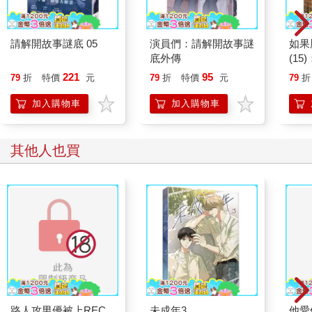
克萊曼喜歡黑狗的長相，也喜歡他的費洛蒙氣味，更重要的是，
他的身材讓克萊曼根本無法移開視線。
自從與黑狗相遇，克萊曼便覺得過去曾發生過關係的那些Alpha，
請解開故事謎底 05
演員們：請解開故事謎
如果
都像隨處可見的石頭，索然無味。對他來說，黑狗像是一塊會發
底外傳
(1
光的大理石，讓人忍不住想主動貼過去。
貓漫
221
95
79
折
特價
元
79
折
特價
元
79
折
「別再用那種眼神看我的身體了。」
克萊曼的眼神太過露骨，反而讓黑狗有些不知所措。
加入購物車
加入購物車
要不是現在還有事情得先處理，他絕對會直接衝上去把人壓在引
擎蓋上，不顧場合地把對方變成自己的人。
「……在想什麼呢你。」克萊曼命令般的語調，把黑狗快要飄遠
其他人也買
的思緒拉回來。
黑狗回過神，清了清喉嚨。「嗯哼──沒、沒什麼。」
「你現在看起來就像要把我吃乾抹淨一樣。」
「別說了。」黑狗扶額，頭痛不已「既然你不回答我，我就當你
同意了。」
「同意什麼？跟我做愛？」
「才不是！」
黑狗滿臉通紅地大聲斥吼，沒想到克萊曼卻突然快步上前，整個
人貼近他的胸前，嚇得黑狗反射性後退兩步。
「呃、你……你別靠得這麼近……」
「否則？」克萊曼笑著歪頭，明知故問，像是把黑狗當成傻瓜耍
路人攻男優被上REC
未成年3
他愛