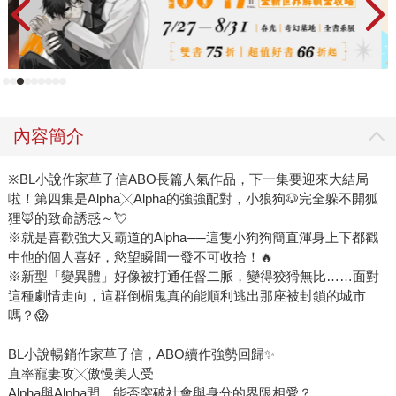
內容簡介
※BL小說作家草子信ABO長篇人氣作品，下一集要迎來大結局
啦！第四集是Alpha╳Alpha的強強配對，小狼狗🐶完全躲不開狐
狸🦊的致命誘惑～💘
※就是喜歡強大又霸道的Alpha──這隻小狗狗簡直渾身上下都戳
中他的個人喜好，慾望瞬間一發不可收拾！🔥
※新型「變異體」好像被打通任督二脈，變得狡猾無比……面對
這種劇情走向，這群倒楣鬼真的能順利逃出那座被封鎖的城市
嗎？😱
BL小說暢銷作家草子信，ABO續作強勢回歸✨
直率寵妻攻╳傲慢美人受
Alpha與Alpha間，能否突破社會與身分的界限相愛？