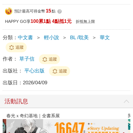
15
預計最高可得金幣
點
?
100累1點 4點抵1元
HAPPY GO享
折抵無上限
分類：
中文書
＞
輕小說
＞
BL /耽美
＞
華文
追蹤
作者：
草子信
追蹤
出版社：
平心出版
追蹤
出版日：
2026/04/09
活動訊息
春光ｘ奇幻基地｜全書系展
閱