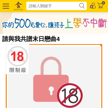
0
請與我共譜末日戀曲4