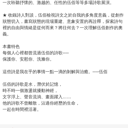
一次聆聽抒懷的、激越的、任性的伍佰等等多場詩歌展演。
★ 收錄詩人對談，伍佰檢視詩文之於自我的多角度意義，從創作
狀態切入，書寫狀態的現場重建、意象安置的再詮釋，探索詩句
裡的自由與情緒是從何而來？將往何去？一次理解伍佰創作的奧
義。
本書特色
每個人心裡都曾流過伍佰的詩歌──
保護你、安慰你、洗滌你。
這些詩是我在乎的事情一點一滴的剝解與治癒。──伍佰
伍佰的詩歌是水，潛伏於記憶，
時不時一個激盪就擾動神經，
文字浮上、聲音流淌、畫面躍入……
他的詩歌不曾離散，沾過你經歷的生命，
一起在時間裡活著。