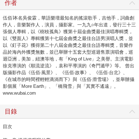
作者
伍佰∣本名吳俊霖，華語樂壇最知名的搖滾歌手，吉他手，詞曲創
作人，音樂製作人，演員，攝影家。一九九○年出道，發行三十三
張個人專輯，以《樹枝孤鳥》獲第十屆金曲獎最佳演唱專輯獎，
以《雙面人》專輯獲第十七屆金曲獎之最佳台語男演唱人獎，並
以《釘子花》獲得第二十八屆金曲獎之最佳台語專輯獎，音樂作
品於海內外獲獎無數，並已舉辦十五套大型巡迴售票演唱會，巡
迴亞洲，美加，紐澳等地，有「King of Live」之美譽。主演電影
徐克導演的《順流逆流》，袁和平導演的《奇門遁甲》等。 曾出
版攝影作品《伍佰‧風景》、《伍佰‧故事》、《伍佰‧台北》、
《在城市的時間裡輕輕滴淌而下》與《伍佰‧滑雪場》，並舉辦攝
影個展「More Earth」、「橋飛雪」與「其實不遙遠」。
www.wubai.com
目錄
目次