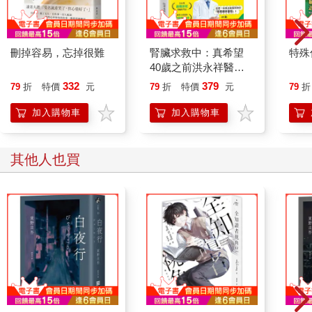
啊——心稀微
啊——斷腸詩
刪掉容易，忘掉很難
腎臟求救中：真希望
特殊傳
〈夢的河流〉
40歲之前洪永祥醫師
就告訴我這些事
332
379
79
折
特價
元
79
折
特價
元
79
折
在夢的河流遇見了我
拖長的身影憔悴面容
加入購物車
加入購物車
隨濤濤的河水一步一步向前走
眨眼已是好幾個秋
其他人也買
偶爾會遇見浮萍幾朵
相聚時歡欣別離失落
慢慢我才知道不能帶走些什麼
記憶剎時破了洞
你是夢嗎朋友
是真的嗎朋友
慢慢變成漩渦
那洶湧的轉動
那滾燙的水流