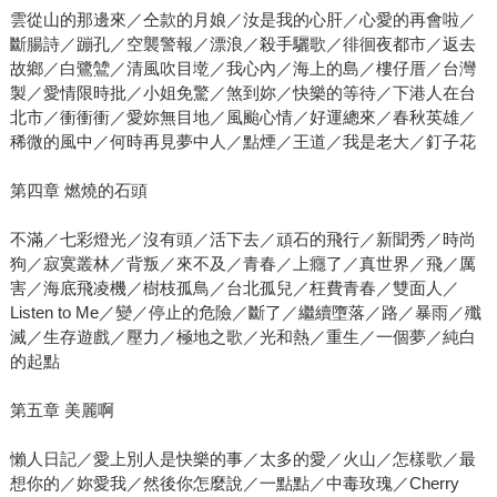
雲從山的那邊來／仝款的月娘／汝是我的心肝／心愛的再會啦／
斷腸詩／蹦孔／空襲警報／漂浪／殺手驪歌／徘徊夜都市／返去
故鄉／白鷺鷥／清風吹目墘／我心內／海上的島／樓仔厝／台灣
製／愛情限時批／小姐免驚／煞到妳／快樂的等待／下港人在台
北市／衝衝衝／愛妳無目地／風颱心情／好運總來／春秋英雄／
稀微的風中／何時再見夢中人／點煙／王道／我是老大／釘子花
第四章 燃燒的石頭
不滿／七彩燈光／沒有頭／活下去／頑石的飛行／新聞秀／時尚
狗／寂寞叢林／背叛／來不及／青春／上癮了／真世界／飛／厲
害／海底飛凌機／樹枝孤鳥／台北孤兒／枉費青春／雙面人／
Listen to Me／變／停止的危險／斷了／繼續墮落／路／暴雨／殲
滅／生存遊戲／壓力／極地之歌／光和熱／重生／一個夢／純白
的起點
第五章 美麗啊
懶人日記／愛上別人是快樂的事／太多的愛／火山／怎樣歌／最
想你的／妳愛我／然後你怎麼說／一點點／中毒玫瑰／Cherry