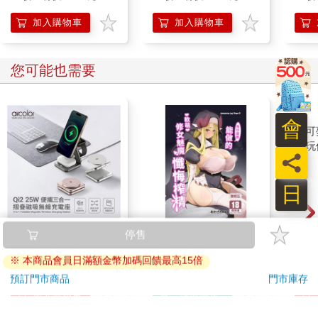
在離地三萬多英呎
位置×歷史脈絡×國際
「好
看不到我心中最深處心裡
情勢，培養國際觀最佳
加入購物車
加入購物車
入門書
到底什麼是真真切切無法拒絕的我的在乎
我很無助
那星星的位置都變了
您可能也需要
洶湧的你 像是排山倒海而來
沒有預警 突然滿溢我的腦海
會
不能呼吸 看到了什麼在眼前
那是藍月 藍的像是你的眼淚
員
我真愛你
日
我屬於你
不要離去
我需要你
【aircolor】qi2.2 25W
向什麼都能做的軟萌修
寶可
便攜三合一摺疊磁吸無
女魅魔懺悔榨精
毛玩
線充電座(AIR-MS02)
1692
300
特價
元
特價
元
86
折
2190
〈稀微的風中〉
加入購物車
預購限定
稀微的風中
珠淚飄落寒冷異鄉