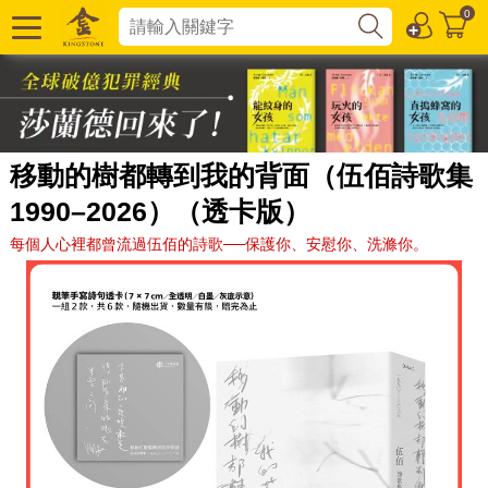
0
移動的樹都轉到我的背面（伍佰詩歌集
1990–2026）（透卡版）
每個人心裡都曾流過伍佰的詩歌──保護你、安慰你、洗滌你。