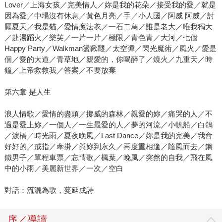
Lover／上海女孩／完美情人／妳是我的花朵／接受我的愛／就是
因為愛／中場沒有休息／黃色月亮／手／小人國／阿威 阿威／討
厭夏天／我是貓／愛情魔法衣／一石二鳥／誰是老大／唯我獨大
／赴湯蹈火／樂芙／一片一片／極限／青色青／大河／七個
Happy Party／Walkman盪鞦韆／太空彈／閃光魔術／風火／愛是
個／愛的大道／青草地／親愛的，你喝醉了／燒火／九重天／時
鐘／上帝救救我／答案／不要放棄
第六章 是人生
浪人情歌／愛情的盡頭／挪威的森林／親愛的妳／痛哭的人／不
過是愛上妳／一個人／一生最愛的人／夢的河流／小帆船／白鴿
／淚橋／時光雨／夏夜晚風／Last Dance／妳是我的完美／我會
好好的／戒指／牽掛／與妳到永久／再度重相逢／隨風而去／鋼
鐵男子／單程車票／忘情歌／楓葉／晚風／突然的自我／飛在風
中的小雨／美麗新世界／一次／空白
對話：流灑為歌，蔓延成詩
序／導讀