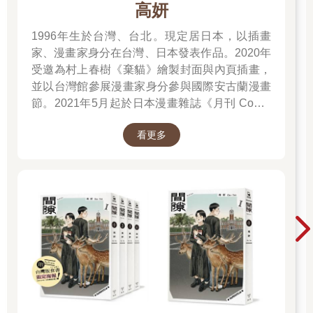
高妍
如果我看到一個破碎堅固的防備
我要牢牢地跟隨
1996年生於台灣、台北。現定居日本，以插畫
也許發現我愛誰
家、漫畫家身分在台灣、日本發表作品。2020年
受邀為村上春樹《棄貓》繪製封面與內頁插畫，
可能
並以台灣館參展漫畫家身分參與國際安古蘭漫畫
不能
節。2021年5月起於日本漫畫雜誌《月刊 Comic
我不介意它沒有分別
再見
Beam》初次連載作品《綠之歌-收集群風-》，並
不見
看更多
於2022年5月於台日同步發行單行本，爾後獲得
纖細的想也無法堅決
日本「這本漫畫真厲害2023」、THE BEST
MANGA 2023入選、台灣金漫獎年度漫畫獎入圍
清晰的面孔正在綿密的掉落
等肯定。2023年4月起再度於《月刊 Comic
穿越時空之中滿天繁星晶瑩的眼淚
Beam》連載新作《間隙》。
一束一束無盡閃亮的哀愁
〈斷腸詩〉
春夏交接的當時
蟬聲哀啼響上天