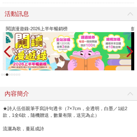
活動訊息
閱讀漫遊錄-2026上半年暢銷榜
飢
內容簡介
★詩人伍佰親筆手寫詩句透卡（7×7cm，全透明，白墨／1組2
款，1全6款，隨機贈送，數量有限，送完為止）
流灑為歌，蔓延成詩