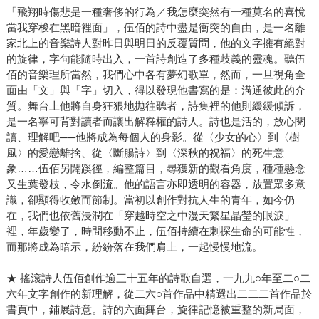
「飛翔時傷悲是一種奢侈的行為／我怎麼突然有一種莫名的喜悅
當我穿梭在黑暗裡面」，伍佰的詩中盡是衝突的自由，是一名離
家北上的音樂詩人對昨日與明日的反覆質問，他的文字擁有絕對
的旋律，字句能隨時出入，一首詩創造了多種歧義的靈魂。聽伍
佰的音樂理所當然，我們心中各有夢幻歌單，然而，一旦視角全
面由「文」與「字」切入，得以發現他書寫的是：溝通彼此的介
質。舞台上他將自身狂狠地拋往聽者，詩集裡的他則緩緩傾訴，
是一名寧可背對讀者而讓出解釋權的詩人。詩也是活的，放心閱
讀、理解吧──他將成為每個人的身影。從〈少女的心〉到〈樹
風〉的愛戀離捨、從〈斷腸詩〉到〈深秋的祝福〉的死生意
象……伍佰另闢蹊徑，編整篇目，尋獲新的觀看角度，種種懸念
又生葉發枝，令水倒流。他的語言亦即透明的容器，放置眾多意
識，卻顯得收斂而節制。當初以創作對抗人生的青年，如今仍
在，我們也依舊浸潤在「穿越時空之中漫天繁星晶瑩的眼淚」
裡，年歲變了，時間移動不止，伍佰持續在刺探生命的可能性，
而那將成為暗示，紛紛落在我們肩上，一起慢慢地流。
★ 搖滾詩人伍佰創作逾三十五年的詩歌自選，一九九○年至二○二
六年文字創作的新理解，從二六○首作品中精選出二二二首作品於
書頁中，鋪展詩意。詩的六面舞台，旋律記憶被重整的新局面，