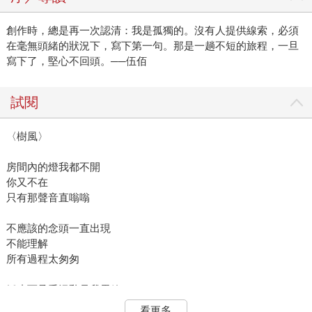
創作時，總是再一次認清：我是孤獨的。沒有人提供線索，必須
在毫無頭緒的狀況下，寫下第一句。那是一趟不短的旅程，一旦
寫下了，堅心不回頭。──伍佰
試閱
〈樹風〉
房間內的燈我都不開
你又不在
只有那聲音直嗡嗡
不應該的念頭一直出現
不能理解
所有過程太匆匆
靜止而承受混亂是我思緒
半空中
看更多