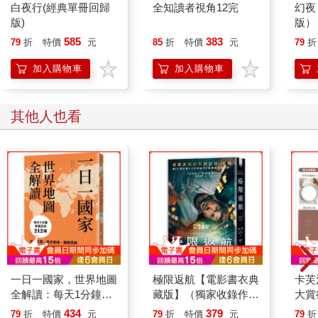
白夜行(經典單冊回歸
全知讀者視角12完
幻夜
慢慢變成餘火
版)
版）
585
383
在夢的河流遇見了我
79
折
特價
元
85
折
特價
元
79
折
我想你不需要尋找什麼
加入購物車
加入購物車
讓滔滔河水將我慢慢流走
其餘只是等候
其他人也看
夢的河流夢的河流夢的河流夢的河流
〈藍月〉
脫去外衣 甩開又飛回到手裡
轉來轉去 我的臉該面向哪裡
停止呼吸 厚重的黑壓在胸口
失去重力 我像沒了水的蒸氣
飄浮在半空中飄浮在夢裡
一日一國家，世界地圖
極限返航【電影書衣典
卡芙
我的世界像巨大宣言沒有知覺的往前滾動
全解讀：每天1分鐘，
藏版】（獨家收錄作者
大賞
我卻騰空
掌握全球212國！地理
訪談）
藏版
434
379
79
折
特價
元
79
折
特價
元
79
折