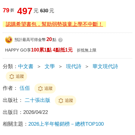
497
79
折
元
630
元
認購希望書包，幫助弱勢孩童上學不中斷！
20
預計最高可得金幣
點
?
100累1點 4點抵1元
HAPPY GO享
折抵無上限
分類：
中文書
＞
文學
＞
現代詩
＞
華文現代詩
追蹤
作者：
伍佰
追蹤
出版社：
二十張出版
追蹤
出版日：
2026/04/22
相關主題：
2026上半年暢銷榜－總榜TOP100