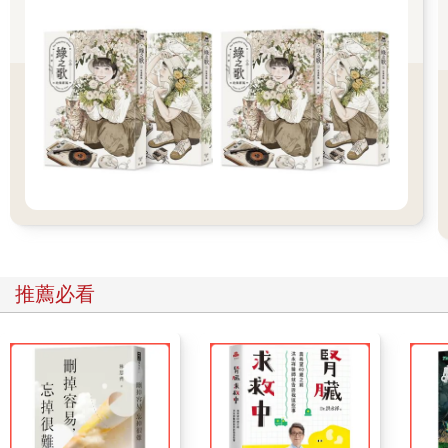
蝴蝶折翅落大水
路邊有斷頭的蜻蜓
下埔雷雨落滿墘
日頭猶原光晴晴
照著南國的都市
照著流浪的男兒
青春青春渡時機
孤船有岸等何時
風雨停了愈空虛
茫茫人生佗位去
推薦必看
青春青春渡時機
孤船有岸等何時
想到心內小哀悲
一種澀澀的滋味
東邊吹來雲一朵
催阮不通歇過時