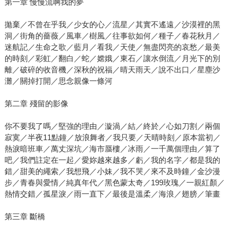
第一章 慢慢流啊我的夢
拋棄／不曾在乎我／少女的心／流星／其實不遙遠／沙漠裡的黑
洞／街角的薔薇／風車／樹風／往事欲如何／種子／春花秋月／
迷航記／生命之歌／藍月／看我／天使／無盡閃亮的哀愁／最美
的時刻／彩虹／翻白／蛇／嫦娥／東石／讓水倒流／月光下的別
離／破碎的收音機／深秋的祝福／晴天雨天／說不出口／星塵沙
灘／關掉打開／思念親像一條河
第二章 殘留的影像
你不要我了嗎／堅強的理由／漩渦／結／終於／心如刀割／兩個
寂寞／半夜11點鐘／放浪舞者／我只要／天晴時刻／原本當初／
熱淚暗班車／萬丈深坑／海市蜃樓／冰雨／一千萬個理由／算了
吧／我們註定在一起／愛妳越來越多／虧／我的名字／都是我的
錯／甜美的繩索／我想飛／小妹／我不哭／來不及時鐘／金沙漫
步／青春與愛情／純真年代／黑色蒙太奇／199玫瑰／一親紅顏／
熱情交錯／孤星淚／雨一直下／最後是溫柔／海浪／翅膀／筆畫
第三章 斷橋