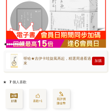
呀哈★吉伊卡哇旋風再起，精選周邊看過
加購
來
★
7
個人喜歡
寫評價
好書
喜歡+1
賺金幣