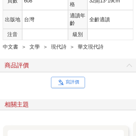
頁數
608
32開13*19cm
黑色
格
白色
在地平線交換著出現
適讀年
出版地
台灣
全齡適讀
齡
殷切的等候是個華麗的水波
注音
級別
所有圓圈都會慢慢變不見
中文書
＞
文學
＞
現代詩
＞
華文現代詩
今天
明天
在城市中不停的邂逅
商品評價
從前
永遠
在照片裡找到了出口
寫評價
清晰的面孔正在綿密的掉落
穿越時空之中滿天繁星晶瑩的眼淚
相關主題
一束一束無盡閃亮的哀愁
在言語裡頭如何說明感受的一切
那是友情的荒廢
那是愛人的絕對