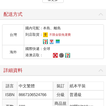
在下雨
下在黑暗大地
將要反擊
配送方式
滿滿的寂寞 溢出的是解脫
國內宅配：本島、離島
不該是沈默 出現在這風口
穿過樹的風 像手般的撫弄
到店取貨：
台灣
不限金額免運費
情慾在心口 濃烈的愛
國際快遞：全球
奔跑樹林中 答案會是什麼
海外
離開或留下 枝葉間的掙扎
港澳店取：
穿過樹的風 像手般的撫弄
情慾在心口 濃烈的愛
詳細資料
〈無盡閃亮的哀愁〉
語言
中文繁體
裝訂
紙本平裝
晴天
ISBN
8667106524766
分級
普通級
雨天
在樹蔭下安靜的相連
商品規