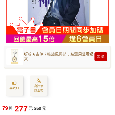
呀哈★吉伊卡哇旋風再起，精選周邊看過
加購
來
寫評價
喜歡+1
賺金幣
277
79
折
元
350
元