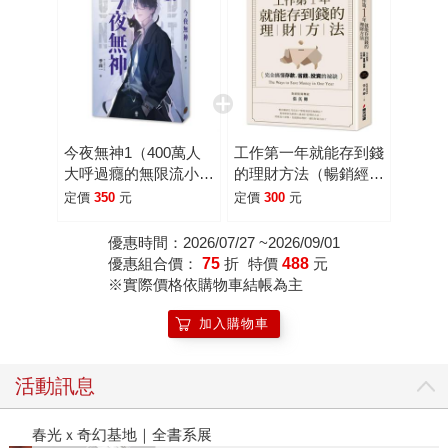
今夜無神1（400萬人
工作第一年就能存到錢
大呼過癮的無限流小
的理財方法（暢銷經典
說！）
改版）：完全搞懂存
定價
350
元
定價
300
元
款、省錢、投資的祕訣
優惠時間：2026/07/27 ~2026/09/01
優惠組合價：
75
折
特價
488
元
※實際價格依購物車結帳為主
加入購物車
活動訊息
春光ｘ奇幻基地｜全書系展
閱