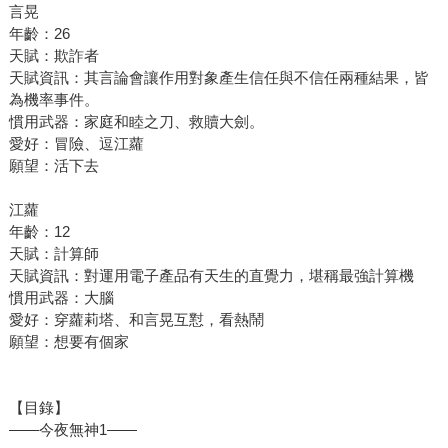
言晃
年齡：26
天賦：欺詐者
天賦資訊：其言論會讓作用對象產生信任與不信任兩種結果，皆
為機率事件。
慣用武器：家庭和睦之刀、救贖大劍。
愛好：冒險、逗江蘿
願望：活下去
江蘿
年齡：12
天賦：計算師
天賦資訊：對運用電子產品有天生的直覺力，堪稱最強計算機
慣用武器：大腦
愛好：穿蘿莉塔、和言晃互懟，看熱鬧
願望：想要有個家
【目錄】
——今夜無神1——