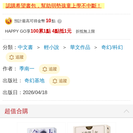
認購希望書包，幫助弱勢孩童上學不中斷！
10
預計最高可得金幣
點
?
100累1點 4點抵1元
HAPPY GO享
折抵無上限
分類：
中文書
＞
輕小說
＞
華文作品
＞
奇幻/科幻
追蹤
作者：
季南一
追蹤
出版社：
奇幻基地
追蹤
出版日：
2026/04/18
超值合購