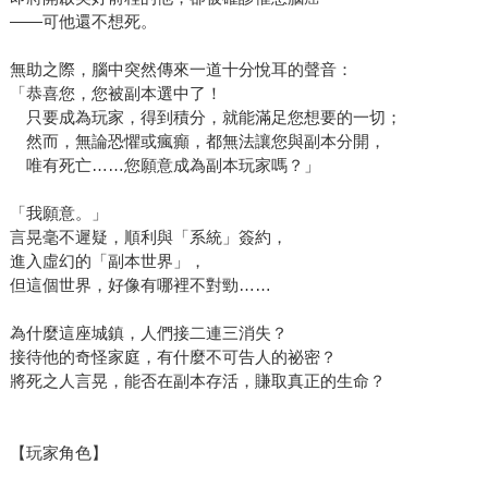
——可他還不想死。
無助之際，腦中突然傳來一道十分悅耳的聲音：
「恭喜您，您被副本選中了！
只要成為玩家，得到積分，就能滿足您想要的一切；
然而，無論恐懼或瘋癲，都無法讓您與副本分開，
唯有死亡……您願意成為副本玩家嗎？」
「我願意。」
言晃毫不遲疑，順利與「系統」簽約，
進入虛幻的「副本世界」，
但這個世界，好像有哪裡不對勁……
為什麼這座城鎮，人們接二連三消失？
接待他的奇怪家庭，有什麼不可告人的祕密？
將死之人言晃，能否在副本存活，賺取真正的生命？
【玩家角色】