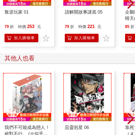
叛逆玩家 01
請解開故事謎底 05
企鵝
晴天
「謹
253
221
79
折
特價
元
79
折
特價
元
85
折
加入購物車
加入購物車
其他人也看
我們不可能成為戀人！
惡靈剋星 06
靠死
絕對不行。 (※似乎可
（４