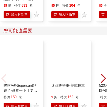
行？) (豪華首刷限定
833
104
85
折
特價
元
95
折
特價
元
85
折
版) 08
加入購物車
加入購物車
您可能也需要
哆啦A夢Supercard悠
52
遊卡-偷看一下【受託
師A款
代銷】
迷你拼拼車-美式校車
150
162
特價
元
9
折
特價
元
特價
加入購物車
加入購物車