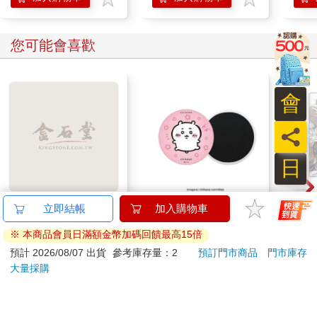
您可能會喜歡
會
員
日
典藏-古美術8月2026第
吉伊卡哇吸水杯墊(吉
1664
立即結帳
加入購物車
405期
伊卡哇)
小卡
※ 本商品會員日滿額金幣加碼回饋最高15倍
228
180
特價
元
9
折
特價
元
特價
240
預計 2026/08/07 出貨
參考庫存量：2
預訂門市商品
門市庫存
大量採購
加入購物車
加入購物車