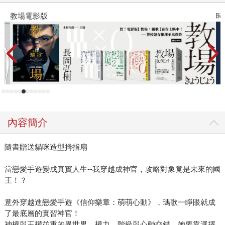
教場電影版
時
內容簡介
隨書贈送貓咪造型拇指扇
當戀愛手遊變成真實人生--我穿越成神官，攻略對象竟是未來的國
王！？
意外穿越進戀愛手遊《信仰樂章：萌萌心動》，瑪歌一睜眼就成
了最底層的實習神官！
神權與王權並重的異世界，權力、階級與心動交錯，她要靠選擇