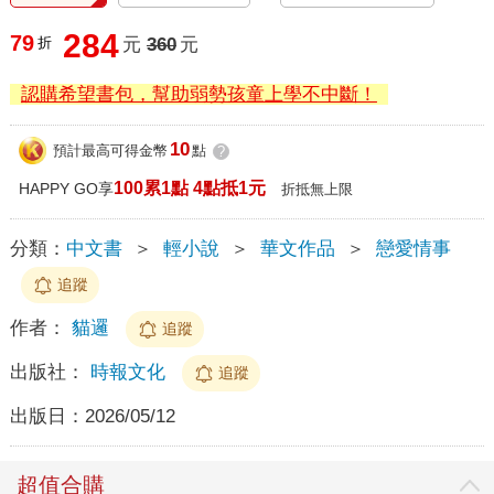
284
79
折
元
360
元
認購希望書包，幫助弱勢孩童上學不中斷！
10
預計最高可得金幣
點
?
100累1點 4點抵1元
HAPPY GO享
折抵無上限
分類：
中文書
＞
輕小說
＞
華文作品
＞
戀愛情事
追蹤
作者：
貓邏
追蹤
出版社：
時報文化
追蹤
出版日：
2026/05/12
超值合購