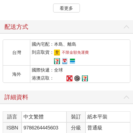
這裡的雕像大多是大大小小、各種型態的貓咪雕像，有些貓咪雕
看更多
像身旁還陪伴著一名身穿華服的男子。
瑪歌瞬間認出了這一人一貓的組合，因為她在創世神殿與貓神殿
中經常見到類似的雕像，他們就是──「創世神與貓神」的經典神
配送方式
像組合。
視線越過神像和花園往前眺望，可以見到花園盡頭有一座高大的
國內宅配：本島、離島
建築物。
「這裡是某個地方的神殿嗎？」
到店取貨：
台灣
不限金額免運費
瑪歌猜測的嘀咕，也因為這樣的猜想，她的不安消散了一些。
她原本以為自己是被傳送到某處的荒野，可能會遇見窮凶極惡、
國際快遞：全球
極為危險的荒獸，現在既然知道是在某處的神殿裡頭，她就不用
海外
擔心荒獸問題了。
港澳店取：
現在她真正要擔心的，是自己會不會被當成入侵者抓起來！
瑪歌苦惱著自己是要找個地方躲起來？還是前往神殿自報身分，
詳細資料
不過……
「這裡好像沒人？」
她環顧四周，寬敞華美的花園中，卻連一個人影也沒有。
語言
中文繁體
裝訂
紙本平裝
這讓瑪歌覺得很不可思議。
畢竟她以前在萬神殿的花園閒逛時，可是經常看見其他神官跟王
ISBN
9786264445603
分級
普通級
室貴族也在逛花園呢！