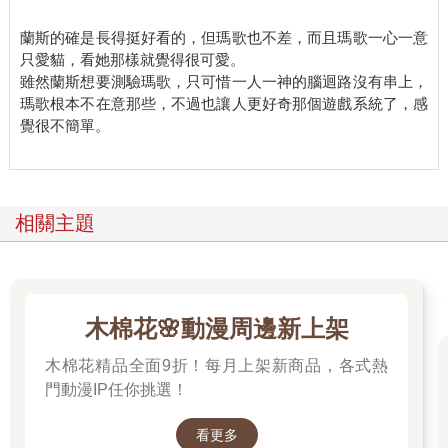
事丟過來的工作、拒絕上司無理的安排、婉拒客戶不合理的要
求、避開不想去的社交而說過謊呢？
蘭斯的確是長得挺好看的，但瑪歌也不差，而且瑪歌一心一意
只是不曉得為什麼，瑪歌在這名青年面前撒謊時，竟會感到愧
只愛貓，看她那樣就覺得很可愛。
疚。
雖然蘭斯想要測驗瑪歌，只可惜一人一神的腦迴路沒有串上，
難道是因為他太帥了？所以我才會覺得心虛？
瑪歌根本不在意那些，不過也讓人更好奇那個遊戲系統了，感
瑪歌試圖為自己的「失常」找理由。
覺很不簡單。
她對於自己是個「顏控」一事一向坦然，也經常跟朋友說她就是
喜歡美的事物，喜歡欣賞美男、美女、美貓、美景、美圖……
而眼前的青年真的很帥！樣貌非常符合瑪歌的審美。
他的五官精緻俊美，輪廓立體深邃，藍寶石般的雙瞳璀璨迷人，
相關主題
過肩的銀白長髮隨意地披散在肩頭，透出一股率性與不羈的氣
質。
身上穿著藍白配色的服裝，看似簡約，實際上不管是布料材質或
是細節處設計，盡顯精緻，堪比呈現給神明的精品。
他身上配戴了許多亮晃晃的黃金飾品，這種過度裝飾的搭配在他
木棉花🌸動漫周邊新上架
身上竟然不顯俗氣，反而有一種張揚到極致的華貴感。
瑪歌不禁感慨：人長得好看，就算打扮的像個暴發戶，也帥得像
木棉花精品全面9折！每月上架新商品，各式熱
是漫畫裡走出來的王子！
門動漫IP任你挑選！
只是……是她的錯覺嗎？
怎麼好像看到青年的頭頂上有一對毛耳朵？
看更多
瑪歌眨了眨眼，那對毛耳朵又消失了，青年的銀髮在日光下閃閃