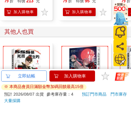
瑪歌尷尬地沉默了。
213
95
79
折
特價
元
79
折
特價
元
79
折
她看過創世神隔離神國跟凡間的故事，在相關記載中，神國位於
加入購物車
加入購物車
另一個空間，只有受到神明邀請的人才能進入。
「對不起，我說謊了。」
瑪歌坦率地道歉。
其他人也買
「哼！」
「真的很抱歉，但是我真的不能跟你說，我是怎麼來的。」
見她還想隱瞞時空門的存在，蘭斯氣笑了。
「妳以為妳不說我就不知道了嗎？除了那扇時空門，還有誰能帶
妳來這裡！」
雖然被說中了，不過瑪歌還是嘴硬地回嘴。
「說不定是我家貓神邀請我來的啊……」
立即結帳
加入購物車
「怎麼可能！」
「怎麼不可能？我家貓神那麼喜歡我……等等！」
※ 本商品會員日滿額金幣加碼回饋最高15倍
預計 2026/08/07 出貨
參考庫存量：4
預訂門市商品
門市庫存
SSS級死而復生的獵人
為怪談點燈 1
SS
大量採購
1
4
300
253
79
折
特價
元
79
折
特價
元
79
折
加入購物車
加入購物車