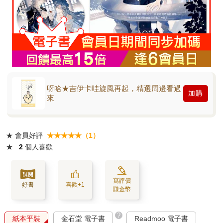
呀哈★吉伊卡哇旋風再起，精選周邊看過
加購
來
★
會員好評
★★★★★（1）
★
2
個人喜歡
寫評價
好書
喜歡+1
賺金幣
?
紙本平裝
金石堂 電子書
Readmoo 電子書