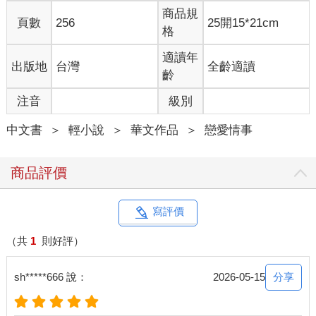
「妳是誰？」
商品規
頁數
256
25開15*21cm
突然間，詢問聲從旁傳來，嚇了瑪歌一跳。
格
瑪歌尋聲望去，見到一名身材高挑、衣著華麗的青年站在逆光
處，耀眼的光芒讓瑪歌看不清楚對方的容貌。
適讀年
出版地
台灣
全齡適讀
「我、我……對不起！我不是故意闖進來的！」
齡
瑪歌下意識地向來人道歉。
注音
級別
「妳偷東西了？」
青年邁步朝她走來，語帶戲謔地笑問。
中文書
＞
輕小說
＞
華文作品
＞
戀愛情事
「沒有、沒有！我沒偷東西。」瑪歌連連擺手否認。
「那妳幹嘛道歉？」
「我闖進這裡……不過我不是故意的。」
商品評價
瑪歌不安地想要解釋。
「不是故意？那妳是怎麼進來的？」
「我、我……」
寫評價
瑪歌張了張嘴，卻發現自己無從解釋。
雖然戴恩老師沒有要求她保密，但是時空門這種神奇的存在，她
（共
1
則好評）
就算再無知都知道不該說出口，不然就是自找麻煩！
「我就是不、不小心迷路，走進來的。」
分享
sh*****666 說：
2026-05-15
瑪歌漲紅了臉，結結巴巴地回道，一看就知道有問題。
其實她也不是沒有說過謊，身為社畜上班族，誰沒有為了推辭同