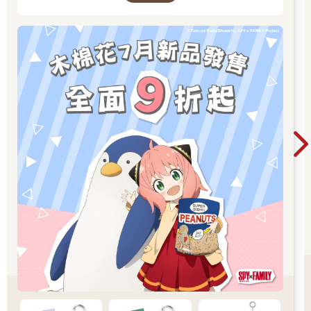
發光，暈開一層朦朧地光暈。
應該是看錯了，把模糊的光芒幻想成耳朵。
她很輕易地說服了自己。
而被認為有毛耳朵的青年也暗暗鬆了口氣。
青年正是貓神蘭斯。
祂見到瑪歌後心血來潮，化身成人型想要打探她是怎麼認識那兩
個討厭神的？
沒想到才一見面，瑪歌就帶給他驚喜！
──蘭斯化身成人形時，不喜歡遮掩耳朵和尾巴，祂覺得那是祂的
標誌，要是隱藏了，那祂跟其他神明又有什麼不同？
只是在人間遊玩，祂也不能不隱藏。
於是祂施加了幻術，讓人看不見祂的耳朵和尾巴。
不過祂也給崇敬祂的凡人留了一個機會──如果是真心敬愛、喜愛
貓神的虔誠信徒，就能看見屬於貓神的特徵。
沒想到祂的小神官這麼喜歡祂！
貓神蘭斯得意地微抬下巴。
先前小神官對祂說謊隱瞞時空門時，祂是有些生氣的。
小神官不知道神明能看穿謊言嗎？
神官不是應該要對信仰的神明忠誠嗎？她怎麼敢對祂說謊，不怕
受到懲罰？