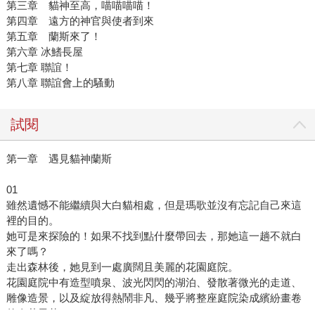
第三章 貓神至高，喵喵喵喵！
第四章 遠方的神官與使者到來
第五章 蘭斯來了！
第六章 冰鰭長屋
第七章 聯誼！
第八章 聯誼會上的騷動
試閱
第一章 遇見貓神蘭斯
01
雖然遺憾不能繼續與大白貓相處，但是瑪歌並沒有忘記自己來這
裡的目的。
她可是來探險的！如果不找到點什麼帶回去，那她這一趟不就白
來了嗎？
走出森林後，她見到一處廣闊且美麗的花園庭院。
花園庭院中有造型噴泉、波光閃閃的湖泊、發散著微光的走道、
雕像造景，以及綻放得熱鬧非凡、幾乎將整座庭院染成繽紛畫卷
的奇花異草。