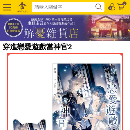
0
穿進戀愛遊戲當神官2