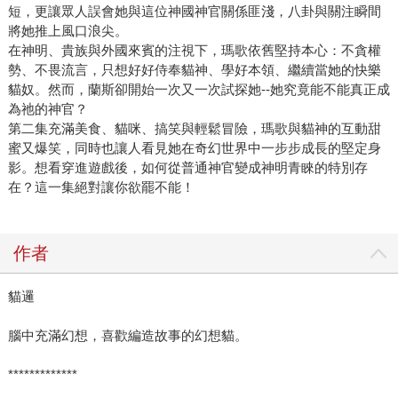
短，更讓眾人誤會她與這位神國神官關係匪淺，八卦與關注瞬間
將她推上風口浪尖。
在神明、貴族與外國來賓的注視下，瑪歌依舊堅持本心：不貪權
勢、不畏流言，只想好好侍奉貓神、學好本領、繼續當她的快樂
貓奴。然而，蘭斯卻開始一次又一次試探她--她究竟能不能真正成
為祂的神官？
第二集充滿美食、貓咪、搞笑與輕鬆冒險，瑪歌與貓神的互動甜
蜜又爆笑，同時也讓人看見她在奇幻世界中一步步成長的堅定身
影。想看穿進遊戲後，如何從普通神官變成神明青睞的特別存
在？這一集絕對讓你欲罷不能！
作者
貓邏
腦中充滿幻想，喜歡編造故事的幻想貓。
*************