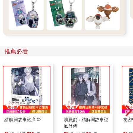
……但是仔細想想，小神官這麼做也沒錯。
時空門是創世神創造的，方便凡人世界的國王和使者往來神國的
道具，屬於半神半物的特殊存在。
後來創世神發現凡人將神國弄得烏煙瘴氣，甚至因為覬覦神明的
力量，試圖弒神，創世神便關閉時空門，隔開神國與人間，並禁
止凡人踏足神國。
時空門就被閒置起來了。
時空門在神國並不珍貴──畢竟上位神可以自行開闢空間通道；中
推薦必看
位神能自己飛；而下位神和神僕能借助道具飛行──但是在凡人世
界，時空門可就是被一堆人覬覦、爭搶的寶物了。
所以瑪歌為了自身安全，隱瞞時空門的存在，也是理所當然。
……可是祂還是有點不開心。
蘭斯不喜歡小神官對祂有隱瞞，於是祂開始鬧彆扭了。
小神官不是很喜歡祂嗎？不是一眼就看穿祂的幻術嗎？怎麼可以
對祂說謊呢！
「妳知道這裡是哪裡嗎？」
「什麼？」
突如其來的提問，讓瑪歌面露茫然。
請解開故事謎底 02
演員們：請解開故事謎
祕密
「這裡是神國！妳說妳是迷路進來的，妳覺得有可能嗎？」
底外傳
「……」