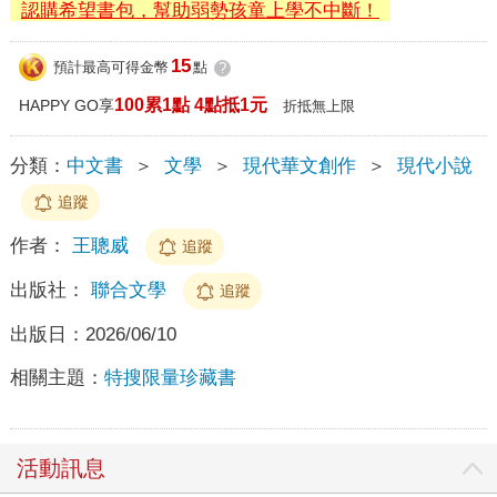
認購希望書包，幫助弱勢孩童上學不中斷！
15
預計最高可得金幣
點
?
100累1點 4點抵1元
HAPPY GO享
折抵無上限
分類：
中文書
＞
文學
＞
現代華文創作
＞
現代小說
追蹤
作者：
王聰威
追蹤
出版社：
聯合文學
追蹤
出版日：
2026/06/10
相關主題：
特搜限量珍藏書
活動訊息