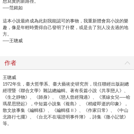
想寫實的新路徑。
──范銘如
這本小說最終成為此刻我能認可的事物，我重新體會寫小說的樂
趣，像是年輕時覺得自己發明了什麼，或是去了別人沒去過的地
方。
──王聰威
作者
王聰威
1972年生，臺大哲學系、臺大藝術史研究所，現任聯經出版副總
經理暨《聯合文學》雜誌總編輯。著有長篇小說《共享戀人》、
《生之靜物》、《師身》、《戀人曾經飛過》、《濱線女兒──哈
瑪星思戀起》，中短篇小說集《複島》、《稍縱即逝的印象》，
散文故事集《編輯樣》、《編輯樣Ⅱ》、《作家日常》、《中山
北路行七擺》、《台北不在場證明事件簿》，詩集《微小記號》
等。