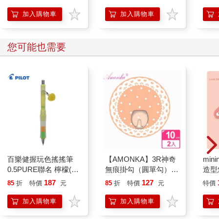
我回了：「今天一切順利，交給我，應該拿得下來！」
人也能變身「行動派」
「你是不是根本不想理我？」Renee說，「反正這種事你也沒損
的37個科學方法
加入購物車
加入購物車
失嘛。」
Renee是那種工作極為主動的人，習慣指揮流程、精通臨時簡
報，總是笑著完成看似不可能的任務。我看著她，忽然覺得她真
您可能也需要
的很漂亮，身材高挑、五官立體，已經單身一段時間，幾次酒後
閒聊曾抱怨太久沒人碰她，而且工作太多、懶得經營關係。
「今天晚上或許能夠把她弄上床。」我沒有對自己生氣，也沒因
此感到特別興奮，當天晚上，回飯店前，我繞到附近藥房去買了
保險套，塞進外套內袋。
我站在半黑暗的客廳中央，手機自動連上家裡的Wi-Fi，社群平台
閃著未讀訊息。放下兩個大型行李箱，其中一個是莉交代要從免
稅店買回來的名牌行李箱，象牙白色，亮面。將客廳全部的燈光
打開，稍微環視一周，家裡幾乎看不出來有何變動，但可以感受
到，像是背景音樂被悄然置換的那種不同程度。
百樂健握玩色搖搖筆
【AMONKA】3R神奇
mini
我去打開久違的音響，CD唱盤裡仍是離開的那個早晨所放入的
0.5PURE聯名 檸檬(限
無痕掛勾（圓單勾）
造型悠
Dave Holland《Emerald Tears》，多麼珍貴的眼淚，每一滴都凝
量)
（蕾絲點點－奶油）2
託代
187
127
結成了翡翠，莉應該從未喜歡過這樣從頭到尾碰碰碰亂響的枯燥
85
折
特價
元
85
折
特價
元
特價
入
音樂，僅是漫無目的地忍耐著而已。
加入購物車
加入購物車
我走到廚房，打開冰箱，裡頭被塞得滿滿的一罐裝氣泡水、三種
不同品牌的低溫殺菌牛奶、對我來說過甜的即食果凍、兩大包真