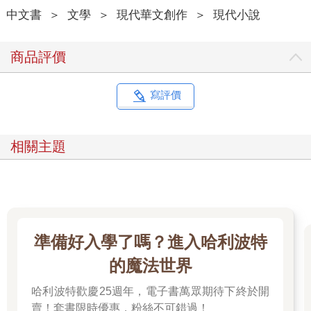
信隨意變動的東西，只要前一周登記好站點排班，就能在固定
中文書
＞
文學
＞
現代華文創作
＞
現代小說
的、編號明確的地方，把自己安置下來。
她也不喜歡商場或機場那些有玻璃帷幕的大型共享站點，太過便
利的交通，空氣裡有股便宜清潔劑的味道。她喜歡這個咖啡館，
商品評價
在單向道的巷子底，從哪邊來都要多繞點路，租用者要找對入
口，走完長長的巷子，浪費掉時間。這些稍微的不便，刻意在他
們心裡製造出得以猶豫的鴻溝，使這一切變得更加值得。當租用
寫評價
者找到她時，哪怕她只是坐在一張破舊木桌之後，都是一處引起
私密想像，專屬他與她的咖啡館。
就像現在一樣，她看到在窗外徘徊的他，似乎還沒下定決心是否
相關主題
走進來。
第一次使用iLover的人，大概都會有這樣的情況，雖然這服務已經
成為日常，跟共享汽車一樣普遍，但畢竟要經過比較繁瑣的程序
與認證，令人多少心懷慎重，心裡想著或許今天不必一定見面，
或許可以隨便去別的地方坐一坐，或是回家睡覺，或許「如果我
現在轉身走掉，是不是會顯得比較有尊嚴？」從她這邊看出去，
準備好入學了嗎？進入哈利波特
他在夜色小巷裡面目模糊，但當她抬眼和他對上，他又立刻偏過
頭去。並不會的，所謂的尊嚴只是這套系統順利運作引發的幻
的魔法世界
覺，正因為這套系統有效而且自然，才會讓人覺得參與其中是有
哈利波特歡慶25週年，電子書萬眾期待下終於開
尊嚴可言。
今晚咖啡館的網路狀態不好，需要預習的模板資料一直無法下
賣！套書限時優惠，粉絲不可錯過！