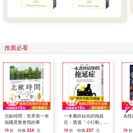
道走了一段，走進一間開業於十九世紀的地下室咖啡館，斑駁石
砌牆面，掛著歷代作家的油畫像，櫃檯上堆滿洗過多次的白麻布
巾，背景播放的是雜音過多，幾乎聽不清旋律的爵士電台。
天氣嚴冷，她點了杯熱白蘭地和提拉米蘇，我則要了一杯牛奶咖
啡和燕麥布丁。
「阿克你說，是不是太過分了。」Renee用湯匙敲著甜點盤子，
「趁我不在，把我下面的人拉上來當部門副主管，居然連個訊息
推薦必看
都沒發給我。」
我打開手機，訊號斷斷續續。我與莉之間有十一個小時的時差，
她傳來的訊息另外講了今天公司例會的瑣事、前一段婚姻的孩子
的睡前狀況。
莉與前夫的婚姻維持了十六年，雖然是被前夫發現她外遇的結
果，但雙方沒有明顯裂痕，不帶情緒性地和平結束。孩子由前夫
撫養，沒有妥協或愧疚，即使非常努力，莉也清楚自己不適合當
一個母親，她認為照顧雖然是責任問題，但其實是環境適配的結
果。協議完成後，她擁有適度的探視權，孩子對她而言，是曾經
參與過的一段生活形式，現在很好，被擱置在合理的位置上。
訊息文字簡單，句子排列整齊，沒有表情符號，很無菌的語言格
北歐時間：世界第一幸
一本書終結你的拖延
為怪
式，最後一行是張貼圖：一隻熊貓舉著大拇指，背景是多彩的氣
福國度教會我的事
症：透過「小行動」打
球和煙火。
開大腦的行動開關，懶
314
237
79
折
特價
元
79
折
特價
元
79
折