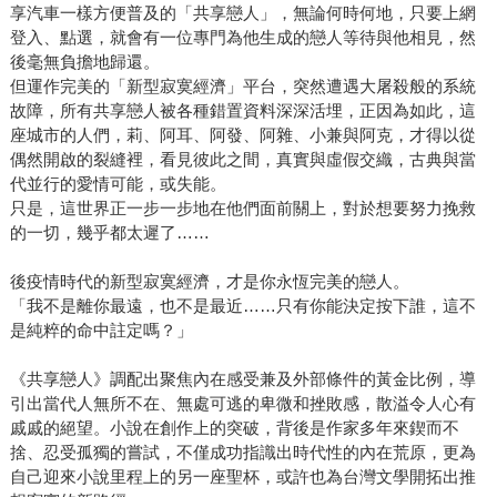
享汽車一樣方便普及的「共享戀人」，無論何時何地，只要上網
登入、點選，就會有一位專門為他生成的戀人等待與他相見，然
後毫無負擔地歸還。
但運作完美的「新型寂寞經濟」平台，突然遭遇大屠殺般的系統
故障，所有共享戀人被各種錯置資料深深活埋，正因為如此，這
座城市的人們，莉、阿耳、阿發、阿雜、小兼與阿克，才得以從
偶然開啟的裂縫裡，看見彼此之間，真實與虛假交織，古典與當
代並行的愛情可能，或失能。
只是，這世界正一步一步地在他們面前關上，對於想要努力挽救
的一切，幾乎都太遲了……
後疫情時代的新型寂寞經濟，才是你永恆完美的戀人。
「我不是離你最遠，也不是最近……只有你能決定按下誰，這不
是純粹的命中註定嗎？」
《共享戀人》調配出聚焦內在感受兼及外部條件的黃金比例，導
引出當代人無所不在、無處可逃的卑微和挫敗感，散溢令人心有
戚戚的絕望。小說在創作上的突破，背後是作家多年來鍥而不
捨、忍受孤獨的嘗試，不僅成功指識出時代性的內在荒原，更為
自己迎來小說里程上的另一座聖杯，或許也為台灣文學開拓出推