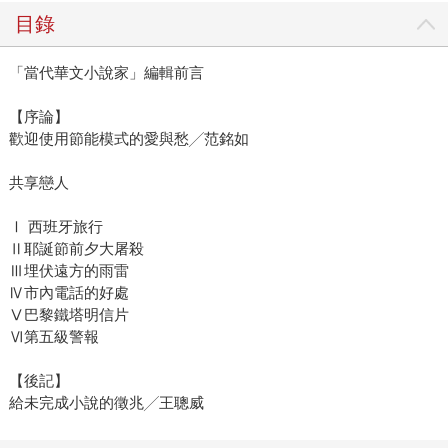
目錄
「當代華文小說家」編輯前言
【序論】
歡迎使用節能模式的愛與愁╱范銘如
共享戀人
Ⅰ 西班牙旅行
Ⅱ耶誕節前夕大屠殺
Ⅲ埋伏遠方的雨雷
Ⅳ市內電話的好處
Ⅴ巴黎鐵塔明信片
Ⅵ第五級警報
【後記】
給未完成小說的徵兆╱王聰威