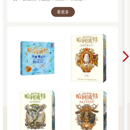
載，直到幾分鐘前才搞定。他又朝她這邊看了一眼，終於稍微挪
動腳步，朝咖啡館大門走過來。手機顫動，螢幕跳出新通知：
看更多
「租用者定位抵達共享點，預備初始化流程。」她讓自己坐得筆
直，放下手中的《哀愁的預感》，耳機響起制式的提醒：「請依
模板設定執行。」
稍微把椅子轉向門口，她看起來更容易辨認。
簡直就跟降落大型客機一樣，即使配備最先進的自動著陸
（Autoland）系統，最終還是要依靠熟練的機師操作才行，這是
她在那個累人的航空展學到的。
＊
從機場回到家時已經是凌晨兩點，樓道的感應燈比規定的節電時
間多亮了三分鐘，走廊盡頭的空氣仍保留消毒液的氣味。
陽台的燈亮著，鞋櫃少了那雙鮮明的波爾多紅高跟鞋，把行李箱
拉進客廳，我看見沙發上少了毯子。那是莉的「comfort
blanket」，一年前同居時她帶來的，現在連帶消失了。
「我搬出去，先找個旅館住兩星期，再回去搬東西。」莉傳了訊
息。
耶誕假期前兩周，我與行銷部的女同事在歐洲某個英文難以拼寫
的小城市出差，這裡正在招商舊城區更新的聯合建案，我們協助
合作建商提供行銷企劃。那天上午的會議提前結束，我們沿著街