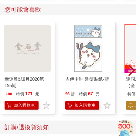
空包裝的去骨雞腿肉，賞味期限是三天後。莉的分手邏輯中保留
您可能會喜歡
了部分遠端維修的安排，她對男女關係的理解接近合約，包含關
係終止的行為備份與風險平衡。
《Emerald Tears》裡不斷碰撞、摩擦、跳動的貝斯，此刻聽來像
是什麼艱難的施工現場，就像在移除這各房子裡的生活痕跡，曾
經在沙發上的，莉的comfort blanket也不例外。厚實又有點笨
重，摺角處的縫線起了毛球，觸感粗糙，冬天時她總是裹著它窩
在沙發一角，雙腳縮進毯子底部，用幾近靜止的姿勢滑手機，回
覆大量的工作訊息，螢幕的光照在她的臉上，客廳裡沒有聲音，
僅有推播訊息偶爾響起的微弱震動，令我無端著迷。
＊
早晨十點鐘多一點，被電話聲叫醒。
幸運雜誌8月2026第
吉伊卡哇 造型貼紙-藍
連同
我下意識摸向床邊矮桌的手機，但並不是手機在響，螢幕亮著，
195期
（全
有兩則未接來電的顯示。
171
67
特價
元
96
折
特價
元
特價
180
那聲音持續響著，從臥室門外的某個角落傳進來，低沉、鈍重，
殘喘的警報似地，聲音有些破碎，像用力摔破鐵器的刺耳毛邊。
加入購物車
加入購物車
我躺了一會兒，盯著天花板，才緩慢地回過神來，是市內電話？
機場那張居檢表要求每戶必須具備一支「可撥通之市內電話」，
以備防疫追蹤人員日後確認隔離狀況，手機不算，視訊軟體不
訂購/退換貨須知
算，LINE與Messenger一律不採認。這類規定已無實質執行力，