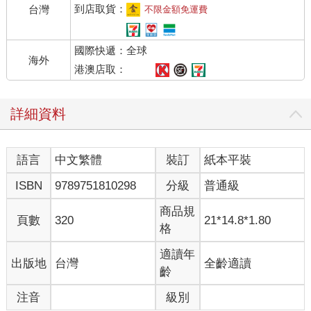
他叫她姊，好像理所當然，但她明明才三十歲，對，三十，不算
到店取貨：
台灣
不限金額免運費
多老，可是被叫姊，心裡還是覺得有一道縫裂開，她站在一個危
危崩塌的懸崖上，永遠不知道哪一天會踏空。如果有人伸手推一
國際快遞：全球
下，就會直直掉下去。
海外
他從沒對她說什麼特別的話，沒有表示過什麼，所有的靠近都是
港澳店取：
她自己想像出來的，她知道，但她終究忍不住對他告白。被拒絕
的那天晚上在家喝了一點酒，坐在餐桌前發呆，心裡就一個念
詳細資料
頭：「我不要再過這種日子了。」
她一度想開間咖啡館。為什麼不開呢？一直是單身，這幾年慢慢
存下來的積蓄，足夠租一間衛星城鎮的小店面，添些二手設備，
語言
中文繁體
裝訂
紙本平裝
她會做好吃的田園派和燉水梨，也許可以經營得下去，幻想沒有
什麼實際作用，卻較任何求職計畫讓人覺得快樂。剛好有一個老
ISBN
9789751810298
分級
普通級
同事說起iLover，如果是短期過渡的話，「妳看起來很適合這
個。」她不知道同事是認真還是諷刺，但在真的開咖啡館之前，
商品規
頁數
320
21*14.8*1.80
確實是個能隨心所欲存錢的好工作，於是她申請入行，過程沒有
格
她想像中麻煩，照著規定要求即可，反而還比之前公司的老舊人
情制度更清楚透明。
適讀年
出版地
台灣
全齡適讀
入行之後，她可以在自己喜歡的咖啡館裡坐上一整天，這樣的
齡
「同站租還」形式對她來說有種幸福感 。很多人不理解，覺得既
注音
級別
然做這份工作，就要接受最大程度的流動性與即時性，但她不相