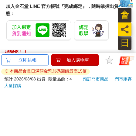
卻仍舊列印在官方文件上，大多數人會寫下親戚電話或空號，有
加入金石堂 LINE 官方帳號『完成綁定』，隨時掌握出貨動
些人乾脆亂填，我填了那支十幾年未曾更換的號碼，但號碼早在
會
態：
兩年多前就已實際停用。
那是我過去個人使用的電話號碼，隨著我十幾年來搬遷幾次未曾
員
換過，比任何既有手邊的物品都要更老舊。與莉搬到這棟新公寓
時我也帶著這號碼，但母親過世之後，就再沒有人打過這支電
日
話，當時的電話機一段日子後損壞，丟掉了。
母親沒有手機，不會使用任何通訊軟體，只懂打市內電話給我，
提醒您！！
通常問有沒有好好吃飯，問問我的工作情況，若是問起公司，我
金石堂及銀行均不會請您操作ATM! 如接獲電話要求您前往
立即結帳
加入購物車
就會順勢提到莉，說她是高階主管，管的人很多，比我還忙，
ATM提款機，請不要聽從指示，以免受騙上當！
「我會煮飯啦，她什麼都不會，連燒開水也不會。」我刻意說得
※ 本商品會員日滿額金幣加碼回饋最高15倍
誇張，「她很兇啊，我很怕她，但她對我很好，還買高麗蔘給我
退換貨須知：
預計 2026/08/08 出貨
限量品餘：4
預訂門市商品
門市庫存
吃。」
大量採購
**提醒您，鑑賞期不等於試用期，退回商品須為全新狀態**
母親總是笑著說：「那很好啊，有人照顧你。」她從沒見過莉，
依據「消費者保護法」第19條及行政院消費者保護處公告之
但很在乎莉是不是還跟前夫聯絡？多久去看一次孩子？而且莉四
「通訊交易解除權合理例外情事適用準則」，以下商品購買
十四歲了，如果結婚是不是還能生小孩，過年時要不要請她一起
後，除商品本身有瑕疵外，將不提供7天的猶豫期：
來家裡，每次電話裡都反覆地問相似的問題。
易於腐敗、保存期限較短或解約時即將逾期。（如：生
「如果有結婚再說，高齡產婦也能生啊。現在喜歡我的女生很多
好嘛，我很受歡迎。」我安慰母親說，「妳不要煩惱啦，我有聽
鮮食品）
妳的話，我會照顧自己。」類似的話，我早就打定主意欺騙她地
依消費者要求所為之客製化給付。（客製化商品）
講過很多次。