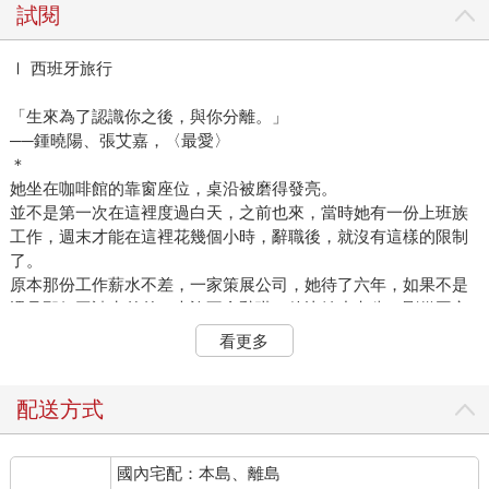
試閱
Ⅰ 西班牙旅行
「生來為了認識你之後，與你分離。」
──鍾曉陽、張艾嘉，〈最愛〉
＊
她坐在咖啡館的靠窗座位，桌沿被磨得發亮。
並不是第一次在這裡度過白天，之前也來，當時她有一份上班族
工作，週末才能在這裡花幾個小時，辭職後，就沒有這樣的限制
了。
原本那份工作薪水不差，一家策展公司，她待了六年，如果不是
遇見那個工讀生弟弟，也許不會辭職。他比她小七歲，剛從國立
體育大學畢業，又瘦又高，高中時是全國一萬公尺長跑冠軍，為
看更多
了彌補人手缺口，被派來短期支援一個商用航空產業展。那展覽
特別累，八成的工作都在假日，她看著他，乖乖地穿了公司的黑
色T恤，沉默地搬箱子、整理場地。
配送方式
一次休息中，他把手機拿在手裡盯著，突然笑出聲來，只是一瞬
間的笑容，甚至有點拘謹，她當時想：「如果能讓他多笑一次就
國內宅配：本島、離島
好了。」這念頭一生出來，有什麼奇怪的東西在心裡持續擴散。