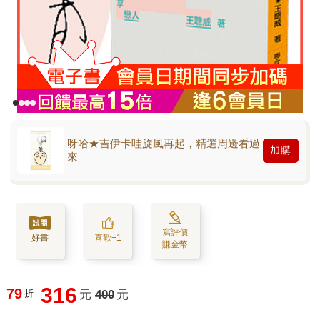
呀哈★吉伊卡哇旋風再起，精選周邊看過
加購
來
寫評價
好書
喜歡+1
賺金幣
316
79
折
元
400
元