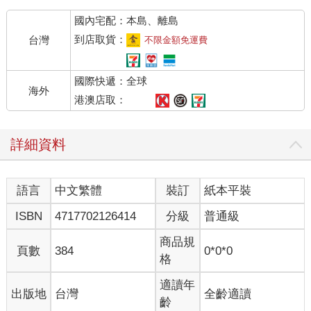
刀，手拿平裝版《李爾王》劇本，書中的舞台指示有黃色螢光標
國內宅配：本島、離島
記，她讀道：「『已瘋狂，身上雜亂地飾以野花。』」
「『可是誰來啦？』」飾演大臣之子愛德伽的演員說。他名叫八
到店取貨：
台灣
不限金額免運費
月，最近才開始演戲，之前是樂團的第二小提琴，也是祕密詩
人，也就是說除了克絲婷和第七吉他手，團裡沒人知道他會寫
國際快遞：全球
詩，「『不是瘋狂的人，絕不會……』絕不會什麼？」
海外
「『把他自己打扮成這一個樣子。』」克絲婷說。
港澳店取：
「謝了。『不是瘋狂的人，絕不會把他自己打扮成這一個樣
子。』」
詳細資料
樂團的篷車其實是卡車改造的，現由馬匹拉動，裝有金屬輪和木
輪。汽油耗盡以後，所有無用的吃油零件都拆了，像是引擎、燃
料供給系統，還有一些未滿二十歲的團員從沒見過它們運轉的配
語言
中文繁體
裝訂
紙本平裝
備。車頭頂部加裝了長椅供駕駛乘坐，徒然增加重量的部分都拆
了，但整體算是完整保留，車門可以關上，難以擊破的車窗也還
ISBN
4717702126414
分級
普通級
在，這樣一來若行經險惡地區，就有個相對安全的地方安置孩子
們。篷車主要由卡車車床構成，上面架起防水布。三輛車的車篷
商品規
頁數
384
0*0*0
都漆成槍灰色，用白漆在兩側寫上：「行者交響樂團」。
格
「不，他們不能判我私造貨幣的罪名。」迪亞特回過頭說。他在
練習李爾王的段落，雖然這角色由他來演還太年輕。迪亞特走在
適讀年
出版地
台灣
全齡適讀
其他演員前頭，低聲跟他最愛的馬兒說了些什麼。那匹馬名叫伯
齡