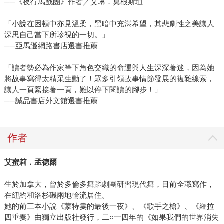
──《夜行馬戲團》作者／艾琳．莫根斯坦
「小說在困頓中亦見溫柔，黑暗中充滿希望，其悲劇性之美讓人
深思自己當下所珍視的一切。」
──亞馬遜網路書店選書推薦
「讀者勢必為作家筆下角色交織的命運與人生深深著迷，因為她
將故事寫得太精采生動了！眾多引領故事情節發展的複雜線索，
讓人一頁緊接著一頁，難以停下閱讀的腳步！」
──誠品書店外文館選書推薦
作者
艾蜜莉．孟德爾
生於加拿大，曾於多倫多舞蹈劇團研習現代舞，目前全職寫作，
在紐約和洛杉磯兩地輪流居住。
她的前三本小說《蒙特婁的最後一夜》、《歌手之槍》、《羅拉
四重奏》由獨立出版社發行，二○一四年的《如果我們的世界消失