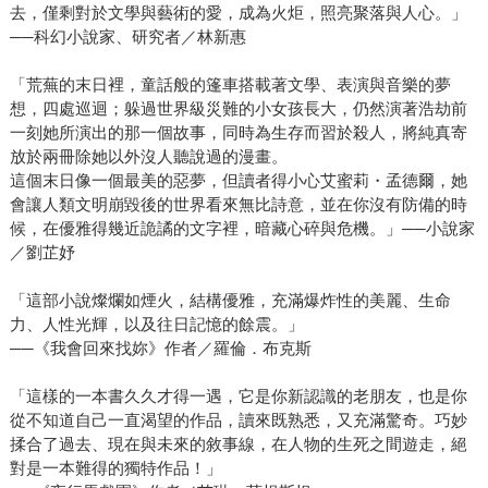
去，僅剩對於文學與藝術的愛，成為火炬，照亮聚落與人心。」
──科幻小說家、研究者／林新惠
「荒蕪的末日裡，童話般的篷車搭載著文學、表演與音樂的夢
想，四處巡迴；躲過世界級災難的小女孩長大，仍然演著浩劫前
一刻她所演出的那一個故事，同時為生存而習於殺人，將純真寄
放於兩冊除她以外沒人聽說過的漫畫。
這個末日像一個最美的惡夢，但讀者得小心艾蜜莉・孟德爾，她
會讓人類文明崩毀後的世界看來無比詩意，並在你沒有防備的時
候，在優雅得幾近詭譎的文字裡，暗藏心碎與危機。」──小說家
／劉芷妤
「這部小說燦爛如煙火，結構優雅，充滿爆炸性的美麗、生命
力、人性光輝，以及往日記憶的餘震。」
──《我會回來找妳》作者／羅倫．布克斯
「這樣的一本書久久才得一遇，它是你新認識的老朋友，也是你
從不知道自己一直渴望的作品，讀來既熟悉，又充滿驚奇。巧妙
揉合了過去、現在與未來的敘事線，在人物的生死之間遊走，絕
對是一本難得的獨特作品！」