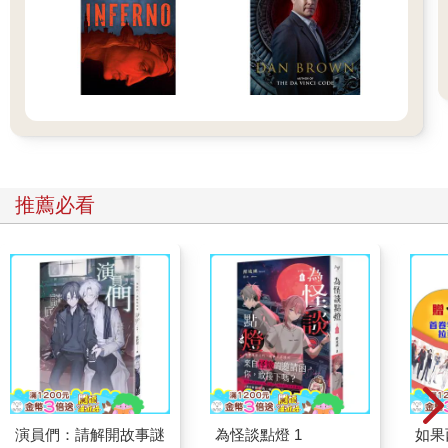
馬休息，克絲婷還不想歇腿，於是往前走了幾步，對著樹幹練習
射刀。她從距離五步開始射，接著是十步、二十步，聽見刀鋒吃
進樹幹的聲音相當滿意。樂團上路時，她鑽進第二輛篷車，亞莉
珊卓也在那裡休息、縫補戲服。
「我說啊，妳在特拉弗斯看到的電腦螢幕……」亞莉珊卓聊起之
前的話題。
「怎樣？」
他們不久前才離開特拉弗斯，那裡有個發明家在閣樓拼裝了一套
電力系統，規模很陽春，只是一輛固定式腳踏車，拚命踩了半天
推薦必看
才能供電給筆記型電腦。不過，那個發明家還有更遠大的目標，
他不只是想重建供電系統，還想找回網路。幾個年輕團員聽到他
說出「網路」這個概念，不禁有點興奮。他們想起曾經聽聞的wifi
傳說，還有根本無從想像的雲端技術。不知道網路是不是依舊存
在於某處，懸在身邊的空氣中，發出小如針尖的無形光芒？
「妳記憶中的網路就是那樣嗎？」
「其實我不太記得電腦螢幕長什麼樣子。」克絲婷坦白招認。第
二輛篷車總是顛簸得厲害，她坐得骨頭都要散開了。
「那麼美的東西，妳怎麼不記得了？」
「我那個時候才八歲。」
亞莉珊卓點頭，一臉不滿，顯然認為要是她八歲時看過發亮的電
演員們：請解開故事謎
為怪談點燈 1
如果