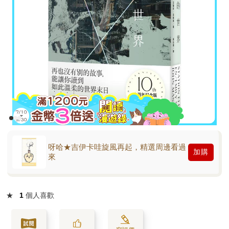
呀哈★吉伊卡哇旋風再起，精選周邊看過
加購
來
★
1
個人喜歡