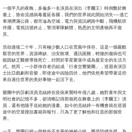
一個平凡的夜晚，多倫多一名演員在演出《李爾王》時倒斃於舞
臺上，致命流感病毒蔓延各國，我們的世界就此開始消失──逃亡
車潮擠滿公路，都市淪為空城，電力與資訊網路中斷，飛機航班
停擺，電視訊號終止，警消軍隊解體，熟悉的文明產物再不復
見。
浩劫過後二十年，只有極少數人口在荒蕪中倖存。這是一個嚴酷
艱苦的世界，資源稀缺、治安敗壞、通訊困難，輕微的傷病也可
能因缺乏醫療導致死亡，封閉於零星聚落中成為最安全的生活方
式。然而，一小群倖存者仍組成「行者交響樂團」，巡迴表演莎
士比亞戲劇和音樂，即使途中凶險四伏，他們依然希望帶著這些
來自過往世界的美好事物一起活下去。
樂團中的莎劇演員克絲婷在疫病來襲時年僅八歲，她對童年與文
明社會的記憶不多，卻清晰記得那個死在舞臺上的《李爾王》演
員，還有他隨手送給她的漫畫。如今的克絲婷一有機會就在巡迴
途中的空屋搜括書籍與報刊，只為了更了解他和往昔的那個世
界。
一天，樂團行經一個格外不友善的神祕小鎮，團員陸續失蹤，為