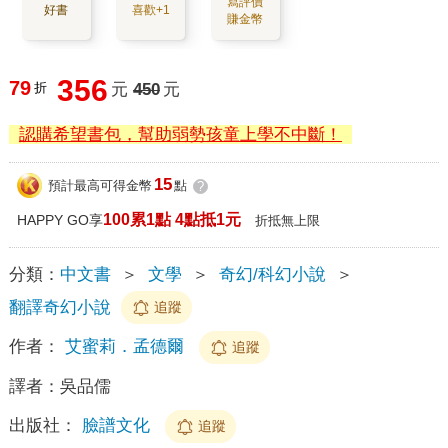
寫評價
好書
喜歡+1
賺金幣
356
79
折
元
450
元
認購希望書包，幫助弱勢孩童上學不中斷！
15
預計最高可得金幣
點
?
100累1點 4點抵1元
HAPPY GO享
折抵無上限
分類：
中文書
＞
文學
＞
奇幻/科幻小說
＞
翻譯奇幻小說
追蹤
作者：
艾蜜莉．孟德爾
追蹤
譯者：
吳品儒
出版社：
臉譜文化
追蹤