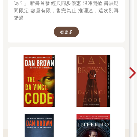
嗎？」 新書首發 經典同步優惠 限時開搶 書展期
都找到地方住下了，因為到了新元三年，汽油早已變質，又無法
間限定 數量有限，售完為止 推理迷，這次別再
靠雙腳永遠走下去。指揮和團員花了六個月走過一個又一個小鎮
錯過
（「小鎮」的定義變得模糊，有些鎮不過是住著四、五個家庭的
休息站），接著遇見了吉爾的莎士比亞劇團。團員是一起從芝加
哥逃出來的，在農場工作了幾年，又在路上走了三個月。後來兩
看更多
團人馬就合併了。
新元二十年，團員依然沒有落腳。他們沿著休侖湖、密西根湖岸
往返，最遠曾往西走到密西根州的特拉弗斯、往東北到北緯四十
九度安大略省的金卡丁，也沿著聖克萊爾河南行，走到馬林城的
漁村和阿爾戈納克，接著折返。這一帶多半都很寧靜，幾乎不會
遇見其他旅人，若有人跡，大多是出來採集物品、在小鎮之間載
運雜貨的販子。
行者交響樂團演奏古典樂、爵士樂，以交響樂編曲詮釋舊世界的
流行歌，也演出莎士比亞的戲。頭幾年，他們表演近代戲劇，但
意想不到的是，觀眾竟然沒那麼喜歡近代作品，反而偏好莎劇。
「大家想看世界上最好的戲。」迪亞特說。他這個人很難安於活
在當下。他大學玩過龐克樂團，很渴望再次聽見電吉他的聲音。
距離水城只剩不到兩小時路程。《李爾王》第四幕彩排到一半默
默解散，大家都累了，火辣的日頭曬得人好焦躁。他們停下來讓