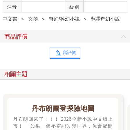
恩斯坦，尾巴的毛少了一半，因為上週被第一大提琴拿去做新琴
注音
級別
弓了。
「啊，傷心的景象！」八月說。
中文書
＞
文學
＞
奇幻/科幻小說
＞
翻譯奇幻小說
第三小號手嘀咕：「你知道什麼是『傷心的景象』嗎？就是在熱
浪中連聽三次《李爾王》排演。」
「你知道還有更傷心的景象嗎？連續四天，行走於遙遠的邊緣小
商品評價
鎮之間。」這位是十
五歲的亞莉珊卓，團裡年紀最小的演員，襁褓時期在路上被團員
撿了回來。
寫評價
「『傷心的景象』是什麼意思？」奧莉薇問，她才六歲，是低音
號和女演員林的孩子。她抱著泰迪熊和吉爾一起搭第二輛篷車。
「大約再兩個小時就會抵達水城聖底波拉，沒什麼好擔心的。」
相關主題
吉爾說。
那場流感有如中子彈在地球表面爆炸，隨之而來的震波使一切崩
解。起初那些難以形容的年頭，每個人都在路上行走，最後終於
明白怎麼走也找不回從前的生活，只好隨遇而安，找個地方落
丹布朗蘭登探險地圖
腳。人們出於安全考量，群聚在公路休息站、餐廳和汽車旅館相
依為命。在這面目已非的世界，行者交響樂團來回往返於聚落之
丹布朗回來了！！！ 2026全新小說中文版上
間。這是從新元五年開始的，那時指揮召集了她在軍樂隊的朋友
市！ 「如果一個祕密能改變世界，你會揭開
們，離開一直居住的空軍基地，往未知之地邁進。當時大多數人