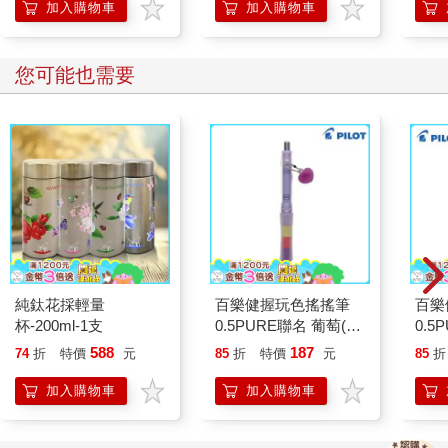
加入購物車
加入購物車
的資訊，但有些人就這樣看到流感爆發前最後一刻。八月喜歡在
安靜的時刻一本一本翻閱，還說他記得每一個節目，像是太空船
啦、擺著巨大沙發的情境喜劇、在紐約街頭搜索的警察、一臉嚴
您可能也需要
厲的法官。他也會尋找比《電視指南》更罕見的詩集，到了夜晚
或是跟著團員旅行時，就拿出來讀。
克絲婷找的則是八卦雜誌，因為她十六歲時，曾經從滿布灰塵的
茶几拿起雜誌翻閱，發現了自己的過去：
亞瑟．林德父子機場團圓
亞瑟邋遢前往洛杉磯機場迎接七歲兒子泰勒。泰勒的母親是模特
兒出身的演員伊莉莎白．柯敦。母子目前同住耶路撒冷。
照片中的亞瑟三天沒刮鬍子，衣服皺巴巴，戴著棒球帽，牽著小
男孩。亞瑟對鏡頭微笑，小男孩開心地抬頭看爸爸。距離喬治亞
純鈦花採輕量
百樂健握玩色搖搖筆
百樂
流感爆發還有一年。
杯-200ml-1支
0.5PURE聯名 葡萄(限
0.5
「我認識這個人！我給你看的漫畫就是他送我的。」克絲婷激動
量)
萄(限
588
187
74
折
特價
元
85
折
特價
元
85
折
地告訴八月。八月點點頭，說要再看一次那些漫畫。
世界崩毀前的生活，有許多許多事情，克絲婷已經想不起了。像
加入購物車
加入購物車
是家中地址、母親的臉、八月一直講個不停的電視節目，但她卻
記得亞瑟．林德。自從那次在八卦雜誌看到他，後來入手的每一