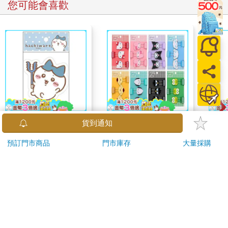
本雜誌她都仔細翻閱，就為了找他的消息。她收集剪報，放進夾
您可能會喜歡
鏈袋，收在背包裡。剪報中有張照片是亞瑟一人待在海邊，看起
來悶悶不樂，外型走樣，還有一張是他與第一任妻子米蘭達。另
一張是跟第二任妻子伊莉莎白，她看起來是個營養不良的金髮女
子，對著鏡頭笑也不笑。還有一張他兒子的照片，和克絲婷差不
多年紀，接著是第三任妻子的照片，看起來和第二任極為相似。
「妳簡直是考古學家。」克絲婷拿剪報給小夏看，結果她這麼
說。小夏從小立志成為考古學家，她在樂團擔任第二大提琴，和
克絲婷感情很好。
那些剪報所呈現的，都不是克絲婷記憶中的亞瑟。但她又記得什
麼呢？亞瑟只是她腦海中一晃而過的印象，人很好，一頭灰髮，
吉伊卡哇 造型貼紙-藍
【日本 Sanrio 三麗
吉伊卡哇 
貨到通知
曾經塞了兩本漫畫給她。「這個送給妳。」她相當確定亞瑟是這
鷗】 造型長尾夾3入組
圈-
麼說的。她還記得後來的一件事，那是她對於往日世界最清晰的
預訂門市商品
門市庫存
大量採購
(8款可選) 凱蒂貓 Hello
67
399
96
折
特價
元
69
折
特價
元
95
折
回憶：舞台上，有個穿西裝的男人跟她說話，亞瑟躺在地上，急
Kitty 庫洛米 布丁狗 酷
救人員傾身向前，周圍充滿了人聲與哭泣。人們聚在一起，明明
企鵝
加入購物車
加入購物車
在室內，雪卻下個不停，熾熱的燈光灑在身上。
訂購/退換貨須知