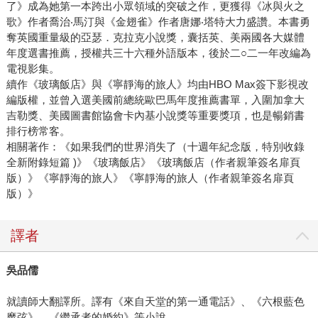
了》成為她第一本跨出小眾領域的突破之作，更獲得《冰與火之
歌》作者喬治‧馬汀與《金翅雀》作者唐娜‧塔特大力盛讚。本書勇
奪英國重量級的亞瑟．克拉克小說獎，囊括英、美兩國各大媒體
年度選書推薦，授權共三十六種外語版本，後於二○二一年改編為
電視影集。
續作《玻璃飯店》與《寧靜海的旅人》均由HBO Max簽下影視改
編版權，並曾入選美國前總統歐巴馬年度推薦書單，入圍加拿大
吉勒獎、美國圖書館協會卡內基小說獎等重要獎項，也是暢銷書
排行榜常客。
相關著作：《如果我們的世界消失了（十週年紀念版，特別收錄
全新附錄短篇 )》《玻璃飯店》《玻璃飯店（作者親筆簽名扉頁
版）》《寧靜海的旅人》《寧靜海的旅人（作者親筆簽名扉頁
版）》
譯者
吳品儒
就讀師大翻譯所。譯有《來自天堂的第一通電話》、《六根藍色
魔弦》、《繼承者的婚約》等小說。