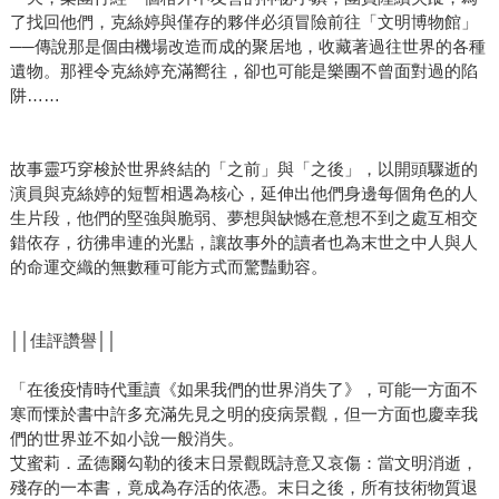
了找回他們，克絲婷與僅存的夥伴必須冒險前往「文明博物館」
──傳說那是個由機場改造而成的聚居地，收藏著過往世界的各種
遺物。那裡令克絲婷充滿嚮往，卻也可能是樂團不曾面對過的陷
阱……
故事靈巧穿梭於世界終結的「之前」與「之後」，以開頭驟逝的
演員與克絲婷的短暫相遇為核心，延伸出他們身邊每個角色的人
生片段，他們的堅強與脆弱、夢想與缺憾在意想不到之處互相交
錯依存，彷彿串連的光點，讓故事外的讀者也為末世之中人與人
的命運交織的無數種可能方式而驚豔動容。
││佳評讚譽││
「在後疫情時代重讀《如果我們的世界消失了》，可能一方面不
寒而慄於書中許多充滿先見之明的疫病景觀，但一方面也慶幸我
們的世界並不如小說一般消失。
艾蜜莉．孟德爾勾勒的後末日景觀既詩意又哀傷：當文明消逝，
殘存的一本書，竟成為存活的依憑。末日之後，所有技術物質退