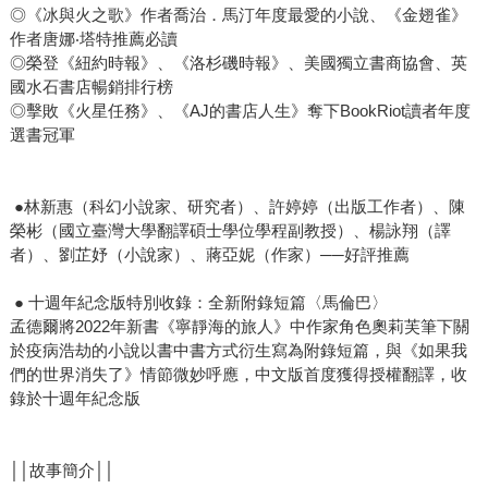
◎《冰與火之歌》作者喬治．馬汀年度最愛的小說、《金翅雀》
作者唐娜‧塔特推薦必讀
◎榮登《紐約時報》、《洛杉磯時報》、美國獨立書商協會、英
國水石書店暢銷排行榜
◎擊敗《火星任務》、《AJ的書店人生》奪下BookRiot讀者年度
選書冠軍
●林新惠（科幻小說家、研究者）、許婷婷（出版工作者）、陳
榮彬（國立臺灣大學翻譯碩士學位學程副教授）、楊詠翔（譯
者）、劉芷妤（小說家）、蔣亞妮（作家）──好評推薦
● 十週年紀念版特別收錄：全新附錄短篇〈馬倫巴〉
孟德爾將2022年新書《寧靜海的旅人》中作家角色奧莉芙筆下關
於疫病浩劫的小說以書中書方式衍生寫為附錄短篇，與《如果我
們的世界消失了》情節微妙呼應，中文版首度獲得授權翻譯，收
錄於十週年紀念版
││故事簡介││