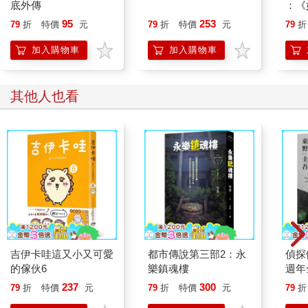
腦螢幕，鐵定不會忘記。
底外傳
：《
在特拉弗斯的時候，克絲婷直盯著筆電螢幕上的「此網頁不存
喵》
95
253
79
折
特價
元
79
折
特價
元
79
折
在」。她不認為那個發明家能夠找到網路，但是電力令她著迷。
【首
她想像茶几上的粉紅色燈罩、胖胖的半月型夜燈、餐桌上方的水
加入購物車
加入購物車
晶燈、打滿燈的舞台。發明家死命地踩踏板，好讓螢幕不要熄
滅，同時一邊解釋衛星的運作方式。當時亞莉珊卓聽得好入神，
螢幕是如此神奇，卻完全沒人記得。八月則是盯著那螢幕，悵然
其他人也看
若失。
克絲婷和八月的嗜好是闖空屋，指揮也默許，因為他們不時會找
到有用的東西。每次闖空屋，八月總是用渴望的眼神看著電視。
他小時候安靜又害羞，很迷古典樂，對運動完全沒興趣，與人相
處更是沒轍。也就是說每天放學，八月的兄弟都在屋外打棒球、
交新朋友，只有他獨自長時間待在家裡。而所謂的家，不過是時
常調動的美軍基地宿舍。電視節目的好處在於走到哪裡都能收
看，無論爸媽調到馬里蘭、加州或德州，節目都不會變。流感爆
發前，他成天有大半的時間都在看電視、拉小提琴，或者邊看邊
吉伊卡哇這又小又可愛
都市傳說第三部2：永
偵探
拉。克絲婷能想像八月小時候的樣子：九歲、十歲、十一歲，蒼
的傢伙6
樂鎮魂樓
週年
白又瘦巴巴的他，在一抹電視藍光前拉著孩童尺寸的琴，深色瀏
237
300
海蓋住眼睛，一臉嚴肅，有時根本面無表情。如今他們每次闖空
79
折
特價
元
79
折
特價
元
79
折
屋，八月都會尋找各期的《電視指南》雜誌，內容幾乎都是過時