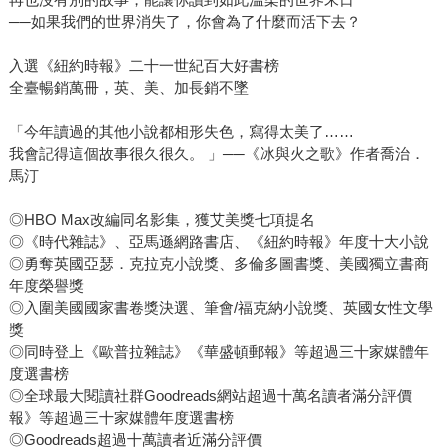
──如果我們的世界消失了，你會為了什麼而活下去？
入選《紐約時報》二十一世紀百大好書榜
全臺暢銷萬冊，英、美、加長銷不墜
「今年讀過的其他小說都相形失色，寫得太美了……
我會記得這個故事很久很久。 」──《冰與火之歌》作者喬治．
馬汀
◎HBO Max改編同名影集，獲艾美獎七項提名
◎《時代雜誌》、亞馬遜網路書店、《紐約時報》年度十大小說
◎勇奪英國亞瑟．克拉克小說獎、多倫多圖書獎、美國獨立書商
年度榮譽獎
◎入圍美國國家書卷獎決選、筆會/福克納小說獎、英國女性文學
獎
◎同時登上《歐普拉雜誌》《華盛頓郵報》等超過三十家媒體年
度選書榜
◎全球最大閱讀社群Goodreads網站超過十萬名讀者滿分評價
報》等超過三十家媒體年度選書榜
◎Goodreads超過十萬讀者近滿分評價