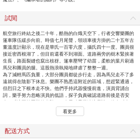
試閱
航空旅行終結之後二十年，酷熱的白熾天空下，行者交響樂團的
篷車隊伍緩步向前。時值七月尾聲，領頭車後方掛的二十五年古
董溫度計顯示，現在是華氏一百零六度，攝氏四十一度。團員很
接近密西根湖了，但目前還看不到湖面。道路兩旁的樹木緊挨著
生長，路面裂縫也竄出枝枒。篷車壓彎了幼苗，柔軟的葉片刷過
馬兒和團員的腿。這股熱浪執拗地肆虐了整整一週。
為了減輕馬匹負重，大部分團員都徒步行走，因為馬兒走不了多
遠就得在陰影下休息。樂團不熟悉這附近的區域，想趕緊通過，
但烈日之下根本走不快。他們手持武器慢慢前進，演員背誦台
詞，樂手努力忽略演員的低語，探子負責確認道路前後是否安
全。「這不算困難的考驗。」今天稍早導演這麼說。他名叫吉
爾，七十二歲，乘坐第二輛篷車，雙腿已不比從前勇健。「如果
看更多
你在這可疑的地帶都能背誦台詞，上了台一定也沒問題。」
「李爾王進場。」克絲婷說。二十年前（那時的事，她大部分都
忘了），她在多倫多劇院匆促下檔的《李爾王》登台演出沒有台
配送方式
詞的小角色。如今，她身穿廢輪胎製成的涼鞋，腰帶插著三把