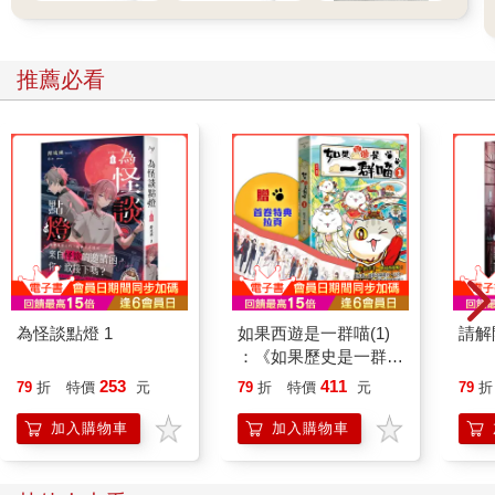
推薦必看
為怪談點燈 1
如果西遊是一群喵(1)
請解
：《如果歷史是一群
喵》作者最新力作，附
253
411
79
折
特價
元
79
折
特價
元
79
折
【首卷特典】拉頁
加入購物車
加入購物車