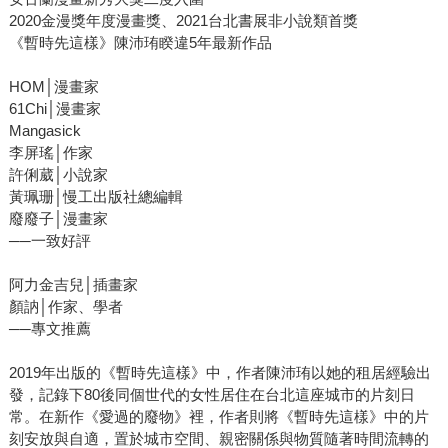
2020金漫獎年度漫畫獎、2021台北書展非小說類首獎
《暫時先這樣》陳沛珛睽違5年最新作品
HOM│漫畫家
61Chi│漫畫家
Mangasick
李屏瑤│作家
許俐葳│小說家
黃珮珊│慢工出版社總編輯
廢廢子│漫畫家
──一致好評
阿力金吉兒│插畫家
顏訥│作家、學者
──專文推薦
2019年出版的《暫時先這樣》中，作者陳沛珛以她的租居經驗出
發，記錄下80後同個世代的女性居住在台北這座城市的片刻日
常。在新作《愛過的廢物》裡，作者則將《暫時先這樣》中的片
刻安放與自適，置於城市空間、親密關係與物質隨著時間流轉的