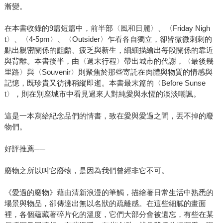
漸變。
在本書收錄的9篇短篇中，前半部〈風和日麗〉、〈Friday Nigh
t〉、〈4-5pm〉、〈Outsider〉乍看各自獨立，卻皆微微刺刺的
點出親密關係的齟齬、疲乏與新生，細細描繪出每段關係的靠近
與背離。本書後半，由〈週末行程〉帶出城市的代謝，〈最後幾
里路〉與〈Souvenir〉則聚焦於那些寄託在肉體與物質的情感與
記憶，既珍貴又彷彿稍縱即逝。本書最末篇的〈Before Sunse
t〉，則在別座城市中看見過來人對純愛與永恆的淡淡嘲諷。
這是一本寫給紀念品們的情書，致在愛與愛過之間，丟不掉的廢
物們。
好評推薦──
廢物之所以叫它廢物，是因為我們曾經非它不可。
《愛過的廢物》藉由清新浪漫的筆觸，描繪著日常生活中熟悉的
場景與物品，卻傳達出無以名狀的疏離感。在這些細膩的畫面
裡，各個蘊藏著碎片化的溫度，它們大部分會被遺忘，有些在某