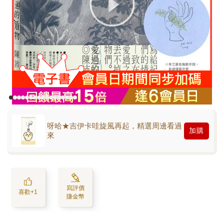
呀哈★吉伊卡哇旋風再起，精選周邊看過
加購
來
寫評價
喜歡+1
賺金幣