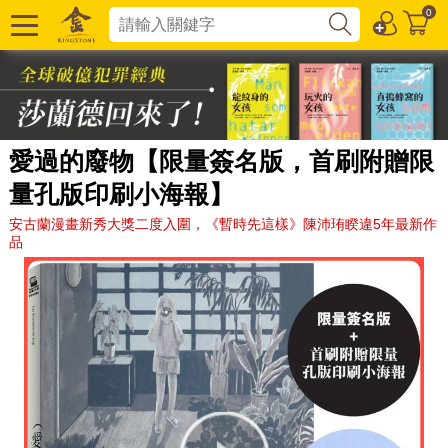
0
愛過的廢物【限量簽名版，首刷附贈限
量孔版印刷小海報】
安古蘭漫畫新秀大獎二度入圍，《暫時先這樣》陳沛珛睽違5年最新作
品