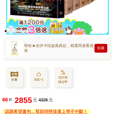
呀哈★吉伊卡哇旋風再起，精選周邊看過
加購
來
寫評價
好書
喜歡+1
賺金幣
2855
66
折
元
4326
元
認購希望書包，幫助弱勢孩童上學不中斷！