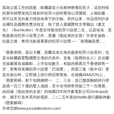
因為父親工作的因素，歐爾森從小在精神療養院長大，這段特殊
的童年經歷使他日後創作犯罪小說時重視心理層面、人物刻畫，
而不以常見的暴力情節為筆下的主軸。寫作以來，作品得到許多
全國性及國際性獎項肯定，除了曾入選國際性文學雜誌《書文
化》（Buchkultur）年度全球最佳犯罪小說第二名，以及哈洛．莫
根森最佳犯罪小說獎之外，更繼《龍紋身的女孩》作者史迪格．
拉森之後，奪得北歐最重要的犯罪小說獎──「玻璃鑰匙獎」。
「懸案密碼」是以卡爾．莫爾克為主角的最新犯罪小說系列，也
是令歐爾森驚豔國際文壇的代表作。首集《籠裡的女人》在法蘭
克福書展造成轟動，上市短短數天，初版的兩萬五千冊便銷售一
空，更奪得美國犯罪小說獎「巴瑞獎」。而第三集《瓶中信》更
是在推出時，立即躍上排行榜冠軍寶座。在德國AMAZON上，
「懸案密碼」創下包辦總榜一、二、三名，並已盤踞暢銷排行榜
超過一百三十週的驚人成績，至今全球銷售突破三千一百萬冊。
由拍攝《龍紋身的女孩》的德國ZDF與丹麥電影公司Zentropa合
作，攜手打造本系列的電影。二○二五年更由Netflix發行轟動神劇
《懸案解碼》。
作者官網www.jussiadlerolsen.com/