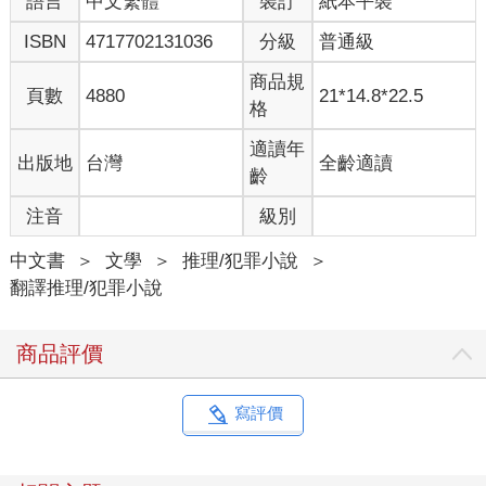
語言
中文繁體
裝訂
紙本平裝
她點頭深深吐氣，如今梅瑞特才察覺到自己有多冷，原來長
時間沒有進食消耗了體內的脂肪後是這種感覺，還有她是多麼脆
ISBN
4717702131036
分級
普通級
弱。
商品規
頁數
4880
21*14.8*22.5
「回答我！」
格
「是、是，我聽到了，你是誰？」她看向眼前的黑暗。
適讀年
出版地
台灣
全齡適讀
齡
「聽到喀嚓聲後立刻走到對面的閘門，不要嘗試爬出來，這
注音
級別
行不通。第二個桶子會緊接在第一個桶子後出現，其中有一個是
馬桶，讓妳用來解決生理之需，另一個則裝著水和一些食物。我
中文書
＞
文學
＞
推理/犯罪小說
＞
們每天會打開閘門把舊桶子換成新桶子，妳聽清楚了嗎？」
翻譯推理/犯罪小說
「這一切有何目的？」她聽到自己聲音在空間裡產生回音。
「為什麼綁架我？你們想要錢？」
商品評價
「現在第一個桶子要出來了。」
寫評價
角落傳來某種裝置啟動的聲音，還有風灌進室內的嘶嘶聲。
她走到閘門前，發現那扇拱門的底部開啟，送出跟字紙簍差不多
大小的堅固容器。她把容器拉向自己，一放到地板上閘門立刻關