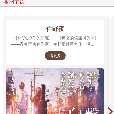
相關主題
閉，十秒鐘之後再度打開，這次送出另一個略高一些的桶子，應
該就是女人口中的馬桶。
她心臟劇烈跳動。從桶子被推出來的速度判斷，肯定有人待
在閘門的另一頭，原來與她距離這麼近的地方還有另外一個人。
住野夜
「請告訴我，我現在身在何處？」梅瑞特跪著爬到她認為是
《我想吃掉你的胰臟》、《青澀的傷痛與脆弱》
擴音器所在的地方。「我來到這裡有多久了？」她又提高了一些
——青春群像劇作家．住野夜最新力作！滿是錯
音量。「你們有什麼企圖？」
誤的「告白大作戰」，屬於幼稚大人們的青春
看更多
「重啟」小說！我想要，讓死黨向我告白。然
「裝食物的容器裡放著捲筒衛生紙，一週之後妳會拿到一捲
後，讓死黨為我失戀。
新的，若想洗澡就拿方形桶裡的水，方形桶放在馬桶裡，使用馬
桶前記得先把方形桶拿出來，這個空間沒有排水溝，所以你在清
洗時要特別小心。」
梅瑞特繃緊脖子的肌肉，淚水隨著高漲的憤怒情緒而潰堤，
唇瓣不停顫動。「我必須在黑暗中……一直坐下去？」她啜泣著
說：「能不能把燈打開？只要一會兒就好，拜託！」
她聽到一聲喀嚓聲，一縷微風掠過身體，然後閘門再度關