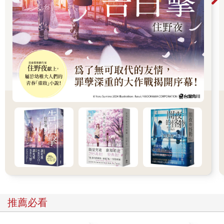
上。 在接下來數不清的日與夜裡，除了每週固定的通風機聲
音，和每日閘門啟動發出的喀嚓聲和風聲外，就沒再出現過其他
聲響。
有時她覺得時間似乎永無止境，而她能做的只是在用餐後躺
下來等待兩個桶子再度推出來。對她來說，食物是相當具體的微
弱希望，儘管桶子裡都是些食之無味的菜色，例如：馬鈴薯、煮
爛的蔬菜和一些肉。每天的菜色都一樣，似乎某處有個鍋不斷烹
煮這道永遠盛不完的雜燴，就在外面光明的世界，就在這道難以
穿越的牆的另一邊。
她認為到了某個時間點自己就會習慣黑暗，而房間的細節也
會越來越清晰。然而事實卻不是如此。眼前的黑暗是絕對的黑，
黑到她好似失明，唯有思想能為她的存在帶來一絲光亮，但這並
不容易。
她一直擔心自己會發瘋，很怕某天醒來自己突然失去控制，
於是她開始幻想外面的世界、光、生命的影像，藉以躲到腦海中
推薦必看
最偏僻的角落，那個人類日常活動中大多影像被發送到的角落。
過往的記憶一點一滴湧現，曾經短暫握過的手、撫慰人心的話
語，當然還有對孤獨、渴望、失去和努力不懈的記憶。