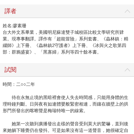
譯者
姓名:廖素珊
台大外文系畢業，美國明尼蘇達雙子城校區比較文學研究所肄
業。現專事翻譯。譯作有「超能冒險」系列套書、《蟲林鎮：精
綴師》上下冊、《蟲林鎮2守護者》上下冊、《冰與火之歌第四
部：群鴉盛宴》、「黑寡婦」系列等四十餘本書。
試閱
時間：二○○二年
待在永無止境的黑暗裡會使人失去時間感，只能用身體的生
理時鐘判斷。日與夜有如連體嬰般緊密相連，而鑲在牆壁上的拱
形門所發出的喀嚓聲是梅瑞特唯一的線索。
她第一次聽到廣播發出走樣的聲音受到莫大的驚嚇，直到後
來她躺下睡覺仍在發抖。可是如果沒有這一道聲音，她很確定自