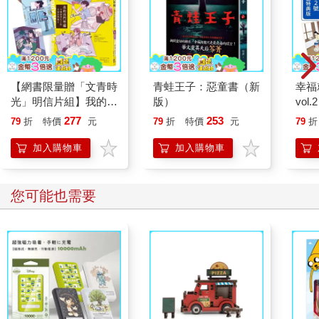
下，淚水不自覺的流淌。視網膜因被光線轟炸所產生的疼痛一波
波傳往大腦，而她只能任憑自己屈膝跪倒。
接下來的幾個鐘頭，她慢慢挪開阻擋在眼前的手，嘗試稍微
睜開眼睛，但光線依然相當刺眼。她害怕自己太快把眼睛睜開，
【網書限量贈「文青時
青蛙王子：惡童書（新
幸福
就得面對視力受損或甚至已經失明的事實。女子的聲音讓她受到
光」明信片組】我的出
版）
vol
再一次的驚嚇，身體對聲音的反應有如測量儀器上的指針，字字
門準備Get Ready With
號 
都讓她全身顫抖不已，所說的話更令她膽戰心驚。
277
253
79
折
特價
元
79
折
特價
元
79
折
Me：6個愛書女子的幸
版）
福晨間儀式
加入購物車
加入購物車
「生日快樂，梅瑞特。恭喜妳三十二歲了，今天是七月六
號，妳待在這裡已經一百二十六天。給妳的生日賀禮是從現在起
一整年都開著燈，除非妳能回答一個問題—為什麼我們把妳關在
您可能也需要
這座地牢裡？」
「天啊，不！妳不能這樣對待我。」她呻吟道：「為什麼妳
要對我做出這一切？」她站起來，依舊用手檔著眼睛。「如果妳
想殺了我，那麼現在就動手吧！」她喊道。
女人的聲音相當冷淡，比第一次出現時還要低沉。「安靜，
梅瑞特。我們不想殺妳，反而要給妳一個機會阻止情況變得更