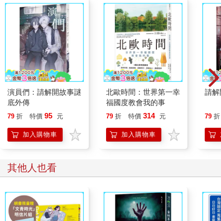
梅瑞特開始規律的生活：睡覺、吃飯、冥想和原地跑步，逐
漸形成一個固定的循環週期。她用力跑步，直到耳朵受不了鞋子
在地板發出的劈啪聲，或自己累到昏倒為止。
每隔五天，她會收到乾淨的內衣，並把用髒的丟進馬桶裡，
可是一想到陌生人碰觸她的衣物便令她作噁。由於身上其他衣服
沒得更換，所以不論是蹲在桶子上如廁，或是躺在地上睡覺時都
演員們：請解開故事謎
北歐時間：世界第一幸
請解
得特別小心，在換內衣褲時，也會小心翼翼的撫平上面的皺摺，
底外傳
福國度教會我的事
並以水清洗衣服弄髒的部位。她慶幸自己被綁架的那天身上穿著
95
314
79
折
特價
元
79
折
特價
元
79
折
全套的衣物—羽絨外套、圍巾、襯衫、汗衫、褲子和厚襪子，然
而隨著時間的流逝，鬆垮的褲子勉強才能掛在臀上，鞋底也日漸
加入購物車
加入購物車
變薄，某天可能得要赤腳跑步。她對著黑暗大吼：「拜託，可以
讓這裡變得暖和一點嗎？」但天花板上的廣播設備已好久未發出
聲音了。
其他人也看
※
房間的日光燈在第一百一十九次更換桶子時突然大亮，白熾
的光芒火辣辣的照向她，她反射性的緊閉雙眼，腳步踉蹌了一