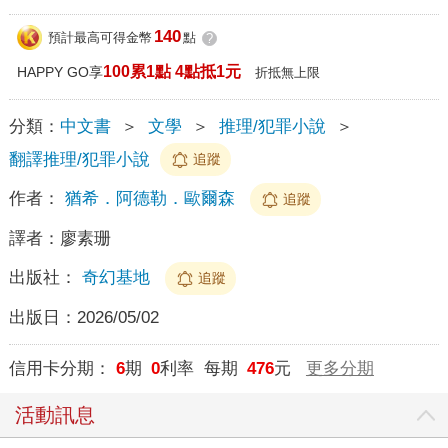
140
預計最高可得金幣
點
?
100累1點 4點抵1元
HAPPY GO享
折抵無上限
分類：
中文書
＞
文學
＞
推理/犯罪小說
＞
翻譯推理/犯罪小說
追蹤
作者：
猶希．阿德勒．歐爾森
追蹤
譯者：
廖素珊
出版社：
奇幻基地
追蹤
出版日：
2026/05/02
信用卡分期：
6
期
0
利率 每期
476
元
更多分期
活動訊息