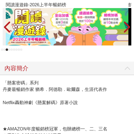
閱讀漫遊錄-2026上半年暢銷榜
飢
內容簡介
「懸案密碼」系列
丹麥最暢銷作家 猶希．阿德勒．歐爾森，生涯代表作
Netflix轟動神劇《懸案解碼》原著小說
★AMAZON年度暢銷榜冠軍，包辦總榜一、二、三名