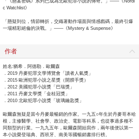
「《懸案密碼》系列已成為北歐犯罪小說的傳奇。」——《Nordi
c Watchlist》
「懸疑到位，情節轉折，交織著動作場面與情感戲碼，最終引爆
一場精彩絕倫的決戰。」——《Mystery & Suspense》
作者
姓名:猶希．阿德勒．歐爾森
．2019 丹麥犯罪文學博覽會「讀者人氣獎」
．2015 歐洲犯罪小說之星獎（開膛手獎）
．2012 美國犯罪小說獎「巴瑞獎」
．2011 丹麥文學獎「金桂冠獎」
．2010 北歐犯罪小說獎「玻璃鑰匙獎」
歐爾森無疑是當今丹麥最暢銷的作家。一九五○年生於丹麥哥本哈
根，主修醫學、社會學、政治史、電影等科系，也從事過多種不
同類型的行業。一九九五年，歐爾森開始寫作，兩年後便以第一
本小說榮登瑞典、西班牙、南美等國暢銷書排行榜。