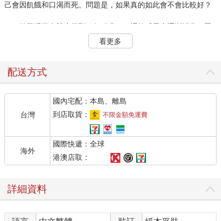
己會因飢餓和口渴而死。問題是，如果真的如此會不會比較好？
她發現當身體疲憊到一個程度，口渴的感覺會逐漸消失，同
時也意識自己內心的不安恐懼被悲傷所取代，但就連悲傷最後也
看更多
不得不向死亡妥協。
她安靜的躺著，等待身體自行放棄。然而當廣播響起刺耳的
配送方式
聲音，表示她不是獨自一人待在那個空間裡，也意謂著她得屈服
於他人的意願之下。
國內宅配：本島、離島
「梅瑞特。」一道女性的聲音沒有任何預兆開始說話：「妳
到店取貨：
台灣
不限金額免運費
現在會拿到一個塑膠桶。對面角落的閘門會在喀嚓聲後打開，我
們看到妳發現它了。」
國際快遞：全球
海外
她預期他們會打開燈緊閉著雙眼，擔心突如其來的光線會對
港澳店取：
身體造成觸電般的反應，甚至對神經末稍造成衝擊，然而燈光並
未點亮。
詳細資料
「妳聽見了嗎？」聲音又說。