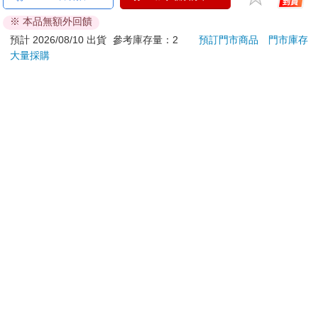
之空女學院學園偶像俱
恆溫關節按摩 (膝蓋/
FAN
※ 本品無額外回饋
樂部 Bloom Garden
肩/手肘通用) 無線充電
成為
350
690
「我們將提高妳這房間兩大氣壓力，一年後再看看妳是否變
特價
元
特價
元
79
折
1290
Party單人套票
加熱護膝 智能震動護
段！
預計 2026/08/10 出貨
參考庫存量：2
預訂門市商品
門市庫存
得精明？我們不清楚人體器官可以承受多大的壓力，就讓我們一
膝熱敷 【單入組】
大量採購
加入購物車
加入購物車
起找出答案。」
「親愛的上帝。」當梅瑞特的耳膜感覺到壓力增加時喃喃自
訂購/退換貨須知
語：「不要讓這一切成真，拜託，不要讓它成真。」
加入金石堂 LINE 官方帳號『完成綁定』，隨時掌握出貨動
態：
提醒您！！
金石堂及銀行均不會請您操作ATM! 如接獲電話要求您前往
ATM提款機，請不要聽從指示，以免受騙上當！
退換貨須知：