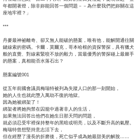
年都開著燈，除非妳能回答一個問題－－為什麼我們把妳關在這
座地牢裡？」
***
丹麥最神祕離奇、卻又無人能破的懸案，唯有他，能解開通往關
鍵線索的密碼。卡爾．莫爾克，哥本哈根的資探警探，具有獵犬
般的直覺、對線索緊咬不放的毅力，當最優秀的警探碰上最棘手
的懸案，真相能否水落石出？
懸案編號001
從五年前國會議員梅瑞特被列為失蹤人口的那一刻開始，
她的人生也就此墮入萬劫不復的地獄。
因為她被綁架了！
綁架者將她拘禁在囚籠中過著非人的生活，
如果無法回答出他們在她生日那天問的問題，
就必須忍受牢裡保持整年的黑暗或明亮，以及不斷升高的氣壓。
梅瑞特曾想堅持意志活下去，
但在經歷了漫長的折磨後，死亡似乎成為她最甜美的解脫……