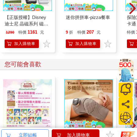
糟。妳只要回答關於妳自己的問題—為什麼我們會把妳像動物一
樣關在籠子？妳必須獨自找出答案，梅瑞特。」
【正版授權】Disney
迷你拼拼車-pizza餐車
探險
她把頭往後仰，這是怎樣的夢魘？就算她還有說話的力氣，
迪士尼 晶磁系列 磁吸
卡通
保持沉默仍是比較好的選擇。於是她走到角落坐著，讓那個女人
無線充支架行動電源
1161
207
特價
元
9
折
特價
元
特價
1290
把她想說的話說完。
10000mAh
加入購物車
加入購物車
「妳得回答問題，梅瑞特，否則一旦情況變得更糟，那就是
妳自己造成的。」
您可能會喜歡
「我不知道妳想聽到什麼樣答案，跟政策有關？還是跟錢有
關？我真的不曉得，上帝，請告訴我！」
帶著些微咳嗽的聲音變得更冷淡了。「妳沒有通過測試，梅
瑞特。現在準備接受懲罰吧！這項懲罰不嚴重，妳承受得起。」
「老天，我不敢相信這一切。」梅瑞特啜泣著跪下。
她聽見閘門從熟悉的嘶嘶聲變成微弱的鳴笛聲，並且立刻感
覺到外頭湧進一股微熱的空氣，帶有穀物、土壤和綠草的味道，
劇場版 Love Live！蓮
【Timo】多功能震動
小書
立即結帳
加入購物車
難道這就是懲罰？