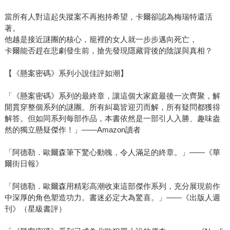
當所有人對這起失蹤案不再抱持希望，卡爾卻認為梅瑞特還活
著。
他越是接近謎團的核心，籠裡的女人就一步步邁向死亡，
卡爾能否趕在悲劇發生前，搶先發現隱藏背後的陰謀與真相？
【《懸案密碼》系列小說佳評如潮】
「《懸案密碼》系列的最終章，讓這個大家庭最後一次齊聚，解
開貫穿整個系列的謎團。所有糾葛皆迎刃而解，所有疑問都獲得
解答。但如同系列每部作品，本書依然是一部引人入勝、趣味盎
然的獨立懸疑傑作！」——Amazon讀者
「阿德勒．歐爾森筆下驚心動魄，令人滿足的終章。」——《華
爾街日報》
「阿德勒．歐爾森用精彩高潮收束這部傑作系列，充分展現前作
中深厚的角色塑造功力。書迷必定大為驚喜。」——《出版人週
刊》（星級書評）