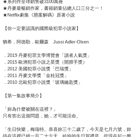
★系列作全球銷售破3100萬冊
★丹麥最暢銷作家，書籍銷量佔總人口三分之一！
★Netflix劇集《懸案解碼》原著小說
【你一定要認識的國際級犯罪小說家】
猶希．阿德勒．歐爾森 Jussi Adler-Olsen
．2019 丹麥犯罪文學博覽會「讀者人氣獎」
．2015 歐洲犯罪小說之星獎（開膛手獎）
．2012 美國犯罪小說獎「巴瑞獎」
．2011 丹麥文學獎「金桂冠獎」
．2010 北歐犯罪小說獎「玻璃鑰匙獎」
【第一集故事簡介】
「妳為什麼被關在這裡？」
只有答出這個問題，她，才可能活命。
「生日快樂，梅瑞特。恭喜妳三十二歲了，今天是七月六號，妳
待在這裡已經一百二十六天。給妳的生日賀禮是，從現在起一整