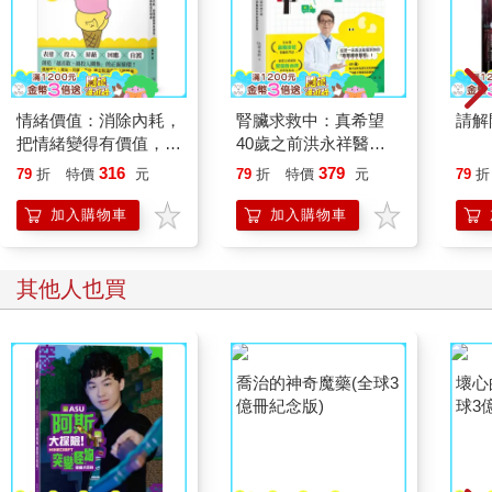
情緒價值：消除內耗，
腎臟求救中：真希望
請解
把情緒變得有價值，跟
40歲之前洪永祥醫師
誰都能自在相處
就告訴我這些事
316
379
79
折
特價
元
79
折
特價
元
79
折
加入購物車
加入購物車
其他人也買