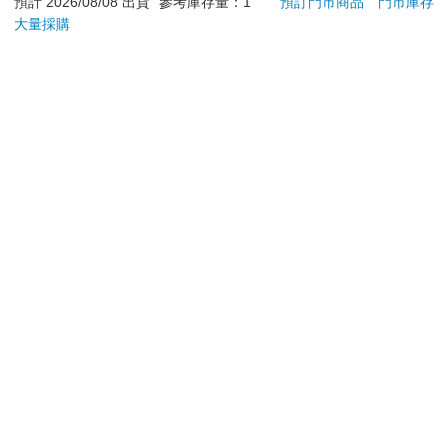
加入購物車
加入購物車
預計 2026/08/08 出貨
參考庫存量：1
預訂門市商品
門市庫存
大量採購
訂購/退換貨須知
加入金石堂 LINE 官方帳號『完成綁定』，隨時掌握出貨動
態：
提醒您！！
金石堂及銀行均不會請您操作ATM! 如接獲電話要求您前往
ATM提款機，請不要聽從指示，以免受騙上當！
退換貨須知：
**提醒您，鑑賞期不等於試用期，退回商品須為全新狀態**
依據「消費者保護法」第19條及行政院消費者保護處公告之
「通訊交易解除權合理例外情事適用準則」，以下商品購買