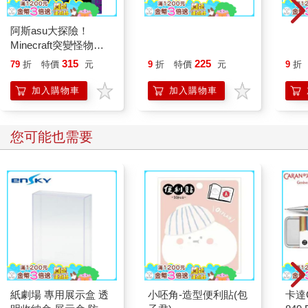
阿斯asu大探險！
喬治的神奇魔藥(全球3
壞心
Minecraft突變怪物圖
億冊紀念版)
球3
鑑大百科
315
225
79
折
特價
元
9
折
特價
元
9
折
加入購物車
加入購物車
您可能也需要
紙劇場 專用展示盒 透
小呸角-造型便利貼(包
卡達C