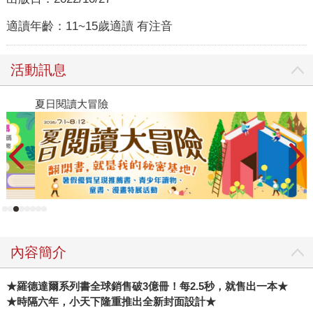
適讀年齡：
11~15歲適讀 有注音
活動訊息
夏日閱讀大冒險
飢
內容簡介
★羅德達爾系列書全球銷售破3億冊！每2.5秒，就售出一本★
★時隔六年，小天下隆重推出全新封面設計★