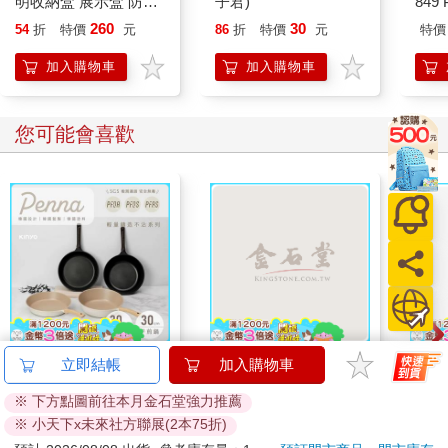
明收納盒 展示盒 防塵
子君)
849 
盒 PAPER SHADOW
筆 E
260
30
54
折
特價
元
86
折
特價
元
特價
ART mini
加入購物車
加入購物車
您可能會喜歡
【KINYO】Penna系
幸運雜誌8月2026第
連同
立即結帳
加入購物車
列-輕量高效導熱不沾
195期
（全
※ 下方點圖前往本月金石堂強力推薦
平煎鍋30cm
999
171
56
折
特價
元
特價
元
特價
180
※ 小天下x未來社方聯展(2本75折)