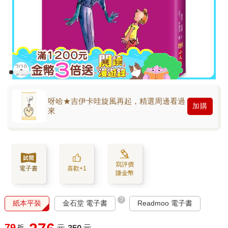
呀哈★吉伊卡哇旋風再起，精選周邊看過
加購
來
寫評價
電子書
喜歡+1
賺金幣
?
紙本平裝
金石堂 電子書
Readmoo 電子書
79
折