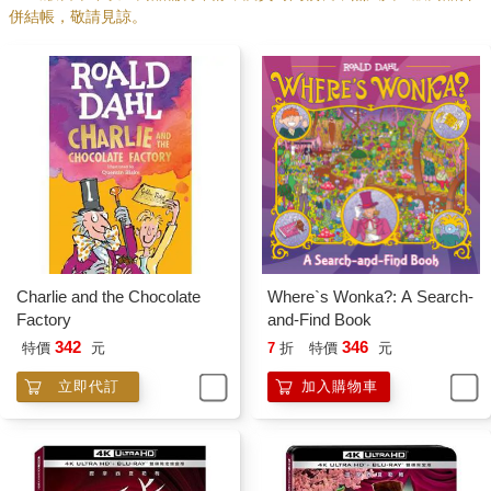
併結帳，敬請見諒。
Charlie and the Chocolate
Where`s Wonka?: A Search-
Factory
and-Find Book
342
346
特價
元
7
折
特價
元
立即代訂
加入購物車