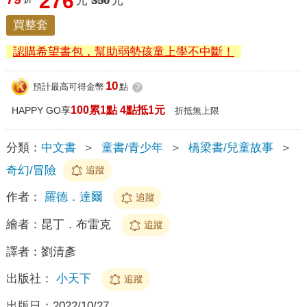
276
元
350
元
買整套
認購希望書包，幫助弱勢孩童上學不中斷！
10
預計最高可得金幣
點
?
100累1點 4點抵1元
HAPPY GO享
折抵無上限
分類：
中文書
＞
童書/青少年
＞
橋梁書/兒童故事
＞
奇幻/冒險
追蹤
作者：
羅德．達爾
追蹤
繪者：
昆丁．布雷克
追蹤
譯者：
劉清彥
出版社：
小天下
追蹤
出版日：
2022/10/27