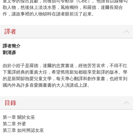
童文學的傑出貢獻，而獲頒司令勳章（CBE）。他擅長以線條勾
勒人物，然後抹上淡淡水墨，風格獨特，和羅德．達爾長期合
作，讓故事裡的人物頓時在讀者眼前活了起來。
譯者
譯者簡介
劉清彥
由於小姪子是羅德．達爾的忠實書迷，經他苦苦哀求，不得不扛
下重譯經典的重責大任，希望舊雨新知都能享受新譯的版本。學
的是新聞卻熱愛兒童文學，每天專心翻譯和創作童書，也經常到
國內外為許多喜愛圖畫書的大人演講或上課。
目錄
第一章 關於女巫
第二章 外婆
第三章 如何辨認女巫