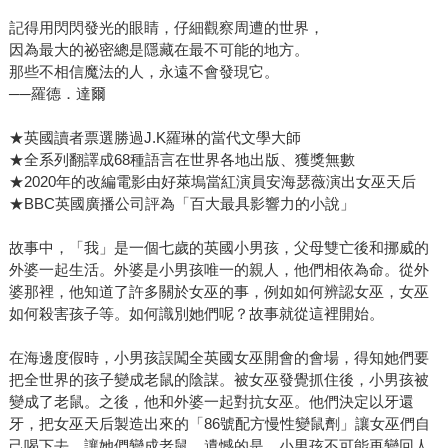
記得用閃閃發光的眼睛，仔細觀察周遭的世界，
因為最大的祕密總是隱藏在最不可能的地方。
那些不相信魔法的人，永遠不會發現它。
──羅德．達爾
★英國讀者票選勝過J.K羅琳的當代文學大師
★全系列翻譯成68種語言在世界各地出版、獲獎無數
★2020年的改編電影由好萊塢當紅演員安海瑟薇演出女巫天后
★BBC英國廣播公司評為「百大最具影響力的小說」
故事中，「我」是一個七歲的英國小男孩，父母雙亡後和挪威的
外婆一起生活。外婆是小男孩唯一的親人，他們相依為命。從外
婆那裡，他知道了許多關於女巫的事，例如如何辨認女巫，女巫
如何殺害孩子等。如何識別她們呢？故事就從這裡開始。
在海邊度假時，小男孩誤闖全英國女巫開會的會場，得知她們要
把全世界的孩子變成老鼠的陰謀。被女巫發覺抓住後，小男孩被
變成了老鼠。之後，他和外婆一起對抗女巫。他們決定以牙還
牙，把女巫天后製造出來的「86號配方慢性變鼠劑」讓女巫們自
己喝下去，讓她們變成老鼠。遺憾的是，小男孩不可能再變回人