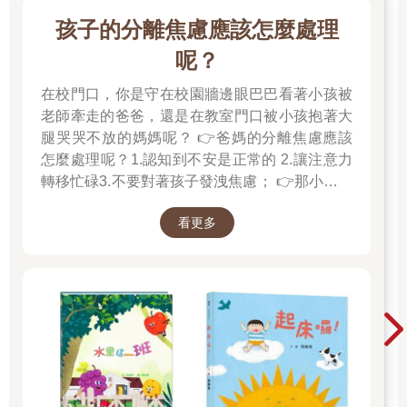
孩子的分離焦慮應該怎麼處理
呢？
在校門口，你是守在校園牆邊眼巴巴看著小孩被
老師牽走的爸爸，還是在教室門口被小孩抱著大
腿哭哭不放的媽媽呢？ 👉爸媽的分離焦慮應該
怎麼處理呢？1.認知到不安是正常的 2.讓注意力
轉移忙碌3.不要對著孩子發洩焦慮； 👉那小朋友
該如何適應過渡期呢？1.可給予適當的安撫玩具
看更多
也許是熟悉的玩偶增加安全感 2.與孩子分開時請
好好堅定道別不可哄騙,並保證會回到身邊3.準時
守約的接回孩子 好好的渡這個時期，爸爸媽媽和
孩子一起迎接成長的過程！真是太好了！ 🎉金石
堂開學季！爸媽好輕鬆教你一站購足！文具、書
包、書套參展品全面5折起！👉文具滿777送80
元電子禮券 👉全站商品滿1200回饋4%金幣