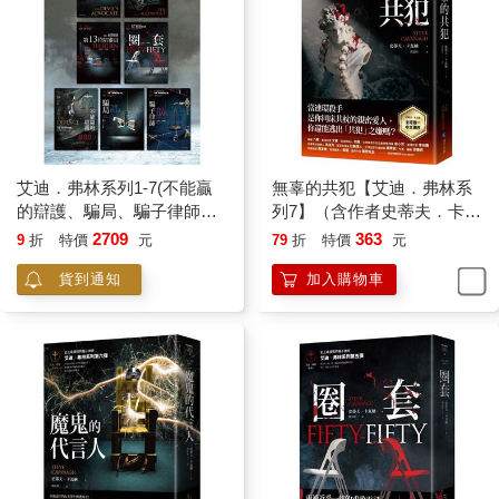
艾迪．弗林系列1-7(不能贏
無辜的共犯【艾迪．弗林系
的辯護、騙局、騙子律師、
列7】（含作者史蒂夫．卡瓦
第13位陪審員、圈套、魔鬼
納親筆簽名印刷扉頁與全球
2709
363
9
折
特價
元
79
折
特價
元
的代言人、無辜的共犯
唯一中文專序）
貨到通知
加入購物車