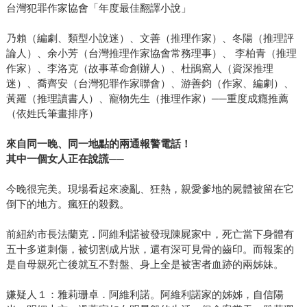
台灣犯罪作家協會「年度最佳翻譯小說」
乃賴（編劇、類型小說迷）、文善（推理作家）、冬陽（推理評
論人）、余小芳（台灣推理作家協會常務理事）、 李柏青（推理
作家）、李洛克（故事革命創辦人）、杜鵑窩人（資深推理
迷）、喬齊安（台灣犯罪作家聯會）、游善鈞（作家、編劇）、
黃羅（推理讀書人）、寵物先生（推理作家）──重度成癮推薦
（依姓氏筆畫排序）
來自同一晚、同一地點的兩通報警電話！
其中一個女人正在說謊──
今晚很完美。現場看起來凌亂、狂熱，親愛爹地的屍體被留在它
倒下的地方。瘋狂的殺戮。
前紐約市長法蘭克．阿維利諾被發現陳屍家中，死亡當下身體有
五十多道刺傷，被切割成片狀，還有深可見骨的齒印。而報案的
是自母親死亡後就互不對盤、身上全是被害者血跡的兩姊妹。
嫌疑人１：雅莉珊卓．阿維利諾。阿維利諾家的姊姊，自信陽