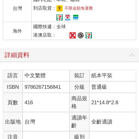
到店取貨：
台灣
不限金額免運費
國際快遞：全球
海外
港澳店取：
詳細資料
語言
中文繁體
裝訂
紙本平裝
ISBN
9786267156841
分級
普通級
商品規
頁數
416
21*14.8*2.8
格
適讀年
出版地
台灣
全齡適讀
齡
注音
級別