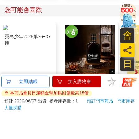
您可能會喜歡
會
員
日
寶島少年2026第36+37
【13章】專業冰滴久
雙色
立即結帳
加入購物車
期
釀6入組（160ml/瓶）
罩（
※ 本商品會員日滿額金幣加碼回饋最高15倍
90
855
特價
元
8
折
特價
元
特價
95
預計 2026/08/07 出貨
參考庫存量：1
預訂門市商品
門市庫存
大量採購
加入購物車
加入購物車
訂購/退換貨須知