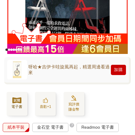
呀哈★吉伊卡哇旋風再起，精選周邊看過
加購
來
寫評價
電子書
喜歡+1
賺金幣
?
紙本平裝
金石堂 電子書
Readmoo 電子書