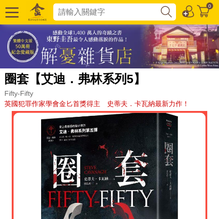
0
圈套【艾迪．弗林系列5】
Fifty-Fifty
英國犯罪作家學會金匕首獎得主 史蒂夫．卡瓦納最新力作！