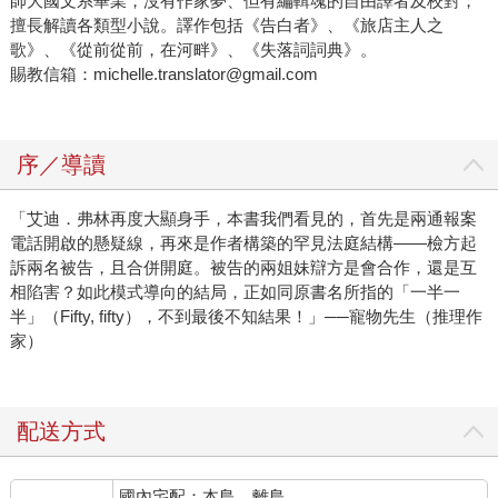
師大國文系畢業，沒有作家夢、但有編輯魂的自由譯者及校對，
擅長解讀各類型小說。譯作包括《告白者》、《旅店主人之
歌》、《從前從前，在河畔》、《失落詞詞典》。
賜教信箱：michelle.translator@gmail.com
序／導讀
「艾迪．弗林再度大顯身手，本書我們看見的，首先是兩通報案
電話開啟的懸疑線，再來是作者構築的罕見法庭結構——檢方起
訴兩名被告，且合併開庭。被告的兩姐妹辯方是會合作，還是互
相陷害？如此模式導向的結局，正如同原書名所指的「一半一
半」（Fifty, fifty），不到最後不知結果！」──寵物先生（推理作
家）
配送方式
國內宅配：本島、離島