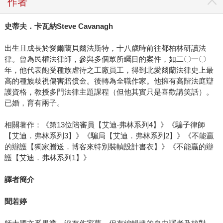
作者
史蒂夫．卡瓦納Steve Cavanagh
出生且成長於愛爾蘭貝爾法斯特，十八歲時前往都柏林研讀法
律。曾為民權法律師，參與多個眾所矚目的案件，如二〇一〇
年，他代表飽受種族虐待之工廠員工，得到北愛爾蘭法律史上最
高的種族歧視傷害賠償金。後轉為全職作家。他擁有高階法庭辯
護資格，教授多門法律主題課程（但他其實只是喜歡講笑話）。
已婚，育有兩子。
相關著作：《第13位陪審員【艾迪‧弗林系列4】》《騙子律師
【艾迪．弗林系列3】》《騙局【艾迪．弗林系列2】》《不能贏
的辯護【獨家贈送．博客來特別裝幀設計書衣】》《不能贏的辯
護【艾迪．弗林系列1】》
譯者簡介
聞若婷