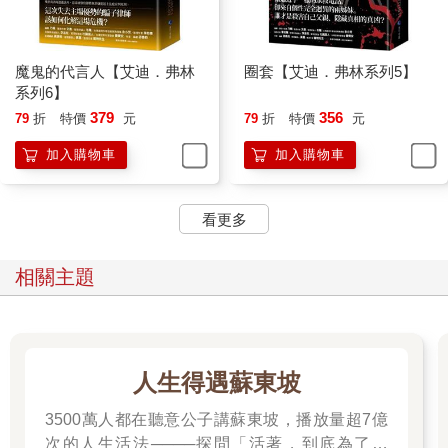
魔鬼的代言人【艾迪．弗林
圈套【艾迪．弗林系列5】
系列6】
379
356
79
折
特價
元
79
折
特價
元
加入購物車
加入購物車
看更多
相關主題
人生得遇蘇東坡
3500萬人都在聽意公子講蘇東坡，播放量超7億
次的人生活法────探問「活著，到底為了什