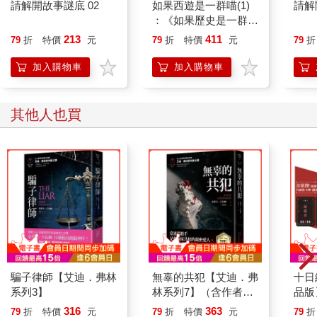
請解開故事謎底 02
如果西遊是一群喵(1)
請解
：《如果歷史是一群
喵》作者最新力作，附
213
411
79
折
特價
元
79
折
特價
元
79
折
【首卷特典】拉頁
加入購物車
加入購物車
其他人也買
騙子律師【艾迪．弗林
無辜的共犯【艾迪．弗
十日
系列3】
林系列7】（含作者史
品版
蒂夫．卡瓦納親筆簽名
316
363
79
折
特價
元
79
折
特價
元
79
折