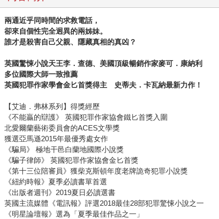
兩通近乎同時間的求救電話，
卻來自個性完全迥異的兩姊妹。
誰才是殺害自己父親、隱藏真相的真凶？
英國驚悚小說天王李．查德、美國頂級暢銷作家麥可．康納利
多位國際大師一致推薦
英國犯罪作家學會金匕首獎得主 史蒂夫．卡瓦納最新力作！
【艾迪．弗林系列】得獎經歷
《不能贏的辯護》 英國犯罪作家協會鐵匕首獎入圍
北愛爾蘭藝術委員會的ACES文學獎
獲選亞馬遜2015年最優秀處女作
《騙局》 極地干邑白蘭地國際小說獎
《騙子律師》 英國犯罪作家協會金匕首獎
《第十三位陪審員》獲柴克斯頓年度老牌詭奇犯罪小說獎
《紐約時報》夏季必讀書單首選
《出版者週刊》2019夏日必讀選書
英國主流媒體《電訊報》評選2018最佳28部犯罪驚悚小說之一
《明星論壇報》選為「夏季最佳作品之一」