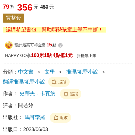
356
79
折
元
450
元
買整套
認購希望書包，幫助弱勢孩童上學不中斷！
15
預計最高可得金幣
點
?
100累1點 4點抵1元
HAPPY GO享
折抵無上限
分類：
中文書
＞
文學
＞
推理/犯罪小說
＞
翻譯推理/犯罪小說
追蹤
作者：
史蒂夫．卡瓦納
追蹤
譯者：
聞若婷
出版社：
馬可孛羅
追蹤
出版日：
2023/06/03