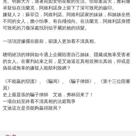
光、明媚大方，過著宛如女明星般的生活。但命案當天，雅莉珊
卓疑似在法蘭克．阿維利諾身上留下了深可致死的齒印。
嫌疑人２：蘇菲亞．阿維利諾。阿維利諾家的妹妹，和姊姊全然
不同的女人，膽小怕事、有自殘傾向。在法蘭克．阿維利諾身體
可致死的刀傷深處找到似乎屬於她的頭髮。
一項項證據擺在眼前，卻讓人更加看不清真相。
聰明絕頂的律師如今遇上企圖陷害自己姊妹、隱藏成無辜受害者
的女人。在審判結束之前，是艾迪逼近真相並揪出真凶，抑或是
偽裝成無辜的嫌疑人能順利脫網？
《不能贏的辯護》、《騙局》、《騙子律師》、《第十三位陪審
員》
史上最囂張的騙子律師 艾迪．弗林回來了！
一場自始至終看不清真相的法庭戰爭
艾迪這次是否能夠贏得賭局？