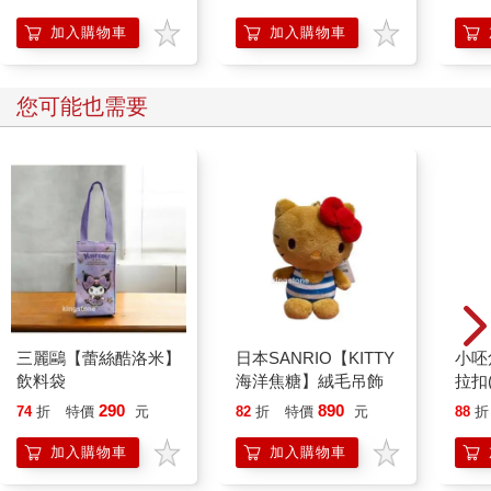
印刷扉頁與全球唯一中
文專序）
加入購物車
加入購物車
您可能也需要
三麗鷗【蕾絲酷洛米】
日本SANRIO【KITTY
小呸
飲料袋
海洋焦糖】絨毛吊飾
拉扣
290
890
74
折
特價
元
82
折
特價
元
88
折
加入購物車
加入購物車