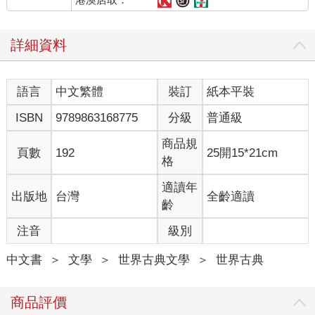
詳細資料
語言
中文繁體
裝訂
紙本平裝
ISBN
9789863168775
分級
普通級
商品規
頁數
192
25開15*21cm
格
適讀年
出版地
台灣
全齡適讀
齡
注音
級別
中文書
＞
文學
＞
世界古典文學
＞
世界古典
商品評價