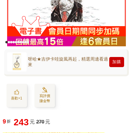
呀哈★吉伊卡哇旋風再起，精選周邊看過
加購
來
寫評價
喜歡+1
賺金幣
243
9
折
元
270
元