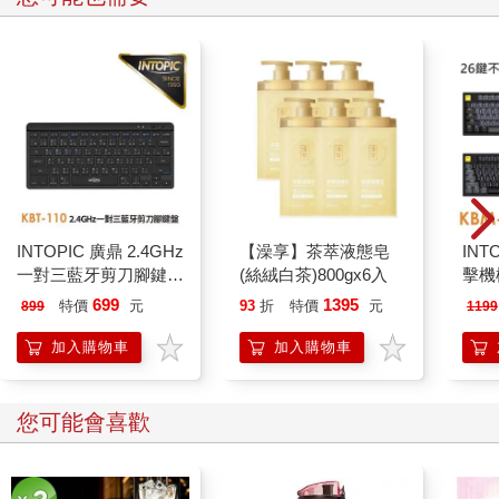
INTOPIC 廣鼎 2.4GHz
【澡享】茶萃液態皂
INT
一對三藍牙剪刀腳鍵盤
(絲絨白茶)800gx6入
擊機
(KBT-110)
(KBM
699
1395
特價
元
93
折
特價
元
899
1199
加入購物車
加入購物車
您可能會喜歡