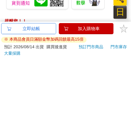
日
提醒您！！
金石堂及銀行均不會請您操作ATM! 如接獲電話要求您前往
立即結帳
加入購物車
ATM提款機，請不要聽從指示，以免受騙上當！
※ 本商品會員日滿額金幣加碼回饋最高15倍
退換貨須知：
預計 2026/08/14 出貨
購買後進貨
預訂門市商品
門市庫存
大量採購
**提醒您，鑑賞期不等於試用期，退回商品須為全新狀態**
依據「消費者保護法」第19條及行政院消費者保護處公告之
「通訊交易解除權合理例外情事適用準則」，以下商品購買
後，除商品本身有瑕疵外，將不提供7天的猶豫期：
易於腐敗、保存期限較短或解約時即將逾期。（如：生
鮮食品）
依消費者要求所為之客製化給付。（客製化商品）
報紙、期刊或雜誌。（含MOOK、外文雜誌）
經消費者拆封之影音商品或電腦軟體。
非以有形媒介提供之數位內容或一經提供即為完成之線
上服務，經消費者事先同意始提供。（如：電子書、電
子雜誌、下載版軟體、虛擬商品…等）