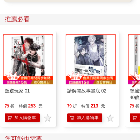
推薦必看
叛逆玩家 01
請解開故事謎底 02
腎臟
40
就告
253
213
79
折
特價
元
79
折
特價
元
79
折
加入購物車
加入購物車
您可能也需要