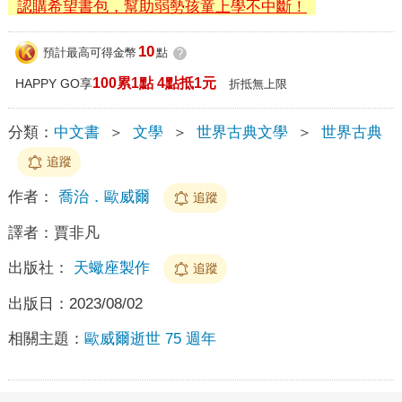
認購希望書包，幫助弱勢孩童上學不中斷！
10
預計最高可得金幣
點
?
100累1點 4點抵1元
HAPPY GO享
折抵無上限
分類：
中文書
＞
文學
＞
世界古典文學
＞
世界古典
追蹤
作者：
喬治．歐威爾
追蹤
譯者：
賈非凡
出版社：
天蠍座製作
追蹤
出版日：
2023/08/02
相關主題：
歐威爾逝世 75 週年