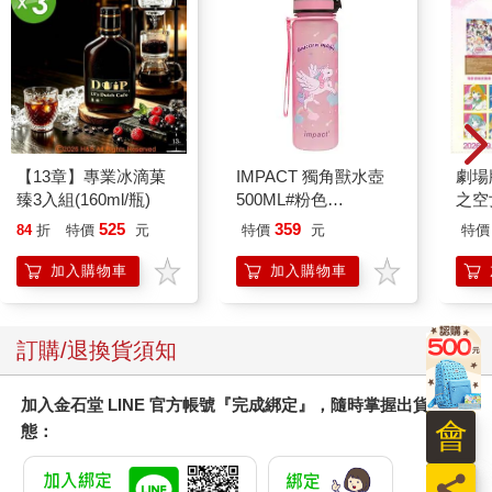
【13章】專業冰滴菓
IMPACT 獨角獸水壺
劇場版
臻3入組(160ml/瓶)
500ML#粉色
之空
IM00B11PK
樂部 
525
359
84
折
特價
元
特價
元
特價
Pa
組
加入購物車
加入購物車
訂購/退換貨須知
加入金石堂 LINE 官方帳號『完成綁定』，隨時掌握出貨動
會
態：
員