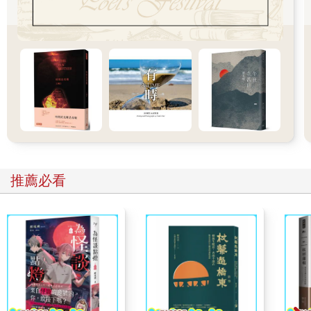
糞便滋養了土壤，但我們除了身上的皮囊外一無所有。我眼前這
群母牛，去年妳們給了人類幾千加侖的牛奶啊？原本要用來養育
強壯小牛的牛奶跑去哪了？每一滴都被我們敵人喝光了。妳們這
群母雞啊，去年妳們下了多少蛋？其中又有多少孵育成小雞呢？
剩下的全都被瓊斯和他的手下拿去市場賣錢了。而妳，幸運草，
妳生的那四匹小馬又在哪呢？他們原本應該要在妳年老的時候服
侍和逗妳歡笑啊！每一匹都在一歲大的時候被賣掉了，妳永遠不
會再見到他們。妳一輩子經歷了四次分娩，還在田地裡任勞任
怨，妳得到的除了一口糧吃和一座廄棚外，還有什麼？」
「我們慘兮兮的生命甚至不能夠好好活完一生。我倒不至於抱
怨，因為我算少數幸運的了。我已經十二歲了，有四百多個孩
推薦必看
子。這才是一頭豬該過的一生。但到了生命尾聲，沒有一頭動物
能躲開屠刀。坐在我眼前的這群小豬仔啊，在一年之內，你們每
一頭都會在屠宰場內叫到連命都沒了為止。我們終究躲不開那悲
慘的結局：母牛、豬仔、母雞、綿羊，大家都是如此。馬和狗的
命運也不會好到哪裡去。連你，拳擊手，在你強壯的肌肉失去力
氣的那天，瓊斯就會把你賣給馬屠夫，他會割了你的喉、把你煮
熟給獵狐犬吃。至於狗呢，當他們變老，牙齒掉光光時，瓊斯會
在他們的脖子上綁磚頭，扔到最近的池塘淹死。」
「同志們，講到這還不夠清楚嗎？我們生命當中所有的不幸都源