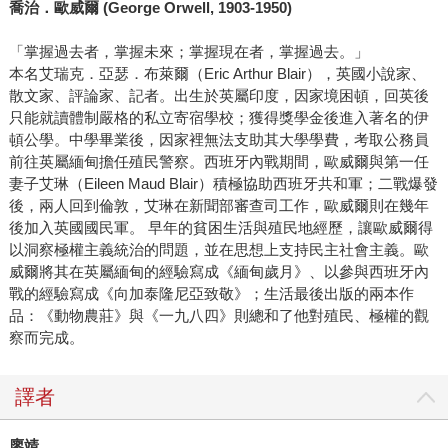
喬治．歐威爾 (George Orwell, 1903-1950)
「掌握過去者，掌握未來；掌握現在者，掌握過去。」
本名艾瑞克．亞瑟．布萊爾（Eric Arthur Blair），英國小說家、
散文家、評論家、記者。出生於英屬印度，因家境困頓，回英後
只能就讀體制嚴格的私立寄宿學校；獲得獎學金後進入著名的伊
頓公學。中學畢業後，因家裡無法支助其大學學費，考取公務員
前往英屬緬甸擔任殖民警察。西班牙內戰期間，歐威爾與第一任
妻子艾琳（Eileen Maud Blair）積極協助西班牙共和軍；二戰爆發
後，兩人回到倫敦，艾琳在新聞部審查司工作，歐威爾則在幾年
後加入英國國民軍。 早年的貧困生活與殖民地經歷，讓歐威爾得
以洞察極權主義統治的問題，並在思想上支持民主社會主義。歐
威爾將其在英屬緬甸的經驗寫成《緬甸歲月》、以參與西班牙內
戰的經驗寫成《向加泰隆尼亞致敬》；生活最後出版的兩本作
品：《動物農莊》與《一九八四》則總和了他對殖民、極權的觀
察而完成。
譯者
廖靖