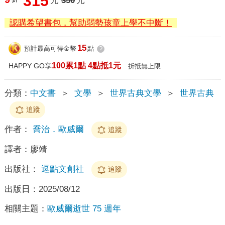
315
元
350
元
認購希望書包，幫助弱勢孩童上學不中斷！
15
預計最高可得金幣
點
?
100累1點 4點抵1元
HAPPY GO享
折抵無上限
分類：
中文書
＞
文學
＞
世界古典文學
＞
世界古典
追蹤
作者：
喬治．歐威爾
追蹤
譯者：
廖靖
出版社：
逗點文創社
追蹤
出版日：
2025/08/12
相關主題：
歐威爾逝世 75 週年