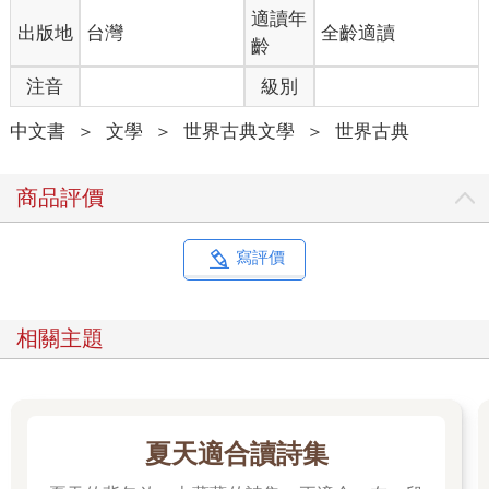
期日，他們倆通常會在果園後頭的小牧場上，一言不發地並肩吃
適讀年
出版地
台灣
全齡適讀
草。
齡
兩匹馬才剛坐好，就有一群剛沒了母親的小鴨子跑進穀倉。他們
注音
級別
無力地嘎嘎叫著，四處兜來轉去，只想找一個不會被踩到的地方
窩著。幸運草用她巨大的前腿拱起了一座圍牆，鴨子們跑進裡面
中文書
＞
文學
＞
世界古典文學
＞
世界古典
後就馬上睡著了。在最後一刻，茉莉，這匹愚蠢的漂亮白色牝
馬，平時負責拉瓊斯先生的馬車，一邊嚼著一塊方糖，裝模作樣
地走了進來。她擠進靠近前面的位子，開始甩動她的白色鬃毛，
商品評價
希望大家看到上頭綁著的紅緞帶。最後抵達的是一隻貓，和往常
一樣，她四處尋找著最溫暖的位子，最後把自己擠在拳擊手和幸
運草中間，開心地呼嚕呼嚕叫，完全沒有在聽少校的演講。
寫評價
所有動物都到場了，除了摩西，這隻馴化的渡鴉，他靠在後門的
橫梁上睡著了。當少校看到動物都舒服地窩著並殷切等待時，他
清了清喉嚨，開始說話：
相關主題
「各位同志，你們多少已經聽說過我前晚做的怪夢了。但我晚點
再來討論它。我有其他事情得先說。同志們，我覺得自己只剩下
幾個月的壽命了，臨死之前，我認為有義務將我這一生習得的智
慧傳遞給你們。我的一生很長，花了許多時間孤獨地在我的豬圈
裡思考，我覺得我已經參透生命在這世上的本質，我的所知一點
夏天適合讀詩集
也不亞於如今還活著的動物。我想和你們說說的正是這些想