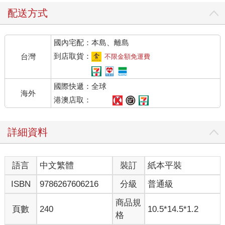
在用稻草鋪好的床上，頭頂的橫梁掛著一盞燈。他已經十二歲
配送方式
了，最近變得有些肥胖，儘管他的長牙從未修剪過，但他整隻豬
看起來仍然威風凜然，外表聰穎且友善。沒過多久，其餘的動物
國內宅配：本島、離島
陸續抵達，並按各自舒服的方式坐著。最早到的是三條狗：藍風
鈴、潔西和小夾子，還有一群豬仔，他們馬上窩在平台前的稻草
到店取貨：
台灣
不限金額免運費
堆上。母雞們則窩在窗台上，鴿群飛到支撐屋頂的木椽上；綿羊
和母牛們趴在豬仔後頭，馬上開始咀嚼自己的反芻物。拳擊手和
國際快遞：全球
幸運草，兩匹拉車的馬一起走進來，他們走得非常緩慢，小心翼
海外
翼地放下他們巨大又毛茸茸的馬蹄，生怕不小心踩到藏在稻草堆
港澳店取：
裡的小動物。幸運草是一匹健壯且散發母愛的牝馬，她已接近中
年，身材在生下第四隻幼馬之後便一去不復返。拳擊手則是一頭
詳細資料
巨獸，有著將近十八掌的身高，力氣比兩匹馬加起來還要大。他
鼻子上的一道白色長條花紋讓他看起來傻傻的，事實上他也沒有
非常聰明，但堅毅的性格和強大的力氣讓他受動物景仰。在他們
語言
中文繁體
裝訂
紙本平裝
之後來的是妙瑞兒這頭白山羊，還有班傑明這隻驢子。班傑明是
莊園上最老、脾氣最差的動物。他很少說話，當他真的開口時也
ISBN
9786267606216
分級
普通級
盡是說些挖苦的觀點：例如他會說，上帝給了他一條尾巴來揮蒼
蠅，但他寧願沒有尾巴、也沒有蒼蠅。在莊園上所有的動物之
商品規
頁數
240
10.5*14.5*1.2
中，就他從未笑過。要是問他為什麼，他會回答沒有什麼事情值
格
得一笑。儘管他從未公開承認，他倒是對拳擊手真誠以待。在星