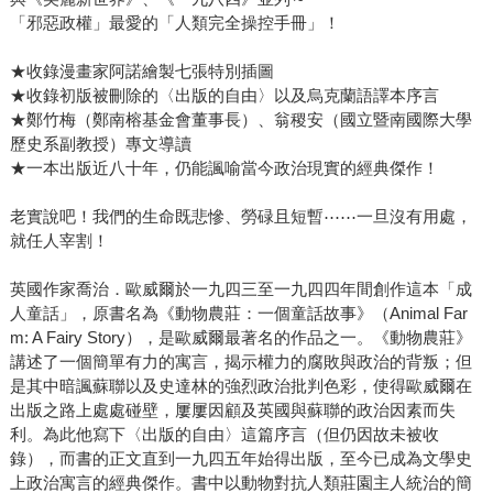
「邪惡政權」最愛的「人類完全操控手冊」！
★收錄漫畫家阿諾繪製七張特別插圖
★收錄初版被刪除的〈出版的自由〉以及烏克蘭語譯本序言
★鄭竹梅（鄭南榕基金會董事長）、翁稷安（國立暨南國際大學
歷史系副教授）專文導讀
★一本出版近八十年，仍能諷喻當今政治現實的經典傑作！
老實說吧！我們的生命既悲慘、勞碌且短暫⋯⋯一旦沒有用處，
就任人宰割！
英國作家喬治．歐威爾於一九四三至一九四四年間創作這本「成
人童話」，原書名為《動物農莊：一個童話故事》（Animal Far
m: A Fairy Story），是歐威爾最著名的作品之一。《動物農莊》
講述了一個簡單有力的寓言，揭示權力的腐敗與政治的背叛；但
是其中暗諷蘇聯以及史達林的強烈政治批判色彩，使得歐威爾在
出版之路上處處碰壁，屢屢因顧及英國與蘇聯的政治因素而失
利。為此他寫下〈出版的自由〉這篇序言（但仍因故未被收
錄），而書的正文直到一九四五年始得出版，至今已成為文學史
上政治寓言的經典傑作。書中以動物對抗人類莊園主人統治的簡