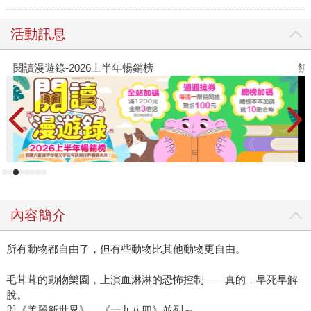
活動訊息
閱讀漫遊錄-2026上半年暢銷榜
飢
內容簡介
所有動物都自由了，但有些動物比其他動物更自由。
毛茸茸的動物樂園，上演血淋淋的恐怖控制——真的，早死早解
脫。
與《美麗新世界》、《一九八四》並列～