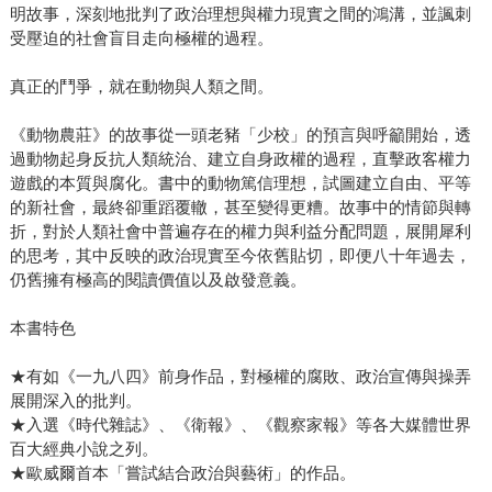
明故事，深刻地批判了政治理想與權力現實之間的鴻溝，並諷刺
受壓迫的社會盲目走向極權的過程。
真正的鬥爭，就在動物與人類之間。
《動物農莊》的故事從一頭老豬「少校」的預言與呼籲開始，透
過動物起身反抗人類統治、建立自身政權的過程，直擊政客權力
遊戲的本質與腐化。書中的動物篤信理想，試圖建立自由、平等
的新社會，最終卻重蹈覆轍，甚至變得更糟。故事中的情節與轉
折，對於人類社會中普遍存在的權力與利益分配問題，展開犀利
的思考，其中反映的政治現實至今依舊貼切，即便八十年過去，
仍舊擁有極高的閱讀價值以及啟發意義。
本書特色
★有如《一九八四》前身作品，對極權的腐敗、政治宣傳與操弄
展開深入的批判。
★入選《時代雜誌》、《衛報》、《觀察家報》等各大媒體世界
百大經典小說之列。
★歐威爾首本「嘗試結合政治與藝術」的作品。