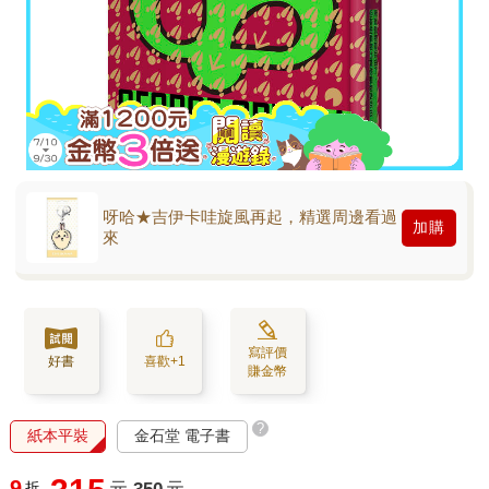
呀哈★吉伊卡哇旋風再起，精選周邊看過
加購
來
寫評價
好書
喜歡+1
賺金幣
?
紙本平裝
金石堂 電子書
9
折