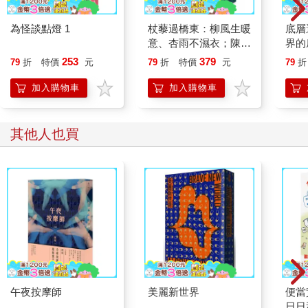
自人類的暴政！只有把人剷除，我們才能奪回勞動的果實。只需
一晚，我們就能自由自在了。既然如此，我們必須做什麼呢？我
為怪談點燈 1
杖藜過橋東：柳風生暖
底層
們必須為了推翻人的暴政，身心合一，沒日沒夜地努力！同志
意、杏雨不濕衣；陳亮
界的
們，這就是我給你們的訊息：反抗吧！我不知道大反抗何時來
恭談以心轉境的適齡漫
253
379
79
折
特價
元
79
折
特價
元
79
折
臨，快則一個星期慢則上百年，但我相信，正如我相信我眼下踩
想
的稻草一樣，正義遲早到晚終將來臨。同志們，在你們短暫的餘
加入購物車
加入購物車
生請致力於反抗吧。最重要的是，將我的訊息傳給你們的子嗣
們，讓世世代代的動物持續奮鬥，直到榮耀歸於我們。」
「還要記得，各位同志，你們的決心得堅毅不搖。不可讓任何爭
其他人也買
執拆散你們。當有人告訴你們人類和動物享有共同利益，一方的
繁榮等於對方的繁榮時，千萬不可聽信。全都是謊話。人類只會
顧及自己的利益。祈求我們動物在掙扎中團結一致、擁有美好的
同志情誼。所有的人類都是敵人。所有的動物都是我們的同
志。」
此刻動物發出巨大的騷動聲。當少校在說話時，四隻大老鼠爬出
他們的洞穴，用後腿撐起身子聆聽。幾條狗突然看見他們，老鼠
們趕緊衝回洞穴裡才得以保住性命。少校舉起他的蹄，要大家安
靜。
「同志們，」他說，「我們得處理好這個問題。那些像是老鼠和
午夜按摩師
美麗新世界
便當
兔子的野獸，他們是我們的朋友還是敵人？讓我們投票吧。我在
日日