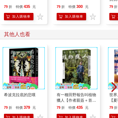
此提案：老鼠是我們的同志嗎？」
戰記
435
300
動物投完票，多半數都同意老鼠是自己的同志。只有四票不同
79
折
特價
元
79
折
特價
元
79
折
意，分別來自三條狗和那隻貓，那隻貓後來被抓到兩邊都投了
加入購物車
加入購物車
票。少校繼續說：
「我還有一些話要說。我簡單嘮叨一下，你們的責任是永遠記
得，要與人類以及他們的行為為敵。兩條腿的生物都是敵人。四
其他人也看
隻腳或有翅膀的都是我們的朋友。還要記住，在與人類抗戰的時
候，我們絕對不能變成像他們一樣。即便你們打倒了人類，也不
得染上他們的惡習。動物絕不可住在房子裡，睡在床上、穿衣
服、喝酒、抽菸、用錢，或進行任何買賣。所有人類的習性都是
邪惡的。最重要的是，沒有任何動物得以暴政奴役自己的同胞。
不管虛弱或強壯的，聰明或愚蠢的，我們都是手足。沒有動物可
以殺掉另一頭動物。所有動物一律平等。」
希波克拉底的悲嘆
有一種田野報告叫植物
世界
獵人【作者親簽＋首刷
【夏
限定贈品：植物獵人手
封面
379
435
79
折
特價
元
79
折
特價
元
79
折
繪珍稀植物珠光貼紙＋
加工
戀花書卡】
加入購物車
加入購物車