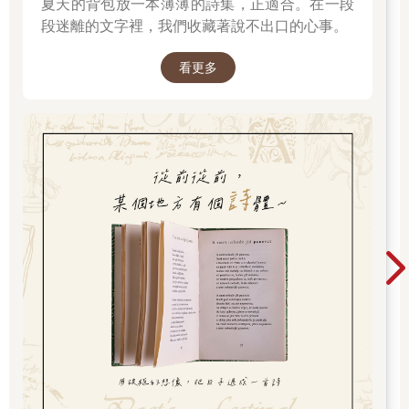
夏天的背包放一本薄薄的詩集，正適合。在一段
法。」
「同志們，我們生命的本質是什麼呢？老實說吧，我們的生命既
段迷離的文字裡，我們收藏著說不出口的心事。
悲慘、勞碌且短暫。我們出生，只能拿到讓我們還有一口氣活
著，剛剛好果腹的食物。我們當中比較有能力的，則被迫工作到
看更多
用盡全身最後一點精力；一旦我們沒有任何用處了，就會被殘酷
地屠宰掉。英格蘭的動物，沒有一隻在他一歲之後懂得何謂快樂
或閒暇的滋味。英格蘭的動物沒有一隻是自由的。動物的生命既
悲慘且受人奴役，事實就是如此。」
「但這難道就是自然法則嗎？是因為我們的土地太過貧瘠，無法
好好養活仰賴著它的生命嗎？不，同志們！千千萬萬不是如此！
英格蘭的土地肥沃、氣候宜居，足以養活比現在居住在此更多的
動物。我們這小小的莊園可以養活十二匹馬、二十頭母牛、數百
頭綿羊，他們全都能舒舒服服且有尊嚴地活著，這是現在我們無
法想像的。那麼，我們為何要繼續活得那麼悲慘呢？因為人類幾
乎把我們勞動的成果都偷走了。同志們，這就是我們所有問題的
解答。全都可以用一個字作結：人。人類是我們唯一的敵人。把
人類驅逐出莊園，就能夠根除飢餓，動物們再也不必過勞。」
「人類是唯一只索取而不生產的生物。人不產奶、人不下蛋、人
瘦弱到無法拉犁、人跑得比兔子還慢，連抓到他們都沒有辦法。
但人類卻是動物之主。不僅役使動物工作，還只給動物勉強充飢
的最少口糧，剩下的全留給自己。我們以勞役耕耘大地、我們的