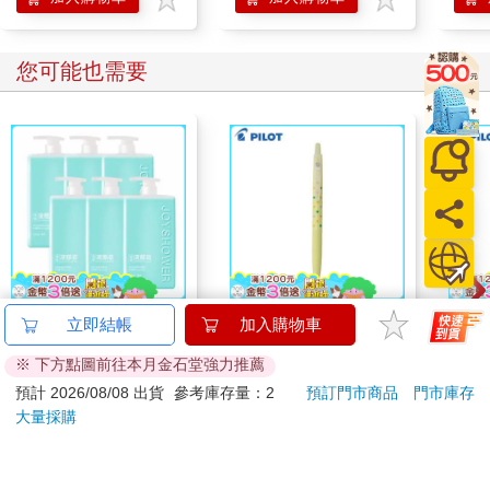
您可能也需要
【澡享】液態皂(海
百樂果汁筆0.5 PURE
百樂果
立即結帳
加入購物車
洋)1000gx6入
聯名 檸檬(限量)
聯名
※ 下方點圖前往本月金石堂強力推薦
1395
38
93
折
特價
元
84
折
特價
元
84
折
預計 2026/08/08 出貨
參考庫存量：2
預訂門市商品
門市庫存
大量採購
加入購物車
加入購物車