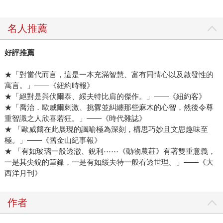
名人推薦
好評推薦
★「對當代而言，這是一本充滿智慧、富有同情心以及啟發性的
寓言。」――《紐約時報》
★「絕對是與伏爾泰、綏夫特比肩的傑作。」――《紐約客》
★「喬治．歐威爾刺激、挑釁並糾纏那些麻木的心智，然後令尊
重智識之人欣喜若狂。」――《時代雜誌》
★ 「歐威爾在此展現的諷喻極為深刻，構思巧妙且文思趣味至
極。」――《舊金山紀事報》
★ 「有如玻璃一般透澈、銳利⋯⋯《動物農莊》有著雙重意義，
一是其尖銳的筆鋒，一是有如綏夫特一般看透世理。」――《大
西洋月刊》
作者