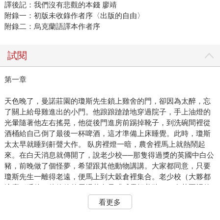
譯後記：我們沒有悲觀的本錢 廖靖
附錄一：初版未收錄作者序〈出版的自由〉
附錄二：烏克蘭語譯本作者序
試閱
第一章
天色晚了，曼諾莊園的瓊斯先生鎖上雞舍的門，卻因為太醉，忘
了關上給母雞進出的小門。他踉踉蹌蹌地穿過院子，手上油燈的
光暈隨著他左右搖晃，他從後門進房前踢掉靴子，到洗碗間裡從
酒桶給自己倒了最後一杯啤酒，這才準備上床睡覺。此時，瓊斯
太太早就睡到鼾聲大作。 臥房裡燈一暗，農舍裡馬上就熱鬧起
來。在白天消息就傳開了，說老少校──那隻得過獎的英國中白公
豬，前晚做了個怪夢，希望跟其他動物講講。大家都同意，只要
瓊斯先生一離得老遠，便馬上到大穀倉裡集合。老少校（大夥都
這麼稱呼他，儘管他的展場花名是「威靈頓美豬」）在莊園裡的
地位是如此崇高，大夥都願意犧牲一個小時的睡眠，只為了聽聽
看更多
他有什麼好說。
在大穀倉的另一頭，一座高起的平台上，少校早就舒舒服服地臥