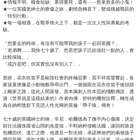
★情報不明、糧食短缺、累得要死，還有⋯⋯愈來愈多的小鬼！
★一位英國老紳士的療傷之旅，劇情急轉直下，變成橫越戰區的
「特別行動」。
★每一場相遇，在戰爭烽火之下，都是一次次人性與勇氣的考
驗。
「您要走的時候，有沒有可能帶我的孩子一起回英國？」
「老弟啊……我快七十歲了。您若把孩子託給強壯一點的人，會
比較保險。」
「或許是吧，但其實也沒有別人了。」
曾經，花衣吹笛手是歐陸社會的終極惡夢：當不祥笛聲響起，各
家孩童便像是小動物般乖乖出門，一個個跟在花衣吹笛手後頭踏
上離家之路，從此人間蒸發。原本諷刺人性本惡的殘酷傳說，透
過《世界就是這樣結束的》作者內佛．舒特的機智詮釋，轉生成
為在納粹陰影下見證人性光輝的英倫「帶子狼」傳奇！
七十歲的英國紳士約翰．辛尼．哈爾德為了撫平內心傷痛，決定
前往法國侏羅省山間釣魚度假，不料納粹侵略法國，讓回程旅途
危機四伏。逃亡之際，他遇見一對夫婦，承諾將他們的兩個孩子
帶回英國。誰知才剛上路，哈爾德竟遇到更多人託孤。這一個倉