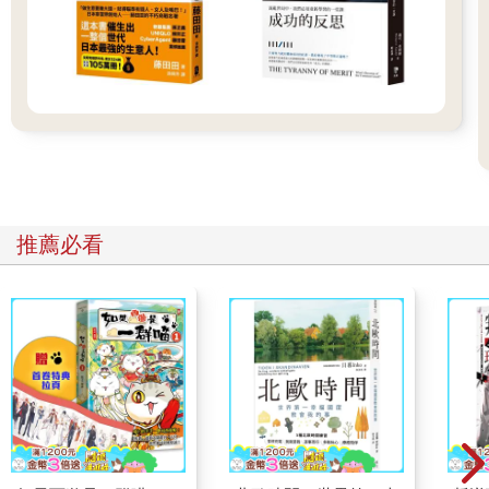
我猜他大概是這間俱樂部的美酒委員會成員。我說，「經營那種
生意一定很有趣。」
「噢，那當然。」他興致盎然地說，「好酒是一門有趣至極的學
問——有趣至極，這我可以保證。」
在這個挑高深長的房間裡，基本上只有我們兩人。我們放鬆地窩
在並排的椅中靜靜說著話，每一句話之間都停頓良久。在疲累的
時候，這種淺嚐輕啜的對話是一種享受，就像品味陳年白蘭地。
我說，「我小時候常常去艾希特市。」老先生說，「我對艾希特
市非常熟，在那裡住了四十年。」
「我叔叔在那附近一個叫史塔克羅斯的村莊有間房子。」然後我
推薦必看
說出叔叔的名字。
他微笑，「我替他代理過，我們是很好的朋友，但那是很久以前
的事了。」
「替他代理過？」
「我的事務所替他代理過。我是弗爾傑姆斯與哈爾德律師事務所
的合夥人。」他追憶著往事，說了許多叔叔、家人的事情，還有
他的馬匹和佃戶。我們的對話變得愈來愈像獨白，偶爾會有一、
兩個字從我嘴裡溜出，讓他能繼續講下去。透過他沉靜的嗓音，
我看見的是一段永不復返的時光，是我印象中的童年光景。
我平靜地躺進椅子抽菸，疲憊漸漸消散。這真是天上掉下來的好
運，能夠有人聊聊戰爭以外的事。大多數男人的心思都縈繞在這