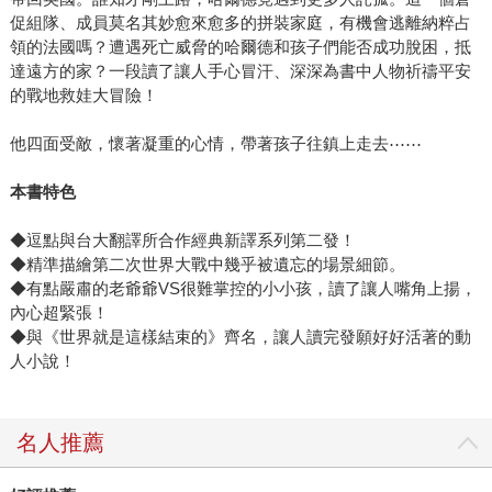
促組隊、成員莫名其妙愈來愈多的拼裝家庭，有機會逃離納粹占
領的法國嗎？遭遇死亡威脅的哈爾德和孩子們能否成功脫困，抵
達遠方的家？一段讀了讓人手心冒汗、深深為書中人物祈禱平安
的戰地救娃大冒險！
他四面受敵，懷著凝重的心情，帶著孩子往鎮上走去⋯⋯
本書特色
◆逗點與台大翻譯所合作經典新譯系列第二發！
◆精準描繪第二次世界大戰中幾乎被遺忘的場景細節。
◆有點嚴肅的老爺爺VS很難掌控的小小孩，讀了讓人嘴角上揚，
內心超緊張！
◆與《世界就是這樣結束的》齊名，讓人讀完發願好好活著的動
人小說！
名人推薦