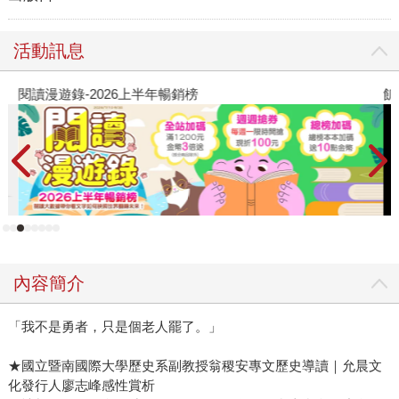
活動訊息
閱讀漫遊錄-2026上半年暢銷榜
飢
內容簡介
「我不是勇者，只是個老人罷了。」
★國立暨南國際大學歷史系副教授翁稷安專文歷史導讀｜允晨文
化發行人廖志峰感性賞析