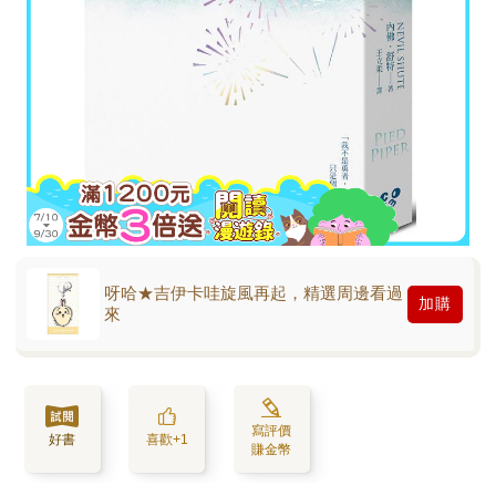
呀哈★吉伊卡哇旋風再起，精選周邊看過
加購
來
寫評價
好書
喜歡+1
賺金幣