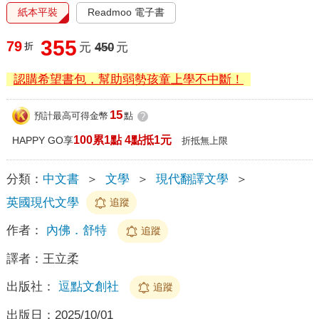
紙本平裝
Readmoo 電子書
355
79
折
元
450
元
認購希望書包，幫助弱勢孩童上學不中斷！
15
預計最高可得金幣
點
?
100累1點 4點抵1元
HAPPY GO享
折抵無上限
分類：
中文書
＞
文學
＞
現代翻譯文學
＞
英國現代文學
追蹤
作者：
內佛．舒特
追蹤
譯者：
王立柔
出版社：
逗點文創社
追蹤
出版日：
2025/10/01