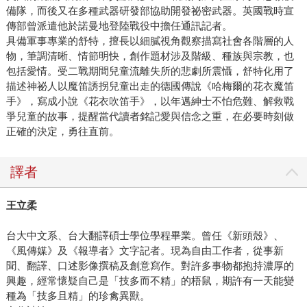
備隊，而後又在多種武器研發部協助開發祕密武器。英國戰時宣
傳部曾派遣他於諾曼地登陸戰役中擔任通訊記者。
具備軍事專業的舒特，擅長以細膩視角觀察描寫社會各階層的人
物，筆調清晰、情節明快，創作題材涉及階級、種族與宗教，也
包括愛情。受二戰期間兒童流離失所的悲劇所震懾，舒特化用了
描述神祕人以魔笛誘拐兒童出走的德國傳說《哈梅爾的花衣魔笛
手》，寫成小說《花衣吹笛手》，以年邁紳士不怕危難、解救戰
爭兒童的故事，提醒當代讀者銘記愛與信念之重，在必要時刻做
正確的決定，勇往直前。
譯者
王立柔
台大中文系、台大翻譯碩士學位學程畢業。曾任《新頭殼》、
《風傳媒》及《報導者》文字記者。現為自由工作者，從事新
聞、翻譯、口述影像撰稿及創意寫作。對許多事物都抱持濃厚的
興趣，經常懷疑自己是「技多而不精」的梧鼠，期許有一天能變
種為「技多且精」的珍禽異獸。