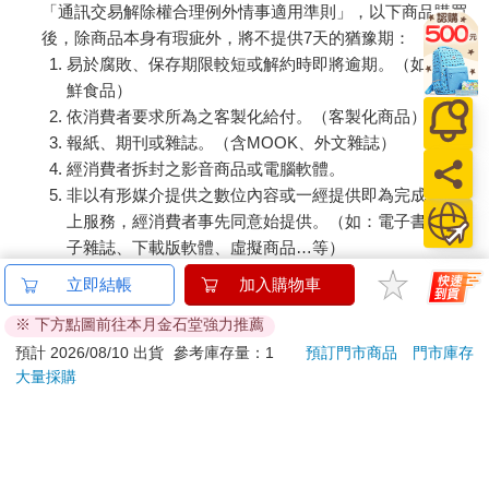
「我猜你有車吧？」
「通訊交易解除權合理例外情事適用準則」，以下商品購買
「沒有，」他說，「我沒車。我開車技術不太好，而且幾年前就
後，除商品本身有瑕疵外，將不提供7天的猶豫期：
不得不放棄，視力不行了。」
易於腐敗、保存期限較短或解約時即將逾期。（如：生
「那你是什麼時候離開侏羅省？」我問。
鮮食品）
他想了一會兒。「六月十一日，」他最終開口說，「應該就是那
依消費者要求所為之客製化給付。（客製化商品）
天。」
報紙、期刊或雜誌。（含MOOK、外文雜誌）
我困惑地皺起眉頭，「鐵路的狀況還好嗎？」因為工作使然，我
經消費者拆封之影音商品或電腦軟體。
聽了不少那幾週法國的情況。
非以有形媒介提供之數位內容或一經提供即為完成之線
他笑了笑，若有所思地說。「狀況不太好。」
「那你是怎麼離開那裡的？」
上服務，經消費者事先同意始提供。（如：電子書、電
他說，「我走了很長的一段路。」
子雜誌、下載版軟體、虛擬商品…等）
就在他說話的當下，外頭傳來一連串規律的轟隆聲，似乎在一英
已拆封之個人衛生用品。（如：內衣褲、刮鬍刀、除毛
立即結帳
加入購物車
里外有四顆炸彈接連落下。這棟堅固的建築物稍微晃了晃，地板
刀…等）
和窗戶都嘎吱作響。我們緊繃不動地等待。接著，警笛的呼嘯聲
※ 下方點圖前往本月金石堂強力推薦
若非上列種類商品，均享有到貨7天的猶豫期（含例假
此起彼落，也聽見尖銳的砲火聲從公園傳來。敵人再次發動攻
日）。
預計 2026/08/10 出貨
參考庫存量：1
預訂門市商品
門市庫存
擊。
大量採購
辦理退換貨時，商品（組合商品恕無法接受單獨退貨）必須
「該死，」我咒罵著，「現在怎麼辦？」
是您收到商品時的原始狀態（包含商品本體、配件、贈品、
老先生頗有耐心地微笑，「我要留在原地。」
保證書、所有附隨資料文件及原廠內外包裝…等），請勿直
這麼做有其道理。雖然為了貪圖舒適而逞強是愚蠢之舉，但我們
接使用原廠包裝寄送，或於原廠包裝上黏貼紙張或書寫文
頭上還有三層堅固的樓層。當然，我們也討論了一番，並研究起
字。
天花板是否能支撐屋頂的重量。幾經思考，我們不覺得有必要離