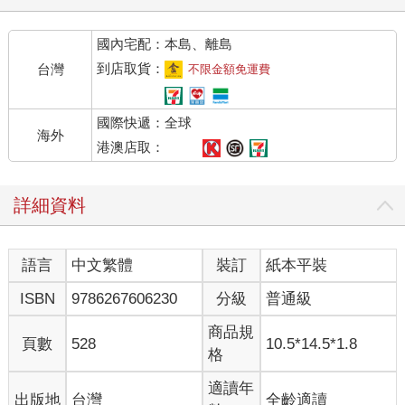
「我想也是。這可不是大家想在俱樂部看到的。我不想死在腳踏
墊上，也不想死在廁所裡。彼得斯，你還記得麥克福森上校就是
國內宅配：本島、離島
死在廁所嗎？」
「我記得，先生。那真是令人心痛啊。」
到店取貨：
台灣
不限金額免運費
「是啊。」他沉默一下又說，「總之，那種死法我也不要。趕快
叫總管把墊子弄好，就說是我要求的。」
國際快遞：全球
「沒問題，先生。」
海外
老人走開了。我一直都在後面等著，因為接待員那邊有我的信。
港澳店取：
他在窗口把信交給我，我匆匆翻了一下，隨口問道，「那是誰
啊？」
詳細資料
他說，「先生，那位是哈爾德先生。」
「他好像很在意自己的下半生呢。」
接待員並沒有笑。「是的，先生。很多上了年紀的人講話都是那
語言
中文繁體
裝訂
紙本平裝
樣。哈爾德先生已經在我們的俱樂部很多年了。」
我變得恭謹了一點，「是嗎？我不記得在這兒見過他。」
ISBN
9786267606230
分級
普通級
「他前幾個月好像都在國外，先生。但這趟回來，他看起來老了
很多，身體恐怕也不太行了。」
商品規
頁數
528
10.5*14.5*1.8
我轉身走開，「這場天殺的戰爭對他這把年紀的人來說很辛
格
苦。」
「是的，先生。確實如此。」
適讀年
出版地
台灣
全齡適讀
我進入俱樂部，把防毒面罩掛在鉤子上，再把手槍皮套也解下來