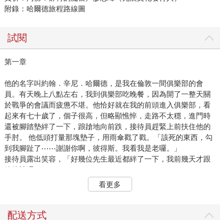
附錄：哈爾德旅程路線圖
試閱
第一章
他的名字叫約翰．辛尼．哈爾德，是我在倫敦一間俱樂部的會
員。有天晚上八點左右，我到俱樂部吃晚餐，因為開了一整天關
於戰爭的會議而疲憊不堪。他恰好就在我的前頭進入俱樂部，看
起來有七十歲了，個子很高，但略顯憔悴，走路不太穩，進門時
還被腳踏墊絆了一下，踉蹌地向前跌，接待員趕緊上前扶住他的
手肘。 他低頭打量那塊墊子，用雨傘戳了戳。「該死的東西，勾
到我腳趾了⋯⋯謝謝你啊，彼得斯。我看我是老囉。」
接待員露出笑容，「好幾位先生最近都絆了一下，我前幾天才跟
總管說呢。」
「哦，那就再跟他說一次，說到他處理好為止。總有一天你會發
看更多
現我摔死在你腳邊。你可不希望發生這種事，對吧？」他略帶戲
謔地微笑著。
「是啊，先生，我們當然不希望發生這種事。」接待員說。
配送方式