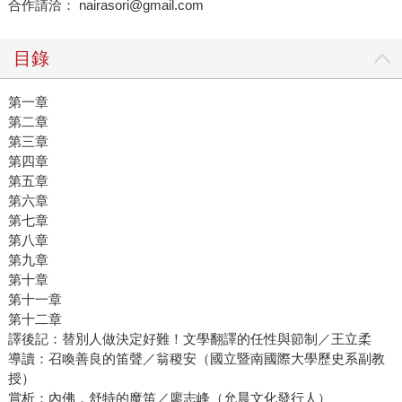
合作請洽： nairasori@gmail.com
目錄
第一章
第二章
第三章
第四章
第五章
第六章
第七章
第八章
第九章
第十章
第十一章
第十二章
譯後記：替別人做決定好難！文學翻譯的任性與節制／王立柔
導讀：召喚善良的笛聲／翁稷安（國立暨南國際大學歷史系副教
授）
賞析：內佛．舒特的魔笛／廖志峰（允晨文化發行人）