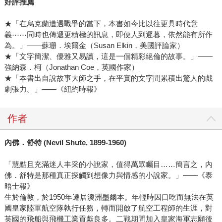
好評推薦
★「在烏克蘭遭遇戰爭的當下，本書如今比以往更具時代意
義⋯⋯同時也傳遞更積極的訊息，即便人到遲暮，依然能有所作
為。」——蘇珊．埃爾金（Susan Elkin，美國評論家）
★「文字簡潔、優雅又易讀，這是一個精彩絕倫的故事。」——
強納森．柯（Jonathan Coe，英國作家）
★「本書出自說故事大師之手，在平實的文字間累積出驚人的戲
劇張力。」――《紐約時報》
作者
內佛．舒特 (Nevil Shute, 1899-1960)
「慧黠且充滿迷人丰采的小說家，值得萬眾矚目……簡言之，內
佛．舒特是那種真正探觸到想像力與情感的小說家。」——《泰
晤士報》
生於倫敦，於1950年遷居澳洲墨爾本。年輕時因口吃而無法在英
國皇家陸軍航空隊執行任務，轉而開啟了航空工程師的生涯，對
英國的飛船與飛機工業貢獻良多。二戰期間加入皇家海軍志願後