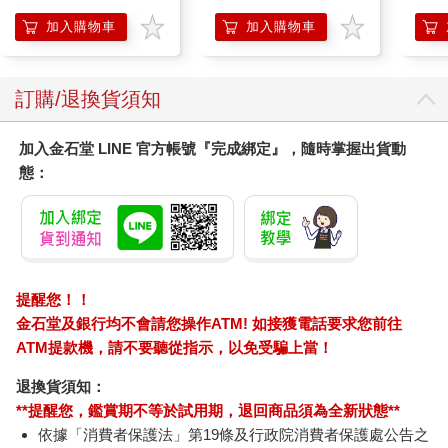
想試試用溼毛鉤釣魚。應該滿好玩的。你要曉得魚群會去哪裡覓
加入購物車
加入購物車
食，可不只是拿毛鉤到處亂碰這麼簡單，要放對地方才行，就像
放乾毛鉤一樣謹慎。」
「要有策略。」我說。
訂購/退換貨須知
「說得好。策略其實都一樣的。」
對話又出現一陣頗為自在的停頓。沒隔多久，我說，「只是恐怕
要再過一段時間才能去那裡釣魚了。」到頭來，竟然是我開啟了
加入金石堂 LINE 官方帳號『完成綁定』，隨時掌握出貨動
戰爭的話題，避而不談還真難。
態：
他說，「是啊，真可惜。之前，我在那裡的河水變得適合釣魚前
就必須先走了。那裡在五月底以前都沒什麼魚可以釣，河水很混
濁，水位也太滿——因為融雪嘛，你也知道的。但到了八月又是
枯水期，沒辦法釣，天氣也太熱。六月中是最適合的時節。」
我側過頭，「你今年去過那裡嗎？」因為他隨口提起的五月底，
正是德軍從荷蘭和比利時大舉入侵法國，而英軍也正在進行敦克
提醒您！！
爾克大撤退的時候，法軍那時則被逼回巴黎和更遠的地區。五月
金石堂及銀行均不會請您操作ATM! 如接獲電話要求您前往
底似乎不是老人家到法國中部釣魚的最佳時機。
ATM提款機，請不要聽從指示，以免受騙上當！
他說，「我是四月去的，原本預計整個夏天都要待在那裡，後來
卻得離開。」
退換貨須知：
我帶著些許笑意注視著他，「回家路上有沒有什麼狀況？」
**提醒您，鑑賞期不等於試用期，退回商品須為全新狀態**
「沒有，」他說，「還好。」
依據「消費者保護法」第19條及行政院消費者保護處公告之