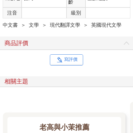
齡
掛上去，帽子蓋在最外面。我晃過去查看自動收報機的最新消
注音
級別
息，不好也不壞。我們的空軍仍在德國魯爾區大展神威，羅馬尼
亞繼續與鄰國爭鬥不休。法國失守的這幾個月來，局勢一直都是
中文書
＞
文學
＞
現代翻譯文學
＞
英國現代文學
如此。
我到餐廳享用晚餐時，哈爾德已經在那裡了，除了我們之外沒什
麼人。他的侍者年紀和他差不多大，在哈爾德用餐時站在桌旁和
商品評價
他聊天。兩人的對話自然而然傳入我耳中。他們在談論板球，重
溫一九二五年的對抗賽。
我獨自用餐，所以比哈爾德更早吃完。到櫃檯結帳時，我問收銀
寫評價
員，「那邊那位侍者叫什麼名字？」
「應該是傑克森？先生？」
「對，就是他。他在這裡多久了？」
相關主題
「噢，非常久了，可以說一輩子都在這裡。我記得應該是一八九
五年還是一八九六年來的。」
「那還真是久啊。」
他笑著找錢給我，「是啊，先生。但波爾森——他在這裡的時間
更久。」
我去了樓上的吸菸室，駐足在擺滿期刊的桌前。當我漫不經心地
翻閱一本會員名冊，發現哈爾德在一八九六年就加入俱樂部了。
老高與小茉推薦
這麼說起來，這對主僕檔一起廝混了一輩子。