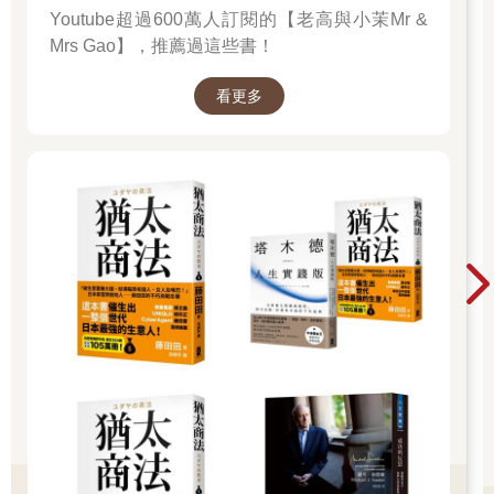
我拿了幾本有插圖的週刊，點了咖啡來喝，接著穿越房間，走向
Youtube超過600萬人訂閱的【老高與小茉Mr &
俱樂部最舒適的那兩張並排椅子，準備閒散消磨一個鐘頭左右，
Mrs Gao】，推薦過這些書！
再回自己的公寓。幾分鐘後，我身邊傳來腳步聲。哈爾德彎下修
長的身軀坐進另一張椅子，一個男孩主動為他送上咖啡和白蘭
看更多
地。
不久，他輕聲開口，「在這個國家連一杯像樣的咖啡都喝不到，
實在是太奇怪了。就連這種俱樂部也泡不出好咖啡。」
我放下報紙。假如這位老先生想和我聊聊，我沒什麼意見。這一
整天我都在那間舊式辦公室工作，雙眼盯著報告、撰寫交接紀
錄。能摘下眼鏡休息一會兒感覺還不錯，我已經非常累了。
我摸索著口袋裡的眼鏡盒，「我有次聽一個賣咖啡的傢伙說，在
我們這種氣候，磨好的咖啡粉保存不了。可能是溼度之類的關
係。」
「磨好的咖啡粉不管在什麼氣候都會壞掉，」他的語氣相當篤
定，「直接買磨好的咖啡粉當然泡不出好咖啡。應該要買豆子，
要煮的時候再磨。但他們才不會這樣做呢。」
他又繼續談了一會兒諸如咖啡、菊苣咖啡之類的事。接著，話題
自然而然轉向白蘭地。他很讚賞俱樂部的白蘭地，「我曾經擁有
一家酒廠的股份。」他說，「很多年以前，在艾希特市。但上次
大戰過後沒多久就賣掉了。」