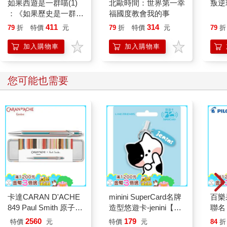
如果西遊是一群喵(1)
北歐時間：世界第一幸
叛逆
場戰爭或上一場戰爭，內心有股緊繃的衝動，使得對話一再回到
：《如果歷史是一群
福國度教會我的事
戰爭上。但是戰爭似乎早已遠離這名身材精瘦的老人，他的興趣
喵》作者最新力作，附
411
314
79
折
特價
元
79
折
特價
元
79
折
轉移到了比較和緩的主題。
【首卷特典】拉頁
很快地，我們聊起釣魚。他非常熱衷釣魚，我也有一點點經驗。
加入購物車
加入購物車
大多海軍軍官都會帶著一根釣竿和一把槍上船。我有些下午會在
岸邊釣魚，在世界各地許多地方都釣過，通常會因為用錯毛鉤而
以失敗收場。不過他可是個中好手，足跡遍布英倫諸島及歐洲許
您可能也需要
多地區。在以前那個年代，鄉村律師的生活並不緊湊。
他談著釣魚和法國的事，讓我想起自己的一段經歷。「我在法國
看過幾個傢伙用某種怪好玩的飛蠅釣法，」我說，「他們會拿一
支巨大的竹竿，大約二十五英尺長，在一端綁線——不用捲線
器，他們用的是溼毛鉤，然後在湍急的水裡來回拖行。」
他露出微笑。「沒錯，」他說，「他們就是這樣釣的。你是在哪
裡看到這種釣法？」
「在熱克斯附近，」我說，「基本上是瑞士境內。」
他若有所思地露出微笑，「我對那裡很熟，真的很熟。」他說，
「聖克洛德。你知道聖克洛德嗎？」
卡達CARAN D'ACHE
minini SuperCard名牌
百樂果
我搖搖頭，「我對侏羅省不熟悉。那是莫雷附近吧？對嗎？」
849 Paul Smith 原子筆
造型悠遊卡-jenini【受
聯名
「是的，離莫雷不遠。」他好一會兒沒說話。我們就這樣一起在
ED.5 條紋銀
託代銷】
2560
179
靜謐的房間裡休息。不久後，他說，「我今年夏天想去河邊，就
特價
元
特價
元
84
折