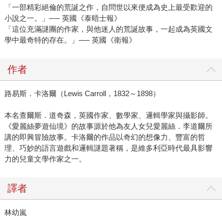
「一部精彩絕倫的荒誕之作，自問世以來便成為史上最受歡迎的
小說之一。」── 英國《泰晤士報》
「這位充滿謎團的作家，與他迷人的荒誕故事，一起成為英國文
學中最奇特的存在。」── 英國《衛報》
作者
路易斯．卡洛爾（Lewis Carroll，1832～1898）
本名查爾斯．道奇森，英國作家、數學家、邏輯學家與攝影師。
《愛麗絲夢遊仙境》的故事源於他為友人女兒愛麗絲．李道爾所
講的即興冒險故事。卡洛爾的作品以奇幻的想像力、豐富的哲
理、巧妙的語言遊戲和邏輯謎題著稱，是維多利亞時代最具影響
力的兒童文學作家之一。
譯者
林幼嵐