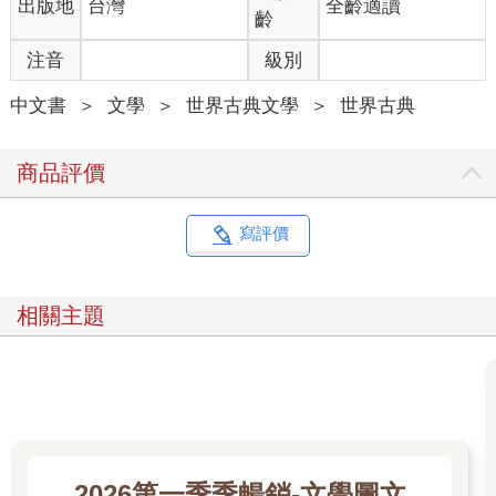
出版地
台灣
全齡適讀
她就這樣一直掉啊掉，究竟要掉到什麼時候才會結束？「我現在
齡
到底掉了幾公里遠了？」她忍不住出了聲。「我應該快接近地球
注音
級別
的核心了吧，我算算看，應該是往下掉了六千四百公里左
右……」（你知道的，愛麗絲在教室裡學過不少這類的東西，雖
中文書
＞
文學
＞
世界古典文學
＞
世界古典
然這並不是個多適合炫耀知識的時機，畢竟也沒有人在聽她講，
但能順口複習一下，也是不錯的練習。）「嗯，差不多是這個距
離吧──不過，不知道我現在的緯度和經度是多少？」（其實愛麗
商品評價
絲對緯度或經度是什麼意思一點概念都沒有，只是覺得這兩個詞
聽起來很氣派。）
過了一下，她又開始自言自語：「不知道我會不會一路穿過地
寫評價
球？要是最後從另一邊掉出來，剛好遇到那些頭朝下走路的人，
一定會很好笑！我想……他們就是『對腳人』吧，」（她有點慶
幸這次沒人聽見，因為她也覺得這個詞聽起來一點都不對。）
相關主題
「但我還是得問問他們這裡是哪個國家才行，對吧。請問一下，
小姐，這裡是紐西蘭，還是澳洲呢？」（她在說這句話時，還試
著行了一個屈膝禮──你能想像邊往下掉，還邊進行華麗屈膝禮的
樣子嗎！你覺得你做得到嗎？）「她一定會覺得我這個小女孩怎
麼這麼沒常識，居然問這種問題！不行，還是不要問好了，也許
我會在什麼地方看到寫著地名也說不定。」
繼續掉啊掉，掉個沒完沒了。反正也沒別的事可做，愛麗絲很快
2026第一季季暢銷-文學圖文