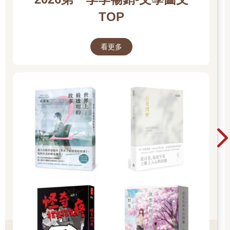
又開始自言自語了。「黛娜今天晚上一定會很想我吧，我覺得一
定會！」（黛娜是她的貓）「希望他們別忘了下午茶時間要給牠
TOP
一碟牛奶。黛娜，親愛的！我真希望妳現在也在這裡陪我！空中
恐怕是沒有老鼠，不過妳也許可以抓隻蝙蝠，妳知道的，因為蝙
蝠長得跟老鼠很像嘛。但是貓會吃蝙蝠嗎？我不太確定。」說到
看更多
這裡，愛麗絲開始覺得昏昏欲睡，便帶著半夢半醒的語氣，繼續
自言自語：「貓會吃蝙蝠嗎？貓會吃蝙蝠嗎？」有時候還會變成
「蝙蝠會吃貓嗎？」你看，既然哪個問題她都沒辦法回答，怎麼
問也就沒什麼差別了。她感覺自己快睡著了，開始夢見自己和黛
娜手牽著手在散步，還很認真地問她：「黛娜，妳老實說，妳有
沒有吃過蝙蝠？」就在這個時候，她突然咚咚地摔在一堆樹枝和
乾葉子上，總算停下來，不再往下掉了。
愛麗絲一點也沒受傷，立刻跳起來穩穩站住了腳步。她抬頭看，
頭頂上卻是一片黑壓壓，前方則是一條長長的通道。那隻白兔還
在視線之中，正匆匆忙忙地向前跑。在這個分秒必爭的時候，愛
麗絲立刻像一陣風似地追了上去，剛好聽見牠在轉彎時說：「哎
呀，我的耳朵和鬍鬚，怎麼這麼晚了！」她緊跟在牠後面轉過那
個彎，但是白兔已經不見蹤影。她發現自己來到一間又長又矮的
大廳，屋頂上掛著一排燈，照亮了整個空間。
整個大廳四面都是門，但全都上了鎖。愛麗絲沿著一側走到底，
又從另一側走回來，把每一扇門都試過一遍之後，只能垂頭喪氣