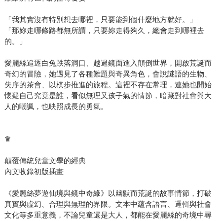
「我其實沒有特別想去哪裡，只要能到個什麼地方就好。」
「那妳走哪條路都無所謂，只要妳走得夠久，總會走到哪裡去
的。」
愛麗絲追逐白兔跌落洞口、越過鏡面進入顛倒世界，開啟荒誕而
奇幻的冒險，她遇見了各種難題與奇異角色，會說謎語的生物、
失序的茶會、以棋步推進的旅程。這裡不存在常理，連她也開始
懷疑自己究竟是誰，看似無理又孩子氣的情節，暗藏對社會與大
人的嘲諷，也映照成長的勇氣。
♛
顛覆傳統兒童文學的經典
內文收錄初版插畫
《愛麗絲夢遊仙境與鏡中奇緣》以幽默而荒誕的故事情節，打破
真實與虛幻、合理與無理的界限。文本中蘊含語言、邏輯與社會
文化等多重意義，不論兒童還是大人，都能在愛麗絲的奇境中尋