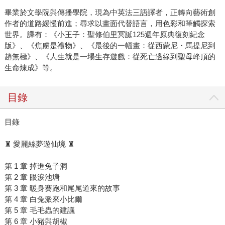
畢業於文學院與傳播學院，現為中英法三語譯者，正轉向藝術創
作者的道路緩慢前進；尋求以畫面代替語言，用色彩和筆觸探索
世界。譯有：《小王子：聖修伯里冥誕125週年原典復刻紀念
版》、《焦慮是禮物》、《最後的一幅畫：從西蒙尼・馬提尼到
趙無極》、《人生就是一場生存遊戲：從死亡邊緣到聖母峰頂的
生命煉成》等。
目錄
目錄
♜ 愛麗絲夢遊仙境 ♜
第 1 章 掉進兔子洞
第 2 章 眼淚池塘
第 3 章 暖身賽跑和尾尾道來的故事
第 4 章 白兔派來小比爾
第 5 章 毛毛蟲的建議
第 6 章 小豬與胡椒