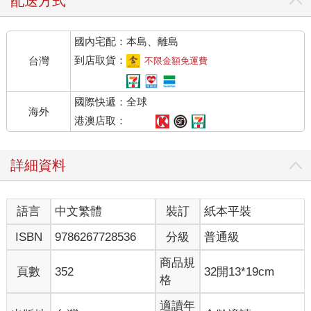
配送方式
心驅使她穿過田野追了過去，剛好趕上看到那隻白兔鑽進樹籬下
的一個大兔子洞裡。
國內宅配：本島、離島
就在那個瞬間，愛麗絲也跟著跳了下去，完全沒想過自己要怎麼
再回到地面。
到店取貨：
台灣
不限金額免運費
兔子洞一開始筆直延伸，就像隧道一樣，延伸了一段距離，接著
倏地往下傾斜，變化突然到愛麗絲甚至來不及思考要怎麼停住，
國際快遞：全球
就發現自己整個人往下墜落，像是掉進了一口深不見底的井裡。
海外
也不知道是井真的太深，還是她掉得太慢，總之她一路往下墜的
港澳店取：
過程中，還有充裕的時間可以四處張望，一邊想著等一下會怎麼
樣。她先試著朝下看，想看清楚自己會掉到哪裡去，可是底下太
詳細資料
暗，什麼也看不見，接著她轉頭看向井壁，發現四周擺滿了櫥櫃
和書架，到處都有掛在鉤子上的地圖和圖畫。她在經過其中一個
架子時，順手拿起了一個貼著「橘子果醬」標籤的玻璃罐，但讓
語言
中文繁體
裝訂
紙本平裝
她大失所望的是，罐子裡面什麼也沒有。她又不想隨手往下丟，
怕不小心砸死下面的人，只好在經過某個櫥櫃時，又想辦法把罐
ISBN
9786267728536
分級
普通級
子塞了回去。
「嘿！」愛麗絲心想，「像這樣摔下來一次，我以後從樓梯上滾
商品規
頁數
352
32開13*19cm
下來，就沒什麼好怕的了！回到家，大家一定都會覺得我很勇
格
敢！哼，就算從屋頂上掉下來，我也不會吭一聲的！」（說不定
她還真做得到呢。）
適讀年