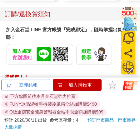
「吃我」兩個字。「好吧，那我就吃吃看，」愛麗絲說，「要是
它讓我變大，我就能拿到鑰匙；要是讓我變小，我就可以從那扇
您可能會喜歡
門的門縫鑽過去；不管是哪一種，反正我都能進去花園，所以結
果怎樣我都無所謂！」
她吃了一小口，焦急地自言自語：「是變大？還是變小啊？」她
一邊把手放在頭頂上，想感覺看看自己的身體朝哪個方向變化，
結果發現自己還是原來那個大小，這讓她很意外──說真的，平常
人在吃蛋糕的時候，本來就不會有什麼變化，但愛麗絲已經習慣
什麼稀奇古怪的事都會發生，所以當一切突然恢復正常時，反而
讓她覺得枯燥又愚鈍。
於是她繼續吃，很快就把整塊蛋糕吃完了。
聖誕材料包-歡慶聖誕
【預購8月暫定】萬代
驀然
襪
代理版 日本PB 魂商店
限定 數碼寶貝 D-ARK
99
3790
特價
元
特價
元
特價
25周年彩色進化版
加入購物車
加入購物車
訂購/退換貨須知