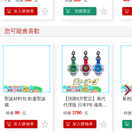
續縮小下去。這讓她有點緊張，「因為你想想看，也有可能
79
折
特價
元
79
折
特價
元
79
折
啊，」她對自己說，「我最後就整個人都消失不見了吔，就像蠟
加入購物車
加入購物車
燭熄掉那樣。我到時候會變成什麼樣子呢？」她試著想像蠟燭被
吹熄之後，火焰看起來會變成什麼樣，因為她實在記不起來到底
有沒有看過那樣的畫面。
您可能也需要
過了一陣子，她發現自己沒有再繼續縮小，於是立刻決定朝那座
花園前進。但是……哎呀！可憐的愛麗絲！她走到門邊才發現，
自己把那金色小鑰匙忘在桌上了。她又跑回桌子那裡，結果發現
根本搆不著。她透過玻璃清清楚楚地看見鑰匙放在那裡，也用盡
全力想要爬上桌腳，但桌腳實在太滑了，她爬到筋疲力盡。最
後，這個可憐的小東西只好坐在地上，難過地哭了出來。
「好了，這樣哭下去也沒什麼用！」愛麗絲對自己嚴厲地說道。
「我勸妳現在就給我停下來喔！」她平常很愛給自己出主意（雖
然她大多時候都不照著做），有時甚至會把自己罵得眼眶都紅
了。她還記得有一次，因為自己在跟自己玩槌球時耍了小聰明，
結果氣得想打自己一巴掌，因為她這個古靈精怪的小孩，很愛假
米諾諾防勒耳口罩繩減
對常來我家的辣妹為所
INT
裝自己是兩個人。「不過現在假裝成兩個人也沒什麼意義了，」
壓帶－2入X6組
欲為 (5) 特裝版
無線
可憐的愛麗絲心想，「我現在剩下這麼一丁點，都快不夠湊成一
959)
348
660
7
折
特價
元
特價
元
699
個像樣的人了呢！」
沒多久，她就注意到桌子底下放著一個小玻璃盒。她打開來一
加入購物車
預購限定
看，裡面有一塊超迷你的蛋糕，上面還用葡萄乾整整齊齊地排著