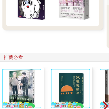
地回到中間，心裡想著自己到底要怎樣才能離開這裡。
突然間，她看到了一張三隻腳的小桌子，整張都是實心玻璃做
的。桌上什麼也沒有，只有一把小巧的金鑰匙。愛麗絲立刻想
到，這鑰匙也許是用來開大廳裡某道門的，不過唉呀！不是門鎖
太大，就是鑰匙太小，總之就是打不開任何一扇門。不過，當她
繞第二圈時，發現了一道她剛才沒注意到的矮布簾。布簾後面藏
著一扇小門，大概只有三十八公分高。她試著將那把金色小鑰匙
插進鎖孔裡，結果讓她開心不已，因為鑰匙居然真的轉得開！
愛麗絲打開那扇門，發現後面是一條窄窄的通道，幾乎跟老鼠洞
差不多大。她跪下來往裡面看，看到了一座美得讓人驚嘆的花
推薦必看
園，是你從沒見過的那種。她多麼渴望能離開陰暗的大廳，在那
一片繽紛的花朵與沁涼的噴泉之間漫步啊，但她卻連頭都擠不進
那道門。「就算頭過得去，」可憐的愛麗絲心想，「肩膀沒辦法
跟著過去也是白搭。啊，要是我能像望遠鏡一樣收起來就好了！
我覺得我辦得到，只要我知道該從哪裡開始就好。」因為你看，
最近實在發生太多離奇的事情了，以至於愛麗絲開始覺得，好像
真的沒什麼事是絕對不可能的。
站在小門旁邊乾等好像也沒什麼意義，於是她又回到桌子那裡，
心裡有點期盼上面會不會又多了一把鑰匙，或者至少有一本教人
怎麼把身體像望遠鏡一樣縮小的說明書。這次，她看到桌上多出