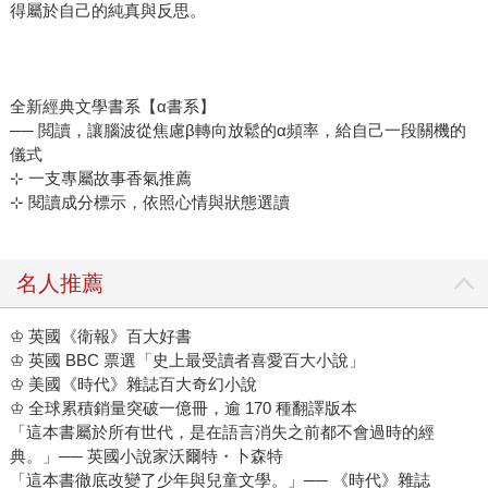
得屬於自己的純真與反思。
全新經典文學書系【α書系】
── 閲讀，讓腦波從焦慮β轉向放鬆的α頻率，給自己一段關機的
儀式
⊹ 一支專屬故事香氣推薦
⊹ 閱讀成分標示，依照心情與狀態選讀
名人推薦
♔ 英國《衛報》百大好書
♔ 英國 BBC 票選「史上最受讀者喜愛百大小說」
♔ 美國《時代》雜誌百大奇幻小說
♔ 全球累積銷量突破一億冊，逾 170 種翻譯版本
「這本書屬於所有世代，是在語言消失之前都不會過時的經
典。」── 英國小說家沃爾特・卜森特
「這本書徹底改變了少年與兒童文學。」── 《時代》雜誌