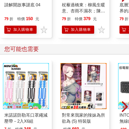
了一個小瓶子（愛麗絲很確定剛剛明明沒看見這種東西），瓶口
請解開故事謎底 04
杖藜過橋東：柳風生暖
底層
綁著一張紙標籤，上面用了大大的字體，工工整整地寫著：「喝
意、杏雨不濕衣；陳亮
界的
我」。
恭談以心轉境的適齡漫
150
379
79
折
特價
元
79
折
特價
元
79
折
光是說「喝我」當然容易，但聰明的小愛麗絲才不會那麼輕易就
想
照做。「不，我要先看看，」她說，「看這瓶子上有沒有寫著
加入購物車
加入購物車
『毒藥』兩個字。」她讀過不少溫馨小故事，故事裡的孩子要是
會燙傷、被野獸吃掉，或者遇上其他可怕遭遇的話，都是因為他
們偏偏不肯把朋友教導自己的簡單規則放在心上，像是燒紅的撥
其他人也買
火棒拿太久會灼傷、用刀子把手指割得非常深的話通常會流血，
還有她從來沒忘記的──要是你喝了太多瓶子上寫著「毒藥」的東
西，遲早會覺得很不舒服。
不過，因為這瓶子上沒有寫「毒藥」，愛麗絲鼓起勇氣嘗了一
口，沒想到卻很好喝（嚴格來說，它喝起來像是櫻桃派、卡士達
醬、鳳梨、烤火雞、太妃糖，還有抹著奶油的熱騰騰吐司混在一
起的味道），於是她很快就把整瓶都喝光了。
「好奇妙的感覺啊！」愛麗絲說，「我一定是像望遠鏡一樣縮小
了。」
而她說得一點也沒錯，她現在只剩下二十五公分高。想到自己現
餘生是你晚點沒關係
傾城之戀【張愛玲百歲
如果
在的身高剛好可以穿過那扇小門、進到美麗的花園裡，她的臉立
誕辰紀念版】：短篇小
刻亮了起來。不過，她還是先等了幾分鐘，想看看自己會不會繼
說集一 1943年
316
252