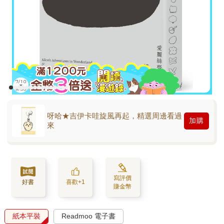
呀哈★吉伊卡哇旋風再起，精選周邊看過
加購
來
寫評價
好書
喜歡+1
賺金幣
紙本平裝
Readmoo 電子書