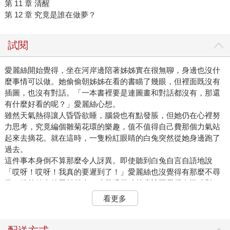
第 11 章 清醒
第 12 章 究竟是誰在做夢？
試閱
愛麗絲開始覺得，坐在河岸邊陪著姊姊實在很無聊，身邊也沒什
麼事情可以做。她偷偷朝姊姊在看的書瞄了幾眼，但裡面既沒有
插圖，也沒有對話。「一本書裡要是連圖畫和對話都沒有，那還
有什麼好看的呢？」愛麗絲心想。
雖然天氣熱得讓人昏昏欲睡，腦袋也有點發脹，但她仍在心裡努
力思考，究竟編個雛菊花環的樂趣，值不值得自己費那個力氣站
起來去摘花。就在這時，一隻粉紅眼睛的白兔突然從她身邊跑了
過去。
這件事本身倒不算那麼令人訝異。即使聽到白兔自言自語地說
「哎呀！哎呀！我真的要遲到了！」愛麗絲也沒覺得有那麼不尋
常（雖然她事後回想起來，才發現當時就應該要覺得奇怪才對，
但在那個當下，一切似乎都自然得很），然而，當白兔真的從西
看更多
裝背心口袋裡掏出一只懷錶看了看，然後又急急忙忙繼續趕路，
愛麗絲才立刻跳了起來，因為她突然想到，自己從沒看過哪隻兔
子會穿西裝背心，更別說還有懷錶可以拿出來看了。強烈的好奇