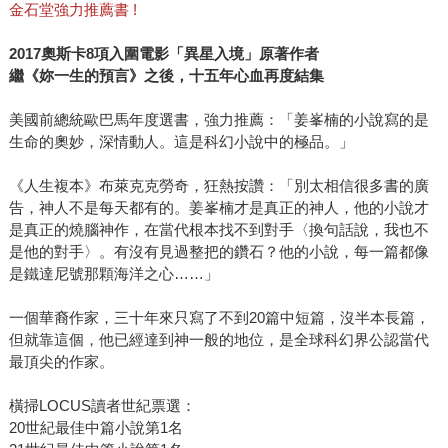
金石堂強力推薦書 !
2017奧斯卡8項入圍電影「異星入境」原著作者
繼《妳一生的預言》之後，十五年心血再度結集
美國前總統歐巴馬年度選書，強力推薦：「姜峯楠的小說寫的是
生命的奧妙，深情動人。這是科幻小說中的極品。」
《人生複本》布萊克克勞奇，狂熱按讚：「別太相信很多書的廣
告，神人不是每天都有的。姜峯楠才是真正的神人，他的小說才
是真正的燒腦神作，在當代根本找不到對手〈換句話說，我也不
是他的對手〉。有沒有見過整把的鑽石？他的小說，每一篇都像
是鐵達尼號那顆海洋之心……」
一個華裔作家，三十年來只寫了不到20篇中短篇，沒半本長篇，
但就靠這個，他已經達到神一般的地位，是全球科幻界公認當代
最頂尖的作家。
橫掃LOCUS讀者世紀票選：
20世紀最佳中篇小說第1名