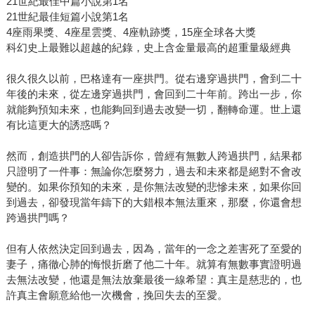
21世紀最佳中篇小說第1名
21世紀最佳短篇小說第1名
4座雨果獎、4座星雲獎、4座軌跡獎，15座全球各大獎
科幻史上最難以超越的紀錄，史上含金量最高的超重量級經典
很久很久以前，巴格達有一座拱門。從右邊穿過拱門，會到二十
年後的未來，從左邊穿過拱門，會回到二十年前。跨出一步，你
就能夠預知未來，也能夠回到過去改變一切，翻轉命運。世上還
有比這更大的誘惑嗎？
然而，創造拱門的人卻告訴你，曾經有無數人跨過拱門，結果都
只證明了一件事：無論你怎麼努力，過去和未來都是絕對不會改
變的。如果你預知的未來，是你無法改變的悲慘未來，如果你回
到過去，卻發現當年鑄下的大錯根本無法重來，那麼，你還會想
跨過拱門嗎？
但有人依然決定回到過去，因為，當年的一念之差害死了至愛的
妻子，痛徹心肺的悔恨折磨了他二十年。就算有無數事實證明過
去無法改變，他還是無法放棄最後一線希望：真主是慈悲的，也
許真主會願意給他一次機會，挽回失去的至愛。