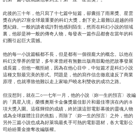
此後的三十年，他只寫了十七篇中短篇，卻囊括了雨果獎、星雲
獎在內的27座全球最重要的科幻大獎，創下史上最難以超越的得
獎紀錄。一般的讀者或許對他感到陌生，然而在科幻小說的領域
裏，他卻是神一般的傳奇人物，每發表一篇作品都會在當年的科
幻圈引起巨大震撼。
他的每一小說篇幅都不長，但是都有一個很龐大的概念。以他在
科幻文學界的聲望，多年來曾經有無數出版商鼓勵他把故事發展
成長篇，但他一概拒絕，因為在他心目中，中短篇才是科幻小說
這種文類最完美的形式。問題是，他的寫作信念徹底違反了商業
原理，也就導致他難以走上家喻戶曉名利雙收的成功之路。
但沒想到，就在二○一七年一月，他的小說〈妳一生的預言〉改編
的「異星入境」榮獲奧斯卡金像獎最佳影片和最佳導演在內的８
項大獎入圍。這樣輝煌的成績，終於讓這部電影幕後的靈魂人物
成為全球媒體注目的焦點，而除了〈妳一生的預言〉之外，他的
另外三篇小說也成為好萊塢最炙手可熱的電影題材，各大電影公
司紛紛重金搶奪改編版權。