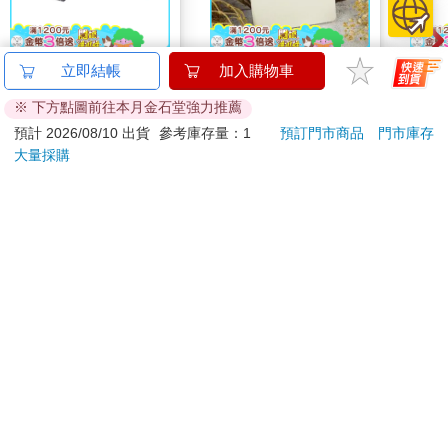
迷你拼拼車-城市景系
時錄三年誌27-29 日初
寶可
立即結帳
加入購物車
列 台北101
白
毛玩
※ 下方點圖前往本月金石堂強力推薦
207
500
9
折
特價
元
特價
元
78
折
預計 2026/08/10 出貨
參考庫存量：1
預訂門市商品
門市庫存
大量採購
加入購物車
加入購物車
您可能會喜歡