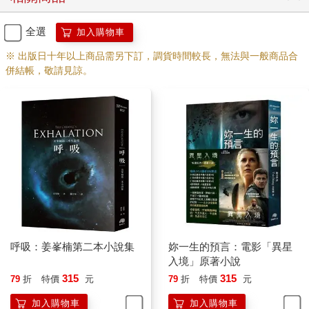
全選
加入購物車
※ 出版日十年以上商品需另下訂，調貨時間較長，無法與一般商品合
併結帳，敬請見諒。
呼吸：姜峯楠第二本小說集
妳一生的預言：電影「異星
入境」原著小說
315
315
79
折
特價
元
79
折
特價
元
加入購物車
加入購物車