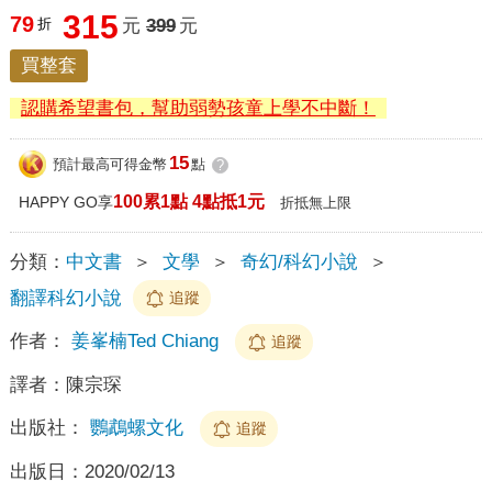
315
79
折
元
399
元
買整套
認購希望書包，幫助弱勢孩童上學不中斷！
15
預計最高可得金幣
點
?
100累1點 4點抵1元
HAPPY GO享
折抵無上限
分類：
中文書
＞
文學
＞
奇幻/科幻小說
＞
翻譯科幻小說
追蹤
作者：
姜峯楠Ted Chiang
追蹤
譯者：
陳宗琛
出版社：
鸚鵡螺文化
追蹤
出版日：
2020/02/13