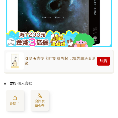
呀哈★吉伊卡哇旋風再起，精選周邊看過
加購
來
★
295
個人喜歡
寫評價
喜歡+1
賺金幣