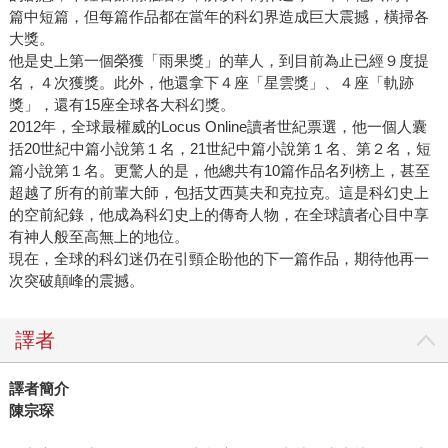
篇中短篇，但每篇作品都在當年的科幻界造成巨大震撼，橫掃各
大獎。
他是史上第一個榮獲「雨果獎」的華人，到目前為止已經９度提
名，４次獲獎。此外，他還拿下４座「星雲獎」、４座「軌跡
獎」，還有15座全球各大科幻獎。
2012年，全球最權威的Locus Online讀者世紀票選，他一個人囊
括20世紀中篇小說第１名，21世紀中篇小說第１名、第２名，短
篇小說第１名。更驚人的是，他總共有10篇作品名列榜上，甚至
超越了所有的前輩大師，包括艾西莫夫和克拉克。這是科幻史上
的空前紀錄，他成為科幻史上的傳奇人物，在全球讀者心目中享
有神人般至高無上的地位。
現在，全球的科幻迷仍在引頸企盼他的下一篇作品，期待他再一
次突破顛峰的震撼。
譯者
譯者簡介
陳宗琛