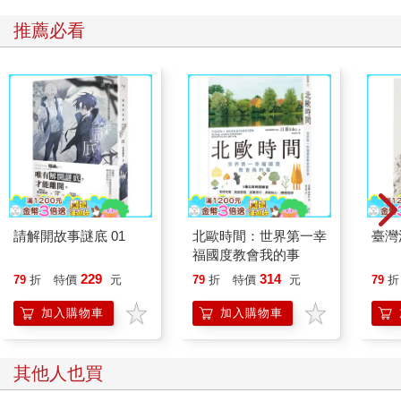
推薦必看
請解開故事謎底 01
北歐時間：世界第一幸
臺灣
福國度教會我的事
229
314
79
折
特價
元
79
折
特價
元
79
折
加入購物車
加入購物車
其他人也買