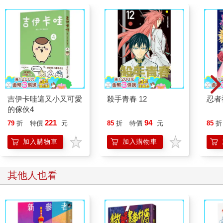
吉伊卡哇這又小又可愛
殺手青春 12
忍者
的傢伙4
221
94
79
折
特價
元
85
折
特價
元
85
折
加入購物車
加入購物車
其他人也看