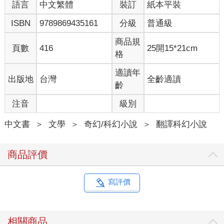
語言
中文繁體
裝訂
紙本平裝
ISBN
9789869435161
分級
普通級
商品規
頁數
416
25開15*21cm
格
適讀年
出版地
台灣
全齡適讀
齡
注音
級別
中文書
＞
文學
＞
奇幻/科幻小說
＞
翻譯科幻小說
商品評價
寫評價
相關商品