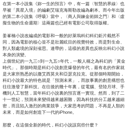
在第一本小說集《妳一生的預言》中，有一篇〈智慧的界線〉也
早被「異星入境」的編劇艾瑞克海斯勒改編為劇本。而今年出版
的第二本小說集《呼吸》當中，〈商人與鍊金術師之門〉和〈虛
擬生物的生命週期〉這兩篇也已經有電影公司取得版權。
姜峯楠小說改編成的電影和一般的好萊塢科幻科幻鉅片截然不
同，因為電影的核心並不是壯麗眩目的視覺特效，而是對生命、
對人類處境的深刻省思。連帶的，這樣的差異也反映出科幻小說
本身的演變。
上個世紀的一九三○到一九五○年代，一般人稱之為科幻的「黃金
時代」。那個時期是科幻小說創意爆發的年代，最有名的作家就
是大家所熟悉的以撒艾西莫夫和亞瑟克拉克。從那個時期開始，
科幻小說最大的特色就是「預測未來」，而故事裏的創意構想也
往往激發了新科技。在往後的幾十年裏，從電腦、登陸月球、手
機到人工智慧，當年科幻小說裏的預言逐一實現。然而，到了二
十一世紀，預測未來變得越來越困難，因為科技的分工越來越細
密，而且陷入激烈的商業競爭，大家思考的問題，不再是人類的
未來，而是如何創造下一代的iPhone。
那麼，在這個全新的時代，科幻小說該寫些什麼？