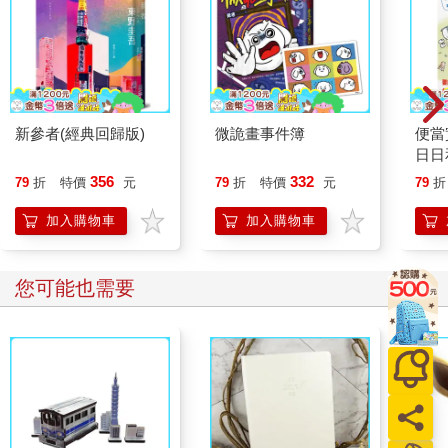
新參者(經典回歸版)
微詭畫事件簿
便當
日日
戰記
356
332
79
折
特價
元
79
折
特價
元
79
折
加入購物車
加入購物車
您可能也需要