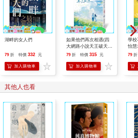
鋼琴旁邊半步，灰撲撲的曙光占據了酒吧滿是灰塵的窗戶。
「好啊。」他說：「你害我整晚沒睡，你確實欠我。」
我盯著他看：「你想喝什麼都可以。」
「不，我累了。已經早上了。我要去睡覺。我就住在對街，陪我
走回去吧。」
他住的公寓空蕩蕩的──只有一張床、一架鋼琴、一張椅子。地板
湖畔的女人們
如果他們再次相遇(四
學校
上散落著骯髒的盤子與玻璃杯，還有一張張多不勝數的樂譜。沒
大網路小說天王破天荒
怡慧
有書桌。我向他要一杯水喝，因為整個房間在我眼前旋轉起來。
合體！)
332
315
他從廚房拿了一杯水給我，說他只有這麼一個乾淨的杯子，他喝
79
折
特價
元
79
折
特價
元
79
折
了一大口水，朝我噴出一道弧形的水柱。我張開嘴巴，試圖接住
加入購物車
加入購物車
水流。他重複做這個動作，直到杯子裡一滴不剩，而我全身溼
透，但還是設法撈到了幾口水。他把杯子放在地上，接著朝我走
來，摘下我的眼鏡，折好鏡腳後放在窗臺上。他把我溼漉漉的襯
其他人也看
衫往上拉起，脫掉之後領著我到他的床上。
我醒來的時候早已日上三竿，大衛不見了，我的頭很痛，房間還
在不停旋轉。我不是沒喝醉過，但是從來沒有這麼嚴重。我掙扎
著爬出被窩，看見地板上有一張字條：一個星期後見。我在水槽
邊大口大口地灌水，接著把玻璃杯裝滿水，走到起居室。我坐在
房裡唯一一張椅子上，喝光杯中的水，然後躺回床上，鑽進被
窩。我在日落前再次醒來時，依舊沒有看見他的身影，於是我收
拾自己的衣服，摺好他的字條放進口袋，離開。