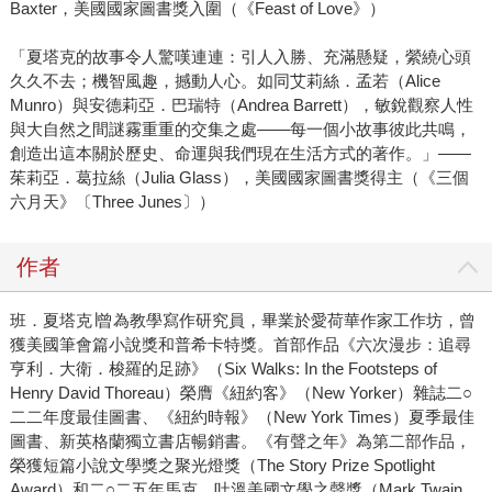
Baxter，美國國家圖書獎入圍（《Feast of Love》）
「夏塔克的故事令人驚嘆連連：引人入勝、充滿懸疑，縈繞心頭
久久不去；機智風趣，撼動人心。如同艾莉絲．孟若（Alice
Munro）與安德莉亞．巴瑞特（Andrea Barrett），敏銳觀察人性
與大自然之間謎霧重重的交集之處——每一個小故事彼此共鳴，
創造出這本關於歷史、命運與我們現在生活方式的著作。」——
茱莉亞．葛拉絲（Julia Glass），美國國家圖書獎得主（《三個
六月天》〔Three Junes〕）
作者
班．夏塔克∣曾為教學寫作研究員，畢業於愛荷華作家工作坊，曾
獲美國筆會篇小說獎和普希卡特獎。首部作品《六次漫步：追尋
亨利．大衛．梭羅的足跡》（Six Walks: In the Footsteps of
Henry David Thoreau）榮膺《紐約客》（New Yorker）雜誌二○
二二年度最佳圖書、《紐約時報》（New York Times）夏季最佳
圖書、新英格蘭獨立書店暢銷書。《有聲之年》為第二部作品，
榮獲短篇小說文學獎之聚光燈獎（The Story Prize Spotlight
Award）和二○二五年馬克．吐溫美國文學之聲獎（Mark Twain