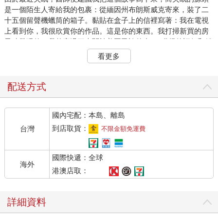
是一個陌生人寄給我的包裹：從緬因州布朗斯威克寄來，裝了二
十五個留聲機蠟筒的箱子。黏貼在盒子上的信裡寫著：我在電視
上看到你，我很欣賞你的作品。這是你的東西。我打掃新買的房
子時發現的。我曾寫過三本關於美國民謠的書──獲得的評價和銷
路不錯，我才會上電視接受訪問──但是我從來沒寫過與大衛共度
看更多
的那個夏天。所以，我就來說說吧。
第一次見到他是在秋天，那時我在新英格蘭音樂學院的第一個學
配送方式
期剛結束，與朋友一起去酒吧放鬆。他在酒吧的另一端，坐在鋼
琴前。我記得自己看著他的襯衫背面，隨著他的動作忽地繃緊，
國內宅配：本島、離島
又鬆垮地皺起來。
我的朋友山姆拍拍我的手臂：「你覺得怎麼樣？」
到店取貨：
台灣
不限金額免運費
我沒聽到他問我什麼。
「你在看什麼啊？」他一邊說一邊轉頭過去。
國際快遞：全球
我說：「我知道那首歌。」那首歌是〈死寂的冬夜〉，在肯塔基
海外
老家的時候，我父親經常用小提琴演奏的歌曲。這是一首慢歌，
港澳店取：
依他的說法，速度與「人坐著時呼吸」的節奏差不多。我之後研
究考據得知，那是一首源自英格蘭湖區的敘事歌謠，講述一對私
詳細資料
奔離鄉，在樹林裡迷失方向的男女。現在回憶這首歌，令我想起
夏天時躺在門廊上的時光，飛蛾圍繞著燈火打轉，我父親的腳踏