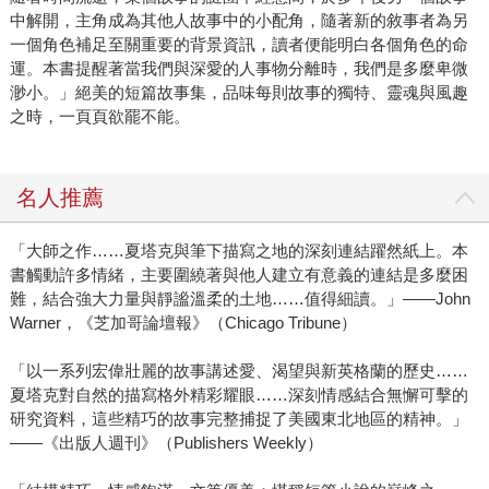
中解開，主角成為其他人故事中的小配角，隨著新的敘事者為另
一個角色補足至關重要的背景資訊，讀者便能明白各個角色的命
運。本書提醒著當我們與深愛的人事物分離時，我們是多麼卑微
渺小。」絕美的短篇故事集，品味每則故事的獨特、靈魂與風趣
之時，一頁頁欲罷不能。
名人推薦
「大師之作……夏塔克與筆下描寫之地的深刻連結躍然紙上。本
書觸動許多情緒，主要圍繞著與他人建立有意義的連結是多麼困
難，結合強大力量與靜謐溫柔的土地……值得細讀。」——John
Warner，《芝加哥論壇報》（Chicago Tribune）
「以一系列宏偉壯麗的故事講述愛、渴望與新英格蘭的歷史……
夏塔克對自然的描寫格外精彩耀眼……深刻情感結合無懈可擊的
研究資料，這些精巧的故事完整捕捉了美國東北地區的精神。」
——《出版人週刊》（Publishers Weekly）