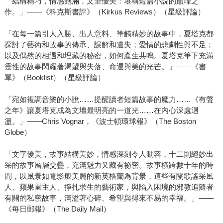
「結構精巧，情感飽滿，文筆優美：堪稱短篇小說的巔峰之
作。」——《科克斯書評》（Kirkus Reviews）（星級評論）
「在每一篇引人入勝、出人意料、筆觸精妙的故事中，夏塔克都
探討了藝術和故事的傳承、誤解和遺失；愛情的悲劇性與不足；
以及偶然的相遇和埋藏的秘密，如何產生共鳴。夏塔克筆下充滿
靈性的故事閃耀著渴望與失落、命運與美的光芒。」——《書
單》（Booklist）（星級評論）
「宛如複調音樂的小說……提醒讀者短篇故事的魔力……《有聲
之年》讓夏塔克成為文壇最明亮的一道光……在內心深處迴
盪。」——Chris Vognar，《波士頓環球報》（The Boston
Globe）
「文字優美，故事結構美妙，情感深刻令人動容，十二則絕妙出
采的故事層層交疊，充滿魅力又藏有祕密。故事橫跨數十年的時
間，以風景如電影般美麗的新英格蘭為背景，這些有關歌謠采風
人、蘋果園主人、掙扎求生的藝術家，與陷入困境的邪教追隨者
有關的私密故事，滿溢著心碎、希望與得來不易的幸福。」——
《每日郵報》（The Daily Mail）