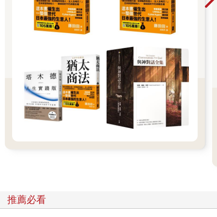
一遍，接著彈了個Ａ和弦。
他挑起眉毛。我那時才注意到他的上唇有一條線，一道疤痕，一
塊淡淡的紅色，後來我知道那出自他父親。
「我不覺得能用鋼琴伴奏。」我說。
「那就看你表演吧。」他雙手一推離開琴鍵，從口袋中掏出另一
支菸，拿起放在櫃子上的蠟燭，用手護著燭火湊到自己面前。然
後靜靜等待。
我發現自己每天早上都能準確說出母親咳嗽的音高，這才得知我
擁有絕對音感。我可以與隔著一片田地吠叫的狗和聲。我是父親
為小提琴調音的調音器──我會站在他的手肘旁邊唱出Ａ，他則一
邊聽一邊捏住弦栓轉緊。我原本以為所有人都看得見聲音。看見
形狀或色彩──譬如Ｄ是顫動的圓圈，黑莓的紫色。我只需要調整
自己看見的形狀，再對準正確的分貝就行了。當我十三歲時，味
道開始伴隨音符出現。若父親演奏Ｂ小調，我口中便會彌漫蠟一
般的苦澀味。如果是精準的Ｃ，我會嘗到甜甜的櫻桃味。Ｄ是牛
奶。
我開口為大衛演唱。
我總是覺得，從我的喉嚨和唇間流瀉而出的聲音不屬於我，彷彿
推薦必看
是偷來的，不是我產生出來的。身體確實是我的──橫膈膜收縮、
喉嚨用力擠壓、嘴唇開合、舌頭鬆弛塑造出聲音──但是那竄出我