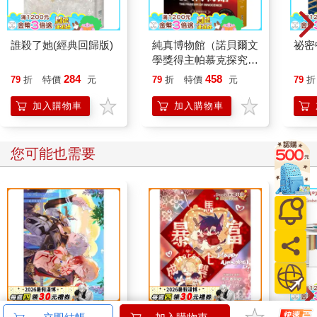
在那之後的每個星期二，大衛都會出現在酒吧的鋼琴旁邊，而我
會拿領到的獎學金請他喝酒。而不是星期二的晚上，我有時候會
站在他住的公寓對街，抬頭觀察，試著辨別出那個在他家裡走動
誰殺了她(經典回歸版)
純真博物館（諾貝爾文
祕密
的身影。我只是好奇，我這麼告訴自己。我似乎從來沒有真的吃
學獎得主帕慕克探究愛
醋嫉妒過，而那是我和大衛分開後，每一段感情都遇到的問題。
與執迷的經典作品●影
284
458
79
折
特價
元
79
折
特價
元
79
折
譬如我四十多歲時的交往對象克拉麗莎，她承認與我朋友上床
視書衣版）
後，就離開我了。我早就知道她與我朋友偷情，我說我只希望她
加入購物車
加入購物車
能早點向我坦承，或許我們能一起度過這個難關，我這樣告訴她
後，她反而很不高興，彷彿我才是不忠的那個人，她說反正我不
關心她，何必留在我身邊？我交往過的其他男人──亞歷斯、威
您可能也需要
廉、艾利斯泰爾，還有其他人──大多數都沒有維持超過幾個月。
文森是交往最久的一個。一九二九年到一九三○年間，我在羅馬住
了一年多，我是那時候認識他的。文森是大提琴家，在我唱歌的
教堂裡練琴，他是米蘭人，天賦異稟的音樂奇才，我們遇見的每
個陌生人都被他迷得神魂顛倒，他的兩顆門牙之間有縫，宏亮的
笑聲能夠一路迴盪飄進城市裡每條狹窄的街巷。當我有一天終於
告訴他，我因為工作的關係必須回家，回到波士頓，他只用義大
利語說了一句「美國人啊」，彷彿那是他能想到最糟糕惡毒的詞
彙。
The Illusion of Now～
《代號DH.》馬年春聯
卡達C