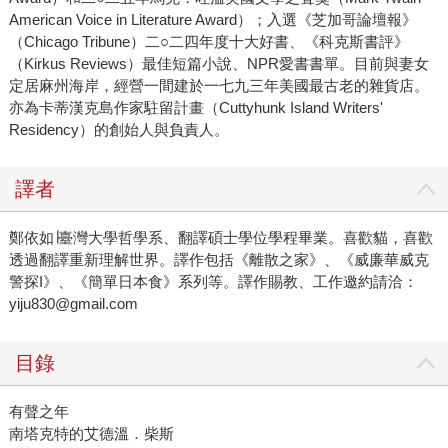
American Voice in Literature Award）；入選《芝加哥論壇報》
（Chicago Tribune）二○二四年度十大好書、《科克斯書評》
（Kirkus Reviews）最佳短篇小說、NPR愛書書單。目前與妻女
定居麻州海岸，經營一間建於一七九三年美國最古老的雜貨店。
亦為卡蒂漢克島作家駐留計畫（Cuttyhunk Island Writers'
Residency）的創始人與負責人。
譯者
鄭依如∣臺灣大學哲學系、翻譯碩士學位學程畢業。喜歡貓，喜歡
透過翻譯重新理解世界。譯作包括《離散之家》、《威廉華威克
警探I》、《簡單日本食》系列等。譯作賜教、工作邀約請洽：
yiju830@gmail.com
目錄
有聲之年
南塔克特的艾德溫．柴斯