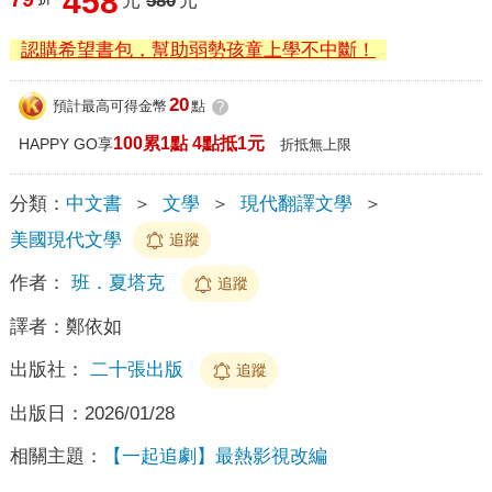
458
元
580
元
認購希望書包，幫助弱勢孩童上學不中斷！
20
預計最高可得金幣
點
?
100累1點 4點抵1元
HAPPY GO享
折抵無上限
分類：
中文書
＞
文學
＞
現代翻譯文學
＞
美國現代文學
追蹤
作者：
班．夏塔克
追蹤
譯者：
鄭依如
出版社：
二十張出版
追蹤
出版日：
2026/01/28
相關主題：
【一起追劇】最熱影視改編