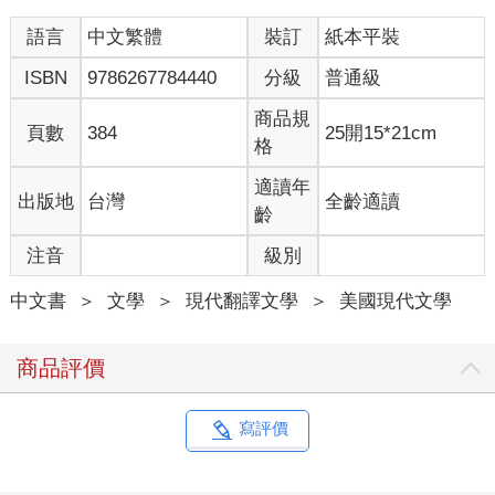
著地板──他的靴子摩擦著木頭。樹上的螽斯鳴聲如紡織，拼縫夜
語言
中文繁體
裝訂
紙本平裝
晚的景象。我哥哥坐在旁邊。
我對山姆說：「借過一下。」
ISBN
9786267784440
分級
普通級
我推開擁擠的人群，往鋼琴的方向擠去。我看著大衛彈琴。他閉
著眼睛，所以起初並沒有注意到我站在旁邊。他嘴上叼著菸。一
商品規
頁數
384
25開15*21cm
頭黑髮往後梳攏。彈到副歌的時候，他的頭隨著節奏晃動。我看
格
著他的手。
「你在哪裡學的？」他彈完後，我問他。
適讀年
出版地
台灣
全齡適讀
「哦。」他抬頭看我。「肯塔基的某個沼澤。」他把菸灰彈到地
齡
上。嗓音低沉。語速太快。他一手彈著Ｃ和弦，用另一隻手拿起
注音
級別
放在地上的酒杯。
「我是從肯塔基來的。」我告訴他。他放在琴鍵上的手停下動
中文書
＞
文學
＞
現代翻譯文學
＞
美國現代文學
作。他再次抬頭看我。
「這樣啊，抱歉。」他伸出手。「大衛。」
「萊諾。」我說。
商品評價
「什麼系的？」
那天晚上，酒吧裡所有客人大概都是音樂學院的人。
我回答：「聲樂。」
寫評價
「很好啊，Fa La La。我是學作曲的。而這個──」他又彈一遍那
個旋律，「──是興趣。夏天的時候。出門透透氣。歌謠采風。」