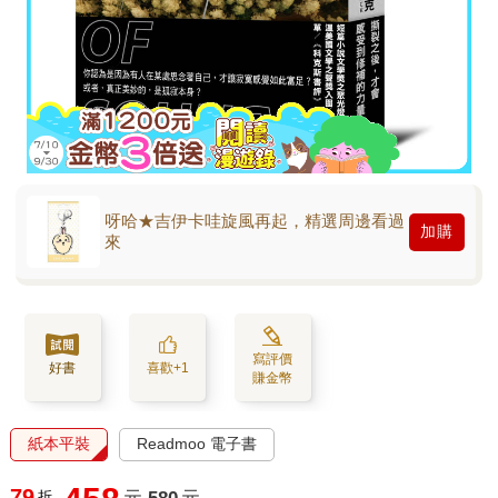
呀哈★吉伊卡哇旋風再起，精選周邊看過
加購
來
寫評價
好書
喜歡+1
賺金幣
紙本平裝
Readmoo 電子書
79
折