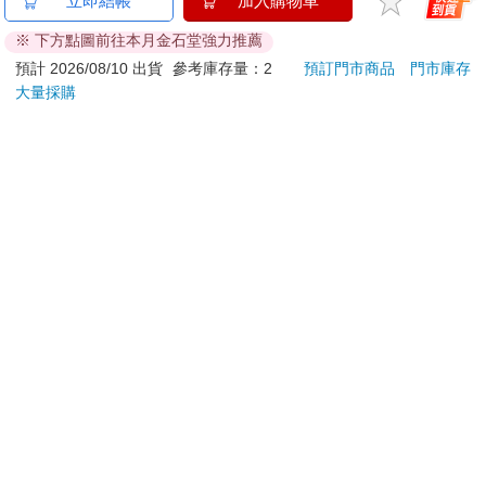
立即結帳
加入購物車
就在我們認識的半年之後，大衛離開了，我不想花太多篇幅回想
此刻的幻象～
組
849 
細節。那是一九一七年。美國加入世界大戰。學校解散。他到歐
※ 下方點圖前往本月金石堂強力推薦
ED.
260
70
特價
元
特價
元
特價
洲戰場去了。我沒去，因為我的視力不好。我在他的日記本裡寫
預計 2026/08/10 出貨
參考庫存量：2
預訂門市商品
門市庫存
下自己在哈洛的老家地址，叫他寄法國的巧克力給我。
大量採購
加入購物車
加入購物車
我回到哈洛，回到農場幫忙我哥，才沒多久，他也遠赴歐洲戰
場。也許我與大衛相處的時光就此為止，我當時這麼想。在波士
頓共度十二個星期二夜晚。我思念他的時機，與你們年輕時沒什
您可能會喜歡
麼兩樣：早晨躺在床上聽著鳴鳥歌唱，被單纏在腿上的時候；我
站在廚房裡看著燒水壺，等水煮滾的時候；我修剪枝葉、嫁接枝
條、固定支撐果樹的木樁和繩索的時候；工作結束後走到河床
上，聽春雨蛙鳴叫的時候；坐在我們家的門廊上，聽見地平線上
的雷雨雲清清喉嚨咳出三個音，聞到因為風雨欲來而蒸騰的泥土
味的時候。也就是說，隨時。有時候我醒來時，會以為眼前出現
他的面孔，我伸長了手想越過床鋪碰觸他。不論再怎麼努力忘
掉，我的身體都記得他的身體。灰藍色的眼睛，虹膜外是一圈淡
淡的紅銅色。他嘴唇上的傷疤。凸出得宛如一根斷骨刺出的喉
結。他的頭髮散發菸草的味道，脖子聞起來則像發酵的水果。我
不像同時代的一些男人那樣承受著罪惡感。我就是愛著大衛，除
如夢似幻的愛情體驗
日本Unicharm嬌聯-Ag
【KI
銀離子1週間長效瞬吸
列-
此之外別無他想。而我的錯在於以為大衛是往後好幾段感情的開
乾爽寵物消臭大師貓尿
平煎
端。我以為自己會嘗到愛情的滋味。我對未來充滿期待與渴望。
350
1373
特價
元
76
折
特價
元
56
折
墊20片/袋(大容量吸水
我怎麼會知道接下來的所有人──亞歷斯、蘿拉、威廉、文森、克