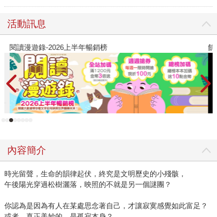
活動訊息
閱讀漫遊錄-2026上半年暢銷榜
飢
內容簡介
時光留聲，生命的韻律起伏，終究是文明歷史的小殘骸，
午後陽光穿過松樹灑落，映照的不就是另一個謎團？
你認為是因為有人在某處思念著自己，才讓寂寞感覺如此富足？
或者，真正美妙的，是孤寂本身？