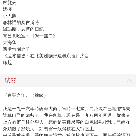
銀髮夾
嫁接
小天鵝
森林裡的奧古斯特
湯瑪斯．瑟博的日記
電台實驗室：《獨一無二》
大海雀
新伊甸園之子
《迪岑信徒：在北美洲曠野追尋永恆》序言
緣起
試閱
〈有聲之年〉（摘錄）
我是一九一六年時認識大衛，當時十七歲。而我現在已經懶得去
計算自己的歲數了。我在劍橋，現在是一九八四年四月。從書桌
上方的窗戶往外望去，想必是某種果莢的白色絨毛小球，已經在
外頭飄了好幾天，如初雪一般聚積在人行道上。
由於最近失眠，醫師便建議我把這個故事寫下來，而失眠的源頭