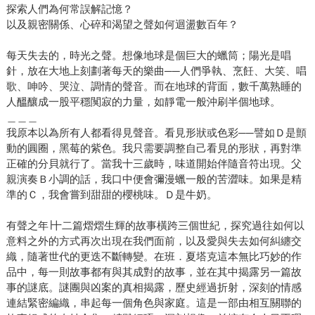
探索人們為何常誤解記憶？
以及親密關係、心碎和渴望之聲如何迴盪數百年？
每天失去的，時光之聲。想像地球是個巨大的蠟筒；陽光是唱
針，放在大地上刻劃著每天的樂曲──人們爭執、烹飪、大笑、唱
歌、呻吟、哭泣、調情的聲音。而在地球的背面，數千萬熟睡的
人醞釀成一股平穩闃寂的力量，如靜電一般沖刷半個地球。
＿＿＿
我原本以為所有人都看得見聲音。看見形狀或色彩──譬如Ｄ是顫
動的圓圈，黑莓的紫色。我只需要調整自己看見的形狀，再對準
正確的分貝就行了。當我十三歲時，味道開始伴隨音符出現。父
親演奏Ｂ小調的話，我口中便會彌漫蠟一般的苦澀味。如果是精
準的Ｃ，我會嘗到甜甜的櫻桃味。Ｄ是牛奶。
有聲之年∣十二篇熠熠生輝的故事橫跨三個世紀，探究過往如何以
意料之外的方式再次出現在我們面前，以及愛與失去如何糾纏交
織，隨著世代的更迭不斷轉變。在班．夏塔克這本無比巧妙的作
品中，每一則故事都有與其成對的故事，並在其中揭露另一篇故
事的謎底。謎團與凶案的真相揭露，歷史經過折射，深刻的情感
連結緊密編織，串起每一個角色與家庭。這是一部由相互關聯的