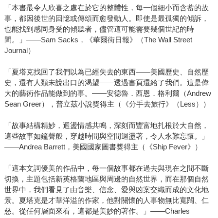
「本書最令人欣喜之處在於它的整體性，每一個細小而含蓄的故
事，都因後世的回憶或傳頌而愈發動人。即使是最孤獨的傾訴，
也能找到感同身受的傾聽者，儘管這可能需要幾個世紀的時
間。」——Sam Sacks，《華爾街日報》（The Wall Street
Journal）
「夏塔克找回了我們以為已經失去的東西——美國歷史、自然歷
史，還有人類未說出口的渴望——透過書頁還給了我們。這是偉
大的藝術作品能做到的事。——安德魯．西恩．格利爾（Andrew
Sean Greer），普立茲小說獎得主（《分手去旅行》（Less））
「故事結構精妙，迴盪情感共鳴，深刻而豐富地扎根於大自然，
這些故事如鐘聲般，穿越時間與空間迴盪著，令人永難忘懷。」
——Andrea Barrett，美國國家圖書獎得主（《Ship Fever》）
「這本文詞優美的作品中，每一個故事都在過去與現在之間不斷
切換，主題包括新英格蘭地區與周邊的自然世界，而在那個自然
世界中，我們看見了由音樂、信念、愛與凶案交織而成的文化地
景。夏塔克是才華洋溢的作家，他對關懷的人事物無比寬闊、仁
慈。從任何層面來看，這都是美妙的著作。」——Charles