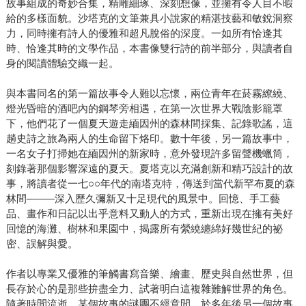
故事組成的奇妙合集，精雕細琢、深刻想像，並擁有令人目不暇
給的多樣面貌。沙塔克的文筆兼具小說家的精湛技藝和敏銳洞察
力，同時擁有詩人的優雅和超凡脫俗的深度。一如所有恰逢其
時、恰逢其時的文學作品，本書像雙行詩的前半部分，與讀者自
身的閱讀體驗交織一起。
與本書同名的第一篇故事令人難以忘懷，兩位青年在菸霧繚繞、
燈光昏暗的酒吧內的鋼琴旁相遇，在第一次世界大戰陰影籠罩
下，他們花了一個夏天遊走緬因州的森林間採集、記錄歌謠，這
趟史詩之旅為兩人的生命留下烙印。數十年後，另一篇故事中，
一名女子打掃她在緬因州的新家時，意外發現許多留聲機蠟筒，
刻錄著那個影響深遠的夏天。夏塔克以充滿創新和精巧設計的故
事，將讀者從一七○○年代的南塔克特，傳送到當代新罕布夏的森
林間─——深入歷久彌新又十足現代的風景中。回憶、手工藝
品、畫作和日記以出乎意料又動人的方式，重新出現在擁有美好
回憶的海灘、樹林和果園中，揭露所有縈繞纏綿好幾世紀的祕
密、誤解與愛。
作者以專業又優雅的筆觸書寫音樂、繪畫、歷史與自然世界，但
長存於心的是那些拚盡全力、試著明白這複雜難解世界的角色。
隨著時間流逝，某個故事的謎團不經意間，於多年後另一個故事