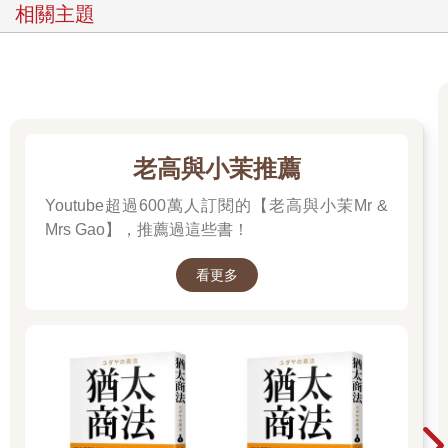
我的朋友們在酒吧另一端，從他們的動作來看，他們打算離開
相關主題
了。我向他們揮手道別。
「你去過哈洛嗎？」我問他。「我在那裡長大的。」
「哈洛。兩年前的夏天。鎮中心有一座天藍色的涼亭。」
他似乎對這個巧合一點也不訝異，所以我也同樣沒有什麼反應。
當時新英格蘭音樂學院沒幾個南方人，也絕對沒有人是從哈洛來
的，畢竟那是一座位在冷河與嚴河之間，只住了兩千人的小鎮。
（我會來到波士頓，是因為學校的音樂老師注意到我的歌喉不
老高與小茉推薦
凡。她寫信給一位從新英格蘭音樂學院畢業，目前住在萊辛頓的
朋友，他後來親自到訪哈洛，為我安排爭取到獎學金。）而這個
Youtube超過600萬人訂閱的【老高與小茉Mr &
大衛，在一次歌謠采風之旅中，恰巧經過我住的小鎮。或許我們
Mrs Gao】，推薦過這些書！
甚至見過面。我記得自己曾經一度很想家。
「我記得在那裡學過一首里爾舞曲。」他說：「我想是叫〈奇拉
看更多
利的少女〉？」
「我知道，那你知道〈犁之籽〉嗎？」
他問：「我應該知道嗎？」
我告訴他，那是我母親以前會唱的一首歌。
「唱吧，讓我聽聽看。」
「不要。」我搖搖頭。
「什麼調？」他的手放在琴鍵上，彈起一個又一個和弦，從高音
彈到低音。他坐在鋼琴椅上，身體往前傾。「什麼調？」他又問