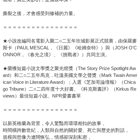
撕裂之後，才會感受到修補的力量。
＝＝＝＝＝＝＝＝＝＝＝＝＝＝＝＝
★小說改編同名電影入圍二○二五年坎城影展正式競賽，由保羅麥
斯卡（PAUL MESCAL，《日麗》《哈姆奈特》）與（JOSH O'C
ONNOR，《春光之境》、《挑戰者》）共同主演。
★榮獲短篇小說文學獎之聚光燈獎（The Story Prize Spotlight Aw
ard）和二○二五年馬克．吐溫美國文學之聲獎（Mark Twain Amer
ican Voice in Literature Award）；入選《芝加哥論壇報》（Chica
go Tribune）二○二四年度十大好書、《科克斯書評》（Kirkus Re
views）最佳短篇小說、NPR愛書書單
＝＝＝＝＝＝＝＝＝＝＝＝＝＝＝＝
以新英格蘭為背景，令人驚豔而環環相扣的故事，
時間橫跨數世紀，人類與自然的關於愛、死亡與歷史的對話，
規模與想像力遼闊恢弘，情感卻深刻私密，