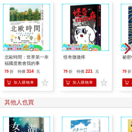
的身體，在我的頭頂共鳴迴盪，使我的頭骨感覺上更像一口鐘而
非身體部位，灌入我的耳膜，在我的鼻腔裡共振的聲音，卻不屬
於我。聽起來更像風灌進瓶子發出的聲音。或者更恰當的說法
是，我的聲音的回音，從我的口中傳出。只是在重複。我再也無
法像那樣唱歌了──我很懷念。我現在只剩下一副虛弱的嗓音，不
再有人稱讚的嗡鳴聲。
我唱完歌後，眼前的黃色逐漸褪去，我轉而嘗到潮溼木頭的味
道。
「見鬼了，你又是在哪裡學的？」大衛問我。
北歐時間：世界第一幸
怪奇微微疼
祕密
我聳聳肩。
福國度教會我的事
他說：「我要是有那樣的歌喉，才不會在學校裡瞎耗時間呢。」
314
221
79
折
特價
元
79
折
特價
元
79
折
他起身去拿另一杯啤酒時，我發現他比酒吧裡所有人都高出許
多。
加入購物車
加入購物車
我們就這樣待在一起直到天亮。我和著他的琴聲唱歌。
我能夠精準唱出兩個八度的Ｄ，或許算是厲害，但是我從沒見過
像他記憶力那麼好的人。之後才得知，他腦中或許記了一千首
其他人也買
歌，只需要聽某段旋律一次，就能分毫不差地重複一遍。那天晚
上，他歪著頭，用一根手指堵住耳朵，哼唱著一兩個音符把歌曲
記下來，只有在爛醉如泥的時候才漏了一句。
「我再請你喝一杯啤酒吧。」我對他說，我整個晚上都沒有離開