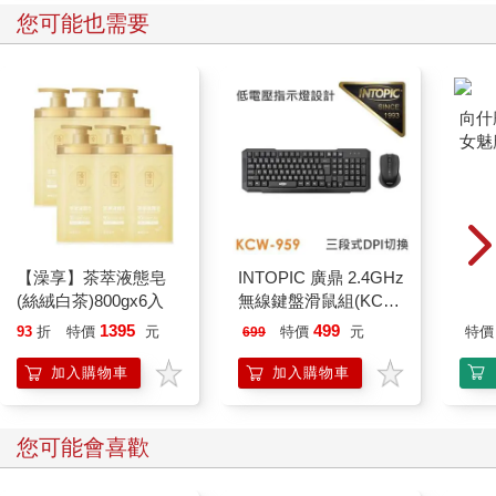
您可能也需要
【澡享】茶萃液態皂
INTOPIC 廣鼎 2.4GHz
向什
(絲絨白茶)800gx6入
無線鍵盤滑鼠組(KCW-
女魅
959)
1395
499
93
折
特價
元
特價
元
特價
699
加入購物車
加入購物車
您可能會喜歡