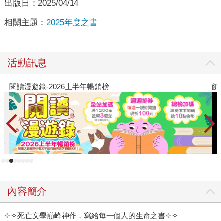
出版日：
2025/04/14
相關主題：
2025年度之書
活動訊息
閱讀漫遊錄-2026上半年暢銷榜
飢
內容簡介
✧✧死亡文學巔峰神作，寫給每一個人的生命之書✧✧