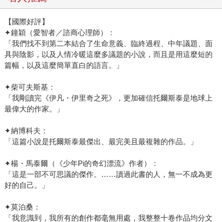
【國際好評】
✦鐘穎（愛智者／諮商心理師）：
「我們找不到第二本結合了生命意義、臨終過程、中年議題、面
具與陰影，以及人情冷暖這麼多議題的小說，而且是用這麼短的
篇幅，以及這麼簡單直白的語言。」
✦柴可夫斯基：
「我剛讀完《伊凡・伊里奇之死》，更加確信托爾斯泰是地球上
最偉大的作家。」
✦納博科夫：
「這篇小說是托爾斯泰最傑出、最完美且最複雜的作品。」
✦楊・馬泰爾（《少年Pi的奇幻漂流》作者）：
「這是一部不可思議的傑作。……讀過此書的人，無一不成為更
好的自己。」
✦莫泊桑：
「我意識到，我所有的創作都毫無用處，我整整十卷作品均分文