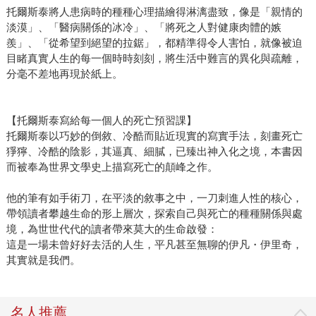
托爾斯泰將人患病時的種種心理描繪得淋漓盡致，像是「親情的
淡漠」、「醫病關係的冰冷」、「將死之人對健康肉體的嫉
羨」、「從希望到絕望的拉鋸」，都精準得令人害怕，就像被迫
目睹真實人生的每一個時時刻刻，將生活中難言的異化與疏離，
分毫不差地再現於紙上。
【托爾斯泰寫給每一個人的死亡預習課】
托爾斯泰以巧妙的倒敘、冷酷而貼近現實的寫實手法，刻畫死亡
猙獰、冷酷的陰影，其逼真、細膩，已臻出神入化之境，本書因
而被奉為世界文學史上描寫死亡的顛峰之作。
他的筆有如手術刀，在平淡的敘事之中，一刀刺進人性的核心，
帶領讀者攀越生命的形上層次，探索自己與死亡的種種關係與處
境，為世世代代的讀者帶來莫大的生命啟發：
這是一場未曾好好去活的人生，平凡甚至無聊的伊凡・伊里奇，
其實就是我們。
名人推薦