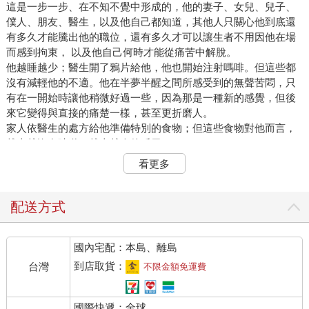
這是一步一步、在不知不覺中形成的，他的妻子、女兒、兒子、
僕人、朋友、醫生，以及他自己都知道，其他人只關心他到底還
有多久才能騰出他的職位，還有多久才可以讓生者不用因他在場
而感到拘束， 以及他自己何時才能從痛苦中解脫。
他越睡越少；醫生開了鴉片給他，他也開始注射嗎啡。但這些都
沒有減輕他的不適。他在半夢半醒之間所感受到的無聲苦悶，只
有在一開始時讓他稍微好過一些，因為那是一種新的感覺，但後
來它變得與直接的痛楚一樣，甚至更折磨人。
家人依醫生的處方給他準備特別的食物；但這些食物對他而言，
越來越沒有味道，越來越令他反胃。
家人還為他準備了特殊裝置供他排泄，每一次都是折磨。折磨是
看更多
因為不潔、不體面、有臭味，而且還必須有人協助。
然而，在這件令他不快的事上，也有令伊凡・伊里奇欣慰的地
方。廚工格拉西姆總是來伺候他。
配送方式
格拉西姆是個整潔、面色紅潤、因城市飲食而長胖的年輕人。他
總是愉快、開朗。伊凡・伊里奇一開始覺得，讓這位身著俄式服
國內宅配：本島、離島
裝、總是一身乾淨，來做這種不清潔事，有點不太好意思。
有一回，從便盆上站起來，他卻沒有力氣穿褲子，倒在柔軟的安
到店取貨：
台灣
不限金額免運費
樂椅上，恐懼地看著自己赤裸、肌肉線條清晰、無力的大腿。
格拉西姆踏著輕快有力的步伐，走了進來。他身穿乾淨的麻布圍
國際快遞：全球