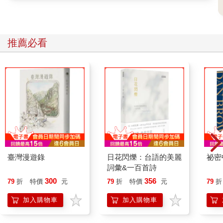
面……這使伊凡・伊里奇非常難受。而奇怪的是，許多次當他們
拿他開玩笑時，他都差點就向他們大喊：別再撒謊了，你們知道
我也知道，我就快要死了，所以現至少別再騙人了。但他從來沒
推薦必看
有勇氣這樣做。他步入死亡的過程是很可怕、令人恐懼的，但他
發現到，這段過程竟被周圍所有人、被他一輩子所謹守的「體
面」，貶低成偶然的不愉快、某種有礙觀瞻的程度（對待他的方
式，彷彿他是一位散發著惡臭走進客廳的人）；他看見，沒有人
可憐他，因為甚至沒有一人願意明白他的處境。只有格拉西姆明
白這處境，並同情他。因此伊凡・伊里奇只有與格拉西姆在一起
的時候才感到舒暢。有時格拉西姆徹夜未眠，支撐著他的腳，不
願意離開去睡覺，說：「您別擔心，伊凡・伊里奇，我晚點再補
眠。」時；或是當他突然改口以「你」稱呼他時，說：「除非你
沒生病，不然為何不伺候你呢？」時，他覺得很舒服。只有格拉
西姆一個人沒有撒謊，從各方面可以看出，只有他一人明白發生
臺灣漫遊錄
日花閃爍：台語的美麗
祕密
了什麼事，認為不需要隱瞞，而是單純地同情這位憔悴虛弱的主
詞彙&一百首詩
人。有一次，當伊凡・伊里奇打發他走的時候，他甚至說：
300
356
79
折
特價
元
79
折
特價
元
79
折
「所有人都會死。為什麼不好好伺候您呢？」他說，並表現出他
對他所做的並不感到勞累，正是因為他視他為將死之人，且希望
加入購物車
加入購物車
任何人在他還在世的時候，也能為他做點事。