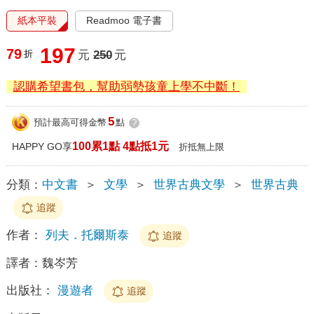
紙本平裝
Readmoo 電子書
197
79
折
元
250
元
認購希望書包，幫助弱勢孩童上學不中斷！
5
預計最高可得金幣
點
?
100累1點 4點抵1元
HAPPY GO享
折抵無上限
分類：
中文書
＞
文學
＞
世界古典文學
＞
世界古典
追蹤
作者：
列夫．托爾斯泰
追蹤
譯者：
魏岑芳
出版社：
漫遊者
追蹤