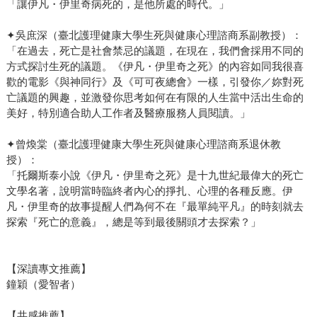
「讓伊凡・伊里奇病死的，是他所處的時代。」
✦吳庶深（臺北護理健康大學生死與健康心理諮商系副教授）：
「在過去，死亡是社會禁忌的議題，在現在，我們會採用不同的
方式探討生死的議題。《伊凡・伊里奇之死》的內容如同我很喜
歡的電影《與神同行》及《可可夜總會》一樣，引發你／妳對死
亡議題的興趣，並激發你思考如何在有限的人生當中活出生命的
美好，特別適合助人工作者及醫療服務人員閱讀。」
✦曾煥棠（臺北護理健康大學生死與健康心理諮商系退休教
授）：
「托爾斯泰小說《伊凡・伊里奇之死》是十九世紀最偉大的死亡
文學名著，說明當時臨終者內心的掙扎、心理的各種反應。伊
凡・伊里奇的故事提醒人們為何不在『最單純平凡』的時刻就去
探索『死亡的意義』，總是等到最後關頭才去探索？」
【深讀專文推薦】
鐘穎（愛智者）
【共感推薦】