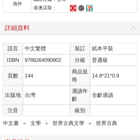
裙和乾淨的印花襯衫，袖子捲起，露出一雙年輕而有力的手；腳
海外
上套著厚重的靴子，身上散發著靴子焦油的愉悅氣味和冬天新鮮
港澳店取：
的空氣。他抑制著臉上散發的生命喜悅，並沒有看著伊凡・伊里
奇——顯然，他克制著，好讓自己不侮辱了病人的自尊——逕自
詳細資料
朝便盆走去。
「格拉西姆。」伊凡・伊里奇虛弱地說。
格拉西姆打了個哆嗦，顯然是害怕自己做錯了什麼，很快地把自
語言
中文繁體
裝訂
紙本平裝
己紅潤、友善、單純、年輕、剛剛開始長鬍子的臉龐轉向病人。
「您有什麼吩咐？」
ISBN
9786264090902
分級
普通級
「我想，這讓你感到不愉快。但請你原諒。我沒辦法。」
「不敢當，老爺。」格拉西姆眼睛發亮，露出了年輕潔白的牙
商品規
頁數
144
14.8*21*0.9
齒。「有什麼好不伺候您的呢？您生病嘛！」
格
他用溫和有力的雙手，完成了自己經常做的事，就以輕鬆的步伐
出去了。五分鐘後，又踏著輕鬆的步伐回來。
適讀年
出版地
台灣
全齡適讀
伊凡・伊里奇已經坐在安樂椅上。
齡
「格拉西姆，」當格拉西姆將乾淨、已清洗過的便盆放好時，他
注音
級別
說：「幫我個忙，過來。」格拉西姆上前來。「扶我起來。我自
己起不來，德米特里我派他出去了。」
中文書
＞
文學
＞
世界古典文學
＞
世界古典
格拉西姆走近；用有力的雙手，如同他走路般輕鬆地將他抱住，
靈巧溫和地將他扶起，另一隻手把褲子往上提，然後扶他坐下。
但伊凡・伊里奇卻請他把他領到沙發那兒。格拉西姆不費吹灰之