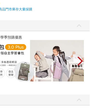
商品
門市庫存
大量採購
優惠
遠流童書展75折