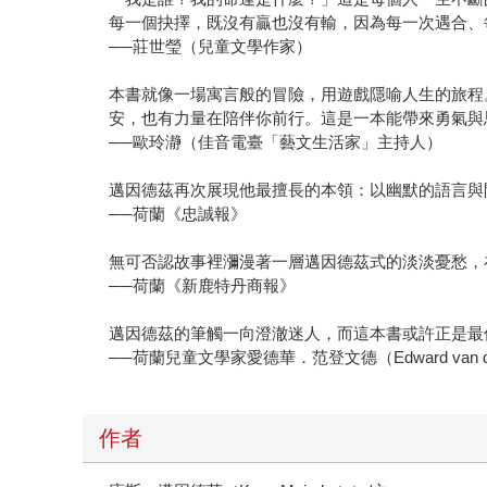
每一個抉擇，既沒有贏也沒有輸，因為每一次遇合、
──莊世瑩（兒童文學作家）
本書就像一場寓言般的冒險，用遊戲隱喻人生的旅程
安，也有力量在陪伴你前行。這是一本能帶來勇氣與
──歐玲瀞（佳音電臺「藝文生活家」主持人）
邁因德茲再次展現他最擅長的本領：以幽默的語言與
──荷蘭《忠誠報》
無可否認故事裡瀰漫著一層邁因德茲式的淡淡憂愁，
──荷蘭《新鹿特丹商報》
邁因德茲的筆觸一向澄澈迷人，而這本書或許正是最
──荷蘭兒童文學家愛德華．范登文德（Edward van de 
作者