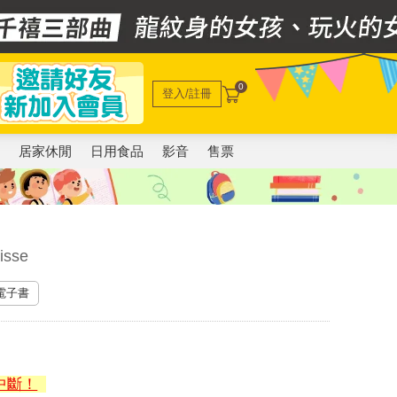
0
登入/註冊
電
居家休閒
日用食品
影音
售票
isse
 電子書
中斷！