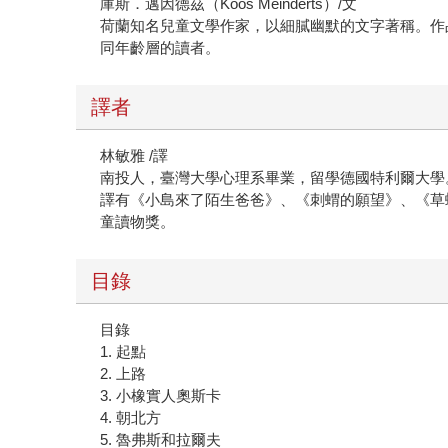
庫斯．邁因德茲（Koos Meinderts）/文
荷蘭知名兒童文學作家，以細膩幽默的文字著稱。作
同年齡層的讀者。
譯者
林敏雅 /譯
南投人，臺灣大學心理系畢業，留學德國特利爾大學
譯有《小島來了陌生爸爸》、《刺蝟的願望》、《草
童讀物獎。
目錄
目錄
1. 起點
2. 上路
3. 小橡實人奧斯卡
4. 朝北方
5. 魯弗斯和拉爾夫