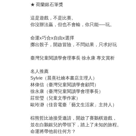
★ 荷蘭銀石筆獎
這是遊戲，不是比賽。
你沒辦法贏，但也不會輸，你只能──玩。
命運x巧合x自由x選擇
擲出骰子，開啟冒險，不問結果，只求好玩
臺灣兒童閱讀學會理事長 徐永康 專文賞析
名人推薦
Sylvie（晨熹社繪本書店主理人）
林偉信（臺灣兒童閱讀學會顧問）
徐永康（臺灣兒童閱讀學會理事長）
莊世瑩（兒童文學作家）
歐玲瀞（佳音電臺「藝文生活家」主持人）
棕熊哲比迪接受邀請，開啟了賽鵝棋遊戲，
並在白鵝銀兒的帶領下，踏上了未知的旅程。
命運將帶他前往何方？