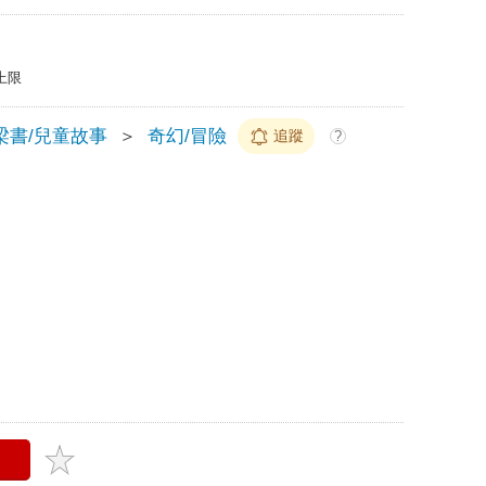
上限
梁書/兒童故事
＞
奇幻/冒險
追蹤
?