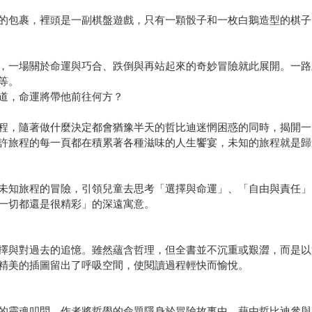
的包裹，裡頭是一副棋盤遊戲，只有一顆骰子和一枚白鵝造型的棋子
，一場關於命運與巧合、跌倒與再站起來的奇妙冒險就此展開。一路
等。
道，命運將帶他前往何方？
程，隨著做什麼決定都會猶豫半天的哲比迪迷惘困惑的同時，揭開一
許旅程的每一頁都在積累著各種滋味的人生饗宴，未知的旅程就是歸
未知旅程的冒險，引領兒童去思考「選擇與命運」、「自由與責任」
一切都還是很精彩」的深遠寓意。
擇與對過去的追憶。雖然蘊含哲理，但全書並不沉重或艱澀，而是以
精美的插圖留出了呼吸空間，使閱讀過程輕快而愉悅。
的靈魂叩問。作者將哲學的命題隱身於冒險故事中，藉由哲比迪參與