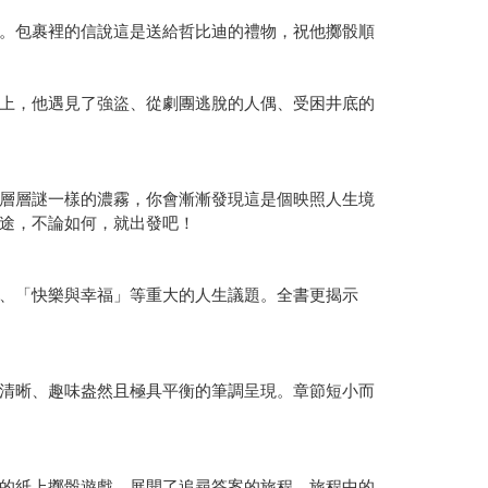
。包裹裡的信說這是送給哲比迪的禮物，祝他擲骰順
上，他遇見了強盜、從劇團逃脫的人偶、受困井底的
層層謎一樣的濃霧，你會漸漸發現這是個映照人生境
途，不論如何，就出發吧！
、「快樂與幸福」等重大的人生議題。全書更揭示
清晰、趣味盎然且極具平衡的筆調呈現。章節短小而
的紙上擲骰遊戲，展開了追尋答案的旅程。旅程中的