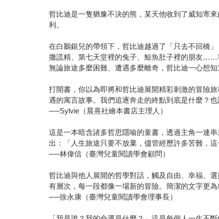
哲比迪是一隻猶豫不決的熊，某天他收到了威知寄來
利。
在白鵝銀兒的帶領下，哲比迪越過了「只去不回橋」
撒謊精、第七天堂裡的兔子、鯨魚肚子裡的朋友……
無論旅途多麼困難、遭遇多麼離奇，哲比迪一心想知
打開書，你以為即將和哲比迪展開精彩刺激的冒險旅
遇的寓言故事。我們追逐奔走的終點到底是什麼？也
──Sylvie（晨熹社繪本書店主理人）
這是一本暗含諸多哲思隱喻的童書，透過主角一連串
出：「人生旅途只要不放棄，儘管經歷許多苦難，這
──林偉信（臺灣兒童閱讀學會顧問）
哲比迪與他人展開的哲學對話，觸及自由、幸福、選
有層次，每一段都像一場新的冒險。簡潔的文字更為
──徐永康（臺灣兒童閱讀學會理事長）
「我是誰？我的命運是什麼？」這是每個人一生不斷