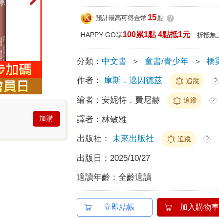
15
預計最高可得金幣
點
?
100累1點 4點抵1元
HAPPY GO享
折抵無
分類：
中文書
＞
童書/青少年
＞
橋
作者：
庫斯．邁因德茲
追蹤
?
繪者：
安妮特．費尼赫
追蹤
?
加購
譯者：
林敏雅
出版社：
未來出版社
追蹤
?
出版日：
2025/10/27
適讀年齡：
全齡適讀
立即結帳
加入購物車