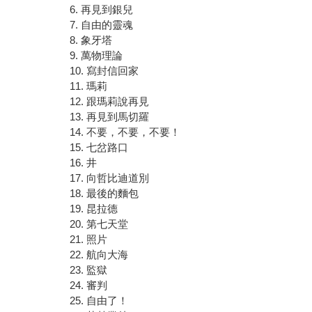
6. 再見到銀兒
7. 自由的靈魂
8. 象牙塔
9. 萬物理論
10. 寫封信回家
11. 瑪莉
12. 跟瑪莉說再見
13. 再見到馬切羅
14. 不要，不要，不要！
15. 七岔路口
16. 井
17. 向哲比迪道別
18. 最後的麵包
19. 昆拉德
20. 第七天堂
21. 照片
22. 航向大海
23. 監獄
24. 審判
25. 自由了！