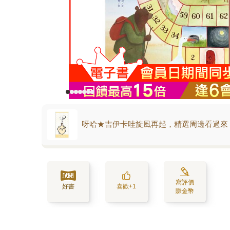
呀哈★吉伊卡哇旋風再起，精選周邊看過來
寫評價
好書
喜歡+1
賺金幣