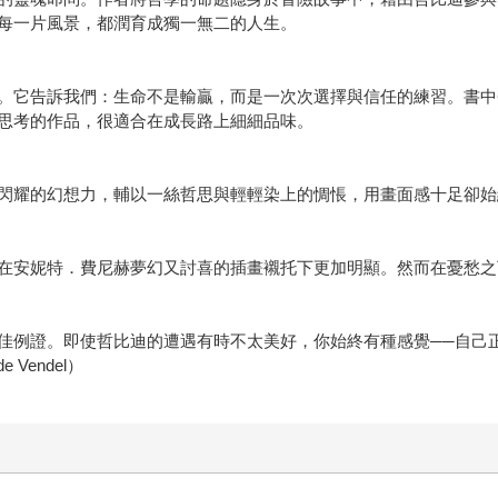
每一片風景，都潤育成獨一無二的人生。
。它告訴我們：生命不是輸贏，而是一次次選擇與信任的練習。書中
思考的作品，很適合在成長路上細細品味。
閃耀的幻想力，輔以一絲哲思與輕輕染上的惆悵，用畫面感十足卻始
在安妮特．費尼赫夢幻又討喜的插畫襯托下更加明顯。然而在憂愁之
佳例證。即使哲比迪的遭遇有時不太美好，你始終有種感覺──自己
Vendel）