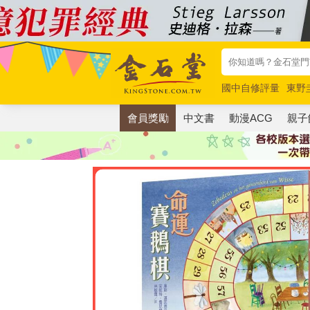
國中自修評量
東野
唯紅花綻放
奧德賽
會員獎勵
中文書
動漫ACG
親子