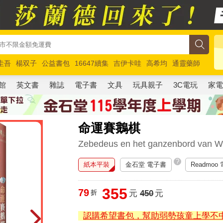
圭吾
楊双子
公益書包
16647續集
吉伊卡哇
高希均
通靈藥師
路邊攤新作
馬斯克
玩具總動員5
超慢跑
館
英文書
雜誌
電子書
文具
玩具親子
3C電玩
家
命運賽鵝棋
Zebedeus en het ganzenbord van W
?
紙本平裝
金石堂 電子書
Readmoo
355
79
折
元
450
元
認購希望書包，幫助弱勢孩童上學不