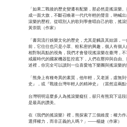
「如果二戰後的歷史變遷有配樂，那必然是搖滾樂。
成一面大旗，不斷召喚著一代代年輕的聲音，吶喊出
滾樂的歷程。從唱別人的歌到學會唱自己的歌，搖滾
黃崇凱（作家）
「書寫流行娛樂文化的歷史，尤其是觸及其始源，一
前，它往往也只是小眾、較私密的興趣，個人有個人
相對制高點的視角，我們才會發現搖滾樂在臺灣，不
戒嚴時代的國家機器監控底下，人們在壓抑與自由、
述裡，你完全可以讀到一位喜愛地下樂團與搖滾樂的
「熊身上有種奇異的素質，他年輕，又老派，虛無到
史』，或『戰後台灣年輕人的精神史』（當然這兩點
台灣明明這麼多人為搖滾樂癡狂，卻只有熊寫下這段
是最高的讚美。
在《我們的搖滾樂》裡，熊探索了三個維度：權力作
選擇權力，而非正義的人嗎？」——楊婕（作家）