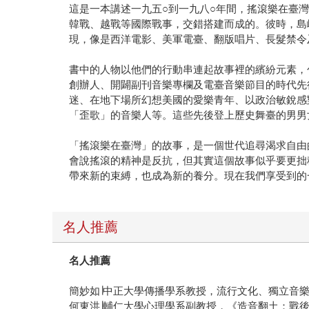
這是一本講述一九五○到一九八○年間，搖滾樂在臺
韓戰、越戰等國際戰事，交錯搭建而成的。彼時，島
現，像是西洋電影、美軍電臺、翻版唱片、長髮禁令
書中的人物以他們的行動串連起故事裡的繽紛元素，
創辦人、開闢副刊音樂專欄及電臺音樂節目的時代先
迷、在地下場所幻想美國的愛樂青年、以政治敏銳感
「歪歌」的音樂人等。這些先後登上歷史舞臺的男男
「搖滾樂在臺灣」的故事，是一個世代追尋渴求自由
會說搖滾的精神是反抗，但其實這個故事似乎要更拙
帶來新的束縛，也成為新的養分。現在我們享受到的
名人推薦
名人推薦
簡妙如∣中正大學傳播學系教授，流行文化、獨立音
何東洪∣輔仁大學心理學系副教授，《造音翻土：戰