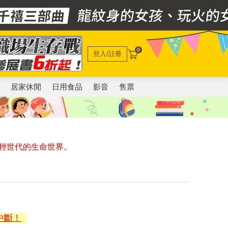
0
登入/註冊
電
居家休閒
日用食品
影音
售票
輕世代的生命世界。
中斷！