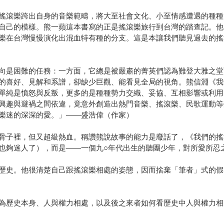
搖滾樂跨出自身的音樂範疇，將大至社會文化、小至情感遭遇的種種
自己的模樣。熊一蘋這本書寫的正是搖滾樂旅行到台灣的踏查記。他
樂在台灣慢慢演化出混血特有種的分支。這是本讓我們聽見過去的搖
向是困難的任務：一方面，它總是被嚴肅的菁英們認為難登大雅之堂
的喜好、見解和系譜，卻缺少巨觀、能看見全局的視角。熊信淵《我
單純是憤怒與反叛，更多的是種種勢力交織、妥協、互相影響或利用
興趣與避禍之間依違，竟意外創造出熱門音樂、搖滾樂、民歌運動等
樂迷的深深的愛。」——盛浩偉（作家）
骨子裡，但又超級熱血。稱讚熊說故事的能力是廢話了，《我們的搖
也夠迷人了），而是——一個九○年代出生的聽團少年，對所愛所忍
歷史。他很清楚自己跟搖滾樂相處的姿態，因而捨棄「筆者」式的假
為歷史本身、人與權力相處，以及後之來者如何看歷史中人與權力相