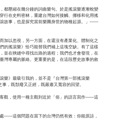
，都壓縮在幾分鐘的詞曲樂句。於是搖滾樂逐漸蛻變
穿行在史料密林，重建台灣如何接觸、挪移和化用搖
滾故事，也是探究當前樂團身世的物種起源。」——
而加以忽視，另一方面，在還沒有產業化、體制化之
們的搖滾樂》恰巧能替我們補上這塊空缺。有了這樣
，並在狹縫中尋找出路的過程；我們也才會發現，在
臺灣專屬的脈絡。更重要的是，在這段歷史故事的敘
滾樂》最吸引我的，並不是『台灣第一部搖滾樂
之事，既頹廢又正經，既嚴肅又寬容的回望。
客觀，使用一種主觀到近於「俗」的語言寫作——這
處——這個問題在當下的台灣仍然有效：你能原諒，