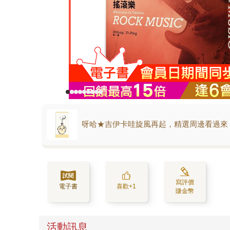
呀哈★吉伊卡哇旋風再起，精選周邊看過來
寫評價
電子書
喜歡+1
賺金幣
活動訊息