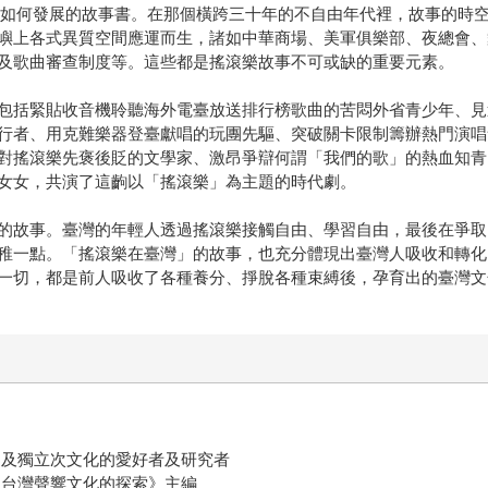
灣如何發展的故事書。在那個橫跨三十年的不自由年代裡，故事的時
嶼上各式異質空間應運而生，諸如中華商場、美軍俱樂部、夜總會、
及歌曲審查制度等。這些都是搖滾樂故事不可或缺的重要元素。
包括緊貼收音機聆聽海外電臺放送排行榜歌曲的苦悶外省青少年、見
行者、用克難樂器登臺獻唱的玩團先驅、突破關卡限制籌辦熱門演唱
對搖滾樂先褒後貶的文學家、激昂爭辯何謂「我們的歌」的熱血知青
女女，共演了這齣以「搖滾樂」為主題的時代劇。
的故事。臺灣的年輕人透過搖滾樂接觸自由、學習自由，最後在爭取
稚一點。「搖滾樂在臺灣」的故事，也充分體現出臺灣人吸收和轉化
一切，都是前人吸收了各種養分、掙脫各種束縛後，孕育出的臺灣文
樂及獨立次文化的愛好者及研究者
後台灣聲響文化的探索》主編