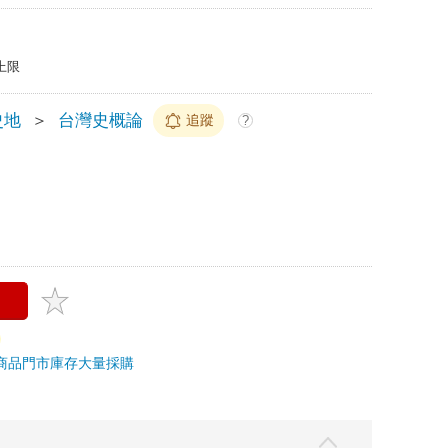
上限
史地
＞
台灣史概論
追蹤
?
商品
門市庫存
大量採購