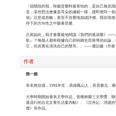
「現階段的我，聆聽音樂時最害怕的，是自己無意識
見，某些想法會像是耳朵的濾鏡一樣，讓即便同一首
地）注意或忽略，甚至不自覺地加諸評價。我在情感
停下的方向性之中聽著音樂。
正因如此，我才會重複地閱讀《我們的搖滾樂》——
歌』？每個人都有根據自己的聆聽史而推導的結論，
它，你其實在清洗自己的雙耳。」——蕭詒徽（作家
作者
熊一蘋
本名熊信淵，1991年生，高雄鳳山人，長居臺北，
大學時期開始發表文學作品，曾獲林榮三文學獎、聯
退流行的台北文青生活案內帖》、《沉舟記：消逝的
傑》等作品。