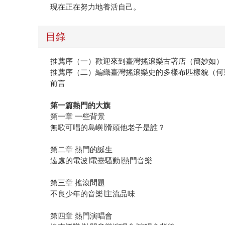
現在正在努力地養活自己。
目錄
推薦序（一）歡迎來到臺灣搖滾樂古著店（簡妙如）
推薦序（二）編織臺灣搖滾樂史的多樣布匹樣貌（何
前言
第一篇
熱門的大旗
第一章 一些背景
無歌可唱的島嶼∣滑頭他老子是誰？
第二章 熱門的誕生
遠處的電波∣電臺騷動∣熱門音樂
第三章 搖滾問題
不良少年的音樂∣主流品味
第四章 熱門演唱會