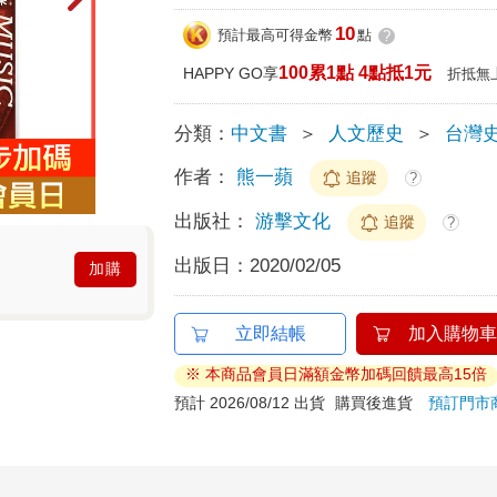
10
預計最高可得金幣
點
?
100累1點 4點抵1元
HAPPY GO享
折抵無
分類：
中文書
＞
人文歷史
＞
台灣
作者：
熊一蘋
追蹤
?
出版社：
游擊文化
追蹤
?
出版日：
2020/02/05
加購
立即結帳
加入購物車
※ 本商品會員日滿額金幣加碼回饋最高15倍
預計 2026/08/12 出貨
購買後進貨
預訂門市