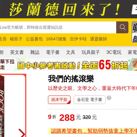
圭吾
楊双子
公益書包
16647續集
吉伊卡哇
通靈藥師
路邊攤新作
馬斯克
玩具總動員5
超慢跑
館
英文書
雜誌
電子書
文具
玩具親子
3C電玩
家
我們的搖滾樂
以歷史之眼、文學之心，重返大時代下年
?
紙本平裝
金石堂 電子書
288
9
折
元
320
元
認購希望書包，幫助弱勢孩童上學不