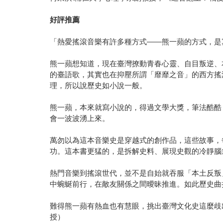
好評推薦
「熱愛搖滾音樂有許多種方式——熊一蘋的方式，是
熊一蘋想知道，現在臺灣撩動青春心靈、自目叛逆、
的臺語歌，其實也在抑壓所謂「靡靡之音」的西方搖
理，所以說歷史如小說一般。
熊一蘋，本來就寫小說的，得過文學大獎，筆法酷酷
會一波波湧上來。
萬勿以為這本音樂史是穿越式的創作品，這些故事，
功。這本書更猛的，是拆解史料、展現史觀的冷靜腦
熱門音樂到搖滾世代，並不是自始就吞服「本土反叛
中蜿蜒前行，在敵友關係之間曖昧推進。如此歷史曲
難得熊一蘋有熱血也有慧眼，挑出臺灣文化史這麼歧
授）