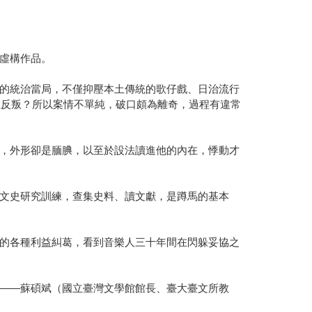
虛構作品。
的統治當局，不僅抑壓本土傳統的歌仔戲、日治流行
血反叛？所以案情不單純，破口頗為離奇，過程有違常
，外形卻是腼腆，以至於設法讀進他的內在，悸動才
文史研究訓練，查集史料、讀文獻，是蹲馬的基本
的各種利益糾葛，看到音樂人三十年間在閃躲妥協之
——蘇碩斌（國立臺灣文學館館長、臺大臺文所教