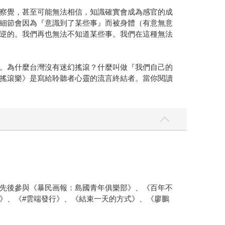
察覺，甚至可能無法相信，知識確實會成為感官的成
細節會因為『意識到了某些事』而被身體（有意無意
逆的。我們再也無法不知道某些事。我們在這種無法
。為什麼台灣沒有迷幻搖滾？什麼叫做『我們自己的
搖滾樂》是寫給聆聽者心靈的流言終結者。當你閱讀
先後參與《暴民画報：島國青年俱樂部》、《百年不
》、《#雲端發行》、《結束一天的方式》、《廖鵬