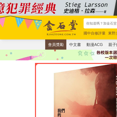
國中自修評量
東野
唯紅花綻放
奧德賽
會員獎勵
中文書
動漫ACG
親子