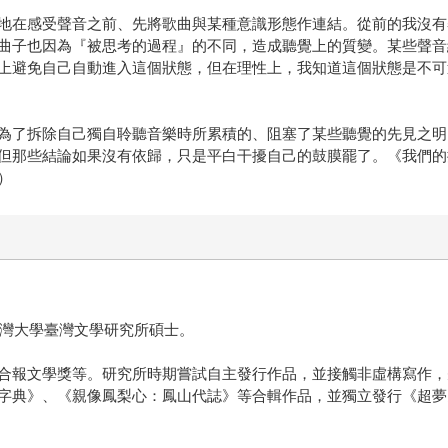
地在感受聲音之前、先將歌曲與某種意識形態作連結。從前的我沒有
曲子也因為『被思考的過程』的不同，造成聽覺上的質變。某些聲音
上避免自己自動進入這個狀態，但在理性上，我知道這個狀態是不可
為了拆除自己獨自聆聽音樂時所累積的、阻塞了某些聽覺的先見之明
但那些結論如果沒有依歸，只是平白干擾自己的鼓膜罷了。《我們的
）
臺灣大學臺灣文學研究所碩士。
合報文學獎等。研究所時期嘗試自主發行作品，並接觸非虛構寫作，
字典》、《親像鳳梨心：鳳山代誌》等合輯作品，並獨立發行《超夢