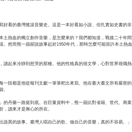
寫好看的臺灣搖滾音樂史。這是一本好看如小說、但扎實如史書的非
本土熱血的獨立創作音樂，是怎麼來的？我們都知道，戰後二十年間
滾。然而熊一蘋卻說故事起於1950年代，那時怎麼可能容許本土熱
，讀起來冷靜到想哭的那種。他的性格真的很文學，心對世界很熾熱
每一段都是他從報刊文獻一筆筆耙出來寫。他在臺大臺文所有嚴密的
袋。
」的丹藥一路挺到底。在巨量資料中，熊一蘋比對省籍、世代、商業
折，讀來才是揪心的所在。
出詭異的故事。臺灣人唱自己的歌、做自己的音樂，真的不容易。」