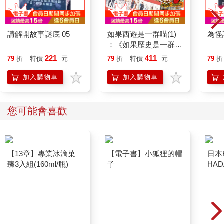
請解開故事謎底 05
如果西遊是一群喵(1)
為怪
：《如果歷史是一群
喵》作者最新力作，附
221
411
79
折
特價
元
79
折
特價
元
79
折
【首卷特典】拉頁
加入購物車
加入購物車
您可能會喜歡
【13章】專業冰滴菓
【電子書】小狐狸的帽
日本
臻3入組(160ml/瓶)
子
HA
金緻
濕潤
140
臉部
顏保