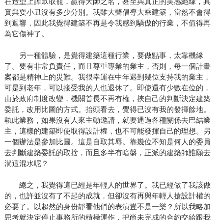
在造型上譁眾取寵，贏得大師之名，甚至與真正的美感絕緣，其
實與耍小丑沒有多少分別。我雖大聲倡導大乘建築，當然不會得
到迴響，因此我覺得建築不再是令我感到驕傲的行業，不值得再
為它傷神了。
另一種體驗，是覺得建築這種行業，要做點事，太靠機緣
了。要有非常負責任，而且尊重專業的業主，否則，每一個計畫
案都是精神上的災難。我很幸運在中年遇到幾位支持我的業主，
可是到老年，可以接受我的人也退休了。即使還有少數在位的，
由於政府制度改變，機關首長不再有權，挾自己的判斷決定建築
委託，改用比圖的方式。抬頭看去，覺得已沒有我的發揮餘地。
執此業務，如果沒有人來主動邀請，就要通過各種關係去巴結業
主，這樣的建築即使取得設計權，也不可能發揮自己的理想。另
一個辦法是參加比圖。這是自取其辱。靠幾位不知是何人的委員
去判斷建築委託的取捨，而且多半有暗盤，正派的建築師誰願去
淌這混水呢？
總之，我覺得這已經是年輕人的世界了。我已經做了我該做
的，也許並沒有了不起的成就，但卻沒有再與年輕人搶設計權的
必要了。以超然的身份靜看他們的表演豈不是一樂？所以我略加
思考就決定停止事務所的積極運作，把尚未完成的合約交給跟我