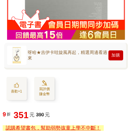
呀哈★吉伊卡哇旋風再起，精選周邊看過
加購
來
寫評價
喜歡+1
賺金幣
351
9
折
元
390
元
認購希望書包，幫助弱勢孩童上學不中斷！