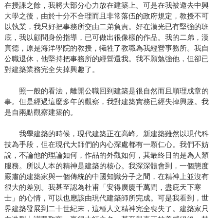
在授課之餘，我將大部分心力放在建築上。可是在我被邀去中興
大學之後，由於十分不合理而且非常落伍的政府規定，教授不可
以執業，我只好把事務所交由二弟負責。好在漢光已有堅強的班
底，我以顧問身份指導，已可做出很像樣的作品。我的二弟，漢
寅德，原是海洋學院的教授，犧牲了教職為我經營事務所。我自
公職退休，他堅持把事務所的經營還我。我不願勉強他，但卻已
對建築業務完全失掉興趣了。
照一般的看法，離開公職回到建築是很自然而且順理成章的
事。但是經過這麼多年的觀察，我對建築實務已經失掉興趣。我
是自兩點觀察建築的。
我學建築的時候，現代建築正在高峰。新建築雖然以現代科
技為手段，但在現代大師們的內心深處都有一顆仁心。我們不妨
說，不論他的理論如何，作品的外觀如何，其最終目的是為人類
服務。所以人本的精神是建築的核心。我深深體會到，一個態度
嚴肅的建築家與一個傳統的中國知識分子之間，在精神上並沒有
很大的差別。我甚至認為杜甫「安得廣廈千萬間，盡庇天下寒
士」的心情，可以也應該由現代建築師所完成。可是我看到，世
界建築發展到二十世紀末，這種人文精神完全喪失了。建築家只