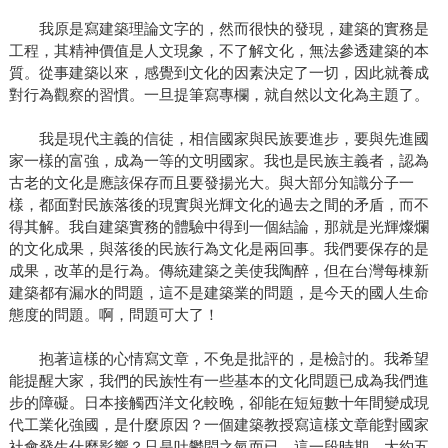
我原是寫建築理論文字的，然而很快的發現，建築的實務是
工程，其精神價值是人文現象，不了解文化，無法參透建築的本
質。從事建築以來，感覺到文化的因素決定了一切，因此就養成
對行為觀察的習慣。一旦提筆寫專欄，就自然以文化為主題了。
我是現代主義的信徒，相信國家與民族要進步，要與先進國
家一樣的富強，成為一等的文明國家。我也是民族主義者，認為
古老的文化是應該保存而且要發揚光大。與大部分知識分子一
樣，都面對民族落後的現實與光輝文化的過去之間的矛盾，而不
得其解。我自建築實務的體驗中得到一個結論，那就是光輝燦爛
的文化成果，與落後的民族行為文化是兩回事。我們要保存的是
成果，改革的是行為。傳統建築之美使我陶醉，但在台灣每棟新
建築都有漏水的問題，這不是建築業的問題，是今天的國人生命
態度的問題。啊，問題可大了！
抱著這樣的心情寫文章，不免是批評的，是檢討的。我希望
能提醒大家，我們的民族性有一些基本的文化問題已成為我們進
步的障礙。日本接觸西洋文化較晚，卻能在短短數十年間變成現
代工業化強國，是什麼原因？一個建築教授寫這樣文章能對國家
社會發生什麼影響？只是吐鬱悶之氣而已。這一段時期，大約五