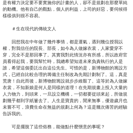
是有權力決定要不要實施你的計畫的人，卻不是規劃在那麼單純
的動機。他有自己的觀點，個人的利益，上司的好惡，要伺候得
樣樣俱到很不容易。
＃生在現代的傳統文人
回想我在中年做了幾件事情，都是運氣，遇到幾位授我以
權，對我信任的院長、部長，如今為人做嫁衣裳，人家愛穿不
穿，完全不是那回事了。其實我對此情況亦有所感，所以政府官
員看得起我，要我幫忙時，我總希望知道未來負責執行的人是
誰，希望這個委託出自這位先生。可惜的是，新博物館的籌設方
式，已經自比較合理的籌備主任制改為先期計劃制了。這，真是
荒唐！自此而後，新博物館籌設就步步維艱了。這等於為人做嫁
衣裳，不知新娘是何人是同樣的道理！在先期規畫上投入大量的
人力物力，到頭來，一旦設立機構，一切都要從頭來起，所做規
劃幾乎都到字紙簍去了。人生是寶貴的，閒來無事，優遊歲月也
未嘗不可，浪費生命在無益的規劃上何為？這是幾次痛苦的經驗
告訴我的。
可是擺脫了這些俗務，能做點什麼愜意的事呢？