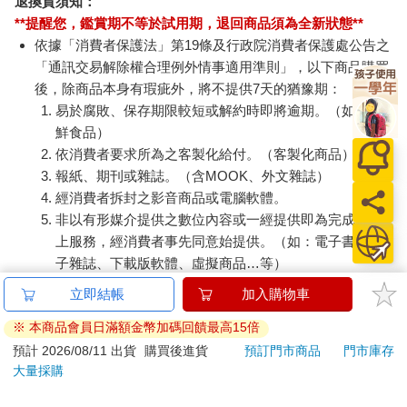
退換貨須知：
**提醒您，鑑賞期不等於試用期，退回商品須為全新狀態**
依據「消費者保護法」第19條及行政院消費者保護處公告之
「通訊交易解除權合理例外情事適用準則」，以下商品購買
後，除商品本身有瑕疵外，將不提供7天的猶豫期：
易於腐敗、保存期限較短或解約時即將逾期。（如：生
鮮食品）
依消費者要求所為之客製化給付。（客製化商品）
報紙、期刊或雜誌。（含MOOK、外文雜誌）
經消費者拆封之影音商品或電腦軟體。
非以有形媒介提供之數位內容或一經提供即為完成之線
上服務，經消費者事先同意始提供。（如：電子書、電
子雜誌、下載版軟體、虛擬商品…等）
已拆封之個人衛生用品。（如：內衣褲、刮鬍刀、除毛
立即結帳
加入購物車
刀…等）
※ 本商品會員日滿額金幣加碼回饋最高15倍
若非上列種類商品，均享有到貨7天的猶豫期（含例假
日）。
預計 2026/08/11 出貨
購買後進貨
預訂門市商品
門市庫存
大量採購
辦理退換貨時，商品（組合商品恕無法接受單獨退貨）必須
是您收到商品時的原始狀態（包含商品本體、配件、贈品、