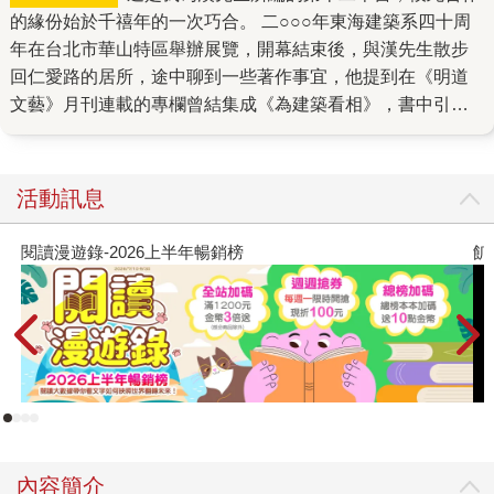
的緣份始於千禧年的一次巧合。 二○○○年東海建築系四十周
年在台北市華山特區舉辦展覽，開幕結束後，與漢先生散步
回仁愛路的居所，途中聊到一些著作事宜，他提到在《明道
文藝》月刊連載的專欄曾結集成《為建築看相》，書中引用
了國外的圖片，惟自一九九四年六月十二日起台灣實施新的
著作權法，使得該書不能再版流通。於是我自告奮勇地表示
可以重新配圖，讓《為建築看相》得以新生。次年以同樣的
活動訊息
配圖模式，將漢先生為中國時報人間副刊撰寫的三少四壯專
欄，完成了《透視建築》。有了這兩本書的經驗，念及漢先
飢餓遊戲前傳贈早優券
生多年以來有諸多的文章發表，何不就某個主題編輯成書？
自二○○四年至二○一二年，我自行選擇主題，選輯文章成書
稿，洽商出版社，然後向漢先生報告，他都欣然地同意，就
這般陸續出版了《漢寶德談建築》《漢寶德建築行》等九本
書。總計我所編輯的漢先生十一本著作，其中的六本在大陸
刊行簡體版。在過程中，每每因為文章過多，不得不割捨，
因而衍生出新書，如二○一二年六月的《漢寶德建築行》，仍
有多篇文章容納不下，有待來日續編。相同的情況也發生在
內容簡介
本書，初始整理蒐集的文章甚多，為了有主題且符合一本書