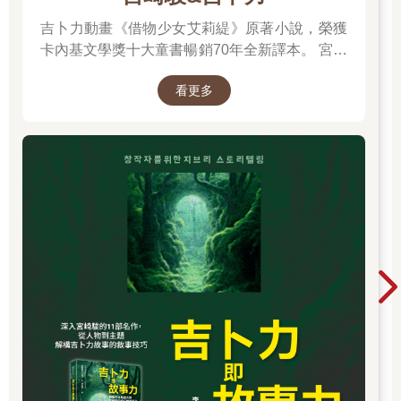
吉卜力動畫《借物少女艾莉緹》原著小說，榮獲
卡內基文學獎十大童書暢銷70年全新譯本。 宮崎
駿多年前接受專訪時曾說：「我們都跟小小人一
看更多
樣，過著不穩定的生活……我們是借住在這個世
界上。」