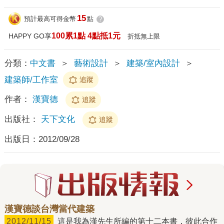
15
預計最高可得金幣
點
?
100累1點 4點抵1元
HAPPY GO享
折抵無上限
分類：
中文書
＞
藝術設計
＞
建築/室內設計
＞
建築師/工作室
追蹤
作者：
漢寶德
追蹤
出版社：
天下文化
追蹤
出版日：
2012/09/28
漢寶德談台灣當代建築
2012/11/15
這是我為漢先生所編的第十二本書，彼此合作