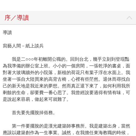
序／導讀
導讀
寫藝人間－紙上談兵
我是二○○○年初離開公職的。回到台北，幾乎立刻到登琨豔
為我準備的辦公室上班。小小的一個房間，一張乾淨的書桌，面
對著大玻璃牆外的小院落，新植的荷花只有葉子浮在水面上。我
坐著一張自大陸買來的高背古椅，心裡有些茫然。退休而尋找自
己的新天地是我近來的夢想。然而真正退下來了，如何利用我所
剩餘的生命，卻要費一番心思了。我曾經說要過得有情有味，可
是說起來容易，做起來可就難了。
首先要先擺脫掉俗務。
第一件要擺脫的是漢光建築師事務所。我是建築出身，當然
應該以建築創作為一生事業。誠然，在我擔任東海教職的時候，