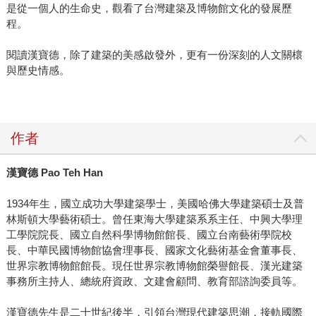
是從一個人的生命史，觀看了台灣建築及博物館文化的發展歷
質與精神層面的需求，讓建築能傳達美的感受。這與近年來
程。
漢先生倡議的美感符節合拍，而在〈台灣當前建築藝術之評
估〉文章中，漢先生寫道「建築要為生活而存在─建築是生活
閱讀漢寶德，除了建築的美感啟發外，更有一份深刻的人文關櫰
容器」。對國宅，漢先生有殷切的期待，國宅是漢先生早年
與歷史情感。
歸國時所關懷的課題，可惜因為政府沒有住宅政策，漢先生
沒有用武之地；多年前聯合報曾刊出一篇訪問報導，漢先生
表示如果再年輕，他有五件事想做，其中包括設計一棟國民
作者
住宅，「安德廣廈千萬間，盡庇天下寒士」的雄心依然旺
盛。他始終抱持中國知識份子對社會與文化的關切，就如漢
漢寶德 Pao Teh Han
先生在回憶錄所陳述，寫文章一為抒情，也為述志。從漢先
生的字裡行間，著實可以感受從建築人出發，對台灣的忱悃
1934年生，國立成功大學建築學士，美國哈佛大學建築碩士及普
關切，乃以〈建築文化與知識份子〉一文作為《建築．生活
林斯頓大學藝術碩士。曾任東海大學建築系系主任、中興大學理
容器》的終篇。 「建築家揮如椽之巨筆寫人間」，這是漢先
工學院院長、國立自然科學博物館館長、國立台南藝術學院校
生的一幅書法，我們可以期待，他會寫出更多的書。
長、中華民國博物館協會理事長、國家文化藝術基金會董事長、
世界宗教博物館館長。現任世界宗教博物館榮譽館長、漢光建築
事務所主持人、總統府資政、文建會顧問、教育部諮詢委員等。
漢寶德先生是二十世紀後半，引領台灣現代建築思潮，接軌國際