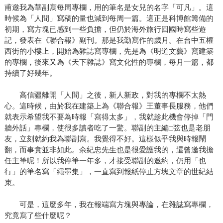
甫邀我為華副寫每周專欄，用的筆名是女兒的名字「可凡」。這
時候為「人間」寫稿的量也減到每周一篇。這正是科博館籌備的
初期，寫方塊已感到一些負擔，但仍於海外旅行回國時寫些遊
記，發表在《聯合報》副刊。那是我勤寫作的歲月。在台中五權
西街的小樓上，開始為雜誌寫專欄，先是為《明道文藝》寫建築
的專欄，後來又為《天下雜誌》寫文化性的專欄，每月一篇，都
持續了好幾年。
高信疆離開「人間」之後，新人新政，對我的專欄不太熱
心。這時候，由於我在建築上為《聯合報》王董事長服務，他們
就表示希望我不要為時報「寫得太多」，我就趁此機會停掉「門
牆外話」專欄，使很多讀者吃了一驚。聯副的主編□弦也是老朋
友，立刻就約我為聯副寫。我覺得不好。這樣似乎我與時報鬧
翻，而事實並非如此。余紀忠先生也是很愛護我的，還曾邀我擔
任主筆呢！所以我停筆一年多，才接受聯副的邀約，仍用「也
行」的筆名寫「繩墨集」，一直寫到報紙停止方塊文章的世紀結
束。
可是，這麼多年，我在報端寫方塊與專論，在雜誌寫專欄，
究竟寫了些什麼呢？