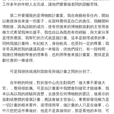
工作多年的年輕人去完成，讓他們嘗嘗做老闆的甜酸苦辣。
第二件要擺脫的是博物館計畫案。我在南藝校長任內，開始
以教授身份來接一些案子，在當時覺得是自己的責任。我離開科
博館後，因為該館的成功，使有些後來的博物館規劃的主管用各
種方式希望我伸出援手。我也自以為既然有些經驗，與大家分享
是理所應當。我幫忙的方式就是接計畫。這本是順理成章的事，
同時我接計畫時，年紀較大，身份較高，也受到一定的尊重；我
非常高興把我的建議寫成一本報告，供他們採行。有一段時間，
我擔任博物館學會的理事長，也利用學會來接計畫案，覺得是貢
獻社會的一條途徑。
可是我很快就感到當館長與做計畫之間的分別了。
在年輕的時候，對於孫中山先生勸我們「做大事不要做大
官」，覺得很欽佩。可是自計畫案中我體會到做官才能做事。我
本以為以我的經驗與資歷，去接受任何博物館的委託，做展示的
規劃或整體的發展計畫，應該會被主管放心。事實卻發現權力是
一切計畫的根本要件。道理很簡單，做計畫的人只是在做事，心
中只想把這件事做好。他是不是真做得好，那是看他的本領。可