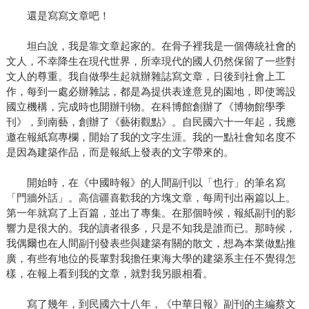
還是寫寫文章吧！
坦白說，我是靠文章起家的。在骨子裡我是一個傳統社會的
文人，不幸降生在現代世界，所幸現代的國人仍然保留了一些對
文人的尊重。我自做學生起就辦雜誌寫文章，日後到社會上工
作，每到一處必辦雜誌，都是為提供表達意見的園地，即使籌設
國立機構，完成時也開辦刊物。在科博館創辦了《博物館學季
刊》，到南藝，創辦了《藝術觀點》。自民國六十一年起，我應
邀在報紙寫專欄，開始了我的文字生涯。我的一點社會知名度不
是因為建築作品，而是報紙上發表的文字帶來的。
開始時，在《中國時報》的人間副刊以「也行」的筆名寫
「門牆外話」。高信疆喜歡我的方塊文章，每周刊出兩篇以上。
第一年就寫了上百篇，並出了專集。在那個時候，報紙副刊的影
響力是很大的。我的讀者很多，只是不知我是誰而已。那時候，
我偶爾也在人間副刊發表些與建築有關的散文，想為本業做點推
廣，有些有地位的長輩對我擔任東海大學的建築系主任不覺得怎
樣，在報上看到我的文章，就對我另眼相看。
寫了幾年，到民國六十八年，《中華日報》副刊的主編蔡文