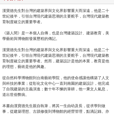
的份量，乃將內容專注於台灣當代。 本書中長達兩萬餘言的
漢寶德先生對台灣的建築界與文化界影響重大而深遠，他是二十
〈台灣當前建築藝術之評估〉，是漢先生於二十世紀末對台
世紀後半，引領台灣現代建築思潮的主要舵手，台灣現代建築教
灣建築觀察的重要文獻之一，原收錄於《建築與文化近思
育制度確立的重要學者。
錄》，由國立歷史博物館於一九九五年六月印行，該書流通
不廣，以致閱讀過此篇文章的人不多，因此早就有重刊的念
《築人間》是一本個人自傳，也是台灣建築設計、建築教育，美
頭。〈台灣當前建築〉一文，係承續〈台灣當前建築之評
學藝術與博物館發展歷程的傳記。
估〉，請漢先生特別撰寫，以期將論評的課題更貼近時代，
漢寶德先生對台灣的建築界與文化界影響重大而深遠，他是二十
該篇文章是首度發表。 《築人間》回憶錄的增訂版中，在末
世紀後半，引領台灣現代建築思潮的主要舵手，台灣現代建築教
章漢先生以「美感人生」為題，寫下他自二○○八年所從事
育制度確立的重要學者。然而，建築設計是他的本業，教育是他
「生活美學理念推廣計畫」的始末，這個計畫出版了六本叢
的理想，藝術是他的興趣。
書：《建築》《室內》《景觀》《街道》《家具》與《器
物》，這是為推動美感、培養美感所做的基礎工程之一。因
從自然科學博物館到台南藝術學院，他的使命感讓他構築了人文
為常有機會與漢先生聊天，他多次談到此主題，所以我特別
與科技的事業；從彰化文化中心一直到南園的建築設計，他完成
選擇攸關生活建築的議題，輯錄了城市美學、都市更新、國
了自我建築的主義演進；數十年不懈的筆耕，他一秉文人氣息，
民住宅與華山特區等成就本書內容。 現代建築大師柯比意於
道出世俗弊病。
一九二三年提出「住宅是居住的機器」（The house is a
本書由漢寶德先生親自執筆，將其一生由幼及長，從求學到做
machine for living in），此乃柯比意體認技術長足進步，機械
事，從建築理想、古蹟修復到博物館的經營管理，點滴記錄。亦
文明帶給人的不應只是效能，更重要的意義是舒適，包括實