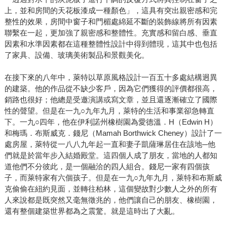
上，並和房間的天花板漆成一種顏色」，這具有突出親密感和完
整性的效果，房間中窗子和門楣處綿延不斷的裝飾線將所有因素
聯繫在一起，更加強了親密感和整體性。充實感和留白感、垂直
因素和水準因素都在這種整體性設計中得到體現，這其中也包括
了家具、設備、玻璃美術製品和景觀美化。
在接下來的八年中，萊特以草原風格設計一百五十多處結構迥異
的建築。他的作品從不缺少客戶，因為它們獲得的評價都很高，
銷路也很好；他總是受邀演講或寫文章，並且還逐漸確立了國際
性的聲望。但是在一九○九年九月，萊特的生活和事業卻急轉直
下。一九○四年，他在伊利諾州橡樹園為愛德溫．H（Edwin H）
和梅瑪．布斯威克．錢尼（Mamah Borthwick Cheney）設計了一
處房屋，萊特從一八八九年起一直和妻子凱薩琳居住在該地─他
們就是於當年步入結婚殿堂。這四個人成了朋友，當地的人都知
道他們不分彼此，是一個融洽的四人組合。錢尼一家有四個孩
子，而萊特家有六個孩子。但是在一九○九年九月，萊特和布斯威
克偷偷在紐約見面，並轉往柏林，這個變故對少數人之外的所有
人來說都是既突然又毫無徵兆的，他們讓自己的朋友、橡樹園，
還有整個建築世界都為之震驚。就是這時出了大亂。