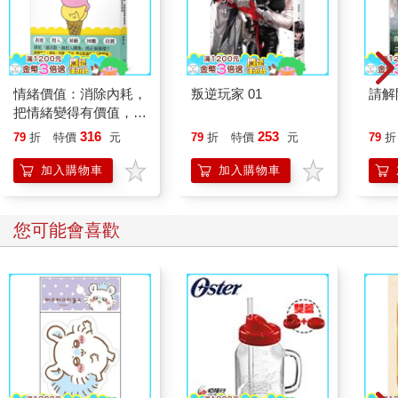
到了自己從未有過的「兒子」般的人物，後者得到了一種可以做
為替代者的「父親」─當兩個人因為萊特的雇用合約產生分歧
時，情況看起來好像成了個人恩怨，至少在沙利文看來是這樣
的。他覺得自己遭到背叛，於是解僱了萊特，而萊特則很快在一
八九三年建立了自己的辦公室。
情緒價值：消除內耗，
叛逆玩家 01
請解
把情緒變得有價值，跟
在接下來的八年裡，他設計了一批工藝精良、細節精湛的建築，
誰都能自在相處
316
253
79
折
特價
元
79
折
特價
元
79
折
它們大多數是具有獨特外形的房屋，慢慢地但又確實地─僅僅是
在人們回顧過去時（這是個實驗的階段；萊特還沒有決定使用哪
加入購物車
加入購物車
種建築語言）─演變成為了「草原城鎮中的一個家（A Home in a
Prairie Town）」，這種新型房屋很快就為他帶來了聲望，這在一
九○一年《婦女家庭雜誌》（Ladies Home Journal）二月號中有
您可能會喜歡
所描述。我們正是從這期雜誌的文章名中得到類似「草原房
屋」、「草原學校」和「草原時期」等詞語。「我將整所房子的
規模壓縮……」他後來在《我的自傳》中寫道：「牆壁現在從地
面上的一個……洩水臺開始，這看起來很像在建築物下面加了一
個矮平臺……其頂端停留在二層窗沿的位置，這讓臥室通過一串
連續的窗子連接起來，其上方則是具有較緩坡度的懸垂式屋頂和
寬屋簷。」「中西部北方的氣候異常惡劣……，我為整個結構加
上一種保護性的、遮蔽性的屋頂……屋頂的下面是平的，通常使
用淺色，以造成一種反射光來柔和地照亮樓上的房間。懸垂的屋