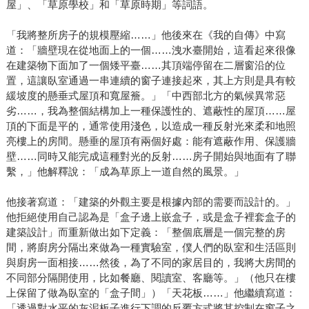
屋」、「草原學校」和「草原時期」等詞語。
「我將整所房子的規模壓縮……」他後來在《我的自傳》中寫
道：「牆壁現在從地面上的一個……洩水臺開始，這看起來很像
在建築物下面加了一個矮平臺……其頂端停留在二層窗沿的位
置，這讓臥室通過一串連續的窗子連接起來，其上方則是具有較
緩坡度的懸垂式屋頂和寬屋簷。」「中西部北方的氣候異常惡
劣……，我為整個結構加上一種保護性的、遮蔽性的屋頂……屋
頂的下面是平的，通常使用淺色，以造成一種反射光來柔和地照
亮樓上的房間。懸垂的屋頂有兩個好處：能有遮蔽作用、保護牆
壁……同時又能完成這種對光的反射……房子開始與地面有了聯
繫，」他解釋說：「成為草原上一道自然的風景。」
他接著寫道：「建築的外觀主要是根據內部的需要而設計的。」
他拒絕使用自己認為是「盒子邊上嵌盒子，或是盒子裡套盒子的
建築設計」而重新做出如下定義：「整個底層是一個完整的房
間，將廚房分隔出來做為一種實驗室，僕人們的臥室和生活區則
與廚房一面相接……然後，為了不同的家居目的，我將大房間的
不同部分隔開使用，比如餐廳、閱讀室、客廳等。」（他只在樓
上保留了做為臥室的「盒子間」）「天花板……」他繼續寫道：
「透過對水平的灰泥板子進行下調的反覆方式將其控制在窗子之