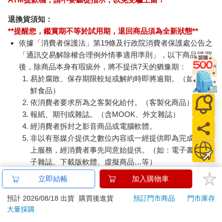
九○九年九月，萊特的生活和事業卻急轉直下。一九○四年，他在
伊利諾州橡樹園為愛德溫．H（Edwin H）和梅瑪．布斯威克．錢
退換貨須知：
尼（Mamah Borthwick Cheney）設計了一處房屋，萊特從一八八
**提醒您，鑑賞期不等於試用期，退回商品須為全新狀態**
九年起一直和妻子凱薩琳居住在該地─他們就是於當年步入結婚
依據「消費者保護法」第19條及行政院消費者保護處公告之
殿堂。這四個人成了朋友，當地的人都知道他們不分彼此，是一
「通訊交易解除權合理例外情事適用準則」，以下商品購買
個融洽的四人組合。錢尼一家有四個孩子，而萊特家有六個孩
後，除商品本身有瑕疵外，將不提供7天的猶豫期：
子。但是在一九○九年九月，萊特和布斯威克偷偷在紐約見面，並
易於腐敗、保存期限較短或解約時即將逾期。（如：生
轉往柏林，這個變故對少數人之外的所有人來說都是既突然又毫
鮮食品）
無徵兆的，他們讓自己的朋友、橡樹園，還有整個建築世界都為
依消費者要求所為之客製化給付。（客製化商品）
之震驚。就是這時出了大亂。
報紙、期刊或雜誌。（含MOOK、外文雜誌）
一九一○年十一月，明尼阿波利斯的一家名為《西部建築師》的雜
經消費者拆封之影音商品或電腦軟體。
誌發表了一篇評論文章，其中描述了業界的反應，也反映了公眾
非以有形媒介提供之數位內容或一經提供即為完成之線
的意見。該文章指出，當類似事件發生時，「美國和外國的建築
上服務，經消費者事先同意始提供。（如：電子書、電
師們……有權將這種灰暗的陰謀稱為『氣質問題』。（但是）如
子雜誌、下載版軟體、虛擬商品…等）
果我們率直而恰當地看待這件事，這種能夠讓一個男人帶著他人
已拆封之個人衛生用品。（如：內衣褲、刮鬍刀、除毛
立即結帳
加入購物車
的妻子穿梭於歐洲首都城市間的氣質只能被認為是對道德缺失的
刀…等）
最為卑劣的掩飾。
若非上列種類商品，均享有到貨7天的猶豫期（含例假
預計 2026/08/18 出貨
購買後進貨
預訂門市商品
門市庫存
大量採購
日）。
所謂的氣質問題就是道德敗壞的另一種說法。」怪不得萊特會於
辦理退換貨時，商品（組合商品恕無法接受單獨退貨）必須