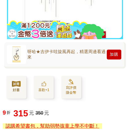
呀哈★吉伊卡哇旋風再起，精選周邊看過
加購
來
寫評價
好書
喜歡+1
賺金幣
315
9
折
元
350
元
認購希望書包，幫助弱勢孩童上學不中斷！