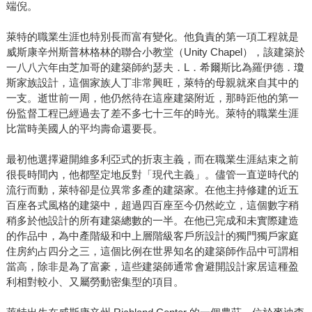
端倪。
萊特的職業生涯也特別長而富有變化。他負責的第一項工程就是
威斯康辛州斯普林格林的聯合小教堂（Unity Chapel），該建築於
一八八六年由芝加哥的建築師約瑟夫．L．希爾斯比為羅伊德．瓊
斯家族設計，這個家族人丁非常興旺，萊特的母親就來自其中的
一支。逝世前一周，他仍然待在這座建築附近，那時距他的第一
份監督工程已經過去了差不多七十三年的時光。萊特的職業生涯
比當時美國人的平均壽命還要長。
最初他選擇避開維多利亞式的折衷主義，而在職業生涯結束之前
很長時間內，他都堅定地反對「現代主義」。儘管一直逆時代的
流行而動，萊特卻是位異常多產的建築家。在他主持修建的近五
百座各式風格的建築中，超過四百座至今仍然屹立，這個數字稍
稍多於他設計的所有建築總數的一半。在他已完成和未實際建造
的作品中，為中產階級和中上層階級客戶所設計的獨門獨戶家庭
住房約占四分之三，這個比例在世界知名的建築師作品中可謂相
當高，除非是為了富豪，這些建築師通常會避開設計家居這種盈
利相對較小、又屬勞動密集型的項目。