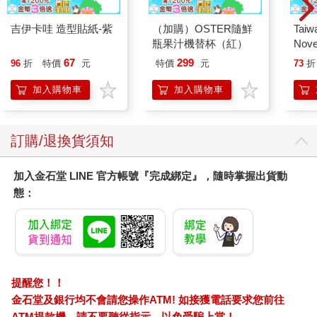
頂有兩個好處：能有遮蔽作用、保護牆壁……同時又能完成這種
吉伊卡哇 造型貼紙-紫
（加購）OSTER隨鮮
Taiw
對光的反射……房子開始與地面有了聯繫，」他解釋說：「成為
瓶果汁機替杯（紅）
Nove
草原上一道自然的風景。」
editi
67
299
96
折
特價
元
特價
元
73
折
他接著寫道：「建築的外觀主要是根據內部的需要而設計的。」
加入購物車
加入購物車
他拒絕使用自己認為是「盒子邊上嵌盒子，或是盒子裡套盒子的
建築設計」而重新做出如下定義：「整個底層是一個完整的房
間，將廚房分隔出來做為一種實驗室，僕人們的臥室和生活區則
與廚房一面相接……然後，為了不同的家居目的，我將大房間的
訂購/退換貨須知
不同部分隔開使用，比如餐廳、閱讀室、客廳等。」（他只在樓
上保留了做為臥室的「盒子間」）「天花板……」他繼續寫道：
加入金石堂 LINE 官方帳號『完成綁定』，隨時掌握出貨動
「透過對水平的灰泥板子進行下調的反覆方式將其控制在窗子之
態：
上，並和房間的天花板漆成一種顏色」，這具有突出親密感和完
整性的效果，房間中窗子和門楣處綿延不斷的裝飾線將所有因素
聯繫在一起，更加強了親密感和整體性。充實感和留白感、垂直
因素和水準因素都在這種整體性設計中得到體現，這其中也包括
了家具、設備、玻璃美術製品和景觀美化。在接下來的八年中，
萊特以草原風格設計一百五十多處結構迥異的建築。他的作品從
提醒您！！
不缺少客戶，因為它們獲得的評價都很高，銷路也很好；他總是
金石堂及銀行均不會請您操作ATM! 如接獲電話要求您前往
受邀演講或寫文章，並且還逐漸確立了國際性的聲望。但是在一
ATM提款機，請不要聽從指示，以免受騙上當！