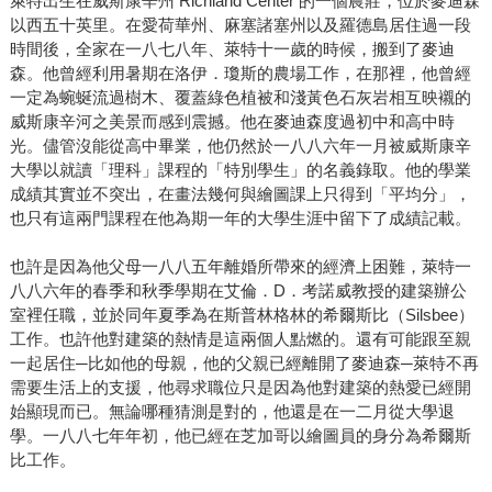
萊特出生在威斯康辛州 Richland Center 的一個農莊，位於麥迪森
以西五十英里。在愛荷華州、麻塞諸塞州以及羅德島居住過一段
時間後，全家在一八七八年、萊特十一歲的時候，搬到了麥迪
森。他曾經利用暑期在洛伊．瓊斯的農場工作，在那裡，他曾經
一定為蜿蜒流過樹木、覆蓋綠色植被和淺黃色石灰岩相互映襯的
威斯康辛河之美景而感到震撼。他在麥迪森度過初中和高中時
光。儘管沒能從高中畢業，他仍然於一八八六年一月被威斯康辛
大學以就讀「理科」課程的「特別學生」的名義錄取。他的學業
成績其實並不突出，在畫法幾何與繪圖課上只得到「平均分」，
也只有這兩門課程在他為期一年的大學生涯中留下了成績記載。
也許是因為他父母一八八五年離婚所帶來的經濟上困難，萊特一
八八六年的春季和秋季學期在艾倫．D．考諾威教授的建築辦公
室裡任職，並於同年夏季為在斯普林格林的希爾斯比（Silsbee）
工作。也許他對建築的熱情是這兩個人點燃的。還有可能跟至親
一起居住─比如他的母親，他的父親已經離開了麥迪森─萊特不再
需要生活上的支援，他尋求職位只是因為他對建築的熱愛已經開
始顯現而已。無論哪種猜測是對的，他還是在一二月從大學退
學。一八八七年年初，他已經在芝加哥以繪圖員的身分為希爾斯
比工作。