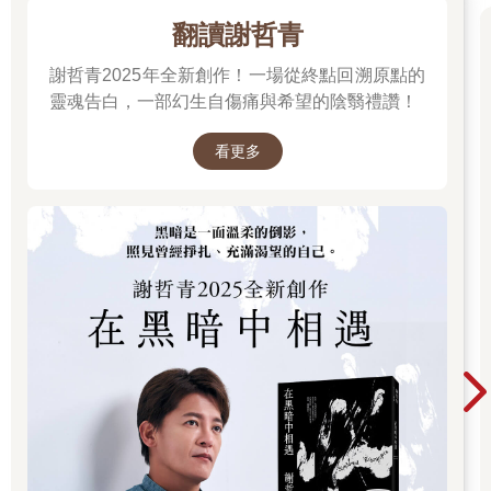
一支。逝世前一周，他仍然待在這座建築附近，那時距他的第一
份監督工程已經過去了差不多七十三年的時光。萊特的職業生涯
翻讀謝哲青
比當時美國人的平均壽命還要長。
謝哲青2025年全新創作！一場從終點回溯原點的
最初他選擇避開維多利亞式的折衷主義，而在職業生涯結束之前
靈魂告白，一部幻生自傷痛與希望的陰翳禮讚！
很長時間內，他都堅定地反對「現代主義」。儘管一直逆時代的
流行而動，萊特卻是位異常多產的建築家。在他主持修建的近五
看更多
百座各式風格的建築中，超過四百座至今仍然屹立，這個數字稍
稍多於他設計的所有建築總數的一半。在他已完成和未實際建造
的作品中，為中產階級和中上層階級客戶所設計的獨門獨戶家庭
住房約占四分之三，這個比例在世界知名的建築師作品中可謂相
當高，除非是為了富豪，這些建築師通常會避開設計家居這種盈
利相對較小、又屬勞動密集型的項目。
萊特出生在威斯康辛州 Richland Center 的一個農莊，位於麥迪森
以西五十英里。在愛荷華州、麻塞諸塞州以及羅德島居住過一段
時間後，全家在一八七八年、萊特十一歲的時候，搬到了麥迪
森。他曾經利用暑期在洛伊．瓊斯的農場工作，在那裡，他曾經
一定為蜿蜒流過樹木、覆蓋綠色植被和淺黃色石灰岩相互映襯的
威斯康辛河之美景而感到震撼。他在麥迪森度過初中和高中時
光。儘管沒能從高中畢業，他仍然於一八八六年一月被威斯康辛