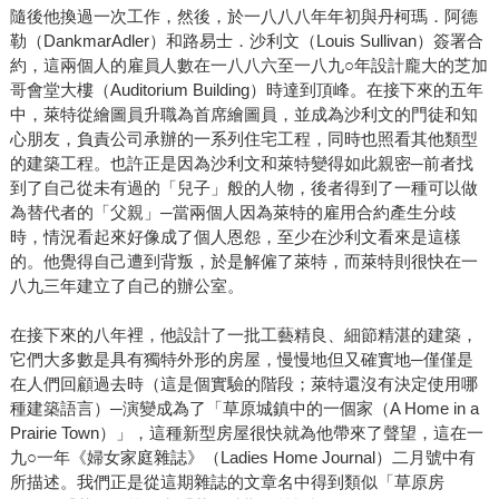
隨後他換過一次工作，然後，於一八八八年年初與丹柯瑪．阿德
勒（DankmarAdler）和路易士．沙利文（Louis Sullivan）簽署合
約，這兩個人的雇員人數在一八八六至一八九○年設計龐大的芝加
哥會堂大樓（Auditorium Building）時達到頂峰。在接下來的五年
中，萊特從繪圖員升職為首席繪圖員，並成為沙利文的門徒和知
心朋友，負責公司承辦的一系列住宅工程，同時也照看其他類型
的建築工程。也許正是因為沙利文和萊特變得如此親密─前者找
到了自己從未有過的「兒子」般的人物，後者得到了一種可以做
為替代者的「父親」─當兩個人因為萊特的雇用合約產生分歧
時，情況看起來好像成了個人恩怨，至少在沙利文看來是這樣
的。他覺得自己遭到背叛，於是解僱了萊特，而萊特則很快在一
八九三年建立了自己的辦公室。
在接下來的八年裡，他設計了一批工藝精良、細節精湛的建築，
它們大多數是具有獨特外形的房屋，慢慢地但又確實地─僅僅是
在人們回顧過去時（這是個實驗的階段；萊特還沒有決定使用哪
種建築語言）─演變成為了「草原城鎮中的一個家（A Home in a
Prairie Town）」，這種新型房屋很快就為他帶來了聲望，這在一
九○一年《婦女家庭雜誌》（Ladies Home Journal）二月號中有
所描述。我們正是從這期雜誌的文章名中得到類似「草原房