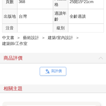
頁數
368
25開15*21cm
一定為蜿蜒流過樹木、覆蓋綠色植被和淺黃色石灰岩相互映襯的
格
威斯康辛河之美景而感到震撼。他在麥迪森度過初中和高中時
光。儘管沒能從高中畢業，他仍然於一八八六年一月被威斯康辛
適讀年
出版地
台灣
全齡適讀
大學以就讀「理科」課程的「特別學生」的名義錄取。他的學業
齡
成績其實並不突出，在畫法幾何與繪圖課上只得到「平均分」，
注音
級別
也只有這兩門課程在他為期一年的大學生涯中留下了成績記載。
法蘭克．洛伊．萊特出生於一八六七年，當時安德魯．詹森擔任
中文書
＞
藝術設計
＞
建築/室內設計
＞
總統，美國收購了阿拉斯加，而在建築界，歷史折衷主義占有統
建築師/工作室
治性的地位。他逝世於一九五九年，享年九十一歲，那時的美國
總統是德懷特．大衛．艾森豪，蘇聯的「露娜一號」探測器到達
了月球，而「現代主義」成了建築的同義詞。萊特出生在維多利
商品評價
亞時代，一生經歷了「快樂的九○年代」、「咆哮的二○年代」、
經濟大蕭條、兩次世界大戰，並體驗了原子時代以及冷戰。一八
六七年美國內戰剛剛結束兩年，而一九五九年電腦時代已經初現
寫評價
端倪。
萊特的職業生涯也特別長而富有變化。他負責的第一項工程就是
相關主題
威斯康辛州斯普林格林的聯合小教堂（Unity Chapel），該建築於
一八八六年由芝加哥的建築師約瑟夫．L．希爾斯比為羅伊德．瓊
斯家族設計，這個家族人丁非常興旺，萊特的母親就來自其中的