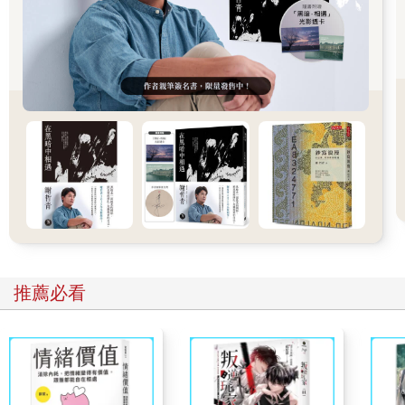
大學以就讀「理科」課程的「特別學生」的名義錄取。他的學業
成績其實並不突出，在畫法幾何與繪圖課上只得到「平均分」，
也只有這兩門課程在他為期一年的大學生涯中留下了成績記載。
也許是因為他父母一八八五年離婚所帶來的經濟上困難，萊特一
八八六年的春季和秋季學期在艾倫．D．考諾威教授的建築辦公
室裡任職，並於同年夏季為在斯普林格林的希爾斯比（Silsbee）
工作。也許他對建築的熱情是這兩個人點燃的。還有可能跟至親
一起居住─比如他的母親，他的父親已經離開了麥迪森─萊特不再
需要生活上的支援，他尋求職位只是因為他對建築的熱愛已經開
始顯現而已。無論哪種猜測是對的，他還是在一二月從大學退
學。一八八七年年初，他已經在芝加哥以繪圖員的身分為希爾斯
比工作。
隨後他換過一次工作，然後，於一八八八年年初與丹柯瑪．阿德
推薦必看
勒（DankmarAdler）和路易士．沙利文（Louis Sullivan）簽署合
約，這兩個人的雇員人數在一八八六至一八九○年設計龐大的芝加
哥會堂大樓（Auditorium Building）時達到頂峰。在接下來的五年
中，萊特從繪圖員升職為首席繪圖員，並成為沙利文的門徒和知
心朋友，負責公司承辦的一系列住宅工程，同時也照看其他類型
的建築工程。也許正是因為沙利文和萊特變得如此親密─前者找