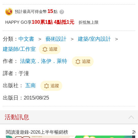
15
預計最高可得金幣
點
?
100累1點 4點抵1元
HAPPY GO享
折抵無上限
分類：
中文書
＞
藝術設計
＞
建築/室內設計
＞
建築師/工作室
追蹤
作者：
法蘭克．洛伊．萊特
追蹤
譯者：
于潼
出版社：
五南
追蹤
出版日：
2015/08/25
活動訊息
閱讀漫遊錄-2026上半年暢銷榜
2