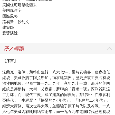
美國住宅建築物體系
美國風住宅
國際風格
路易斯．沙利文
建築師
受獎演說
序／導讀
【序言】
法蘭克．洛伊．萊特出生於一八六七年，當時安德魯．詹森擔任
總統，美國收購了阿拉斯加，而在建築界，歷史折衷主義占有統
治性的地位。他逝世於一九五九年，享年九十一歲，那時的美國
總統是德懷特．大衛．艾森豪，蘇聯的「露娜一號」探測器到達
了月球，而「現代主義」成了建築的同義詞。萊特出生在維多利
亞時代，一生經歷了「快樂的九○年代」、「咆哮的二○年代」、
經濟大蕭條、兩次世界大戰，並體驗了原子時代以及冷戰。一八
六七年美國內戰剛剛結束兩年，而一九五九年電腦時代已經初現