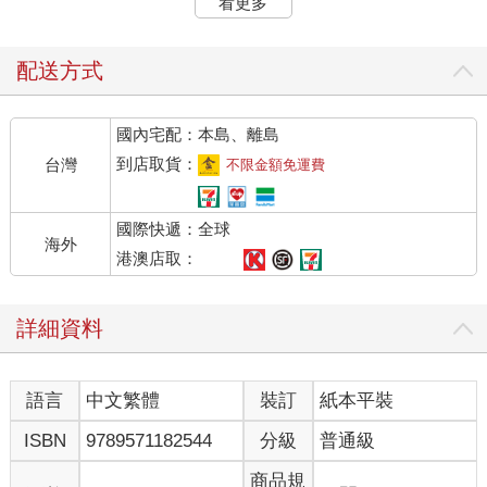
看更多
一八八六年由芝加哥的建築師約瑟夫．L．希爾斯比為羅伊德．瓊
斯家族設計，這個家族人丁非常興旺，萊特的母親就來自其中的
一支。逝世前一周，他仍然待在這座建築附近，那時距他的第一
配送方式
份監督工程已經過去了差不多七十三年的時光。萊特的職業生涯
比當時美國人的平均壽命還要長。
國內宅配：本島、離島
最初他選擇避開維多利亞式的折衷主義，而在職業生涯結束之前
到店取貨：
台灣
不限金額免運費
很長時間內，他都堅定地反對「現代主義」。儘管一直逆時代的
流行而動，萊特卻是位異常多產的建築家。在他主持修建的近五
國際快遞：全球
百座各式風格的建築中，超過四百座至今仍然屹立，這個數字稍
海外
稍多於他設計的所有建築總數的一半。在他已完成和未實際建造
港澳店取：
的作品中，為中產階級和中上層階級客戶所設計的獨門獨戶家庭
住房約占四分之三，這個比例在世界知名的建築師作品中可謂相
詳細資料
當高，除非是為了富豪，這些建築師通常會避開設計家居這種盈
利相對較小、又屬勞動密集型的項目。
語言
中文繁體
裝訂
紙本平裝
萊特出生在威斯康辛州 Richland Center 的一個農莊，位於麥迪森
以西五十英里。在愛荷華州、麻塞諸塞州以及羅德島居住過一段
ISBN
9789571182544
分級
普通級
時間後，全家在一八七八年、萊特十一歲的時候，搬到了麥迪
森。他曾經利用暑期在洛伊．瓊斯的農場工作，在那裡，他曾經
商品規