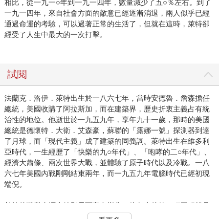
相比，從一九一○年到一九一四年，數量減少了五○％左右。到了
一九一四年，來自社會方面的敵意已經逐漸消退，兩人似乎已經
通過命運的考驗，可以過著正常的生活了，但就在這時，萊特卻
經受了人生中最大的一次打擊。
試閱
法蘭克．洛伊．萊特出生於一八六七年，當時安德魯．詹森擔任
總統，美國收購了阿拉斯加，而在建築界，歷史折衷主義占有統
治性的地位。他逝世於一九五九年，享年九十一歲，那時的美國
總統是德懷特．大衛．艾森豪，蘇聯的「露娜一號」探測器到達
了月球，而「現代主義」成了建築的同義詞。萊特出生在維多利
亞時代，一生經歷了「快樂的九○年代」、「咆哮的二○年代」、
經濟大蕭條、兩次世界大戰，並體驗了原子時代以及冷戰。一八
六七年美國內戰剛剛結束兩年，而一九五九年電腦時代已經初現
端倪。
萊特的職業生涯也特別長而富有變化。他負責的第一項工程就是
威斯康辛州斯普林格林的聯合小教堂（Unity Chapel），該建築於