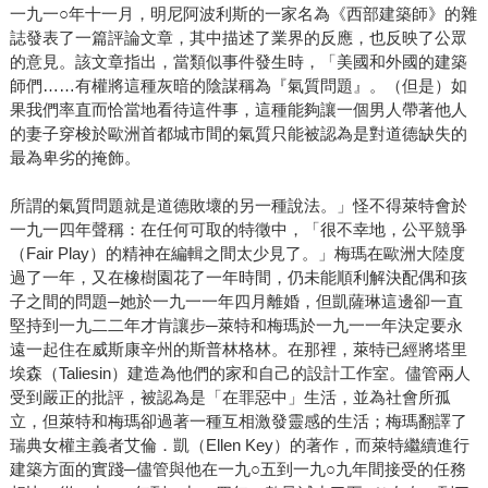
一九一○年十一月，明尼阿波利斯的一家名為《西部建築師》的雜
誌發表了一篇評論文章，其中描述了業界的反應，也反映了公眾
的意見。該文章指出，當類似事件發生時，「美國和外國的建築
師們……有權將這種灰暗的陰謀稱為『氣質問題』。（但是）如
果我們率直而恰當地看待這件事，這種能夠讓一個男人帶著他人
的妻子穿梭於歐洲首都城市間的氣質只能被認為是對道德缺失的
最為卑劣的掩飾。
所謂的氣質問題就是道德敗壞的另一種說法。」怪不得萊特會於
一九一四年聲稱：在任何可取的特徵中，「很不幸地，公平競爭
（Fair Play）的精神在編輯之間太少見了。」梅瑪在歐洲大陸度
過了一年，又在橡樹園花了一年時間，仍未能順利解決配偶和孩
子之間的問題─她於一九一一年四月離婚，但凱薩琳這邊卻一直
堅持到一九二二年才肯讓步─萊特和梅瑪於一九一一年決定要永
遠一起住在威斯康辛州的斯普林格林。在那裡，萊特已經將塔里
埃森（Taliesin）建造為他們的家和自己的設計工作室。儘管兩人
受到嚴正的批評，被認為是「在罪惡中」生活，並為社會所孤
立，但萊特和梅瑪卻過著一種互相激發靈感的生活；梅瑪翻譯了
瑞典女權主義者艾倫．凱（Ellen Key）的著作，而萊特繼續進行
建築方面的實踐─儘管與他在一九○五到一九○九年間接受的任務