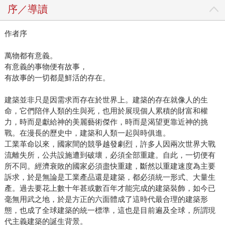
序／導讀
作者序
萬物都有意義。
有意義的事物便有故事，
有故事的一切都是鮮活的存在。
建築並非只是因需求而存在於世界上。建築的存在就像人的生
命，它們陪伴人類的生與死，也用於展現個人累積的財富和權
力，時而是獻給神的美麗藝術傑作，時而是渴望更靠近神的挑
戰。在漫長的歷史中，建築和人類一起與時俱進。
工業革命以來，國家間的競爭越發劇烈，許多人因兩次世界大戰
流離失所，公共設施遭到破壞，必須全部重建。自此，一切便有
所不同。經濟衰敗的國家必須盡快重建，斷然以重建速度為主要
訴求，於是無論是工業產品還是建築，都必須統一形式、大量生
產。過去要花上數十年甚或數百年才能完成的建築裝飾，如今已
毫無用武之地，於是方正的六面體成了這時代最合理的建築形
態，也成了全球建築的統一標準，這也是目前遍及全球，所謂現
代主義建築的誕生背景。