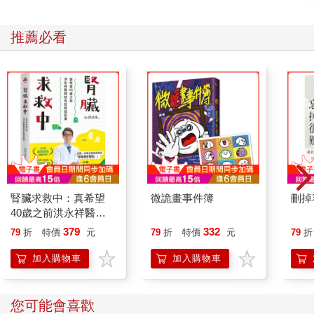
推薦必看
腎臟求救中：真希望
微詭畫事件簿
刪掉
40歲之前洪永祥醫師
就告訴我這些事
379
332
79
折
特價
元
79
折
特價
元
79
折
加入購物車
加入購物車
您可能會喜歡