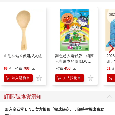
山毛櫸站立飯匙-3入組
麵包超人電影版：細菌
20
人與繪本的露露DVD-
組／
平裝版
788
450
66
折
特價
元
特價
元
51
折
加入購物車
加入購物車
訂購/退換貨須知
加入金石堂 LINE 官方帳號『完成綁定』，隨時掌握出貨動