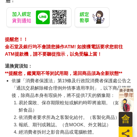
態：
提醒您！！
金石堂及銀行均不會請您操作ATM! 如接獲電話要求您前往
ATM提款機，請不要聽從指示，以免受騙上當！
退換貨須知：
**提醒您，鑑賞期不等於試用期，退回商品須為全新狀態**
依據「消費者保護法」第19條及行政院消費者保護處公告之
「通訊交易解除權合理例外情事適用準則」，以下商品購買
後，除商品本身有瑕疵外，將不提供7天的猶豫期：
易於腐敗、保存期限較短或解約時即將逾期。（如：生
鮮食品）
會
依消費者要求所為之客製化給付。（客製化商品）
報紙、期刊或雜誌。（含MOOK、外文雜誌）
員
經消費者拆封之影音商品或電腦軟體。