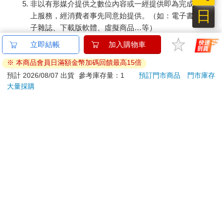
非以有形媒介提供之數位內容或一經提供即為完成之線
日
上服務，經消費者事先同意始提供。（如：電子書、電
子雜誌、下載版軟體、虛擬商品…等）
已拆封之個人衛生用品。（如：內衣褲、刮鬍刀、除毛
立即結帳
加入購物車
刀…等）
※ 本商品會員日滿額金幣加碼回饋最高15倍
若非上列種類商品，均享有到貨7天的猶豫期（含例假
日）。
預計 2026/08/07 出貨
參考庫存量：1
預訂門市商品
門市庫存
大量採購
辦理退換貨時，商品（組合商品恕無法接受單獨退貨）必須
是您收到商品時的原始狀態（包含商品本體、配件、贈品、
保證書、所有附隨資料文件及原廠內外包裝…等），請勿直
接使用原廠包裝寄送，或於原廠包裝上黏貼紙張或書寫文
字。
退回商品若無法回復原狀，將請您負擔回復原狀所需費用，
嚴重時將影響您的退貨權益。