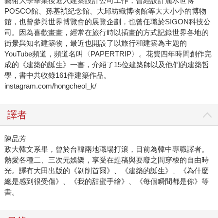
藝術大學畢業後進入建築設計公司工作，曾經設計麗水世博
POSCO館、孫基禎紀念館、大邱紡織博物館等大大小小的博物
館，也曾參與世界博覽會的展覽企劃，也曾任職於SIGON科技公
司。因為喜歡畫畫，經常在旅行時以插畫的方式記錄世界各地的
街景與知名建築物，最近也開設了以旅行和建築為主題的
YouTube頻道，頻道名叫〈PAPERTRIP〉。花費四年時間創作完
成的《建築的誕生》一書，介紹了15位建築師以及他們的建築哲
學，書中共收錄161件建築作品。
instagram.com/hongcheol_k/
譯者
陳品芳
政大韓文系畢，曾於台韓兩地職場打滾，目前為韓中專職譯者。
熱愛各種二、三次元娛樂，享受在趕稿與耍廢之間穿梭的自由時
光。譯有大田出版的《剝削首爾》、《建築的誕生》、《為什麼
總是感到很受傷》、《我的甜蜜手繪》、《每個瞬間都是你》等
書。