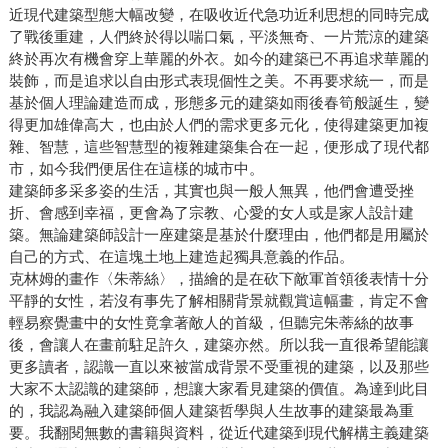
近現代建築型態大幅改變，在吸收近代急功近利思想的同時完成
了戰後重建，人們終於得以喘口氣，平淡無奇、一片荒涼的建築
終於再次有機會穿上華麗的外衣。如今的建築已不再追求華麗的
裝飾，而是追求以自由形式表現個性之美。不再要求統一，而是
基於個人理論建造而成，形態多元的建築如雨後春筍般誕生，變
得更加雄偉高大，也由於人們的需求更多元化，使得建築更加複
雜、智慧，這些智慧型的複雜建築集合在一起，便形成了現代都
市，如今我們便居住在這樣的城市中。
建築師多采多姿的生活，其實也與一般人無異，他們會遭受挫
折、會感到幸福，更會為了宗教、心愛的女人或是家人設計建
築。無論建築師設計一座建築是基於什麼理由，他們都是用屬於
自己的方式、在這塊土地上建造起獨具意義的作品。
克林姆的畫作〈朱蒂絲〉，描繪的是在砍下敵軍首領後表情十分
平靜的女性，若沒有事先了解相關背景就觀賞這幅畫，肯定不會
輕易察覺畫中的女性竟拿著敵人的首級，但聽完朱蒂絲的故事
後，會讓人在畫前駐足許久，建築亦然。所以我一直很希望能讓
更多讀者，認識一直以來被當成背景不受重視的建築，以及那些
大家不太認識的建築師，想讓大家看見建築的價值。為達到此目
的，我認為融入建築師個人建築哲學與人生故事的建築最為重
要。我翻閱無數的書籍與資料，從近代建築到現代解構主義建築