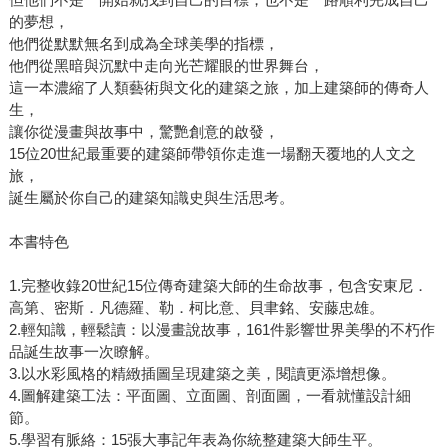
的夢想，
他們從默默無名到成為全球美學的指標，
他們從黑暗與沉默中走向光芒耀眼的世界舞台，
這一本濃縮了人類藝術與文化的建築之旅，加上建築師的傳奇人
生，
讓你從漫畫與故事中，驚艷創意的啟發，
15位20世紀最重要的建築師帶領你走進一場翻天覆地的人文之
旅，
誕生屬於你自己的建築知識史與生活思考。
本書特色
1.完整收錄20世紀15位傳奇建築大師的生命故事，包含安東尼．
高第、密斯．凡德羅、勒．柯比意、貝聿銘、安藤忠雄。
2.輕知識，輕鬆讀：以漫畫說故事，161件影響世界美學的不朽作
品誕生故事一次瞭解。
3.以水彩風格的精緻插圖呈現建築之美，閱讀更添增想像。
4.圖解建築工法：平面圖、立面圖、剖面圖，一看就懂設計細
節。
5.學習有脈絡：15張大事記年表為你統整建築大師生平。