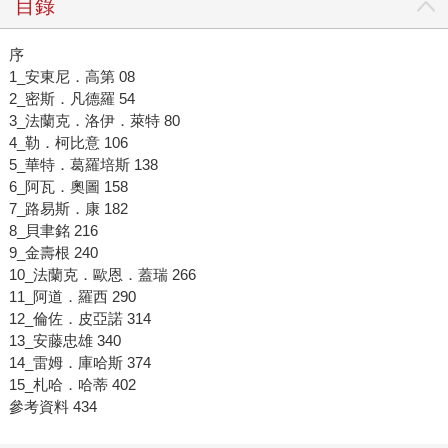
目錄
序
1_安東尼．高第 08
2_密斯．凡德羅 54
3_法蘭克．洛伊．萊特 80
4_勒．柯比意 106
5_華特．葛羅培斯 138
6_阿瓦．奧圖 158
7_路易斯．康 182
8_貝聿銘 216
9_金壽根 240
10_法蘭克．歐恩．蓋瑞 266
11_阿道．羅西 290
12_倫佐．皮亞諾 314
13_安藤忠雄 340
14_雷姆．庫哈斯 374
15_札哈．哈蒂 402
參考資料 434