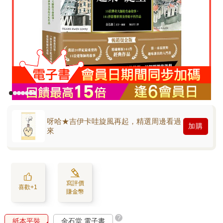
呀哈★吉伊卡哇旋風再起，精選周邊看過
加購
來
寫評價
喜歡+1
賺金幣
?
紙本平裝
金石堂 電子書