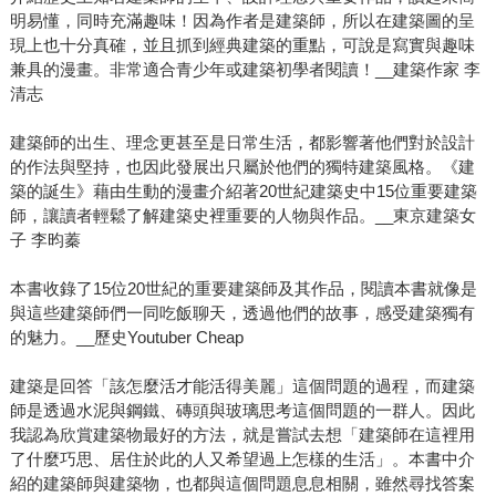
明易懂，同時充滿趣味！因為作者是建築師，所以在建築圖的呈
現上也十分真確，並且抓到經典建築的重點，可說是寫實與趣味
兼具的漫畫。非常適合青少年或建築初學者閱讀！__建築作家 李
清志
建築師的出生、理念更甚至是日常生活，都影響著他們對於設計
的作法與堅持，也因此發展出只屬於他們的獨特建築風格。《建
築的誕生》藉由生動的漫畫介紹著20世紀建築史中15位重要建築
師，讓讀者輕鬆了解建築史裡重要的人物與作品。__東京建築女
子 李昀蓁
本書收錄了15位20世紀的重要建築師及其作品，閱讀本書就像是
與這些建築師們一同吃飯聊天，透過他們的故事，感受建築獨有
的魅力。__歷史Youtuber Cheap
建築是回答「該怎麼活才能活得美麗」這個問題的過程，而建築
師是透過水泥與鋼鐵、磚頭與玻璃思考這個問題的一群人。因此
我認為欣賞建築物最好的方法，就是嘗試去想「建築師在這裡用
了什麼巧思、居住於此的人又希望過上怎樣的生活」。本書中介
紹的建築師與建築物，也都與這個問題息息相關，雖然尋找答案