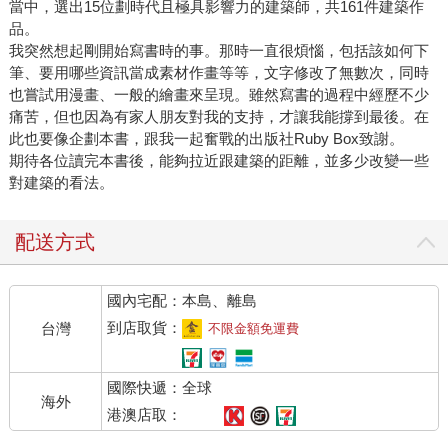
當中，選出15位劃時代且極具影響力的建築師，共161件建築作
品。
我突然想起剛開始寫書時的事。那時一直很煩惱，包括該如何下
筆、要用哪些資訊當成素材作畫等等，文字修改了無數次，同時
也嘗試用漫畫、一般的繪畫來呈現。雖然寫書的過程中經歷不少
痛苦，但也因為有家人朋友對我的支持，才讓我能撐到最後。在
此也要像企劃本書，跟我一起奮戰的出版社Ruby Box致謝。
期待各位讀完本書後，能夠拉近跟建築的距離，並多少改變一些
對建築的看法。
配送方式
國內宅配：本島、離島
到店取貨：
台灣
不限金額免運費
國際快遞：全球
海外
港澳店取：