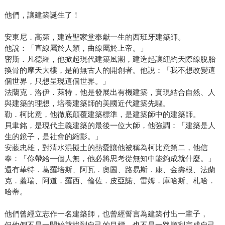
他們，讓建築誕生了！
安東尼．高第，建造聖家堂奉獻一生的西班牙建築師。
他說：「直線屬於人類，曲線屬於上帝。」
密斯．凡德羅，他掀起現代建築風潮，建造起讓紐約天際線脫胎
換骨的摩天大樓，是前無古人的開創者。他說：「我不想改變這
個世界，只想呈現這個世界。」
法蘭克．洛伊．萊特，他是發展出有機建築，實現結合自然、人
與建築的理想，培養建築師的美國近代建築先驅。
勒．柯比意，他徹底顛覆建築標準，是建築師中的建築師。
貝聿銘，是現代主義建築的最後一位大師，他強調：「建築是人
生的鏡子，是社會的縮影。」
安藤忠雄，對清水混擬土的熱愛讓他被稱為柯比意第二，他信
奉：「你帶給一個人無，他必將思考從無知中能夠成就什麼。」
還有華特．葛羅培斯、阿瓦．奧圖、路易斯．康、金壽根、法蘭
克．蓋瑞、阿道．羅西、倫佐．皮亞諾、雷姆．庫哈斯、札哈．
哈蒂。
他們曾經立志作一名建築師，也曾經誓言為建築付出一輩子，
但他們不是一開始就找到自己的目標，也不是一路順利完成自己