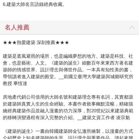
6.建築大師名言語錄經典收藏。
名人推薦
★★★熱愛建築 深刻推薦★★★
建築是遮風避雨的場所，也是編織夢想的地方。建築是科技、社
會，也是藝術、人文。《建築的誕生》細數百年來東西方著名建
築師的情感世界、設計理念與傳世作品。一本具有知性美的書，
帶領讀者進入建築的殿堂。__前國立臺灣大學建築與城鄉研究所
教授 畢恆達
房地產代銷公司借用的大師名號和建築理念專有名詞，其實都源
於建築師真實人生的生命經驗。本書作者敘事幽默流暢，精確描
繪經典建築作品並融入漫畫的功力深厚，對20世紀以來建築典範
的移轉演變過程有深入完整的介紹。__建築文資工作者 凌宗魁
《建築的誕生》一書由韓國建築師金弘澈所繪製，以漫畫的方式
介紹歷史上知名建築師的生平、設計理念與重要作品，讀起來簡