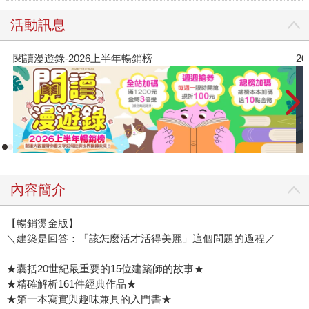
活動訊息
閱讀漫遊錄-2026上半年暢銷榜
2
內容簡介
【暢銷燙金版】
＼建築是回答：「該怎麼活才活得美麗」這個問題的過程／
★囊括20世紀最重要的15位建築師的故事★
★精確解析161件經典作品★
★第一本寫實與趣味兼具的入門書★