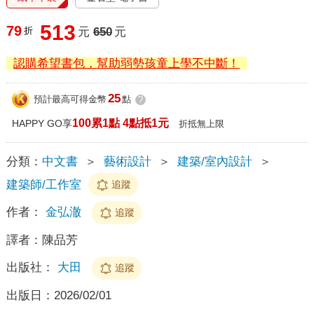
513
79
折
元
650
元
認購希望書包，幫助弱勢孩童上學不中斷！
25
預計最高可得金幣
點
?
100累1點 4點抵1元
HAPPY GO享
折抵無上限
分類：
中文書
＞
藝術設計
＞
建築/室內設計
＞
建築師/工作室
追蹤
作者：
金弘澈
追蹤
譯者：
陳品芳
出版社：
大田
追蹤
出版日：
2026/02/01